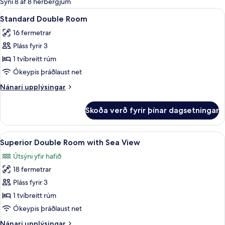
Sýni 8 af 8 herbergjum
fyrir
Skoða
Standard Double Room | Míníbar, örygg
9
Standard Double Room
herbergi
allar
16 fermetrar
myndir
Pláss fyrir 3
fyrir
Standard
1 tvíbreitt rúm
Double
Ókeypis þráðlaust net
Room
Nánari
Nánari upplýsingar
upplýsingar
fyrir
Skoða verð fyrir þínar dagsetningar
Standard
Double
Room
Skoða
Superior Double Room with Sea View | 
11
Superior Double Room with Sea View
allar
Útsýni yfir hafið
myndir
18 fermetrar
fyrir
Superior
Pláss fyrir 3
Double
1 tvíbreitt rúm
Room
Ókeypis þráðlaust net
with
Nánari
Nánari upplýsingar