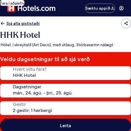
Fara í aðalefni
Sæktu appið
Sjá alla gististaði
HHK Hotel
Hótel, í skreytistíl (Art Deco), með útilaug, Stórbasarinn nálægt
Veldu dagsetningar til að sjá verð
Hvert viltu fara?
Dagsetningar
Gestir
Leita