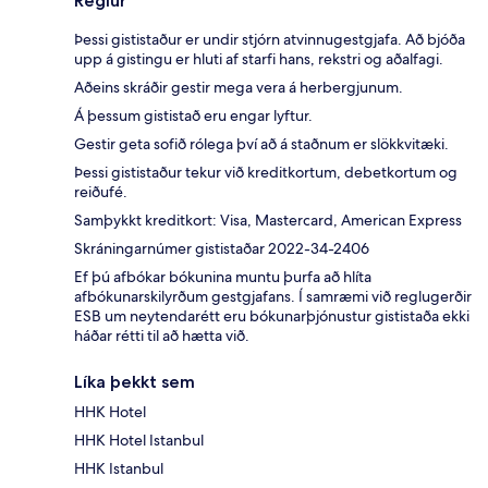
Reglur
Þessi gististaður er undir stjórn atvinnugestgjafa. Að bjóða
upp á gistingu er hluti af starfi hans, rekstri og aðalfagi.
Aðeins skráðir gestir mega vera á herbergjunum.
Á þessum gististað eru engar lyftur.
Gestir geta sofið rólega því að á staðnum er slökkvitæki.
Þessi gististaður tekur við kreditkortum, debetkortum og
reiðufé.
Samþykkt kreditkort: Visa, Mastercard, American Express
Skráningarnúmer gististaðar 2022-34-2406
Ef þú afbókar bókunina muntu þurfa að hlíta
afbókunarskilyrðum gestgjafans. Í samræmi við reglugerðir
ESB um neytendarétt eru bókunarþjónustur gististaða ekki
háðar rétti til að hætta við.
Líka þekkt sem
HHK Hotel
HHK Hotel Istanbul
HHK Istanbul