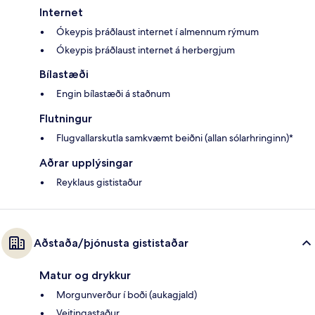
Internet
Ókeypis þráðlaust internet í almennum rýmum
Ókeypis þráðlaust internet á herbergjum
Bílastæði
Engin bílastæði á staðnum
Flutningur
Flugvallarskutla samkvæmt beiðni (allan sólarhringinn)*
Aðrar upplýsingar
Reyklaus gististaður
Aðstaða/þjónusta gististaðar
Matur og drykkur
Morgunverður í boði (aukagjald)
Veitingastaður