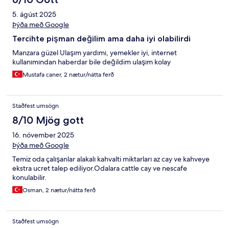
5. ágúst 2025
Þýða með Google
Tercihte pişman değilim ama daha iyi olabilirdi
Manzara güzel Ulaşım yardımı, yemekler iyi, internet
kullanımından haberdar bile değildim ulaşım kolay
Mustafa caner, 2 nætur/nátta ferð
Staðfest umsögn
8/10 Mjög gott
16. nóvember 2025
Þýða með Google
Temiz oda çalışanlar alakalı kahvalti miktarları az cay ve kahveye
ekstra ucret talep ediliyor.Odalara cattle cay ve nescafe
konulabilir.
Osman, 2 nætur/nátta ferð
Staðfest umsögn