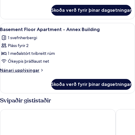
Annex
upplýsingar
Building
fyrir
Skoða verð fyrir þínar dagsetningar
Standard
Apartment
-
Skoða
Basement Floor Apartment - Annex Buil
3
Annex
Basement Floor Apartment - Annex Building
allar
Building
1 svefnherbergi
myndir
Pláss fyrir 2
fyrir
Basement
1 meðalstórt tvíbreitt rúm
Floor
Ókeypis þráðlaust net
Apartment
Nánari
Nánari upplýsingar
-
upplýsingar
Annex
fyrir
Skoða verð fyrir þínar dagsetningar
Basement
Building
Floor
Apartment
Svipaðir gististaðir
-
Annex
Lalinn Hotel
Golden H
Building