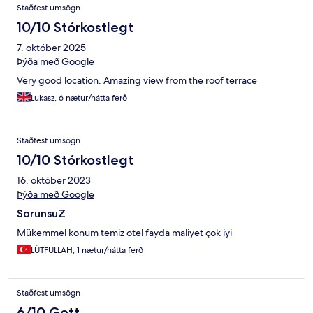
Staðfest umsögn
10/10 Stórkostlegt
7. október 2025
Þýða með Google
Very good location. Amazing view from the roof terrace
Lukasz, 6 nætur/nátta ferð
Staðfest umsögn
10/10 Stórkostlegt
16. október 2023
Þýða með Google
SorunsuZ
Mükemmel konum temiz otel fayda maliyet çok iyi
LÜTFULLAH, 1 nætur/nátta ferð
Staðfest umsögn
6/10 Gott