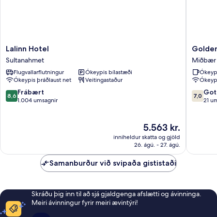
Lalinn
Golden
Lalinn Hotel
Golden
Hotel
Horn
Sultanahmet
Miðbær 
Sultanahmet
Park
Flugvallarflutningur
Ókeypis bílastæði
Ókeyp
Hotel
Ókeypis þráðlaust net
Veitingastaður
Ókeypi
Miðbær
Istanbúl
8.6
7.0
Frábært
Got
8,6
7,0
af
af
1.004 umsagnir
21 u
10,
10,
Frábært,
Gott,
Verðið
5.563 kr.
1.004
21
er
umsagnir
umsögn
inniheldur skatta og gjöld
5.563 kr.
26. ágú. - 27. ágú.
Samanburður við svipaða gististaði
Skráðu þig inn til að sjá gjaldgenga afslætti og ávinninga.
Meiri ávinningur fyrir meiri ævintýri!