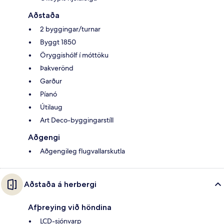
Aðstaða
2 byggingar/turnar
Byggt 1850
Öryggishólf í móttöku
Þakverönd
Garður
Píanó
Útilaug
Art Deco-byggingarstíll
Aðgengi
Aðgengileg flugvallarskutla
Aðstaða á herbergi
Afþreying við höndina
LCD-sjónvarp