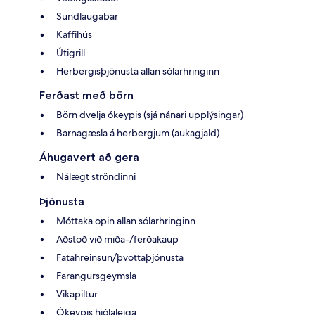
Sundlaugabar
Kaffihús
Útigrill
Herbergisþjónusta allan sólarhringinn
Ferðast með börn
Börn dvelja ókeypis (sjá nánari upplýsingar)
Barnagæsla á herbergjum (aukagjald)
Áhugavert að gera
Nálægt ströndinni
Þjónusta
Móttaka opin allan sólarhringinn
Aðstoð við miða-/ferðakaup
Fatahreinsun/þvottaþjónusta
Farangursgeymsla
Vikapiltur
Ókeypis hjólaleiga