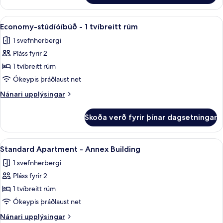
fyrir
þrjá
Skoða
Míníbar, öryggishólf í herbergi, strau
6
Economy-stúdíóíbúð - 1 tvíbreitt rúm
allar
1 svefnherbergi
myndir
Pláss fyrir 2
fyrir
Economy-
1 tvíbreitt rúm
stúdíóíbúð
Ókeypis þráðlaust net
-
Nánari
Nánari upplýsingar
1
upplýsingar
tvíbreitt
fyrir
Skoða verð fyrir þínar dagsetningar
Economy-
rúm
stúdíóíbúð
-
Skoða
Míníbar, öryggishólf í herbergi, strau
5
1
Standard Apartment - Annex Building
allar
tvíbreitt
1 svefnherbergi
rúm
myndir
Pláss fyrir 2
fyrir
Standard
1 tvíbreitt rúm
Apartment
Ókeypis þráðlaust net
-
Nánari
Nánari upplýsingar