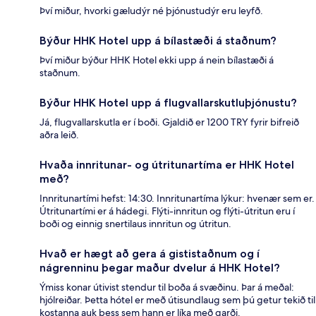
Því miður, hvorki gæludýr né þjónustudýr eru leyfð.
Býður HHK Hotel upp á bílastæði á staðnum?
Því miður býður HHK Hotel ekki upp á nein bílastæði á
staðnum.
Býður HHK Hotel upp á flugvallarskutluþjónustu?
Já, flugvallarskutla er í boði. Gjaldið er 1200 TRY fyrir bifreið
aðra leið.
Hvaða innritunar- og útritunartíma er HHK Hotel
með?
Innritunartími hefst: 14:30. Innritunartíma lýkur: hvenær sem er.
Útritunartími er á hádegi. Flýti-innritun og flýti-útritun eru í
boði og einnig snertilaus innritun og útritun.
Hvað er hægt að gera á gististaðnum og í
nágrenninu þegar maður dvelur á HHK Hotel?
Ýmiss konar útivist stendur til boða á svæðinu. Þar á meðal:
hjólreiðar. Þetta hótel er með útisundlaug sem þú getur tekið til
kostanna auk þess sem hann er líka með garði.