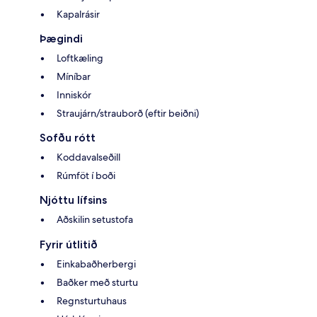
Kapalrásir
Þægindi
Loftkæling
Míníbar
Inniskór
Straujárn/strauborð (eftir beiðni)
Sofðu rótt
Koddavalseðill
Rúmföt í boði
Njóttu lífsins
Aðskilin setustofa
Fyrir útlitið
Einkabaðherbergi
Baðker með sturtu
Regnsturtuhaus