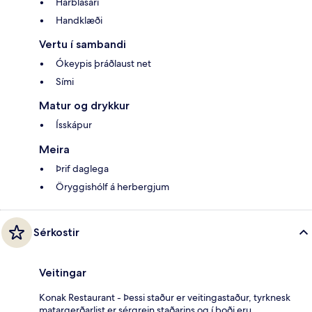
Hárblásari
Handklæði
Vertu í sambandi
Ókeypis þráðlaust net
Sími
Matur og drykkur
Ísskápur
Meira
Þrif daglega
Öryggishólf á herbergjum
Sérkostir
Veitingar
Konak Restaurant - Þessi staður er veitingastaður, tyrknesk
matargerðarlist er sérgrein staðarins og í boði eru