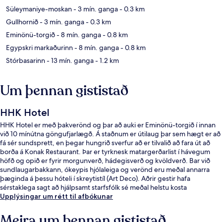
Süleymaniye-moskan
- 3 mín. ganga
- 0.3 km
Gullhornið
- 3 mín. ganga
- 0.3 km
Eminönü-torgið
- 8 mín. ganga
- 0.8 km
Egypskri markaðurinn
- 8 mín. ganga
- 0.8 km
Stórbasarinn
- 13 mín. ganga
- 1.2 km
Um þennan gististað
HHK Hotel
HHK Hotel er með þakverönd og þar að auki er Eminönü-torgið í innan
við 10 mínútna göngufjarlægð. Á staðnum er útilaug þar sem hægt er að
fá sér sundsprett, en þegar hungrið sverfur að er tilvalið að fara út að
borða á Konak Restaurant. Þar er tyrknesk matargerðarlist í hávegum
höfð og opið er fyrir morgunverð, hádegisverð og kvöldverð. Bar við
sundlaugarbakkann, ókeypis hjólaleiga og verönd eru meðal annarra
þæginda á þessu hóteli í skreytistíl (Art Deco). Aðrir gestir hafa
sérstaklega sagt að hjálpsamt starfsfólk sé meðal helstu kosta
gististaðarins. Það er ekki langt að fara til að komast í
Upplýsingar um rétt til afbókunar
almenningssamgöngur: Eminonu lestarstöðin er í 11 mínútna
göngufjarlægð.
Meira um þennan gististað