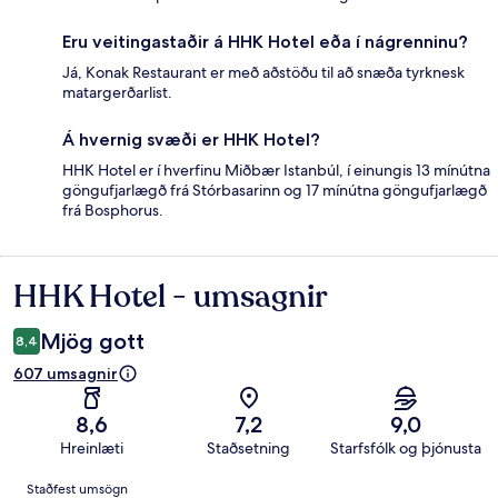
Eru veitingastaðir á HHK Hotel eða í nágrenninu?
Já, Konak Restaurant er með aðstöðu til að snæða tyrknesk
matargerðarlist.
Á hvernig svæði er HHK Hotel?
HHK Hotel er í hverfinu Miðbær Istanbúl, í einungis 13 mínútna
göngufjarlægð frá Stórbasarinn og 17 mínútna göngufjarlægð
frá Bosphorus.
HHK Hotel - umsagnir
Umsagnir
Mjög gott
8,4
607 umsagnir
8,6
7,2
9,0
Hreinlæti
Staðsetning
Starfsfólk og þjónusta
Umsagnir
Staðfest umsögn