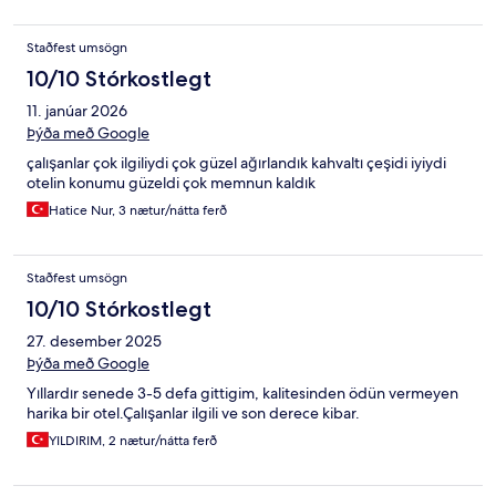
Staðfest umsögn
10/10 Stórkostlegt
11. janúar 2026
Þýða með Google
çalışanlar çok ilgiliydi çok güzel ağırlandık kahvaltı çeşidi iyiydi
otelin konumu güzeldi çok memnun kaldık
Hatice Nur, 3 nætur/nátta ferð
Staðfest umsögn
10/10 Stórkostlegt
27. desember 2025
Þýða með Google
Yıllardır senede 3-5 defa gittigim, kalitesinden ödün vermeyen
harika bir otel.Çalışanlar ilgili ve son derece kibar.
YILDIRIM, 2 nætur/nátta ferð