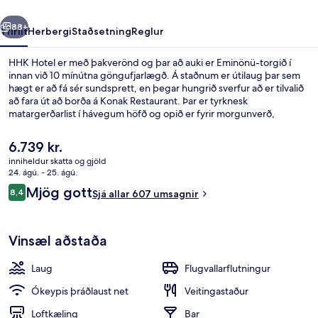
rra
Næsta
88+
Yfirlit
Herbergi
Staðsetning
Reglur
HHK Hotel er með þakverönd og þar að auki er Eminönü-torgið í
innan við 10 mínútna göngufjarlægð. Á staðnum er útilaug þar sem
hægt er að fá sér sundsprett, en þegar hungrið sverfur að er tilvalið
að fara út að borða á Konak Restaurant. Þar er tyrknesk
matargerðarlist í hávegum höfð og opið er fyrir morgunverð,
hádegisverð og kvöldverð. Bar við sundlaugarbakkann, ókeypis
hjólaleiga og verönd eru meðal annarra þæginda á þessu hóteli í
Núverandi
6.739 kr.
skreytistíl (Art Deco). Aðrir gestir hafa sérstaklega sagt að hjálpsamt
verð
inniheldur skatta og gjöld
starfsfólk sé meðal helstu kosta gististaðarins. Það er ekki langt að
er
24. ágú. - 25. ágú.
fara til að komast í almenningssamgöngur: Eminonu lestarstöðin er í
Útsýni úr herberginu
6.739 kr.
Umsagnir
11 mínútna göngufjarlægð.
Mjög gott
8,4
Sjá allar 607 umsagnir
8,4 af 10
Vinsæl aðstaða
Laug
Flugvallarflutningur
Ókeypis þráðlaust net
Veitingastaður
Loftkæling
Bar