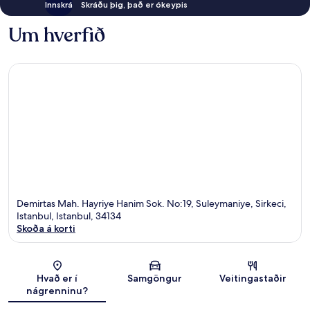
Innskrá
Skráðu þig, það er ókeypis
Um hverfið
Demirtas Mah. Hayriye Hanim Sok. No:19, Suleymaniye, Sirkeci,
Istanbul, Istanbul, 34134
Skoða á korti
Kort
Hvað er í
Samgöngur
Veitingastaðir
nágrenninu?