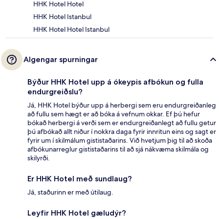
HHK Hotel Hotel
HHK Hotel Istanbul
HHK Hotel Hotel Istanbul
Algengar spurningar
Býður HHK Hotel upp á ókeypis afbókun og fulla
endurgreiðslu?
Já, HHK Hotel býður upp á herbergi sem eru endurgreiðanleg
að fullu sem hægt er að bóka á vefnum okkar. Ef þú hefur
bókað herbergi á verði sem er endurgreiðanlegt að fullu getur
þú afbókað allt niður í nokkra daga fyrir innritun eins og sagt er
fyrir um í skilmálum gististaðarins. Við hvetjum þig til að skoða
afbókunarreglur gististaðarins til að sjá nákvæma skilmála og
skilyrði.
Er HHK Hotel með sundlaug?
Já, staðurinn er með útilaug.
Leyfir HHK Hotel gæludýr?