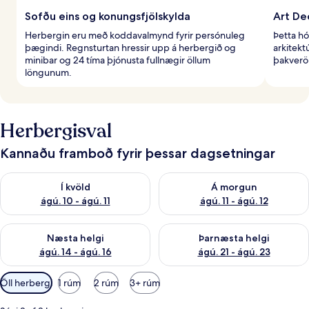
Sofðu eins og konungsfjölskylda
Art Dec
Herbergin eru með koddavalmynd fyrir persónuleg
Þetta hó
þægindi. Regnsturtan hressir upp á herbergið og
arkitekt
minibar og 24 tíma þjónusta fullnægir öllum
þakverön
löngunum.
Herbergisval
Kannaðu framboð fyrir þessar dagsetningar
Athuga framboð í kvöld ágú. 10 - ágú. 11
Athuga framboð á morgun ágú. 
Í kvöld
Á morgun
ágú. 10 - ágú. 11
ágú. 11 - ágú. 12
Athuga framboð næstu helgi ágú. 14 - ágú. 16
Athuga framboð þarnæstu helg
Næsta helgi
Þarnæsta helgi
ágú. 14 - ágú. 16
ágú. 21 - ágú. 23
Síur
Öll herbergi
1 rúm
2 rúm
3+ rúm
í
boði