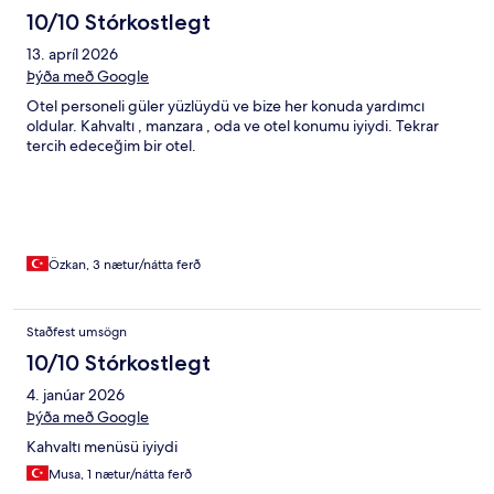
10/10 Stórkostlegt
13. apríl 2026
Þýða með Google
Otel personeli güler yüzlüydü ve bize her konuda yardımcı
oldular. Kahvaltı , manzara , oda ve otel konumu iyiydi. Tekrar
tercih edeceğim bir otel.
Özkan, 3 nætur/nátta ferð
Staðfest umsögn
10/10 Stórkostlegt
4. janúar 2026
Þýða með Google
Kahvaltı menüsü iyiydi
Musa, 1 nætur/nátta ferð