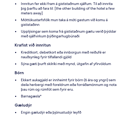
Innritun fer ekki fram á gististaðnum sjálfum. Til að innrita
þig þarftu að fara til: [the other building of the hotel a few
meters away]
Móttökustarfsfólk mun taka á móti gestum við komu á
gististaðinn
Upplýsingar sem koma frá gististaðnum gætu verið þýddar
með sjálfvirkum þýðingarhugbúnaði
Krafist við innritun
Kreditkort, debetkort eða innborgun með reiðufé er
nauðsynleg fyrir tilfallandi gjöld
Sýna gæti þurft skilríki með mynd, útgefin af yfirvöldum
Börn
Ekkert aukagjald er innheimt fyrir börn (6 ára og yngri) sem
deila herbergi með foreldrum eða forráðamönnum og nota
þau rúm og rúmföt sem fyrir eru.
Barnagæsla*
Gæludýr
Engin gæludýr eða þjónustudýr leyfð