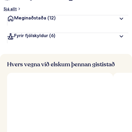
Sjá allt
Meginaðstaða
(12)
Fyrir fjölskyldur
(6)
Hvers vegna við elskum þennan gististað