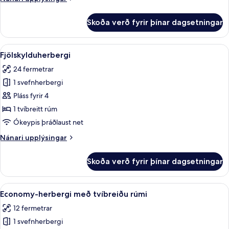
Sea
upplýsingar
View
fyrir
Skoða verð fyrir þínar dagsetningar
Superior
Double
Room
Skoða
Fjölskylduherbergi | Míníbar, öryggish
3
with
Fjölskylduherbergi
allar
Sea
24 fermetrar
View
myndir
1 svefnherbergi
fyrir
Fjölskylduherbergi
Pláss fyrir 4
1 tvíbreitt rúm
Ókeypis þráðlaust net
Nánari
Nánari upplýsingar
upplýsingar
fyrir
Skoða verð fyrir þínar dagsetningar
Fjölskylduherbergi
Skoða
Economy-herbergi með tvíbreiðu rúmi |
8
Economy-herbergi með tvíbreiðu rúmi
allar
12 fermetrar
myndir
1 svefnherbergi
fyrir