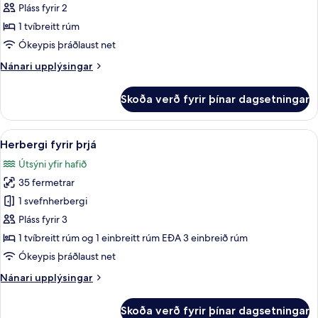
Economy-
Pláss fyrir 2
herbergi
1 tvíbreitt rúm
með
Ókeypis þráðlaust net
tvíbreiðu
Nánari
Nánari upplýsingar
rúmi
upplýsingar
fyrir
Skoða verð fyrir þínar dagsetningar
Economy-
herbergi
með
Skoða
Herbergi fyrir þrjá | Míníbar, öryggish
8
tvíbreiðu
Herbergi fyrir þrjá
allar
rúmi
Útsýni yfir hafið
myndir
35 fermetrar
fyrir
Herbergi
1 svefnherbergi
fyrir
Pláss fyrir 3
þrjá
1 tvíbreitt rúm og 1 einbreitt rúm EÐA 3 einbreið rúm
Ókeypis þráðlaust net
Nánari
Nánari upplýsingar
upplýsingar
fyrir
Skoða verð fyrir þínar dagsetningar
Herbergi