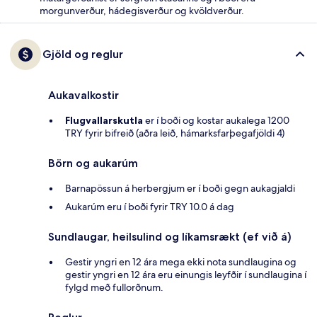
morgunverður, hádegisverður og kvöldverður.
Gjöld og reglur
Aukavalkostir
Flugvallarskutla
er í boði og kostar aukalega 1200
TRY fyrir bifreið (aðra leið, hámarksfarþegafjöldi 4)
Börn og aukarúm
Barnapössun á herbergjum er í boði gegn aukagjaldi
Aukarúm eru í boði fyrir TRY 10.0 á dag
Sundlaugar, heilsulind og líkamsrækt (ef við á)
Gestir yngri en 12 ára mega ekki nota sundlaugina og
gestir yngri en 12 ára eru einungis leyfðir í sundlaugina í
fylgd með fullorðnum.