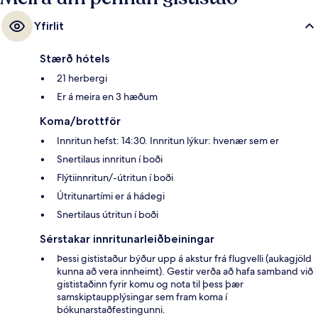
Yfirlit
Stærð hótels
21 herbergi
Er á meira en 3 hæðum
Koma/brottför
Innritun hefst: 14:30. Innritun lýkur: hvenær sem er
Snertilaus innritun í boði
Flýtiinnritun/-útritun í boði
Útritunartími er á hádegi
Snertilaus útritun í boði
Sérstakar innritunarleiðbeiningar
Þessi gististaður býður upp á akstur frá flugvelli (aukagjöld
kunna að vera innheimt). Gestir verða að hafa samband við
gististaðinn fyrir komu og nota til þess þær
samskiptaupplýsingar sem fram koma í
bókunarstaðfestingunni.