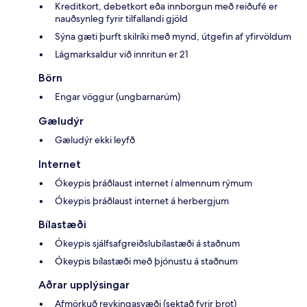
Kreditkort, debetkort eða innborgun með reiðufé er
nauðsynleg fyrir tilfallandi gjöld
Sýna gæti þurft skilríki með mynd, útgefin af yfirvöldum
Lágmarksaldur við innritun er 21
Börn
Engar vöggur (ungbarnarúm)
Gæludýr
Gæludýr ekki leyfð
Internet
Ókeypis þráðlaust internet í almennum rýmum
Ókeypis þráðlaust internet á herbergjum
Bílastæði
Ókeypis sjálfsafgreiðslubílastæði á staðnum
Ókeypis bílastæði með þjónustu á staðnum
Aðrar upplýsingar
Afmörkuð reykingasvæði (sektað fyrir brot)