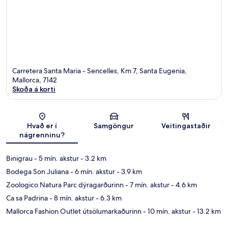
Carretera Santa Maria - Sencelles, Km 7, Santa Eugenia,
Mallorca, 7142
Skoða á korti
Kort
Hvað er í
Samgöngur
Veitingastaðir
nágrenninu?
Binigrau
- 5 mín. akstur
- 3.2 km
Bodega Son Juliana
- 6 mín. akstur
- 3.9 km
Zoologico Natura Parc dýragarðurinn
- 7 mín. akstur
- 4.6 km
Ca sa Padrina
- 8 mín. akstur
- 6.3 km
Mallorca Fashion Outlet útsölumarkaðurinn
- 10 mín. akstur
- 13.2 km