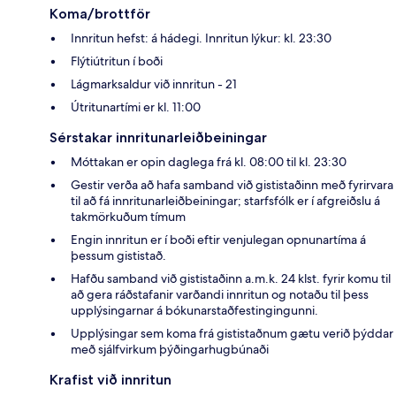
Koma/brottför
Innritun hefst: á hádegi. Innritun lýkur: kl. 23:30
Flýtiútritun í boði
Lágmarksaldur við innritun - 21
Útritunartími er kl. 11:00
Sérstakar innritunarleiðbeiningar
Móttakan er opin daglega frá kl. 08:00 til kl. 23:30
Gestir verða að hafa samband við gististaðinn með fyrirvara
til að fá innritunarleiðbeiningar; starfsfólk er í afgreiðslu á
takmörkuðum tímum
Engin innritun er í boði eftir venjulegan opnunartíma á
þessum gististað.
Hafðu samband við gististaðinn a.m.k. 24 klst. fyrir komu til
að gera ráðstafanir varðandi innritun og notaðu til þess
upplýsingarnar á bókunarstaðfestingingunni.
Upplýsingar sem koma frá gististaðnum gætu verið þýddar
með sjálfvirkum þýðingarhugbúnaði
Krafist við innritun