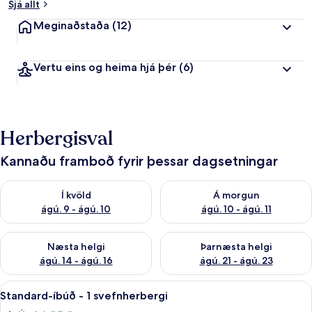
Sjá allt
Meginaðstaða
(12)
Vertu eins og heima hjá þér
(6)
Herbergisval
Kannaðu framboð fyrir þessar dagsetningar
Athuga framboð í kvöld ágú. 9 - ágú. 10
Athuga framboð á morgun ágú.
Í kvöld
Á morgun
ágú. 9 - ágú. 10
ágú. 10 - ágú. 11
Athuga framboð næstu helgi ágú. 14 - ágú. 16
Athuga framboð þarnæstu helg
Næsta helgi
Þarnæsta helgi
ágú. 14 - ágú. 16
ágú. 21 - ágú. 23
Skoða
Standard-íbúð - 1 svefnherbergi | Rú
9
Standard-íbúð - 1 svefnherbergi
allar