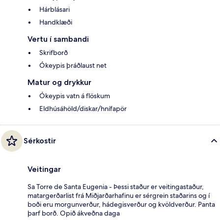
Hárblásari
Handklæði
Vertu í sambandi
Skrifborð
Ókeypis þráðlaust net
Matur og drykkur
Ókeypis vatn á flöskum
Eldhúsáhöld/diskar/hnífapör
Sérkostir
Veitingar
Sa Torre de Santa Eugenia - Þessi staður er veitingastaður,
matargerðarlist frá Miðjarðarhafinu er sérgrein staðarins og í
boði eru morgunverður, hádegisverður og kvöldverður. Panta
þarf borð. Opið ákveðna daga