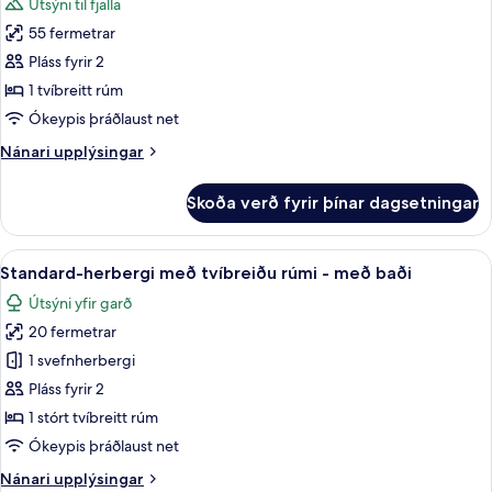
Útsýni til fjalla
myndir
55 fermetrar
fyrir
Standard-
Pláss fyrir 2
íbúð
1 tvíbreitt rúm
-
Ókeypis þráðlaust net
1
Nánari
Nánari upplýsingar
svefnherbergi
upplýsingar
fyrir
Skoða verð fyrir þínar dagsetningar
Standard-
íbúð
-
Skoða
Standard-herbergi með tvíbreiðu rúmi
4
1
Standard-herbergi með tvíbreiðu rúmi - með baði
allar
svefnherbergi
Útsýni yfir garð
myndir
20 fermetrar
fyrir
Standard-
1 svefnherbergi
herbergi
Pláss fyrir 2
með
1 stórt tvíbreitt rúm
tvíbreiðu
Ókeypis þráðlaust net
rúmi
Nánari
Nánari upplýsingar
-