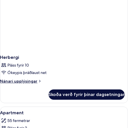
Herbergi
Pláss fyrir 10
Ókeypis þráðlaust net
Nánari
Nánari upplýsingar
upplýsingar
fyrir
Skoða verð fyrir þínar dagsetningar
Herbergi
Skoða
Rúmföt af bestu gerð, rúm með „pill
3
Apartment
allar
55 fermetrar
myndir