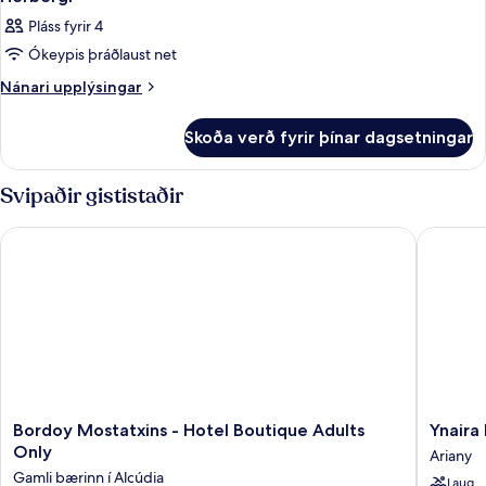
Pláss fyrir 4
Ókeypis þráðlaust net
Nánari
Nánari upplýsingar
upplýsingar
fyrir
Skoða verð fyrir þínar dagsetningar
Herbergi
Svipaðir gististaðir
Bordoy Mostatxins - Hotel Boutique Adults Only
Ynaira H
Bordoy
Ynaira
Bordoy Mostatxins - Hotel Boutique Adults
Ynaira
Mostatxins
Hotel
Only
Ariany
-
&
Gamli bærinn í Alcúdia
Laug
Hotel
Spa