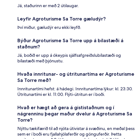
Já, staðurinn er með 2 útilaugar.
Leyfir Agroturisme Sa Torre gæludýr?
Því miður, gæludýr eru ekki leyfð.
Býður Agroturisme Sa Torre upp á bílastæði á
staðnum?
Já, boðið er upp á ókeypis sjálfsafgreiðslubílastæði og
bílastæði með þjónustu.
Hvaða innritunar- og útritunartíma er Agroturisme
Sa Torre með?
Innritunartími hefst: á hádegi. Innritunartíma lýkur: kl. 23:30.
Útritunartími er kl. 11:00. Flýti-útritun er í boði.
Hvað er hægt að gera á gististaðnum og í
nágrenninu þegar maður dvelur á Agroturisme Sa
Torre?
Nýttu tækifærið til að njóta útivistar á svæðinu, en meðal þess
sem er í boði eru fjallahjólaferðir og gönguferðir. Þetta