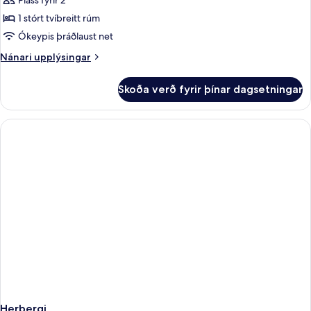
Pláss fyrir 2
fyrir
Apartment
1 stórt tvíbreitt rúm
Ókeypis þráðlaust net
Nánari
Nánari upplýsingar
upplýsingar
fyrir
Skoða verð fyrir þínar dagsetningar
Apartment
Herbergi