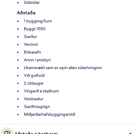
Sólstólar
Aðstaða
1 bygging/turn
Byggt 1550
Garður
Verönd
Bókasafn
Arinn í anddyri
Líkamsrækt sem er opin allan sólarhringinn
Við golfvöll
2 útilaugar
Víngerð á staðnum
Veislusalur
Garðhúsgögn
Miðjarðarhafsbyggingarstíll
Aðstaða á herbergi