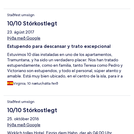
nicely furnished with a separate sitting room and private garden
area. Would recommend.
Staðfest umsögn
10/10 Stórkostlegt
23. ágúst 2017
Þýða með Google
Estupendo para descansar y trato excepcional
Estuvimos 10 días instaladas en uno de los apartamentos,
Tramuntana, y ha sido un verdadero placer. Nos han tratado
estupendamente, como en familia, tanto Teresa como Pedro y
Victoriano son estupendos, y todo el personal, súper atento y
amable. Está muy bien ubicado, en el centro de la isla, para ir a
todas las playas y a la montaña. El restaurante es también una
Virginia, 10 nætur/nátta ferð
maravilla. En cuanto podamos, volveremos
Staðfest umsögn
10/10 Stórkostlegt
25. október 2016
Þýða með Google
Wirklich tolles Hotel. Einzig dem Hahn, der ab 04.00 Uhr