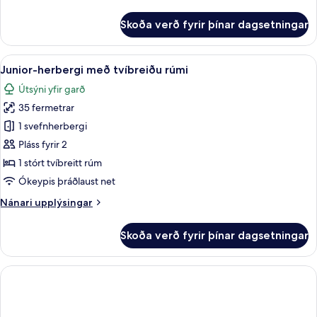
upplýsingar
með
fyrir
Skoða verð fyrir þínar dagsetningar
baði
Standard-
herbergi
með
Skoða
Junior-herbergi með tvíbreiðu rúmi |
5
tvíbreiðu
Junior-herbergi með tvíbreiðu rúmi
allar
rúmi
Útsýni yfir garð
-
myndir
með
35 fermetrar
fyrir
baði
Junior-
1 svefnherbergi
herbergi
Pláss fyrir 2
með
1 stórt tvíbreitt rúm
tvíbreiðu
Ókeypis þráðlaust net
rúmi
Nánari
Nánari upplýsingar
upplýsingar
fyrir
Skoða verð fyrir þínar dagsetningar
Junior-
herbergi
með
tvíbreiðu
rúmi