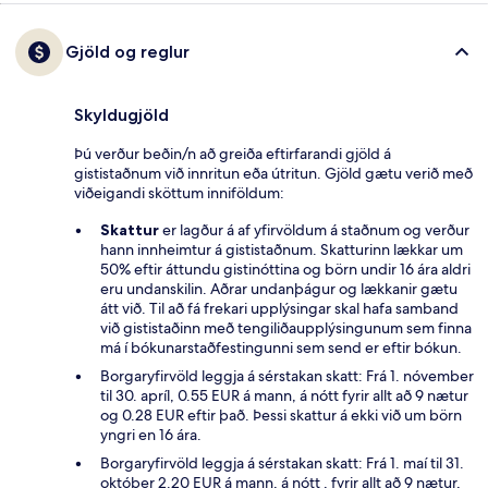
Gjöld og reglur
Skyldugjöld
Þú verður beðin/n að greiða eftirfarandi gjöld á
gististaðnum við innritun eða útritun. Gjöld gætu verið með
viðeigandi sköttum inniföldum:
Skattur
er lagður á af yfirvöldum á staðnum og verður
hann innheimtur á gististaðnum. Skatturinn lækkar um
50% eftir áttundu gistinóttina og börn undir 16 ára aldri
eru undanskilin. Aðrar undanþágur og lækkanir gætu
átt við. Til að fá frekari upplýsingar skal hafa samband
við gististaðinn með tengiliðaupplýsingunum sem finna
má í bókunarstaðfestingunni sem send er eftir bókun.
Borgaryfirvöld leggja á sérstakan skatt: Frá 1. nóvember
til 30. apríl, 0.55 EUR á mann, á nótt fyrir allt að 9 nætur
og 0.28 EUR eftir það. Þessi skattur á ekki við um börn
yngri en 16 ára.
Borgaryfirvöld leggja á sérstakan skatt: Frá 1. maí til 31.
október 2.20 EUR á mann, á nótt , fyrir allt að 9 nætur,