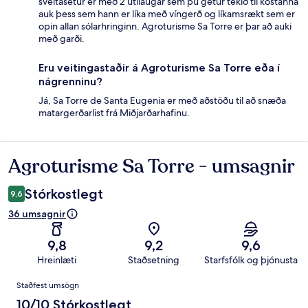
sveitasetur er með 2 útilaugar sem þú getur tekið til kostanna
auk þess sem hann er líka með víngerð og líkamsrækt sem er
opin allan sólarhringinn. Agroturisme Sa Torre er þar að auki
með garði.
Eru veitingastaðir á Agroturisme Sa Torre eða í
nágrenninu?
Já, Sa Torre de Santa Eugenia er með aðstöðu til að snæða
matargerðarlist frá Miðjarðarhafinu.
Agroturisme Sa Torre - umsagnir
Umsagnir
Stórkostlegt
9,6
36 umsagnir
9,8
9,2
9,6
Hreinlæti
Staðsetning
Starfsfólk og þjónusta
Umsagnir
Staðfest umsögn
10/10 Stórkostlegt