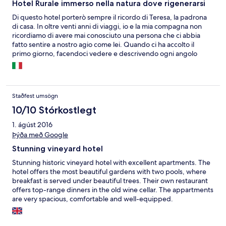
Hotel Rurale immerso nella natura dove rigenerarsi
Di questo hotel porterò sempre il ricordo di Teresa, la padrona
di casa. In oltre venti anni di viaggi, io e la mia compagna non
ricordiamo di avere mai conosciuto una persona che ci abbia
fatto sentire a nostro agio come lei. Quando ci ha accolto il
primo giorno, facendoci vedere e descrivendo ogni angolo
dell'hotel e illustrandoci le attività da fare nei dintorni, quando la
mattina ci portava un'incredibile colazione, quando ci incontrava
negli spazi comuni e si metteva a chiacchierare con noi, abbiamo
percepito in lei un amore verso quello che fa fuori dal comune e
Staðfest umsögn
questo ci ha trasmesso delle sensazioni che hanno contribuito a
rendere il soggiorno unico.
10/10 Stórkostlegt
1. ágúst 2016
Þýða með Google
Stunning vineyard hotel
Stunning historic vineyard hotel with excellent apartments. The
hotel offers the most beautiful gardens with two pools, where
breakfast is served under beautiful trees. Their own restaurant
offers top-range dinners in the old wine cellar. The appartments
are very spacious, comfortable and well-equipped.