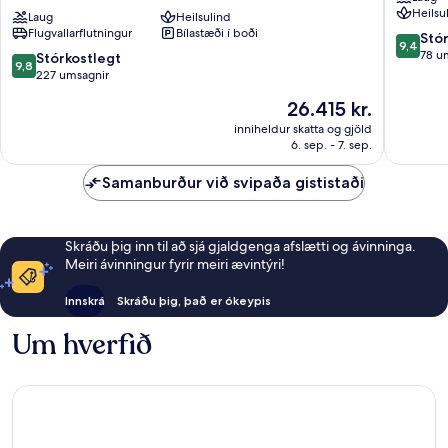
Heilsu
Boutique
Laug
Heilsulind
Ariany
Flugvallarflutningur
Bílastæði í boði
Adults
9.4
Stó
9,4
Only
af
78 u
9.8
Stórkostlegt
9,8
Gamli
10,
af
227 umsagnir
bærinn
Stórkost
10,
Verðið
26.415 kr.
í
78
Stórkostlegt,
er
Alcúdia
umsagni
227
inniheldur skatta og gjöld
26.415 kr.
6. sep. - 7. sep.
umsagnir
Samanburður við svipaða gististaði
Skráðu þig inn til að sjá gjaldgenga afslætti og ávinninga.
Meiri ávinningur fyrir meiri ævintýri!
Innskrá
Skráðu þig, það er ókeypis
Um hverfið