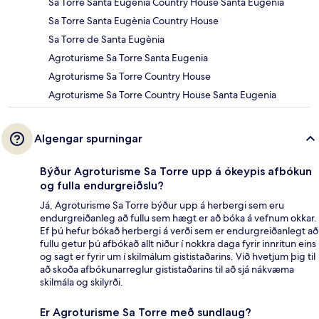
Sa Torre Santa Eugènia Country House Santa Eugenia
Sa Torre Santa Eugènia Country House
Sa Torre de Santa Eugènia
Agroturisme Sa Torre Santa Eugenia
Agroturisme Sa Torre Country House
Agroturisme Sa Torre Country House Santa Eugenia
Algengar spurningar
Býður Agroturisme Sa Torre upp á ókeypis afbókun
og fulla endurgreiðslu?
Já, Agroturisme Sa Torre býður upp á herbergi sem eru
endurgreiðanleg að fullu sem hægt er að bóka á vefnum okkar.
Ef þú hefur bókað herbergi á verði sem er endurgreiðanlegt að
fullu getur þú afbókað allt niður í nokkra daga fyrir innritun eins
og sagt er fyrir um í skilmálum gististaðarins. Við hvetjum þig til
að skoða afbókunarreglur gististaðarins til að sjá nákvæma
skilmála og skilyrði.
Er Agroturisme Sa Torre með sundlaug?