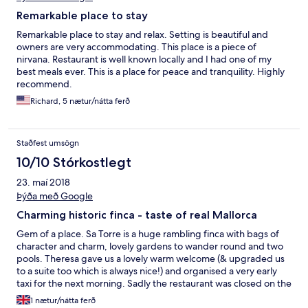
Remarkable place to stay
Remarkable place to stay and relax. Setting is beautiful and
owners are very accommodating. This place is a piece of
nirvana. Restaurant is well known locally and I had one of my
best meals ever. This is a place for peace and tranquility. Highly
recommend.
Richard, 5 nætur/nátta ferð
Staðfest umsögn
10/10 Stórkostlegt
23. maí 2018
Þýða með Google
Charming historic finca - taste of real Mallorca
Gem of a place. Sa Torre is a huge rambling finca with bags of
character and charm, lovely gardens to wander round and two
pools. Theresa gave us a lovely warm welcome (& upgraded us
to a suite too which is always nice!) and organised a very early
taxi for the next morning. Sadly the restaurant was closed on the
one night we stayed - one for next time perhaps! Our room was
1 nætur/nátta ferð