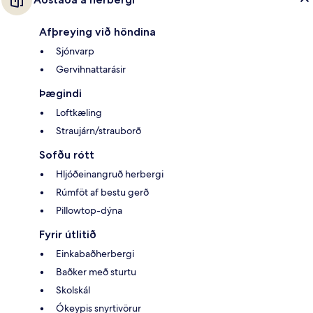
Afþreying við höndina
Sjónvarp
Gervihnattarásir
Þægindi
Loftkæling
Straujárn/strauborð
Sofðu rótt
Hljóðeinangruð herbergi
Rúmföt af bestu gerð
Pillowtop-dýna
Fyrir útlitið
Einkabaðherbergi
Baðker með sturtu
Skolskál
Ókeypis snyrtivörur