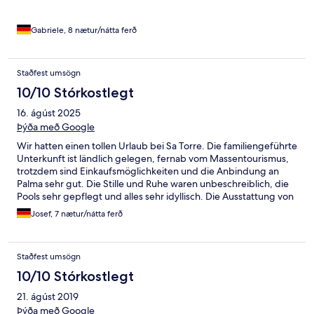
Gabriele, 8 nætur/nátta ferð
Staðfest umsögn
10/10 Stórkostlegt
16. ágúst 2025
Þýða með Google
Wir hatten einen tollen Urlaub bei Sa Torre. Die familiengeführte
Unterkunft ist ländlich gelegen, fernab vom Massentourismus,
trotzdem sind Einkaufsmöglichkeiten und die Anbindung an
Palma sehr gut. Die Stille und Ruhe waren unbeschreiblich, die
Pools sehr gepflegt und alles sehr idyllisch. Die Ausstattung von
Bad und Zimmern war hervorragend, das Badezimmer sehr
Josef, 7 nætur/nátta ferð
groß mit großer Dusche und viel Platz. Alles super sauber.
Besonders hervorzuheben war das 5-Gänge Menü im
hauseigenen prämierten Restaurant, was excellent war. Tolles
Staðfest umsögn
Frühstück im schattigen Garten! Vielen Dank für die tollen Tage
an Familie Lopez-Pinto
10/10 Stórkostlegt
21. ágúst 2019
Þýða með Google