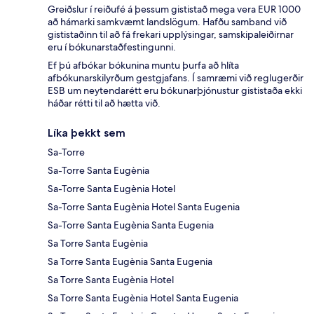
Greiðslur í reiðufé á þessum gististað mega vera EUR 1000
að hámarki samkvæmt landslögum. Hafðu samband við
gististaðinn til að fá frekari upplýsingar, samskipaleiðirnar
eru í bókunarstaðfestingunni.
Ef þú afbókar bókunina muntu þurfa að hlíta
afbókunarskilyrðum gestgjafans. Í samræmi við reglugerðir
ESB um neytendarétt eru bókunarþjónustur gististaða ekki
háðar rétti til að hætta við.
Líka þekkt sem
Sa-Torre
Sa-Torre Santa Eugènia
Sa-Torre Santa Eugènia Hotel
Sa-Torre Santa Eugènia Hotel Santa Eugenia
Sa-Torre Santa Eugènia Santa Eugenia
Sa Torre Santa Eugènia
Sa Torre Santa Eugènia Santa Eugenia
Sa Torre Santa Eugènia Hotel
Sa Torre Santa Eugènia Hotel Santa Eugenia