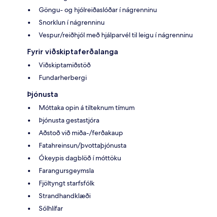
Göngu- og hjólreiðaslóðar í nágrenninu
Snorklun í nágrenninu
Vespur/reiðhjól með hjálparvél til leigu í nágrenninu
Fyrir viðskiptaferðalanga
Viðskiptamiðstöð
Fundarherbergi
Þjónusta
Móttaka opin á tilteknum tímum
Þjónusta gestastjóra
Aðstoð við miða-/ferðakaup
Fatahreinsun/þvottaþjónusta
Ókeypis dagblöð í móttöku
Farangursgeymsla
Fjöltyngt starfsfólk
Strandhandklæði
Sólhlífar