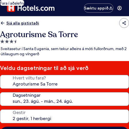
Fara í aðalefni
Sæktu appið
Sjá alla gististaði
Agroturisme Sa Torre
3.5
stjörnu
Sveitasetur í Santa Eugenia, sem tekur aðeins á móti fullorðnum, með 2
gististaður
útilaugum og víngerð
Veldu dagsetningar til að sjá verð
Hvert viltu fara?
Dagsetningar
Gestir