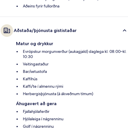
Aðeins fyrir fullorðna
Aðstaða/þjónusta gististaðar
Matur og drykkur
Evrópskur morgunverður (aukagjald) daglega kl. 08:00–kl.
10:30
Veitingastaður
Bar/setustofa
Kaffihús
Kaffi/te í almennu rými
Herbergisþjónusta (á ákveðnum tímum)
Áhugavert að gera
Fjallahjólaferðir
Hjólaleiga í nágrenninu
Golf í nágrenninu