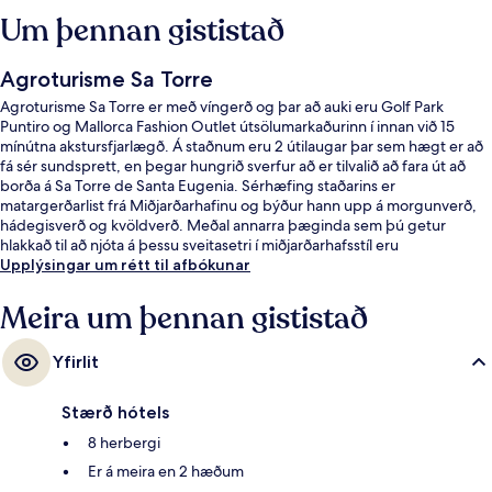
Um þennan gististað
Agroturisme Sa Torre
Agroturisme Sa Torre er með víngerð og þar að auki eru Golf Park
Puntiro og Mallorca Fashion Outlet útsölumarkaðurinn í innan við 15
mínútna akstursfjarlægð. Á staðnum eru 2 útilaugar þar sem hægt er að
fá sér sundsprett, en þegar hungrið sverfur að er tilvalið að fara út að
borða á Sa Torre de Santa Eugenia. Sérhæfing staðarins er
matargerðarlist frá Miðjarðarhafinu og býður hann upp á morgunverð,
hádegisverð og kvöldverð. Meðal annarra þæginda sem þú getur
hlakkað til að njóta á þessu sveitasetri í miðjarðarhafsstíl eru
bar/setustofa, líkamsrækt sem er opin allan sólarhringinn og verönd.
Upplýsingar um rétt til afbókunar
Meira um þennan gististað
Yfirlit
Stærð hótels
8 herbergi
Er á meira en 2 hæðum