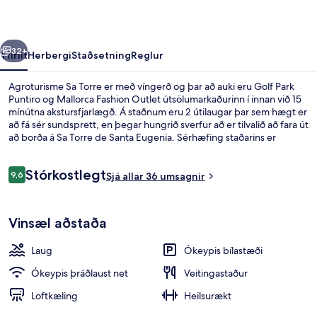
rra
Næsta
32+
Yfirlit
Herbergi
Staðsetning
Reglur
Agroturisme Sa Torre er með víngerð og þar að auki eru Golf Park
Puntiro og Mallorca Fashion Outlet útsölumarkaðurinn í innan við 15
mínútna akstursfjarlægð. Á staðnum eru 2 útilaugar þar sem hægt er
að fá sér sundsprett, en þegar hungrið sverfur að er tilvalið að fara út
að borða á Sa Torre de Santa Eugenia. Sérhæfing staðarins er
matargerðarlist frá Miðjarðarhafinu og býður hann upp á
morgunverð, hádegisverð og kvöldverð. Meðal annarra þæginda
Umsagnir
Stórkostlegt
sem þú getur hlakkað til að njóta á þessu sveitasetri í
9,6
Sjá allar 36 umsagnir
9,6 af 10
miðjarðarhafsstíl eru bar/setustofa, líkamsrækt sem er opin allan
sólarhringinn og verönd.
Útsýni frá gististað
Vinsæl aðstaða
Laug
Ókeypis bílastæði
Ókeypis þráðlaust net
Veitingastaður
Loftkæling
Heilsurækt