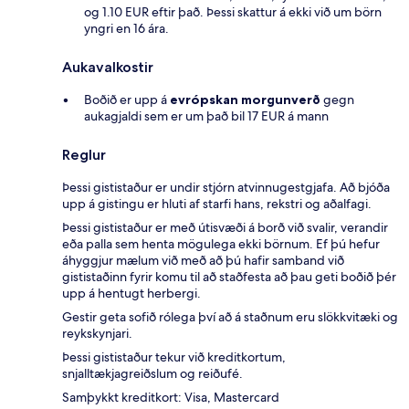
og 1.10 EUR eftir það. Þessi skattur á ekki við um börn
yngri en 16 ára.
Aukavalkostir
Boðið er upp á
evrópskan morgunverð
gegn
aukagjaldi sem er um það bil 17 EUR á mann
Reglur
Þessi gististaður er undir stjórn atvinnugestgjafa. Að bjóða
upp á gistingu er hluti af starfi hans, rekstri og aðalfagi.
Þessi gististaður er með útisvæði á borð við svalir, verandir
eða palla sem henta mögulega ekki börnum. Ef þú hefur
áhyggjur mælum við með að þú hafir samband við
gististaðinn fyrir komu til að staðfesta að þau geti boðið þér
upp á hentugt herbergi.
Gestir geta sofið rólega því að á staðnum eru slökkvitæki og
reykskynjari.
Þessi gististaður tekur við kreditkortum,
snjalltækjagreiðslum og reiðufé.
Samþykkt kreditkort: Visa, Mastercard