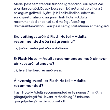
Meðal þess sem stendur til boða í grenndinni eru hjólreiðar,
snorklun og sjóskíði, auk þess sem þú getur æft sveifluna á
nálægum golfvelli. Njóttu þín í heilsulindinni eða taktu
sundsprett í útisundlauginni.Flash Hotel – Adults
recommended er þar að auki með gufubaði og
líkamsræktaraðstöðu, auk þess sem gististaðurinn er með garði.
Eru veitingastaðir á Flash Hotel – Adults
recommended eða í nágrenninu?
Já, það er veitingastaður á staðnum.
Er Flash Hotel – Adults recommended með einhver
einkasvæði utandyra?
Já, hvert herbergi er með svalir.
Á hvernig svæði er Flash Hotel – Adults
recommended?
Flash Hotel – Adults recommended er í einungis 7 mínútna
göngufjarlægð frá Llevant-ströndin og 16 mínútna
göngufjarlægð frá Benidorm-höll.