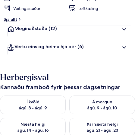
Veitingastaður
Loftkæling
Sjá allt
Meginaðstaða
(12)
Vertu eins og heima hjá þér
(6)
Herbergisval
Kannaðu framboð fyrir þessar dagsetningar
Athuga framboð í kvöld ágú. 8 - ágú. 9
Athuga framboð á morgun ágú.
Í kvöld
Á morgun
ágú. 8 - ágú. 9
ágú. 9 - ágú. 10
Athuga framboð næstu helgi ágú. 14 - ágú. 16
Athuga framboð þarnæstu helg
Næsta helgi
Þarnæsta helgi
ágú. 14 - ágú. 16
ágú. 21 - ágú. 23