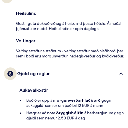
Heilsulind
Gestir geta dekrað við sig á heilsulind þessa hótels. Á meðal
þjónustu er nudd. Heilsulindin er opin daglega.
Veitingar
Veitingastaður á staðnum - veitingastaður með hlaðborði þar
sem í boði eru morgunverður, hádegisverður og kvöldverður.
Gjöld og reglur
Aukavalkostir
Boðið er upp á
morgunverðarhlaðborð
gegn
aukagjaldi sem er um það bil 12 EUR á mann
Hægt er að nota
öryggishólfin
á herbergjunum gegn
gjaldi sem nemur 2.50 EUR á dag