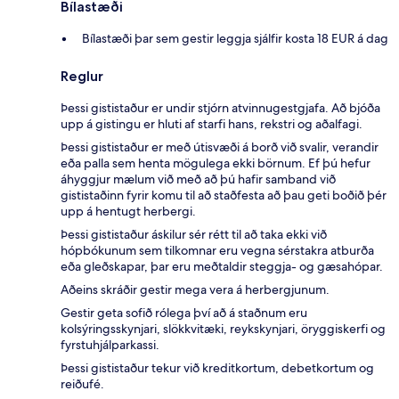
Bílastæði
Bílastæði þar sem gestir leggja sjálfir kosta 18 EUR á dag
Reglur
Þessi gististaður er undir stjórn atvinnugestgjafa. Að bjóða
upp á gistingu er hluti af starfi hans, rekstri og aðalfagi.
Þessi gististaður er með útisvæði á borð við svalir, verandir
eða palla sem henta mögulega ekki börnum. Ef þú hefur
áhyggjur mælum við með að þú hafir samband við
gististaðinn fyrir komu til að staðfesta að þau geti boðið þér
upp á hentugt herbergi.
Þessi gististaður áskilur sér rétt til að taka ekki við
hópbókunum sem tilkomnar eru vegna sérstakra atburða
eða gleðskapar, þar eru meðtaldir steggja- og gæsahópar.
Aðeins skráðir gestir mega vera á herbergjunum.
Gestir geta sofið rólega því að á staðnum eru
kolsýringsskynjari, slökkvitæki, reykskynjari, öryggiskerfi og
fyrstuhjálparkassi.
Þessi gististaður tekur við kreditkortum, debetkortum og
reiðufé.