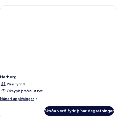
herbergi
að
með
hluta
tvíbreiðu
rúmi
-
verönd
-
sjávarsýn
að
hluta
Herbergi
Pláss fyrir 4
Ókeypis þráðlaust net
Nánari
Nánari upplýsingar
upplýsingar
fyrir
Skoða verð fyrir þínar dagsetningar
Herbergi