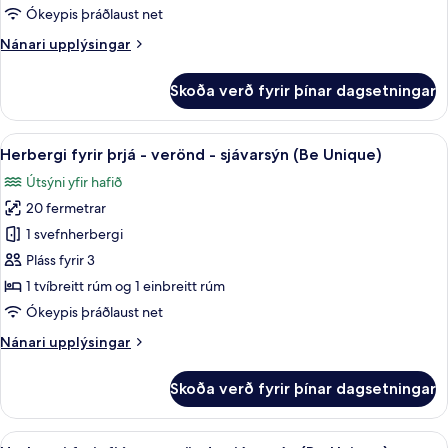
-
Ókeypis þráðlaust net
verönd
Nánari
Nánari upplýsingar
-
upplýsingar
sjávarsýn
fyrir
Skoða verð fyrir þínar dagsetningar
Herbergi
(Be
með
Unique)
tvíbreiðu
Skoða
Míníbar, skrifborð, vinnuaðstaða fyrir
6
rúmi
Herbergi fyrir þrjá - verönd - sjávarsýn (Be Unique)
allar
-
Útsýni yfir hafið
verönd
myndir
-
20 fermetrar
fyrir
sjávarsýn
Herbergi
1 svefnherbergi
(Be
fyrir
Unique)
Pláss fyrir 3
þrjá
1 tvíbreitt rúm og 1 einbreitt rúm
-
Ókeypis þráðlaust net
verönd
Nánari
Nánari upplýsingar
-
upplýsingar
sjávarsýn
fyrir
Skoða verð fyrir þínar dagsetningar
(Be
Herbergi
fyrir
Unique)
þrjá
Skoða
Míníbar, skrifborð, vinnuaðstaða fyrir