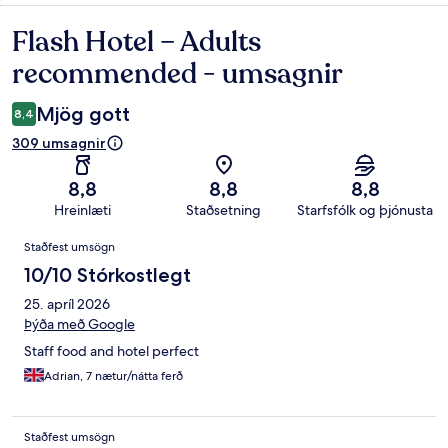
Flash Hotel – Adults
Umsagnir
recommended - umsagnir
Mjög gott
8,4
309 umsagnir
8,8
8,8
8,8
Hreinlæti
Staðsetning
Starfsfólk og þjónusta
Umsagnir
Staðfest umsögn
10/10 Stórkostlegt
25. apríl 2026
Þýða með Google
Staff food and hotel perfect
Adrian, 7 nætur/nátta ferð
Staðfest umsögn