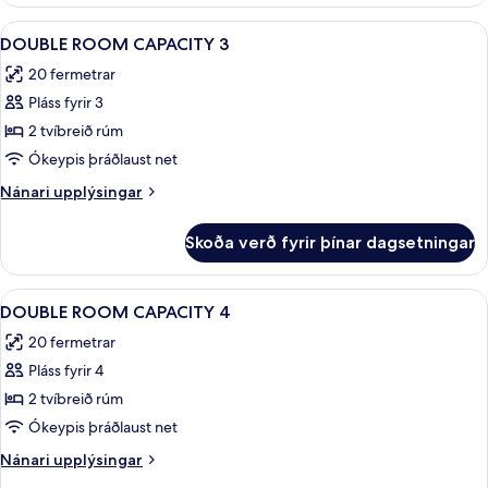
Skoða
Míníbar, skrifborð, vinnuaðstaða fyrir
1
DOUBLE ROOM CAPACITY 3
allar
20 fermetrar
myndir
Pláss fyrir 3
fyrir
DOUBLE
2 tvíbreið rúm
ROOM
Ókeypis þráðlaust net
CAPACITY
Nánari
Nánari upplýsingar
3
upplýsingar
fyrir
Skoða verð fyrir þínar dagsetningar
DOUBLE
ROOM
CAPACITY
Skoða
Míníbar, skrifborð, vinnuaðstaða fyrir
1
3
DOUBLE ROOM CAPACITY 4
allar
20 fermetrar
myndir
Pláss fyrir 4
fyrir
DOUBLE
2 tvíbreið rúm
ROOM
Ókeypis þráðlaust net
CAPACITY
Nánari
Nánari upplýsingar
4
upplýsingar