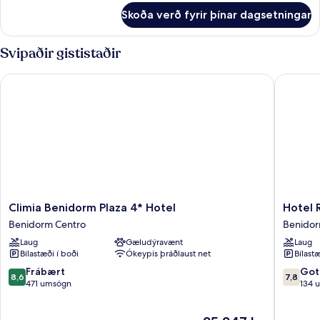
fyrir
Skoða verð fyrir þínar dagsetningar
DOUBLE
ROOM
CAPACITY
Svipaðir gististaðir
4
Climia Benidorm Plaza 4* Hotel
Hotel R
Climia
Hotel
Climia Benidorm Plaza 4* Hotel
Hotel 
Benidorm
Rosamar
Benidorm Centro
Benido
Plaza
Benido
Laug
Gæludýravænt
Laug
4*
Benido
Bílastæði í boði
Ókeypis þráðlaust net
Bílastæ
Hotel
Benidorm
8.6
7.8
Frábært
Got
8,6
7,8
Centro
af
af
471 umsögn
134 
10,
10,
Frábært,
Gott,
Verðið