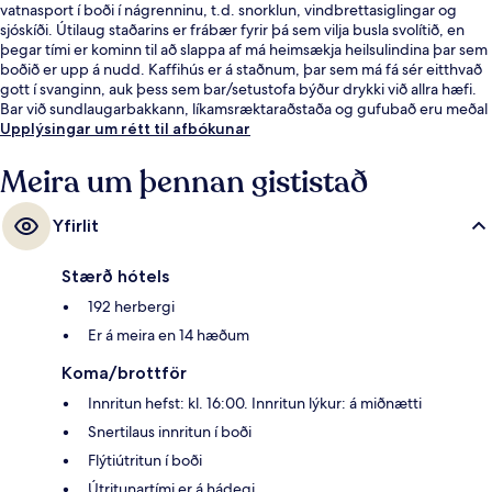
vatnasport í boði í nágrenninu, t.d. snorklun, vindbrettasiglingar og
sjóskíði. Útilaug staðarins er frábær fyrir þá sem vilja busla svolítið, en
þegar tími er kominn til að slappa af má heimsækja heilsulindina þar sem
boðið er upp á nudd. Kaffihús er á staðnum, þar sem má fá sér eitthvað
gott í svanginn, auk þess sem bar/setustofa býður drykki við allra hæfi.
Bar við sundlaugarbakkann, líkamsræktaraðstaða og gufubað eru meðal
annarra hápunkta staðarins. Aðrir gestir hafa sagt að meðal helstu kosta
Upplýsingar um rétt til afbókunar
gististaðarins sé hjálpsamt starfsfólk.
Meira um þennan gististað
Yfirlit
Stærð hótels
192 herbergi
Er á meira en 14 hæðum
Koma/brottför
Innritun hefst: kl. 16:00. Innritun lýkur: á miðnætti
Snertilaus innritun í boði
Flýtiútritun í boði
Útritunartími er á hádegi