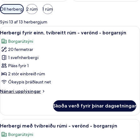
Síur
Öll herbergi
2 rúm
1 rúm
í
boði
Sýni 13 af 13 herbergjum
fyrir
Skoða
Míníbar, skrifborð, vinnuaðstaða fyrir
5
Herbergi fyrir einn, tvíbreitt rúm - verönd - borgarsýn
herbergi
allar
Borgarútsýni
myndir
20 fermetrar
fyrir
Herbergi
1 svefnherbergi
fyrir
Pláss fyrir 1
einn,
2 stór einbreið rúm
tvíbreitt
Ókeypis þráðlaust net
rúm
Nánari
Nánari upplýsingar
-
upplýsingar
verönd
fyrir
Skoða verð fyrir þínar dagsetningar
-
Herbergi
fyrir
borgarsýn
einn,
Skoða
Míníbar, skrifborð, vinnuaðstaða fyrir
5
tvíbreitt
Herbergi með tvíbreiðu rúmi - verönd - borgarsýn
allar
rúm
Borgarútsýni
-
myndir