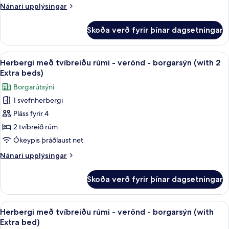
-
Nánari
Nánari upplýsingar
verönd
upplýsingar
-
fyrir
Skoða verð fyrir þínar dagsetningar
Superior-
sjávarsýn
herbergi
að
með
Skoða
Míníbar, skrifborð, vinnuaðstaða fyrir
hluta
5
tvíbreiðu
Herbergi með tvíbreiðu rúmi - verönd - borgarsýn (with 2
allar
rúmi
Extra beds)
-
myndir
Borgarútsýni
verönd
fyrir
-
1 svefnherbergi
Herbergi
sjávarsýn
Pláss fyrir 4
með
að
hluta
tvíbreiðu
2 tvíbreið rúm
rúmi
Ókeypis þráðlaust net
-
Nánari
Nánari upplýsingar
verönd
upplýsingar
-
fyrir
Skoða verð fyrir þínar dagsetningar
Herbergi
borgarsýn
með
(with
tvíbreiðu
Skoða
Míníbar, skrifborð, vinnuaðstaða fyrir
2
5
rúmi
Herbergi með tvíbreiðu rúmi - verönd - borgarsýn (with
allar
-
Extra
Extra bed)
verönd