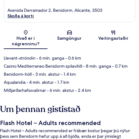
Avenida Derramador 2, Benidorm, Alicante, 3503
Skoða á korti
Kort
Hvað er í
Samgöngur
Veitingastaðir
nágrenninu?
Llevant-ströndin
- 6 mín. ganga
- 0.6 km
Casino Mediterraneo Benidorm spilavítið
- 8 mín. ganga
- 0.7 km
Benidorm-höll
- 3 mín. akstur
- 1.4 km
Aqualandia
- 4 mín. akstur
- 1.7 km
Miðjarðarhafssvalirnar
- 6 mín. akstur
- 2.4 km
Um þennan gististað
Flash Hotel – Adults recommended
Flash Hotel – Adults recommended er frábær kostur þegar þú nýtur
þess sem Benidorm hefur upp á að bjóða, enda er þar ýmislegt