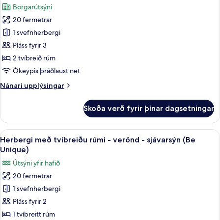
myndir
beds)
Borgarútsýni
-
fyrir
borgarsýn
20 fermetrar
Herbergi
(with
1 svefnherbergi
með
2
Extra
tvíbreiðu
Pláss fyrir 3
beds)
rúmi
2 tvíbreið rúm
-
Ókeypis þráðlaust net
verönd
Nánari
Nánari upplýsingar
-
upplýsingar
borgarsýn
fyrir
Skoða verð fyrir þínar dagsetningar
Herbergi
(with
með
Extra
tvíbreiðu
Skoða
Míníbar, skrifborð, vinnuaðstaða fyrir
bed)
6
rúmi
Herbergi með tvíbreiðu rúmi - verönd - sjávarsýn (Be
allar
-
Unique)
verönd
myndir
Útsýni yfir hafið
-
fyrir
borgarsýn
20 fermetrar
Herbergi
(with
1 svefnherbergi
með
Extra
bed)
tvíbreiðu
Pláss fyrir 2
rúmi
1 tvíbreitt rúm