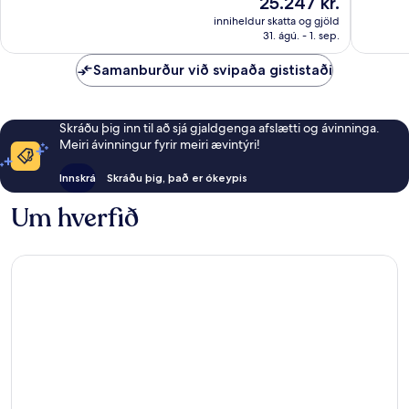
25.247 kr.
471
134
er
umsögn
umsagni
inniheldur skatta og gjöld
25.247 kr.
31. ágú. - 1. sep.
Samanburður við svipaða gististaði
Skráðu þig inn til að sjá gjaldgenga afslætti og ávinninga.
Meiri ávinningur fyrir meiri ævintýri!
Innskrá
Skráðu þig, það er ókeypis
Um hverfið