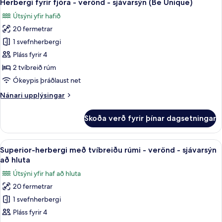
6
-
Herbergi fyrir fjóra - verönd - sjávarsýn (Be Unique)
allar
verönd
Útsýni yfir hafið
-
myndir
sjávarsýn
20 fermetrar
fyrir
(Be
Herbergi
1 svefnherbergi
Unique)
fyrir
Pláss fyrir 4
fjóra
2 tvíbreið rúm
-
Ókeypis þráðlaust net
verönd
Nánari
Nánari upplýsingar
-
upplýsingar
sjávarsýn
fyrir
Skoða verð fyrir þínar dagsetningar
(Be
Herbergi
fyrir
Unique)
fjóra
Skoða
Míníbar, skrifborð, vinnuaðstaða fyrir
6
-
Superior-herbergi með tvíbreiðu rúmi - verönd - sjávarsýn
allar
verönd
að hluta
-
myndir
Útsýni yfir haf að hluta
sjávarsýn
fyrir
(Be
20 fermetrar
Superior-
Unique)
1 svefnherbergi
herbergi
með
Pláss fyrir 4