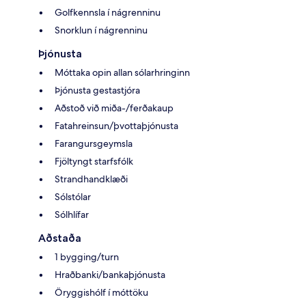
Golfkennsla í nágrenninu
Snorklun í nágrenninu
Þjónusta
Móttaka opin allan sólarhringinn
Þjónusta gestastjóra
Aðstoð við miða-/ferðakaup
Fatahreinsun/þvottaþjónusta
Farangursgeymsla
Fjöltyngt starfsfólk
Strandhandklæði
Sólstólar
Sólhlífar
Aðstaða
1 bygging/turn
Hraðbanki/bankaþjónusta
Öryggishólf í móttöku