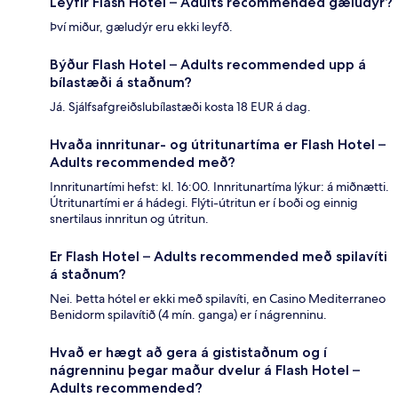
Leyfir Flash Hotel – Adults recommended gæludýr?
Því miður, gæludýr eru ekki leyfð.
Býður Flash Hotel – Adults recommended upp á
bílastæði á staðnum?
Já. Sjálfsafgreiðslubílastæði kosta 18 EUR á dag.
Hvaða innritunar- og útritunartíma er Flash Hotel –
Adults recommended með?
Innritunartími hefst: kl. 16:00. Innritunartíma lýkur: á miðnætti.
Útritunartími er á hádegi. Flýti-útritun er í boði og einnig
snertilaus innritun og útritun.
Er Flash Hotel – Adults recommended með spilavíti
á staðnum?
Nei. Þetta hótel er ekki með spilavíti, en Casino Mediterraneo
Benidorm spilavítið (4 mín. ganga) er í nágrenninu.
Hvað er hægt að gera á gististaðnum og í
nágrenninu þegar maður dvelur á Flash Hotel –
Adults recommended?