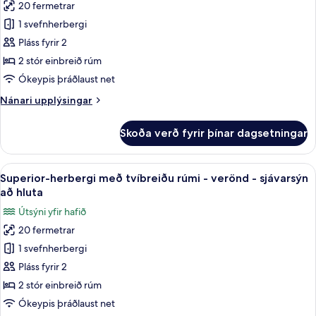
verönd
20 fermetrar
fyrir
-
Herbergi
1 svefnherbergi
borgarsýn
með
Pláss fyrir 2
tvíbreiðu
2 stór einbreið rúm
rúmi
Ókeypis þráðlaust net
-
Nánari
Nánari upplýsingar
verönd
upplýsingar
-
fyrir
Skoða verð fyrir þínar dagsetningar
borgarsýn
Herbergi
með
tvíbreiðu
Skoða
Míníbar, skrifborð, vinnuaðstaða fyrir
6
rúmi
Superior-herbergi með tvíbreiðu rúmi - verönd - sjávarsýn
allar
-
að hluta
verönd
myndir
Útsýni yfir hafið
-
fyrir
borgarsýn
20 fermetrar
Superior-
1 svefnherbergi
herbergi
með
Pláss fyrir 2
tvíbreiðu
2 stór einbreið rúm
rúmi
Ókeypis þráðlaust net