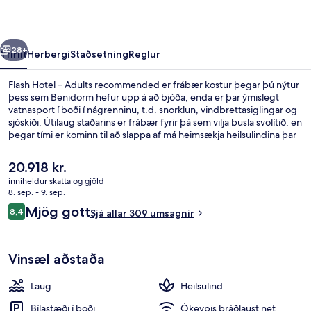
recommended
rra
Næsta
28+
Yfirlit
Herbergi
Staðsetning
Reglur
Flash Hotel – Adults recommended er frábær kostur þegar þú nýtur
þess sem Benidorm hefur upp á að bjóða, enda er þar ýmislegt
vatnasport í boði í nágrenninu, t.d. snorklun, vindbrettasiglingar og
sjóskíði. Útilaug staðarins er frábær fyrir þá sem vilja busla svolítið, en
þegar tími er kominn til að slappa af má heimsækja heilsulindina þar
sem boðið er upp á nudd. Kaffihús er á staðnum, þar sem má fá sér
eitthvað gott í svanginn, auk þess sem bar/setustofa býður drykki
Núverandi
20.918 kr.
við allra hæfi. Bar við sundlaugarbakkann, líkamsræktaraðstaða og
verð
inniheldur skatta og gjöld
gufubað eru meðal annarra hápunkta staðarins. Aðrir gestir hafa
er
8. sep. - 9. sep.
sagt að meðal helstu kosta gististaðarins sé hjálpsamt starfsfólk.
Útilaug, sólhlífar, sólstólar
20.918 kr.
Umsagnir
Mjög gott
8,4
Sjá allar 309 umsagnir
8,4 af 10
Vinsæl aðstaða
Laug
Heilsulind
Bílastæði í boði
Ókeypis þráðlaust net