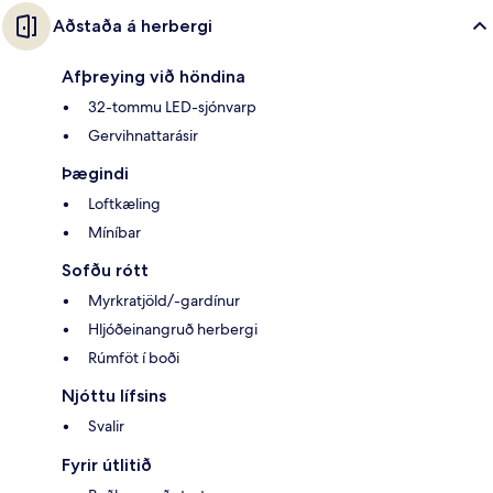
Aðstaða á herbergi
Afþreying við höndina
32-tommu LED-sjónvarp
Gervihnattarásir
Þægindi
Loftkæling
Míníbar
Sofðu rótt
Myrkratjöld/-gardínur
Hljóðeinangruð herbergi
Rúmföt í boði
Njóttu lífsins
Svalir
Fyrir útlitið