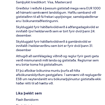
Samþykkt kreditkort: Visa, Mastercard
Greiðslur í reiðufé á þessum gististað mega vera EUR 1000
að hámarki samkvæmt landslögum. Hafðu samband við
gististaðinn til að fá frekari upplýsingar, samskipaleiðirnar
eru í bókunarstaðfestingunni.
Skyldugjald fyrir hátíðarkvöldverð á aðfangadagskvöld er
innifalið í því heildarverði sem er birt fyrir dvöl þann 24.
desember.
Skyldugjald fyrir hátíðarkvöldverð á gamlárskvöld er
innifalið í heildarverðinu sem birt er fyrir dvöl þann 31.
desember
Athugið að samfélagsleg viðmið og reglur fyrir gesti geta
verið mismunandi milli landa og gististaða. Reglurnar sem
eru birtar koma frá gististaðnum.
Ef þú afbókar bókunina muntu þurfa að hlíta
afbókunarskilyrðum gestgjafans. Í samræmi við reglugerðir
ESB um neytendarétt eru bókunarþjónustur gististaða ekki
háðar rétti til að hætta við.
Líka þekkt sem
Flash Benidorm