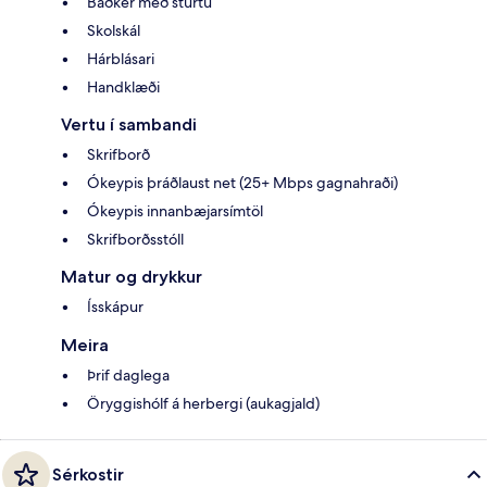
Baðker með sturtu
Skolskál
Hárblásari
Handklæði
Vertu í sambandi
Skrifborð
Ókeypis þráðlaust net (25+ Mbps gagnahraði)
Ókeypis innanbæjarsímtöl
Skrifborðsstóll
Matur og drykkur
Ísskápur
Meira
Þrif daglega
Öryggishólf á herbergi (aukagjald)
Sérkostir