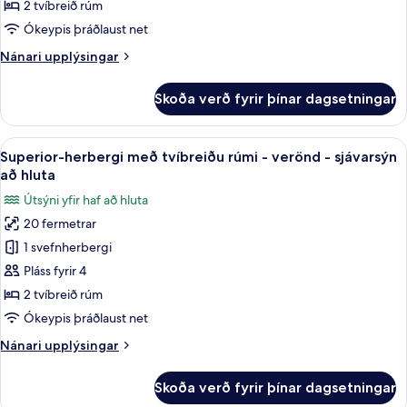
tvíbreiðu
2 tvíbreið rúm
rúmi
Ókeypis þráðlaust net
-
Nánari
Nánari upplýsingar
verönd
upplýsingar
-
fyrir
Skoða verð fyrir þínar dagsetningar
Superior-
sjávarsýn
herbergi
að
með
Skoða
Míníbar, skrifborð, vinnuaðstaða fyrir
hluta
7
tvíbreiðu
Superior-herbergi með tvíbreiðu rúmi - verönd - sjávarsýn
allar
rúmi
að hluta
-
myndir
Útsýni yfir haf að hluta
verönd
fyrir
-
20 fermetrar
Superior-
sjávarsýn
1 svefnherbergi
herbergi
að
hluta
með
Pláss fyrir 4
tvíbreiðu
2 tvíbreið rúm
rúmi
Ókeypis þráðlaust net
-
Nánari
Nánari upplýsingar
verönd
upplýsingar
-
fyrir
Skoða verð fyrir þínar dagsetningar
Superior-
sjávarsýn