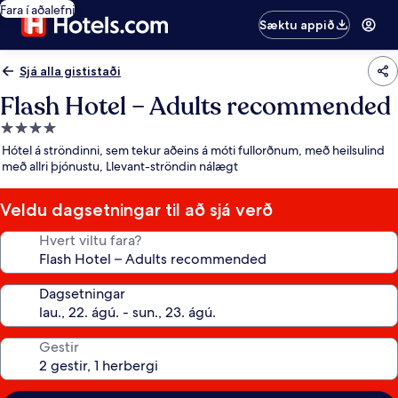
Fara í aðalefni
Sæktu appið
Sjá alla gististaði
Flash Hotel – Adults recommended
4.0
stjörnu
Hótel á ströndinni, sem tekur aðeins á móti fullorðnum, með heilsulind
gististaður
með allri þjónustu, Llevant-ströndin nálægt
Veldu dagsetningar til að sjá verð
Hvert viltu fara?
Dagsetningar
Gestir