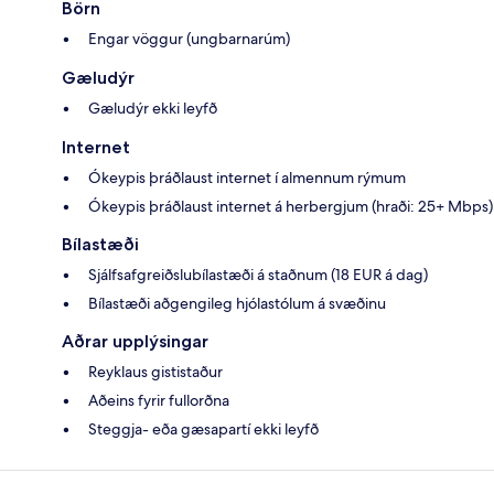
Börn
Engar vöggur (ungbarnarúm)
Gæludýr
Gæludýr ekki leyfð
Internet
Ókeypis þráðlaust internet í almennum rýmum
Ókeypis þráðlaust internet á herbergjum (hraði: 25+ Mbps)
Bílastæði
Sjálfsafgreiðslubílastæði á staðnum (18 EUR á dag)
Bílastæði aðgengileg hjólastólum á svæðinu
Aðrar upplýsingar
Reyklaus gististaður
Aðeins fyrir fullorðna
Steggja- eða gæsapartí ekki leyfð