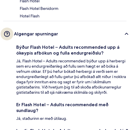
Flash Hotel
Flash Hotel Benidorm
Hotel Flash
Algengar spurningar
Býður Flash Hotel – Adults recommended upp á
ókeypis afbókun og fulla endurgreiðslu?
Já, Flash Hotel – Adults recommended býður upp á herbergi
sem eru endurgreiðanleg að fullu sem hægt er að bóka á
vefnum okkar. Ef þú hefur bókað herbergi á verði sem er
endurgreiðanlegt að fullu getur þú afbókað allt niður í nokkra
daga fyrir innritun eins og sagt er fyrir um í skilmálum
gististaðarins. Við hvetjum þig til að skoða afbókunarreglur
gististaðarins til að sjá nákvæma skilmála og skilyrði.
Er Flash Hotel – Adults recommended með
sundlaug?
Já, staðurinn er með útilaug.