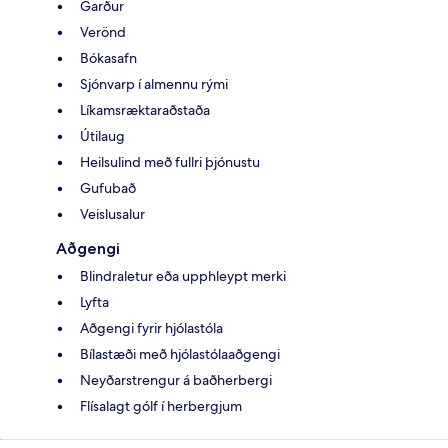
Garður
Verönd
Bókasafn
Sjónvarp í almennu rými
Líkamsræktaraðstaða
Útilaug
Heilsulind með fullri þjónustu
Gufubað
Veislusalur
Aðgengi
Blindraletur eða upphleypt merki
Lyfta
Aðgengi fyrir hjólastóla
Bílastæði með hjólastólaaðgengi
Neyðarstrengur á baðherbergi
Flísalagt gólf í herbergjum