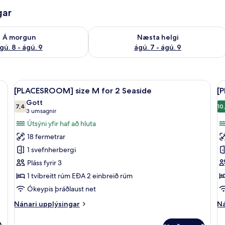
gar
ð á morgun ágú. 8 - ágú. 9
Athuga framboð næstu helgi ágú. 7 - 
Á morgun
Næsta helgi
gú. 8 - ágú. 9
ágú. 7 - ágú. 9
nur, ókeypis þráðlaus nettenging, rúmföt
Skoða
Skrifborð, myrkratjöld/-gardínur, óke
S
6
[PLACESROOM] size M for 2 Seaside
[
allar
al
Gott
myndir
7,4
m
10
7,4 af 10
(3
3 umsagnir
fyrir
fy
umsagnir)
Útsýni yfir haf að hluta
[PLACESROOM]
[
18 fermetrar
size
f
1 svefnherbergi
M
4
Pláss fyrir 3
for
S
1 tvíbreitt rúm EÐA 2 einbreið rúm
2
Seaside
Ókeypis þráðlaust net
Nánari
Ná
Nánari upplýsingar
Ná
upplýsingar
up
fyrir
fy