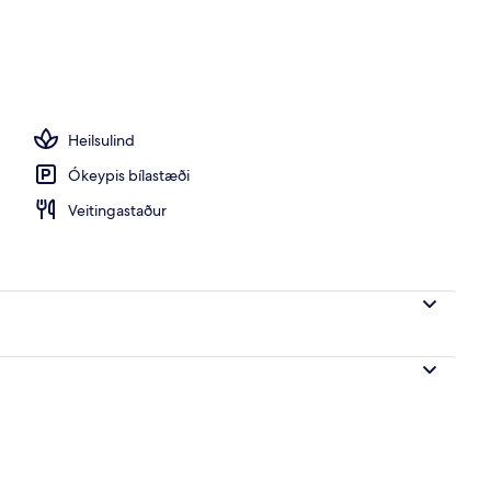
istaðar
Heilsulind
Ókeypis bílastæði
Veitingastaður