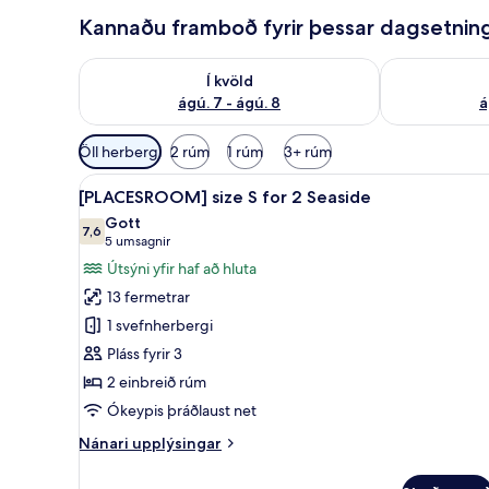
Kannaðu framboð fyrir þessar dagsetnin
Athuga framboð í kvöld ágú. 7 - ágú. 8
Athuga frambo
Í kvöld
ágú. 7 - ágú. 8
á
Síur
Öll herbergi
2 rúm
1 rúm
3+ rúm
í
Skoða
Skrifborð, myrkratjöld/-gardí
boði
5
[PLACESROOM] size S for 2 Seaside
allar
fyrir
Gott
myndir
7,6
herbergi
7,6 af 10
(5
5 umsagnir
fyrir
umsagnir)
Útsýni yfir haf að hluta
[PLACESROOM]
13 fermetrar
size
1 svefnherbergi
S
Pláss fyrir 3
for
2 einbreið rúm
2
Seaside
Ókeypis þráðlaust net
Nánari
Nánari upplýsingar
upplýsingar
fyrir