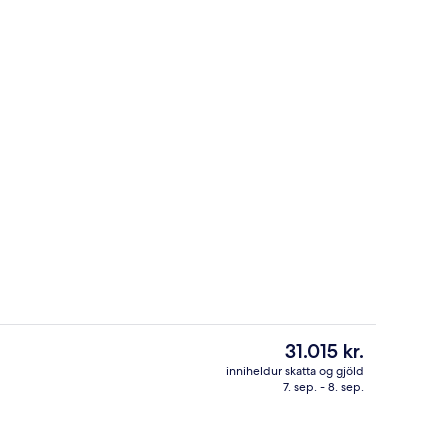
Útilaug, sólhlífar, sólstólar
Núverandi
31.015 kr.
verð
inniheldur skatta og gjöld
er
7. sep. - 8. sep.
stistað
Heilsulind
31.015 kr.