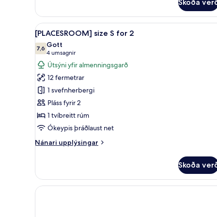
Skoða ver
[PLACESROOM]
size
S
Skoða
Skrifborð, myrkratjöld/-gardí
5
for
[PLACESROOM] size S for 2
allar
2
Gott
Seaside
myndir
7,6
7,6 af 10
(4
4 umsagnir
fyrir
umsagnir)
Útsýni yfir almenningsgarð
[PLACESROOM]
12 fermetrar
size
1 svefnherbergi
S
Pláss fyrir 2
for
1 tvíbreitt rúm
2
Ókeypis þráðlaust net
Nánari
Nánari upplýsingar
upplýsingar
fyrir
Skoða ver
[PLACESROOM]
size
S
for
2