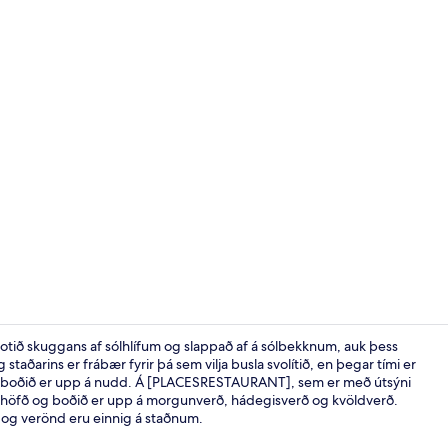
Heilsulind
otið skuggans af sólhlífum og slappað af á sólbekknum, auk þess
staðarins er frábær fyrir þá sem vilja busla svolítið, en þegar tími er
sem boðið er upp á nudd. Á [PLACESRESTAURANT], sem er með útsýni
Útsýni frá gi
gum höfð og boðið er upp á morgunverð, hádegisverð og kvöldverð.
i og verönd eru einnig á staðnum.