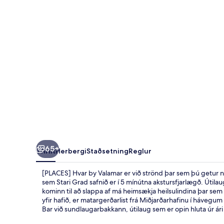
65+
Yfirlit
Herbergi
Staðsetning
Reglur
[PLACES] Hvar by Valamar er við strönd þar sem þú getur n
sem Stari Grad safnið er í 5 mínútna akstursfjarlægð. Útilaug 
kominn til að slappa af má heimsækja heilsulindina þar 
yfir hafið, er matargerðarlist frá Miðjarðarhafinu í háve
Bar við sundlaugarbakkann, útilaug sem er opin hluta úr ár