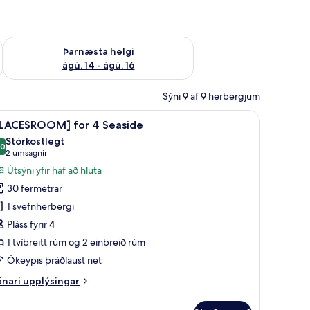
ágú. 9
Athuga framboð þarnæstu helgi ágú. 14 - ágú. 16
Þarnæsta helgi
ágú. 14 - ágú. 16
Sýni 9 af 9 herbergjum
ypis þráðlaus nettenging, rúmföt
koða
[PLACESROOM] for 4 Seaside | Útsýni úr her
5
PLACESROOM] for 4 Seaside
lar
Stórkostlegt
yndir
,0
10,0 af 10
(2
2 umsagnir
rir
umsagnir)
Útsýni yfir haf að hluta
PLACESROOM]
30 fermetrar
or
1 svefnherbergi
Pláss fyrir 4
easide
1 tvíbreitt rúm og 2 einbreið rúm
Ókeypis þráðlaust net
nari
nari upplýsingar
plýsingar
rir