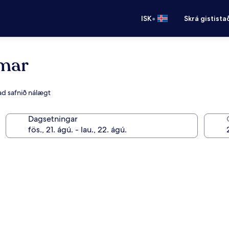
•
ISK
Skrá gistista
amar
rad safnið nálægt
Dagsetningar