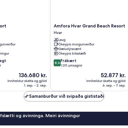
Amfora
ort
Amfora Hvar Grand Beach Resort
Hvar
Hvar
Grand
Laug
Beach
gunverður
Ókeypis morgunverður
Resort
Gæludýravænt
Hvar
tningur
Ókeypis bílastæði
8.6
egt
Frábært
8,6
af
r
1.011 umsagnir
10,
Verðið
Verðið
136.680 kr.
52.877 kr.
Frábært,
er
er
1.011
inniheldur skatta og gjöld
inniheldur skatta og gjöld
136.680 kr.
52.877 kr.
1. sep. - 2. sep.
6. sep. - 7. sep.
umsagnir
Samanburður við svipaða gististaði
afslætti og ávinninga. Meiri ávinningur