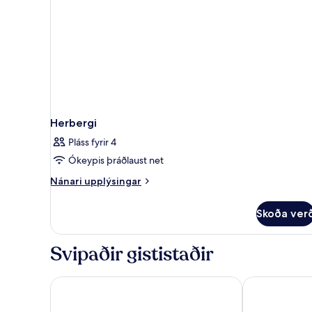
Herbergi
Pláss fyrir 4
Ókeypis þráðlaust net
Nánari
Nánari upplýsingar
upplýsingar
fyrir
Skoða ver
Herbergi
Svipaðir gististaðir
Valamar Amicor Resort
Maslina Resor