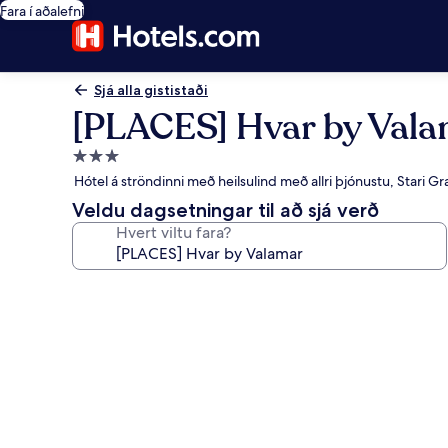
Fara í aðalefni
Sjá alla gististaði
[PLACES] Hvar by Val
3.0
stjörnu
Hótel á ströndinni með heilsulind með allri þjónustu, Stari G
gististaður
Veldu dagsetningar til að sjá verð
Hvert viltu fara?
Myndasafn
fyrir
[PLACES]
Hvar
by
Valamar