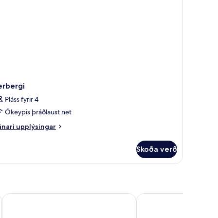
erbergi
Pláss fyrir 4
Ókeypis þráðlaust net
nari
nari upplýsingar
plýsingar
rir
Skoða verð
rbergi
Bluesun Hotel Elaphusa
Pharos Hvar Bayhill Hot