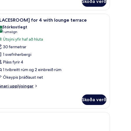
Skoða verð
PLACESROOM]
r
 Skrifborð, myrkratjöld/-gardínur, ókeypis þráðlaus nettenging, rúmföt
koða
Skrifborð, myrkratjöld/-gardínur, ókeypis þr
11
aside
PLACESROOM] for 4 with lounge terrace
lar
Stórkostlegt
yndir
,0
10,0 af 10
(1
1 umsögn
rir
umsögn)
Útsýni yfir haf að hluta
PLACESROOM]
30 fermetrar
or
1 svefnherbergi
Pláss fyrir 4
ith
1 tvíbreitt rúm og 2 einbreið rúm
ounge
errace
Ókeypis þráðlaust net
nari
nari upplýsingar
plýsingar
rir
Skoða verð
PLACESROOM]
r
ypis þráðlaus nettenging, rúmföt
th
unge
rrace