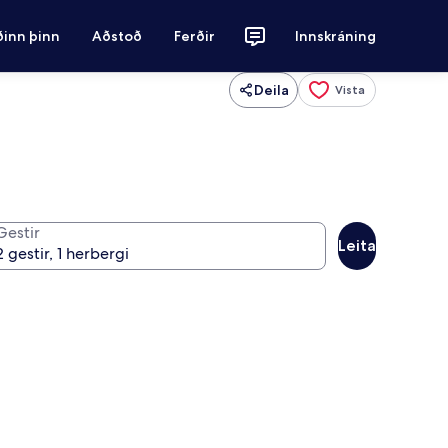
ðinn þinn
Aðstoð
Ferðir
Innskráning
Deila
Vista
Gestir
Leita