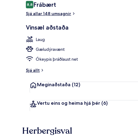
Umsagnir
Frábært
8,8
8,8 af 10
Sjá allar 148 umsagnir
Framhlið gist
Vinsæl aðstaða
Laug
Gæludýravænt
Ókeypis þráðlaust net
Sjá allt
Meginaðstaða
(12)
Vertu eins og heima hjá þér
(6)
Herbergisval