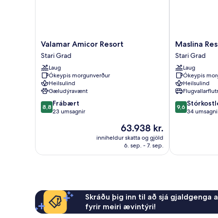
Valamar
Maslina
Valamar Amicor Resort
Maslina Res
Amicor
Resort
Stari Grad
Stari Grad
Resort
Stari
Laug
Laug
Stari
Grad
Ókeypis morgunverður
Ókeypis mor
Grad
Heilsulind
Heilsulind
Gæludýravænt
Flugvallarflu
8.8
9.6
Frábært
Stórkostl
8,8
9,6
af
af
23 umsagnir
34 umsagni
10,
10,
Verðið
63.938 kr.
Frábært,
Stórkostlegt,
er
23
34
inniheldur skatta og gjöld
63.938 kr.
6. sep. - 7. sep.
umsagnir
umsagnir
Skráðu þig inn til að sjá gjaldgenga 
fyrir meiri ævintýri!