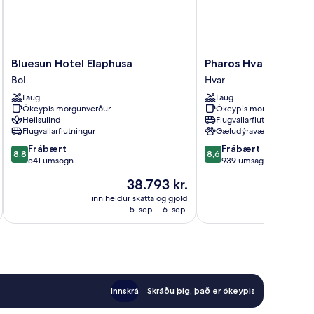
Bluesun
Pharos
Bluesun Hotel Elaphusa
Pharos Hvar Bayhill 
Hotel
Hvar
Bol
Hvar
Elaphusa
Bayhill
Laug
Laug
Bol
Hotel
Ókeypis morgunverður
Ókeypis morgunverður
Hvar
Heilsulind
Flugvallarflutningur
Flugvallarflutningur
Gæludýravænt
8.8
8.6
Frábært
Frábært
8,8
8,6
af
af
541 umsögn
939 umsagnir
10,
10,
Verðið
38.793 kr.
Frábært,
Frábært,
er
541
939
inniheldur skatta og gjöld
innihel
38.793 kr.
5. sep. - 6. sep.
umsögn
umsagnir
Innskrá
Skráðu þig, það er ókeypis