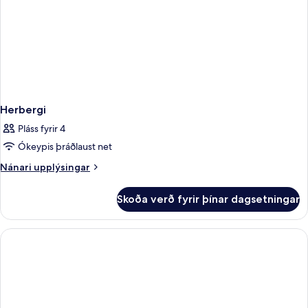
Herbergi
Pláss fyrir 4
Ókeypis þráðlaust net
Nánari
Nánari upplýsingar
upplýsingar
fyrir
Skoða verð fyrir þínar dagsetningar
Herbergi