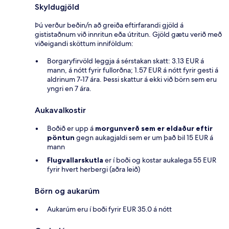
Skyldugjöld
Þú verður beðin/n að greiða eftirfarandi gjöld á
gististaðnum við innritun eða útritun. Gjöld gætu verið með
viðeigandi sköttum inniföldum:
Borgaryfirvöld leggja á sérstakan skatt: 3.13 EUR á
mann, á nótt fyrir fullorðna; 1.57 EUR á nótt fyrir gesti á
aldrinum 7-17 ára. Þessi skattur á ekki við börn sem eru
yngri en 7 ára.
Aukavalkostir
Boðið er upp á
morgunverð sem er eldaður eftir
pöntun
gegn aukagjaldi sem er um það bil 15 EUR á
mann
Flugvallarskutla
er í boði og kostar aukalega 55 EUR
fyrir hvert herbergi (aðra leið)
Börn og aukarúm
Aukarúm eru í boði fyrir EUR 35.0 á nótt