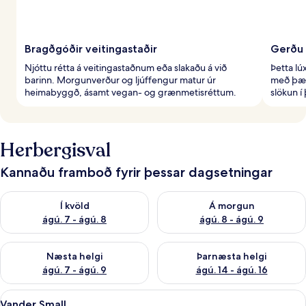
Bragðgóðir veitingastaðir
Gerðu 
Njóttu rétta á veitingastaðnum eða slakaðu á við
Þetta lú
barinn. Morgunverður og ljúffengur matur úr
með þægi
heimabyggð, ásamt vegan- og grænmetisréttum.
slökun í
Herbergisval
Kannaðu framboð fyrir þessar dagsetningar
Athuga framboð í kvöld ágú. 7 - ágú. 8
Athuga framboð á morgun ágú.
Í kvöld
Á morgun
ágú. 7 - ágú. 8
ágú. 8 - ágú. 9
Athuga framboð næstu helgi ágú. 7 - ágú. 9
Athuga framboð þarnæstu helgi
Næsta helgi
Þarnæsta helgi
ágú. 7 - ágú. 9
ágú. 14 - ágú. 16
Skoða
Vander Small | Ofnæmisprófaður sængu
6
Vander Small