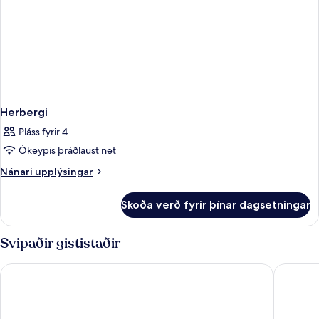
Herbergi
Pláss fyrir 4
Ókeypis þráðlaust net
Nánari
Nánari upplýsingar
upplýsingar
fyrir
Skoða verð fyrir þínar dagsetningar
Herbergi
Svipaðir gististaðir
The Hotel Ljubljana
Hotel He