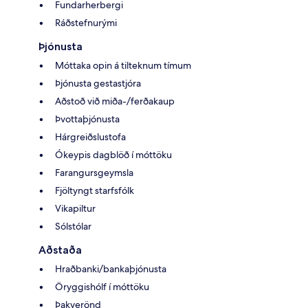
Fundarherbergi
Ráðstefnurými
Þjónusta
Móttaka opin á tilteknum tímum
Þjónusta gestastjóra
Aðstoð við miða-/ferðakaup
Þvottaþjónusta
Hárgreiðslustofa
Ókeypis dagblöð í móttöku
Farangursgeymsla
Fjöltyngt starfsfólk
Vikapiltur
Sólstólar
Aðstaða
Hraðbanki/bankaþjónusta
Öryggishólf í móttöku
Þakverönd