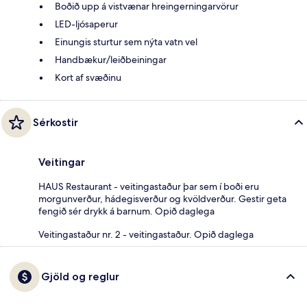
Boðið upp á vistvænar hreingerningarvörur
LED-ljósaperur
Einungis sturtur sem nýta vatn vel
Handbækur/leiðbeiningar
Kort af svæðinu
Sérkostir
Veitingar
HAUS Restaurant - veitingastaður þar sem í boði eru
morgunverður, hádegisverður og kvöldverður. Gestir geta
fengið sér drykk á barnum. Opið daglega
Veitingastaður nr. 2 - veitingastaður. Opið daglega
Gjöld og reglur