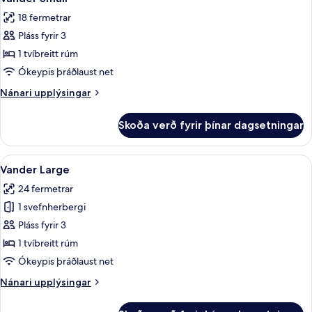
allar
18 fermetrar
myndir
Pláss fyrir 3
fyrir
Vander
1 tvíbreitt rúm
Small
Ókeypis þráðlaust net
Nánari
Nánari upplýsingar
upplýsingar
fyrir
Skoða verð fyrir þínar dagsetningar
Vander
Small
Skoða
Vander Large | Ofnæmisprófaður sængu
10
Vander Large
allar
24 fermetrar
myndir
1 svefnherbergi
fyrir
Vander
Pláss fyrir 3
Large
1 tvíbreitt rúm
Ókeypis þráðlaust net
Nánari
Nánari upplýsingar
upplýsingar
fyrir