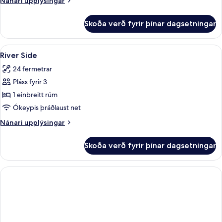
Nánari upplýsingar
upplýsingar
fyrir
Skoða verð fyrir þínar dagsetningar
River
Front
Skoða
River Side | Ofnæmisprófaður sængurfa
7
River Side
allar
24 fermetrar
myndir
Pláss fyrir 3
fyrir
River
1 einbreitt rúm
Side
Ókeypis þráðlaust net
Nánari
Nánari upplýsingar
upplýsingar
fyrir
Skoða verð fyrir þínar dagsetningar
River
Side