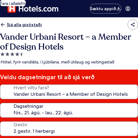
Fara í aðalefni
Sæktu appið
Sjá alla gististaði
Vander Urbani Resort – a Member
of Design Hotels
4.5
stjörnu
Hótel, fyrir vandláta, í Ljúblíana, með útilaug og veitingastað
gististaður
Veldu dagsetningar til að sjá verð
Hvert viltu fara?
Dagsetningar
Gestir