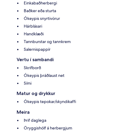
Einkabaðherbergi
Baðker eða sturta
Ókeypis snyrtivörur
Hárblásari
Handklæði
Tannburstar og tannkrem
Salernispappír
Vertu í sambandi
Skrifborð
Ókeypis þráðlaust net
Sími
Matur og drykkur
Ókeypis tepokar/skyndikaffi
Meira
Þrif daglega
Öryggishólf á herbergjum