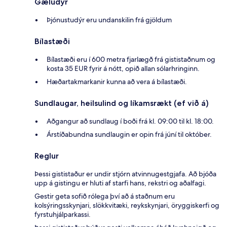
Gæludýr
Þjónustudýr eru undanskilin frá gjöldum
Bílastæði
Bílastæði eru í 600 metra fjarlægð frá gististaðnum og
kosta 35 EUR fyrir á nótt, opið allan sólarhringinn.
Hæðartakmarkanir kunna að vera á bílastæði.
Sundlaugar, heilsulind og líkamsrækt (ef við á)
Aðgangur að sundlaug í boði frá kl. 09:00 til kl. 18:00.
Árstíðabundna sundlaugin er opin frá júní til október.
Reglur
Þessi gististaður er undir stjórn atvinnugestgjafa. Að bjóða
upp á gistingu er hluti af starfi hans, rekstri og aðalfagi.
Gestir geta sofið rólega því að á staðnum eru
kolsýringsskynjari, slökkvitæki, reykskynjari, öryggiskerfi og
fyrstuhjálparkassi.