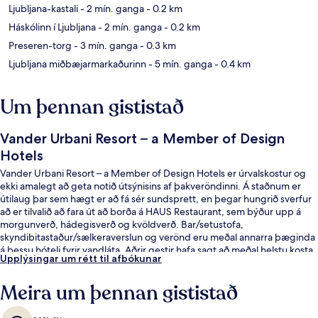
Ljubljana-kastali
- 2 mín. ganga
- 0.2 km
Háskólinn í Ljubljana
- 2 mín. ganga
- 0.2 km
Preseren-torg
- 3 mín. ganga
- 0.3 km
Ljubljana miðbæjarmarkaðurinn
- 5 mín. ganga
- 0.4 km
Um þennan gististað
Vander Urbani Resort – a Member of Design
Hotels
Vander Urbani Resort – a Member of Design Hotels er úrvalskostur og
ekki amalegt að geta notið útsýnisins af þakveröndinni. Á staðnum er
útilaug þar sem hægt er að fá sér sundsprett, en þegar hungrið sverfur
að er tilvalið að fara út að borða á HAUS Restaurant, sem býður upp á
morgunverð, hádegisverð og kvöldverð. Bar/setustofa,
skyndibitastaður/sælkeraverslun og verönd eru meðal annarra þæginda
á þessu hóteli fyrir vandláta. Aðrir gestir hafa sagt að meðal helstu kosta
Upplýsingar um rétt til afbókunar
gististaðarins sé hjálpsamt starfsfólk.
Meira um þennan gististað