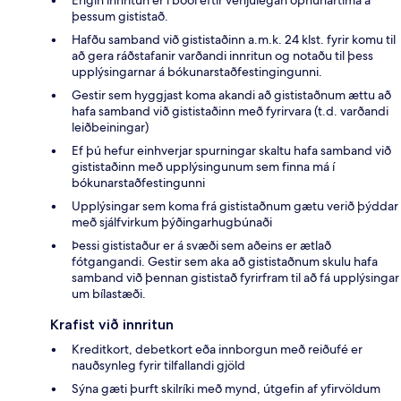
þessum gististað.
Hafðu samband við gististaðinn a.m.k. 24 klst. fyrir komu til
að gera ráðstafanir varðandi innritun og notaðu til þess
upplýsingarnar á bókunarstaðfestingingunni.
Gestir sem hyggjast koma akandi að gististaðnum ættu að
hafa samband við gististaðinn með fyrirvara (t.d. varðandi
leiðbeiningar)
Ef þú hefur einhverjar spurningar skaltu hafa samband við
gististaðinn með upplýsingunum sem finna má í
bókunarstaðfestingunni
Upplýsingar sem koma frá gististaðnum gætu verið þýddar
með sjálfvirkum þýðingarhugbúnaði
Þessi gististaður er á svæði sem aðeins er ætlað
fótgangandi. Gestir sem aka að gististaðnum skulu hafa
samband við þennan gististað fyrirfram til að fá upplýsingar
um bílastæði.
Krafist við innritun
Kreditkort, debetkort eða innborgun með reiðufé er
nauðsynleg fyrir tilfallandi gjöld
Sýna gæti þurft skilríki með mynd, útgefin af yfirvöldum