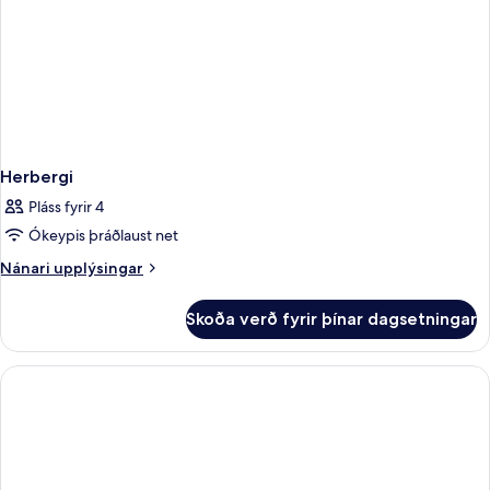
Herbergi
Pláss fyrir 4
Ókeypis þráðlaust net
Nánari
Nánari upplýsingar
upplýsingar
fyrir
Skoða verð fyrir þínar dagsetningar
Herbergi