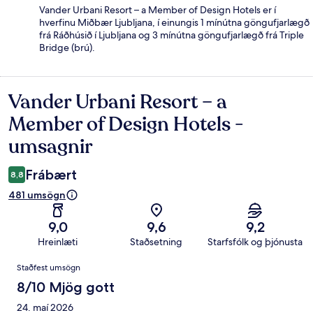
Vander Urbani Resort – a Member of Design Hotels er í
hverfinu Miðbær Ljubljana, í einungis 1 mínútna göngufjarlægð
frá Ráðhúsið í Ljubljana og 3 mínútna göngufjarlægð frá Triple
Bridge (brú).
Vander Urbani Resort – a
Umsagnir
Member of Design Hotels -
umsagnir
Frábært
8,8
481 umsögn
9,0
9,6
9,2
Hreinlæti
Staðsetning
Starfsfólk og þjónusta
Umsagnir
Staðfest umsögn
8/10 Mjög gott
24. maí 2026