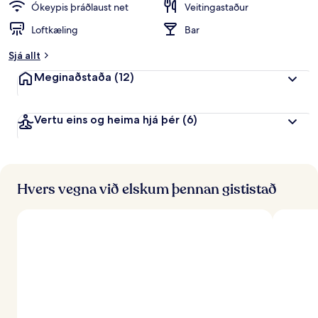
Ókeypis þráðlaust net
Veitingastaður
Loftkæling
Bar
Sjá allt
Meginaðstaða
(12)
Vertu eins og heima hjá þér
(6)
Hvers vegna við elskum þennan gististað