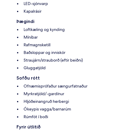
LED-sjónvarp
Kapalrásir
Þægindi
Loftkæling og kynding
Míníbar
Rafmagnsketill
Baðsloppar og inniskór
Straujárn/strauborð (eftir beiðni)
Gluggatjöld
Sofðu rótt
Ofnæmisprófaður sængurfatnaður
Myrkratjöld/-gardínur
Hljóðeinangruð herbergi
Ókeypis vagga/barnarúm
Rúmföt í boði
Fyrir útlitið