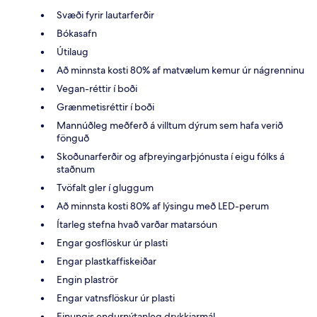
Svæði fyrir lautarferðir
Bókasafn
Útilaug
Að minnsta kosti 80% af matvælum kemur úr nágrenninu
Vegan-réttir í boði
Grænmetisréttir í boði
Mannúðleg meðferð á villtum dýrum sem hafa verið
fönguð
Skoðunarferðir og afþreyingarþjónusta í eigu fólks á
staðnum
Tvöfalt gler í gluggum
Að minnsta kosti 80% af lýsingu með LED-perum
Ítarleg stefna hvað varðar matarsóun
Engar gosflöskur úr plasti
Engar plastkaffiskeiðar
Engin plaströr
Engar vatnsflöskur úr plasti
Einungis endurnýtanleg drykkjarmál