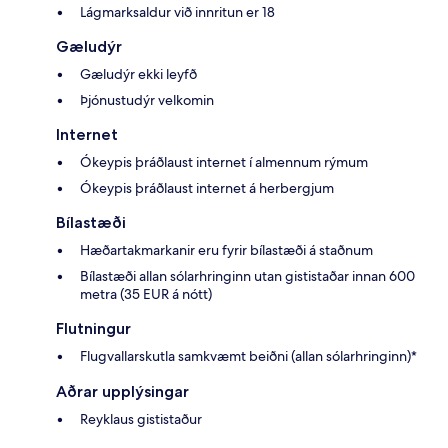
Lágmarksaldur við innritun er 18
Gæludýr
Gæludýr ekki leyfð
Þjónustudýr velkomin
Internet
Ókeypis þráðlaust internet í almennum rýmum
Ókeypis þráðlaust internet á herbergjum
Bílastæði
Hæðartakmarkanir eru fyrir bílastæði á staðnum
Bílastæði allan sólarhringinn utan gististaðar innan 600
metra (35 EUR á nótt)
Flutningur
Flugvallarskutla samkvæmt beiðni (allan sólarhringinn)*
Aðrar upplýsingar
Reyklaus gististaður