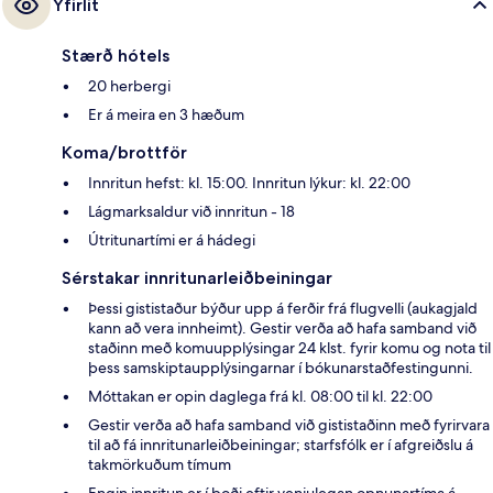
Yfirlit
Stærð hótels
20 herbergi
Er á meira en 3 hæðum
Koma/brottför
Innritun hefst: kl. 15:00. Innritun lýkur: kl. 22:00
Lágmarksaldur við innritun - 18
Útritunartími er á hádegi
Sérstakar innritunarleiðbeiningar
Þessi gististaður býður upp á ferðir frá flugvelli (aukagjald
kann að vera innheimt). Gestir verða að hafa samband við
staðinn með komuupplýsingar 24 klst. fyrir komu og nota til
þess samskiptaupplýsingarnar í bókunarstaðfestingunni.
Móttakan er opin daglega frá kl. 08:00 til kl. 22:00
Gestir verða að hafa samband við gististaðinn með fyrirvara
til að fá innritunarleiðbeiningar; starfsfólk er í afgreiðslu á
takmörkuðum tímum
Engin innritun er í boði eftir venjulegan opnunartíma á