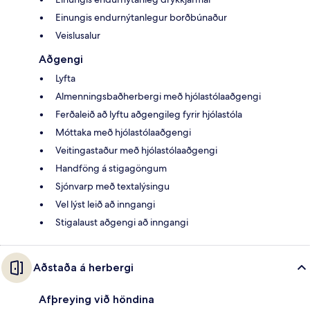
Einungis endurnýtanlegur borðbúnaður
Veislusalur
Aðgengi
Lyfta
Almenningsbaðherbergi með hjólastólaaðgengi
Ferðaleið að lyftu aðgengileg fyrir hjólastóla
Móttaka með hjólastólaaðgengi
Veitingastaður með hjólastólaaðgengi
Handföng á stigagöngum
Sjónvarp með textalýsingu
Vel lýst leið að inngangi
Stigalaust aðgengi að inngangi
Aðstaða á herbergi
Afþreying við höndina