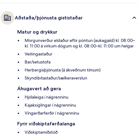
Aðstaða/þjónusta gististaðar
Matur og drykkur
Morgunverður eldaður eftir pöntun (aukagjald) kl. 08:00–
kl. 11:00 á virkum dögum og kl. 08:00–kl. 11:00 um helgar
Veitingastaður
Bar/setustofa
Herbergisþjónusta (á ákveðnum tímum)
Skyndibitastaður/sælkeraverslun
Áhugavert að gera
Hjólaleiga í nágrenninu
Kajaksiglingar í nágrenninu
Víngerðarferðir í nágrenninu
Fyrir viðskiptaferðalanga
Viðskiptamiðstöð