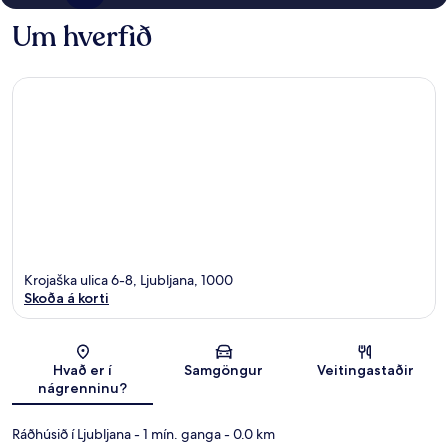
Um hverfið
Krojaška ulica 6-8, Ljubljana, 1000
Skoða á korti
Kort
Hvað er í
Samgöngur
Veitingastaðir
nágrenninu?
Ráðhúsið í Ljubljana
- 1 mín. ganga
- 0.0 km