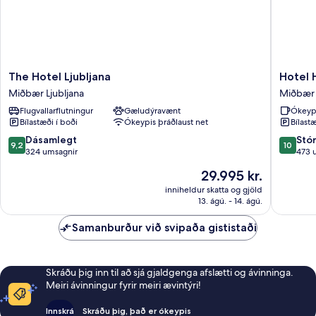
The
Hotel
The Hotel Ljubljana
Hotel 
Hotel
Heritag
Miðbær Ljubljana
Miðbær 
Ljubljana
Miðbær
Flugvallarflutningur
Gæludýravænt
Ókeyp
Miðbær
Ljubljan
Bílastæði í boði
Ókeypis þráðlaust net
Bílastæ
Ljubljana
9.2
10.0
Dásamlegt
Stó
9,2
10
af
af
324 umsagnir
473 
10,
10,
Verðið
29.995 kr.
Dásamlegt,
Stórkost
er
324
473
inniheldur skatta og gjöld
29.995 kr.
13. ágú. - 14. ágú.
umsagnir
umsagni
Samanburður við svipaða gististaði
Skráðu þig inn til að sjá gjaldgenga afslætti og ávinninga.
Meiri ávinningur fyrir meiri ævintýri!
Innskrá
Skráðu þig, það er ókeypis