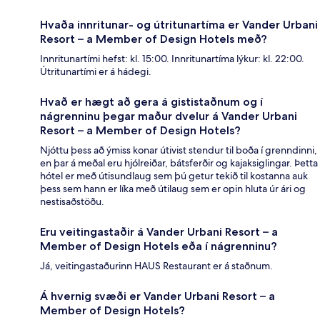
Hvaða innritunar- og útritunartíma er Vander Urbani
Resort – a Member of Design Hotels með?
Innritunartími hefst: kl. 15:00. Innritunartíma lýkur: kl. 22:00.
Útritunartími er á hádegi.
Hvað er hægt að gera á gististaðnum og í
nágrenninu þegar maður dvelur á Vander Urbani
Resort – a Member of Design Hotels?
Njóttu þess að ýmiss konar útivist stendur til boða í grenndinni,
en þar á meðal eru hjólreiðar, bátsferðir og kajaksiglingar. Þetta
hótel er með útisundlaug sem þú getur tekið til kostanna auk
þess sem hann er líka með útilaug sem er opin hluta úr ári og
nestisaðstöðu.
Eru veitingastaðir á Vander Urbani Resort – a
Member of Design Hotels eða í nágrenninu?
Já, veitingastaðurinn HAUS Restaurant er á staðnum.
Á hvernig svæði er Vander Urbani Resort – a
Member of Design Hotels?