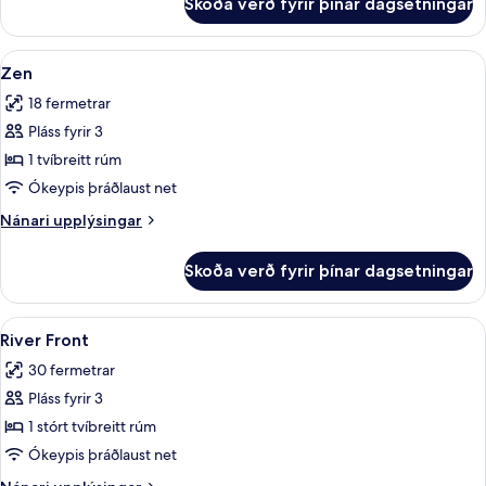
Skoða verð fyrir þínar dagsetningar
Vander
Large
Skoða
Zen | Ofnæmisprófaður sængurfatnaður
6
Zen
allar
18 fermetrar
myndir
Pláss fyrir 3
fyrir
Zen
1 tvíbreitt rúm
Ókeypis þráðlaust net
Nánari
Nánari upplýsingar
upplýsingar
fyrir
Skoða verð fyrir þínar dagsetningar
Zen
Skoða
River Front | Ofnæmisprófaður sængurf
11
River Front
allar
30 fermetrar
myndir
Pláss fyrir 3
fyrir
River
1 stórt tvíbreitt rúm
Front
Ókeypis þráðlaust net
Nánari