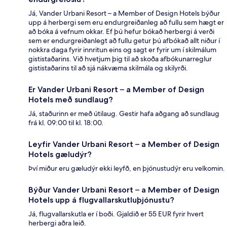
Já, Vander Urbani Resort – a Member of Design Hotels býður
upp á herbergi sem eru endurgreiðanleg að fullu sem hægt er
að bóka á vefnum okkar. Ef þú hefur bókað herbergi á verði
sem er endurgreiðanlegt að fullu getur þú afbókað allt niður í
nokkra daga fyrir innritun eins og sagt er fyrir um í skilmálum
gististaðarins. Við hvetjum þig til að skoða afbókunarreglur
gististaðarins til að sjá nákvæma skilmála og skilyrði.
Er Vander Urbani Resort – a Member of Design
Hotels með sundlaug?
Já, staðurinn er með útilaug. Gestir hafa aðgang að sundlaug
frá kl. 09:00 til kl. 18:00.
Leyfir Vander Urbani Resort – a Member of Design
Hotels gæludýr?
Því miður eru gæludýr ekki leyfð, en þjónustudýr eru velkomin.
Býður Vander Urbani Resort – a Member of Design
Hotels upp á flugvallarskutluþjónustu?
Já, flugvallarskutla er í boði. Gjaldið er 55 EUR fyrir hvert
herbergi aðra leið.