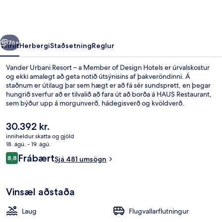
–
a
Member
rra
Næsta
of
76+
Yfirlit
Herbergi
Staðsetning
Reglur
Design
Vander Urbani Resort – a Member of Design Hotels er úrvalskostur
Hotels
og ekki amalegt að geta notið útsýnisins af þakveröndinni. Á
staðnum er útilaug þar sem hægt er að fá sér sundsprett, en þegar
hungrið sverfur að er tilvalið að fara út að borða á HAUS Restaurant,
sem býður upp á morgunverð, hádegisverð og kvöldverð.
Bar/setustofa, skyndibitastaður/sælkeraverslun og verönd eru
meðal annarra þæginda á þessu hóteli fyrir vandláta. Aðrir gestir
Núverandi
30.392 kr.
hafa sagt að meðal helstu kosta gististaðarins sé hjálpsamt starfsfólk.
verð
inniheldur skatta og gjöld
er
18. ágú. - 19. ágú.
Verönd/útipallur
30.392 kr.
Umsagnir
Frábært
8,8
Sjá 481 umsögn
8,8 af 10
Vinsæl aðstaða
Laug
Flugvallarflutningur