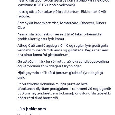
Þessi gististaður býður gesti velkomna óháð kynhneigð og
kynvitund (LGBTQ+ boðin velkomin).
Þessi gististaður tekur við kreditkortum. Ekki er tekið við
reiðufé.
Samþykkt kreditkort: Visa, Mastercard, Discover, Diners
Club
Þessi gististaður áskilur sér rétt til að taka forheimild af
greiðslukorti gests fyrir komu.
Athugið að samfélagsleg viðmið og reglur fyrir gesti geta
verið mismunandi milli landa og gististaða. Reglurnar sem
eru birtar koma frá gististaðnum.
Gististaðurinn áskilur sér rétt til að loka sundlaugasvæðinu
og veröndinni án skriflegrar tilkynningar.
Hjólageymsla er í boði á þessum gististað fyrir daglegt
gjald.
Ef þú afbókar bókunina muntu þurfa að hlíta
afbókunarskilyrðum gestgjafans. Í samræmi við reglugerðir
ESB um neytendarétt eru bókunarþjónustur gististaða ekki
háðar rétti til að hætta við.
Líka þekkt sem