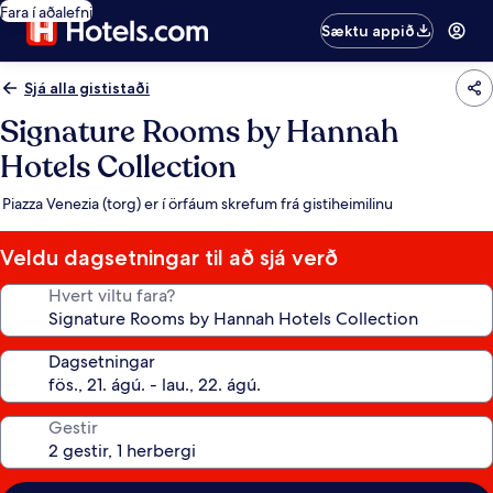
Fara í aðalefni
Sæktu appið
Sjá alla gististaði
Signature Rooms by Hannah
Hotels Collection
Piazza Venezia (torg) er í örfáum skrefum frá gistiheimilinu
Veldu dagsetningar til að sjá verð
Hvert viltu fara?
Dagsetningar
Gestir