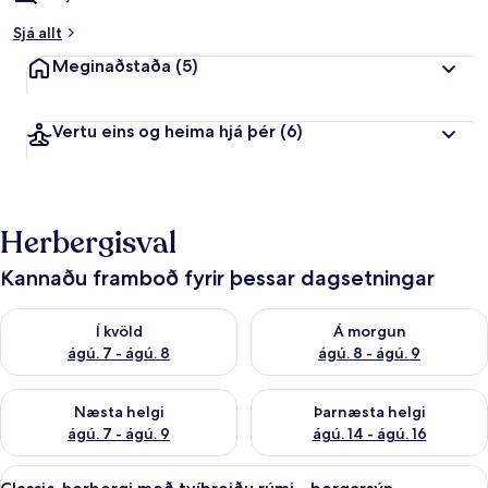
Sjá allt
Meginaðstaða
(5)
Vertu eins og heima hjá þér
(6)
Herbergisval
Kannaðu framboð fyrir þessar dagsetningar
Athuga framboð í kvöld ágú. 7 - ágú. 8
Athuga framboð á morgun ágú.
Í kvöld
Á morgun
ágú. 7 - ágú. 8
ágú. 8 - ágú. 9
Athuga framboð næstu helgi ágú. 7 - ágú. 9
Athuga framboð þarnæstu helgi
Næsta helgi
Þarnæsta helgi
ágú. 7 - ágú. 9
ágú. 14 - ágú. 16
Skoða
Classic-herbergi með tvíbreiðu rúmi - 
4