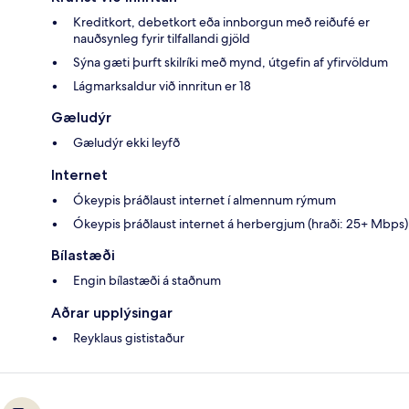
Kreditkort, debetkort eða innborgun með reiðufé er
nauðsynleg fyrir tilfallandi gjöld
Sýna gæti þurft skilríki með mynd, útgefin af yfirvöldum
Lágmarksaldur við innritun er 18
Gæludýr
Gæludýr ekki leyfð
Internet
Ókeypis þráðlaust internet í almennum rýmum
Ókeypis þráðlaust internet á herbergjum (hraði: 25+ Mbps)
Bílastæði
Engin bílastæði á staðnum
Aðrar upplýsingar
Reyklaus gististaður