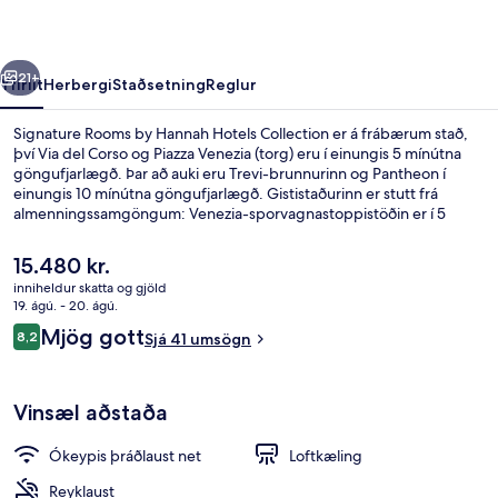
Hotels
Collection
rra
Næsta
21+
Yfirlit
Herbergi
Staðsetning
Reglur
Signature Rooms by Hannah Hotels Collection er á frábærum stað,
því Via del Corso og Piazza Venezia (torg) eru í einungis 5 mínútna
göngufjarlægð. Þar að auki eru Trevi-brunnurinn og Pantheon í
einungis 10 mínútna göngufjarlægð. Gististaðurinn er stutt frá
almenningssamgöngum: Venezia-sporvagnastoppistöðin er í 5
mínútna göngufjarlægð og Arenula-Cairoli-sporvagnastöðin í 9
mínútna.
Núverandi
15.480 kr.
verð
inniheldur skatta og gjöld
er
19. ágú. - 20. ágú.
Junior-herbergi með tvíbreiðu rúmi - 
15.480 kr.
Umsagnir
Mjög gott
8,2
Sjá 41 umsögn
8,2 af 10
Vinsæl aðstaða
Ókeypis þráðlaust net
Loftkæling
Reyklaust