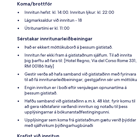
Koma/brottför
Innritun hefst: kl. 14:00. Innritun lýkur: kl. 22:00
Lágmarksaldur við innritun - 18
Útritunartími er kl. 11:00
Sérstakar innritunarleiðbeiningar
Það er ekkert móttökuborð á þessum gististað.
Innritun fer ekki fram á gististaðnum sjálfum. Til að innrita
þig þarftu að fara til: [Hotel Regno, Via del Corso Rome 331,
RM 00186 Italy]
Gestir verða að hafa samband við gististaðinn með fyrirvara
til að fá innritunarleiðbeiningar; gestgjafinn sér um móttöku
Engin innritun er í boði eftir venjulegan opnunartíma á
þessum gististað.
Hafðu samband við gististaðinn a.m.k. 48 klst. fyrir komu til
að gera ráðstafanir varðandi innritun og notaðu til þess
upplýsingarnar á bókunarstaðfestingingunni.
Upplýsingar sem koma frá gististaðnum gætu verið þýddar
með sjálfvirkum þýðingarhugbúnaði
Krafist við innritun