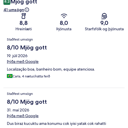
Mjög gott
8,2
41 umsögn
8,8
8,0
9,0
Hreinlæti
Þjónusta
Starfsfólk og þjónusta
Umsagnir
Staðfest umsögn
8/10 Mjög gott
19. júlí 2026
Þýða með Google
Localização boa, banheiro bom, equipe atenciosa.
Carla, 4 nætur/nátta ferð
Staðfest umsögn
8/10 Mjög gott
31. maí 2026
Þýða með Google
Dus biraz kucuktu ama konumu cok iyisi yatak cok rahatti