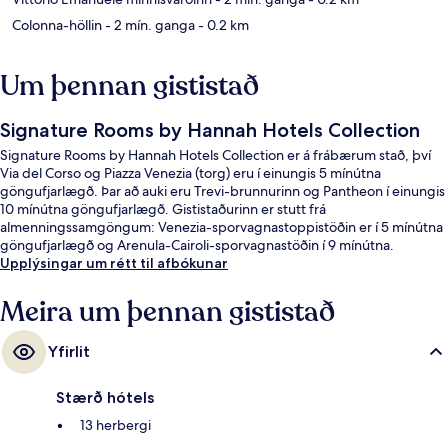
Colonna-höllin
- 2 mín. ganga
- 0.2 km
Um þennan gististað
Signature Rooms by Hannah Hotels Collection
Signature Rooms by Hannah Hotels Collection er á frábærum stað, því
Via del Corso og Piazza Venezia (torg) eru í einungis 5 mínútna
göngufjarlægð. Þar að auki eru Trevi-brunnurinn og Pantheon í einungis
10 mínútna göngufjarlægð. Gististaðurinn er stutt frá
almenningssamgöngum: Venezia-sporvagnastoppistöðin er í 5 mínútna
göngufjarlægð og Arenula-Cairoli-sporvagnastöðin í 9 mínútna.
Upplýsingar um rétt til afbókunar
Meira um þennan gististað
Yfirlit
Stærð hótels
13 herbergi