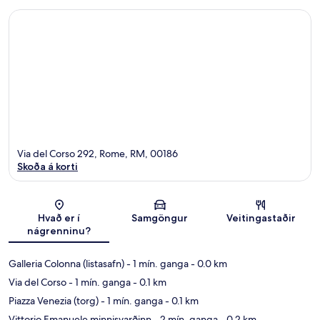
Via del Corso 292, Rome, RM, 00186
Skoða á korti
Kort
Hvað er í
Samgöngur
Veitingastaðir
nágrenninu?
Galleria Colonna (listasafn)
- 1 mín. ganga
- 0.0 km
Via del Corso
- 1 mín. ganga
- 0.1 km
Piazza Venezia (torg)
- 1 mín. ganga
- 0.1 km
Vittorio Emanuele minnisvarðinn
- 2 mín. ganga
- 0.2 km