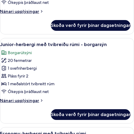
tvíbreiðu
Ókeypis þráðlaust net
rúmi
Nánari
Nánari upplýsingar
-
upplýsingar
svalir
fyrir
Skoða verð fyrir þínar dagsetningar
-
Deluxe-
herbergi
borgarsýn
með
Skoða
Junior-herbergi með tvíbreiðu rúmi - 
6
tvíbreiðu
Junior-herbergi með tvíbreiðu rúmi - borgarsýn
allar
rúmi
Borgarútsýni
-
myndir
svalir
20 fermetrar
fyrir
-
Junior-
1 svefnherbergi
borgarsýn
herbergi
Pláss fyrir 2
með
1 meðalstórt tvíbreitt rúm
tvíbreiðu
Ókeypis þráðlaust net
rúmi
Nánari
Nánari upplýsingar
-
upplýsingar
borgarsýn
fyrir
Skoða verð fyrir þínar dagsetningar
Junior-
herbergi
með
Skoða
Economy-herbergi með tvíbreiðu rúmi |
3
tvíbreiðu
Economy-herbergi með tvíbreiðu rúmi