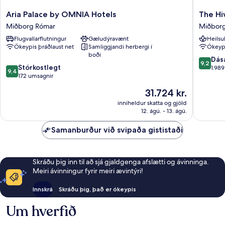
Aria
The
Aria Palace by OMNIA Hotels
The Hi
Palace
Hive
Miðborg Rómar
Miðbor
by
Hotel
Flugvallarflutningur
Gæludýravænt
Heilsu
OMNIA
Miðbor
Ókeypis þráðlaust net
Samliggjandi herbergi í
Ókeypi
Hotels
Rómar
boði
Miðborg
9.2
Dás
9,2
9.4
Rómar
Stórkostlegt
af
1.98
9,4
af
172 umsagnir
10,
10,
Dásamle
Verðið
31.724 kr.
Stórkostlegt,
1.989
er
172
inniheldur skatta og gjöld
umsagni
31.724 kr.
12. ágú. - 13. ágú.
umsagnir
Samanburður við svipaða gististaði
Skráðu þig inn til að sjá gjaldgenga afslætti og ávinninga.
Meiri ávinningur fyrir meiri ævintýri!
Innskrá
Skráðu þig, það er ókeypis
Um hverfið