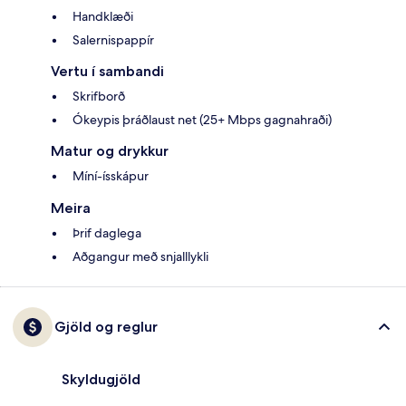
Handklæði
Salernispappír
Vertu í sambandi
Skrifborð
Ókeypis þráðlaust net (25+ Mbps gagnahraði)
Matur og drykkur
Míní-ísskápur
Meira
Þrif daglega
Aðgangur með snjalllykli
Gjöld og reglur
Skyldugjöld