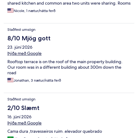
shared kitchen and common area two units were sharing. Rooms
were falling apart. Hooks were falling off bathroom walls for
Nicole, 1 nætur/nátta ferð
shower and soaps. Sink had hair from previous guest when we
checked in. No balcony. Hole was in a good central location.
Staðfest umsögn
8/10 Mjög gott
23. júní 2026
Þýða með Google
Rooftop terrace is on the roof of the main property building.
Our room was in a different building about 300m down the
road
Jonathan, 3 nætur/nátta ferð
Staðfest umsögn
2/10 Slæmt
16. júní 2026
Þýða með Google
Cama dura ,travesseiros ruim .elevador quebrado