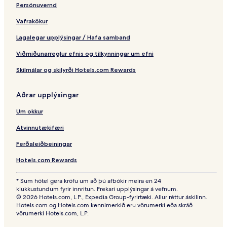
Persónuvernd
Vafrakökur
Lagalegar upplýsingar / Hafa samband
Viðmiðunarreglur efnis og tilkynningar um efni
Skilmálar og skilyrði Hotels.com Rewards
Aðrar upplýsingar
Um okkur
Atvinnutækifæri
Ferðaleiðbeiningar
Hotels.com Rewards
* Sum hótel gera kröfu um að þú afbókir meira en 24
klukkustundum fyrir innritun. Frekari upplýsingar á vefnum.
© 2026 Hotels.com, L.P., Expedia Group-fyrirtæki. Allur réttur áskilinn.
Hotels.com og Hotels.com kennimerkið eru vörumerki eða skráð
vörumerki Hotels.com, L.P.