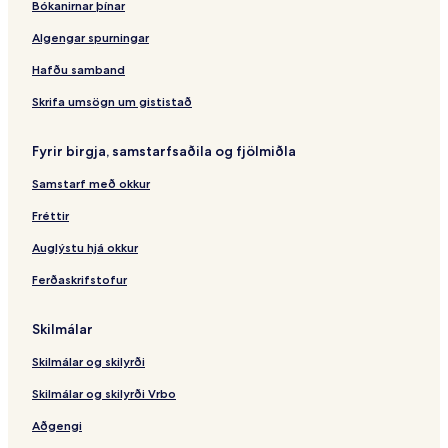
Bókanirnar þínar
Algengar spurningar
Hafðu samband
Skrifa umsögn um gististað
Fyrir birgja, samstarfsaðila og fjölmiðla
Samstarf með okkur
Fréttir
Auglýstu hjá okkur
Ferðaskrifstofur
Skilmálar
Skilmálar og skilyrði
Skilmálar og skilyrði Vrbo
Aðgengi