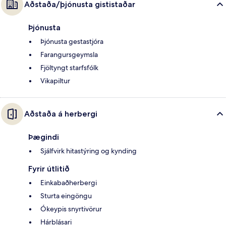
Aðstaða/þjónusta gististaðar
Þjónusta
Þjónusta gestastjóra
Farangursgeymsla
Fjöltyngt starfsfólk
Vikapiltur
Aðstaða á herbergi
Þægindi
Sjálfvirk hitastýring og kynding
Fyrir útlitið
Einkabaðherbergi
Sturta eingöngu
Ókeypis snyrtivörur
Hárblásari