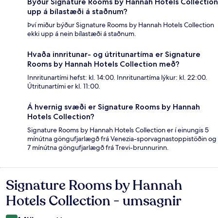
Býður Signature Rooms by Hannah Hotels Collection
upp á bílastæði á staðnum?
Því miður býður Signature Rooms by Hannah Hotels Collection
ekki upp á nein bílastæði á staðnum.
Hvaða innritunar- og útritunartíma er Signature
Rooms by Hannah Hotels Collection með?
Innritunartími hefst: kl. 14:00. Innritunartíma lýkur: kl. 22:00.
Útritunartími er kl. 11:00.
Á hvernig svæði er Signature Rooms by Hannah
Hotels Collection?
Signature Rooms by Hannah Hotels Collection er í einungis 5
mínútna göngufjarlægð frá Venezia-sporvagnastoppistöðin og
7 mínútna göngufjarlægð frá Trevi-brunnurinn.
Signature Rooms by Hannah
Umsagnir
Hotels Collection - umsagnir