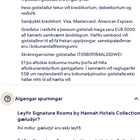
Þessi gististaður tekur við kreditkortum, debetkortum og
reiðufé.
Samþykkt kreditkort: Visa, Mastercard, American Express
Greiðslur í reiðufé á þessum gististað mega vera EUR 5000
að hámarki samkvæmt landslögum. Hafðu samband við
gististaðinn til að fá frekari upplýsingar, samskipaleiðirnar
eru í bókunarstaðfestingunni.
Skráningarnúmer gististaðar IT058091B4AL33DWEI
Ef þú afbókar bókunina muntu þurfa að hlíta
afbókunarskilyrðum gestgjafans. Í samræmi við reglugerðir
ESB um neytendarétt eru bókunarþjónustur gististaða ekki
háðar rétti til að hætta við.
Algengar spurningar
Leyfir Signature Rooms by Hannah Hotels Collection
gæludýr?
Því miður, gæludýr eru ekki leyfð.