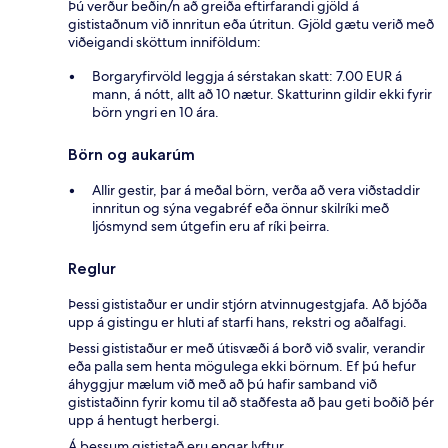
Þú verður beðin/n að greiða eftirfarandi gjöld á
gististaðnum við innritun eða útritun. Gjöld gætu verið með
viðeigandi sköttum inniföldum:
Borgaryfirvöld leggja á sérstakan skatt: 7.00 EUR á
mann, á nótt, allt að 10 nætur. Skatturinn gildir ekki fyrir
börn yngri en 10 ára.
Börn og aukarúm
Allir gestir, þar á meðal börn, verða að vera viðstaddir
innritun og sýna vegabréf eða önnur skilríki með
ljósmynd sem útgefin eru af ríki þeirra.
Reglur
Þessi gististaður er undir stjórn atvinnugestgjafa. Að bjóða
upp á gistingu er hluti af starfi hans, rekstri og aðalfagi.
Þessi gististaður er með útisvæði á borð við svalir, verandir
eða palla sem henta mögulega ekki börnum. Ef þú hefur
áhyggjur mælum við með að þú hafir samband við
gististaðinn fyrir komu til að staðfesta að þau geti boðið þér
upp á hentugt herbergi.
Á þessum gististað eru engar lyftur.