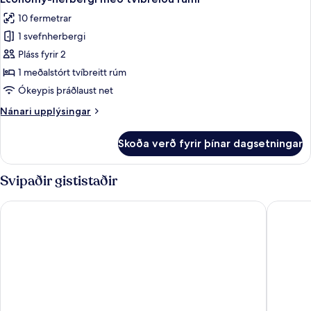
allar
rúmi
10 fermetrar
-
myndir
borgarsýn
1 svefnherbergi
fyrir
Economy-
Pláss fyrir 2
herbergi
1 meðalstórt tvíbreitt rúm
með
Ókeypis þráðlaust net
tvíbreiðu
Nánari
Nánari upplýsingar
rúmi
upplýsingar
fyrir
Skoða verð fyrir þínar dagsetningar
Economy-
herbergi
með
Svipaðir gististaðir
tvíbreiðu
rúmi
Aria Palace by OMNIA Hotels
The Hive