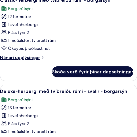
Classic-herbergi með tvíbreiðu rúmi - borgarsýn
allar
Borgarútsýni
myndir
12 fermetrar
fyrir
Classic-
1 svefnherbergi
herbergi
Pláss fyrir 2
með
1 meðalstórt tvíbreitt rúm
tvíbreiðu
Ókeypis þráðlaust net
rúmi
Nánari
Nánari upplýsingar
-
upplýsingar
borgarsýn
fyrir
Skoða verð fyrir þínar dagsetningar
Classic-
herbergi
með
Skoða
Deluxe-herbergi með tvíbreiðu rúmi - s
5
tvíbreiðu
Deluxe-herbergi með tvíbreiðu rúmi - svalir - borgarsýn
allar
rúmi
Borgarútsýni
-
myndir
borgarsýn
13 fermetrar
fyrir
Deluxe-
1 svefnherbergi
herbergi
Pláss fyrir 2
með
1 meðalstórt tvíbreitt rúm