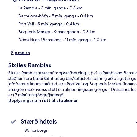
La Rambla
- 3 mín. ganga
- 0.3 km
Barcelona-höfn
- 5 mín. ganga
- 0.4 km
Kor
Port Vell
- 5 mín. ganga
- 0.4 km
Boqueria Market
- 9 mín. ganga
- 0.8 km
Dómkirkjan í Barcelona
- 11 mín. ganga
- 1.0 km
Sjá meira
Sixties Ramblas
Sixties Ramblas státar af toppstaðsetningu, því La Rambla og Barce
staðnum eru bæði kaffihús og bar/setustofa, þannig að þú getur gert v
jafnframt á fínum stað, t.d. eru Port Vell og Boqueria Market í inna
ánægðir með hversu stutt er í almenningssamgöngur: Drassanes lesta
er í 7 mínútna göngufjarlægð.
Upplýsingar um rétt til afbókunar
Stærð hótels
85 herbergi