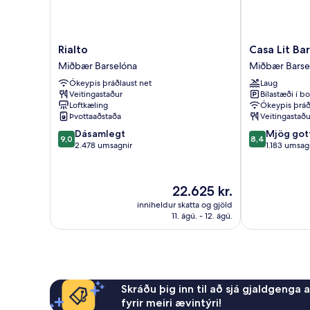
Rialto
Casa
Rialto
Casa Lit Ba
Miðbær
Lit
Miðbær Barselóna
Miðbær Barse
Barselóna
Barcelona
Ókeypis þráðlaust net
Laug
Miðbær
Veitingastaður
Bílastæði í bo
Barselóna
Loftkæling
Ókeypis þráð
Þvottaaðstaða
Veitingastaðu
9.0
8.4
Dásamlegt
Mjög got
9,0
8,4
af
af
2.478 umsagnir
1.183 umsag
10,
10,
Dásamlegt,
Mjög
2.478
gott,
Verðið
22.625 kr.
umsagnir
1.183
er
inniheldur skatta og gjöld
umsagnir
22.625 kr.
11. ágú. - 12. ágú.
Skráðu þig inn til að sjá gjaldgenga 
fyrir meiri ævintýri!