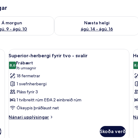
gar
ð á morgun ágú. 9 - ágú. 10
Athuga framboð næstu helgi ágú. 14 -
Á morgun
Næsta helgi
gú. 9 - ágú. 10
ágú. 14 - ágú. 16
Öryggishólf í herbergi, straujárn/strauborð, ókeypis þráðlaus nettenging
Skoða
Superior-herbergi fyrir tvo - svalir | 
S
7
Superior-herbergi fyrir tvo - svalir
He
allar
al
Frábært
myndir
8,6
m
8,
8,6 af 10
(76
76 umsagnir
fyrir
fy
umsagnir)
18 fermetrar
Superior-
H
1 svefnherbergi
herbergi
fy
Pláss fyrir 3
fyrir
þ
1 tvíbreitt rúm EÐA 2 einbreið rúm
tvo
Ókeypis þráðlaust net
-
svalir
Nánari
Ná
Nánari upplýsingar
Ná
upplýsingar
up
fyrir
fy
ð
Skoða verð
Superior-
He