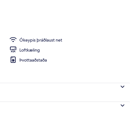
i
Ókeypis þráðlaust net
Loftkæling
Þvottaaðstaða