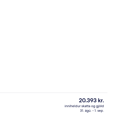
tistaðar
Superior-herbergi fyrir tvo - svalir | 
Núverandi
20.393 kr.
verð
inniheldur skatta og gjöld
er
31. ágú. - 1. sep.
ur
Sæti í anddyri
20.393 kr.