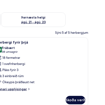
 ágú. 16
Athuga framboð þarnæstu helgi ágú. 21 - ágú. 23
Þarnæsta helgi
ágú. 21 - ágú. 23
Sýni 5 af 5 herbergjum
Öryggishólf í herbergi, straujárn/strauborð, ókeypis þráðlaus nettenging
koða
Herbergi fyrir þrjá | Öryggishólf í herbergi, 
4
rbergi fyrir þrjá
lar
Frábært
yndir
8
8,8 af 10
(38
38 umsagnir
rir
umsagnir)
18 fermetrar
erbergi
1 svefnherbergi
rir
Pláss fyrir 3
rjá
3 einbreið rúm
Ókeypis þráðlaust net
nari
nari upplýsingar
plýsingar
rir
Skoða verð
rbergi