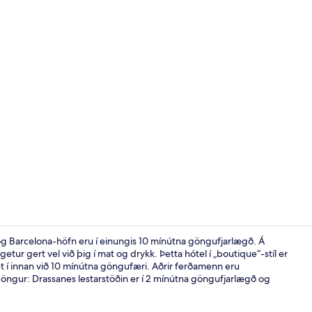
Framhlið gis
 og Barcelona-höfn eru í einungis 10 mínútna göngufjarlægð. Á
tur gert vel við þig í mat og drykk. Þetta hótel í „boutique“-stíl er
et í innan við 10 mínútna göngufæri. Aðrir ferðamenn eru
Veitingastað
öngur: Drassanes lestarstöðin er í 2 mínútna göngufjarlægð og