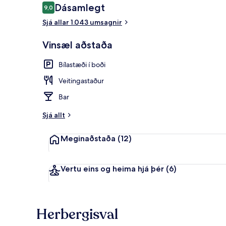
Umsagnir
Dásamlegt
9,0
9,0 af 10
Sjá allar 1.043 umsagnir
Sæti í anddyr
Vinsæl aðstaða
Bílastæði í boði
Veitingastaður
Bar
Sjá allt
Meginaðstaða
(12)
Vertu eins og heima hjá þér
(6)
Herbergisval