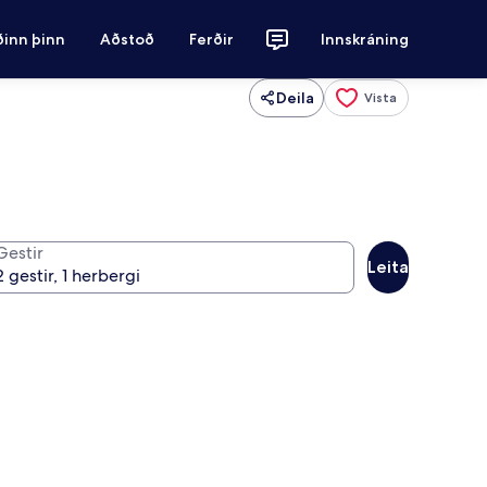
ðinn þinn
Aðstoð
Ferðir
Innskráning
Deila
Vista
Gestir
Leita