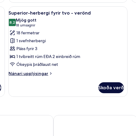
herbergi
fy
fyrir
þr
árn/strauborð, ókeypis þráðlaus nettenging
Skoða
Superior-herbergi fyrir tvo - verönd |
6
tvo
Superior-herbergi fyrir tvo - verönd
allar
-
Mjög gott
svalir
myndir
8,2
8,2 af 10
(18
18 umsagnir
fyrir
umsagnir)
18 fermetrar
Superior-
1 svefnherbergi
herbergi
Pláss fyrir 3
fyrir
1 tvíbreitt rúm EÐA 2 einbreið rúm
tvo
Ókeypis þráðlaust net
-
verönd
Nánari
Nánari upplýsingar
upplýsingar
fyrir
ð
Skoða verð
Superior-
herbergi
fyrir
tvo
-
verönd
elona
Hotel Barcelona Universal