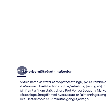
51+
Yfirlit
Herbergi
Staðsetning
Reglur
Sixties Ramblas státar af toppstaðsetningu, því La Rambla
staðnum eru bæði kaffihús og bar/setustofa, þannig að þú ge
jafnframt á fínum stað, t.d. eru Port Vell og Boqueria Mark
sérstaklega ánægðir með hversu stutt er í almenningssamg
Liceu lestarstöðin er í 7 mínútna göngufjarlægð.