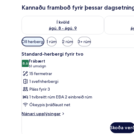
Kannaðu framboð fyrir þessar dagsetnin
Athuga framboð í kvöld ágú. 8 - ágú. 9
Athuga frambo
Í kvöld
ágú. 8 - ágú. 9
á
Síur
Öll herbergi
1 rúm
2 rúm
3+ rúm
í
Skoða
Standard-herbergi fyrir tvo | 
boði
6
Standard-herbergi fyrir tvo
allar
fyrir
Frábært
myndir
8,6
herbergi
8,6 af 10
(61
61 umsögn
fyrir
umsögn)
15 fermetrar
Standard-
1 svefnherbergi
herbergi
Pláss fyrir 3
fyrir
1 tvíbreitt rúm EÐA 2 einbreið rúm
tvo
Ókeypis þráðlaust net
Nánari
Nánari upplýsingar
upplýsingar
fyrir
Skoða ver
Standard-