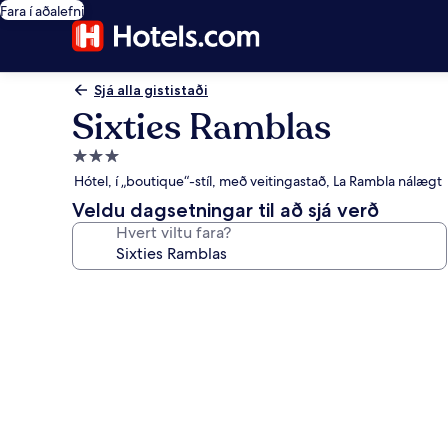
Fara í aðalefni
Sjá alla gististaði
Sixties Ramblas
3.0
stjörnu
Hótel, í „boutique“-stíl, með veitingastað, La Rambla nálægt
gististaður
Veldu dagsetningar til að sjá verð
Hvert viltu fara?
Myndasafn
fyrir
Sixties
Ramblas