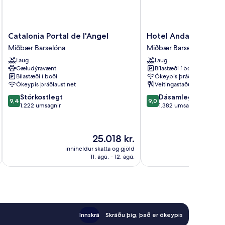
Catalonia
Hotel
Catalonia Portal de l'Angel
Hotel Andante Dras
Portal
Andante
Miðbær Barselóna
Miðbær Barselóna
de
Drassanes
Laug
Laug
l'Angel
Miðbær
Gæludýravænt
Bílastæði í boði
Miðbær
Barselóna
Bílastæði í boði
Ókeypis þráðlaust net
Barselóna
Ókeypis þráðlaust net
Veitingastaður
9.4
9.0
Stórkostlegt
Dásamlegt
9,4
9,0
af
af
1.222 umsagnir
1.382 umsagnir
10,
10,
Stórkostlegt,
Dásamlegt,
1.222
1.382
Verðið
25.018 kr.
umsagnir
umsagnir
er
inniheldur skatta og gjöld
innihel
25.018 kr.
11. ágú. - 12. ágú.
Innskrá
Skráðu þig, það er ókeypis