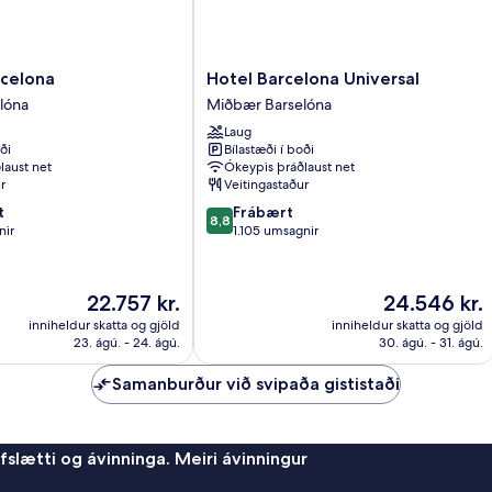
Hotel
rcelona
Hotel Barcelona Universal
Barcelona
lóna
Miðbær Barselóna
Universal
Laug
Miðbær
ði
Bílastæði í boði
Barselóna
laust net
Ókeypis þráðlaust net
r
Veitingastaður
8.8
t
Frábært
8,8
af
nir
1.105 umsagnir
10,
Frábært,
1.105
Verðið
Verðið
22.757 kr.
24.546 kr.
umsagnir
er
er
inniheldur skatta og gjöld
inniheldur skatta og gjöld
22.757 kr.
24.546 kr.
23. ágú. - 24. ágú.
30. ágú. - 31. ágú.
Samanburður við svipaða gististaði
afslætti og ávinninga. Meiri ávinningur