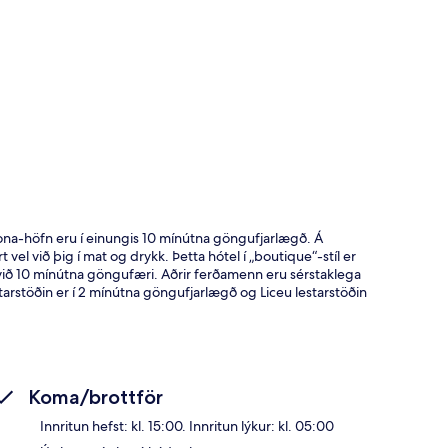
t
lona-höfn eru í einungis 10 mínútna göngufjarlægð. Á
el við þig í mat og drykk. Þetta hótel í „boutique“-stíl er
n við 10 mínútna göngufæri. Aðrir ferðamenn eru sérstaklega
rstöðin er í 2 mínútna göngufjarlægð og Liceu lestarstöðin
Koma/brottför
Innritun hefst: kl. 15:00. Innritun lýkur: kl. 05:00