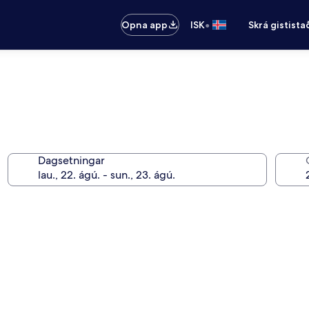
•
Opna app
ISK
Skrá gistista
Dagsetningar