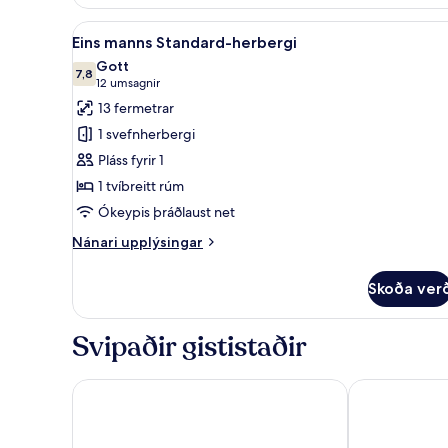
herbergi
fyrir
Skoða
Öryggishólf í herbergi, strauj
6
tvo
Eins manns Standard-herbergi
allar
Gott
myndir
7,8
7,8 af 10
(12
12 umsagnir
fyrir
umsagnir)
13 fermetrar
Eins
1 svefnherbergi
manns
Pláss fyrir 1
Standard-
1 tvíbreitt rúm
herbergi
Ókeypis þráðlaust net
Nánari
Nánari upplýsingar
upplýsingar
fyrir
Skoða ver
Eins
manns
Standard-
Svipaðir gististaðir
herbergi
Rialto
Casa Lit Barc