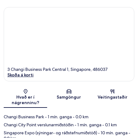
3 Changi Business Park Central 1, Singapore, 486037
Skoða á korti
Kort
Hvað er í
Samgöngur
Veitingastaðir
nágrenninu?
Changi Business Park
- 1 mín. ganga
- 0.0 km
Changi City Point verslunarmiðstöðin
- 1 mín. ganga
- 0.1 km
Singapore Expo (sýningar- og ráðstefnumiðstöð)
- 10 mín. ganga
-