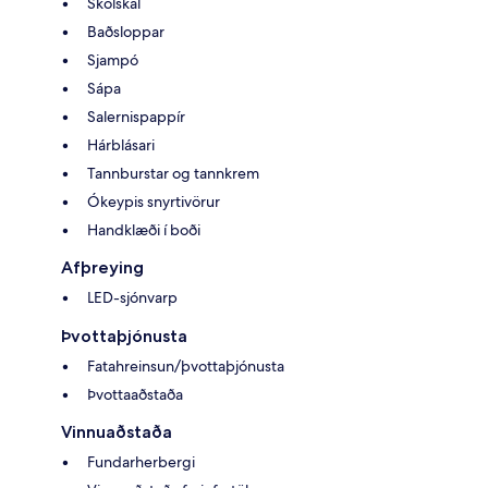
Skolskál
Baðsloppar
Sjampó
Sápa
Salernispappír
Hárblásari
Tannburstar og tannkrem
Ókeypis snyrtivörur
Handklæði í boði
Afþreying
LED-sjónvarp
Þvottaþjónusta
Fatahreinsun/þvottaþjónusta
Þvottaaðstaða
Vinnuaðstaða
Fundarherbergi