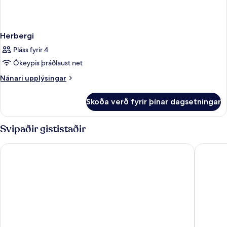
Herbergi
Pláss fyrir 4
Ókeypis þráðlaust net
Nánari
Nánari upplýsingar
upplýsingar
fyrir
Skoða verð fyrir þínar dagsetningar
Herbergi
Svipaðir gististaðir
Crowne Plaza Changi Airport by IHG
Village H