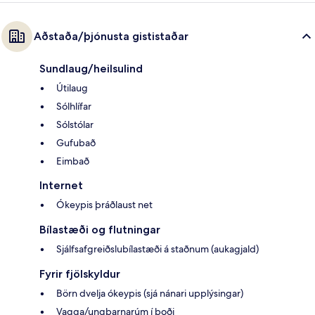
Aðstaða/þjónusta gististaðar
Sundlaug/heilsulind
Útilaug
Sólhlífar
Sólstólar
Gufubað
Eimbað
Internet
Ókeypis þráðlaust net
Bílastæði og flutningar
Sjálfsafgreiðslubílastæði á staðnum (aukagjald)
Fyrir fjölskyldur
Börn dvelja ókeypis (sjá nánari upplýsingar)
Vagga/ungbarnarúm í boði