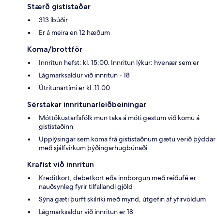
Stærð gististaðar
313 íbúðir
Er á meira en 12 hæðum
Koma/brottför
Innritun hefst: kl. 15:00. Innritun lýkur: hvenær sem er
Lágmarksaldur við innritun - 18
Útritunartími er kl. 11:00
Sérstakar innritunarleiðbeiningar
Móttökustarfsfólk mun taka á móti gestum við komu á
gististaðinn
Upplýsingar sem koma frá gististaðnum gætu verið þýddar
með sjálfvirkum þýðingarhugbúnaði
Krafist við innritun
Kreditkort, debetkort eða innborgun með reiðufé er
nauðsynleg fyrir tilfallandi gjöld
Sýna gæti þurft skilríki með mynd, útgefin af yfirvöldum
Lágmarksaldur við innritun er 18