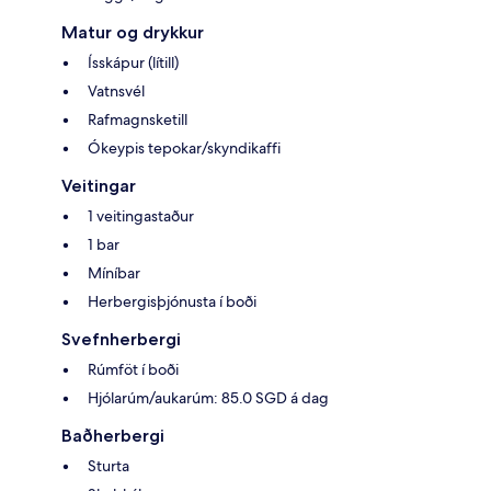
Matur og drykkur
Ísskápur (lítill)
Vatnsvél
Rafmagnsketill
Ókeypis tepokar/skyndikaffi
Veitingar
1 veitingastaður
1 bar
Míníbar
Herbergisþjónusta í boði
Svefnherbergi
Rúmföt í boði
Hjólarúm/aukarúm: 85.0 SGD á dag
Baðherbergi
Sturta