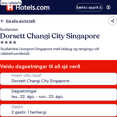
Fara í aðalefni
Sæktu appið
Sjá alla gististaði
Íbúðahótel
Dorsett Changi City Singapore
4.0
stjörnu
Íbúðahótel í borginni Singapore með útilaug og tengingu við
gististaður
ráðstefnumiðstöð
Veldu dagsetningar til að sjá verð
Hvert viltu fara?
Dagsetningar
Gestir