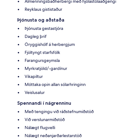
Almenningsbaðherbergi með hjólastólaaðgengi
Reyklaus gististaður
Þjónusta og aðstaða
Þjónusta gestastjóra
Dagleg þrif
Öryggishólf á herbergjum
Fjöltyngt starfsfólk
Farangursgeymsla
Myrkratjöld/-gardínur
Vikapiltur
Móttaka opin allan sólarhringinn
Veislusalur
Spennandi í nágrenninu
Með tengingu við ráðstefnumiðstöð
Við verslunarmiðstöð
Nálægt flugvelli
Nálægt neðanjarðarlestarstöð