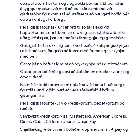
eða palla sem henta mögulega ekki börnum. Ef þú hefur
áhyggjur mælum við með að þú hafir samband við
gististaðinn fyrir komu til að staðfesta að þau geti boðið þér
upp á hentugt herbergi.
Þessi gististaður áskilur sér rétt til að taka ekki við
hópbókunum sem tilkomnar eru vegna sérstakra atburða
eða gleðskapar, þar eru meðtaldir steggja- og gæsahópar.
Gestgjafi hefur ekki tilgreint hvort það sé kolsýringsskynjari
í gististaðnum; íhugaðu að koma með færanlegan skynjara
með þér.
Gestgjafinn hefur tilgreint að reykskynjari sé í gististaðnum.
Gestir geta sofið rólega því að á staðnum eru slökkvitæki og
öryggiskerfi.
Nafnið á kreditkortinu sem notað er við komu til að borga
fyrir tilfallandi gjöld þarf að vera aðalnafnið á bókun
gistingarinnar.
Þessi gististaður tekur við kreditkortum, debetkortum og
reiðufé.
Samþykkt kreditkort: Visa, Mastercard, American Express,
Diners Club, JCB International, Union Pay
Snjalltækjagreiðslur sem boðið er upp á eru m.a.: Alipay og