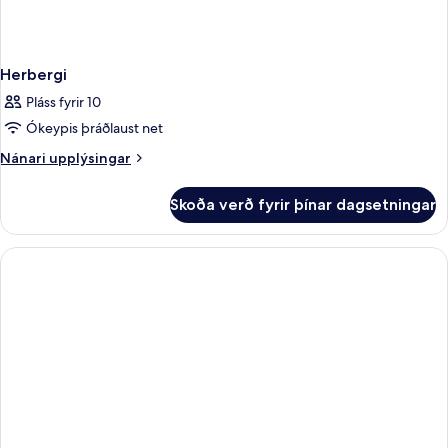
Herbergi
Pláss fyrir 10
Ókeypis þráðlaust net
Nánari
Nánari upplýsingar
upplýsingar
fyrir
Skoða verð fyrir þínar dagsetningar
Herbergi