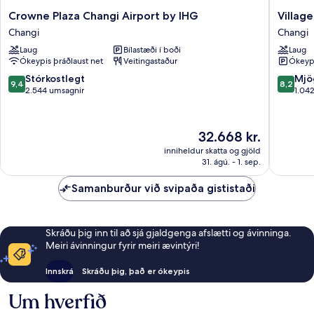
Crowne
Village
Crowne Plaza Changi Airport by IHG
Village
Plaza
Hotel
Changi
Changi
Changi
Changi
Laug
Bílastæði í boði
Laug
Airport
by
Ókeypis þráðlaust net
Veitingastaður
Ókeypi
by
Far
IHG
East
9.4
8.2
Stórkostlegt
Mjö
9,4
8,2
Changi
Hospital
af
af
2.544 umsagnir
1.04
Changi
10,
10,
Stórkostlegt,
Mjög
2.544
gott,
Verðið
32.668 kr.
umsagnir
1.042
er
inniheldur skatta og gjöld
umsagni
32.668 kr.
31. ágú. - 1. sep.
Samanburður við svipaða gististaði
Skráðu þig inn til að sjá gjaldgenga afslætti og ávinninga.
Meiri ávinningur fyrir meiri ævintýri!
Innskrá
Skráðu þig, það er ókeypis
Um hverfið