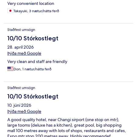
Very convenient location
Takayuki, 3 nætur/nátta ferð
Staðfest umsögn
10/10 Stórkostlegt
28. apríl 2026
Þýða með Google
Very clean and staff are friendly
Don, 1 nætur/nátta ferð
Staðfest umsögn
10/10 Stórkostlegt
10. júní 2026
Þýða með Google
A good quality hotel, near Changi sirport (one stop on mtr),
large tooms (deluxe has a kitchen), great pool, big shopping
mall 100 metres away with lots of shops, restaurants and cafes,
Expo mtr stop 200 metres away. Highly recommendef