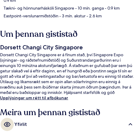
0.9 km
Tækni- og hönnunarháskóli Singapore
- 10 mín. ganga
- 0.9 km
Eastpoint-verslunarmiðstöðin
- 3 mín. akstur
- 2.6 km
Um þennan gististað
Dorsett Changi City Singapore
Dorsett Changi City Singapore er á fínum stað, því Singapore Expo
(sýningar- og ráðstefnumiðstöð) og Suðurstrandargarðurinn eru í
einungis 10 mínútna akstursfjarlægð. Á staðnum er gufubað þar sem þú
getur slakað vel á eftir daginn, en ef hungrið eða þorstinn segja til sín er
gott að vita af því að veitingastaður og bar/setustofa eru einnig til staðar.
Útilaug og líkamsrækt sem er opin allan sólarhringinn eru einnig á
svæðinu auk þess sem íbúðirnar skarta ýmsum öðrum þægindum. Þar á
meðal eru baðsloppar og inniskór. Hjálpsamt starfsfólk og góð
staðsetning eru meðal helstu kosta gististaðarins að mati ferðamanna
Upplýsingar um rétt til afbókunar
sem hafa heimsótt hann. Það er ekki langt að fara til að komast í
almenningssamgöngur: Expo lestarstöðin er í 11 mínútna göngufjarlægð.
Meira um þennan gististað
Yfirlit