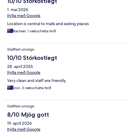
10/10 Stórkostlegt
1. maí 2026
Þýða með Google
Location is central to malls and eating places
Rachael, 1 nætur/nátta ferð
Staðfest umsögn
10/10 Stórkostlegt
28. apríl 2026
Þýða með Google
Very clean and staff are friendly.
Don, 3 nætur/nátta ferð
Staðfest umsögn
8/10 Mjög gott
19. apríl 2026
Þýða með Google