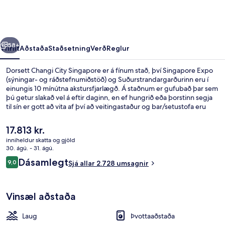
Singapore
rra
Næsta
58+
Yfirlit
Aðstaða
Staðsetning
Verð
Reglur
Dorsett Changi City Singapore er á fínum stað, því Singapore Expo
(sýningar- og ráðstefnumiðstöð) og Suðurstrandargarðurinn eru í
einungis 10 mínútna akstursfjarlægð. Á staðnum er gufubað þar sem
þú getur slakað vel á eftir daginn, en ef hungrið eða þorstinn segja
til sín er gott að vita af því að veitingastaður og bar/setustofa eru
einnig til staðar. Útilaug og líkamsrækt sem er opin allan
sólarhringinn eru einnig á svæðinu auk þess sem íbúðirnar skarta
Núverandi
17.813 kr.
ýmsum öðrum þægindum. Þar á meðal eru baðsloppar og inniskór.
verð
inniheldur skatta og gjöld
Hjálpsamt starfsfólk og góð staðsetning eru meðal helstu kosta
er
30. ágú. - 31. ágú.
gististaðarins að mati ferðamanna sem hafa heimsótt hann. Það er
Útilaug, sólhlífar, sólstólar
17.813 kr.
Umsagnir
ekki langt að fara til að komast í almenningssamgöngur: Expo
Dásamlegt
9,0
Sjá allar 2.728 umsagnir
9,0 af 10
lestarstöðin er í 11 mínútna göngufjarlægð.
Vinsæl aðstaða
Laug
Þvottaaðstaða