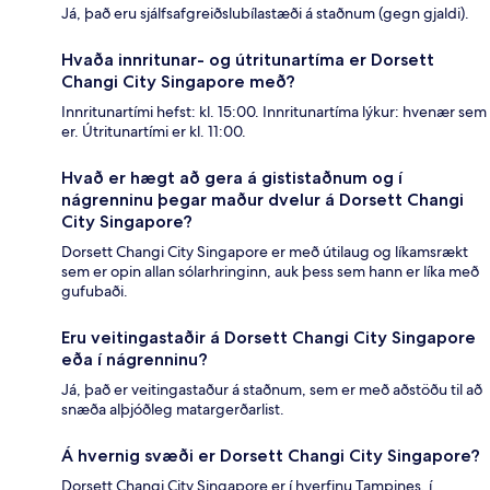
Já, það eru sjálfsafgreiðslubílastæði á staðnum (gegn gjaldi).
Hvaða innritunar- og útritunartíma er Dorsett
Changi City Singapore með?
Innritunartími hefst: kl. 15:00. Innritunartíma lýkur: hvenær sem
er. Útritunartími er kl. 11:00.
Hvað er hægt að gera á gististaðnum og í
nágrenninu þegar maður dvelur á Dorsett Changi
City Singapore?
Dorsett Changi City Singapore er með útilaug og líkamsrækt
sem er opin allan sólarhringinn, auk þess sem hann er líka með
gufubaði.
Eru veitingastaðir á Dorsett Changi City Singapore
eða í nágrenninu?
Já, það er veitingastaður á staðnum, sem er með aðstöðu til að
snæða alþjóðleg matargerðarlist.
Á hvernig svæði er Dorsett Changi City Singapore?
Dorsett Changi City Singapore er í hverfinu Tampines, í