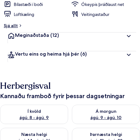
Bílastæði í boði
Ókeypis þráðlaust net
Loftkæling
Veitingastaður
Sjá allt
Meginaðstaða
(12)
Vertu eins og heima hjá þér
(6)
Herbergisval
Kannaðu framboð fyrir þessar dagsetningar
Athuga framboð í kvöld ágú. 8 - ágú. 9
Athuga framboð á morgun ágú.
Í kvöld
Á morgun
ágú. 8 - ágú. 9
ágú. 9 - ágú. 10
Athuga framboð næstu helgi ágú. 14 - ágú. 16
Athuga framboð þarnæstu helg
Næsta helgi
Þarnæsta helgi