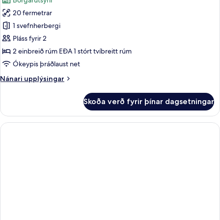
Borgarútsýni
myndir
20 fermetrar
fyrir
Superior-
1 svefnherbergi
herbergi
Pláss fyrir 2
2 einbreið rúm EÐA 1 stórt tvíbreitt rúm
Ókeypis þráðlaust net
Nánari
Nánari upplýsingar
upplýsingar
fyrir
Skoða verð fyrir þínar dagsetningar
Superior-
herbergi