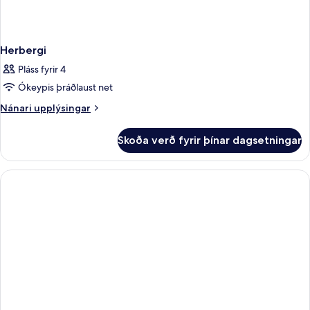
Herbergi
Pláss fyrir 4
Ókeypis þráðlaust net
Nánari
Nánari upplýsingar
upplýsingar
fyrir
Skoða verð fyrir þínar dagsetningar
Herbergi