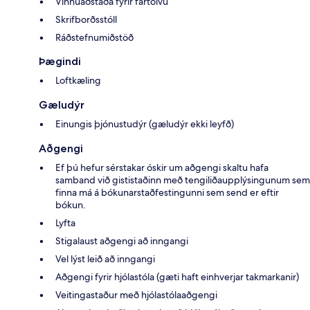
Vinnuaðstaða fyrir fartölvu
Skrifborðsstóll
Ráðstefnumiðstöð
Þægindi
Loftkæling
Gæludýr
Einungis þjónustudýr (gæludýr ekki leyfð)
Aðgengi
Ef þú hefur sérstakar óskir um aðgengi skaltu hafa
samband við gististaðinn með tengiliðaupplýsingunum sem
finna má á bókunarstaðfestingunni sem send er eftir
bókun.
Lyfta
Stigalaust aðgengi að inngangi
Vel lýst leið að inngangi
Aðgengi fyrir hjólastóla (gæti haft einhverjar takmarkanir)
Veitingastaður með hjólastólaaðgengi