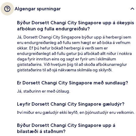
Algengar spurningar
Býður Dorsett Changi City Singapore upp á ókeypis
afbókun og fulla endurgreiðslu?
Já, Dorsett Changi City Singapore býður upp á herbergi sem
eru endurgreiðanleg að fullu sem hægt er að bóka á vefnum
okkar. Ef þú hefur bókað herbergi á verði sem er
endurgreiðanlegt að fullu getur þú afbókað allt niður í nokkra
daga fyrir innritun eins og sagt er fyrir um í skilmálum
gististaðarins. Við hvetjum þig til að skoða afbókunarreglur
gististaðarins til að sjá nákvæma skilmála og skilyrði.
Er Dorsett Changi City Singapore með sundlaug?
Já, staðurinn er með útilaug.
Leyfir Dorsett Changi City Singapore gæludýr?
Því miður eru gæludýr ekki leyfð, en þjónustudýr eru velkomin.
Býður Dorsett Changi City Singapore upp á
bílastæði á staðnum?