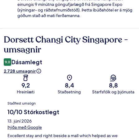
einungis 9 mínútna göngufjarlægð frá Singapore Expo
(sýningar- og ráðstefnumiðstöð). Þetta íbúðahótel er á mjög
góðum stað að mati ferðamanna.
Dorsett Changi City Singapore -
Umsagnir
umsagnir
Dásamlegt
9,0
2.728 umsagnir
9,2
8,4
8,8
Hreinlæti
Staðsetning
Starfsfólk og þjónusta
Umsagnir
Staðfest umsögn
10/10 Stórkostlegt
13. júní 2026
Þýða með Google
Excellent stay and right beside a mall which helped as we