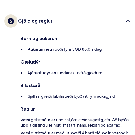
Gjöld og reglur
Börn og aukarúm
Aukarúm eru í boði fyrir SGD 85.0 á dag
Gæludýr
Þjónustudýr eru undanskilin frá gjöldum
Bílastæði
Sjálfsafgreiðslubílastæði bjóðast fyrir aukagjald
Reglur
Þessi gististaður er undir stjórn atvinnugestgjafa. Að bjóða
upp á gistingu er hluti af starfi hans, rekstri og aðalfagi.
Þessi gististaður er með útisvæði á borð við svalir, verandir