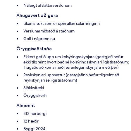
Nálægt afsláttarverslunum
Áhugavert að gera
Líkamsrækt sem er opin allan sólarhringinn
Verslunarmiðstöð á staðnum
Golf í nágrenninu
Öryggisaðstaða
Ekkert gefið upp um kolsýringsskynjara (gestgjafi hefur
ekki tilgreint hvort það sé kolsýringsskynjari í gististaðnum;
íhugaðu að koma með færanlegan skynjara með þér)
Reykskynjari uppsettur (gestgjafinn hefur tilgreint að
reykskynjari sé í gististaðnum)
Slökkvitæki
Öryggiskerfi
Almennt
313 herbergi
12 hæðir
Byggt 2024