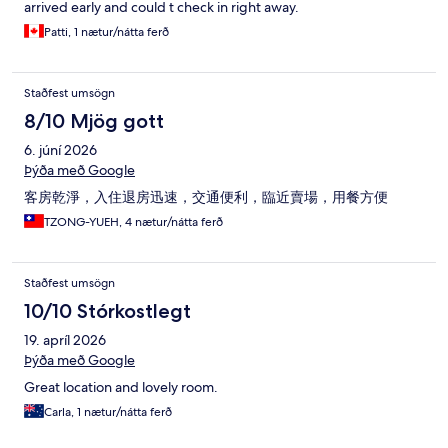
arrived early and could t check in right away.
Patti, 1 nætur/nátta ferð
Staðfest umsögn
8/10 Mjög gott
6. júní 2026
Þýða með Google
客房乾淨，入住退房迅速，交通便利，臨近賣場，用餐方便
TZONG-YUEH, 4 nætur/nátta ferð
Staðfest umsögn
10/10 Stórkostlegt
19. apríl 2026
Þýða með Google
Great location and lovely room.
Carla, 1 nætur/nátta ferð