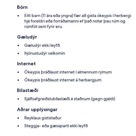
Börn
Eitt barn (11 ára eða yngra) fær að gista ókeypis í herbergi
hjá foreldri eða forráðamanni ef það notar þau rúm og
rúmföt sem fyrir eru.
Gæludýr
Gæludýr ekki leyfð
Þjónustudýr velkomin
Internet
Ókeypis þráðlaust internet í almennum rýmum
Ókeypis þráðlaust internet á herbergjum
Bílastæði
Sjálfsafgreiðslubílastæði á staðnum (gegn gjaldi)
Aðrar upplýsingar
Reyklaus gististaður
Steggja- eða gæsapartí ekki leyfð