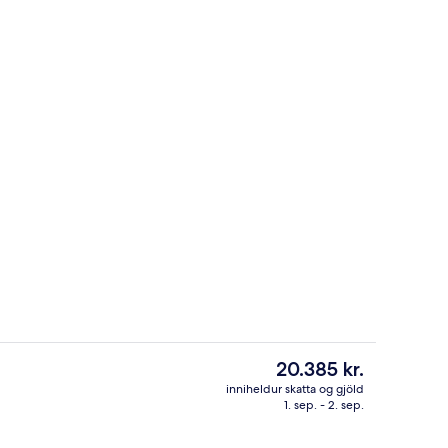
utanverðu
Superior-stúdíóíbúð - sjávarsýn að hlu
Núverandi
20.385 kr.
verð
inniheldur skatta og gjöld
er
1. sep. - 2. sep.
tu
Bar við sundlaugarbakkann
20.385 kr.