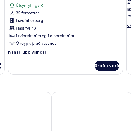
fyrir
fy
umsögn)
Útsýni yfir garð
Superior-
S
32 fermetrar
stúdíóíbúð
s
1 svefnherbergi
-
-
Ná
Ná
Pláss fyrir 3
útsýni
s
up
1 tvíbreitt rúm og 1 einbreitt rúm
yfir
a
fy
Su
garð
h
Ókeypis þráðlaust net
st
Nánari
-
Nánari upplýsingar
upplýsingar
sj
fyrir
að
ð
Skoða verð
Superior-
hl
stúdíóíbúð
-
útsýni
yfir
garð
Epavli Grace Hotel