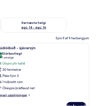
ágú. 9
Athuga framboð þarnæstu helgi ágú. 14 - ágú. 16
Þarnæsta helgi
ágú. 14 - ágú. 16
Sýni 9 af 9 herbergjum
uaðstaða fyrir fartölvur
koða
32-tommu LED-sjónvarp með gervihnattarásu
11
údíóíbúð - sjávarsýn
lar
Stórkostlegt
yndir
,0
10,0 af 10
(1
1 umsögn
rir
umsögn)
Útsýni yfir hafið
túdíóíbúð
30 fermetrar
Pláss fyrir 3
jávarsýn
1 tvíbreitt rúm
Ókeypis þráðlaust net
nari
nari upplýsingar
plýsingar
rir