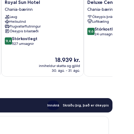
Royal
Deluxe
Royal Sun Hotel
Deluxe Center Suite
Sun
Center
Chania-bærinn
Chania-bærinn
Hotel
Suites
Laug
Ókeypis þráðlaust net
Chania-
Chania-
Heilsulind
Loftkæling
bærinn
bærinn
Flugvallarflutningur
9.6
Stórkostlegt
Ókeypis bílastæði
9,6
af
24 umsagnir
9.4
Stórkostlegt
10,
9,4
af
527 umsagnir
Stórkostlegt,
10,
24
Stórkostlegt,
umsagnir
Verðið
18.939 kr.
527
er
umsagnir
inniheldur skatta og gjöld
18.939 kr.
30. ágú. - 31. ágú.
Innskrá
Skráðu þig, það er ókeypis