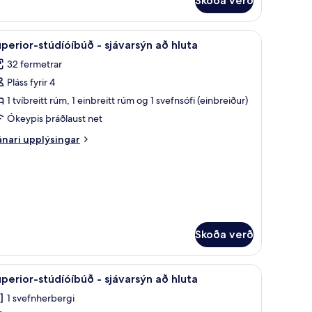
Skoða verð
údíóíbúð
ávarsýn
ttarásum, sjónvarp.
koða
Superior-stúdíóíbúð - sjávarsýn að hluta | Út
10
perior-stúdíóíbúð - sjávarsýn að hluta
lar
32 fermetrar
yndir
Pláss fyrir 4
rir
uperior-
1 tvíbreitt rúm, 1 einbreitt rúm og 1 svefnsófi (einbreiður)
túdíóíbúð
Ókeypis þráðlaust net
nari
nari upplýsingar
jávarsýn
plýsingar
ð
rir
perior-
luta
údíóíbúð
ávarsýn
Skoða verð
uta
uaðstaða fyrir fartölvur
koða
Superior-stúdíóíbúð - sjávarsýn að hluta | Öry
7
perior-stúdíóíbúð - sjávarsýn að hluta
lar
1 svefnherbergi
yndir