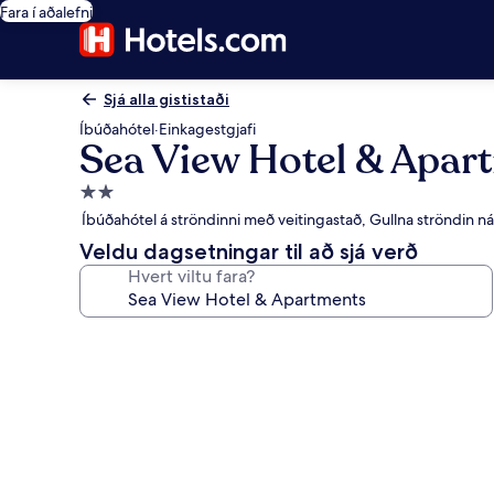
Fara í aðalefni
Sjá alla gististaði
Íbúðahótel
·
Einkagestgjafi
Sea View Hotel & Apar
2.0
stjörnu
Íbúðahótel á ströndinni með veitingastað, Gullna ströndin n
gististaður
Veldu dagsetningar til að sjá verð
Hvert viltu fara?
Myndasafn
fyrir
Sea
View
Hotel