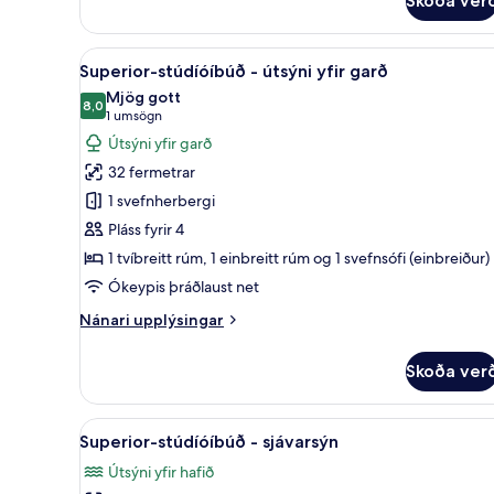
Skoða ver
sjávarsýn
-
jarðhæð
Skoða
Superior-stúdíóíbúð - útsýni yf
11
Superior-stúdíóíbúð - útsýni yfir garð
allar
Mjög gott
myndir
8,0
8,0 af 10
(1
1 umsögn
fyrir
umsögn)
Útsýni yfir garð
Superior-
32 fermetrar
stúdíóíbúð
1 svefnherbergi
-
Pláss fyrir 4
útsýni
1 tvíbreitt rúm, 1 einbreitt rúm og 1 svefnsófi (einbreiður)
yfir
garð
Ókeypis þráðlaust net
Nánari
Nánari upplýsingar
upplýsingar
fyrir
Skoða ver
Superior-
stúdíóíbúð
-
Skoða
32-tommu LED-sjónvarp með g
13
útsýni
Superior-stúdíóíbúð - sjávarsýn
allar
yfir
Útsýni yfir hafið
garð
myndir