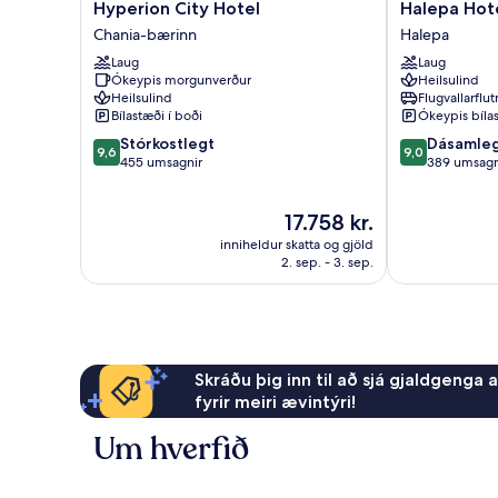
Hyperion
Halepa
Hyperion City Hotel
Halepa Hot
City
Hotel
Chania-bærinn
Halepa
Hotel
Halepa
Laug
Laug
Chania-
Ókeypis morgunverður
Heilsulind
bærinn
Heilsulind
Flugvallarflu
Bílastæði í boði
Ókeypis bíla
9.6
9.0
Stórkostlegt
Dásamle
9,6
9,0
af
af
455 umsagnir
389 umsagn
10,
10,
Stórkostlegt,
Dásamlegt,
Verðið
17.758 kr.
455
389
er
umsagnir
umsagnir
inniheldur skatta og gjöld
17.758 kr.
2. sep. - 3. sep.
Skráðu þig inn til að sjá gjaldgenga 
fyrir meiri ævintýri!
Um hverfið