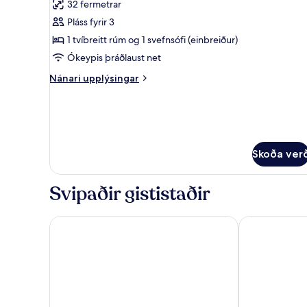
32 fermetrar
fyrir
Superior-
Pláss fyrir 3
stúdíóíbúð
1 tvíbreitt rúm og 1 svefnsófi (einbreiður)
-
Ókeypis þráðlaust net
sjávarsýn
Nánari
Nánari upplýsingar
upplýsingar
fyrir
Superior-
stúdíóíbúð
-
sjávarsýn
Skoða ver
Svipaðir gististaðir
Hyperion City Hotel
Halepa Hotel