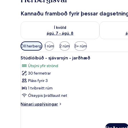
ð
a
Kannaðu framboð fyrir þessar dagsetnin
f
ó
Athuga framboð í kvöld ágú. 7 - ágú. 8
Athuga frambo
l
Í kvöld
k
ágú. 7 - ágú. 8
á
i
Síur
Öll herbergi
1 rúm
2 rúm
3+ rúm
í
Skoða
Stúdíóíbúð - sjávarsýn - jarðhæ
boði
13
Stúdíóíbúð - sjávarsýn - jarðhæð
allar
fyrir
Útsýni yfir strönd
myndir
herbergi
30 fermetrar
fyrir
Stúdíóíbúð
Pláss fyrir 3
-
1 tvíbreitt rúm
sjávarsýn
Ókeypis þráðlaust net
-
Nánari
Nánari upplýsingar
jarðhæð
upplýsingar
fyrir
Stúdíóíbúð
-