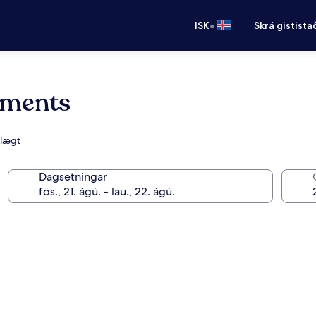
•
ISK
Skrá gistista
tments
álægt
Dagsetningar