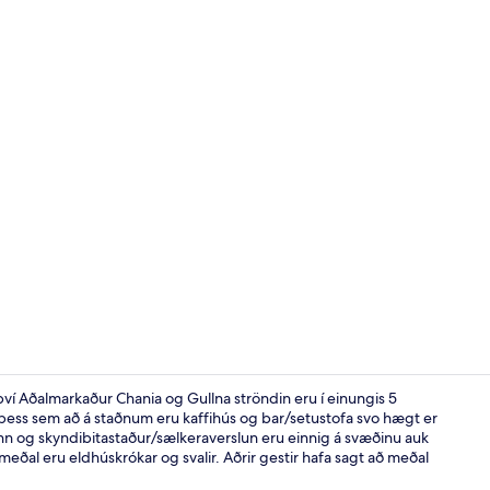
Hótelið að 
ví Aðalmarkaður Chania og Gullna ströndin eru í einungis 5
k þess sem að á staðnum eru kaffihús og bar/setustofa svo hægt er
ann og skyndibitastaður/sælkeraverslun eru einnig á svæðinu auk
Útsýni að gö
al eru eldhúskrókar og svalir. Aðrir gestir hafa sagt að meðal