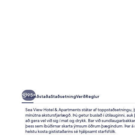
&
Apartments
95+
Yfirlit
Aðstaða
Staðsetning
Verð
Reglur
Sea View Hotel & Apartments státar af toppstaðsetningu, þ
mínútna akstursfjarlægð. Þú getur buslað í útilauginni, au
að gera vel við sig í mat og drykk. Bar við sundlaugarbakk
þess sem íbúðirnar skarta ýmsum öðrum þægindum. Þar á með
helstu kosta gististaðarins sé hjálpsamt starfsfólk.