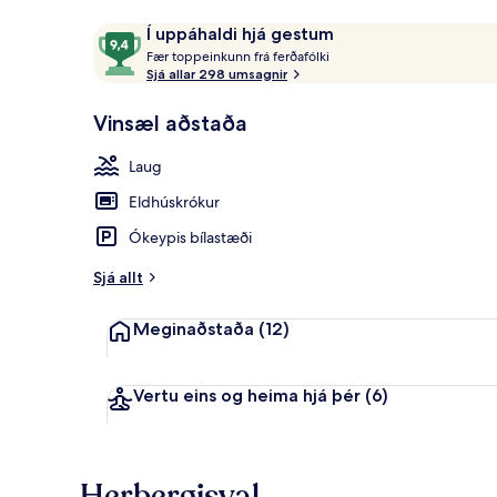
Umsagnir
9,4
Í uppáhaldi hjá gestum
F
af
Fær toppeinkunn frá ferðafólki
æ
Sjá allar 298 umsagnir
10,
Fyrir utan
r
Í
Vinsæl aðstaða
uppáhaldi
t
hjá
o
Laug
gestum
p
p
Eldhúskrókur
e
i
Ókeypis bílastæði
n
k
Sjá allt
u
n
Meginaðstaða
(12)
n
f
r
Vertu eins og heima hjá þér
(6)
á
f
e
Herbergisval
r