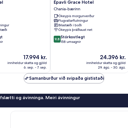
Epavli
el
Epavli Grace Hotel
Grace
Chania-bærinn
Hotel
Ókeypis morgunverður
Chania-
Flugvallarflutningur
bærinn
tningur
Bílastæði í boði
stæði
Ókeypis þráðlaust net
9.8
gt
Stórkostlegt
9,8
af
ir
158 umsagnir
10,
Stórkostlegt,
Verðið
Verðið
17.994 kr.
24.396 kr.
158
er
er
umsagnir
inniheldur skatta og gjöld
inniheldur skatta og gjöld
17.994 kr.
24.396 kr.
6. sep. - 7. sep.
29. ágú. - 30. ágú.
Samanburður við svipaða gististaði
afslætti og ávinninga. Meiri ávinningur