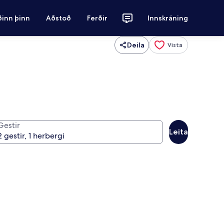
ðinn þinn
Aðstoð
Ferðir
Innskráning
Deila
Vista
Gestir
Leita