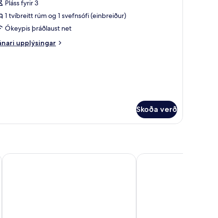
Pláss fyrir 3
rir
uperior-
1 tvíbreitt rúm og 1 svefnsófi (einbreiður)
túdíóíbúð
Ókeypis þráðlaust net
nari
nari upplýsingar
jávarsýn
plýsingar
ð
rir
perior-
luta
údíóíbúð
ávarsýn
Skoða verð
uta
Royal Sun Hotel
Deluxe Center Suites