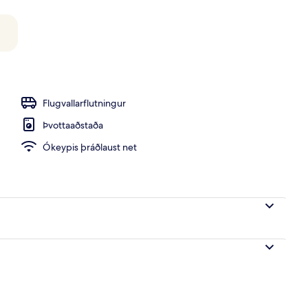
Flugvallarflutningur
Þvottaaðstaða
Ókeypis þráðlaust net