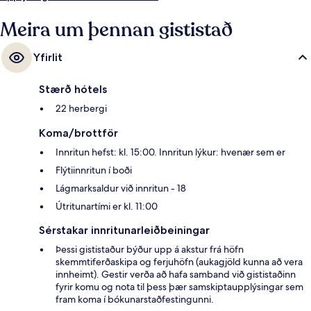
Meira um þennan gististað
Yfirlit
Stærð hótels
22 herbergi
Koma/brottför
Innritun hefst: kl. 15:00. Innritun lýkur: hvenær sem er
Flýtiinnritun í boði
Lágmarksaldur við innritun - 18
Útritunartími er kl. 11:00
Sérstakar innritunarleiðbeiningar
Þessi gististaður býður upp á akstur frá höfn
skemmtiferðaskipa og ferjuhöfn (aukagjöld kunna að vera
innheimt). Gestir verða að hafa samband við gististaðinn
fyrir komu og nota til þess þær samskiptaupplýsingar sem
fram koma í bókunarstaðfestingunni.