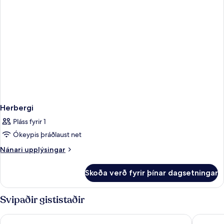
Herbergi
Pláss fyrir 1
Ókeypis þráðlaust net
Nánari
Nánari upplýsingar
upplýsingar
fyrir
Skoða verð fyrir þínar dagsetningar
Herbergi
Svipaðir gististaðir
Ilio Maris Hotel
Legacy S