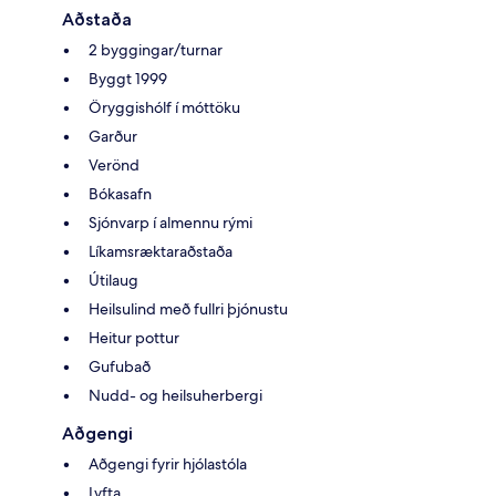
Aðstaða
2 byggingar/turnar
Byggt 1999
Öryggishólf í móttöku
Garður
Verönd
Bókasafn
Sjónvarp í almennu rými
Líkamsræktaraðstaða
Útilaug
Heilsulind með fullri þjónustu
Heitur pottur
Gufubað
Nudd- og heilsuherbergi
Aðgengi
Aðgengi fyrir hjólastóla
Lyfta