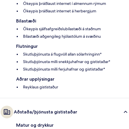
Ókeypis þráðlaust internet í almennum rýmum
Ókeypis þráðlaust internet á herbergjum
Bílastæði
Ókeypis sjálfsafgreiðslubílastæði á staðnum
Bílastæði aðgengileg hjólastólum á svæðinu
Flutningur
Skutluþjónusta á flugvöll allan sólarhringinn*
Skutluþjónusta milli snekkjuhafnar og gististaðar*
Skutluþjónusta milli ferjuhafnar og gististaðar*
Aðrar upplýsingar
Reyklaus gististaður
Aðstaða/þjónusta gististaðar
Matur og drykkur