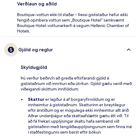
Verðlaun og aðild
Boutique-vottun ekki til staðar – Þessi gististaður hefur ekki
fengið opinbera vottun sem „Boutique Hotel“ samkvæmt
Boutique Hotel-vottunarkerfi á vegum Hellenic Chamber of
Hotels.
Gjöld og reglur
Skyldugjöld
Þú verður beðin/n að greiða eftirfarandi gjöld á
gististaðnum við innritun eða útritun. Gjöld gætu verið með
viðeigandi sköttum inniföldum:
Skattur
er lagður á af borgaryfirvöldum og er
innheimtur á gististaðnum. Skatturinn er breytilegur
eftir árstíðum og er mögulega ekki innheimtur allt árið.
Aðrar undanþágur eða skattaafslættir gætu átt við. Til
að fá frekari upplýsingar skaltu hafa samband við
gististaðinn með tengiliðaupplýsingunum sem finna má
í staðfestingunni sem berst eftir bókun.