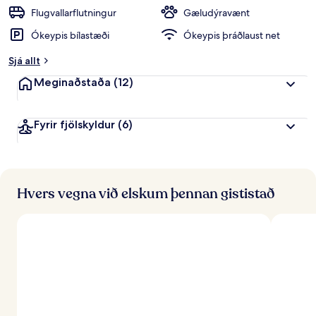
e
Flugvallarflutningur
Gæludýravænt
i
Ókeypis bílastæði
Ókeypis þráðlaust net
n
k
Sjá allt
u
n
Meginaðstaða
(12)
n
f
Fyrir fjölskyldur
(6)
r
á
f
e
r
Hvers vegna við elskum þennan gististað
ð
a
f
ó
l
k
i