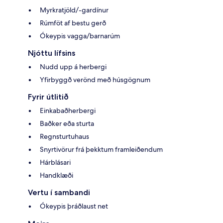
Myrkratjöld/-gardínur
Rúmföt af bestu gerð
Ókeypis vagga/barnarúm
Njóttu lífsins
Nudd upp á herbergi
Yfirbyggð verönd með húsgögnum
Fyrir útlitið
Einkabaðherbergi
Baðker eða sturta
Regnsturtuhaus
Snyrtivörur frá þekktum framleiðendum
Hárblásari
Handklæði
Vertu í sambandi
Ókeypis þráðlaust net