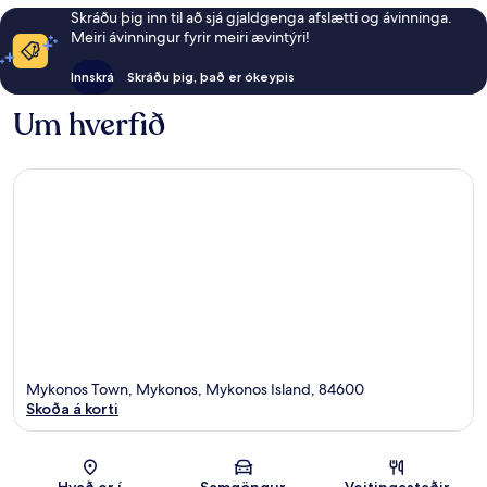
Skráðu þig inn til að sjá gjaldgenga afslætti og ávinninga.
Meiri ávinningur fyrir meiri ævintýri!
Innskrá
Skráðu þig, það er ókeypis
Um hverfið
Mykonos Town, Mykonos, Mykonos Island, 84600
Skoða á korti
Kort
Hvað er í
Samgöngur
Veitingastaðir