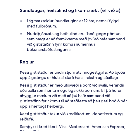
Sundlaugar, heilsulind og líkamsrækt (ef við á)
Lágmarksaldur í sundlaugina er 12 ára, nema í fylgd
með fullorðnum.
Nuddþjónusta og heilsulind eru í boði gegn pöntun,
sem hægt er að framkvæma með því að hafa samband
við gististaðinn fyrir komu í númerinu í
bókunarstaðfestingunni.
Reglur
Þessi gististaður er undir stjórn atvinnugestgjafa. Að bjóða
upp á gistingu er hluti af starfi hans, rekstri og aðalfagi.
Þessi gististaður er með útisvæði á borð við svalir, verandir
eða palla sem henta mögulega ekki börnum. Ef þú hefur
áhyggjur mælum við með að þú hafir samband við
gististaðinn fyrir komu til að staðfesta að þau geti boðið þér
upp á hentugt herbergi.
Þessi gististaður tekur við kreditkortum, debetkortum og
reiðufé.
Samþykkt kreditkort: Visa, Mastercard, American Express,