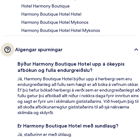
Hotel Harmony Boutique
Harmony Boutique Hotel Hotel
Harmony Boutique Hotel Mykonos
Harmony Boutique Hotel Hotel Mykonos
Algengar spurningar
Býður Harmony Boutique Hotel upp á ókeypis
afbókun og fulla endurgreiðslu?
Já, Harmony Boutique Hotel býður upp á herbergi sem eru
endurgreiðanleg að fullu sem hægt er að bóka á vefnum okkar.
Ef þú hefur bókað herbergi á verði sem er endurgreiðanlegt að
fullu getur þú afbókað allt niður í nokkra daga fyrir innritun eins
og sagt er fyrir um í skilmálum gististaðarins. Við hvetjum þig til
að skoða afbókunarreglur gististaðarins til að sjá nákvæma
skilmála og skilyrði.
Er Harmony Boutique Hotel með sundlaug?
Já, staðurinn er með útilaug.