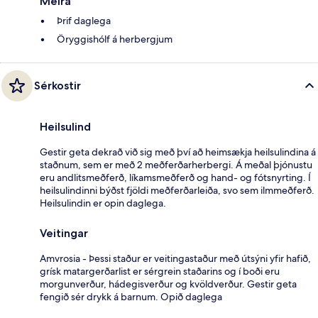
Meira
Þrif daglega
Öryggishólf á herbergjum
Sérkostir
Heilsulind
Gestir geta dekrað við sig með því að heimsækja heilsulindina á
staðnum, sem er með 2 meðferðarherbergi. Á meðal þjónustu
eru andlitsmeðferð, líkamsmeðferð og hand- og fótsnyrting. Í
heilsulindinni býðst fjöldi meðferðarleiða, svo sem ilmmeðferð.
Heilsulindin er opin daglega.
Veitingar
Amvrosia - Þessi staður er veitingastaður með útsýni yfir hafið,
grísk matargerðarlist er sérgrein staðarins og í boði eru
morgunverður, hádegisverður og kvöldverður. Gestir geta
fengið sér drykk á barnum. Opið daglega