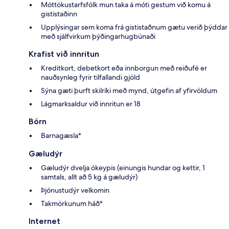
Móttökustarfsfólk mun taka á móti gestum við komu á
gististaðinn
Upplýsingar sem koma frá gististaðnum gætu verið þýddar
með sjálfvirkum þýðingarhugbúnaði
Krafist við innritun
Kreditkort, debetkort eða innborgun með reiðufé er
nauðsynleg fyrir tilfallandi gjöld
Sýna gæti þurft skilríki með mynd, útgefin af yfirvöldum
Lágmarksaldur við innritun er 18
Börn
Barnagæsla*
Gæludýr
Gæludýr dvelja ókeypis (einungis hundar og kettir, 1
samtals, allt að 5 kg á gæludýr)
Þjónustudýr velkomin
Takmörkunum háð*
Internet