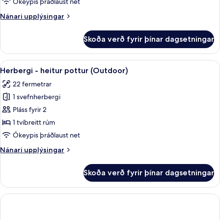
Ókeypis þráðlaust net
rúmi
Nánari
Nánari upplýsingar
-
upplýsingar
borgarsýn
fyrir
Skoða verð fyrir þínar dagsetningar
Superior-
herbergi
með
Skoða
Herbergi - heitur pottur (Outdoor) |
13
tvíbreiðu
Herbergi - heitur pottur (Outdoor)
allar
rúmi
22 fermetrar
-
myndir
borgarsýn
1 svefnherbergi
fyrir
Herbergi
Pláss fyrir 2
-
1 tvíbreitt rúm
heitur
Ókeypis þráðlaust net
pottur
Nánari
Nánari upplýsingar
(Outdoor)
upplýsingar
fyrir
Skoða verð fyrir þínar dagsetningar
Herbergi
-
heitur
pottur
(Outdoor)