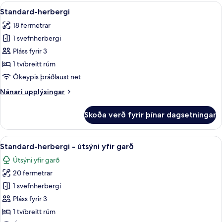
Skoða
1 svefnherbergi, rúmföt úr egypskri b
6
Standard-herbergi
allar
18 fermetrar
myndir
1 svefnherbergi
fyrir
Standard-
Pláss fyrir 3
herbergi
1 tvíbreitt rúm
Ókeypis þráðlaust net
Nánari
Nánari upplýsingar
upplýsingar
fyrir
Skoða verð fyrir þínar dagsetningar
Standard-
herbergi
Skoða
1 svefnherbergi, rúmföt úr egypskri b
9
Standard-herbergi - útsýni yfir garð
allar
Útsýni yfir garð
myndir
20 fermetrar
fyrir
Standard-
1 svefnherbergi
herbergi
Pláss fyrir 3
-
1 tvíbreitt rúm
útsýni