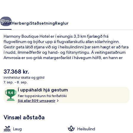
rra
Næsta
75+
Yfirlit
Herbergi
Staðsetning
Reglur
Harmony Boutique Hotel er í einungis 3,3 km fjarlægð frá
flugvellinum og býður upp á flugvallarskutlu allan sólarhringinn.
Gestir geta látið stjana við sig í heilsulindinni þar sem hægt er að fara
í nudd, ilmmeðferðir og hand- og fótsnyrtingu. Á veitingastaðnum
Amvrosia er svo grísk matargerðarlist í hávegum höfð, en hann er
opinn fyrir morgunverð, hádegisverð og kvöldverð. Útilaug, bar við
sundlaugarbakkann og líkamsræktaraðstaða eru einnig á staðnum.
Núverandi
37.368 kr.
Hjálpsamt starfsfólk og ástand gististaðarins almennt eru meðal
verð
inniheldur skatta og gjöld
helstu kosta gististaðarins að mati ferðamanna sem hafa heimsótt
er
7. sep. - 8. sep.
hann.
Fyrir utan
37.368 kr.
Umsagnir
9,4
Í uppáhaldi hjá gestum
F
af
Fær toppeinkunn frá ferðafólki
æ
Sjá allar 509 umsagnir
10,
r
Í
uppáhaldi
Vinsæl aðstaða
t
hjá
o
gestum
p
Laug
Heilsulind
p