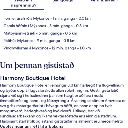
nágrenninu?
Fornleifasafnið á Mykonos
- 1 mín. ganga
- 0.0 km
Gamla höfnin í Mýkonos
- 3 mín. ganga
- 0.3 km
Matoyianni-stræti
- 5 mín. ganga
- 0.5 km
Ráðhús Mykonos
- 9 mín. ganga
- 0.8 km
Vindmyllurnar á Mykonos
- 12 mín. ganga
- 1.0 km
Um þennan gististað
Harmony Boutique Hotel
Harmony Boutique Hotel er í einungis 3,3 km fjarlægð frá flugvellinum
og býður upp á flugvallarskutlu allan sólarhringinn. Gestir geta látið
stjana við sig í heilsulindinni þar sem hægt er að fara í nudd,
ilmmeðferðir og hand- og fótsnyrtingu. Á veitingastaðnum Amvrosia er
svo grísk matargerðarlist í hávegum höfð, en hann er opinn fyrir
morgunverð, hádegisverð og kvöldverð. Útilaug, bar við
sundlaugarbakkann og líkamsræktaraðstaða eru einnig á staðnum.
Hjálpsamt starfsfólk og ástand gististaðarins almennt eru meðal helstu
kosta gististaðarins að mati ferðamanna sem hafa heimsótt hann.
Upplýsingar um rétt til afbókunar