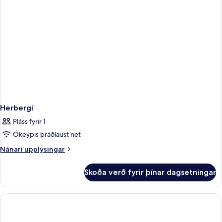
Herbergi
Pláss fyrir 1
Ókeypis þráðlaust net
Nánari
Nánari upplýsingar
upplýsingar
fyrir
Skoða verð fyrir þínar dagsetningar
Herbergi