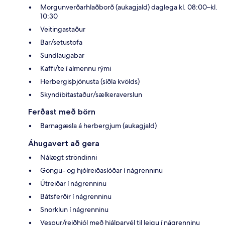
Morgunverðarhlaðborð (aukagjald) daglega kl. 08:00–kl.
10:30
Veitingastaður
Bar/setustofa
Sundlaugabar
Kaffi/te í almennu rými
Herbergisþjónusta (síðla kvölds)
Skyndibitastaður/sælkeraverslun
Ferðast með börn
Barnagæsla á herbergjum (aukagjald)
Áhugavert að gera
Nálægt ströndinni
Göngu- og hjólreiðaslóðar í nágrenninu
Útreiðar í nágrenninu
Bátsferðir í nágrenninu
Snorklun í nágrenninu
Vespur/reiðhjól með hjálparvél til leigu í nágrenninu