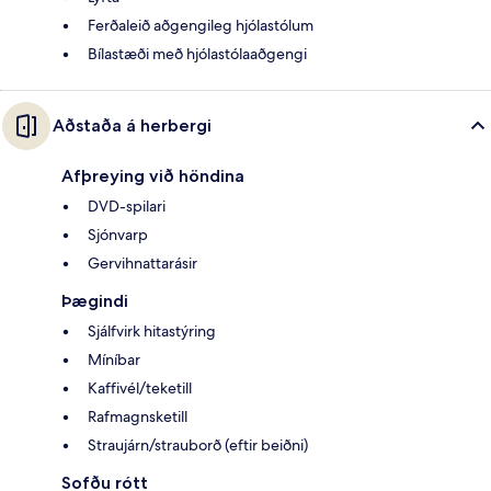
Ferðaleið aðgengileg hjólastólum
Bílastæði með hjólastólaaðgengi
Aðstaða á herbergi
Afþreying við höndina
DVD-spilari
Sjónvarp
Gervihnattarásir
Þægindi
Sjálfvirk hitastýring
Míníbar
Kaffivél/teketill
Rafmagnsketill
Straujárn/strauborð (eftir beiðni)
Sofðu rótt