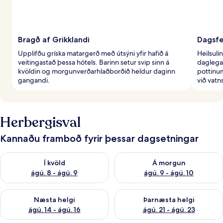
Bragð af Grikklandi
Dagsfer
Upplifðu gríska matargerð með útsýni yfir hafið á
Heilsuli
veitingastað þessa hótels. Barinn setur svip sinn á
daglega 
kvöldin og morgunverðarhlaðborðið heldur daginn
pottinum
gangandi.
við vat
Herbergisval
Kannaðu framboð fyrir þessar dagsetningar
Athuga framboð í kvöld ágú. 8 - ágú. 9
Athuga framboð á morgun ágú.
Í kvöld
Á morgun
ágú. 8 - ágú. 9
ágú. 9 - ágú. 10
Athuga framboð næstu helgi ágú. 14 - ágú. 16
Athuga framboð þarnæstu helg
Næsta helgi
Þarnæsta helgi
ágú. 14 - ágú. 16
ágú. 21 - ágú. 23