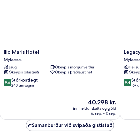
Ilio
Legacy
Ilio Maris Hotel
Legacy
Maris
Suites
Mykonos
Mykono
Hotel
Mykono
Laug
Ókeypis morgunverður
Heilsu
Mykonos
Ókeypis bílastæði
Ókeypis þráðlaust net
Ókeypi
9.6
9.4
Stórkostlegt
Stó
9,6
9,4
af
af
243 umsagnir
167 
10,
10,
Stórkostlegt,
Stórkost
Verðið
40.298 kr.
243
167
er
umsagnir
umsagni
inniheldur skatta og gjöld
40.298 kr.
6. sep. - 7. sep.
Samanburður við svipaða gististaði