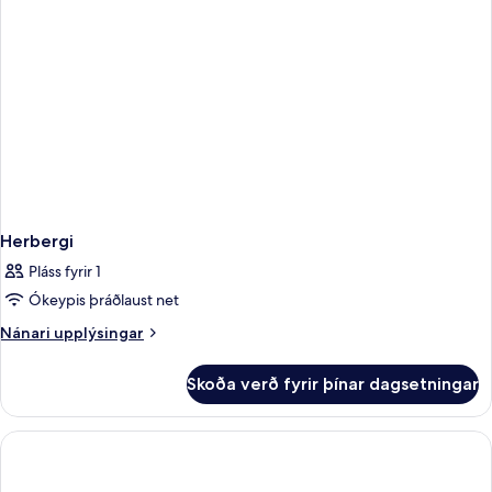
Herbergi
Pláss fyrir 1
Ókeypis þráðlaust net
Nánari
Nánari upplýsingar
upplýsingar
fyrir
Skoða verð fyrir þínar dagsetningar
Herbergi