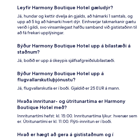
Leyfir Harmony Boutique Hotel gæludýr?
Já, hundar og kettir dvelja án gjalds, að hámarki 1 samtals, og
upp að 5 kg að hámarki hvert dýr. Einhverjar takmarkanir gætu
verið í gildi, svo vinsamlegast hafðu samband við gististaðinn til
að fá frekari upplýsingar.
Býður Harmony Boutique Hotel upp á bílastæði á
staðnum?
Já, boðið er upp á ókeypis sjálfsafgreiðslubílastæði.
Býður Harmony Boutique Hotel upp á
flugvallarskutluþjónustu?
Já, flugvallarskutla er í boði. Gjaldið er 25 EUR á mann.
Hvaða innritunar- og útritunartíma er Harmony
Boutique Hotel með?
Innritunartími hefst: kl. 15:00. Innritunartíma lýkur: hvenær sem
er. Útritunartími er kl. 11:00. Flýti-innritun er í boði.
Hvað er hægt að gera á gististaðnum og í