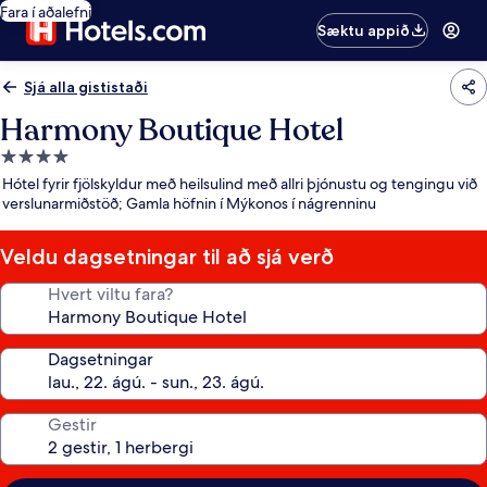
Fara í aðalefni
Sæktu appið
Sjá alla gististaði
Harmony Boutique Hotel
4.0
stjörnu
Hótel fyrir fjölskyldur með heilsulind með allri þjónustu og tengingu við
gististaður
verslunarmiðstöð; Gamla höfnin í Mýkonos í nágrenninu
Veldu dagsetningar til að sjá verð
Hvert viltu fara?
Dagsetningar
Gestir