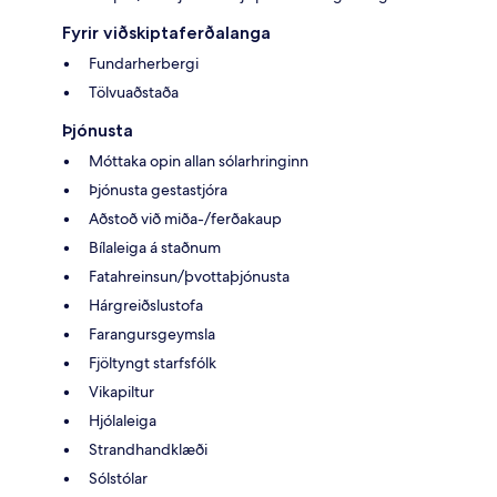
Fyrir viðskiptaferðalanga
Fundarherbergi
Tölvuaðstaða
Þjónusta
Móttaka opin allan sólarhringinn
Þjónusta gestastjóra
Aðstoð við miða-/ferðakaup
Bílaleiga á staðnum
Fatahreinsun/þvottaþjónusta
Hárgreiðslustofa
Farangursgeymsla
Fjöltyngt starfsfólk
Vikapiltur
Hjólaleiga
Strandhandklæði
Sólstólar