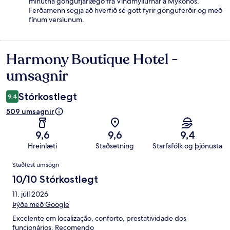
mínútna göngufjarlægð frá Vindmyllurnar á Mykonos.
Ferðamenn segja að hverfið sé gott fyrir gönguferðir og með
fínum verslunum.
Harmony Boutique Hotel -
Umsagnir
umsagnir
Stórkostlegt
9,4
509 umsagnir
9,6
9,6
9,4
Hreinlæti
Staðsetning
Starfsfólk og þjónusta
Umsagnir
Staðfest umsögn
10/10 Stórkostlegt
11. júlí 2026
Þýða með Google
Excelente em localização, conforto, prestatividade dos
funcionários. Recomendo