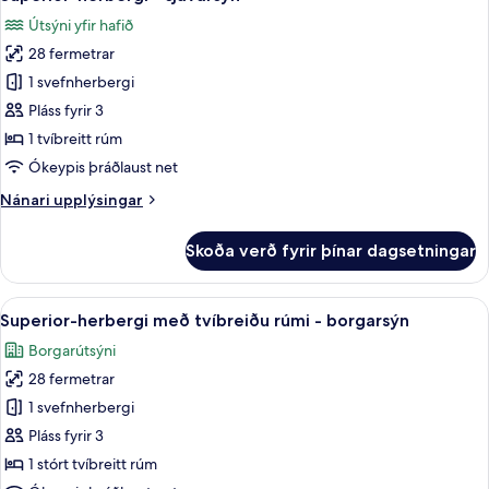
allar
Útsýni yfir hafið
myndir
28 fermetrar
fyrir
Superior-
1 svefnherbergi
herbergi
Pláss fyrir 3
-
1 tvíbreitt rúm
sjávarsýn
Ókeypis þráðlaust net
Nánari
Nánari upplýsingar
upplýsingar
fyrir
Skoða verð fyrir þínar dagsetningar
Superior-
herbergi
-
Skoða
1 svefnherbergi, rúmföt úr egypskri b
8
sjávarsýn
Superior-herbergi með tvíbreiðu rúmi - borgarsýn
allar
Borgarútsýni
myndir
28 fermetrar
fyrir
Superior-
1 svefnherbergi
herbergi
Pláss fyrir 3
með
1 stórt tvíbreitt rúm
tvíbreiðu