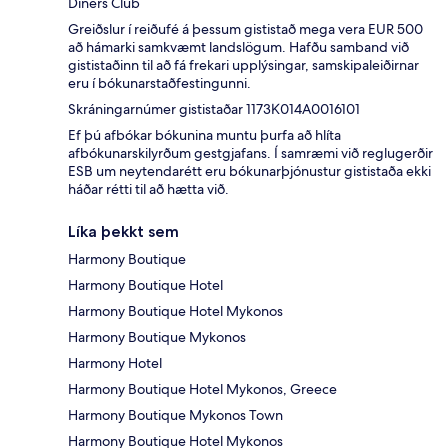
Diners Club
Greiðslur í reiðufé á þessum gististað mega vera EUR 500
að hámarki samkvæmt landslögum. Hafðu samband við
gististaðinn til að fá frekari upplýsingar, samskipaleiðirnar
eru í bókunarstaðfestingunni.
Skráningarnúmer gististaðar 1173Κ014A0016101
Ef þú afbókar bókunina muntu þurfa að hlíta
afbókunarskilyrðum gestgjafans. Í samræmi við reglugerðir
ESB um neytendarétt eru bókunarþjónustur gististaða ekki
háðar rétti til að hætta við.
Líka þekkt sem
Harmony Boutique
Harmony Boutique Hotel
Harmony Boutique Hotel Mykonos
Harmony Boutique Mykonos
Harmony Hotel
Harmony Boutique Hotel Mykonos, Greece
Harmony Boutique Mykonos Town
Harmony Boutique Hotel Mykonos