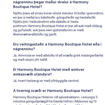
nágrenninu þegar maður dvelur á Harmony
Boutique Hotel?
Njóttu þess að ýmiss konar útivist stendur til boða í grenndinni,
en þar á meðal eru bátsferðir, gönguferðir og hestaferðir.
Njóttu þín í heilsulindinni eða slakaðu á í heita
pottinum.Harmony Boutique Hotel er þar að auki með útilaug
og gufubaði, auk þess sem gististaðurinn er með
líkamsræktaraðstöðu og garði.
Eru veitingastaðir á Harmony Boutique Hotel eða í
nágrenninu?
Já, Amvrosia er með aðstöðu til að snæða grísk matargerðarlist
og með útsýni yfir hafið.
Er Harmony Boutique Hotel með einhver
einkasvæði utandyra?
Já, hvert herbergi er með yfirbyggða verönd.
Á hvernig svæði er Harmony Boutique Hotel?
Harmony Boutique Hotel er við sjávarbakkann, í einungis 3
mínútna göngufjarlægð frá Gamla höfnin í Mýkonos og 13