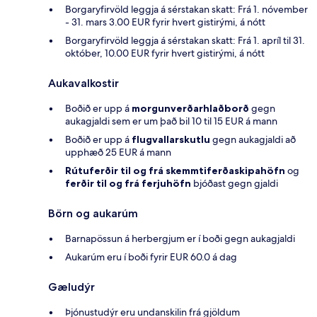
Borgaryfirvöld leggja á sérstakan skatt: Frá 1. nóvember
- 31. mars 3.00 EUR fyrir hvert gistirými, á nótt
Borgaryfirvöld leggja á sérstakan skatt: Frá 1. apríl til 31.
október, 10.00 EUR fyrir hvert gistirými, á nótt
Aukavalkostir
Boðið er upp á
morgunverðarhlaðborð
gegn
aukagjaldi sem er um það bil 10 til 15 EUR á mann
Boðið er upp á
flugvallarskutlu
gegn aukagjaldi að
upphæð 25 EUR á mann
Rútuferðir til og frá skemmtiferðaskipahöfn
og
ferðir til og frá ferjuhöfn
bjóðast gegn gjaldi
Börn og aukarúm
Barnapössun á herbergjum er í boði gegn aukagjaldi
Aukarúm eru í boði fyrir EUR 60.0 á dag
Gæludýr
Þjónustudýr eru undanskilin frá gjöldum