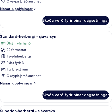
Ókeypis þráðlaust net
yfir
Nánari
Nánari upplýsingar
garð
upplýsingar
fyrir
Skoða verð fyrir þínar dagsetningar
Standard-
herbergi
-
Skoða
1 svefnherbergi, rúmföt úr egypskri b
11
útsýni
Standard-herbergi - sjávarsýn
allar
yfir
Útsýni yfir hafið
garð
myndir
22 fermetrar
fyrir
Standard-
1 svefnherbergi
herbergi
Pláss fyrir 3
-
1 tvíbreitt rúm
sjávarsýn
Ókeypis þráðlaust net
Nánari
Nánari upplýsingar
upplýsingar
fyrir
Skoða verð fyrir þínar dagsetningar
Standard-
herbergi
-
Skoða
Superior-herbergi - sjávarsýn | 1 svef
9
sjávarsýn
Superior-herbergi - sjávarsýn