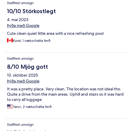
Staðfest umsögn
10/10 Stórkostlegt
4. maí 2023
Þýða með Google
Cute clean quiet little area with a nice refreshing pool
Koral, 1 nætur/nátta ferð
Staðfest umsögn
8/10 Mjög gott
10. október 2025
Þýða með Google
It was a pretty place. Very clean. The location was not ideal tho.
Quite a drive from the main areas. Uphill and stairs so it was hard
to carry all luggage
Yanci, 2 nætur/nátta ferð
Staðfest umsögn