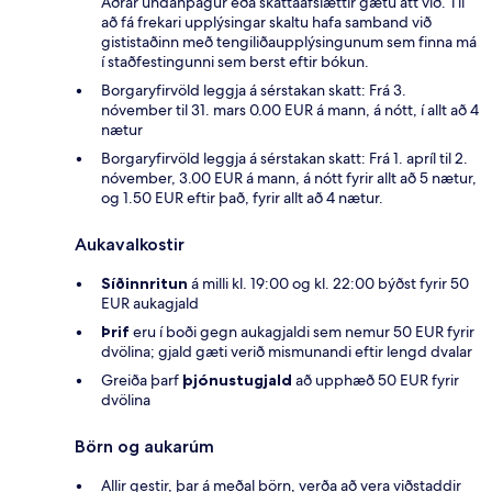
Aðrar undanþágur eða skattaafslættir gætu átt við. Til
að fá frekari upplýsingar skaltu hafa samband við
gististaðinn með tengiliðaupplýsingunum sem finna má
í staðfestingunni sem berst eftir bókun.
Borgaryfirvöld leggja á sérstakan skatt: Frá 3.
nóvember til 31. mars 0.00 EUR á mann, á nótt, í allt að 4
nætur
Borgaryfirvöld leggja á sérstakan skatt: Frá 1. apríl til 2.
nóvember, 3.00 EUR á mann, á nótt fyrir allt að 5 nætur,
og 1.50 EUR eftir það, fyrir allt að 4 nætur.
Aukavalkostir
Síðinnritun
á milli kl. 19:00 og kl. 22:00 býðst fyrir 50
EUR aukagjald
Þrif
eru í boði gegn aukagjaldi sem nemur 50 EUR fyrir
dvölina; gjald gæti verið mismunandi eftir lengd dvalar
Greiða þarf
þjónustugjald
að upphæð 50 EUR fyrir
dvölina
Börn og aukarúm
Allir gestir, þar á meðal börn, verða að vera viðstaddir