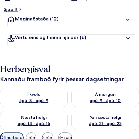
Sjá allt
Meginaðstaða
(12)
Vertu eins og heima hjá þér
(6)
Herbergisval
Kannaðu framboð fyrir þessar dagsetningar
Athuga framboð í kvöld ágú. 8 - ágú. 9
Athuga framboð á morgun ágú.
Í kvöld
Á morgun
ágú. 8 - ágú. 9
ágú. 9 - ágú. 10
Athuga framboð næstu helgi ágú. 14 - ágú. 16
Athuga framboð þarnæstu helg
Næsta helgi
Þarnæsta helgi
ágú. 14 - ágú. 16
ágú. 21 - ágú. 23
Síur
Öll herbergi
1 rúm
2 rúm
3+ rúm