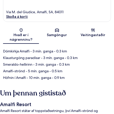
Via M. del Giudice, Amalfi, SA, 84011
Skoða á korti
Kort
Hvað er í
Samgöngur
Veitingastaðir
nágrenninu?
Dómkirkja Amalfi
- 3 mín. ganga
- 0.3 km
Klausturgöng paradísar
- 3 mín. ganga
- 0.3 km
Smeraldo-hellirinn
- 3 mín. ganga
- 0.3 km
Amalfi-strönd
- 5 mín. ganga
- 0.5 km
Höfnin í Amalfi
- 10 mín. ganga
- 0.9 km
Um þennan gististað
Amalfi Resort
Amalfi Resort státar af toppstaðsetningu, því Amalfi-strönd og