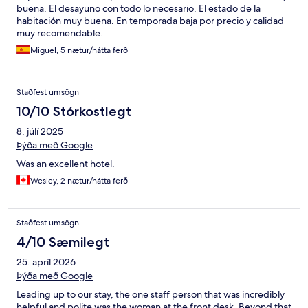
buena. El desayuno con todo lo necesario. El estado de la
habitación muy buena. En temporada baja por precio y calidad
muy recomendable.
Miguel, 5 nætur/nátta ferð
Staðfest umsögn
10/10 Stórkostlegt
8. júlí 2025
Þýða með Google
Was an excellent hotel.
Wesley, 2 nætur/nátta ferð
Staðfest umsögn
4/10 Sæmilegt
25. apríl 2026
Þýða með Google
Leading up to our stay, the one staff person that was incredibly
helpful and polite was the woman at the front desk. Beyond that