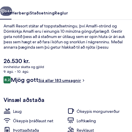
rra
Næsta
64+
Yfirlit
Herbergi
Staðsetning
Reglur
Amalfi Resort státar af toppstaðsetningu, því Amalfi-strönd og
Dómkirkja Amalfi eru í einungis 10 mínútna göngufjarlægð. Gestir
geta notið þess að á staðnum er útilaug sem er opin hluta úr ári auk
þess sem hægt er að fara í köfun og snorklun í nágrenninu. Meðal
annarra þæginda sem þú getur hlakkað til að njóta í þessu
affittacamere-húsi fyrir vandláta eru
skyndibitastaður/sælkeraverslun, verönd og garður.
Núverandi
26.530 kr.
verð
inniheldur skatta og gjöld
er
9. ágú. - 10. ágú.
Útilaug sem er opin hluta úr ári, sólstó
26.530 kr.
Umsagnir
Mjög gott
8,2
Sjá allar 183 umsagnir
8,2 af 10
Vinsæl aðstaða
Laug
Ókeypis morgunverður
Ókeypis þráðlaust net
Loftkæling
Þvottaaðstaða
Reyklaust