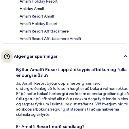
Amalfi Holiday Resort
Holiday Amalfi
Amalfi Resort Amalfi
Amalfi Holiday Resort
Amalfi Resort Affittacamere
Amalfi Resort Affittacamere Amalfi
Algengar spurningar
Býður Amalfi Resort upp á ókeypis afbókun og fulla
endurgreiðslu?
Já, Amalfi Resort býður upp á herbergi sem eru
endurgreiðanleg að fullu sem hægt er að bóka á vefnum okkar.
Ef þú hefur bókað herbergi á verði sem er endurgreiðanlegt að
fullu getur þú afbókað allt niður í nokkra daga fyrir innritun eins
og sagt er fyrir um í skilmálum gististaðarins. Við hvetjum þig til
að skoða afbókunarreglur gististaðarins til að sjá nákvæma
skilmála og skilyrði.
Er Amalfi Resort með sundlaug?