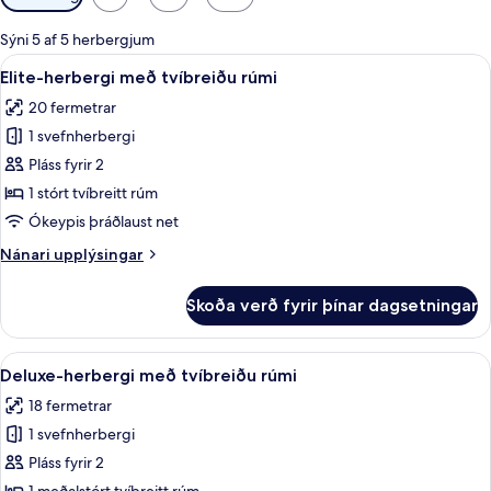
í
boði
Sýni 5 af 5 herbergjum
fyrir
Skoða
Elite-herbergi með tvíbreiðu rúmi | R
7
Elite-herbergi með tvíbreiðu rúmi
herbergi
allar
20 fermetrar
myndir
1 svefnherbergi
fyrir
Elite-
Pláss fyrir 2
herbergi
1 stórt tvíbreitt rúm
með
Ókeypis þráðlaust net
tvíbreiðu
Nánari
Nánari upplýsingar
rúmi
upplýsingar
fyrir
Skoða verð fyrir þínar dagsetningar
Elite-
herbergi
með
Skoða
Deluxe-herbergi með tvíbreiðu rúmi |
6
tvíbreiðu
Deluxe-herbergi með tvíbreiðu rúmi
allar
rúmi
18 fermetrar
myndir
1 svefnherbergi
fyrir
Deluxe-
Pláss fyrir 2
herbergi