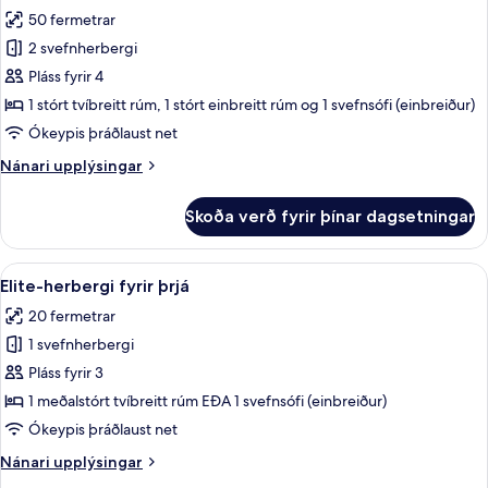
allar
rúmi
50 fermetrar
myndir
2 svefnherbergi
fyrir
Fjölskyldusvíta
Pláss fyrir 4
1 stórt tvíbreitt rúm, 1 stórt einbreitt rúm og 1 svefnsófi (einbreiður)
Ókeypis þráðlaust net
Nánari
Nánari upplýsingar
upplýsingar
fyrir
Skoða verð fyrir þínar dagsetningar
Fjölskyldusvíta
Skoða
Elite-herbergi fyrir þrjá | Rúmföt úr 
10
Elite-herbergi fyrir þrjá
allar
20 fermetrar
myndir
1 svefnherbergi
fyrir
Elite-
Pláss fyrir 3
herbergi
1 meðalstórt tvíbreitt rúm EÐA 1 svefnsófi (einbreiður)
fyrir
Ókeypis þráðlaust net
þrjá
Nánari
Nánari upplýsingar
upplýsingar