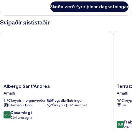
fyrir
Skoða verð fyrir þínar dagsetningar
Elite-
herbergi
fyrir
Svipaðir gististaðir
þrjá
Albergo Sant'Andrea
Terrazz
Albergo
Terrazza
Albergo Sant'Andrea
Terra
Sant'Andrea
Duomo
Amalfi
Amalfi
Amalfi
Amalfi
Ókeypis morgunverður
Flugvallarflutningur
Ókeypi
Bílastæði í boði
Ókeypis þráðlaust net
Bar
9.0
Dásamlegt
9,0
af
264 umsagnir
8.8
Frá
10,
8,8
af
287 
Dásamlegt,