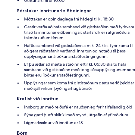
Útritunartími er 10:00
Sérstakar innritunarleiðbeiningar
Móttakan er opin daglega frá hádegi til kl. 18:30
Gestir verða að hafa samband við gististaðinn með fyrirvara
til að fá innritunarleiðbeiningar; starfsfólk er í afgreiðslu á
takmörkuðum tímum
Hafðu samband við gististaðinn a.m.k. 24 klst. fyrir komu til
að gera ráðstafanir varðandi innritun og notaðu til þess
upplýsingarnar á bókunarstaðfestingingunni.
Ef þú ætlar að mæta á staðinn eftir kl. 06:30 skaltu hafa
samband við gististaðinn með tengiliðaupplýsingunum sem
birtar eru í bókunarstaðfestingunni.
Upplýsingar sem koma frá gististaðnum gætu verið þýddar
með sjálfvirkum þýðingarhugbúnaði
Krafist við innritun
Innborgun með reiðufé er nauðsynleg fyrir tilfallandi gjöld
Sýna gæti þurft skilríki með mynd, útgefin af yfirvöldum
Lágmarksaldur við innritun er 18
Börn