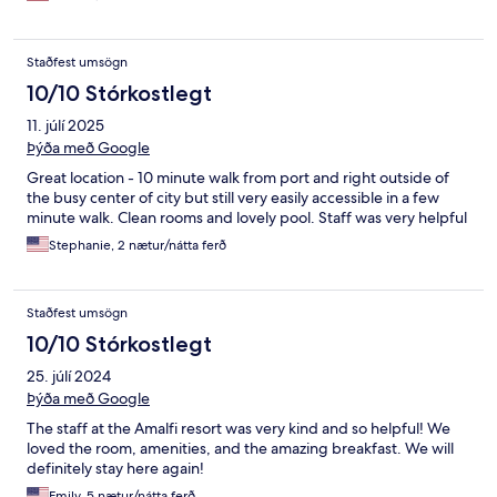
Staðfest umsögn
10/10 Stórkostlegt
11. júlí 2025
Þýða með Google
Great location - 10 minute walk from port and right outside of
the busy center of city but still very easily accessible in a few
minute walk. Clean rooms and lovely pool. Staff was very helpful
Stephanie, 2 nætur/nátta ferð
Staðfest umsögn
10/10 Stórkostlegt
25. júlí 2024
Þýða með Google
The staff at the Amalfi resort was very kind and so helpful! We
loved the room, amenities, and the amazing breakfast. We will
definitely stay here again!
Emily, 5 nætur/nátta ferð