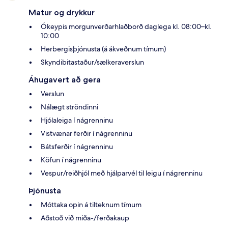
Matur og drykkur
Ókeypis morgunverðarhlaðborð daglega kl. 08:00–kl.
10:00
Herbergisþjónusta (á ákveðnum tímum)
Skyndibitastaður/sælkeraverslun
Áhugavert að gera
Verslun
Nálægt ströndinni
Hjólaleiga í nágrenninu
Vistvænar ferðir í nágrenninu
Bátsferðir í nágrenninu
Köfun í nágrenninu
Vespur/reiðhjól með hjálparvél til leigu í nágrenninu
Þjónusta
Móttaka opin á tilteknum tímum
Aðstoð við miða-/ferðakaup