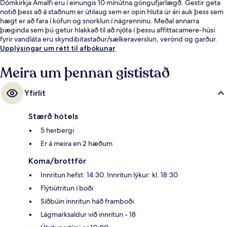
Dómkirkja Amalfi eru í einungis 10 mínútna göngufjarlægð. Gestir geta
notið þess að á staðnum er útilaug sem er opin hluta úr ári auk þess sem
hægt er að fara í köfun og snorklun í nágrenninu. Meðal annarra
þæginda sem þú getur hlakkað til að njóta í þessu affittacamere-húsi
fyrir vandláta eru skyndibitastaður/sælkeraverslun, verönd og garður.
Upplýsingar um rétt til afbókunar
Meira um þennan gististað
Yfirlit
Stærð hótels
5 herbergi
Er á meira en 2 hæðum
Koma/brottför
Innritun hefst: 14:30. Innritun lýkur: kl. 18:30
Flýtiútritun í boði
Síðbúin innritun háð framboði
Lágmarksaldur við innritun - 18