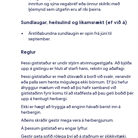
innritun og sýna vegabréf eða önnur skilríki með
ljósmynd sem útgefin eru af ríki þeirra.
Sundlaugar, heilsulind og líkamsrækt (ef við á)
Árstíðabundna sundlaugin er opin frá júní til
september.
Reglur
Þessi gististaður er undir stjórn atvinnugestgjafa. Að bjóða
upp á gistingu er hluti af starfi hans, rekstri og aðalfagi.
Þessi gististaður er með útisvæði á borð við svalir, verandir
eða palla sem henta mögulega ekki börnum. Ef þú hefur
áhyggjur mælum við með að þú hafir samband við
gististaðinn fyrir komu til að staðfesta að þau geti boðið þér
upp á hentugt herbergi.
Ekki er hægt að tryggja að enginn hávaði berist inn á
herbergin.
Aðeins skráðir gestir mega vera á herbergjunum.
Á þessum gististað eru engar lyftur.
Gestir geta sofið rólega því að á staðnum er slökkvitæki.