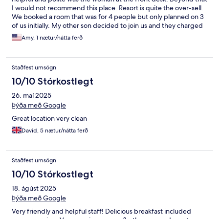
I would not recommend this place. Resort is quite the over-sell.
We booked a room that was for 4 people but only planned on 3
of us initially. My other son decided to join us and they charged
us another 50% of the room cost! And, for that they gave an
Amy, 1 nætur/nátta ferð
extra pool towel to use. Then after the staff left, we realized he
didn’t even have sheets for the pull out bed - ridiculous. Finally
the breakfast is all packaged baked goods, there was fresh fruit
Staðfest umsögn
available.
10/10 Stórkostlegt
26. maí 2025
Þýða með Google
Great location very clean
David, 5 nætur/nátta ferð
Staðfest umsögn
10/10 Stórkostlegt
18. ágúst 2025
Þýða með Google
Very friendly and helpful staff! Delicious breakfast included