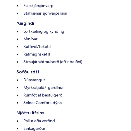
Flatskjársjónvarp
Stafrænar sjónvarpsrásir
Þægindi
Loftkæling og kynding
Míníbar
Kaffivél/teketill
Rafmagnsketill
Straujárn/strauborð (eftir beiðni)
Sofðu rótt
Dúnsængur
Myrkratjöld/-gardínur
Rúmföt af bestu gerð
Select Comfort-dýna
Njóttu lífsins
Pallur eða verönd
Einkagarður