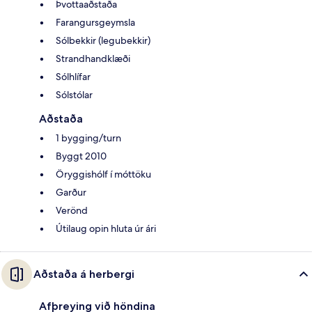
Þvottaaðstaða
Farangursgeymsla
Sólbekkir (legubekkir)
Strandhandklæði
Sólhlífar
Sólstólar
Aðstaða
1 bygging/turn
Byggt 2010
Öryggishólf í móttöku
Garður
Verönd
Útilaug opin hluta úr ári
Aðstaða á herbergi
Afþreying við höndina