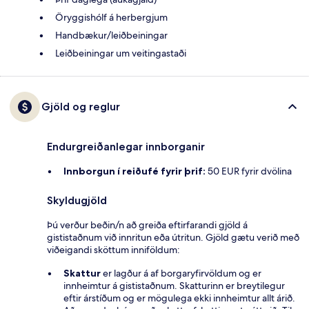
Öryggishólf á herbergjum
Handbækur/leiðbeiningar
Leiðbeiningar um veitingastaði
Gjöld og reglur
Endurgreiðanlegar innborganir
Innborgun í reiðufé fyrir þrif:
50 EUR fyrir dvölina
Skyldugjöld
Þú verður beðin/n að greiða eftirfarandi gjöld á
gististaðnum við innritun eða útritun. Gjöld gætu verið með
viðeigandi sköttum inniföldum:
Skattur
er lagður á af borgaryfirvöldum og er
innheimtur á gististaðnum. Skatturinn er breytilegur
eftir árstíðum og er mögulega ekki innheimtur allt árið.