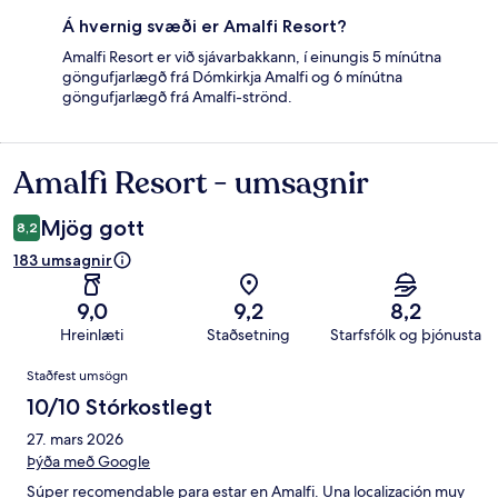
Á hvernig svæði er Amalfi Resort?
Amalfi Resort er við sjávarbakkann, í einungis 5 mínútna
göngufjarlægð frá Dómkirkja Amalfi og 6 mínútna
göngufjarlægð frá Amalfi-strönd.
Amalfi Resort - umsagnir
Umsagnir
Mjög gott
8,2
183 umsagnir
9,0
9,2
8,2
Hreinlæti
Staðsetning
Starfsfólk og þjónusta
Umsagnir
Staðfest umsögn
10/10 Stórkostlegt
27. mars 2026
Þýða með Google
Súper recomendable para estar en Amalfi. Una localización muy