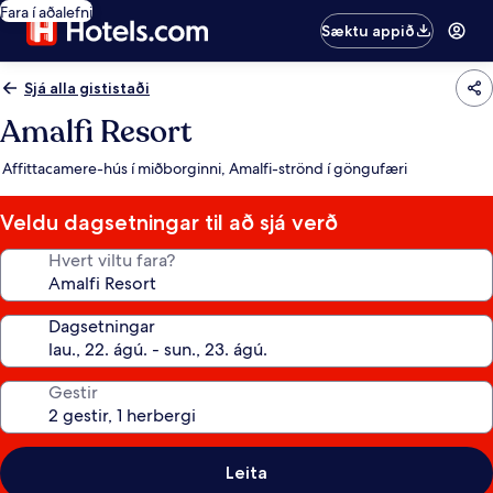
Fara í aðalefni
Sæktu appið
Sjá alla gististaði
Amalfi Resort
Affittacamere-hús í miðborginni, Amalfi-strönd í göngufæri
Veldu dagsetningar til að sjá verð
Hvert viltu fara?
Dagsetningar
Gestir
Leita