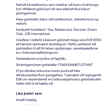
Nafnið á kreditkortinu sem notað er við komu til að borga
fyrir tilfallandi gjöld þarf að vera aðalnafnið á bókun
gistingarinnar.
Þessi gististaður tekur við kreditkortum, debetkortum og
reiðufé.
Samþykkt kreditkort: Visa, Mastercard, Discover, Diners
Club, JCB International
Greiðslur í reiðufé á þessum gististað mega vera EUR 5000
að hámarki samkvæmt landslögum. Hafðu samband við
gististaðinn til að fá frekari upplýsingar, samskipaleiðirnar
eru í bókunarstaðfestingunni.
Gististaðurinn er þrifinn af fagfólki.
Skráningarnúmer gististaðar IT065006B4E7JOTNNT
Ef þú afbókar bókunina muntu þurfa að hlíta
afbókunarskilyrðum gestgjafans. Í samræmi við reglugerðir
ESB um neytendarétt eru bókunarþjónustur gististaða ekki
háðar rétti til að hætta við.
Líka þekkt sem
Amalfi Holiday