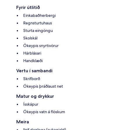
Fyrir útlitið
Einkabaðherbergi
Regnsturtuhaus
Sturta eingöngu
Skolskál
Ókeypis snyrtivörur
Hárblásari
Handklæði
Vertu í sambandi
Skrifborð
Ókeypis þráðlaust net
Matur og drykkur
Ísskápur
Ókeypis vatn á flöskum
Meira
Þrif daglega (aukagjald)