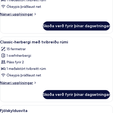
1 meðalstórt tvíbreitt rúm
með
Ókeypis þráðlaust net
tvíbreiðu
Nánari
Nánari upplýsingar
rúmi
upplýsingar
fyrir
Skoða verð fyrir þínar dagsetningar
Deluxe-
herbergi
með
Skoða
Classic-herbergi með tvíbreiðu rúmi 
6
tvíbreiðu
Classic-herbergi með tvíbreiðu rúmi
allar
rúmi
15 fermetrar
myndir
1 svefnherbergi
fyrir
Classic-
Pláss fyrir 2
herbergi
1 meðalstórt tvíbreitt rúm
með
Ókeypis þráðlaust net
tvíbreiðu
Nánari
Nánari upplýsingar
rúmi
upplýsingar
fyrir
Skoða verð fyrir þínar dagsetningar
Classic-
herbergi
með
Skoða
Fjölskyldusvíta | Rúmföt úr egypskri 
10
tvíbreiðu
Fjölskyldusvíta