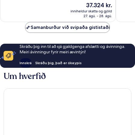
10,
264
Verðið
37.324 kr.
Frábært
umsagnir
er
287
inniheldur skatta og gjöld
37.324 kr.
27. ágú. - 28. ágú.
umsagni
Samanburður við svipaða gististaði
Skráðu þig inn til að sjá gjaldgenga afslætti og ávinninga.
Meiri ávinningur fyrir meiri ævintýri!
Innskrá
Skráðu þig, það er ókeypis
Um hverfið