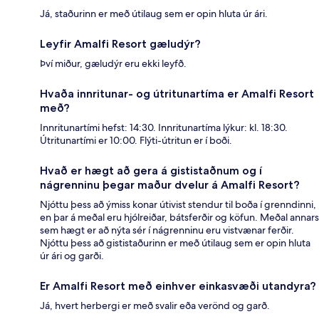
Já, staðurinn er með útilaug sem er opin hluta úr ári.
Leyfir Amalfi Resort gæludýr?
Því miður, gæludýr eru ekki leyfð.
Hvaða innritunar- og útritunartíma er Amalfi Resort
með?
Innritunartími hefst: 14:30. Innritunartíma lýkur: kl. 18:30.
Útritunartími er 10:00. Flýti-útritun er í boði.
Hvað er hægt að gera á gististaðnum og í
nágrenninu þegar maður dvelur á Amalfi Resort?
Njóttu þess að ýmiss konar útivist stendur til boða í grenndinni,
en þar á meðal eru hjólreiðar, bátsferðir og köfun. Meðal annars
sem hægt er að nýta sér í nágrenninu eru vistvænar ferðir.
Njóttu þess að gististaðurinn er með útilaug sem er opin hluta
úr ári og garði.
Er Amalfi Resort með einhver einkasvæði utandyra?
Já, hvert herbergi er með svalir eða verönd og garð.