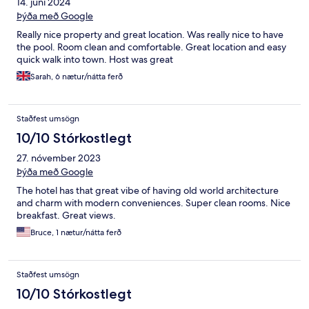
14. júní 2024
Þýða með Google
Really nice property and great location. Was really nice to have
the pool. Room clean and comfortable. Great location and easy
quick walk into town. Host was great
Sarah, 6 nætur/nátta ferð
Staðfest umsögn
10/10 Stórkostlegt
27. nóvember 2023
Þýða með Google
The hotel has that great vibe of having old world architecture
and charm with modern conveniences. Super clean rooms. Nice
breakfast. Great views.
Bruce, 1 nætur/nátta ferð
Staðfest umsögn
10/10 Stórkostlegt