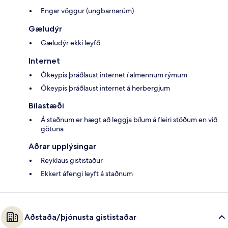
Engar vöggur (ungbarnarúm)
Gæludýr
Gæludýr ekki leyfð
Internet
Ókeypis þráðlaust internet í almennum rýmum
Ókeypis þráðlaust internet á herbergjum
Bílastæði
Á staðnum er hægt að leggja bílum á fleiri stöðum en við
götuna
Aðrar upplýsingar
Reyklaus gististaður
Ekkert áfengi leyft á staðnum
Aðstaða/þjónusta gististaðar