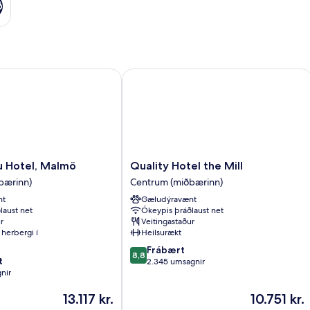
ð
 Hotel, Malmö
Quality Hotel the Mill
Quality
u Hotel, Malmö
Quality Hotel the Mill
Hotel
bærinn)
Centrum (miðbærinn)
the
nt
Gæludýravænt
Mill
laust net
Ókeypis þráðlaust net
Centrum
r
Veitingastaður
(miðbærinn)
herbergi í
Heilsurækt
8.8
Frábært
8,8
t
af
2.345 umsagnir
nir
10,
Frábært,
Verðið
Verðið
13.117 kr.
10.751 kr.
2.345
er
er