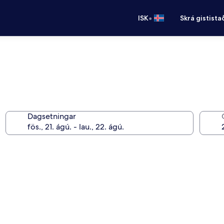
•
ISK
Skrá gistista
Dagsetningar