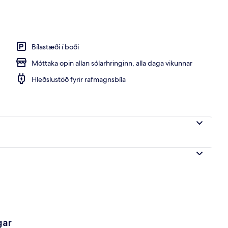
ópskur morgunverður daglega
Bílastæði í boði
Móttaka opin allan sólarhringinn, alla daga vikunnar
Hleðslustöð fyrir rafmagnsbíla
gar