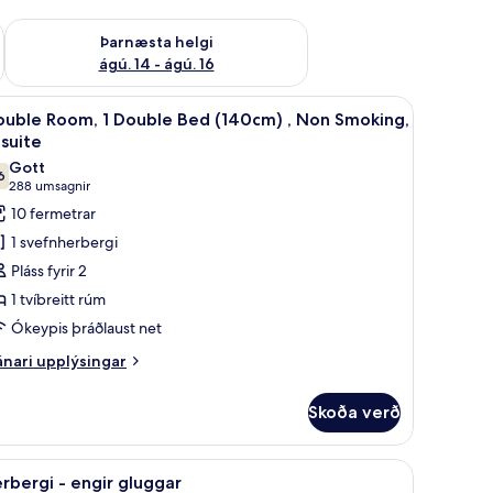
ágú. 9
Athuga framboð þarnæstu helgi ágú. 14 - ágú. 16
Þarnæsta helgi
ágú. 14 - ágú. 16
 þráðlaus nettenging, rúmföt
koða
Double Room, 1 Double Bed (140cm) , Non Smok
9
ouble Room, 1 Double Bed (140cm) , Non Smoking,
lar
suite
yndir
Gott
6
rir
7,6 af 10
(288
288 umsagnir
ouble
umsagnir)
10 fermetrar
oom,
1 svefnherbergi
Pláss fyrir 2
ouble
1 tvíbreitt rúm
ed
Ókeypis þráðlaust net
140cm)
nari
nari upplýsingar
plýsingar
on
rir
moking,
Skoða verð
uble
nsuite
om,
r, ókeypis þráðlaus nettenging, rúmföt
koða
herbergi - engir gluggar | Vinnuaðstaða fyrir
9
uble
rbergi - engir gluggar