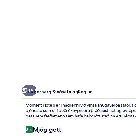
49+
Yfirlit
Herbergi
Staðsetning
Reglur
Moment Hotels er í nágrenni við ýmsa áhugaverða staði, t.d
þjónustu sem er í boði ókeypis eru þráðlaust net og evrópsk
þess sem ferðamenn sem hafa heimsótt staðinn eru sérsta
Umsagnir
Mjög gott
8,4
8,4 af 10