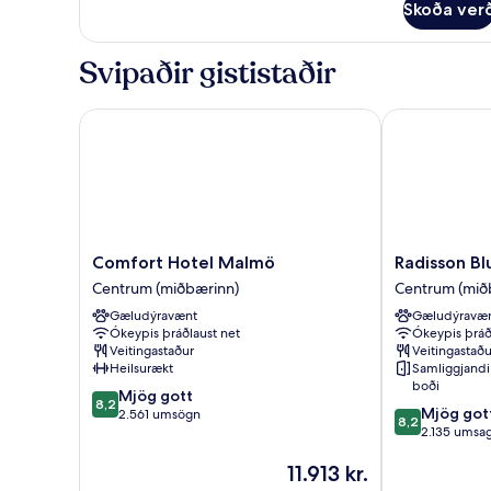
Skoða ver
Single
Room
Svipaðir gististaðir
Comfort Hotel Malmö
Radisson Blu
Comfort
Radisson
Comfort Hotel Malmö
Radisson Bl
Hotel
Blu
Centrum (miðbærinn)
Centrum (mið
Malmö
Hotel,
Gæludýravænt
Gæludýravæ
Centrum
Malmö
Ókeypis þráðlaust net
Ókeypis þráð
(miðbærinn)
Centrum
Veitingastaður
Veitingastaðu
(miðbærinn)
Heilsurækt
Samliggjandi 
boði
8.2
Mjög gott
8,2
8.2
Mjög got
af
2.561 umsögn
8,2
af
2.135 umsag
10,
10,
Mjög
Verðið
11.913 kr.
Mjög
gott,
er