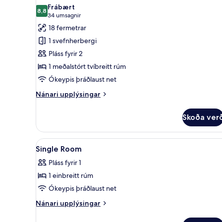
allar
Frábært
myndir
8,8
8,8 af 10
(34
34 umsagnir
fyrir
umsagnir)
18 fermetrar
Superior-
1 svefnherbergi
herbergi
Pláss fyrir 2
1 meðalstórt tvíbreitt rúm
Ókeypis þráðlaust net
Nánari
Nánari upplýsingar
upplýsingar
fyrir
Skoða ver
Superior-
herbergi
Skoða
Vinnuaðstaða fyrir fartölvur, 
6
Single Room
allar
Pláss fyrir 1
myndir
1 einbreitt rúm
fyrir
Single
Ókeypis þráðlaust net
Room
Nánari
Nánari upplýsingar
upplýsingar
fyrir