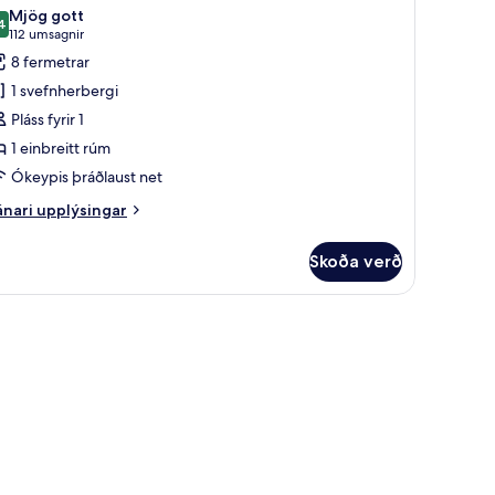
lar
ed
Mjög gott
40cm)
yndir
4
8,4 af 10
(112
112 umsagnir
rir
umsagnir)
8 fermetrar
on
erbergi
oking,
1 svefnherbergi
suite
Pláss fyrir 1
ngir
1 einbreitt rúm
luggar
Ókeypis þráðlaust net
nari
nari upplýsingar
plýsingar
rir
Skoða verð
rbergi
gir
uggar