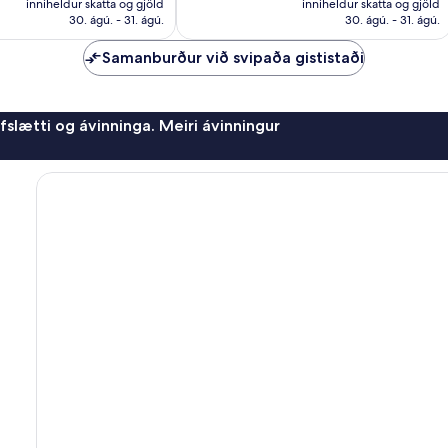
umsagnir
inniheldur skatta og gjöld
inniheldur skatta og gjöld
13.117 kr.
10.751 kr.
30. ágú. - 31. ágú.
30. ágú. - 31. ágú.
Samanburður við svipaða gististaði
afslætti og ávinninga. Meiri ávinningur