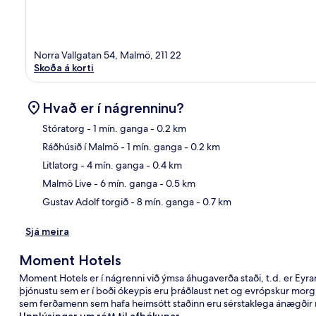
Norra Vallgatan 54, Malmö, 211 22
Skoða á korti
Hvað er í nágrenninu?
Stóratorg
- 1 mín. ganga
- 0.2 km
Ráðhúsið í Malmö
- 1 mín. ganga
- 0.2 km
Kor
Litlatorg
- 4 mín. ganga
- 0.4 km
Malmö Live
- 6 mín. ganga
- 0.5 km
Gustav Adolf torgið
- 8 mín. ganga
- 0.7 km
Sjá meira
Moment Hotels
Moment Hotels er í nágrenni við ýmsa áhugaverða staði, t.d. er Eyra
þjónustu sem er í boði ókeypis eru þráðlaust net og evrópskur morgun
sem ferðamenn sem hafa heimsótt staðinn eru sérstaklega ánægðir 
Upplýsingar um rétt til afbókunar