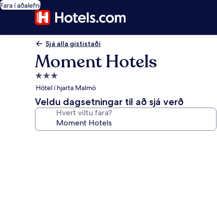
Fara í aðalefni
Sjá alla gististaði
Moment Hotels
3.0
stjörnu
Hótel í hjarta Malmö
gististaður
Veldu dagsetningar til að sjá verð
Hvert viltu fara?
Myndasafn
fyrir
Moment
Hotels