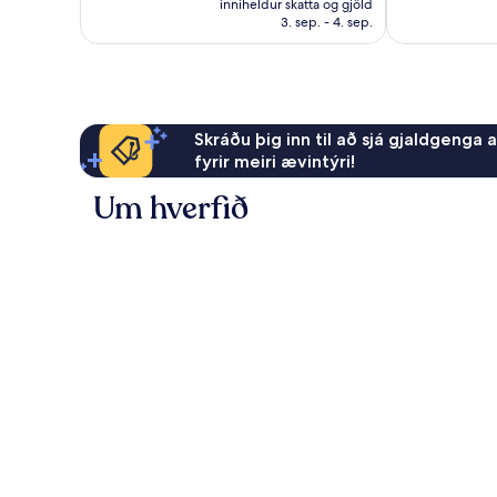
gott,
2.561
inniheldur skatta og gjöld
11.913 kr.
2.135
umsögn
3. sep. - 4. sep.
umsagnir
Skráðu þig inn til að sjá gjaldgenga 
fyrir meiri ævintýri!
Um hverfið