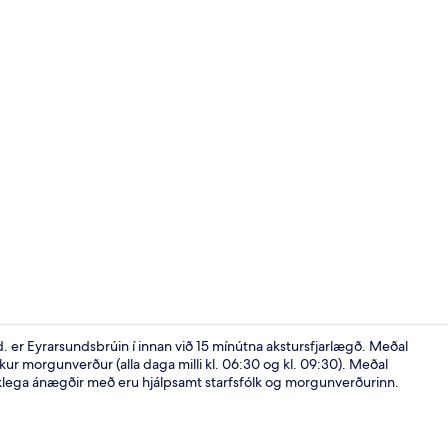
herbergi | V
. er Eyrarsundsbrúin í innan við 15 mínútna akstursfjarlægð. Meðal
ur morgunverður (alla daga milli kl. 06:30 og kl. 09:30). Meðal
klega ánægðir með eru hjálpsamt starfsfólk og morgunverðurinn.
Double Room,