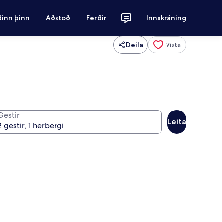
ðinn þinn
Aðstoð
Ferðir
Innskráning
Deila
Vista
Gestir
Leita