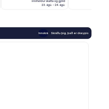
1.048
umsagnir
inniheldur skatta og gjöld
innihel
10.260 kr.
umsagnir
23. ágú. - 24. ágú.
Innskrá
Skráðu þig, það er ókeypis