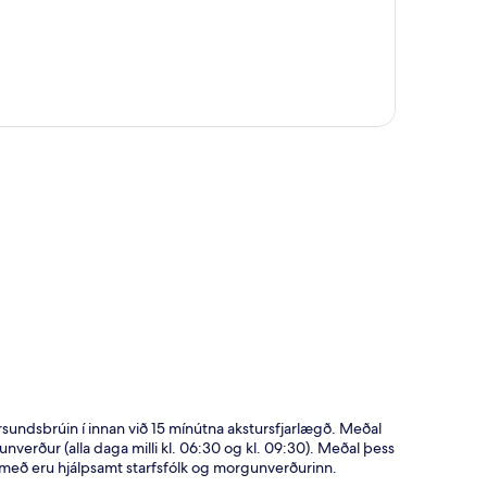
t
rsundsbrúin í innan við 15 mínútna akstursfjarlægð. Meðal
verður (alla daga milli kl. 06:30 og kl. 09:30). Meðal þess
með eru hjálpsamt starfsfólk og morgunverðurinn.