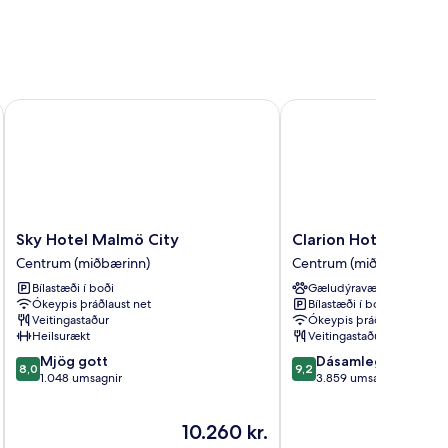
Sky Hotel Malmö City
Clarion Hotel Malmö Li
Sky
Clarion
Sky Hotel Malmö City
Clarion Hotel Malmö
Hotel
Hotel
Centrum (miðbærinn)
Centrum (miðbærinn)
Malmö
Malmö
Bílastæði í boði
Gæludýravænt
City
Live
Ókeypis þráðlaust net
Bílastæði í boði
Centrum
Centrum
Veitingastaður
Ókeypis þráðlaust net
(miðbærinn)
(miðbærinn)
Heilsurækt
Veitingastaður
8.0
9.2
Mjög gott
Dásamlegt
8,0
9,2
af
af
1.048 umsagnir
3.859 umsagnir
10,
10,
Mjög
Dásamlegt,
Verðið
10.260 kr.
gott,
3.859
er