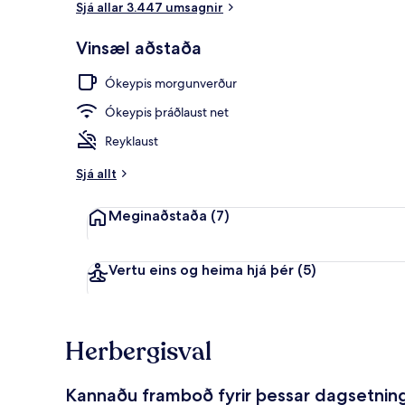
Sjá allar 3.447 umsagnir
Vinsæl aðstaða
Ókeypis evr
Ókeypis morgunverður
Ókeypis þráðlaust net
Reyklaust
Sjá allt
Meginaðstaða
(7)
Vertu eins og heima hjá þér
(5)
Herbergisval
Kannaðu framboð fyrir þessar dagsetnin