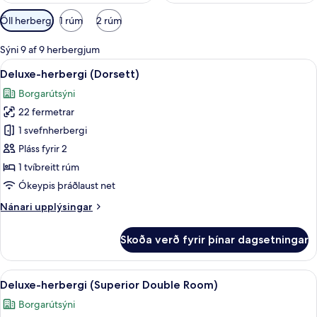
Síur
Öll herbergi
1 rúm
2 rúm
í
boði
Sýni 9 af 9 herbergjum
fyrir
Skoða
Deluxe-herbergi (Dorsett) | Míníbar, ör
5
Deluxe-herbergi (Dorsett)
herbergi
allar
Borgarútsýni
myndir
22 fermetrar
fyrir
Deluxe-
1 svefnherbergi
herbergi
Pláss fyrir 2
(Dorsett)
1 tvíbreitt rúm
Ókeypis þráðlaust net
Nánari
Nánari upplýsingar
upplýsingar
fyrir
Skoða verð fyrir þínar dagsetningar
Deluxe-
herbergi
(Dorsett)
Skoða
Deluxe-herbergi (Superior Double Room)
5
Deluxe-herbergi (Superior Double Room)
allar
Borgarútsýni
myndir