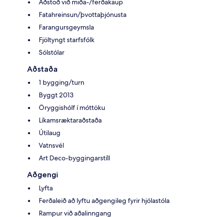
Aðstoð við miða-/ferðakaup
Fatahreinsun/þvottaþjónusta
Farangursgeymsla
Fjöltyngt starfsfólk
Sólstólar
Aðstaða
1 bygging/turn
Byggt 2013
Öryggishólf í móttöku
Líkamsræktaraðstaða
Útilaug
Vatnsvél
Art Deco-byggingarstíll
Aðgengi
Lyfta
Ferðaleið að lyftu aðgengileg fyrir hjólastóla
Rampur við aðalinngang