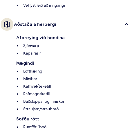
Vel lýst leið að inngangi
Aðstaða á herbergi
Afþreying við höndina
Sjónvarp
Kapalrásir
Þægindi
Loftkæling
Míníbar
Kaffivél/teketill
Rafmagnsketill
Baðsloppar og inniskór
Straujárn/strauborð
Sofðu rótt
Rúmföt í boði