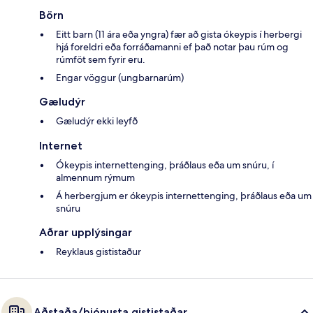
Börn
Eitt barn (11 ára eða yngra) fær að gista ókeypis í herbergi
hjá foreldri eða forráðamanni ef það notar þau rúm og
rúmföt sem fyrir eru.
Engar vöggur (ungbarnarúm)
Gæludýr
Gæludýr ekki leyfð
Internet
Ókeypis internettenging, þráðlaus eða um snúru, í
almennum rýmum
Á herbergjum er ókeypis internettenging, þráðlaus eða um
snúru
Aðrar upplýsingar
Reyklaus gististaður
Aðstaða/þjónusta gististaðar