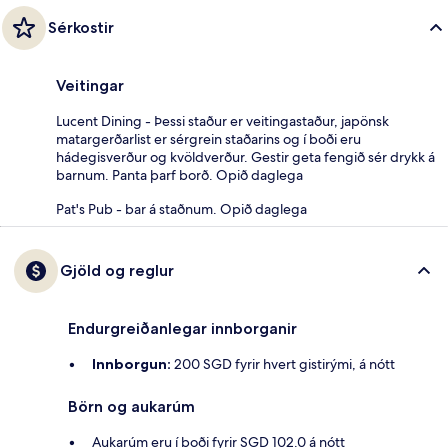
Sérkostir
Veitingar
Lucent Dining - Þessi staður er veitingastaður, japönsk
matargerðarlist er sérgrein staðarins og í boði eru
hádegisverður og kvöldverður. Gestir geta fengið sér drykk á
barnum. Panta þarf borð. Opið daglega
Pat's Pub - bar á staðnum. Opið daglega
Gjöld og reglur
Endurgreiðanlegar innborganir
Innborgun:
200 SGD fyrir hvert gistirými, á nótt
Börn og aukarúm
Aukarúm eru í boði fyrir SGD 102.0 á nótt