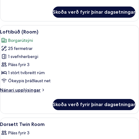
upplýsingar
fyrir
Skoða verð fyrir þínar dagsetningar
Herbergi
(Splash)
Skoða
Loftíbúð (Room) | Míníbar, öryggishólf 
6
Loftíbúð (Room)
allar
Borgarútsýni
myndir
25 fermetrar
fyrir
Loftíbúð
1 svefnherbergi
(Room)
Pláss fyrir 3
1 stórt tvíbreitt rúm
Ókeypis þráðlaust net
Nánari
Nánari upplýsingar
upplýsingar
fyrir
Skoða verð fyrir þínar dagsetningar
Loftíbúð
(Room)
Skoða
Míníbar, öryggishólf í herbergi, skrifb
6
Dorsett Twin Room
allar
Pláss fyrir 3
myndir