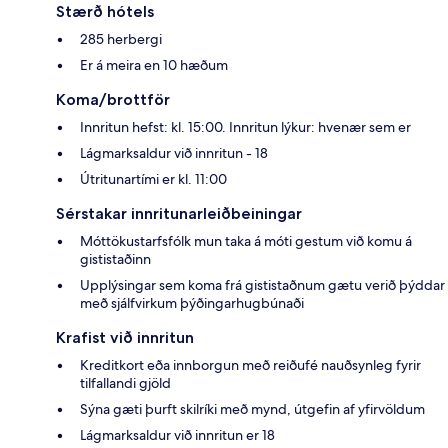
Stærð hótels
285 herbergi
Er á meira en 10 hæðum
Koma/brottför
Innritun hefst: kl. 15:00. Innritun lýkur: hvenær sem er
Lágmarksaldur við innritun - 18
Útritunartími er kl. 11:00
Sérstakar innritunarleiðbeiningar
Móttökustarfsfólk mun taka á móti gestum við komu á
gististaðinn
Upplýsingar sem koma frá gististaðnum gætu verið þýddar
með sjálfvirkum þýðingarhugbúnaði
Krafist við innritun
Kreditkort eða innborgun með reiðufé nauðsynleg fyrir
tilfallandi gjöld
Sýna gæti þurft skilríki með mynd, útgefin af yfirvöldum
Lágmarksaldur við innritun er 18