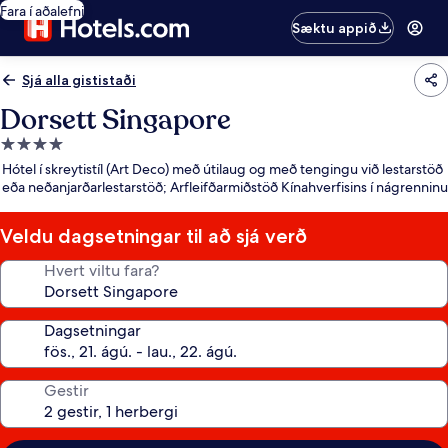
Fara í aðalefni
Sæktu appið
Sjá alla gististaði
Dorsett Singapore
4.0
stjörnu
Hótel í skreytistíl (Art Deco) með útilaug og með tengingu við lestarstöð
gististaður
eða neðanjarðarlestarstöð; Arfleifðarmiðstöð Kínahverfisins í nágrenninu
Veldu dagsetningar til að sjá verð
Hvert viltu fara?
Dagsetningar
Gestir