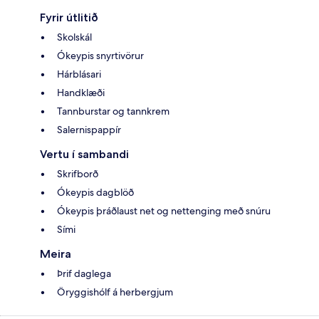
Fyrir útlitið
Skolskál
Ókeypis snyrtivörur
Hárblásari
Handklæði
Tannburstar og tannkrem
Salernispappír
Vertu í sambandi
Skrifborð
Ókeypis dagblöð
Ókeypis þráðlaust net og nettenging með snúru
Sími
Meira
Þrif daglega
Öryggishólf á herbergjum