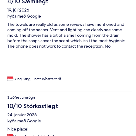
4/10 Sæmilegt
19. júlí 2026
Þýða með Google
The towels are really old as some reviews have mentioned and
coming off the seams. Vent and lighting can clearly see some
mold. The shower has a bit of a smell coming from the drain
before the soaps cover the scent which isn't the most hygienic.
The phone does not work to contact the reception. No
bathrobes. Honestly thought this was a 3 star hotel from the
state of it, but being a 4 star hotel this is a really bad experience.
The location is truly the best thing going for the hotel and the
only reason why I booked it
Qing Fang, 1 nætur/nátta ferð
Staðfest umsögn
10/10 Stórkostlegt
24. janúar 2026
Þýða með Google
Nice place!