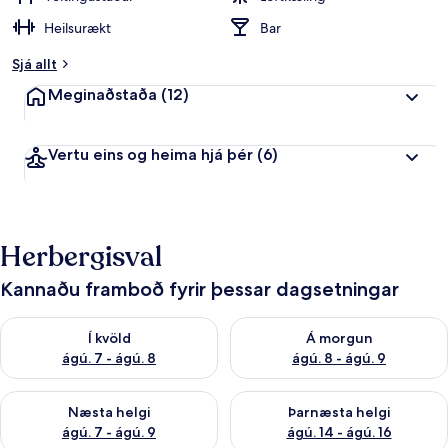
Heilsurækt
Bar
Sjá allt
Meginaðstaða
(12)
Vertu eins og heima hjá þér
(6)
Herbergisval
Kannaðu framboð fyrir þessar dagsetningar
Athuga framboð í kvöld ágú. 7 - ágú. 8
Athuga framboð á morgun ágú.
Í kvöld
Á morgun
ágú. 7 - ágú. 8
ágú. 8 - ágú. 9
Athuga framboð næstu helgi ágú. 7 - ágú. 9
Athuga framboð þarnæstu helgi
Næsta helgi
Þarnæsta helgi
ágú. 7 - ágú. 9
ágú. 14 - ágú. 16