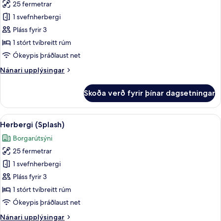
25 fermetrar
fyrir
Deluxe-
1 svefnherbergi
herbergi
Pláss fyrir 3
(Superior
1 stórt tvíbreitt rúm
Double
Ókeypis þráðlaust net
Room)
Nánari
Nánari upplýsingar
upplýsingar
fyrir
Skoða verð fyrir þínar dagsetningar
Deluxe-
herbergi
(Superior
Skoða
Herbergi (Splash) | Míníbar, öryggishól
5
Double
Herbergi (Splash)
allar
Room)
Borgarútsýni
myndir
25 fermetrar
fyrir
Herbergi
1 svefnherbergi
(Splash)
Pláss fyrir 3
1 stórt tvíbreitt rúm
Ókeypis þráðlaust net
Nánari
Nánari upplýsingar