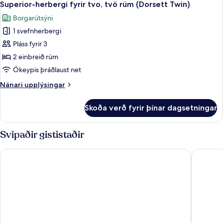
rúm
5
tvo,
Superior-herbergi fyrir tvo, tvö rúm (Dorsett Twin)
allar
tvö
(Dorsett
Borgarútsýni
rúm
myndir
Hollywood
-
1 svefnherbergi
fyrir
Twin)
2
Superior-
Pláss fyrir 3
einbreið
herbergi
rúm
2 einbreið rúm
(Dorsett
fyrir
Ókeypis þráðlaust net
Hollywood
tvo,
Twin)
Nánari
Nánari upplýsingar
tvö
upplýsingar
rúm
fyrir
Skoða verð fyrir þínar dagsetningar
Superior-
(Dorsett
herbergi
Twin)
fyrir
Svipaðir gististaðir
tvo,
tvö
Mercure ICON Singapore City Centre
Furama C
rúm
(Dorsett
Twin)