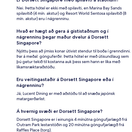
Nei. Þetta hótel er ekki með spilavíti, en Marina Bay Sands
spilavítið (4 mín. akstur) og Resort World Sentosa spilavítið (8
mín. akstur) eru í nágrenninu.
Hvað er hægt að gera á gististaðnum og í
nágrenninu þegar maður dvelur á Dorsett
Singapore?
Njóttu þess að ýmiss konar útivist stendur til boða í grenndinni.
Þar á meðal: gönguferðir. Þetta hótel er með útisundlaug sem
þú getur tekið til kostanna auk þess sem hann er líka með
líkamsræktaraðstöðu.
Eru veitingastaðir á Dorsett Singapore eða í
nágrenninu?
Já, Lucent Dining er með aðstöðu til að snæða japönsk
matargerðarlist.
Á hvernig svæði er Dorsett Singapore?
Dorsett Singapore er í einungis 4 mínútna göngufjarlægð frá
Outram Park lestarstöðin og 20 mínútna göngufjarlægð frá
Raffles Place (torg).