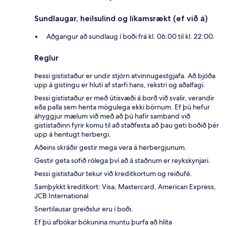
Sundlaugar, heilsulind og líkamsrækt (ef við á)
Aðgangur að sundlaug í boði frá kl. 06:00 til kl. 22:00.
Reglur
Þessi gististaður er undir stjórn atvinnugestgjafa. Að bjóða
upp á gistingu er hluti af starfi hans, rekstri og aðalfagi.
Þessi gististaður er með útisvæði á borð við svalir, verandir
eða palla sem henta mögulega ekki börnum. Ef þú hefur
áhyggjur mælum við með að þú hafir samband við
gististaðinn fyrir komu til að staðfesta að þau geti boðið þér
upp á hentugt herbergi.
Aðeins skráðir gestir mega vera á herbergjunum.
Gestir geta sofið rólega því að á staðnum er reykskynjari.
Þessi gististaður tekur við kreditkortum og reiðufé.
Samþykkt kreditkort: Visa, Mastercard, American Express,
JCB International
Snertilausar greiðslur eru í boði.
Ef þú afbókar bókunina muntu þurfa að hlíta