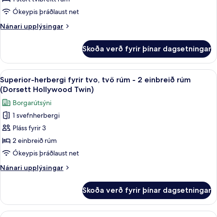
fyrir
Deluxe
Ókeypis þráðlaust net
King
Nánari
Nánari upplýsingar
Room
upplýsingar
fyrir
Skoða verð fyrir þínar dagsetningar
Deluxe
King
Room
Skoða
Superior-herbergi fyrir tvo, tvö rúm -
5
Superior-herbergi fyrir tvo, tvö rúm - 2 einbreið rúm
allar
(Dorsett Hollywood Twin)
myndir
Borgarútsýni
fyrir
1 svefnherbergi
Superior-
Pláss fyrir 3
herbergi
fyrir
2 einbreið rúm
tvo,
Ókeypis þráðlaust net
tvö
Nánari
Nánari upplýsingar
rúm
upplýsingar
-
fyrir
Skoða verð fyrir þínar dagsetningar
Superior-
2
herbergi
einbreið
fyrir
Skoða
Superior-herbergi fyrir tvo, tvö rúm (D