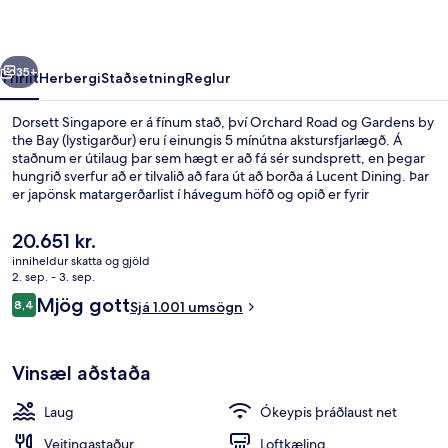
rra
Næsta
35+
Yfirlit
Herbergi
Staðsetning
Reglur
Dorsett Singapore er á fínum stað, því Orchard Road og Gardens by
the Bay (lystigarður) eru í einungis 5 mínútna akstursfjarlægð. Á
staðnum er útilaug þar sem hægt er að fá sér sundsprett, en þegar
hungrið sverfur að er tilvalið að fara út að borða á Lucent Dining. Þar
er japönsk matargerðarlist í hávegum höfð og opið er fyrir
hádegisverð og kvöldverð. Meðal annarra þæginda á þessu hóteli í
skreytistíl (Art Deco) eru líkamsræktaraðstaða og bar/setustofa. Aðrir
Núverandi
20.651 kr.
gestir hafa sagt að hjálpsamt starfsfólk sé meðal helstu kosta
verð
inniheldur skatta og gjöld
gististaðarins. Það er ekki langt að fara til að komast í
er
2. sep. - 3. sep.
almenningssamgöngur: Outram Park lestarstöðin er í 4 mínútna
Loftíbúð (Room) | Míníbar, öryggishólf 
20.651 kr.
Umsagnir
göngufjarlægð og Maxwell-lestarstöðin í 8 mínútna.
Mjög gott
8,4
Sjá 1.001 umsögn
8,4 af 10
Vinsæl aðstaða
Laug
Ókeypis þráðlaust net
Veitingastaður
Loftkæling