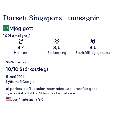
Dorsett Singapore - umsagnir
Umsagnir
Mjög gott
8,4
1.001 umsögn
8,4
8,6
8,6
Hreinlæti
Staðsetning
Starfsfólk og þjónusta
Umsagnir
Staðfest umsögn
10/10 Stórkostlegt
5. maí 2026
Þýða með Google
all perfect, staff, location, room adequate, breakfast good,
syarbooksbin lobby 24 hrs good wifi all nice
Jose, 1 nætur/nátta ferð