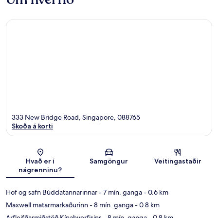
333 New Bridge Road, Singapore, 088765
Skoða á korti
Kort
Hvað er í
Samgöngur
Veitingastaðir
nágrenninu?
Hof og safn Búddatannarinnar
- 7 mín. ganga
- 0.6 km
Maxwell matarmarkaðurinn
- 8 mín. ganga
- 0.8 km
Arfleifðarmiðstöð Kínahverfisins
- 8 mín. ganga
- 0.8 km