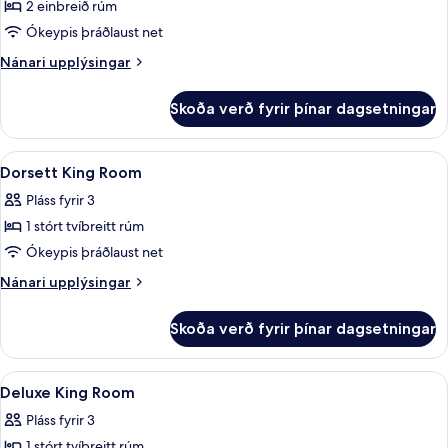
2 einbreið rúm
fyrir
Dorsett
Ókeypis þráðlaust net
Twin
Nánari
Nánari upplýsingar
Room
upplýsingar
fyrir
Skoða verð fyrir þínar dagsetningar
Dorsett
Twin
Room
Skoða
Míníbar, öryggishólf í herbergi, skrifb
6
Dorsett King Room
allar
Pláss fyrir 3
myndir
1 stórt tvíbreitt rúm
fyrir
Dorsett
Ókeypis þráðlaust net
King
Nánari
Nánari upplýsingar
Room
upplýsingar
fyrir
Skoða verð fyrir þínar dagsetningar
Dorsett
King
Room
Skoða
Míníbar, öryggishólf í herbergi, skrifb
5
Deluxe King Room
allar
Pláss fyrir 3
myndir
1 stórt tvíbreitt rúm