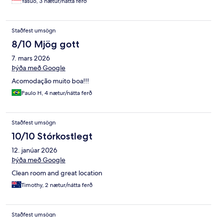
Yasuo, 3 nætur/nátta ferð
Staðfest umsögn
8/10 Mjög gott
7. mars 2026
Þýða með Google
Acomodação muito boa!!!
Paulo H, 4 nætur/nátta ferð
Staðfest umsögn
10/10 Stórkostlegt
12. janúar 2026
Þýða með Google
Clean room and great location
Timothy, 2 nætur/nátta ferð
Staðfest umsögn