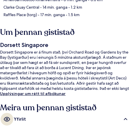
Clarke Quay Central
- 14 mín. ganga
- 1.2 km
Raffles Place (torg)
- 17 mín. ganga
- 1.5 km
Um þennan gististað
Dorsett Singapore
Dorsett Singapore er á fínum stað, því Orchard Road og Gardens by the
Bay (lystigarður) eru í einungis 5 mínútna akstursfjarlægð. Á staðnum er
útilaug þar sem hægt er að fá sér sundsprett, en þegar hungrið sverfur
að er tilvalið að fara út að borða á Lucent Dining. Þar er japönsk
matargerðarlist í hávegum höfð og opið er fyrir hádegisverð og
kvöldverð. Meðal annarra þæginda á þessu hóteli í skreytistíl (Art Deco)
eru líkamsræktaraðstaða og bar/setustofa. Aðrir gestir hafa sagt að
hjálpsamt starfsfólk sé meðal helstu kosta gististaðarins. Það er ekki langt
að fara til að komast í almenningssamgöngur: Outram Park lestarstöðin
Upplýsingar um rétt til afbókunar
er í 4 mínútna göngufjarlægð og Maxwell-lestarstöðin í 8 mínútna.
Meira um þennan gististað
Yfirlit