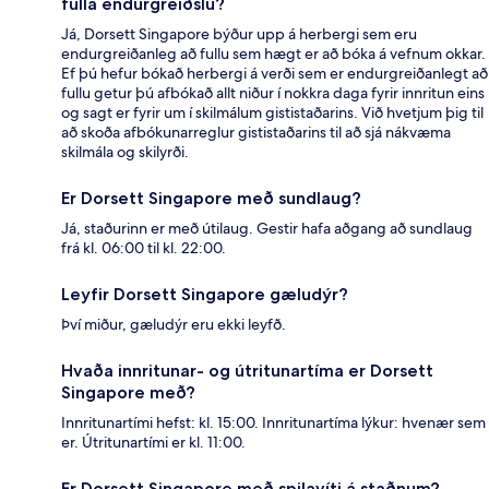
fulla endurgreiðslu?
Já, Dorsett Singapore býður upp á herbergi sem eru
endurgreiðanleg að fullu sem hægt er að bóka á vefnum okkar.
Ef þú hefur bókað herbergi á verði sem er endurgreiðanlegt að
fullu getur þú afbókað allt niður í nokkra daga fyrir innritun eins
og sagt er fyrir um í skilmálum gististaðarins. Við hvetjum þig til
að skoða afbókunarreglur gististaðarins til að sjá nákvæma
skilmála og skilyrði.
Er Dorsett Singapore með sundlaug?
Já, staðurinn er með útilaug. Gestir hafa aðgang að sundlaug
frá kl. 06:00 til kl. 22:00.
Leyfir Dorsett Singapore gæludýr?
Því miður, gæludýr eru ekki leyfð.
Hvaða innritunar- og útritunartíma er Dorsett
Singapore með?
Innritunartími hefst: kl. 15:00. Innritunartíma lýkur: hvenær sem
er. Útritunartími er kl. 11:00.
Er Dorsett Singapore með spilavíti á staðnum?