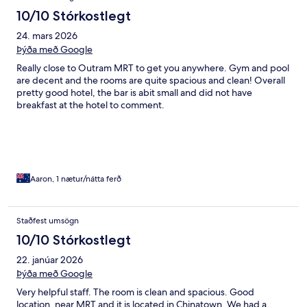
10/10 Stórkostlegt
24. mars 2026
Þýða með Google
Really close to Outram MRT to get you anywhere. Gym and pool
are decent and the rooms are quite spacious and clean! Overall
pretty good hotel, the bar is abit small and did not have
breakfast at the hotel to comment.
Aaron, 1 nætur/nátta ferð
Staðfest umsögn
10/10 Stórkostlegt
22. janúar 2026
Þýða með Google
Very helpful staff. The room is clean and spacious. Good
location, near MRT and it is located in Chinatown. We had a