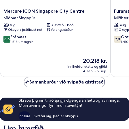
Mercure
Furama
Mercure ICON Singapore City Centre
Furama
ICON
City
Miðbær Singapúr
Miðbær 
Singapore
Centre
Laug
Bílastæði í boði
Laug
City
Miðbær
Ókeypis þráðlaust net
Veitingastaður
Ókeypi
Centre
Singapú
Miðbær
8.6
7.8
Frábært
Got
8,6
7,8
Singapúr
af
af
1.516 umsagnir
1.41
10,
10,
Frábært,
Gott,
1.516
1.410
Verðið
20.218 kr.
umsagnir
umsagni
er
inniheldur skatta og gjöld
20.218 kr.
4. sep. - 5. sep.
Samanburður við svipaða gististaði
Skráðu þig inn til að sjá gjaldgenga afslætti og ávinninga.
Meiri ávinningur fyrir meiri ævintýri!
Innskrá
Skráðu þig, það er ókeypis
Um hverfið