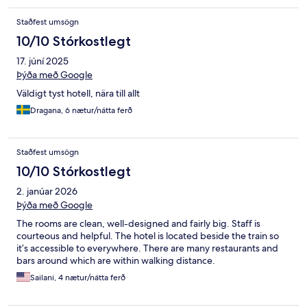
Staðfest umsögn
10/10 Stórkostlegt
17. júní 2025
Þýða með Google
Väldigt tyst hotell, nära till allt
Dragana, 6 nætur/nátta ferð
Staðfest umsögn
10/10 Stórkostlegt
2. janúar 2026
Þýða með Google
The rooms are clean, well-designed and fairly big. Staff is
courteous and helpful. The hotel is located beside the train so
it’s accessible to everywhere. There are many restaurants and
bars around which are within walking distance.
Sailani, 4 nætur/nátta ferð