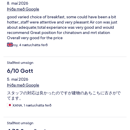
8. maí 2026
Þýða með Google
good varied choice of breakfast, some could have been a bit
hotter;,staff were attentive and very pleasant Air con was just
about adequate;total experiance was very good and would
recommend Great position for chinatown and mrt station
Overall very good for the price
roy, 4 nætur/nátta ferð
Staðfest umsögn
6/10 Gott
5. maí 2026
Þýða með Google
スタッフの対応は良かったのですが建物のあちこちに古さがで
てます。
KANA, 1 nætur/nátta ferð
Staðfest umsögn