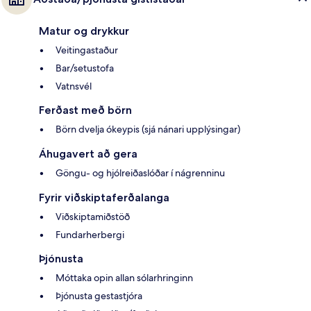
Matur og drykkur
Veitingastaður
Bar/setustofa
Vatnsvél
Ferðast með börn
Börn dvelja ókeypis (sjá nánari upplýsingar)
Áhugavert að gera
Göngu- og hjólreiðaslóðar í nágrenninu
Fyrir viðskiptaferðalanga
Viðskiptamiðstöð
Fundarherbergi
Þjónusta
Móttaka opin allan sólarhringinn
Þjónusta gestastjóra