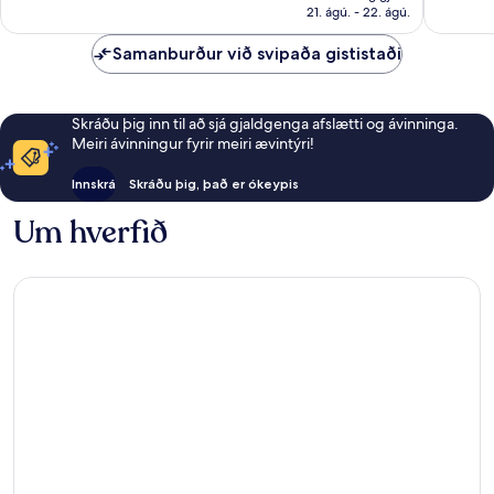
11.999 kr.
21. ágú. - 22. ágú.
umsagni
Samanburður við svipaða gististaði
Skráðu þig inn til að sjá gjaldgenga afslætti og ávinninga.
Meiri ávinningur fyrir meiri ævintýri!
Innskrá
Skráðu þig, það er ókeypis
Um hverfið