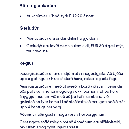
Börn og aukarúm
Aukarúm eru í boði fyrir EUR 20 á nótt
Gæludýr
Þjónustudýr eru undanskilin frá gjöldum
Gæludýr eru leyfð gegn aukagjaldi, EUR 30 á gæludýr,
fyrir dvölina
Reglur
Þessi gististaður er undir stjórn atvinnugestgjafa. Að bjóða
upp á gistingu er hluti af starfi hans, rekstri og aðalfagi.
Þessi gististaður er með útisvæði á borð við svalir, verandir
eða palla sem henta mögulega ekki börnum. Ef þú hefur
áhyggjur mælum við með að þú hafir samband við
gististaðinn fyrir komu til að staðfesta að þau geti boðið þér
upp á hentugt herbergi.
Aðeins skráðir gestir mega vera á herbergjunum.
Gestir geta sofið rólega því að á staðnum eru slökkvitæki,
reykskynjari og fyrstuhjálparkassi.