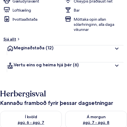
Gæludýravænt
Ókeypis þráðlaust net
Loftkæling
Bar
Þvottaaðstaða
Móttaka opin allan
sólarhringinn, alla daga
vikunnar
Sjá allt
Meginaðstaða
(12)
Vertu eins og heima hjá þér
(6)
Herbergisval
Kannaðu framboð fyrir þessar dagsetningar
Athuga framboð í kvöld ágú. 6 - ágú. 7
Athuga framboð á morgun ágú.
Í kvöld
Á morgun
ágú. 6 - ágú. 7
ágú. 7 - ágú. 8