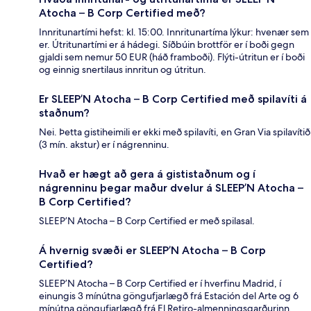
Atocha – B Corp Certified með?
Innritunartími hefst: kl. 15:00. Innritunartíma lýkur: hvenær sem
er. Útritunartími er á hádegi. Síðbúin brottför er í boði gegn
gjaldi sem nemur 50 EUR (háð framboði). Flýti-útritun er í boði
og einnig snertilaus innritun og útritun.
Er SLEEP’N Atocha – B Corp Certified með spilavíti á
staðnum?
Nei. Þetta gistiheimili er ekki með spilavíti, en Gran Via spilavítið
(3 mín. akstur) er í nágrenninu.
Hvað er hægt að gera á gististaðnum og í
nágrenninu þegar maður dvelur á SLEEP’N Atocha –
B Corp Certified?
SLEEP’N Atocha – B Corp Certified er með spilasal.
Á hvernig svæði er SLEEP’N Atocha – B Corp
Certified?
SLEEP’N Atocha – B Corp Certified er í hverfinu Madrid, í
einungis 3 mínútna göngufjarlægð frá Estación del Arte og 6
mínútna göngufjarlægð frá El Retiro-almenningsgarðurinn.