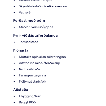
Kaffi/te í almennu rými
Skyndibitastaður/sælkeraverslun
Vatnsvél
Ferðast með börn
Matvöruverslun/sjoppa
Fyrir viðskiptaferðalanga
Tölvuaðstaða
Þjónusta
Móttaka opin allan sólarhringinn
Aðstoð við miða-/ferðakaup
Þvottaaðstaða
Farangursgeymsla
Fjöltyngt starfsfólk
Aðstaða
1 bygging/turn
Byggt 1956