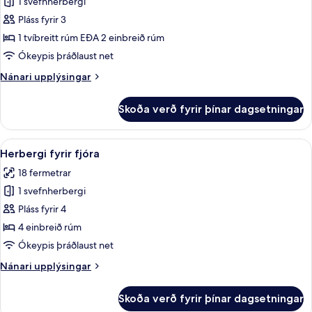
1 svefnherbergi
fyrir
Basic-
Pláss fyrir 3
herbergi
1 tvíbreitt rúm EÐA 2 einbreið rúm
með
Ókeypis þráðlaust net
tvíbreiðu
Nánari
Nánari upplýsingar
rúmi
upplýsingar
fyrir
Skoða verð fyrir þínar dagsetningar
Basic-
herbergi
með
Skoða
Dúnsængur, öryggishólf í herbergi, m
6
tvíbreiðu
Herbergi fyrir fjóra
allar
rúmi
18 fermetrar
myndir
1 svefnherbergi
fyrir
Herbergi
Pláss fyrir 4
fyrir
4 einbreið rúm
fjóra
Ókeypis þráðlaust net
Nánari
Nánari upplýsingar
upplýsingar
fyrir
Skoða verð fyrir þínar dagsetningar
Herbergi