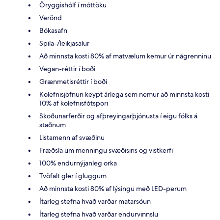
Öryggishólf í móttöku
Verönd
Bókasafn
Spila-/leikjasalur
Að minnsta kosti 80% af matvælum kemur úr nágrenninu
Vegan-réttir í boði
Grænmetisréttir í boði
Kolefnisjöfnun keypt árlega sem nemur að minnsta kosti
10% af kolefnisfótspori
Skoðunarferðir og afþreyingarþjónusta í eigu fólks á
staðnum
Listamenn af svæðinu
Fræðsla um menningu svæðisins og vistkerfi
100% endurnýjanleg orka
Tvöfalt gler í gluggum
Að minnsta kosti 80% af lýsingu með LED-perum
Ítarleg stefna hvað varðar matarsóun
Ítarleg stefna hvað varðar endurvinnslu