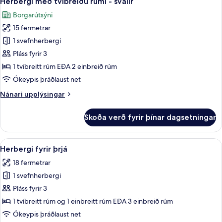
Herbergi með tvíbreiðu rúmi - svalir
allar
Borgarútsýni
myndir
15 fermetrar
fyrir
Herbergi
1 svefnherbergi
með
Pláss fyrir 3
tvíbreiðu
1 tvíbreitt rúm EÐA 2 einbreið rúm
rúmi
Ókeypis þráðlaust net
-
Nánari
Nánari upplýsingar
svalir
upplýsingar
fyrir
Skoða verð fyrir þínar dagsetningar
Herbergi
með
tvíbreiðu
Skoða
Dúnsængur, öryggishólf í herbergi, m
6
rúmi
Herbergi fyrir þrjá
allar
-
18 fermetrar
svalir
myndir
1 svefnherbergi
fyrir
Herbergi
Pláss fyrir 3
fyrir
1 tvíbreitt rúm og 1 einbreitt rúm EÐA 3 einbreið rúm
þrjá
Ókeypis þráðlaust net