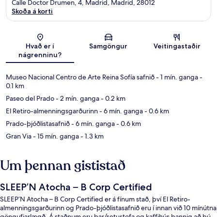
Calle Doctor Drumen, 4, Madrid, Madrid, 28012
Skoða á korti
Kort
Hvað er í
Samgöngur
Veitingastaðir
nágrenninu?
Museo Nacional Centro de Arte Reina Sofía safnið
- 1 mín. ganga
-
0.1 km
Paseo del Prado
- 2 mín. ganga
- 0.2 km
El Retiro-almenningsgarðurinn
- 6 mín. ganga
- 0.6 km
Prado-þjóðlistasafnið
- 6 mín. ganga
- 0.6 km
Gran Via
- 15 mín. ganga
- 1.3 km
Um þennan gististað
SLEEP’N Atocha – B Corp Certified
SLEEP’N Atocha – B Corp Certified er á fínum stað, því El Retiro-
almenningsgarðurinn og Prado-þjóðlistasafnið eru í innan við 10 mínútna
göngufjarlægð. Á staðnum eru bar/setustofa og kaffihús þannig að þú