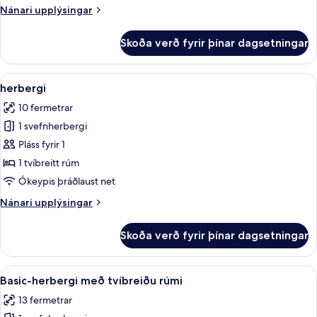
Nánari
Nánari upplýsingar
upplýsingar
fyrir
Skoða verð fyrir þínar dagsetningar
Herbergi
fyrir
þrjá
Skoða
Dúnsængur, öryggishólf í herbergi, m
6
herbergi
allar
10 fermetrar
myndir
1 svefnherbergi
fyrir
herbergi
Pláss fyrir 1
1 tvíbreitt rúm
Ókeypis þráðlaust net
Nánari
Nánari upplýsingar
upplýsingar
fyrir
Skoða verð fyrir þínar dagsetningar
herbergi
Skoða
Basic-herbergi með tvíbreiðu rúmi | D
6
Basic-herbergi með tvíbreiðu rúmi
allar
13 fermetrar
myndir