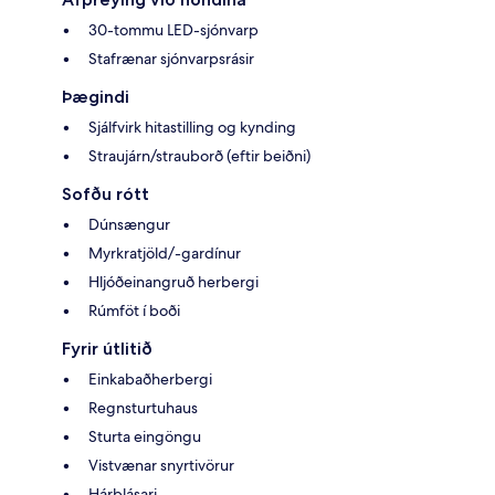
30-tommu LED-sjónvarp
Stafrænar sjónvarpsrásir
Þægindi
Sjálfvirk hitastilling og kynding
Straujárn/strauborð (eftir beiðni)
Sofðu rótt
Dúnsængur
Myrkratjöld/-gardínur
Hljóðeinangruð herbergi
Rúmföt í boði
Fyrir útlitið
Einkabaðherbergi
Regnsturtuhaus
Sturta eingöngu
Vistvænar snyrtivörur
Hárblásari