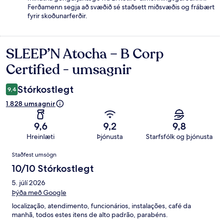
Ferðamenn segja að svæðið sé staðsett miðsvæðis og frábært
fyrir skoðunarferðir.
SLEEP’N Atocha – B Corp
Umsagnir
Certified - umsagnir
Stórkostlegt
9,4
1.828 umsagnir
9,6
9,2
9,8
Hreinlæti
Þjónusta
Starfsfólk og þjónusta
Umsagnir
Staðfest umsögn
10/10 Stórkostlegt
5. júlí 2026
Þýða með Google
localização, atendimento, funcionários, instalações, café da
manhã, todos estes itens de alto padrão, parabéns.