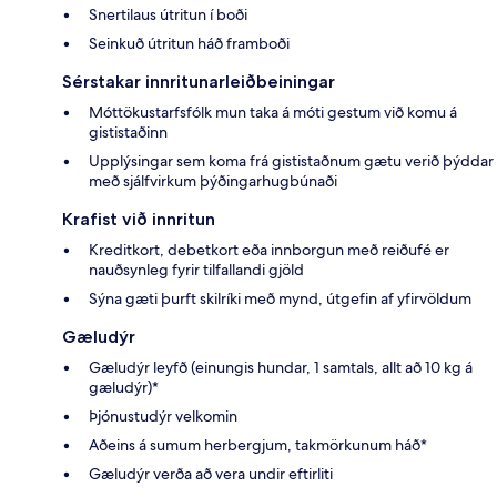
Snertilaus útritun í boði
Seinkuð útritun háð framboði
Sérstakar innritunarleiðbeiningar
Móttökustarfsfólk mun taka á móti gestum við komu á
gististaðinn
Upplýsingar sem koma frá gististaðnum gætu verið þýddar
með sjálfvirkum þýðingarhugbúnaði
Krafist við innritun
Kreditkort, debetkort eða innborgun með reiðufé er
nauðsynleg fyrir tilfallandi gjöld
Sýna gæti þurft skilríki með mynd, útgefin af yfirvöldum
Gæludýr
Gæludýr leyfð (einungis hundar, 1 samtals, allt að 10 kg á
gæludýr)*
Þjónustudýr velkomin
Aðeins á sumum herbergjum, takmörkunum háð*
Gæludýr verða að vera undir eftirliti