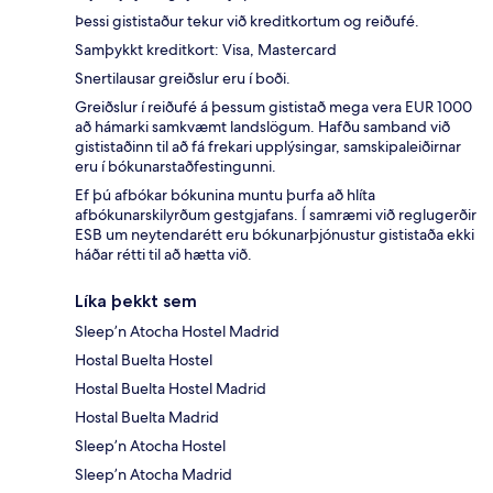
Þessi gististaður tekur við kreditkortum og reiðufé.
Samþykkt kreditkort: Visa, Mastercard
Snertilausar greiðslur eru í boði.
Greiðslur í reiðufé á þessum gististað mega vera EUR 1000
að hámarki samkvæmt landslögum. Hafðu samband við
gististaðinn til að fá frekari upplýsingar, samskipaleiðirnar
eru í bókunarstaðfestingunni.
Ef þú afbókar bókunina muntu þurfa að hlíta
afbókunarskilyrðum gestgjafans. Í samræmi við reglugerðir
ESB um neytendarétt eru bókunarþjónustur gististaða ekki
háðar rétti til að hætta við.
Líka þekkt sem
Sleep’n Atocha Hostel Madrid
Hostal Buelta Hostel
Hostal Buelta Hostel Madrid
Hostal Buelta Madrid
Sleep’n Atocha Hostel
Sleep’n Atocha Madrid