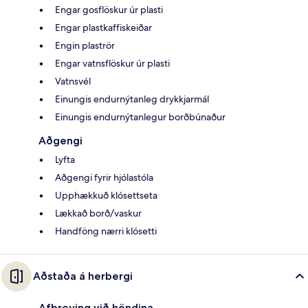
Engar gosflöskur úr plasti
Engar plastkaffiskeiðar
Engin plaströr
Engar vatnsflöskur úr plasti
Vatnsvél
Einungis endurnýtanleg drykkjarmál
Einungis endurnýtanlegur borðbúnaður
Aðgengi
Lyfta
Aðgengi fyrir hjólastóla
Upphækkuð klósettseta
Lækkað borð/vaskur
Handföng nærri klósetti
Aðstaða á herbergi
Afþreying við höndina