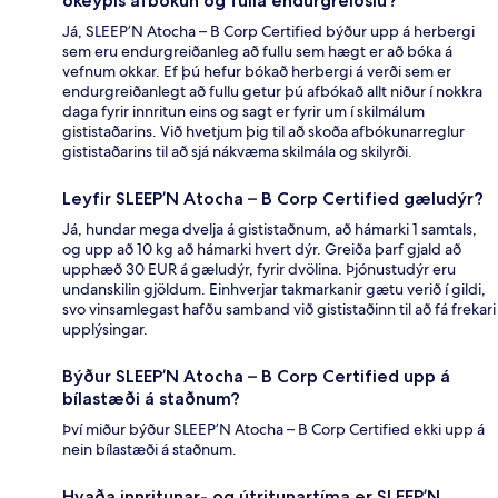
ókeypis afbókun og fulla endurgreiðslu?
Já, SLEEP’N Atocha – B Corp Certified býður upp á herbergi
sem eru endurgreiðanleg að fullu sem hægt er að bóka á
vefnum okkar. Ef þú hefur bókað herbergi á verði sem er
endurgreiðanlegt að fullu getur þú afbókað allt niður í nokkra
daga fyrir innritun eins og sagt er fyrir um í skilmálum
gististaðarins. Við hvetjum þig til að skoða afbókunarreglur
gististaðarins til að sjá nákvæma skilmála og skilyrði.
Leyfir SLEEP’N Atocha – B Corp Certified gæludýr?
Já, hundar mega dvelja á gististaðnum, að hámarki 1 samtals,
og upp að 10 kg að hámarki hvert dýr. Greiða þarf gjald að
upphæð 30 EUR á gæludýr, fyrir dvölina. Þjónustudýr eru
undanskilin gjöldum. Einhverjar takmarkanir gætu verið í gildi,
svo vinsamlegast hafðu samband við gististaðinn til að fá frekari
upplýsingar.
Býður SLEEP’N Atocha – B Corp Certified upp á
bílastæði á staðnum?
Því miður býður SLEEP’N Atocha – B Corp Certified ekki upp á
nein bílastæði á staðnum.
Hvaða innritunar- og útritunartíma er SLEEP’N