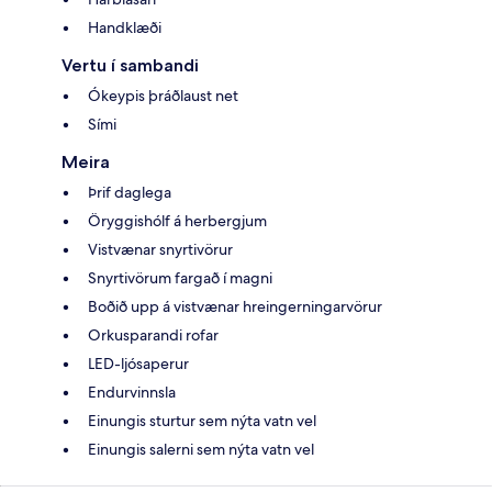
Handklæði
Vertu í sambandi
Ókeypis þráðlaust net
Sími
Meira
Þrif daglega
Öryggishólf á herbergjum
Vistvænar snyrtivörur
Snyrtivörum fargað í magni
Boðið upp á vistvænar hreingerningarvörur
Orkusparandi rofar
LED-ljósaperur
Endurvinnsla
Einungis sturtur sem nýta vatn vel
Einungis salerni sem nýta vatn vel