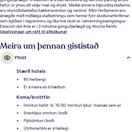
hefur úr ýmsu að velja í mat og drykk. Meðal annarra hápunkta staðarins
eru skyndibitastaður/sælkeraverslun og verönd. Aðrir ferðamenn eru
ánægðir með miðlæga staðsetningu sem hentar fyrir skoðunarferðirnar
sem bjóðast í nágrenninu og líka hve stutt er í almenningssamgöngur:
Estación del Arte er í 3 mínútna göngufjarlægð og Atocha Renfe
lestarstöðin er í 6 mínútna göngufjarlægð.
Upplýsingar um rétt til afbókunar
Meira um þennan gististað
Yfirlit
Stærð hótels
80 herbergi
Er á meira en 6 hæðum
Koma/brottför
Innritun hefst: kl. 15:00. Innritun lýkur: hvenær sem er
Snertilaus innritun í boði
Flýtiútritun í boði
Útritunartími er á hádegi