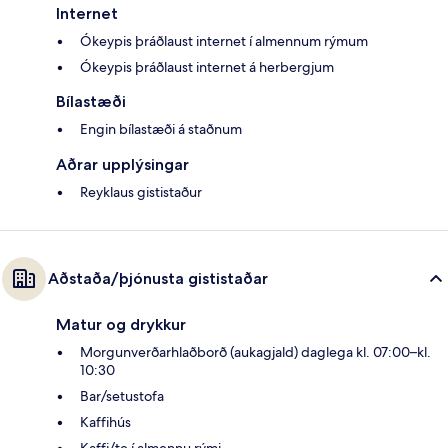
Internet
Ókeypis þráðlaust internet í almennum rýmum
Ókeypis þráðlaust internet á herbergjum
Bílastæði
Engin bílastæði á staðnum
Aðrar upplýsingar
Reyklaus gististaður
Aðstaða/þjónusta gististaðar
Matur og drykkur
Morgunverðarhlaðborð (aukagjald) daglega kl. 07:00–kl.
10:30
Bar/setustofa
Kaffihús