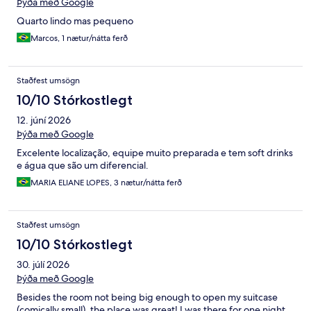
Þýða með Google
Quarto lindo mas pequeno
Marcos, 1 nætur/nátta ferð
Staðfest umsögn
10/10 Stórkostlegt
12. júní 2026
Þýða með Google
Excelente localização, equipe muito preparada e tem soft drinks
e água que são um diferencial.
MARIA ELIANE LOPES, 3 nætur/nátta ferð
Staðfest umsögn
10/10 Stórkostlegt
30. júlí 2026
Þýða með Google
Besides the room not being big enough to open my suitcase
(comically small), the place was great! I was there for one night