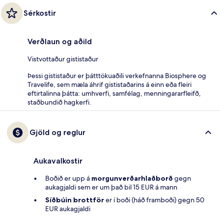
Sérkostir
Verðlaun og aðild
Vistvottaður gististaður
Þessi gististaður er þátttökuaðili verkefnanna Biosphere og
Travelife, sem mæla áhrif gististaðarins á einn eða fleiri
eftirtalinna þátta: umhverfi, samfélag, menningararfleifð,
staðbundið hagkerfi.
Gjöld og reglur
Aukavalkostir
Boðið er upp á
morgunverðarhlaðborð
gegn
aukagjaldi sem er um það bil 15 EUR á mann
Síðbúin brottför
er í boði (háð framboði) gegn 50
EUR aukagjaldi