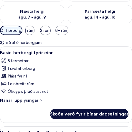
Athuga framboð næstu helgi ágú. 7 - ágú. 9
Athuga framboð þarnæstu helgi
Næsta helgi
Þarnæsta helgi
ágú. 7 - ágú. 9
ágú. 14 - ágú. 16
Síur
Öll herbergi
1 rúm
2 rúm
3+ rúm
í
boði
Sýni 6 af 6 herbergjum
fyrir
Skoða
Basic-herbergi fyrir einn | Dúnsængur,
5
Basic-herbergi fyrir einn
herbergi
allar
8 fermetrar
myndir
1 svefnherbergi
fyrir
Basic-
Pláss fyrir 1
herbergi
1 einbreitt rúm
fyrir
Ókeypis þráðlaust net
einn
Nánari
Nánari upplýsingar
upplýsingar
fyrir
Skoða verð fyrir þínar dagsetningar
Basic-
herbergi
fyrir
Skoða
Herbergi með tvíbreiðu rúmi - svalir 
9
einn