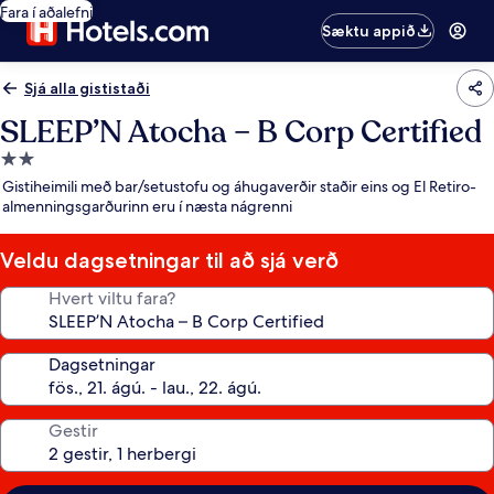
Fara í aðalefni
Sæktu appið
Sjá alla gististaði
SLEEP’N Atocha – B Corp Certified
2.0
stjörnu
Gistiheimili með bar/setustofu og áhugaverðir staðir eins og El Retiro-
gististaður
almenningsgarðurinn eru í næsta nágrenni
Veldu dagsetningar til að sjá verð
Hvert viltu fara?
Dagsetningar
Gestir