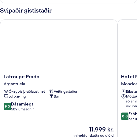
fyrir
fjóra
Svipaðir gististaðir
Latroupe Prado
Hotel Ni
Latroupe
Hotel
Latroupe Prado
Hotel 
Prado
Nido
Arganzuela
Moncloa
Arganzuela
Príncipe
Ókeypis þráðlaust net
Veitingastaður
Bílastæ
Pío
Loftkæling
Bar
Móttak
Monclo
sólarh
-
9.0
Dásamlegt
vikunn
9,0
Arguelle
af
589 umsagnir
8.8
Frá
10,
8,8
af
677 
Dásamlegt,
10,
589
Verðið
11.999 kr.
Frábært
umsagnir
er
677
inniheldur skatta og gjöld