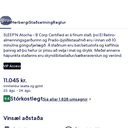
Corp
Certified
rra
Næsta
72+
Yfirlit
Herbergi
Staðsetning
Reglur
SLEEP’N Atocha – B Corp Certified er á fínum stað, því El Retiro-
almenningsgarðurinn og Prado-þjóðlistasafnið eru í innan við 10
mínútna göngufjarlægð. Á staðnum eru bar/setustofa og kaffihús
þannig að þú hefur úr ýmsu að velja í mat og drykk. Meðal annarra
hápunkta staðarins eru skyndibitastaður/sælkeraverslun og verönd.
Aðrir ferðamenn eru ánægðir með miðlæga staðsetningu sem
hentar fyrir skoðunarferðirnar sem bjóðast í nágrenninu og líka hve
VIP Access
stutt er í almenningssamgöngur: Estación del Arte er í 3 mínútna
göngufjarlægð og Atocha Renfe lestarstöðin er í 6 mínútna
Núverandi
11.045 kr.
göngufjarlægð.
30-tommu LED-sjónvarp með stafrænu
verð
inniheldur skatta og gjöld
er
23. ágú. - 24. ágú.
11.045 kr.
Umsagnir
Stórkostlegt
9,4
Sjá allar 1.828 umsagnir
9,4 af 10
Vinsæl aðstaða