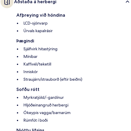
Aðstaða á herbergi
Afþreying við höndina
LCD-sjónvarp
Úrvals kapalrásir
Þægindi
Sjálfvirk hitastýring
Míníbar
Kaffivél/teketill
Inniskór
Straujárn/strauborð (eftir beiðni)
Sofðu rótt
Myrkratjöld/-gardínur
Hljóðeinangruð herbergi
Ókeypis vagga/barnarúm
Rúmföt í boði
Njóttu lífsins