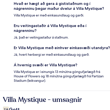
Hvað er hægt að gera á gististaðnum og í
nágrenninu þegar maður dvelur á Villa Mystique?
Villa Mystique er með einkasundlaug og garði.
Eru veitingastaðir á Villa Mystique eða í
nágrenninu?
Já, það er veitingastaður á staðnum.
Er Villa Mystique með einhver einkasvæði utandyra?
Já, hvert herbergi er með einkasundlaug og garð.
Á hvernig svæði er Villa Mystique?
Villa Mystique er í einungis 13 mínútna göngufjarlægð frá
House of Flowers og 18 mínútna göngufjarlægð frá Partizan
Stadium (leikvangur).
Villa Mystique - umsagnir
Umsagnir
Gott
7,8