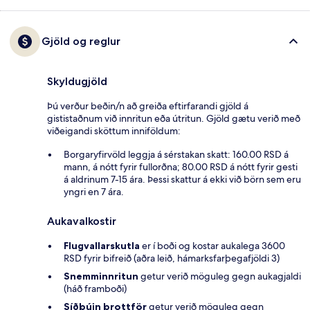
Gjöld og reglur
Skyldugjöld
Þú verður beðin/n að greiða eftirfarandi gjöld á
gististaðnum við innritun eða útritun. Gjöld gætu verið með
viðeigandi sköttum inniföldum:
Borgaryfirvöld leggja á sérstakan skatt: 160.00 RSD á
mann, á nótt fyrir fullorðna; 80.00 RSD á nótt fyrir gesti
á aldrinum 7-15 ára. Þessi skattur á ekki við börn sem eru
yngri en 7 ára.
Aukavalkostir
Flugvallarskutla
er í boði og kostar aukalega 3600
RSD fyrir bifreið (aðra leið, hámarksfarþegafjöldi 3)
Snemminnritun
getur verið möguleg gegn aukagjaldi
(háð framboði)
Síðbúin brottför
getur verið möguleg gegn