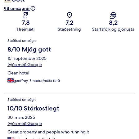
98 umsagnir
7,8
7,2
8,2
Hreinlæti
Staðsetning
Starfsfólk og þjónusta
Umsagnir
Staðfest umsögn
8/10 Mjög gott
15. september 2025
Þýða með Google
Clean hotel
geoffrey, 3 nætur/nátta ferð
Staðfest umsögn
10/10 Stórkostlegt
30. mars 2025
Þýða með Google
Great property and people who running it