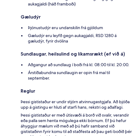
aukagjaldi (háð framboði)
Gæludýr
Þjónustudýr eru undanskilin frá gjöldum
Gæludýr eru leyfð gegn aukagjaldi, RSD 1280 á
gæludýr, fyrir dvölina
Sundlaugar, heilsulind og líkamsrækt (ef við á)
Aðgangur að sundlaug í boði frá kl. 08:00 til kl. 20:00.
Árstíðabundna sundlaugin er opin frá maí til
september.
Reglur
Þessi gististaður er undir stjórn atvinnugestgjafa. Að bjóða
upp á gistingu er hluti af starfi hans, rekstri og aðalfagi.
Þessi gististaður er með útisvæði á borð við svalir, verandir
eða palla sem henta mögulega ekki börnum. Ef þú hefur
áhyggjur mælum við með að þú hafir samband við
gististaðinn fyrir komu til að staðfesta að þau geti boðið þér