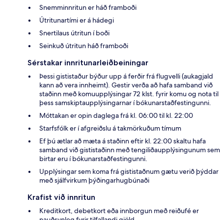
Snemminnritun er háð framboði
Útritunartími er á hádegi
Snertilaus útritun í boði
Seinkuð útritun háð framboði
Sérstakar innritunarleiðbeiningar
Þessi gististaður býður upp á ferðir frá flugvelli (aukagjald
kann að vera innheimt). Gestir verða að hafa samband við
staðinn með komuupplýsingar 72 klst. fyrir komu og nota til
þess samskiptaupplýsingarnar í bókunarstaðfestingunni.
Móttakan er opin daglega frá kl. 06:00 til kl. 22:00
Starfsfólk er í afgreiðslu á takmörkuðum tímum
Ef þú ætlar að mæta á staðinn eftir kl. 22:00 skaltu hafa
samband við gististaðinn með tengiliðaupplýsingunum sem
birtar eru í bókunarstaðfestingunni.
Upplýsingar sem koma frá gististaðnum gætu verið þýddar
með sjálfvirkum þýðingarhugbúnaði
Krafist við innritun
Kreditkort, debetkort eða innborgun með reiðufé er
nauðsynleg fyrir tilfallandi gjöld