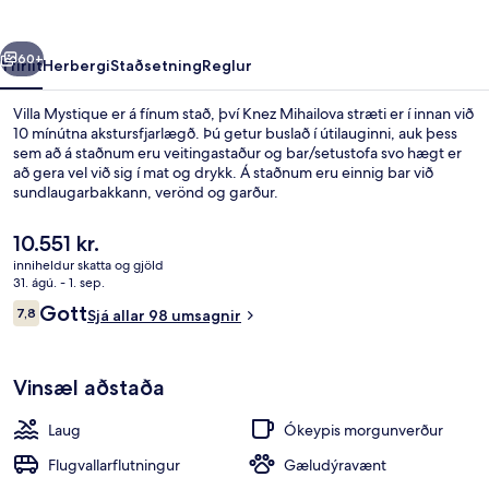
rra
Næsta
60+
Yfirlit
Herbergi
Staðsetning
Reglur
Villa Mystique er á fínum stað, því Knez Mihailova stræti er í innan við
10 mínútna akstursfjarlægð. Þú getur buslað í útilauginni, auk þess
sem að á staðnum eru veitingastaður og bar/setustofa svo hægt er
að gera vel við sig í mat og drykk. Á staðnum eru einnig bar við
sundlaugarbakkann, verönd og garður.
Núverandi
10.551 kr.
verð
inniheldur skatta og gjöld
er
31. ágú. - 1. sep.
Fjölskylduherbergi | Míníbar, skrifbor
10.551 kr.
Umsagnir
Gott
7,8
Sjá allar 98 umsagnir
7,8 af 10
Vinsæl aðstaða
Laug
Ókeypis morgunverður
Flugvallarflutningur
Gæludýravænt