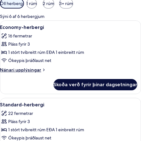
Síur
Öll herbergi
1 rúm
2 rúm
3+ rúm
í
boði
Sýni 6 af 6 herbergjum
fyrir
Skoða
Míníbar, skrifborð, myrkratjöld/-gard
12
Economy-herbergi
herbergi
allar
16 fermetrar
myndir
Pláss fyrir 3
fyrir
Economy-
1 stórt tvíbreitt rúm EÐA 1 einbreitt rúm
herbergi
Ókeypis þráðlaust net
Nánari
Nánari upplýsingar
upplýsingar
fyrir
Skoða verð fyrir þínar dagsetningar
Economy-
herbergi
Skoða
Standard-herbergi | Míníbar, skrifbor
11
Standard-herbergi
allar
22 fermetrar
myndir
Pláss fyrir 3
fyrir
Standard-
1 stórt tvíbreitt rúm EÐA 1 einbreitt rúm
herbergi
Ókeypis þráðlaust net