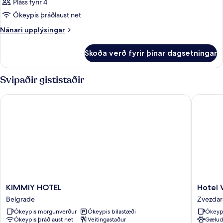
Pláss fyrir 4
Ókeypis þráðlaust net
Nánari
Nánari upplýsingar
upplýsingar
fyrir
Skoða verð fyrir þínar dagsetningar
Herbergi
Svipaðir gististaðir
KIMMIY HOTEL
Hotel Vo
KIMMIY
Hotel
KIMMIY HOTEL
Hotel 
HOTEL
Vozarev
Belgrade
Zvezdar
Belgrade
Zvezdar
Ókeypis morgunverður
Ókeypis bílastæði
Ókeyp
Ókeypis þráðlaust net
Veitingastaður
Gælud