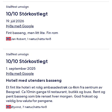
Staðfest umsögn
10/10 Stórkostlegt
19. júlí 2026
Þýða með Google
Fint basseng, men litt lite. Fin rom
Jan Robert, 1 nætur/nátta ferð
Staðfest umsögn
10/10 Stórkostlegt
1. september 2025
Þýða með Google
Hotell med utendørs basseng
Et fint lite hotel i et rolig ambasadestrøk ca 4km fra sentrum av
Beograd. Ca 10min gange til restaurant, butikk og buss. Rent og
pent basseng som ble renset hver morgen. God frokost og
veldig bra valuta for pengene.
Øyvind, 7 nætur/nátta ferð