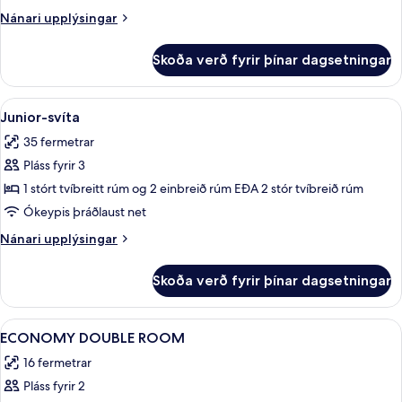
Nánari
Nánari upplýsingar
upplýsingar
fyrir
Skoða verð fyrir þínar dagsetningar
Standard-
herbergi
Skoða
Junior-svíta | Míníbar, skrifborð, myr
11
Junior-svíta
allar
35 fermetrar
myndir
Pláss fyrir 3
fyrir
Junior-
1 stórt tvíbreitt rúm og 2 einbreið rúm EÐA 2 stór tvíbreið rúm
svíta
Ókeypis þráðlaust net
Nánari
Nánari upplýsingar
upplýsingar
fyrir
Skoða verð fyrir þínar dagsetningar
Junior-
svíta
Skoða
Míníbar, skrifborð, myrkratjöld/-gard
5
ECONOMY DOUBLE ROOM
allar
16 fermetrar
myndir
Pláss fyrir 2
fyrir