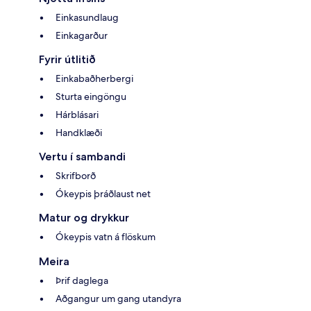
Einkasundlaug
Einkagarður
Fyrir útlitið
Einkabaðherbergi
Sturta eingöngu
Hárblásari
Handklæði
Vertu í sambandi
Skrifborð
Ókeypis þráðlaust net
Matur og drykkur
Ókeypis vatn á flöskum
Meira
Þrif daglega
Aðgangur um gang utandyra