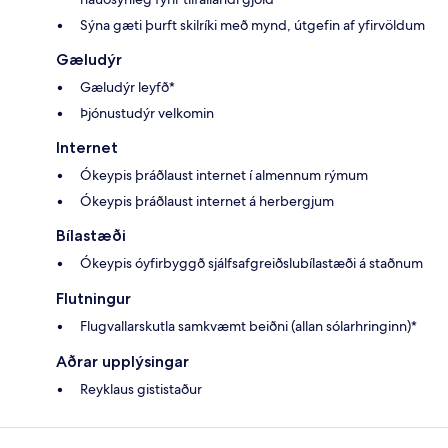
Sýna gæti þurft skilríki með mynd, útgefin af yfirvöldum
Gæludýr
Gæludýr leyfð*
Þjónustudýr velkomin
Internet
Ókeypis þráðlaust internet í almennum rýmum
Ókeypis þráðlaust internet á herbergjum
Bílastæði
Ókeypis óyfirbyggð sjálfsafgreiðslubílastæði á staðnum
Flutningur
Flugvallarskutla samkvæmt beiðni (allan sólarhringinn)*
Aðrar upplýsingar
Reyklaus gististaður