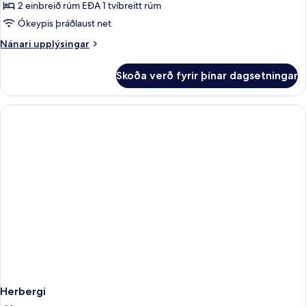
ECONOMY
2 einbreið rúm EÐA 1 tvíbreitt rúm
DOUBLE
Ókeypis þráðlaust net
ROOM
Nánari
Nánari upplýsingar
upplýsingar
fyrir
Skoða verð fyrir þínar dagsetningar
ECONOMY
DOUBLE
ROOM
Herbergi