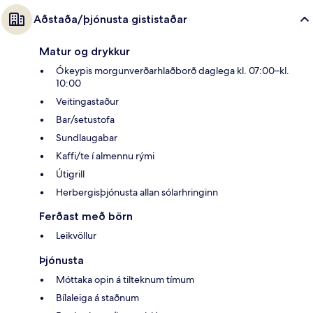
Aðstaða/þjónusta gististaðar
Matur og drykkur
Ókeypis morgunverðarhlaðborð daglega kl. 07:00–kl.
10:00
Veitingastaður
Bar/setustofa
Sundlaugabar
Kaffi/te í almennu rými
Útigrill
Herbergisþjónusta allan sólarhringinn
Ferðast með börn
Leikvöllur
Þjónusta
Móttaka opin á tilteknum tímum
Bílaleiga á staðnum