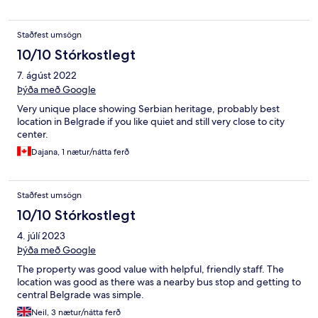
Staðfest umsögn
10/10 Stórkostlegt
7. ágúst 2022
Þýða með Google
Very unique place showing Serbian heritage, probably best
location in Belgrade if you like quiet and still very close to city
center.
Dajana, 1 nætur/nátta ferð
Staðfest umsögn
10/10 Stórkostlegt
4. júlí 2023
Þýða með Google
The property was good value with helpful, friendly staff. The
location was good as there was a nearby bus stop and getting to
central Belgrade was simple.
Neil, 3 nætur/nátta ferð