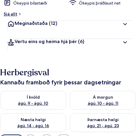
Ókeypis bílastæði
Ókeypis þráðlaust net
Sjá allt
Meginaðstaða
(12)
Vertu eins og heima hjá þér
(6)
Herbergisval
Kannaðu framboð fyrir þessar dagsetningar
Athuga framboð í kvöld ágú. 9 - ágú. 10
Athuga framboð á morgun ágú.
Í kvöld
Á morgun
ágú. 9 - ágú. 10
ágú. 10 - ágú. 11
Athuga framboð næstu helgi ágú. 14 - ágú. 16
Athuga framboð þarnæstu helg
Næsta helgi
Þarnæsta helgi
ágú. 14 - ágú. 16
ágú. 21 - ágú. 23