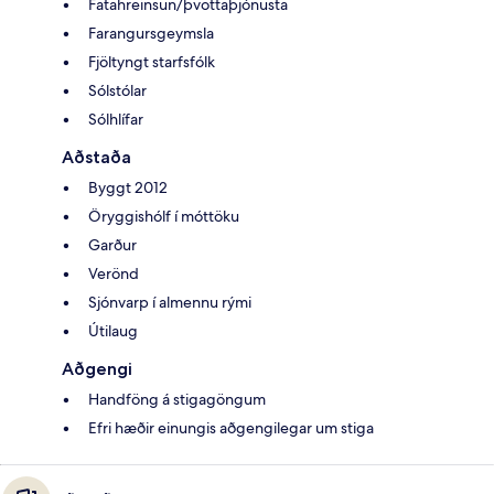
Fatahreinsun/þvottaþjónusta
Farangursgeymsla
Fjöltyngt starfsfólk
Sólstólar
Sólhlífar
Aðstaða
Byggt 2012
Öryggishólf í móttöku
Garður
Verönd
Sjónvarp í almennu rými
Útilaug
Aðgengi
Handföng á stigagöngum
Efri hæðir einungis aðgengilegar um stiga