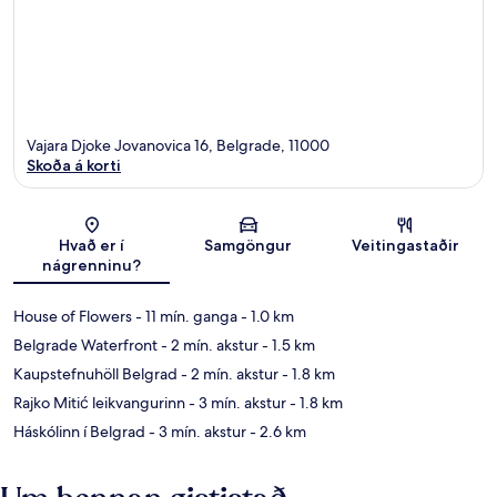
Vajara Djoke Jovanovica 16, Belgrade, 11000
Skoða á korti
Kort
Hvað er í
Samgöngur
Veitingastaðir
nágrenninu?
House of Flowers
- 11 mín. ganga
- 1.0 km
Belgrade Waterfront
- 2 mín. akstur
- 1.5 km
Kaupstefnuhöll Belgrad
- 2 mín. akstur
- 1.8 km
Rajko Mitić leikvangurinn
- 3 mín. akstur
- 1.8 km
Háskólinn í Belgrad
- 3 mín. akstur
- 2.6 km