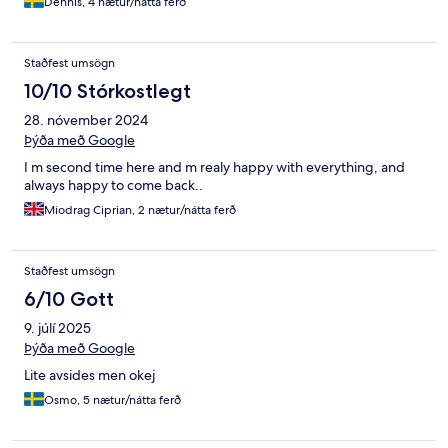
Dennis, 4 nætur/nátta ferð
Staðfest umsögn
10/10 Stórkostlegt
28. nóvember 2024
Þýða með Google
I m second time here and m realy happy with everything, and
always happy to come back..
Miodrag Ciprian, 2 nætur/nátta ferð
Staðfest umsögn
6/10 Gott
9. júlí 2025
Þýða með Google
Lite avsides men okej
Osmo, 5 nætur/nátta ferð