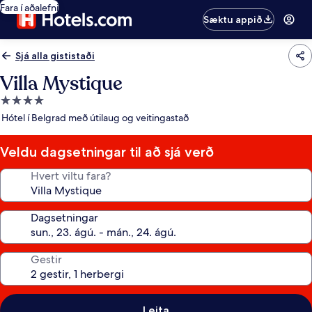
Fara í aðalefni
Sæktu appið
Sjá alla gististaði
Villa Mystique
4.0
stjörnu
Hótel í Belgrad með útilaug og veitingastað
gististaður
Veldu dagsetningar til að sjá verð
Hvert viltu fara?
Dagsetningar
Gestir
Leita