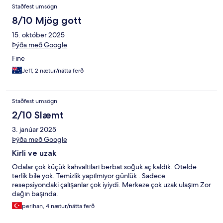
Staðfest umsögn
8/10 Mjög gott
15. október 2025
Þýða með Google
Fine
Jeff, 2 nætur/nátta ferð
Staðfest umsögn
2/10 Slæmt
3. janúar 2025
Þýða með Google
Kirli ve uzak
Odalar çok küçük kahvaltıları berbat soğuk aç kaldık. Otelde
terlik bile yok. Temizlik yapılmıyor günlük . Sadece
resepsiyondaki çalışanlar çok iyiydi. Merkeze çok uzak ulaşım Zor
dağın başında.
perihan, 4 nætur/nátta ferð