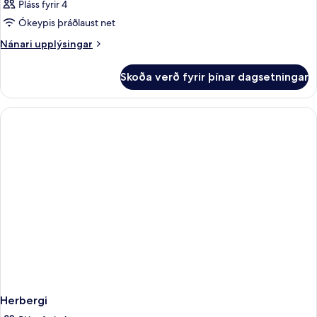
Pláss fyrir 4
Ókeypis þráðlaust net
Nánari
Nánari upplýsingar
upplýsingar
fyrir
Skoða verð fyrir þínar dagsetningar
Herbergi
Herbergi