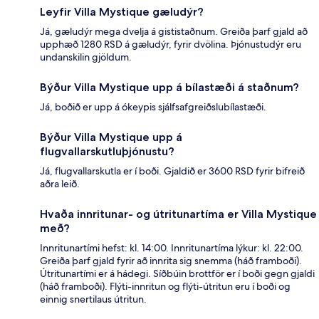
Leyfir Villa Mystique gæludýr?
Já, gæludýr mega dvelja á gististaðnum. Greiða þarf gjald að
upphæð 1280 RSD á gæludýr, fyrir dvölina. Þjónustudýr eru
undanskilin gjöldum.
Býður Villa Mystique upp á bílastæði á staðnum?
Já, boðið er upp á ókeypis sjálfsafgreiðslubílastæði.
Býður Villa Mystique upp á
flugvallarskutluþjónustu?
Já, flugvallarskutla er í boði. Gjaldið er 3600 RSD fyrir bifreið
aðra leið.
Hvaða innritunar- og útritunartíma er Villa Mystique
með?
Innritunartími hefst: kl. 14:00. Innritunartíma lýkur: kl. 22:00.
Greiða þarf gjald fyrir að innrita sig snemma (háð framboði).
Útritunartími er á hádegi. Síðbúin brottför er í boði gegn gjaldi
(háð framboði). Flýti-innritun og flýti-útritun eru í boði og
einnig snertilaus útritun.