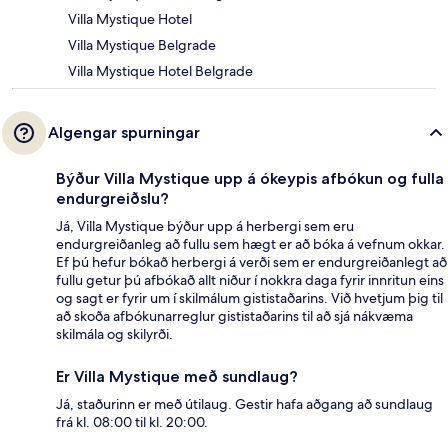
Villa Mystique Hotel
Villa Mystique Belgrade
Villa Mystique Hotel Belgrade
Algengar spurningar
Býður Villa Mystique upp á ókeypis afbókun og fulla
endurgreiðslu?
Já, Villa Mystique býður upp á herbergi sem eru
endurgreiðanleg að fullu sem hægt er að bóka á vefnum okkar.
Ef þú hefur bókað herbergi á verði sem er endurgreiðanlegt að
fullu getur þú afbókað allt niður í nokkra daga fyrir innritun eins
og sagt er fyrir um í skilmálum gististaðarins. Við hvetjum þig til
að skoða afbókunarreglur gististaðarins til að sjá nákvæma
skilmála og skilyrði.
Er Villa Mystique með sundlaug?
Já, staðurinn er með útilaug. Gestir hafa aðgang að sundlaug
frá kl. 08:00 til kl. 20:00.