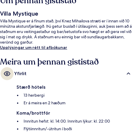
Um þennan gististað
Villa Mystique
Villa Mystique er á fínum stað, því Knez Mihailova stræti er í innan við 10
mínútna akstursfjarlægð. Þú getur buslað í útilauginni, auk þess sem að á
staðnum eru veitingastaður og bar/setustofa svo hægt er að gera vel við
sig í mat og drykk. Á staðnum eru einnig bar við sundlaugarbakkann,
verönd og garður.
Upplýsingar um rétt til afbókunar
Meira um þennan gististað
Yfirlit
Stærð hótels
13 herbergi
Er á meira en 2 hæðum
Koma/brottför
Innritun hefst: kl. 14:00. Innritun lýkur: kl. 22:00
Flýtiinnritun/-útritun í boði