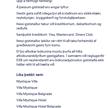
upp á hentugt herbergi.
Á þessum gististað eru engar lyftur.
Gestir geta sofið rólega því að á staðnum eru slökkvitæki,
reykskynjari, öryggiskerfi og fyrstuhjálparkassi.
Þessi gististaður tekur við kreditkortum, debetkortum og
reiðufé.
Samþykkt kreditkort: Visa, Mastercard, Diners Club
Þessi gististaður áskilur sér rétt til að taka forheimild af
greiðslukorti gests fyrir komu.
Ef þú afbókar bókunina muntu þurfa að hlíta
afbókunarskilyrðum gestgjafans. Í samræmi við reglugerðir
ESB um neytendarétt eru bókunarþjónustur gististaða ekki
háðar rétti til að hætta við.
Líka þekkt sem
Mystique Villa
Villa Mystique
Villa Mystique Belgrade
Villa Mystique Hotel
Villa Mystique Hotel Belgrade