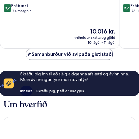
8.6
8.6
Frábært
Frá
8,6
8,6
af
af
17 umsagnir
178 
10,
10,
Frábært,
Frábært
17
178
Verðið
10.016 kr.
umsagnir
umsagni
er
inniheldur skatta og gjöld
10.016 kr.
10. ágú. - 11. ágú.
Samanburður við svipaða gististaði
Skráðu þig inn til að sjá gjaldgenga afslætti og ávinninga.
Meiri ávinningur fyrir meiri ævintýri!
Innskrá
Skráðu þig, það er ókeypis
Um hverfið