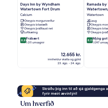
Days
Ramada
Days Inn by Wyndham
Ramada by
Inn
by
Watertown Fort Drum
Watertown/
by
Wyndham
Calcium
Watertown
Wyndham
Watertown/T
Watertown
Ókeypis morgunverður
Islands
Laug
Ókeypis bílastæði
Ókeypis mor
Fort
NY
Ókeypis þráðlaust net
Ókeypis bíla
Drum
Watertown
Loftkæling
Ókeypis þráð
Calcium
8.8
8.0
Frábært
Mjög got
8,8
8,0
af
af
1.011 umsagnir
1.097 umsag
10,
10,
Frábært,
Mjög
Verðið
12.655 kr.
1.011
gott,
er
inniheldur skatta og gjöld
umsagnir
1.097
12.655 kr.
23. ágú. - 24. ágú.
umsagnir
Skráðu þig inn til að sjá gjaldgenga 
fyrir meiri ævintýri!
Um hverfið