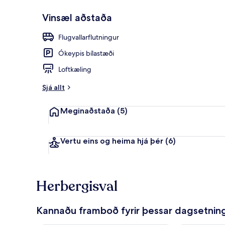
Vinsæl aðstaða
Inngangur gi
Flugvallarflutningur
Ókeypis bílastæði
Loftkæling
Sjá allt
Meginaðstaða
(5)
Vertu eins og heima hjá þér
(6)
Herbergisval
Kannaðu framboð fyrir þessar dagsetnin