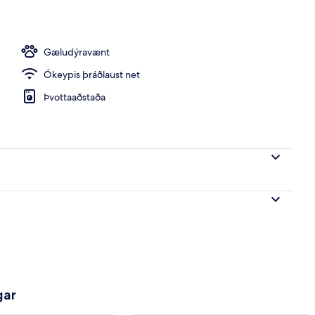
stistaðar
Gæludýravænt
Ókeypis þráðlaust net
Þvottaaðstaða
gar