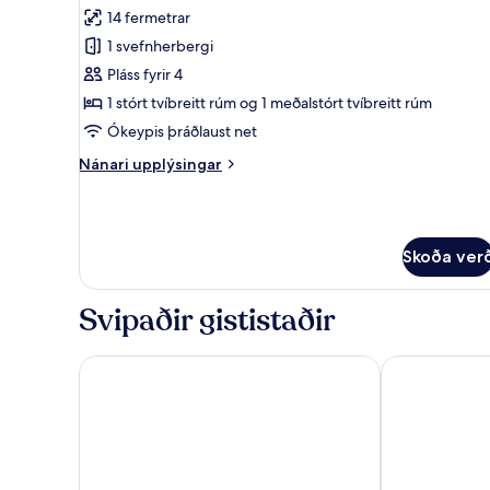
allar
14 fermetrar
myndir
1 svefnherbergi
fyrir
Room,
Pláss fyrir 4
1
1 stórt tvíbreitt rúm og 1 meðalstórt tvíbreitt rúm
King
Ókeypis þráðlaust net
Bed
Nánari
Nánari upplýsingar
&
upplýsingar
1
fyrir
Room,
Queen
1
Bed
Skoða ver
King
Bed
&
Svipaðir gististaðir
1
Queen
Bed
Days Inn by Wyndham Watertown Fort Drum
Ramada by W