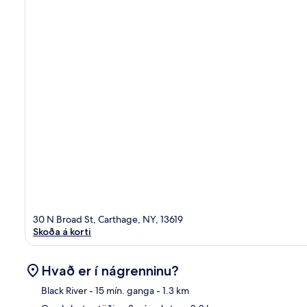
30 N Broad St, Carthage, NY, 13619
Skoða á korti
Hvað er í nágrenninu?
Black River
- 15 mín. ganga
- 1.3 km