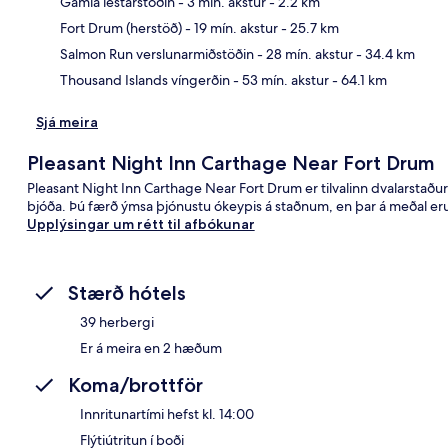
Gamla lestarstöðin
- 3 mín. akstur
- 2.2 km
Kor
Fort Drum (herstöð)
- 19 mín. akstur
- 25.7 km
Salmon Run verslunarmiðstöðin
- 28 mín. akstur
- 34.4 km
Thousand Islands víngerðin
- 53 mín. akstur
- 64.1 km
Sjá meira
Pleasant Night Inn Carthage Near Fort Drum
Pleasant Night Inn Carthage Near Fort Drum er tilvalinn dvalarstaður
bjóða. Þú færð ýmsa þjónustu ókeypis á staðnum, en þar á meðal eru 
Upplýsingar um rétt til afbókunar
Stærð hótels
39 herbergi
Er á meira en 2 hæðum
Koma/brottför
Innritunartími hefst kl. 14:00
Flýtiútritun í boði