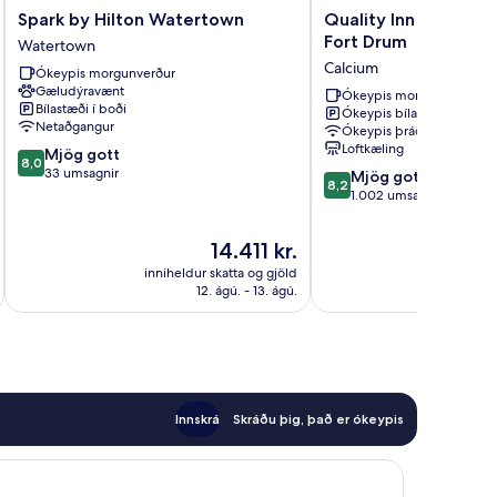
Spark
Quality
Spark by Hilton Watertown
Quality Inn & Suite
by
Inn
Fort Drum
Watertown
Hilton
&
Calcium
Ókeypis morgunverður
Watertown
Suites
Gæludýravænt
Watertown
Watertown
Ókeypis morgunverður
Bílastæði í boði
Ókeypis bílastæði
Fort
Netaðgangur
Ókeypis þráðlaust net
Drum
Loftkæling
8.0
Mjög gott
Calcium
8,0
af
33 umsagnir
8.2
Mjög gott
8,2
10,
af
1.002 umsagnir
Mjög
10,
gott,
Mjög
Verðið
14.411 kr.
33
gott,
er
umsagnir
inniheldur skatta og gjöld
innihel
1.002
14.411 kr.
12. ágú. - 13. ágú.
umsagnir
Innskrá
Skráðu þig, það er ókeypis