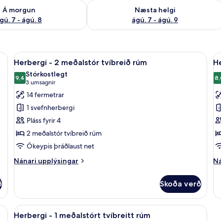
ð á morgun ágú. 7 - ágú. 8
Athuga framboð næstu helgi ágú. 7 - 
Á morgun
Næsta helgi
gú. 7 - ágú. 8
ágú. 7 - ágú. 9
 | Öryggishólf í herbergi, skrifborð, straujárn/strauborð
Skoða
Herbergi - 2 meðalstór tvíbreið rúm | 
S
5
Herbergi - 2 meðalstór tvíbreið rúm
He
allar
al
Stórkostlegt
myndir
9,4
m
8,
9,4 af 10
(3
3 umsagnir
fyrir
fy
umsagnir)
14 fermetrar
Herbergi
H
1 svefnherbergi
-
-
Pláss fyrir 4
2
2
2 meðalstór tvíbreið rúm
meðalstór
m
Ókeypis þráðlaust net
tvíbreið
t
rúm
r
Nánari
Ná
Nánari upplýsingar
Ná
upplýsingar
(
up
fyrir
fy
ð
Skoða verð
Herbergi
He
-
-
2
2
 | Öryggishólf í herbergi, skrifborð, straujárn/strauborð
Skoða
Herbergi - 1 meðalstórt tvíbreitt rúm |
4
meðalstór
me
Herbergi - 1 meðalstórt tvíbreitt rúm