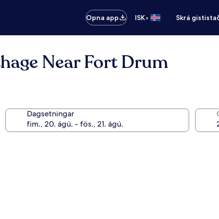
•
Opna app
ISK
Skrá gistista
rthage Near Fort Drum
Dagsetningar