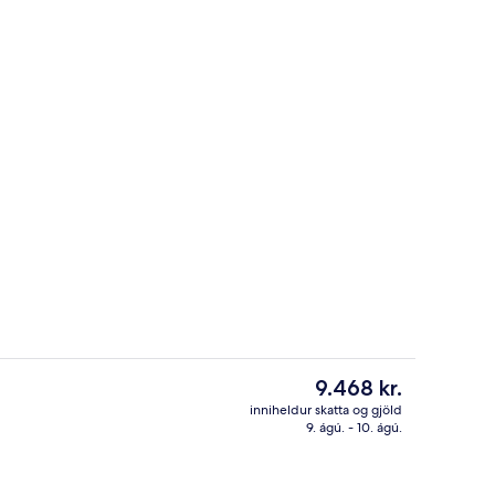
stistaðar
Móttaka
Núverandi
9.468 kr.
verð
inniheldur skatta og gjöld
er
9. ágú. - 10. ágú.
Herbergi - 1 stórt tvíbreitt rúm | Öryg
9.468 kr.