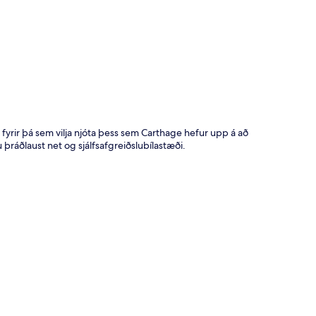
t
 fyrir þá sem vilja njóta þess sem Carthage hefur upp á að
þráðlaust net og sjálfsafgreiðslubílastæði.