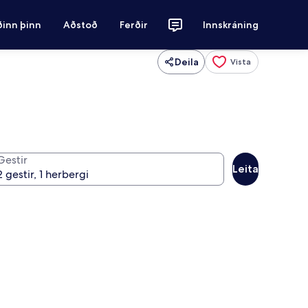
ðinn þinn
Aðstoð
Ferðir
Innskráning
Deila
Vista
Gestir
Leita