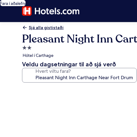
Fara í aðalefni
Sjá alla gististaði
Pleasant Night Inn Ca
2.0
stjörnu
Hótel í Carthage
gististaður
Veldu dagsetningar til að sjá verð
Hvert viltu fara?
Myndasafn
fyrir
Pleasant
Night
Inn
Carthage