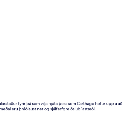
Inngangur gi
larstaður fyrir þá sem vilja njóta þess sem Carthage hefur upp á að
eðal eru þráðlaust net og sjálfsafgreiðslubílastæði.
Anddyri