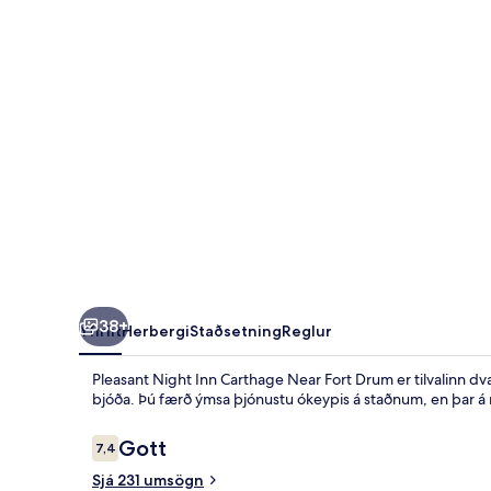
Near
Fort
Drum
38+
Yfirlit
Herbergi
Staðsetning
Reglur
Pleasant Night Inn Carthage Near Fort Drum er tilvalinn dva
bjóða. Þú færð ýmsa þjónustu ókeypis á staðnum, en þar á m
Umsagnir
Gott
7,4
7,4 af 10
Sjá 231 umsögn