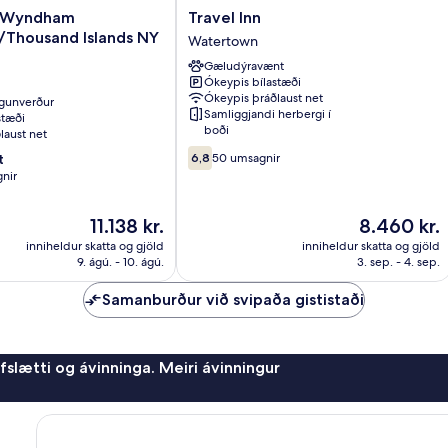
Travel
 Wyndham
Travel Inn
Inn
Thousand Islands NY
Watertown
Watertown
Gæludýravænt
housand
Ókeypis bílastæði
Ókeypis þráðlaust net
gunverður
Samliggjandi herbergi í
stæði
boði
laust net
6.8af
t
6,8
50 umsagnir
10,
nir
50
umsagnir
Verðið
Verðið
11.138 kr.
8.460 kr.
er
er
inniheldur skatta og gjöld
inniheldur skatta og gjöld
11.138 kr.
8.460 kr.
9. ágú. - 10. ágú.
3. sep. - 4. sep.
Samanburður við svipaða gististaði
afslætti og ávinninga. Meiri ávinningur