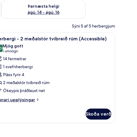
ágú. 9
Athuga framboð þarnæstu helgi ágú. 14 - ágú. 16
Þarnæsta helgi
ágú. 14 - ágú. 16
Sýni 5 af 5 herbergjum
Öryggishólf í herbergi, skrifborð, straujárn/strauborð
koða
Herbergi - 2 meðalstór tvíbreið rúm (Accessibl
6
rbergi - 2 meðalstór tvíbreið rúm (Accessible)
lar
Mjög gott
yndir
0
8,0 af 10
(1
1 umsögn
rir
umsögn)
14 fermetrar
erbergi
1 svefnherbergi
Pláss fyrir 4
2 meðalstór tvíbreið rúm
eðalstór
Ókeypis þráðlaust net
víbreið
úm
nari
nari upplýsingar
Accessible)
plýsingar
rir
Skoða verð
rbergi
 Öryggishólf í herbergi, skrifborð, straujárn/strauborð
ðalstór