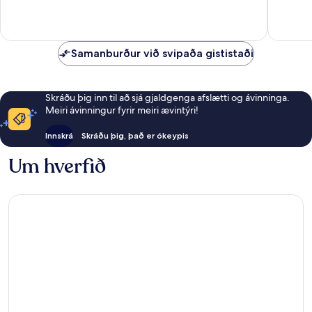
1.944
2.440
umsagnir
umsagni
Samanburður við svipaða gististaði
Skráðu þig inn til að sjá gjaldgenga afslætti og ávinninga.
Meiri ávinningur fyrir meiri ævintýri!
Innskrá
Skráðu þig, það er ókeypis
Um hverfið