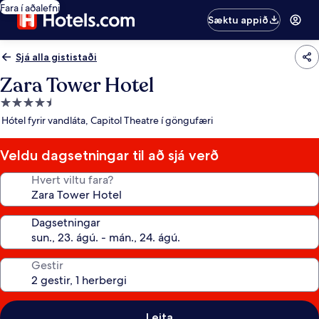
Fara í aðalefni
Sæktu appið
Sjá alla gististaði
Zara Tower Hotel
4.5
stjörnu
Hótel fyrir vandláta, Capitol Theatre í göngufæri
gististaður
Veldu dagsetningar til að sjá verð
Hvert viltu fara?
Dagsetningar
Gestir
Leita