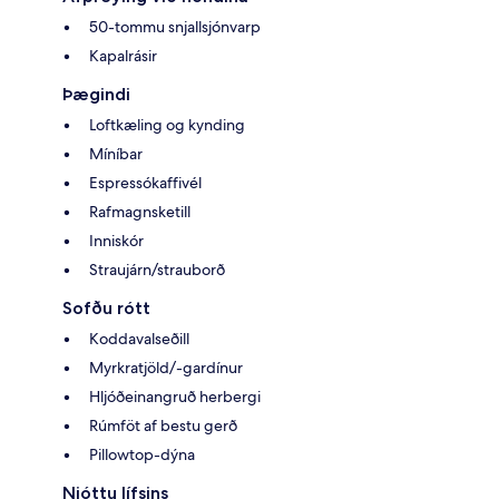
50-tommu snjallsjónvarp
Kapalrásir
Þægindi
Loftkæling og kynding
Míníbar
Espressókaffivél
Rafmagnsketill
Inniskór
Straujárn/strauborð
Sofðu rótt
Koddavalseðill
Myrkratjöld/-gardínur
Hljóðeinangruð herbergi
Rúmföt af bestu gerð
Pillowtop-dýna
Njóttu lífsins