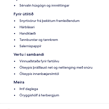
Sérvalin húsgögn og innréttingar
Fyrir útlitið
Snyrtivörur frá þekktum framleiðendum
Hárblásari
Handklæði
Tannburstar og tannkrem
Salernispappír
Vertu í sambandi
Vinnuaðstaða fyrir fartölvu
Ókeypis þráðlaust net og nettenging með snúru
Ókeypis innanbæjarsímtöl
Meira
Þrif daglega
Öryggishólf á herbergjum