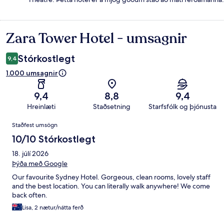
Zara Tower Hotel - umsagnir
Umsagnir
Stórkostlegt
9,4
1.000 umsagnir
9,4
8,8
9,4
Hreinlæti
Staðsetning
Starfsfólk og þjónusta
Umsagnir
Staðfest umsögn
10/10 Stórkostlegt
18. júlí 2026
Þýða með Google
Our favourite Sydney Hotel. Gorgeous, clean rooms, lovely staff
and the best location. You can literally walk anywhere! We come
back often.
Lisa, 2 nætur/nátta ferð