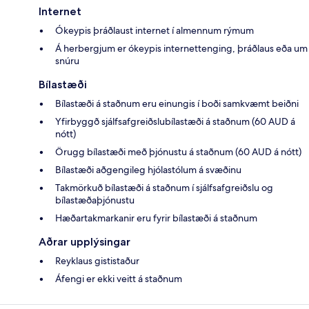
Internet
Ókeypis þráðlaust internet í almennum rýmum
Á herbergjum er ókeypis internettenging, þráðlaus eða um
snúru
Bílastæði
Bílastæði á staðnum eru einungis í boði samkvæmt beiðni
Yfirbyggð sjálfsafgreiðslubílastæði á staðnum (60 AUD á
nótt)
Örugg bílastæði með þjónustu á staðnum (60 AUD á nótt)
Bílastæði aðgengileg hjólastólum á svæðinu
Takmörkuð bílastæði á staðnum í sjálfsafgreiðslu og
bílastæðaþjónustu
Hæðartakmarkanir eru fyrir bílastæði á staðnum
Aðrar upplýsingar
Reyklaus gististaður
Áfengi er ekki veitt á staðnum