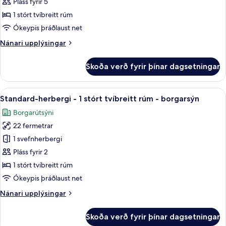
Pláss fyrir 5
tvíbreitt
myndir
rúm
1 stórt tvíbreitt rúm
fyrir
Superior
Ókeypis þráðlaust net
Suite,
Nánari
Nánari upplýsingar
1
upplýsingar
fyrir
King
Skoða verð fyrir þínar dagsetningar
Superior
Bed
Suite,
1
Skoða
50-tommu snjallsjónvarp með kapalrá
18
King
Standard-herbergi - 1 stórt tvíbreitt rúm - borgarsýn
allar
Bed
Borgarútsýni
myndir
22 fermetrar
fyrir
Standard-
1 svefnherbergi
herbergi
Pláss fyrir 2
-
1 stórt tvíbreitt rúm
1
Ókeypis þráðlaust net
stórt
Nánari
Nánari upplýsingar
tvíbreitt
upplýsingar
rúm
fyrir
Skoða verð fyrir þínar dagsetningar
-
Standard-