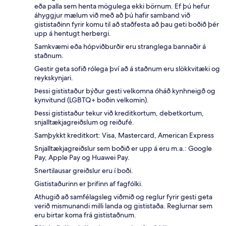
eða palla sem henta mögulega ekki börnum. Ef þú hefur
áhyggjur mælum við með að þú hafir samband við
gististaðinn fyrir komu til að staðfesta að þau geti boðið þér
upp á hentugt herbergi.
Samkvæmi eða hópviðburðir eru stranglega bannaðir á
staðnum.
Gestir geta sofið rólega því að á staðnum eru slökkvitæki og
reykskynjari.
Þessi gististaður býður gesti velkomna óháð kynhneigð og
kynvitund (LGBTQ+ boðin velkomin).
Þessi gististaður tekur við kreditkortum, debetkortum,
snjalltækjagreiðslum og reiðufé.
Samþykkt kreditkort: Visa, Mastercard, American Express
Snjalltækjagreiðslur sem boðið er upp á eru m.a.: Google
Pay, Apple Pay og Huawei Pay.
Snertilausar greiðslur eru í boði.
Gististaðurinn er þrifinn af fagfólki.
Athugið að samfélagsleg viðmið og reglur fyrir gesti geta
verið mismunandi milli landa og gististaða. Reglurnar sem
eru birtar koma frá gististaðnum.