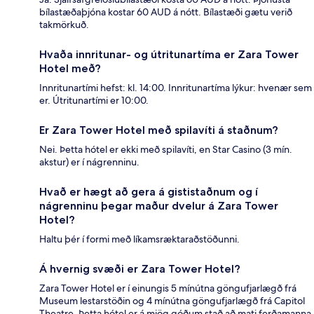
bílastæðaþjóna kostar 60 AUD á nótt. Bílastæði gætu verið
takmörkuð.
Hvaða innritunar- og útritunartíma er Zara Tower
Hotel með?
Innritunartími hefst: kl. 14:00. Innritunartíma lýkur: hvenær sem
er. Útritunartími er 10:00.
Er Zara Tower Hotel með spilavíti á staðnum?
Nei. Þetta hótel er ekki með spilavíti, en Star Casino (3 mín.
akstur) er í nágrenninu.
Hvað er hægt að gera á gististaðnum og í
nágrenninu þegar maður dvelur á Zara Tower
Hotel?
Haltu þér í formi með líkamsræktaraðstöðunni.
Á hvernig svæði er Zara Tower Hotel?
Zara Tower Hotel er í einungis 5 mínútna göngufjarlægð frá
Museum lestarstöðin og 4 mínútna göngufjarlægð frá Capitol
Theatre. Þetta hótel er á mjög góðum stað að mati ferðamanna.