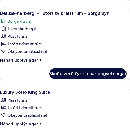
herbergi
borgarsýn
-
Skoða
Deluxe-herbergi - 1 stórt tvíbreitt r
24
1
Deluxe-herbergi - 1 stórt tvíbreitt rúm - borgarsýn
allar
stórt
Borgarútsýni
tvíbreitt
myndir
rúm
1 svefnherbergi
fyrir
-
Deluxe-
Pláss fyrir 2
borgarsýn
herbergi
1 stórt tvíbreitt rúm
-
Ókeypis þráðlaust net
1
Nánari
Nánari upplýsingar
stórt
upplýsingar
tvíbreitt
fyrir
Skoða verð fyrir þínar dagsetningar
Deluxe-
rúm
herbergi
-
-
Skoða
Rúmföt af bestu gerð, rúm með „pill
borgarsýn
23
1
Luxury SoHo King Suite
allar
stórt
Pláss fyrir 2
tvíbreitt
myndir
rúm
1 stórt tvíbreitt rúm
fyrir
-
Luxury
Ókeypis þráðlaust net
borgarsýn
SoHo
Nánari
Nánari upplýsingar
King
upplýsingar