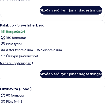
upplýsingar
fyrir
Skoða verð fyrir þínar dagsetningar
Íbúð
-
3
Skoða
Þakíbúð - 3 svefnherbergi | Rúmföt a
27
svefnherbergi
Þakíbúð - 3 svefnherbergi
allar
Borgarútsýni
myndir
150 fermetrar
fyrir
Þakíbúð
Pláss fyrir 8
-
3 stór tvíbreið rúm EÐA 6 einbreið rúm
3
Ókeypis þráðlaust net
svefnherbergi
Nánari
Nánari upplýsingar
upplýsingar
fyrir
Skoða verð fyrir þínar dagsetningar
Þakíbúð
-
3
Skoða
Lúxussvíta (Soho ) | Rúmföt af bestu
25
svefnherbergi
Lúxussvíta (Soho )
allar
90 fermetrar
myndir
Pláss fyrir 3
fyrir