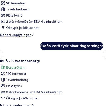
90 fermetrar
fyrir
Íbúð
1 svefnherbergi
-
Pláss fyrir 5
2
2 stór tvíbreið rúm EÐA 4 einbreið rúm
svefnherbergi
Ókeypis þráðlaust net
Nánari
Nánari upplýsingar
upplýsingar
fyrir
Skoða verð fyrir þínar dagsetningar
Íbúð
-
2
Skoða
Íbúð - 3 svefnherbergi | Rúmföt af b
19
svefnherbergi
Íbúð - 3 svefnherbergi
allar
Borgarútsýni
myndir
140 fermetrar
fyrir
Íbúð
1 svefnherbergi
-
Pláss fyrir 7
3
3 stór tvíbreið rúm EÐA 6 einbreið rúm
svefnherbergi
Ókeypis þráðlaust net
Nánari
Nánari upplýsingar