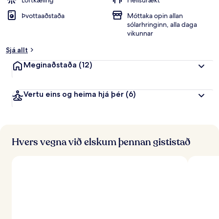
Loftkæling
Heilsurækt
i
Þvottaaðstaða
Móttaka opin allan
n
sólarhringinn, alla daga
k
vikunnar
u
n
Sjá allt
n
Meginaðstaða
(12)
f
r
á
Vertu eins og heima hjá þér
(6)
f
e
r
ð
Hvers vegna við elskum þennan gististað
a
f
ó
l
k
i