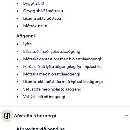
Byggt 2013
Öryggishólf í móttöku
Líkamsræktaraðstaða
Móttökusalur
Aðgengi
Lyfta
Bílastæði með hjólastólaaðgengi
Móttaka gestastjóra með hjólastólaaðgengi
Ferðaleið að lyftu aðgengileg fyrir hjólastóla
Móttaka með hjólastólaaðgengi
Líkamsræktaraðstaða með hjólastólaaðgengi
Setustofa með hjólastólaaðgengi
Vel lýst leið að inngangi
Aðstaða á herbergi
Afþreying við höndina