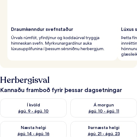
Draumkenndur svefnstaður
Lúxus 
Úrvals rúmföt, yfirdýnur og koddaúrval tryggja
Þetta fí
himneskan svefn. Myrkvunargardínur auka
innrétti
lúxusupplifunina í þessum sérsniðnu herbergjum.
hönnuna
glæsilei
Herbergisval
Kannaðu framboð fyrir þessar dagsetningar
Athuga framboð í kvöld ágú. 9 - ágú. 10
Athuga framboð á morgun ágú.
Í kvöld
Á morgun
ágú. 9 - ágú. 10
ágú. 10 - ágú. 11
Athuga framboð næstu helgi ágú. 14 - ágú. 16
Athuga framboð þarnæstu helg
Næsta helgi
Þarnæsta helgi
ágú. 14 - ágú. 16
ágú. 21 - ágú. 23