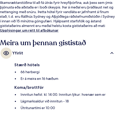
líkamsræktarstöðina til að fá útrás fyrir hreyfiþörfina, auk þess sem ýmis
þjónusta eða aðstaða er í boði ókeypis. Þar á meðal eru þráðlaust net og
nettenging með snúru. Þetta hótel fyrir vandláta er jafnframt á fínum
stað, t.d. eru Ráðhús Sydney og Alþjóðlega ráðstefnumiðstöðin í Sydney
í innan við 15 mínútna göngufæri. Hjálpsamt starfsfólk og ástand
gististaðarins almennt eru meðal helstu kosta gististaðarins að mati
ferðamanna sem hafa heimsótt hann. Það er ekki langt að fara til að
Upplýsingar um rétt til afbókunar
komast í almenningssamgöngur: Museum lestarstöðin er í 5 mínútna
göngufjarlægð og Capitol Square Light Rail lestarstöðin í 6 mínútna.
Meira um þennan gististað
Yfirlit
Stærð hótels
66 herbergi
Er á meira en 16 hæðum
Koma/brottför
Innritun hefst: kl. 14:00. Innritun lýkur: hvenær sem er
Lágmarksaldur við innritun - 18
Útritunartími er 10:00