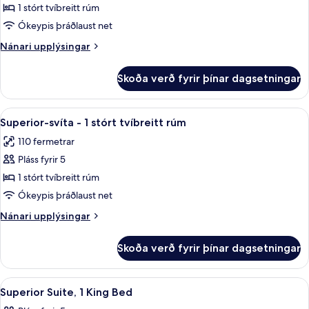
Lúxussvíta
1 stórt tvíbreitt rúm
(Soho
Ókeypis þráðlaust net
)
Nánari
Nánari upplýsingar
upplýsingar
fyrir
Skoða verð fyrir þínar dagsetningar
Lúxussvíta
(Soho
)
Skoða
Superior-svíta - 1 stórt tvíbreitt rúm
21
Superior-svíta - 1 stórt tvíbreitt rúm
allar
110 fermetrar
myndir
Pláss fyrir 5
fyrir
Superior-
1 stórt tvíbreitt rúm
svíta
Ókeypis þráðlaust net
-
Nánari
Nánari upplýsingar
1
upplýsingar
stórt
fyrir
Skoða verð fyrir þínar dagsetningar
Superior-
tvíbreitt
svíta
rúm
-
Skoða
Rúmföt af bestu gerð, rúm með „pill
17
1
Superior Suite, 1 King Bed
allar
stórt