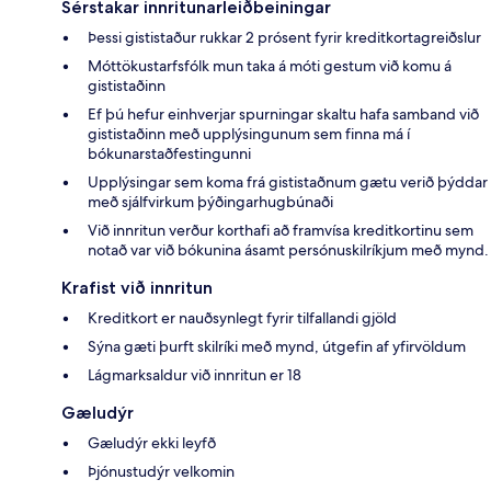
Sérstakar innritunarleiðbeiningar
Þessi gististaður rukkar 2 prósent fyrir kreditkortagreiðslur
Móttökustarfsfólk mun taka á móti gestum við komu á
gististaðinn
Ef þú hefur einhverjar spurningar skaltu hafa samband við
gististaðinn með upplýsingunum sem finna má í
bókunarstaðfestingunni
Upplýsingar sem koma frá gististaðnum gætu verið þýddar
með sjálfvirkum þýðingarhugbúnaði
Við innritun verður korthafi að framvísa kreditkortinu sem
notað var við bókunina ásamt persónuskilríkjum með mynd.
Krafist við innritun
Kreditkort er nauðsynlegt fyrir tilfallandi gjöld
Sýna gæti þurft skilríki með mynd, útgefin af yfirvöldum
Lágmarksaldur við innritun er 18
Gæludýr
Gæludýr ekki leyfð
Þjónustudýr velkomin