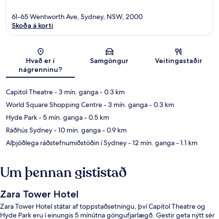
61-65 Wentworth Ave, Sydney, NSW, 2000
Skoða á korti
Kort
Hvað er í
Samgöngur
Veitingastaðir
nágrenninu?
Capitol Theatre
- 3 mín. ganga
- 0.3 km
World Square Shopping Centre
- 3 mín. ganga
- 0.3 km
Hyde Park
- 5 mín. ganga
- 0.5 km
Ráðhús Sydney
- 10 mín. ganga
- 0.9 km
Alþjóðlega ráðstefnumiðstöðin í Sydney
- 12 mín. ganga
- 1.1 km
Um þennan gististað
Zara Tower Hotel
Zara Tower Hotel státar af toppstaðsetningu, því Capitol Theatre og
Hyde Park eru í einungis 5 mínútna göngufjarlægð. Gestir geta nýtt sér