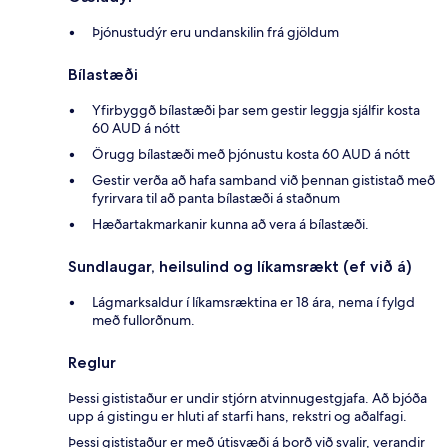
Þjónustudýr eru undanskilin frá gjöldum
Bílastæði
Yfirbyggð bílastæði þar sem gestir leggja sjálfir kosta
60 AUD á nótt
Örugg bílastæði með þjónustu kosta 60 AUD á nótt
Gestir verða að hafa samband við þennan gististað með
fyrirvara til að panta bílastæði á staðnum
Hæðartakmarkanir kunna að vera á bílastæði.
Sundlaugar, heilsulind og líkamsrækt (ef við á)
Lágmarksaldur í líkamsræktina er 18 ára, nema í fylgd
með fullorðnum.
Reglur
Þessi gististaður er undir stjórn atvinnugestgjafa. Að bjóða
upp á gistingu er hluti af starfi hans, rekstri og aðalfagi.
Þessi gististaður er með útisvæði á borð við svalir, verandir