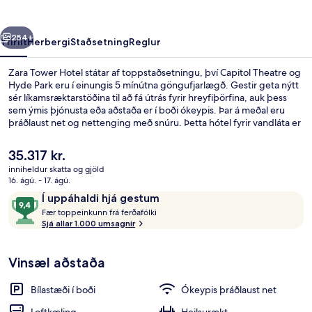
rra
Næsta
254+
Yfirlit
Herbergi
Staðsetning
Reglur
Zara Tower Hotel státar af toppstaðsetningu, því Capitol Theatre og
Hyde Park eru í einungis 5 mínútna göngufjarlægð. Gestir geta nýtt
sér líkamsræktarstöðina til að fá útrás fyrir hreyfiþörfina, auk þess
sem ýmis þjónusta eða aðstaða er í boði ókeypis. Þar á meðal eru
þráðlaust net og nettenging með snúru. Þetta hótel fyrir vandláta er
jafnframt á fínum stað, t.d. eru Ráðhús Sydney og Alþjóðlega
ráðstefnumiðstöðin í Sydney í innan við 15 mínútna göngufæri.
Núverandi
35.317 kr.
Hjálpsamt starfsfólk og ástand gististaðarins almennt eru meðal
verð
inniheldur skatta og gjöld
helstu kosta gististaðarins að mati ferðamanna sem hafa heimsótt
er
16. ágú. - 17. ágú.
hann. Það er ekki langt að fara til að komast í almenningssamgöngur:
Superior-svíta - 1 stórt tvíbreitt rúm
35.317 kr.
Umsagnir
9,4
Museum lestarstöðin er í 5 mínútna göngufjarlægð og Capitol
Í uppáhaldi hjá gestum
Square Light Rail lestarstöðin í 6 mínútna.
F
af
Fær toppeinkunn frá ferðafólki
æ
Sjá allar 1.000 umsagnir
10,
r
Í
uppáhaldi
Vinsæl aðstaða
t
hjá
o
gestum
p
Bílastæði í boði
Ókeypis þráðlaust net
p
e