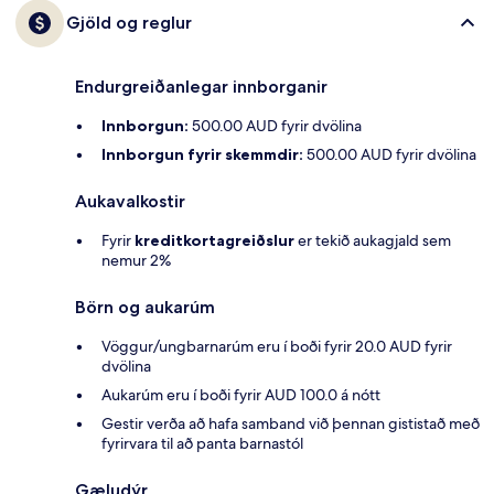
Gjöld og reglur
Endurgreiðanlegar innborganir
Innborgun:
500.00 AUD fyrir dvölina
Innborgun fyrir skemmdir:
500.00 AUD fyrir dvölina
Aukavalkostir
Fyrir
kreditkortagreiðslur
er tekið aukagjald sem
nemur 2%
Börn og aukarúm
Vöggur/ungbarnarúm eru í boði fyrir 20.0 AUD fyrir
dvölina
Aukarúm eru í boði fyrir AUD 100.0 á nótt
Gestir verða að hafa samband við þennan gististað með
fyrirvara til að panta barnastól
Gæludýr