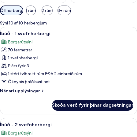
Síur
Öll herbergi
1 rúm
2 rúm
3+ rúm
í
boði
Sýni 10 af 10 herbergjum
fyrir
Skoða
Íbúð - 1 svefnherbergi | Stofa | 50-t
7
Íbúð - 1 svefnherbergi
herbergi
allar
Borgarútsýni
myndir
70 fermetrar
fyrir
Íbúð
1 svefnherbergi
-
Pláss fyrir 3
1
1 stórt tvíbreitt rúm EÐA 2 einbreið rúm
svefnherbergi
Ókeypis þráðlaust net
Nánari
Nánari upplýsingar
upplýsingar
fyrir
Skoða verð fyrir þínar dagsetningar
Íbúð
-
1
Skoða
Íbúð - 2 svefnherbergi | Rúmföt af b
35
svefnherbergi
Íbúð - 2 svefnherbergi
allar
Borgarútsýni
myndir