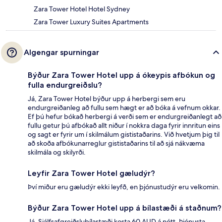
Zara Tower Hotel Hotel Sydney
Zara Tower Luxury Suites Apartments
Algengar spurningar
Býður Zara Tower Hotel upp á ókeypis afbókun og
fulla endurgreiðslu?
Já, Zara Tower Hotel býður upp á herbergi sem eru
endurgreiðanleg að fullu sem hægt er að bóka á vefnum okkar.
Ef þú hefur bókað herbergi á verði sem er endurgreiðanlegt að
fullu getur þú afbókað allt niður í nokkra daga fyrir innritun eins
og sagt er fyrir um í skilmálum gististaðarins. Við hvetjum þig til
að skoða afbókunarreglur gististaðarins til að sjá nákvæma
skilmála og skilyrði.
Leyfir Zara Tower Hotel gæludýr?
Því miður eru gæludýr ekki leyfð, en þjónustudýr eru velkomin.
Býður Zara Tower Hotel upp á bílastæði á staðnum?
Já. Sjálfsafgreiðslubílastæði kosta 60 AUD á nótt. Þjónusta