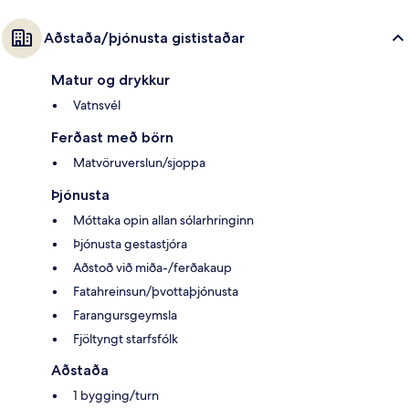
Aðstaða/þjónusta gististaðar
Matur og drykkur
Vatnsvél
Ferðast með börn
Matvöruverslun/sjoppa
Þjónusta
Móttaka opin allan sólarhringinn
Þjónusta gestastjóra
Aðstoð við miða-/ferðakaup
Fatahreinsun/þvottaþjónusta
Farangursgeymsla
Fjöltyngt starfsfólk
Aðstaða
1 bygging/turn