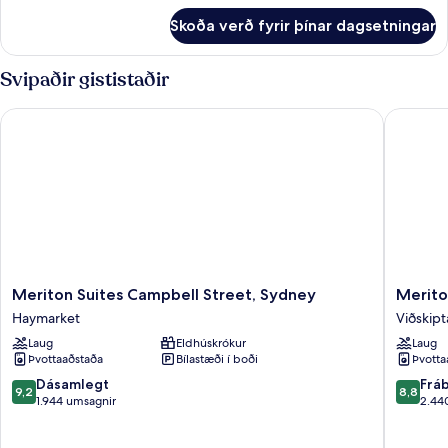
fyrir
Suite
Skoða verð fyrir þínar dagsetningar
Luxury
SoHo
King
Svipaðir gististaðir
Suite
Meriton Suites Campbell Street, Sydney
Meriton 
Meriton
Meriton
Meriton Suites Campbell Street, Sydney
Merito
Suites
Suites
Haymarket
Viðskipt
Campbell
Kent
Laug
Eldhúskrókur
Laug
Street,
Street,
Þvottaaðstaða
Bílastæði í boði
Þvotta
Sydney
Sydney
Haymarket
Viðskipt
9.2
8.8
Dásamlegt
Frá
9,2
8,8
Sydney
af
af
1.944 umsagnir
2.44
10,
10,
Dásamlegt,
Frábært