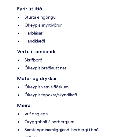
Fyrir útlitið
Sturta eingöngu
Ókeypis snyrtivörur
Hárblásari
Handklæði
Vertu í sambandi
Skrifborð
Ókeypis þráðlaust net
Matur og drykkur
Ókeypis vatn á flöskum
Ókeypis tepokar/skyndikaffi
Meira
Þrif daglega
Öryggishólf á herbergjum
Samtengd/samliggjandi herbergi í boði