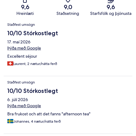
9,6
9,0
9,6
Hreinlæti
Staðsetning
Starfsfólk og þjónusta
Umsagnir
Staðfest umsögn
10/10 Stórkostlegt
17. maí 2026
Þýða með Google
Excellent séjour
Laurent, 2 nætur/nátta ferð
Staðfest umsögn
10/10 Stórkostlegt
6. júlí 2026
Þýða með Google
Bra frukost och att det fanns "afternoon tea"
Johannes, 4 nætur/nátta ferð