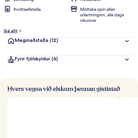
i
Þvottaaðstaða
Móttaka opin allan
n
sólarhringinn, alla daga
k
vikunnar
u
n
Sjá allt
n
Meginaðstaða
(12)
f
r
á
Fyrir fjölskyldur
(6)
f
e
r
ð
Hvers vegna við elskum þennan gististað
a
f
ó
l
k
i