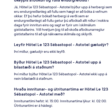
ókeypis afbókun og fulla endurgreiðslu?
Já, Hôtel Le 123 Sébastopol - Astotel býður upp á herbergi sem
eru endurgreiðanleg að fullu sem hægt er að bóka á vefnum
okkar. Ef þú hefur bókað herbergi á verði sem er
endurgreiðanlegt að fullu getur þú afbókað allt niður í nokkra
daga fyrir innritun eins og sagt er fyrir um í skilmálum
gististaðarins. Við hvetjum þig til að skoða afbókunarreglur
gististaðarins til að sjá nákvæma skilmála og skilyrði.
Leyfir Hôtel Le 123 Sébastopol - Astotel gæludýr?
Því miður, gæludýr eru ekki leyfð.
Býður Hôtel Le 123 Sébastopol - Astotel upp á
bílastæði á staðnum?
Því miður býður Hôtel Le 123 Sébastopol - Astotel ekki upp á
nein bílastæði á staðnum.
Hvaða innritunar- og útritunartíma er Hôtel Le 123
Sébastopol - Astotel með?
Innritunartími hefst: kl. 15:00. Innritunartíma lýkur: kl. 02:00.
Útritunartími er á hádegi.