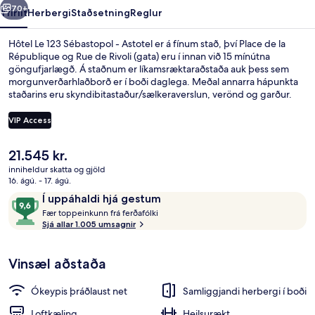
70+
Yfirlit
Herbergi
Staðsetning
Reglur
Hôtel Le 123 Sébastopol - Astotel er á fínum stað, því Place de la
République og Rue de Rivoli (gata) eru í innan við 15 mínútna
göngufjarlægð. Á staðnum er líkamsræktaraðstaða auk þess sem
morgunverðarhlaðborð er í boði daglega. Meðal annarra hápunkta
staðarins eru skyndibitastaður/sælkeraverslun, verönd og garður.
Meðal þess sem ferðamenn sem hafa heimsótt staðinn eru
sérstaklega ánægðir með eru hjálpsamt starfsfólk og góð
VIP Access
staðsetning. Gististaðurinn er stutt frá almenningssamgöngum:
Reaumur - Sébastopol lestarstöðin er í 2 mínútna göngufjarlægð og
Núverandi
21.545 kr.
Strasbourg - Saint-Denis lestarstöðin í 3 mínútna.
Morgunverðarhlaðborð daglega gegn 
verð
inniheldur skatta og gjöld
er
16. ágú. - 17. ágú.
21.545 kr.
Umsagnir
9,6
Í uppáhaldi hjá gestum
F
af
Fær toppeinkunn frá ferðafólki
æ
Sjá allar 1.005 umsagnir
10,
r
Í
uppáhaldi
Vinsæl aðstaða
t
hjá
o
gestum
p
Ókeypis þráðlaust net
Samliggjandi herbergi í boði
p
e
Loftkæling
Heilsurækt