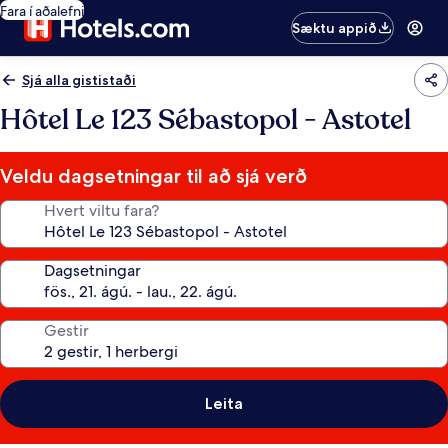
Fara í aðalefni
Sæktu appið
Sjá alla gististaði
Hôtel Le 123 Sébastopol - Astotel
Veldu dagsetningar til að sjá verð
Hvert viltu fara?
Dagsetningar
Gestir
Leita