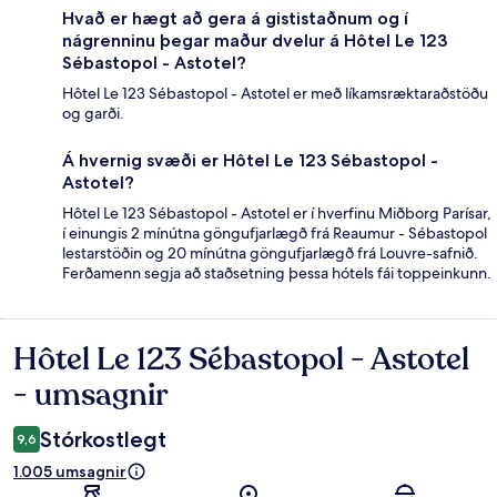
Hvað er hægt að gera á gististaðnum og í
nágrenninu þegar maður dvelur á Hôtel Le 123
Sébastopol - Astotel?
Hôtel Le 123 Sébastopol - Astotel er með líkamsræktaraðstöðu
og garði.
Á hvernig svæði er Hôtel Le 123 Sébastopol -
Astotel?
Hôtel Le 123 Sébastopol - Astotel er í hverfinu Miðborg Parísar,
í einungis 2 mínútna göngufjarlægð frá Reaumur - Sébastopol
lestarstöðin og 20 mínútna göngufjarlægð frá Louvre-safnið.
Ferðamenn segja að staðsetning þessa hótels fái toppeinkunn.
Hôtel Le 123 Sébastopol - Astotel
Umsagnir
- umsagnir
Stórkostlegt
9,6
1.005 umsagnir