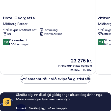
Hôtel
citizenM
Hôtel Georgette
citize
Georgette
Paris
Miðborg Parísar
Miðborg
Miðborg
Opera
Ókeypis þráðlaust net
Loftkæling
Ókeypi
Parísar
Miðbor
Bar
Þvottaaðstaða
Loftkæ
Parísar
9.0
9.4
Dásamlegt
Stó
9,0
9,4
af
af
1.004 umsagnir
841 
10,
10,
Dásamlegt,
Stórkost
1.004
841
Verðið
23.275 kr.
umsagnir
umsögn
er
inniheldur skatta og gjöld
23.275 kr.
16. ágú. - 17. ágú.
Samanburður við svipaða gististaði
Skráðu þig inn til að sjá gjaldgenga afslætti og ávinninga.
Meiri ávinningur fyrir meiri ævintýri!
Innskrá
Skráðu þig, það er ókeypis