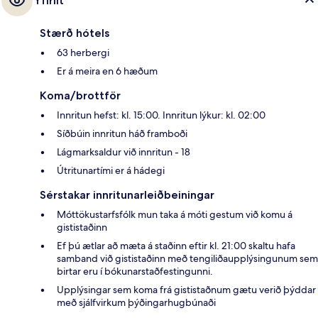
Yfirlit
Stærð hótels
63 herbergi
Er á meira en 6 hæðum
Koma/brottför
Innritun hefst: kl. 15:00. Innritun lýkur: kl. 02:00
Síðbúin innritun háð framboði
Lágmarksaldur við innritun - 18
Útritunartími er á hádegi
Sérstakar innritunarleiðbeiningar
Móttökustarfsfólk mun taka á móti gestum við komu á
gististaðinn
Ef þú ætlar að mæta á staðinn eftir kl. 21:00 skaltu hafa
samband við gististaðinn með tengiliðaupplýsingunum sem
birtar eru í bókunarstaðfestingunni.
Upplýsingar sem koma frá gististaðnum gætu verið þýddar
með sjálfvirkum þýðingarhugbúnaði