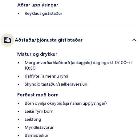
Aðrar upplýsingar
Reyklaus gististaður
Aðstaða/þjónusta gististaðar
Matur og drykkur
Morgunverðarhlaðborð (aukagjald) daglega kl. 07:00–kl.
10:30
Kaffi/te í almennu rými
Skyndibitastaður/sælkeraverslun
Ferðast með börn
Börn dvelja ókeypis (sjá nánari upplýsingar)
Leikir fyrir börn
Leikföng
Myndlistavörur
Barnabækur