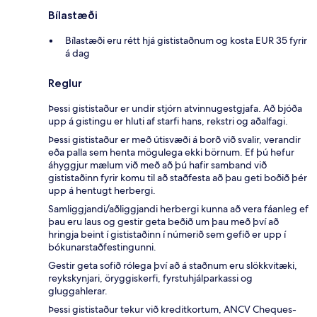
Bílastæði
Bílastæði eru rétt hjá gististaðnum og kosta EUR 35 fyrir
á dag
Reglur
Þessi gististaður er undir stjórn atvinnugestgjafa. Að bjóða
upp á gistingu er hluti af starfi hans, rekstri og aðalfagi.
Þessi gististaður er með útisvæði á borð við svalir, verandir
eða palla sem henta mögulega ekki börnum. Ef þú hefur
áhyggjur mælum við með að þú hafir samband við
gististaðinn fyrir komu til að staðfesta að þau geti boðið þér
upp á hentugt herbergi.
Samliggjandi/aðliggjandi herbergi kunna að vera fáanleg ef
þau eru laus og gestir geta beðið um þau með því að
hringja beint í gististaðinn í númerið sem gefið er upp í
bókunarstaðfestingunni.
Gestir geta sofið rólega því að á staðnum eru slökkvitæki,
reykskynjari, öryggiskerfi, fyrstuhjálparkassi og
gluggahlerar.
Þessi gististaður tekur við kreditkortum, ANCV Cheques-