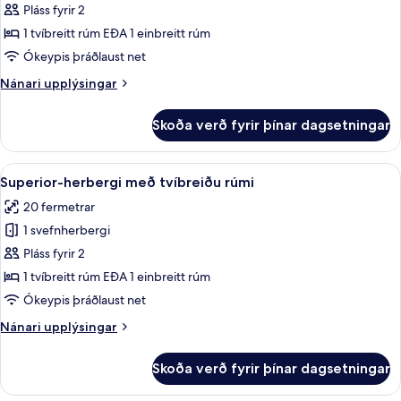
Standard-
Pláss fyrir 2
herbergi
1 tvíbreitt rúm EÐA 1 einbreitt rúm
með
Ókeypis þráðlaust net
tvíbreiðu
Nánari
Nánari upplýsingar
rúmi
upplýsingar
fyrir
Skoða verð fyrir þínar dagsetningar
Standard-
herbergi
með
Skoða
Superior-herbergi með tvíbreiðu rúmi |
5
tvíbreiðu
Superior-herbergi með tvíbreiðu rúmi
allar
rúmi
20 fermetrar
myndir
1 svefnherbergi
fyrir
Superior-
Pláss fyrir 2
herbergi
1 tvíbreitt rúm EÐA 1 einbreitt rúm
með
Ókeypis þráðlaust net
tvíbreiðu
Nánari
Nánari upplýsingar
rúmi
upplýsingar
fyrir
Skoða verð fyrir þínar dagsetningar
Superior-
herbergi