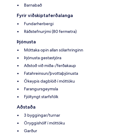
Barnabað
Fyrir viðskiptaferðalanga
Fundarherbergi
Ráðstefnurými (80 fermetra)
Þjónusta
Móttaka opin allan sólarhringinn
Þjónusta gestastjóra
Aðstoð við miða-/ferðakaup
Fatahreinsun/þvottaþjónusta
Ókeypis dagblöð í móttöku
Farangursgeymsla
Fjöltyngt starfsfólk
Aðstaða
3 byggingar/turnar
Öryggishólf í móttöku
Garður