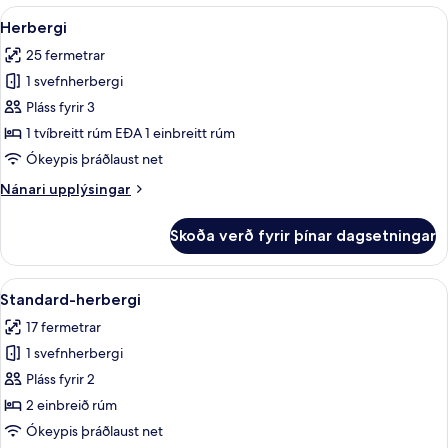
með
Skoða
Herbergi | Rúmföt af bestu gerð, míníb
8
tvíbreiðu
Herbergi
allar
rúmi
25 fermetrar
myndir
1 svefnherbergi
fyrir
Herbergi
Pláss fyrir 3
1 tvíbreitt rúm EÐA 1 einbreitt rúm
Ókeypis þráðlaust net
Nánari
Nánari upplýsingar
upplýsingar
fyrir
Skoða verð fyrir þínar dagsetningar
Herbergi
Skoða
Standard-herbergi | Rúmföt af bestu ge
4
Standard-herbergi
allar
17 fermetrar
myndir
1 svefnherbergi
fyrir
Standard-
Pláss fyrir 2
herbergi
2 einbreið rúm
Ókeypis þráðlaust net