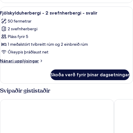
-
2
Skoða
Rúmföt af bestu gerð, míníbar, öryggis
5
svefnherbergi
Fjölskylduherbergi - 2 svefnherbergi - svalir
allar
50 fermetrar
myndir
2 svefnherbergi
fyrir
Fjölskylduherbergi
Pláss fyrir 5
-
1 meðalstórt tvíbreitt rúm og 2 einbreið rúm
2
Ókeypis þráðlaust net
svefnherbergi
Nánari
Nánari upplýsingar
-
upplýsingar
svalir
fyrir
Skoða verð fyrir þínar dagsetningar
Fjölskylduherbergi
-
2
Svipaðir gististaðir
svefnherbergi
-
Hôtel Georgette
citizenM
svalir