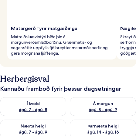
Matargerð fyrir matgæðinga
Þægile
Matreiðsluævintýri bíða þín á
Skreytið
morgunverðarhlaðborðinu. Grænmetis- og
sérhönn
veganréttir uppfylla fjölbreyttar mataræðisþarfir og
tryggja 
gera morgnana ljúffenga.
góðgæti
Herbergisval
Kannaðu framboð fyrir þessar dagsetningar
Athuga framboð í kvöld ágú. 7 - ágú. 8
Athuga framboð á morgun ágú.
Í kvöld
Á morgun
ágú. 7 - ágú. 8
ágú. 8 - ágú. 9
Athuga framboð næstu helgi ágú. 7 - ágú. 9
Athuga framboð þarnæstu helgi
Næsta helgi
Þarnæsta helgi
ágú. 7 - ágú. 9
ágú. 14 - ágú. 16