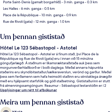
Porte Saint-Denis (gamalt borgarhlið)
- 3 mín. ganga
- 0.3 km
Les Halles
- 6 mín. ganga
- 0.5 km
Place de la République
- 10 mín. ganga
- 0.9 km
Rue de Rivoli (gata)
- 12 mín. ganga
- 1.0 km
Um þennan gististað
Hôtel Le 123 Sébastopol - Astotel
Hôtel Le 123 Sébastopol - Astotel er á fínum stað, því Place de la
République og Rue de Rivoli (gata) eru í innan við 15 mínútna
göngufjarlægð. Á staðnum er líkamsræktaraðstaða auk þess sem
morgunverðarhlaðborð er í boði daglega. Meðal annarra hápunkta
staðarins eru skyndibitastaður/sælkeraverslun, verönd og garður. Meðal
þess sem ferðamenn sem hafa heimsótt staðinn eru sérstaklega ánægðir
með eru hjálpsamt starfsfólk og góð staðsetning. Gististaðurinn er stutt
frá almenningssamgöngum: Reaumur - Sébastopol lestarstöðin er í 2
mínútna göngufjarlægð og Strasbourg - Saint-Denis lestarstöðin í 3
Upplýsingar um rétt til afbókunar
mínútna.
Meira um þennan gististað