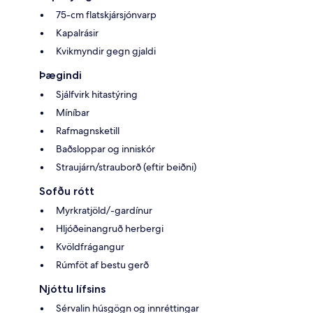
75-cm flatskjársjónvarp
Kapalrásir
Kvikmyndir gegn gjaldi
Þægindi
Sjálfvirk hitastýring
Míníbar
Rafmagnsketill
Baðsloppar og inniskór
Straujárn/strauborð (eftir beiðni)
Sofðu rótt
Myrkratjöld/-gardínur
Hljóðeinangruð herbergi
Kvöldfrágangur
Rúmföt af bestu gerð
Njóttu lífsins
Sérvalin húsgögn og innréttingar