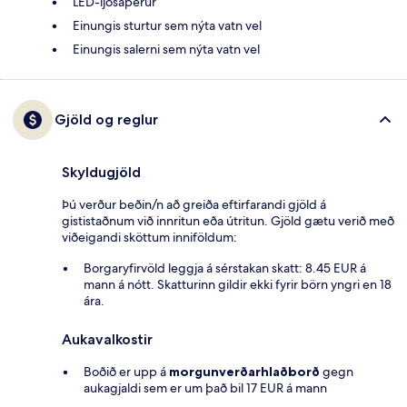
LED-ljósaperur
Einungis sturtur sem nýta vatn vel
Einungis salerni sem nýta vatn vel
Gjöld og reglur
Skyldugjöld
Þú verður beðin/n að greiða eftirfarandi gjöld á
gististaðnum við innritun eða útritun. Gjöld gætu verið með
viðeigandi sköttum inniföldum:
Borgaryfirvöld leggja á sérstakan skatt: 8.45 EUR á
mann á nótt. Skatturinn gildir ekki fyrir börn yngri en 18
ára.
Aukavalkostir
Boðið er upp á
morgunverðarhlaðborð
gegn
aukagjaldi sem er um það bil 17 EUR á mann