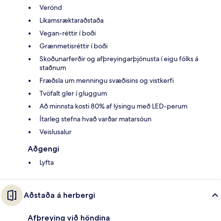
Verönd
Líkamsræktaraðstaða
Vegan-réttir í boði
Grænmetisréttir í boði
Skoðunarferðir og afþreyingarþjónusta í eigu fólks á
staðnum
Fræðsla um menningu svæðisins og vistkerfi
Tvöfalt gler í gluggum
Að minnsta kosti 80% af lýsingu með LED-perum
Ítarleg stefna hvað varðar matarsóun
Veislusalur
Aðgengi
Lyfta
Aðstaða á herbergi
Afþreying við höndina