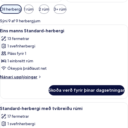
Síur
Öll herbergi
1 rúm
2 rúm
3+ rúm
í
boði
Sýni 9 af 9 herbergjum
fyrir
Skoða
Eins manns Standard-herbergi | Rúmföt 
4
Eins manns Standard-herbergi
herbergi
allar
13 fermetrar
myndir
1 svefnherbergi
fyrir
Eins
Pláss fyrir 1
manns
1 einbreitt rúm
Standard-
Ókeypis þráðlaust net
herbergi
Nánari
Nánari upplýsingar
upplýsingar
fyrir
Skoða verð fyrir þínar dagsetningar
Eins
manns
Standard-
Skoða
Standard-herbergi með tvíbreiðu rúmi |
4
herbergi
Standard-herbergi með tvíbreiðu rúmi
allar
17 fermetrar
myndir
1 svefnherbergi
fyrir