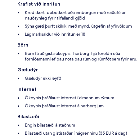
Krafist við innritun
Kreditkort, debetkort eða innborgun með reiðufé er
nauðsynleg fyrir tilfallandi gjöld
Sýna gæti þurft skilríki með mynd, útgefin af yfirvöldum
Lágmarksaldur við innritun er 18
Börn
Börn fá að gista ókeypis í herbergi hjá foreldri eða
forráðamanni ef þau nota þau rúm og rúmföt sem fyrir eru.
Gæludýr
Gæludýr ekki leyfð
Internet
Ókeypis þráðlaust internet í almennum rýmum
Ókeypis þráðlaust internet á herbergjum
Bílastæði
Engin bílastæði á staðnum
Bílastæði utan gististaðar í nágrenninu (35 EUR á dag)