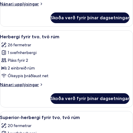
Nánari
Nánari upplýsingar
upplýsingar
fyrir
Skoða verð fyrir þínar dagsetningar
Standard-
herbergi
Skoða
Herbergi fyrir tvo, tvö rúm | Rúmföt af
13
Herbergi fyrir tvo, tvö rúm
allar
26 fermetrar
myndir
1 svefnherbergi
fyrir
Herbergi
Pláss fyrir 2
fyrir
2 einbreið rúm
tvo,
Ókeypis þráðlaust net
tvö
Nánari
Nánari upplýsingar
rúm
upplýsingar
fyrir
Skoða verð fyrir þínar dagsetningar
Herbergi
fyrir
tvo,
Skoða
Superior-herbergi fyrir tvo, tvö rúm | 
4
tvö
Superior-herbergi fyrir tvo, tvö rúm
allar
rúm
20 fermetrar
myndir