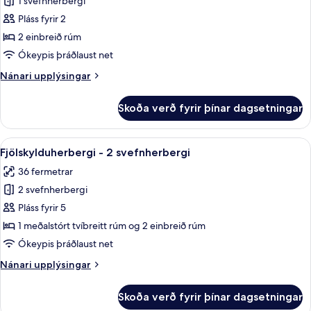
1 svefnherbergi
fyrir
Superior-
Pláss fyrir 2
herbergi
2 einbreið rúm
fyrir
Ókeypis þráðlaust net
tvo,
Nánari
Nánari upplýsingar
tvö
upplýsingar
rúm
fyrir
Skoða verð fyrir þínar dagsetningar
Superior-
herbergi
fyrir
Skoða
Fjölskylduherbergi - 2 svefnherbergi |
4
tvo,
Fjölskylduherbergi - 2 svefnherbergi
allar
tvö
36 fermetrar
rúm
myndir
2 svefnherbergi
fyrir
Fjölskylduherbergi
Pláss fyrir 5
-
1 meðalstórt tvíbreitt rúm og 2 einbreið rúm
2
Ókeypis þráðlaust net
svefnherbergi
Nánari
Nánari upplýsingar
upplýsingar
fyrir
Skoða verð fyrir þínar dagsetningar
Fjölskylduherbergi