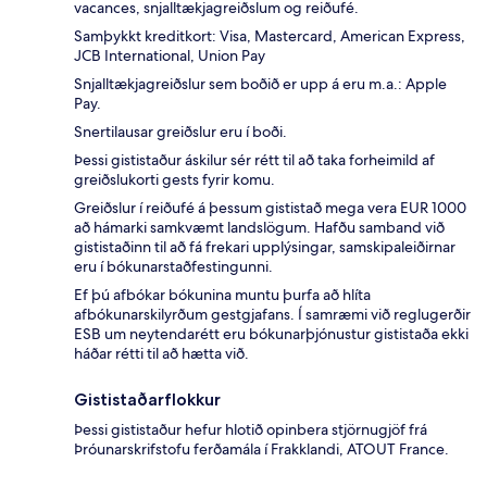
vacances, snjalltækjagreiðslum og reiðufé.
Samþykkt kreditkort: Visa, Mastercard, American Express,
JCB International, Union Pay
Snjalltækjagreiðslur sem boðið er upp á eru m.a.: Apple
Pay.
Snertilausar greiðslur eru í boði.
Þessi gististaður áskilur sér rétt til að taka forheimild af
greiðslukorti gests fyrir komu.
Greiðslur í reiðufé á þessum gististað mega vera EUR 1000
að hámarki samkvæmt landslögum. Hafðu samband við
gististaðinn til að fá frekari upplýsingar, samskipaleiðirnar
eru í bókunarstaðfestingunni.
Ef þú afbókar bókunina muntu þurfa að hlíta
afbókunarskilyrðum gestgjafans. Í samræmi við reglugerðir
ESB um neytendarétt eru bókunarþjónustur gististaða ekki
háðar rétti til að hætta við.
Gististaðarflokkur
Þessi gististaður hefur hlotið opinbera stjörnugjöf frá
Þróunarskrifstofu ferðamála í Frakklandi, ATOUT France.