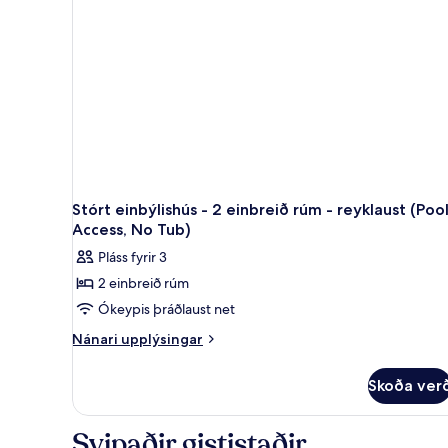
svefnherbergi
-
reyklaust
-
aðgengi
að
sundlaug
(Private)
Stórt einbýlishús - 2 einbreið rúm - reyklaust (Poo
Access, No Tub)
Pláss fyrir 3
2 einbreið rúm
Ókeypis þráðlaust net
Nánari
Nánari upplýsingar
upplýsingar
fyrir
Skoða ver
Stórt
einbýlishús
-
Svipaðir gististaðir
2