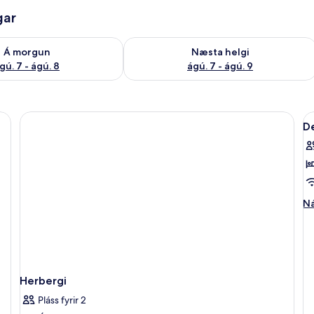
gar
ð á morgun ágú. 7 - ágú. 8
Athuga framboð næstu helgi ágú. 7 - 
Á morgun
Næsta helgi
gú. 7 - ágú. 8
ágú. 7 - ágú. 9
S
D
al
m
fy
D
P
Ná
Ná
V
up
fy
K
De
R
Po
Vi
Ki
Herbergi
R
Pláss fyrir 2