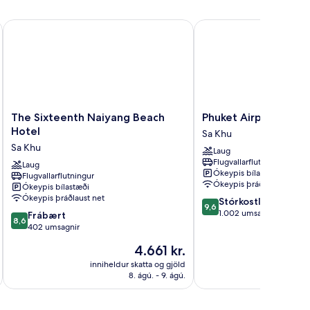
The Sixteenth Naiyang Beach Hotel
Phuket Airport Hotel
The
Phuket
The Sixteenth Naiyang Beach
Phuket Airport Hotel
Sixteenth
Airport
Hotel
Sa Khu
Naiyang
Hotel
Sa Khu
Laug
Beach
Sa
Flugvallarflutningur
Hotel
Laug
Khu
Ókeypis bílastæði
Flugvallarflutningur
Sa
Ókeypis þráðlaust net
Ókeypis bílastæði
Khu
Ókeypis þráðlaust net
9.6
Stórkostlegt
9,6
af
1.002 umsagnir
8.6
Frábært
8,6
10,
af
402 umsagnir
Stórkostlegt,
10,
Verðið
4.661 kr.
1.002
Frábært,
er
umsagnir
402
inniheldur skatta og gjöld
innihel
4.661 kr.
8. ágú. - 9. ágú.
umsagnir