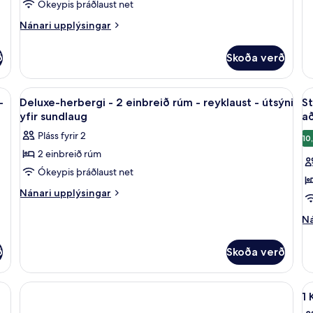
Ókeypis þráðlaust net
Nánari
Nánari upplýsingar
upplýsingar
fyrir
ð
Skoða verð
Herbergi
eitt rúm - reyklaust - útsýni yfir sundlaug | Öryggishólf í herbergi, skrifborð
Skoða
Deluxe-herbergi - 2 einbreið rúm - rey
S
7
-
Deluxe-herbergi - 2 einbreið rúm - reyklaust - útsýni
St
allar
al
yfir sundlaug
a
myndir
m
Pláss fyrir 2
10
fyrir
fy
2 einbreið rúm
Deluxe-
S
Ókeypis þráðlaust net
herbergi
e
-
-
Nánari
Nánari upplýsingar
upplýsingar
2
1
fyrir
Ná
Ná
einbreið
s
Deluxe-
up
rúm
tv
herbergi
fy
ð
Skoða verð
-
r
-
St
2
ei
reyklaust
-
einbreið
-
-
r
S
rúm
1
1 
útsýni
-
al
-
st