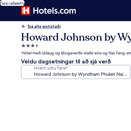
Fara í aðalefni
Sjá alla gististaði
Howard Johnson by W
3.5
stjörnu
Hótel með útilaug og áhugaverðir staðir eins og Nai Yang-st
gististaður
Veldu dagsetningar til að sjá verð
Hvert viltu fara?
Myndasafn
fyrir
Howard
Johnson
by
Wyndham