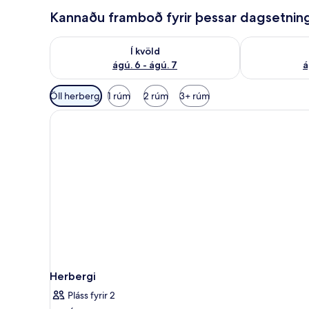
Kannaðu framboð fyrir þessar dagsetnin
Athuga framboð í kvöld ágú. 6 - ágú. 7
Athuga frambo
Í kvöld
ágú. 6 - ágú. 7
á
Síur
Öll herbergi
1 rúm
2 rúm
3+ rúm
í
boði
fyrir
herbergi
Herbergi
Pláss fyrir 2