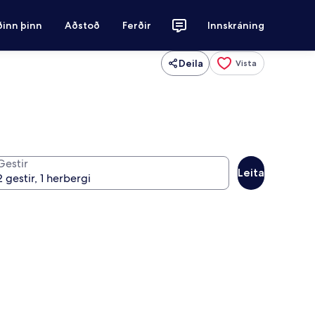
ðinn þinn
Aðstoð
Ferðir
Innskráning
Deila
Vista
Gestir
Leita