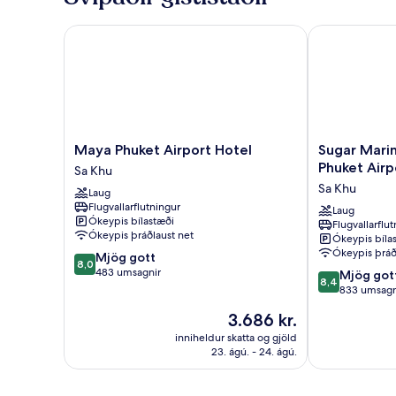
einbreið
rúm
Maya Phuket Airport Hotel
Sugar Marina 
-
reyklaust
(Pool
Access,
No
Tub)
Maya
Sugar
Maya Phuket Airport Hotel
Sugar Marin
Phuket
Marina
Phuket Airp
Sa Khu
Airport
Hotel
Sa Khu
Laug
Hotel
-
Flugvallarflutningur
Sa
AVIATOR
Laug
Ókeypis bílastæði
Flugvallarflu
Khu
-
Ókeypis þráðlaust net
Ókeypis bíla
Phuket
Ókeypis þráð
8.0
Mjög gott
Airport
8,0
af
483 umsagnir
8.4
Sa
Mjög got
8,4
10,
af
Khu
833 umsagn
Mjög
10,
Verðið
3.686 kr.
gott,
Mjög
er
483
gott,
inniheldur skatta og gjöld
3.686 kr.
umsagnir
23. ágú. - 24. ágú.
833
umsagnir