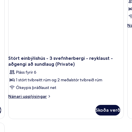
yfir
reyklaust
a
tv
m
-
r
sundlaug
a
fy
útsýni
-
s
1
yfir
re
(
K
sundlaug
-
Ná
Ná
að
B
up
að
fy
P
su
1
P
(B
Ki
V
Be
N
Pr
Stórt einbýlishús - 3 svefnherbergi - reyklaust -
Po
S
aðgengi að sundlaug (Private)
Vi
Pláss fyrir 6
N
Sm
1 stórt tvíbreitt rúm og 2 meðalstór tvíbreið rúm
Ókeypis þráðlaust net
Nánari
Nánari upplýsingar
upplýsingar
fyrir
ð
Skoða verð
Stórt
einbýlishús
-
3