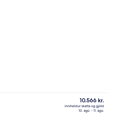
ur
Sæti í anddyri
Núverandi
10.566 kr.
verð
inniheldur skatta og gjöld
er
10. ágú. - 11. ágú.
Stórt einbýlishús - 1 stórt tvíbreitt 
10.566 kr.