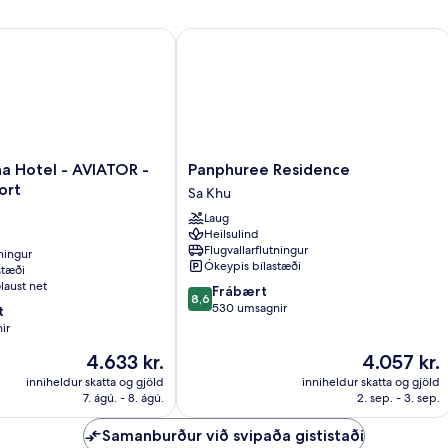
Hotel - AVIATOR - Phuket Airport
Panphuree Residence
Panphuree
a Hotel - AVIATOR -
Panphuree Residence
Residence
ort
Sa Khu
Sa
Laug
Khu
Heilsulind
Flugvallarflutningur
tningur
Ókeypis bílastæði
stæði
laust net
8.6
Frábært
8,6
af
530 umsagnir
t
10,
ir
Frábært,
Verðið
Verðið
4.633 kr.
4.057 kr.
530
er
er
umsagnir
inniheldur skatta og gjöld
inniheldur skatta og gjöld
4.633 kr.
4.057 kr.
7. ágú. - 8. ágú.
2. sep. - 3. sep.
Samanburður við svipaða gististaði