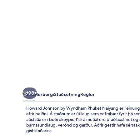
Phuket
Naiyang
98+
Yfirlit
Herbergi
Staðsetning
Reglur
Howard Johnson by Wyndham Phuket Naiyang er í einungis 1
eftir beiðni. Á staðnum er útilaug sem er frábær fyrir þá s
aðstaða er í boði ókeypis. Þar á meðal eru þráðlaust net og
barnasundlaug, verönd og garður. Aðrir gestir hafa sérstakl
gististaðarins.