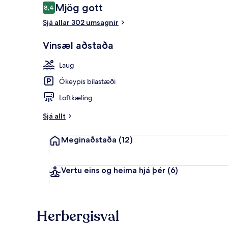
Umsagnir
Mjög gott
8,4
8,4 af 10
Sjá allar 302 umsagnir
Anddyri
Vinsæl aðstaða
Laug
Ókeypis bílastæði
Loftkæling
Sjá allt
Meginaðstaða
(12)
Vertu eins og heima hjá þér
(6)
Herbergisval