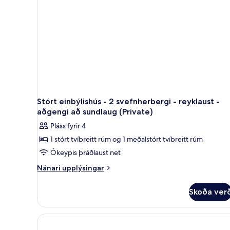
útsýni
-
reyklaust
yfir
-
sundlaug
útsýni
yfir
sundlaug
Stórt einbýlishús - 2 svefnherbergi - reyklaust -
aðgengi að sundlaug (Private)
Pláss fyrir 4
1 stórt tvíbreitt rúm og 1 meðalstórt tvíbreitt rúm
Ókeypis þráðlaust net
Nánari
Nánari upplýsingar
upplýsingar
fyrir
Skoða ver
Stórt
einbýlishús
-
2