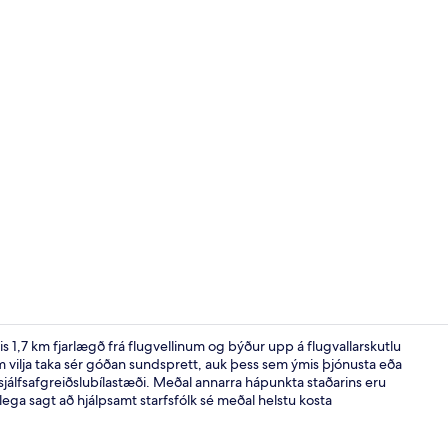
Veitingastað
,7 km fjarlægð frá flugvellinum og býður upp á flugvallarskutlu
em vilja taka sér góðan sundsprett, auk þess sem ýmis þjónusta eða
 sjálfsafgreiðslubílastæði. Meðal annarra hápunkta staðarins eru
Fyrir utan
ega sagt að hjálpsamt starfsfólk sé meðal helstu kosta