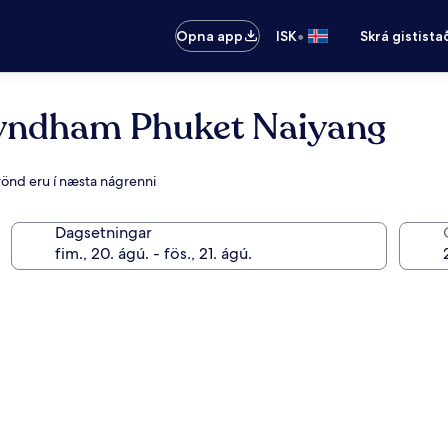
•
Opna app
ISK
Skrá gistista
yndham Phuket Naiyang
rönd eru í næsta nágrenni
Dagsetningar