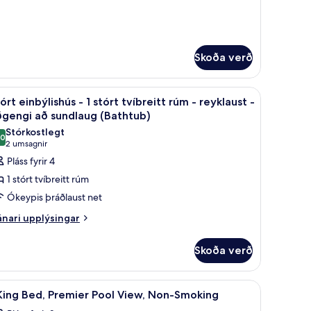
Skoða verð
, hljóðeinangrun
klaust - útsýni yfir sundlaug | Öryggishólf í herbergi, skrifborð, hljóðeinang
koða
Stórt einbýlishús - 1 stórt tvíbreitt rúm - re
10
órt einbýlishús - 1 stórt tvíbreitt rúm - reyklaust -
lar
ðgengi að sundlaug (Bathtub)
yndir
Stórkostlegt
,0
rir
10,0 af 10
(2
2 umsagnir
tórt
umsagnir)
Pláss fyrir 4
inbýlishús
1 stórt tvíbreitt rúm
Ókeypis þráðlaust net
nari
nari upplýsingar
tórt
plýsingar
íbreitt
rir
Skoða verð
úm
órt
nbýlishús
eyklaust
koða
1 King Bed, Premier Pool View, Non-Smoking | 
13
King Bed, Premier Pool View, Non-Smoking
lar
órt