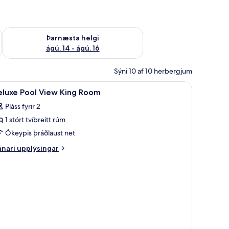
ágú. 9
Athuga framboð þarnæstu helgi ágú. 14 - ágú. 16
Þarnæsta helgi
ágú. 14 - ágú. 16
Sýni 10 af 10 herbergjum
koða
Öryggishólf í herbergi, skrifborð, hljóðeinan
7
eluxe Pool View King Room
lar
Pláss fyrir 2
yndir
1 stórt tvíbreitt rúm
rir
eluxe
Ókeypis þráðlaust net
ool
nari
nari upplýsingar
iew
plýsingar
rir
ing
luxe
oom
ol
ew
ng
oom