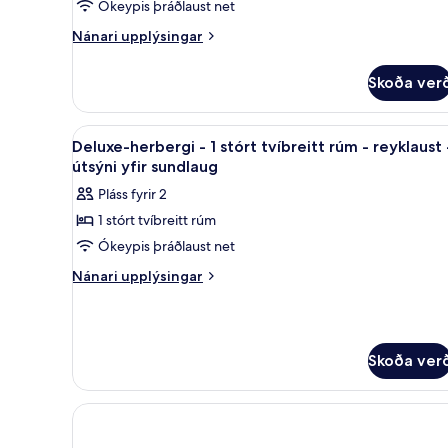
Ókeypis þráðlaust net
Nánari
Nánari upplýsingar
upplýsingar
fyrir
Skoða ver
Herbergi
Skoða
Deluxe-herbergi - 1 stórt tvíbr
11
Deluxe-herbergi - 1 stórt tvíbreitt rúm - reyklaust 
allar
útsýni yfir sundlaug
myndir
Pláss fyrir 2
fyrir
1 stórt tvíbreitt rúm
Deluxe-
Ókeypis þráðlaust net
herbergi
-
Nánari
Nánari upplýsingar
upplýsingar
1
fyrir
stórt
Deluxe-
tvíbreitt
herbergi
Skoða ver
rúm
-
1
-
stórt
reyklaust
tvíbreitt
-
rúm