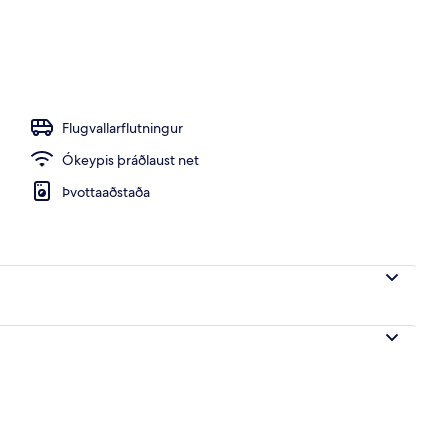
Flugvallarflutningur
Ókeypis þráðlaust net
Þvottaaðstaða