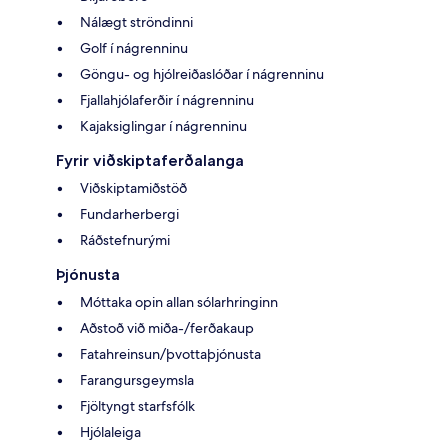
Nálægt ströndinni
Golf í nágrenninu
Göngu- og hjólreiðaslóðar í nágrenninu
Fjallahjólaferðir í nágrenninu
Kajaksiglingar í nágrenninu
Fyrir viðskiptaferðalanga
Viðskiptamiðstöð
Fundarherbergi
Ráðstefnurými
Þjónusta
Móttaka opin allan sólarhringinn
Aðstoð við miða-/ferðakaup
Fatahreinsun/þvottaþjónusta
Farangursgeymsla
Fjöltyngt starfsfólk
Hjólaleiga