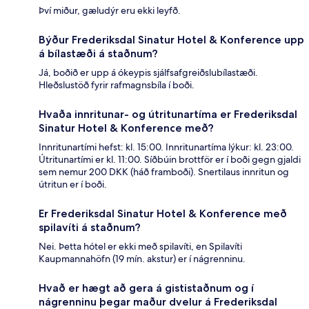
Því miður, gæludýr eru ekki leyfð.
Býður Frederiksdal Sinatur Hotel & Konference upp
á bílastæði á staðnum?
Já, boðið er upp á ókeypis sjálfsafgreiðslubílastæði.
Hleðslustöð fyrir rafmagnsbíla í boði.
Hvaða innritunar- og útritunartíma er Frederiksdal
Sinatur Hotel & Konference með?
Innritunartími hefst: kl. 15:00. Innritunartíma lýkur: kl. 23:00.
Útritunartími er kl. 11:00. Síðbúin brottför er í boði gegn gjaldi
sem nemur 200 DKK (háð framboði). Snertilaus innritun og
útritun er í boði.
Er Frederiksdal Sinatur Hotel & Konference með
spilavíti á staðnum?
Nei. Þetta hótel er ekki með spilavíti, en Spilavíti
Kaupmannahöfn (19 mín. akstur) er í nágrenninu.
Hvað er hægt að gera á gististaðnum og í
nágrenninu þegar maður dvelur á Frederiksdal