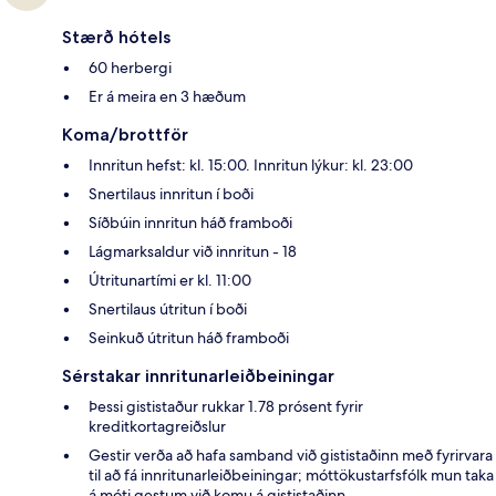
Stærð hótels
60 herbergi
Er á meira en 3 hæðum
Koma/brottför
Innritun hefst: kl. 15:00. Innritun lýkur: kl. 23:00
Snertilaus innritun í boði
Síðbúin innritun háð framboði
Lágmarksaldur við innritun - 18
Útritunartími er kl. 11:00
Snertilaus útritun í boði
Seinkuð útritun háð framboði
Sérstakar innritunarleiðbeiningar
Þessi gististaður rukkar 1.78 prósent fyrir
kreditkortagreiðslur
Gestir verða að hafa samband við gististaðinn með fyrirvara
til að fá innritunarleiðbeiningar; móttökustarfsfólk mun taka
á móti gestum við komu á gististaðinn