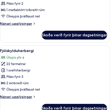
Standard-
Pláss fyrir 2
herbergi
1 meðalstórt tvíbreitt rúm
með
Ókeypis þráðlaust net
tvíbreiðu
Nánari
Nánari upplýsingar
rúmi
upplýsingar
fyrir
Skoða verð fyrir þínar dagsetningar
Standard-
herbergi
með
Skoða
Rúmföt af bestu gerð, dúnsængur, skr
5
tvíbreiðu
Fjölskylduherbergi
allar
rúmi
Útsýni yfir á
myndir
22 fermetrar
fyrir
Fjölskylduherbergi
1 svefnherbergi
Pláss fyrir 3
2 einbreið rúm
Ókeypis þráðlaust net
Nánari
Nánari upplýsingar
upplýsingar
fyrir
Skoða verð fyrir þínar dagsetningar
Fjölskylduherbergi