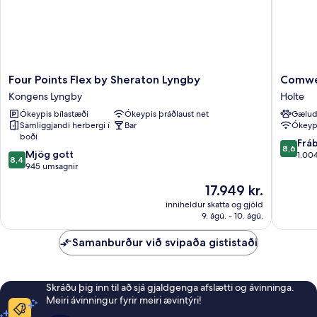
Four
Comwel
Four Points Flex by Sheraton Lyngby
Comwel
Points
Holte
Kongens Lyngby
Holte
Flex
Holte
Ókeypis bílastæði
Ókeypis þráðlaust net
Gælud
by
Samliggjandi herbergi í
Bar
Ókeypi
Sheraton
boði
Lyngby
8.6
Frá
8,6
8.4
Kongens
Mjög gott
af
1.00
8,4
af
Lyngby
945 umsagnir
10,
10,
Frábært
Verðið
17.949 kr.
Mjög
1.004
er
gott,
inniheldur skatta og gjöld
umsagni
17.949 kr.
9. ágú. - 10. ágú.
945
umsagnir
Samanburður við svipaða gististaði
Skráðu þig inn til að sjá gjaldgenga afslætti og ávinninga.
Meiri ávinningur fyrir meiri ævintýri!