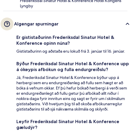
Frederiksdal Sinatur Hotel & Konference Hotel Kongens
Lyngby
Algengar spurningar
Er gististaðurinn Frederiksdal Sinatur Hotel &
Konference opinn núna?
Gististaðurinn og aðstaða eru lokuð frá 3. janúar til 16. janúar.
Býður Frederiksdal Sinatur Hotel & Konference upp
á ókeypis afbókun og fulla endurgreiðslu?
Já, Frederiksdal Sinatur Hotel & Konference býður upp á
herbergi sem eru endurgreiðanleg að fullu sem hægt er að
bóka á vefnum okkar. Ef þú hefur bókað herbergi á verði sem
er endurgreiðanlegt að fullu getur þú afbókað allt niður í
nokkra daga fyrir innritun eins og sagt er fyrir um í skilmálum
gististaðarins. Við hvetjum þig til að skoða afbókunarreglur
gististaðarins til að sjá nákvæma skilmála og skilyrði.
Leyfir Frederiksdal Sinatur Hotel & Konference
gæludýr?