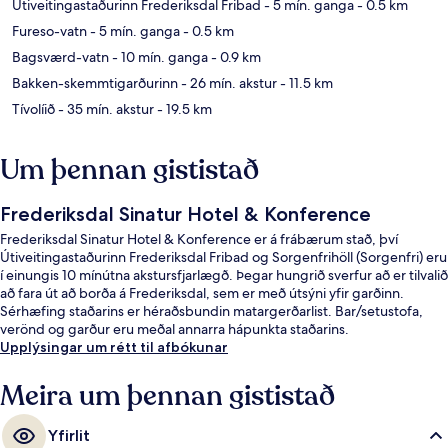
Útiveitingastaðurinn Frederiksdal Fribad
- 5 mín. ganga
- 0.5 km
Fureso-vatn
- 5 mín. ganga
- 0.5 km
Bagsværd-vatn
- 10 mín. ganga
- 0.9 km
Bakken-skemmtigarðurinn
- 26 mín. akstur
- 11.5 km
Tívolíið
- 35 mín. akstur
- 19.5 km
Um þennan gististað
Frederiksdal Sinatur Hotel & Konference
Frederiksdal Sinatur Hotel & Konference er á frábærum stað, því
Útiveitingastaðurinn Frederiksdal Fribad og Sorgenfrihöll (Sorgenfri) eru
í einungis 10 mínútna akstursfjarlægð. Þegar hungrið sverfur að er tilvalið
að fara út að borða á Frederiksdal, sem er með útsýni yfir garðinn.
Sérhæfing staðarins er héraðsbundin matargerðarlist. Bar/setustofa,
verönd og garður eru meðal annarra hápunkta staðarins.
Upplýsingar um rétt til afbókunar
Meira um þennan gististað
Yfirlit