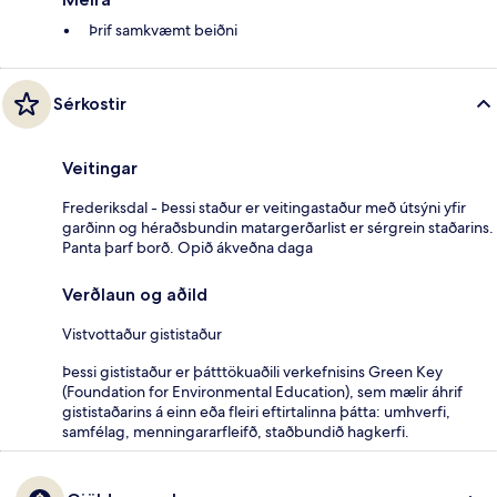
Þrif samkvæmt beiðni
Sérkostir
Veitingar
Frederiksdal - Þessi staður er veitingastaður með útsýni yfir
garðinn og héraðsbundin matargerðarlist er sérgrein staðarins.
Panta þarf borð. Opið ákveðna daga
Verðlaun og aðild
Vistvottaður gististaður
Þessi gististaður er þátttökuaðili verkefnisins Green Key
(Foundation for Environmental Education), sem mælir áhrif
gististaðarins á einn eða fleiri eftirtalinna þátta: umhverfi,
samfélag, menningararfleifð, staðbundið hagkerfi.