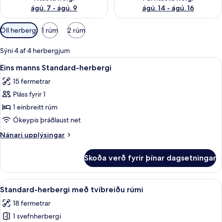
ágú. 7 - ágú. 9
ágú. 14 - ágú. 16
Síur
Öll herbergi
1 rúm
2 rúm
í
boði
Sýni 4 af 4 herbergjum
fyrir
Skoða
Eins manns Standard-herbergi | Rúmfö
6
Eins manns Standard-herbergi
herbergi
allar
15 fermetrar
myndir
Pláss fyrir 1
fyrir
Eins
1 einbreitt rúm
manns
Ókeypis þráðlaust net
Standard-
Nánari
Nánari upplýsingar
herbergi
upplýsingar
fyrir
Skoða verð fyrir þínar dagsetningar
Eins
manns
Standard-
Skoða
Standard-herbergi með tvíbreiðu rúmi
8
herbergi
Standard-herbergi með tvíbreiðu rúmi
allar
18 fermetrar
myndir
1 svefnherbergi
fyrir