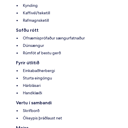
Kynding
Kaffivél/teketill
Rafmagnsketill
Sofðu rótt
Ofnæmisprófaður sængurfatnaður
Dúnsængur
Rúmföt af bestu gerð
Fyrir útlitið
Einkabaðherbergi
Sturta eingöngu
Hárblásari
Handklæði
Vertu í sambandi
Skrifborð
Ókeypis þráðlaust net
Meira