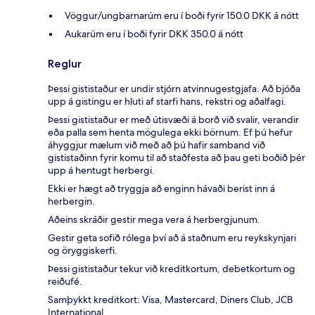
Vöggur/ungbarnarúm eru í boði fyrir 150.0 DKK á nótt
Aukarúm eru í boði fyrir DKK 350.0 á nótt
Reglur
Þessi gististaður er undir stjórn atvinnugestgjafa. Að bjóða
upp á gistingu er hluti af starfi hans, rekstri og aðalfagi.
Þessi gististaður er með útisvæði á borð við svalir, verandir
eða palla sem henta mögulega ekki börnum. Ef þú hefur
áhyggjur mælum við með að þú hafir samband við
gististaðinn fyrir komu til að staðfesta að þau geti boðið þér
upp á hentugt herbergi.
Ekki er hægt að tryggja að enginn hávaði berist inn á
herbergin.
Aðeins skráðir gestir mega vera á herbergjunum.
Gestir geta sofið rólega því að á staðnum eru reykskynjari
og öryggiskerfi.
Þessi gististaður tekur við kreditkortum, debetkortum og
reiðufé.
Samþykkt kreditkort: Visa, Mastercard, Diners Club, JCB
International