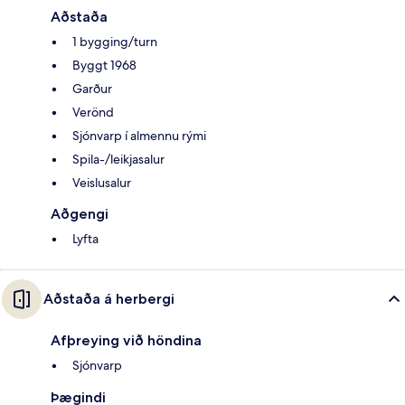
Aðstaða
1 bygging/turn
Byggt 1968
Garður
Verönd
Sjónvarp í almennu rými
Spila-/leikjasalur
Veislusalur
Aðgengi
Lyfta
Aðstaða á herbergi
Afþreying við höndina
Sjónvarp
Þægindi