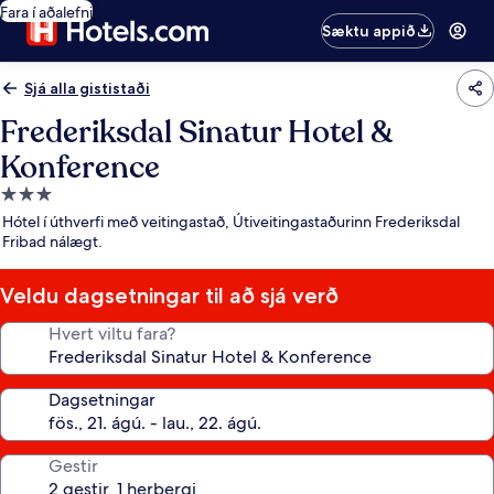
Fara í aðalefni
Sæktu appið
Sjá alla gististaði
Frederiksdal Sinatur Hotel &
Konference
3.0
stjörnu
Hótel í úthverfi með veitingastað, Útiveitingastaðurinn Frederiksdal
gististaður
Fribad nálægt.
Veldu dagsetningar til að sjá verð
Hvert viltu fara?
Dagsetningar
Gestir