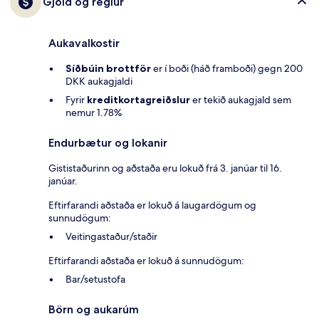
Gjöld og reglur
Aukavalkostir
Síðbúin brottför
er í boði (háð framboði) gegn 200
DKK aukagjaldi
Fyrir
kreditkortagreiðslur
er tekið aukagjald sem
nemur 1.78%
Endurbætur og lokanir
Gististaðurinn og aðstaða eru lokuð frá 3. janúar til 16.
janúar.
Eftirfarandi aðstaða er lokuð á laugardögum og
sunnudögum:
Veitingastaður/staðir
Eftirfarandi aðstaða er lokuð á sunnudögum:
Bar/setustofa
Börn og aukarúm