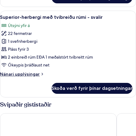
Skoða
Rúmföt af bestu gerð, dúnsængur, skr
6
Superior-herbergi með tvíbreiðu rúmi - svalir
allar
Útsýni yfir á
myndir
22 fermetrar
fyrir
Superior-
1 svefnherbergi
herbergi
Pláss fyrir 3
með
2 einbreið rúm EÐA 1 meðalstórt tvíbreitt rúm
tvíbreiðu
Ókeypis þráðlaust net
rúmi
Nánari
Nánari upplýsingar
-
upplýsingar
svalir
fyrir
Skoða verð fyrir þínar dagsetningar
Superior-
herbergi
með
Svipaðir gististaðir
tvíbreiðu
rúmi
Four Points Flex by Sheraton Lyngby
Comwell
-
svalir