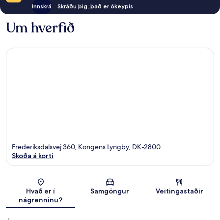
Innskrá
Skráðu þig, það er ókeypis
Um hverfið
Frederiksdalsvej 360, Kongens Lyngby, DK-2800
Skoða á korti
Kort
Hvað er í
Samgöngur
Veitingastaðir
nágrenninu?