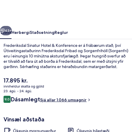
&
Konference
rra
Næsta
43+
Yfirlit
Herbergi
Staðsetning
Reglur
Frederiksdal Sinatur Hotel & Konference er á frábærum stað, því
Útiveitingastaðurinn Frederiksdal Fribad og Sorgenfrihöll (Sorgenfri)
eru í einungis 10 mínútna akstursfjarlægð. Þegar hungrið sverfur að
er tilvalið að fara út að borða á Frederiksdal, sem er með útsýni yfir
garðinn. Sérhæfing staðarins er héraðsbundin matargerðarlist.
Bar/setustofa, verönd og garður eru meðal annarra hápunkta
staðarins.
Núverandi
17.895 kr.
verð
inniheldur skatta og gjöld
er
23. ágú. - 24. ágú.
Sjónvarp
17.895 kr.
Umsagnir
Dásamlegt
9,0
Sjá allar 1.066 umsagnir
9,0 af 10
Vinsæl aðstaða
Ókeypis morgunverður
Ókeypis bílastæði