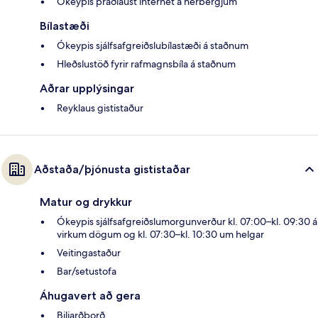
Ókeypis þráðlaust internet á herbergjum
Bílastæði
Ókeypis sjálfsafgreiðslubílastæði á staðnum
Hleðslustöð fyrir rafmagnsbíla á staðnum
Aðrar upplýsingar
Reyklaus gististaður
Aðstaða/þjónusta gististaðar
Matur og drykkur
Ókeypis sjálfsafgreiðslumorgunverður kl. 07:00–kl. 09:30 á
virkum dögum og kl. 07:30–kl. 10:30 um helgar
Veitingastaður
Bar/setustofa
Áhugavert að gera
Biljarðborð