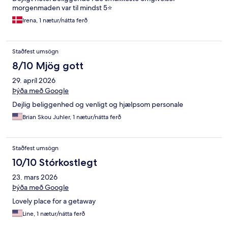
morgenmaden var til mindst 5⭐️
Irena, 1 nætur/nátta ferð
Staðfest umsögn
8/10 Mjög gott
29. apríl 2026
Þýða með Google
Dejlig beliggenhed og venligt og hjælpsom personale
Brian Skou Juhler, 1 nætur/nátta ferð
Staðfest umsögn
10/10 Stórkostlegt
23. mars 2026
Þýða með Google
Lovely place for a getaway
Line, 1 nætur/nátta ferð