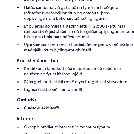
Hafðu samband við gististaðinn fyrirfram til að gera
ráðstafanir varðandi innritun og notaðu til þess
upplýsingarnar á bókunarstaðfestingingunni.
Ef þú ætlar að mæta á staðinn eftir kl. 23:00 skaltu hafa
samband við gististaðinn með tengiliðaupplýsingunum sem
birtar eru í bókunarstaðfestingunni.
Upplýsingar sem koma frá gististaðnum gætu verið þýddar
með sjálfvirkum þýðingarhugbúnaði
Krafist við innritun
Kreditkort, debetkort eða innborgun með reiðufé er
nauðsynleg fyrir tilfallandi gjöld
Sýna gæti þurft skilríki með mynd, útgefin af yfirvöldum
Lágmarksaldur við innritun er 18
Gæludýr
Gæludýr ekki leyfð
Internet
Ókeypis þráðlaust internet í almennum rýmum