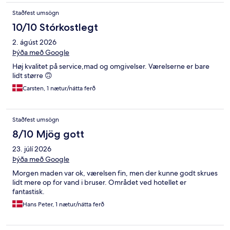
Staðfest umsögn
10/10 Stórkostlegt
2. ágúst 2026
Þýða með Google
Høj kvalitet på service,mad og omgivelser. Værelserne er bare
lidt større 🙃
Carsten, 1 nætur/nátta ferð
Staðfest umsögn
8/10 Mjög gott
23. júlí 2026
Þýða með Google
Morgen maden var ok, værelsen fin, men der kunne godt skrues
lidt mere op for vand i bruser. Området ved hotellet er
fantastisk.
Hans Peter, 1 nætur/nátta ferð