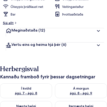
Ókeypis þráðlaust net
Veitingastaður
Bar
Þvottaaðstaða
Sjá allt
Meginaðstaða
(12)
Vertu eins og heima hjá þér
(6)
Herbergisval
Kannaðu framboð fyrir þessar dagsetningar
Athuga framboð í kvöld ágú. 7 - ágú. 8
Athuga framboð á morgun ágú.
Í kvöld
Á morgun
ágú. 7 - ágú. 8
ágú. 8 - ágú. 9
Athuga framboð næstu helgi ágú. 7 - ágú. 9
Athuga framboð þarnæstu helgi
Næsta helgi
Þarnæsta helgi