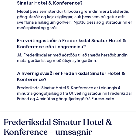
Sinatur Hotel & Konference?
Meðal þess sem stendur til boða í grenndinni eru bátsferðir,
gönguferðir og kajaksiglingar, auk þess sem þú getur æft
sveifluna á nálægum golfvelli. Njóttu þess að gististaðurinn er
með spilasal og garði.
Eru veitingastaðir á Frederiksdal Sinatur Hotel &
Konference eða í nágrenninu?
Já, Frederiksdal er með aðstöðu til að snæða héraðsbundin
matargerðarlist og með útsýni yfir garðinn.
Á hvernig svæði er Frederiksdal Sinatur Hotel &
Konference?
Frederiksdal Sinatur Hotel & Konference er í einungis 4
mínútna göngufjarlægð frá Útiveitingastaðurinn Frederiksdal
Fribad og 4 mínútna göngufjarlægð frá Fureso-vatn.
Frederiksdal Sinatur Hotel &
Umsagnir
Konference - umsagnir