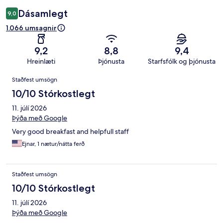
Dásamlegt
9,0
1.066 umsagnir
9,2
8,8
9,4
Hreinlæti
Þjónusta
Starfsfólk og þjónusta
Umsagnir
Staðfest umsögn
10/10 Stórkostlegt
11. júlí 2026
Þýða með Google
Very good breakfast and helpfull staff
Ejnar, 1 nætur/nátta ferð
Staðfest umsögn
10/10 Stórkostlegt
11. júlí 2026
Þýða með Google