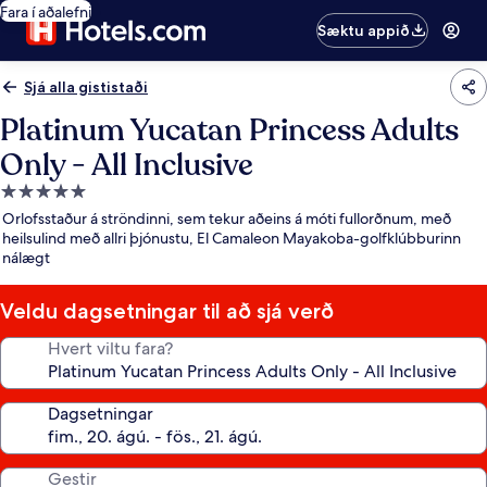
Fara í aðalefni
Sæktu appið
Sjá alla gististaði
Platinum Yucatan Princess Adults
Only - All Inclusive
5.0
stjörnu
Orlofsstaður á ströndinni, sem tekur aðeins á móti fullorðnum, með
gististaður
heilsulind með allri þjónustu, El Camaleon Mayakoba-golfklúbburinn
nálægt
Veldu dagsetningar til að sjá verð
Hvert viltu fara?
Dagsetningar
Gestir