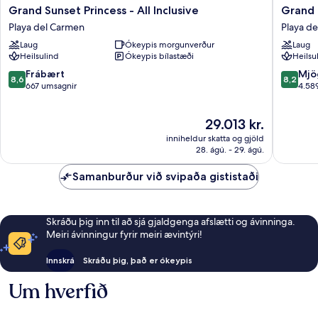
Grand
Grand
Grand Sunset Princess - All Inclusive
Grand R
Sunset
Riviera
Playa del Carmen
Playa d
Princess
Princess
Laug
Ókeypis morgunverður
Laug
-
-
Heilsulind
Ókeypis bílastæði
Heilsu
All
All
Inclusive
Inclusiv
8.6
8.2
Frábært
Mjö
8,6
8,2
Playa
Playa
af
af
667 umsagnir
4.58
del
del
10,
10,
Carmen
Carmen
Frábært,
Mjög
Verðið
29.013 kr.
667
gott,
er
umsagnir
4.589
inniheldur skatta og gjöld
29.013 kr.
umsagni
28. ágú. - 29. ágú.
Samanburður við svipaða gististaði
Skráðu þig inn til að sjá gjaldgenga afslætti og ávinninga.
Meiri ávinningur fyrir meiri ævintýri!
Innskrá
Skráðu þig, það er ókeypis
Um hverfið