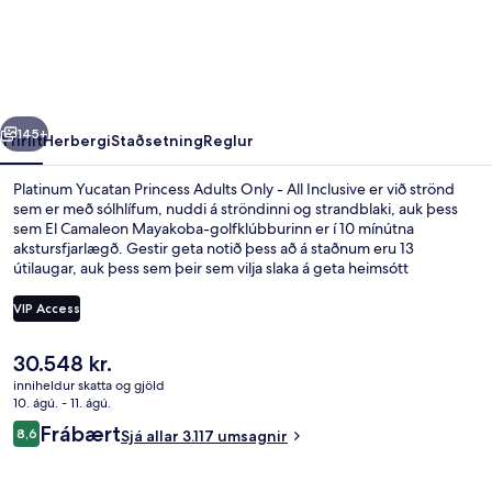
Princess
Adults
Only
-
rra
Næsta
All
145+
Yfirlit
Herbergi
Staðsetning
Reglur
Inclusive
Platinum Yucatan Princess Adults Only - All Inclusive er við strönd
sem er með sólhlífum, nuddi á ströndinni og strandblaki, auk þess
sem El Camaleon Mayakoba-golfklúbburinn er í 10 mínútna
akstursfjarlægð. Gestir geta notið þess að á staðnum eru 13
útilaugar, auk þess sem þeir sem vilja slaka á geta heimsótt
heilsulindina þar sem boðið er upp á djúpvefjanudd, líkamsvafninga
og ilmmeðferðir. Yucatan er einn af 6 veitingastöðum sem hægt er
VIP Access
að velja um. Þar er alþjóðleg matargerðarlist í hávegum höfð og er
boðið upp á morgunverð, hádegisverð og kvöldverð. Meðal annarra
Núverandi
30.548 kr.
þæginda sem þú færð á þessum orlofsstað fyrir vandláta eru 2 barir
Útsýni frá gististað
verð
ofan í sundlaug, næturklúbbur og strandbar. Meðal þess sem
inniheldur skatta og gjöld
er
10. ágú. - 11. ágú.
ferðamenn sem hafa heimsótt staðinn eru sérstaklega ánægðir með
30.548 kr.
eru sundlaugin og hjálpsamt starfsfólk.
Umsagnir
Frábært
8,6
Sjá allar 3.117 umsagnir
8,6 af 10