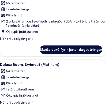
55 fermetrar
sundlaug
myndir
((Swimout)
1 svefnherbergi
fyrir
Deluxe)
Junior-
Pláss fyrir 3
svíta
2 tvíbreið rúm og 1 svefnsófi (einbreiður) EÐA 1 stórt tvíbreitt rúm og
1 svefnsófi (einbreiður)
(deluxe)
Ókeypis þráðlaust net
Nánari
Nánari upplýsingar
upplýsingar
fyrir
Skoða verð fyrir þínar dagsetningar
Junior-
svíta
(deluxe)
Skoða
Delux
8
Deluxe Room, Swimout (Platinum)
allar
54 fermetrar
myndir
1 svefnherbergi
fyrir
Deluxe
Pláss fyrir 3
Room,
1 stórt tvíbreitt rúm
Swimout
Ókeypis þráðlaust net
(Platinum)
Nánari
Nánari upplýsingar