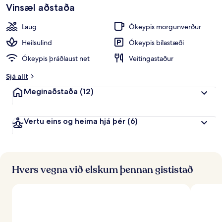
Vinsæl aðstaða
Laug
Ókeypis morgunverður
Heilsulind
Ókeypis bílastæði
Ókeypis þráðlaust net
Veitingastaður
Sjá allt
Meginaðstaða
(12)
Vertu eins og heima hjá þér
(6)
Hvers vegna við elskum þennan gististað