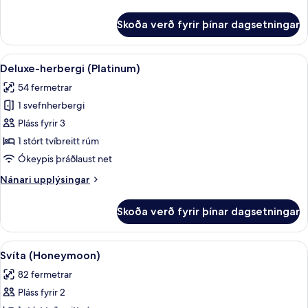
upplýsingar
fyrir
Skoða verð fyrir þínar dagsetningar
Deluxe
Room,
Swimout
Skoða
Ókeypis drykkir á míníbar, öryggishólf 
9
(Platinum)
Deluxe-herbergi (Platinum)
allar
54 fermetrar
myndir
1 svefnherbergi
fyrir
Deluxe-
Pláss fyrir 3
herbergi
1 stórt tvíbreitt rúm
(Platinum)
Ókeypis þráðlaust net
Nánari
Nánari upplýsingar
upplýsingar
fyrir
Skoða verð fyrir þínar dagsetningar
Deluxe-
herbergi
(Platinum)
Skoða
Svíta (Honeymoon) | Ókeypis drykkir á 
7
Svíta (Honeymoon)
allar
82 fermetrar
myndir
Pláss fyrir 2
fyrir