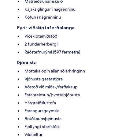
Matreiðslunámskeið
Kajaksiglingar í nágrenninu
Köfun í nágrenninu
Fyrir viðskiptaferðalanga
Viðskiptamiðstöð
2 fundarherbergi
Ráðstefnurými (597 fermetra)
Þjónusta
Móttaka opin allan sólarhringinn
Þjónusta gestastjóra
Aðstoð við miða-/ferðakaup
Fatahreinsun/þvottaþjónusta
Hárgreiðslustofa
Farangursgeymsla
Brúðkaupsþjónusta
Fjöltyngt starfsfólk
Vikapiltur