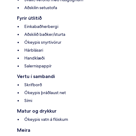
Aðskilin setustofa
Fyrir útlitið
Einkabaðherbergi
Aðskilið baðker/sturta
Ókeypis snyrtivörur
Hárblásari
Handklæði
Salernispappír
Vertu í sambandi
Skrifborð
Ókeypis þráðlaust net
Sími
Matur og drykkur
Ókeypis vatn á flöskum
Meira