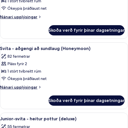
Svíta
1 stórt tvíbreitt rúm
(Honeymoon)
Ókeypis þráðlaust net
Nánari
Nánari upplýsingar
upplýsingar
fyrir
Skoða verð fyrir þínar dagsetningar
Svíta
(Honeymoon)
Skoða
42-tommu plasmasjónvarp með gervih
7
Svíta - aðgengi að sundlaug (Honeymoon)
allar
82 fermetrar
myndir
Pláss fyrir 2
fyrir
Svíta
1 stórt tvíbreitt rúm
-
Ókeypis þráðlaust net
aðgengi
Nánari
Nánari upplýsingar
að
upplýsingar
sundlaug
fyrir
Skoða verð fyrir þínar dagsetningar
Svíta
(Honeymoon)
-
aðgengi
Skoða
Ókeypis drykkir á míníbar, öryggishólf 
5
að
Junior-svíta - heitur pottur (deluxe)
allar
sundlaug
55 fermetrar
(Honeymoon)