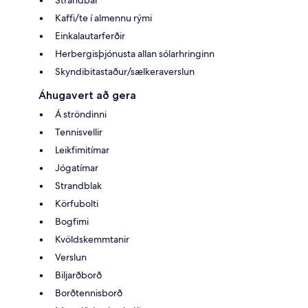
Kaffi/te í almennu rými
Einkalautarferðir
Herbergisþjónusta allan sólarhringinn
Skyndibitastaður/sælkeraverslun
Áhugavert að gera
Á ströndinni
Tennisvellir
Leikfimitímar
Jógatímar
Strandblak
Körfubolti
Bogfimi
Kvöldskemmtanir
Verslun
Biljarðborð
Borðtennisborð