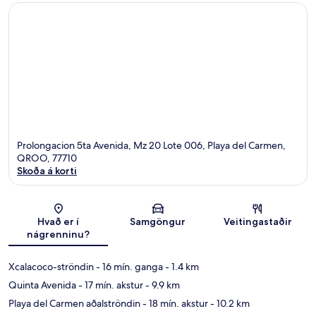
Prolongacion 5ta Avenida, Mz 20 Lote 006, Playa del Carmen,
QROO, 77710
Skoða á korti
Kort
Hvað er í
Samgöngur
Veitingastaðir
nágrenninu?
Xcalacoco-ströndin
- 16 mín. ganga
- 1.4 km
Quinta Avenida
- 17 mín. akstur
- 9.9 km
Playa del Carmen aðalströndin
- 18 mín. akstur
- 10.2 km