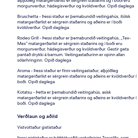
alþjóðleg matargerðarlist er sérgrein staðarins og í boði eru
morgunverður, hádegisverður og kvöldverður. Opið daglega
Bruschetta - Þessi staður er þemabundið veitingahús, ítölsk
matargerðarlist er sérgrein staðarins og aðeins er í boði
kvöldverður. Opið daglega
Rodeo Grill - Þessi staður er þemabundið veitingahús, „Tex-
Mex“ matargerðarlist er sérgrein staðarins og í boði eru
morgunverður, hádegisverður og kvöldverður. Gestir geta
pantað drykki á barnum. Veitingastaðurinn er opinn allan
sólarhringinn. Opið daglega
Aroma - Þessi staður er fínni veitingastaður, alþjóðleg
matargerðarlist er sérgrein staðarins og aðeins er kvöldverður í
boði. Opið daglega
Kotatsu - Þetta er þemabundið veitingahús, asísk
matargerðarlist er sérgrein staðarins og aðeins er kvöldverður í
boði. Opið daglega
Verðlaun og aðild
Vistvottaður gististaður
Þessi gististaður er þátttökuaðili verkefnisins Travelife, sem