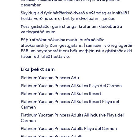
desember
Skyldugjald fyrir hátíðarkvöldverð á nýársdag er innifalið í
heildarverðinu sem er birt fyrir dvöl þann 1. janúar.
Þessi gististaður gerir strangar kröfur um klæðaburð á
veitingastöðunum.
Ef þú afbókar bókunina muntu þurfa að hlíta
afbókunarskilyrðum gestgjafans. Í samræmi við reglugerðir
ESB um neytendarétt eru bókunarþjónustur gististaða ekki
háðar rétti til að hætta við.
Líka þekkt sem
Platinum Yucatan Princess Adu
Platinum Yucatan Princess All Suites Playa del Carmen
Platinum Yucatan Princess All Suites Resort
Platinum Yucatan Princess All Suites Resort Playa del
Carmen
Platinum Yucatan Princess Adults All inclusive Playa del
Carmen
Platinum Yucatan Princess Adults Playa del Carmen
Platinum Yucatan Princess Adults