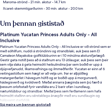
Maroma-strönd
- 21 mín. akstur
- 14.7 km
Xcaret-skemmtigarðurinn
- 30 mín. akstur
- 20.0 km
Um þennan gististað
Platinum Yucatan Princess Adults Only - All
Inclusive
Platinum Yucatan Princess Adults Only - All Inclusive er við strönd sem er
með sólhlífum, nuddi á ströndinni og strandblaki, auk þess sem El
Camaleon Mayakoba-golfklúbburinn er í 10 mínútna akstursfjarlægð.
Gestir geta notið þess að á staðnum eru 13 útilaugar, auk þess sem þeir
sem vilja slaka á geta heimsótt heilsulindina þar sem boðið er upp á
djúpvefjanudd, líkamsvafninga og ilmmeðferðir. Yucatan er einn af 6
veitingastöðum sem hægt er að velja um. Þar er alþjóðleg
matargerðarlist í hávegum höfð og er boðið upp á morgunverð,
hádegisverð og kvöldverð. Meðal annarra þæginda sem þú færð á
þessum orlofsstað fyrir vandláta eru 2 barir ofan í sundlaug,
næturklúbbur og strandbar. Meðal þess sem ferðamenn sem hafa
heimsótt staðinn eru sérstaklega ánægðir með eru sundlaugin og
hjálpsamt starfsfólk.
Sjá meira um þennan gististað