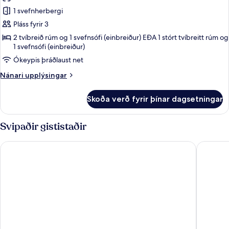
myndir
1 svefnherbergi
fyrir
Junior-
Pláss fyrir 3
svíta
2 tvíbreið rúm og 1 svefnsófi (einbreiður) EÐA 1 stórt tvíbreitt rúm og
1 svefnsófi (einbreiður)
-
heitur
Ókeypis þráðlaust net
pottur
Nánari
Nánari upplýsingar
(deluxe)
upplýsingar
fyrir
Skoða verð fyrir þínar dagsetningar
Junior-
svíta
-
Svipaðir gististaðir
heitur
pottur
Grand Sunset Princess - All Inclusive
Grand Riv
(deluxe)