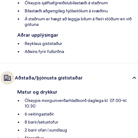
Ókeypis sjálfsafgreiðslubílastæði á staðnum
Bílastæði aðgengileg hjólastólum á svæðinu
Á staðnum er hægt að leggja bílum á fleiri stöðum en við
götuna
Aðrar upplýsingar
Reyklaus gististaður
Aðeins fyrir fullorðna
Aðstaða/þjónusta gististaðar
Matur og drykkur
Ókeypis morgunverðarhlaðborð daglega kl. 07:00–kl.
10:30
6 veitingastaðir
8 barir/setustofur
2 barir ofan í sundlaug
Strandbar