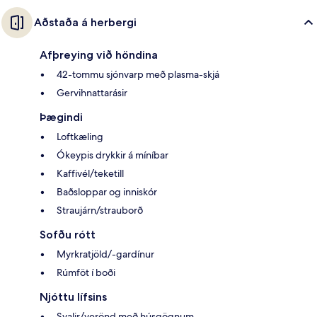
Aðstaða á herbergi
Afþreying við höndina
42-tommu sjónvarp með plasma-skjá
Gervihnattarásir
Þægindi
Loftkæling
Ókeypis drykkir á míníbar
Kaffivél/teketill
Baðsloppar og inniskór
Straujárn/strauborð
Sofðu rótt
Myrkratjöld/-gardínur
Rúmföt í boði
Njóttu lífsins
Svalir/verönd með húsgögnum