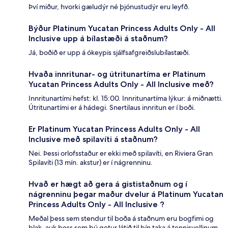
Því miður, hvorki gæludýr né þjónustudýr eru leyfð.
Býður Platinum Yucatan Princess Adults Only - All
Inclusive upp á bílastæði á staðnum?
Já, boðið er upp á ókeypis sjálfsafgreiðslubílastæði.
Hvaða innritunar- og útritunartíma er Platinum
Yucatan Princess Adults Only - All Inclusive með?
Innritunartími hefst: kl. 15:00. Innritunartíma lýkur: á miðnætti.
Útritunartími er á hádegi. Snertilaus innritun er í boði.
Er Platinum Yucatan Princess Adults Only - All
Inclusive með spilavíti á staðnum?
Nei. Þessi orlofsstaður er ekki með spilavíti, en Riviera Gran
Spilavíti (13 mín. akstur) er í nágrenninu.
Hvað er hægt að gera á gististaðnum og í
nágrenninu þegar maður dvelur á Platinum Yucatan
Princess Adults Only - All Inclusive ?
Meðal þess sem stendur til boða á staðnum eru bogfimi og
blak, auk þess sem þú getur látið til þín taka á tennisvellinum.