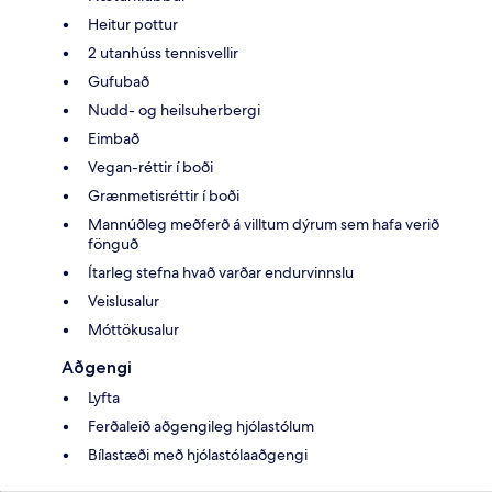
Heitur pottur
2 utanhúss tennisvellir
Gufubað
Nudd- og heilsuherbergi
Eimbað
Vegan-réttir í boði
Grænmetisréttir í boði
Mannúðleg meðferð á villtum dýrum sem hafa verið
fönguð
Ítarleg stefna hvað varðar endurvinnslu
Veislusalur
Móttökusalur
Aðgengi
Lyfta
Ferðaleið aðgengileg hjólastólum
Bílastæði með hjólastólaaðgengi