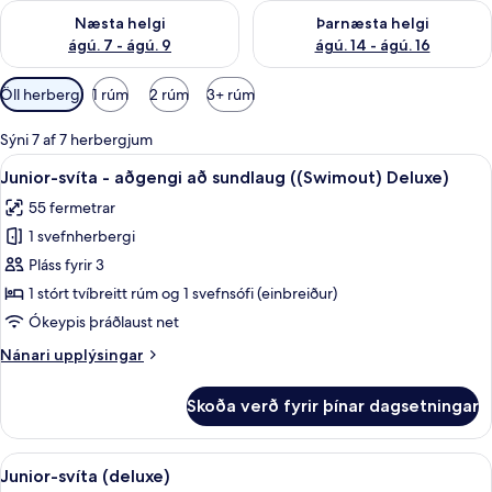
Athuga framboð næstu helgi ágú. 7 - ágú. 9
Athuga framboð þarnæstu helgi
Næsta helgi
Þarnæsta helgi
ágú. 7 - ágú. 9
ágú. 14 - ágú. 16
Síur
Öll herbergi
1 rúm
2 rúm
3+ rúm
í
boði
Sýni 7 af 7 herbergjum
fyrir
Skoða
Junior-svíta - aðgengi að sundlaug ((S
11
Junior-svíta - aðgengi að sundlaug ((Swimout) Deluxe)
herbergi
allar
55 fermetrar
myndir
1 svefnherbergi
fyrir
Junior-
Pláss fyrir 3
svíta
1 stórt tvíbreitt rúm og 1 svefnsófi (einbreiður)
-
Ókeypis þráðlaust net
aðgengi
Nánari
Nánari upplýsingar
að
upplýsingar
sundlaug
fyrir
Skoða verð fyrir þínar dagsetningar
Junior-
((Swimout)
svíta
Deluxe)
-
Skoða
Ókeypis drykkir á míníbar, öryggishólf 
8
aðgengi
Junior-svíta (deluxe)
allar
að