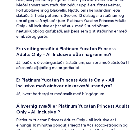
Meðal annars sem staðurinn býður upp á eru fitness-tímar,
körfuboltavellir og blakvellir. Njóttu þín í heilsulindinni eða
slakaðu á í heita pottinum. Svo eru 13 útilaugar á staðnum og
um að gera að nýta sér þær. Platinum Yucatan Princess Adults
Only - All Inclusive er þar að auki með 2 sundbörum,
næturklúbbi og gufubaði, auk þess sem gististaðurinn er með
eimbaði og garði.
Eru veitingastaðir á Platinum Yucatan Princess
Adults Only - All Inclusive eða í nágrenninu?
Já, það eru 6 veitingastaðir á staðnum, sem eru með aðstöðu til
að snæða alþjóðleg matargerðarlist.
Er Platinum Yucatan Princess Adults Only - All
Inclusive með einhver einkasvæði utandyra?
Já, hvert herbergi er með svalir með húsgögnum.
Á hvernig svæði er Platinum Yucatan Princess Adults
Only - All Inclusive ?
Platinum Yucatan Princess Adults Only - All Inclusive er í
einungis 16 mínútna göngufjarlægð frá Xcalacoco-ströndin og