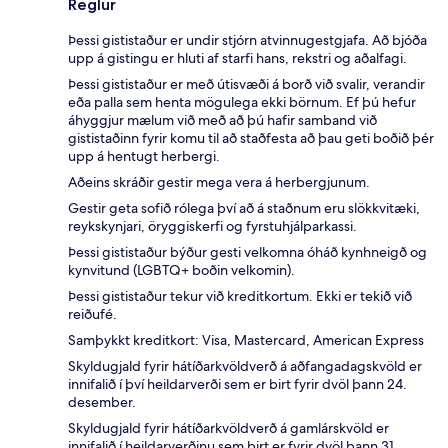
Reglur
Þessi gististaður er undir stjórn atvinnugestgjafa. Að bjóða
upp á gistingu er hluti af starfi hans, rekstri og aðalfagi.
Þessi gististaður er með útisvæði á borð við svalir, verandir
eða palla sem henta mögulega ekki börnum. Ef þú hefur
áhyggjur mælum við með að þú hafir samband við
gististaðinn fyrir komu til að staðfesta að þau geti boðið þér
upp á hentugt herbergi.
Aðeins skráðir gestir mega vera á herbergjunum.
Gestir geta sofið rólega því að á staðnum eru slökkvitæki,
reykskynjari, öryggiskerfi og fyrstuhjálparkassi.
Þessi gististaður býður gesti velkomna óháð kynhneigð og
kynvitund (LGBTQ+ boðin velkomin).
Þessi gististaður tekur við kreditkortum. Ekki er tekið við
reiðufé.
Samþykkt kreditkort: Visa, Mastercard, American Express
Skyldugjald fyrir hátíðarkvöldverð á aðfangadagskvöld er
innifalið í því heildarverði sem er birt fyrir dvöl þann 24.
desember.
Skyldugjald fyrir hátíðarkvöldverð á gamlárskvöld er
innifalið í heildarverðinu sem birt er fyrir dvöl þann 31.