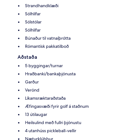
Strandhandklæði
Sólhlífar
Sólstólar
Sólhlífar
Búnaður til vatnaíþrótta
Rómantísk pakkatilboð
Aðstaða
5 byggingar/turnar
Hraðbanki/bankaþjónusta
Garður
Verönd
Líkamsræktaraðstaða
Æfingasvæði fyrir golf á staðnum
13 útilaugar
Heilsulind með fullri þjónustu
4 utanhúss pickleball-vellir
Næturklúbbur