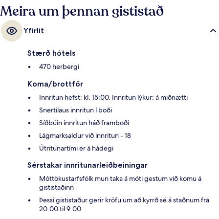
Meira um þennan gististað
Yfirlit
Stærð hótels
470 herbergi
Koma/brottför
Innritun hefst: kl. 15:00. Innritun lýkur: á miðnætti
Snertilaus innritun í boði
Síðbúin innritun háð framboði
Lágmarksaldur við innritun - 18
Útritunartími er á hádegi
Sérstakar innritunarleiðbeiningar
Móttökustarfsfólk mun taka á móti gestum við komu á
gististaðinn
Þessi gististaður gerir kröfu um að kyrrð sé á staðnum frá
20:00 til 9:00