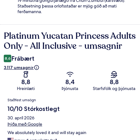
19 mínútna göngufjarlægð frá Chun-Zumbul (kafsvæði).
Staðsetning þessa orlofsstaðar er mjög góð að mati
ferðamanna.
Platinum Yucatan Princess Adults
Umsagnir
Only - All Inclusive - umsagnir
Frábært
8,6
3.117 umsagnir
8,8
8,4
8,8
Hreinlæti
Þjónusta
Starfsfólk og þjónusta
Umsagnir
Staðfest umsögn
10/10 Stórkostlegt
30. apríl 2026
Þýða með Google
We absolutely loved it and will stay again