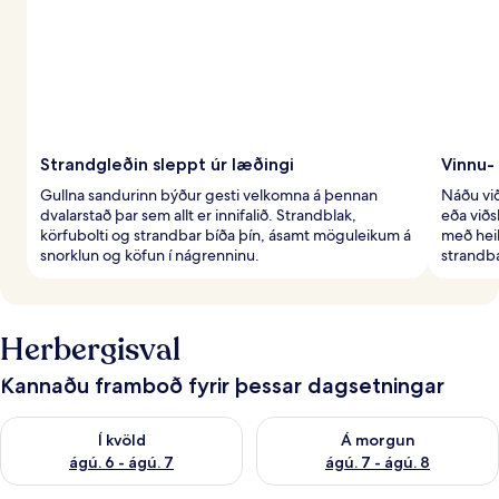
Strandgleðin sleppt úr læðingi
Vinnu-
Gullna sandurinn býður gesti velkomna á þennan
Náðu vi
dvalarstað þar sem allt er innifalið. Strandblak,
eða viðs
körfubolti og strandbar bíða þín, ásamt möguleikum á
með heil
snorklun og köfun í nágrenninu.
strandba
Herbergisval
Kannaðu framboð fyrir þessar dagsetningar
Athuga framboð í kvöld ágú. 6 - ágú. 7
Athuga framboð á morgun ágú.
Í kvöld
Á morgun
ágú. 6 - ágú. 7
ágú. 7 - ágú. 8