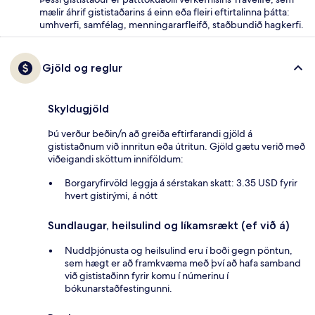
mælir áhrif gististaðarins á einn eða fleiri eftirtalinna þátta:
umhverfi, samfélag, menningararfleifð, staðbundið hagkerfi.
Gjöld og reglur
Skyldugjöld
Þú verður beðin/n að greiða eftirfarandi gjöld á
gististaðnum við innritun eða útritun. Gjöld gætu verið með
viðeigandi sköttum inniföldum:
Borgaryfirvöld leggja á sérstakan skatt: 3.35 USD fyrir
hvert gistirými, á nótt
Sundlaugar, heilsulind og líkamsrækt (ef við á)
Nuddþjónusta og heilsulind eru í boði gegn pöntun,
sem hægt er að framkvæma með því að hafa samband
við gististaðinn fyrir komu í númerinu í
bókunarstaðfestingunni.