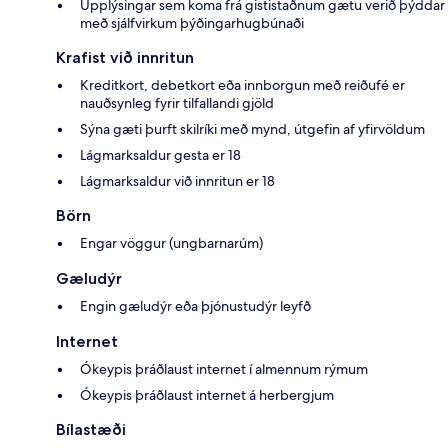
Upplýsingar sem koma frá gististaðnum gætu verið þýddar
með sjálfvirkum þýðingarhugbúnaði
Krafist við innritun
Kreditkort, debetkort eða innborgun með reiðufé er
nauðsynleg fyrir tilfallandi gjöld
Sýna gæti þurft skilríki með mynd, útgefin af yfirvöldum
Lágmarksaldur gesta er 18
Lágmarksaldur við innritun er 18
Börn
Engar vöggur (ungbarnarúm)
Gæludýr
Engin gæludýr eða þjónustudýr leyfð
Internet
Ókeypis þráðlaust internet í almennum rýmum
Ókeypis þráðlaust internet á herbergjum
Bílastæði