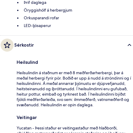
Þrif daglega
Öryggishólf á herbergjum
Orkusparandi rofar
LED-ljósaperur
Sérkostir
Heilsulind
Heilsulindin á staðnum er með 8 meðferðarherbergi, þar á
meðal herbergi fyrir pör. Boðið er upp á nudd á ströndinni og í
heilsulindinni. Á meðal annarrar þjónustu er djúpvefjanudd,
heitsteinanudd og íþróttanudd. Í heilsulindinni eru gufubað,
heitur pottur, eimbað og tyrknest bað. Í heilsulindinni býðst
fjöldi meðferðarleiða, svo sem: ilmmeðferð, vatnsmeðferð og
svæðanudd. Heilsulindin er opin daglega.
Veitingar
Yucatan - Þessi staður er veitingastaður með hlaðborði,