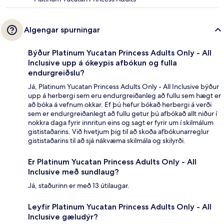
Algengar spurningar
Býður Platinum Yucatan Princess Adults Only - All
Inclusive upp á ókeypis afbókun og fulla
endurgreiðslu?
Já, Platinum Yucatan Princess Adults Only - All Inclusive býður
upp á herbergi sem eru endurgreiðanleg að fullu sem hægt er
að bóka á vefnum okkar. Ef þú hefur bókað herbergi á verði
sem er endurgreiðanlegt að fullu getur þú afbókað allt niður í
nokkra daga fyrir innritun eins og sagt er fyrir um í skilmálum
gististaðarins. Við hvetjum þig til að skoða afbókunarreglur
gististaðarins til að sjá nákvæma skilmála og skilyrði.
Er Platinum Yucatan Princess Adults Only - All
Inclusive með sundlaug?
Já, staðurinn er með 13 útilaugar.
Leyfir Platinum Yucatan Princess Adults Only - All
Inclusive gæludýr?