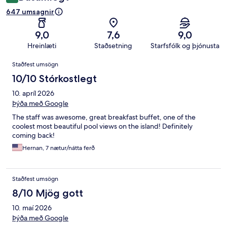
647 umsagnir
9,0
7,6
9,0
Hreinlæti
Staðsetning
Starfsfólk og þjónusta
Umsagnir
Staðfest umsögn
10/10 Stórkostlegt
10. apríl 2026
Þýða með Google
The staff was awesome, great breakfast buffet, one of the
coolest most beautiful pool views on the island! Definitely
coming back!
Hernan, 7 nætur/nátta ferð
Staðfest umsögn
8/10 Mjög gott
10. maí 2026
Þýða með Google