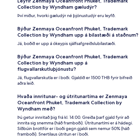
Leyfir Zenmaya Oceanfront Phuket, Trademark
Collection by Wyndham gæludýr?
Því miður, hvorki gæludýr né þjónustudýr eru leyfð.
Býður Zenmaya Oceanfront Phuket, Trademark
Collection by Wyndham upp á bílastæði á staðnum?
Já, boðið er upp á ókeypis sjálfsafgreiðslubílastæði.
Býður Zenmaya Oceanfront Phuket, Trademark
Collection by Wyndham upp á
flugvallarskutluþjónustu?
Já, flugvallarskutla er í boði. Gjaldið er 1500 THB fyrir bifreið
aðra leið.
Hvaða innritunar- og útritunartíma er Zenmaya
Oceanfront Phuket, Trademark Collection by
Wyndham með?
Þú getur innritað þig frá kl. 14:00. Greiða þarf gjald fyrir að
innrita sig snemma (háð framboði). Útritunartími er á hádegi.
Síðbúin brottför er í boði gegn gjaldi sem nemur 50% (háð
framboði). Snertilaus útritun er í boði.