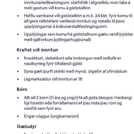
innritunarleiðbeiningum; starfsfólk í afgreiðslu mun taka á
móti gestum við komu á gististaðinn
Hafðu samband við gististaðinn a.m.k. 24 klst. fyrir komu til
að gera ráðstafanir varðandi innritun og notaðu til þess
upplýsingarnar á bókunarstaðfestingingunni.
Upplýsingar sem koma frá gististaðnum gætu verið þýddar
með sjálfvirkum þýðingarhugbúnaði
Krafist við innritun
Kreditkort, debetkort eða innborgun með reiðufé er
nauðsynleg fyrir tilfallandi gjöld
Sýna gæti þurft skilríki með mynd, útgefin af yfirvöldum
Lágmarksaldur við innritun er 18
Börn
Allt að 2 börn (11 ára og yngri) fá að gista ókeypis í herbergi
hjá foreldri eða forráðamanni ef þau nota þau rúm og
rúmföt sem fyrir eru.
Engar vöggur (ungbarnarúm)
Gæludýr