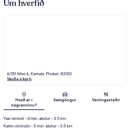
Um hverfið
6/181 Moo 6, Kamala, Phuket, 83150
Skoða á korti
Kort
Hvað er í
Samgöngur
Veitingastaðir
nágrenninu?
Yae-strönd
- 4 mín. akstur
- 3.5 km
Kalim-ströndin
- 5 mín. akstur
- 3.5 km