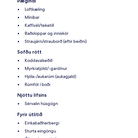
Þægindi
Loftkæling
Míníbar
Kaffivél/teketill
Baðsloppar og inniskór
Straujárn/strauborð (eftir beiðni)
Sofðu rótt
Koddavalseðill
Myrkratjöld/-gardínur
Hjóla-/aukarúm (aukagjald)
Rúmföt í boði
Njóttu lífsins
Sérvalin húsgögn
Fyrir útlitið
Einkabaðherbergi
Sturta eingöngu