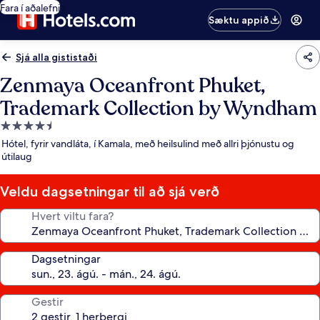
Fara í aðalefni
Sæktu appið
Sjá alla gististaði
Zenmaya Oceanfront Phuket,
Trademark Collection by Wyndham
4.5
stjörnu
Hótel, fyrir vandláta, í Kamala, með heilsulind með allri þjónustu og
gististaður
útilaug
Veldu dagsetningar til að sjá verð
Hvert viltu fara?
Dagsetningar
Gestir