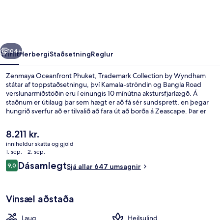
Trademark
Collection
by
rra
Næsta
Wyndham
104+
Yfirlit
Herbergi
Staðsetning
Reglur
Zenmaya Oceanfront Phuket, Trademark Collection by Wyndham
státar af toppstaðsetningu, því Kamala-ströndin og Bangla Road
verslunarmiðstöðin eru í einungis 10 mínútna akstursfjarlægð. Á
staðnum er útilaug þar sem hægt er að fá sér sundsprett, en þegar
hungrið sverfur að er tilvalið að fara út að borða á Zeascape. Þar er
taílensk matargerðarlist í hávegum höfð og opið er fyrir
morgunverð, hádegisverð og kvöldverð. Meðal annarra þæginda á
Núverandi
8.211 kr.
þessu hóteli fyrir vandláta eru bar við sundlaugarbakkann og
verð
inniheldur skatta og gjöld
bar/setustofa.
er
1. sep. - 2. sep.
Útilaug, sólhlífar, sólstólar
8.211 kr.
Umsagnir
Dásamlegt
9,0
Sjá allar 647 umsagnir
9,0 af 10
Vinsæl aðstaða
Laug
Heilsulind