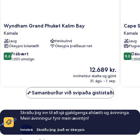
Wyndham
Cape
Wyndham Grand Phuket Kalim Bay
Cape S
Grand
Sienna
Kamala
Kamala
Phuket
Gourme
Laug
Heilsulind
Laug
Kalim
Hotel
Ókeypis bílastæði
Ókeypis þráðlaust net
Flugva
Bay
&
Kamala
Villas
8.6
9.0
Frábært
Dás
8,6
9,0
Kamala
af
af
1.001 umsögn
1.00
10,
10,
Verðið
12.689 kr.
Frábært,
Dásamle
er
1.001
1.006
inniheldur skatta og gjöld
12.689 kr.
31. ágú. - 1. sep.
umsögn
umsagni
Samanburður við svipaða gististaði
Skráðu þig inn til að sjá gjaldgenga afslætti og ávinninga.
Meiri ávinningur fyrir meiri ævintýri!
Innskrá
Skráðu þig, það er ókeypis