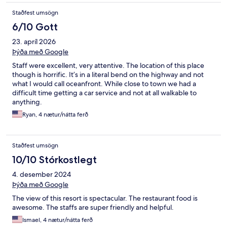
Staðfest umsögn
6/10 Gott
23. apríl 2026
Þýða með Google
Staff were excellent, very attentive. The location of this place
though is horrific. It’s in a literal bend on the highway and not
what I would call oceanfront. While close to town we had a
difficult time getting a car service and not at all walkable to
anything.
Ryan, 4 nætur/nátta ferð
Staðfest umsögn
10/10 Stórkostlegt
4. desember 2024
Þýða með Google
The view of this resort is spectacular. The restaurant food is
awesome. The staffs are super friendly and helpful.
Ismael, 4 nætur/nátta ferð