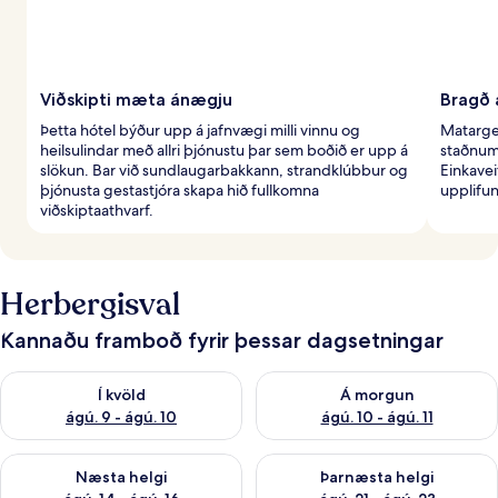
Viðskipti mæta ánægju
Bragð 
Þetta hótel býður upp á jafnvægi milli vinnu og
Matarger
heilsulindar með allri þjónustu þar sem boðið er upp á
staðnum
slökun. Bar við sundlaugarbakkann, strandklúbbur og
Einkavei
þjónusta gestastjóra skapa hið fullkomna
upplifun
viðskiptaathvarf.
Herbergisval
Kannaðu framboð fyrir þessar dagsetningar
Athuga framboð í kvöld ágú. 9 - ágú. 10
Athuga framboð á morgun ágú.
Í kvöld
Á morgun
ágú. 9 - ágú. 10
ágú. 10 - ágú. 11
Athuga framboð næstu helgi ágú. 14 - ágú. 16
Athuga framboð þarnæstu helg
Næsta helgi
Þarnæsta helgi