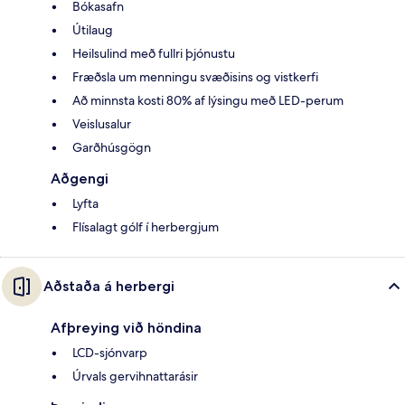
Bókasafn
Útilaug
Heilsulind með fullri þjónustu
Fræðsla um menningu svæðisins og vistkerfi
Að minnsta kosti 80% af lýsingu með LED-perum
Veislusalur
Garðhúsgögn
Aðgengi
Lyfta
Flísalagt gólf í herbergjum
Aðstaða á herbergi
Afþreying við höndina
LCD-sjónvarp
Úrvals gervihnattarásir