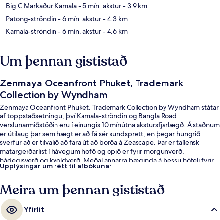
Big C Markaður Kamala
- 5 mín. akstur
- 3.9 km
Patong-ströndin
- 6 mín. akstur
- 4.3 km
Kamala-ströndin
- 6 mín. akstur
- 4.6 km
Um þennan gististað
Zenmaya Oceanfront Phuket, Trademark
Collection by Wyndham
Zenmaya Oceanfront Phuket, Trademark Collection by Wyndham státar
af toppstaðsetningu, því Kamala-ströndin og Bangla Road
verslunarmiðstöðin eru í einungis 10 mínútna akstursfjarlægð. Á staðnum
er útilaug þar sem hægt er að fá sér sundsprett, en þegar hungrið
sverfur að er tilvalið að fara út að borða á Zeascape. Þar er taílensk
matargerðarlist í hávegum höfð og opið er fyrir morgunverð,
hádegisverð og kvöldverð. Meðal annarra þæginda á þessu hóteli fyrir
Upplýsingar um rétt til afbókunar
vandláta eru bar við sundlaugarbakkann og bar/setustofa.
Meira um þennan gististað
Yfirlit