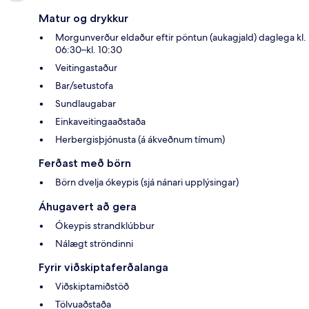
Matur og drykkur
Morgunverður eldaður eftir pöntun (aukagjald) daglega kl.
06:30–kl. 10:30
Veitingastaður
Bar/setustofa
Sundlaugabar
Einkaveitingaaðstaða
Herbergisþjónusta (á ákveðnum tímum)
Ferðast með börn
Börn dvelja ókeypis (sjá nánari upplýsingar)
Áhugavert að gera
Ókeypis strandklúbbur
Nálægt ströndinni
Fyrir viðskiptaferðalanga
Viðskiptamiðstöð
Tölvuaðstaða