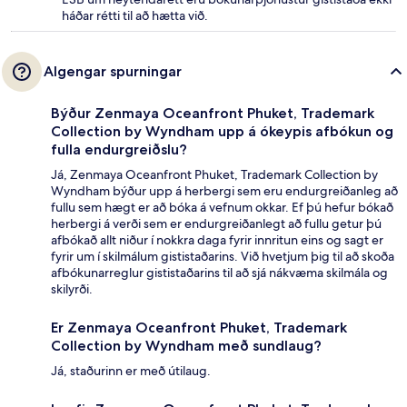
háðar rétti til að hætta við.
Algengar spurningar
Býður Zenmaya Oceanfront Phuket, Trademark
Collection by Wyndham upp á ókeypis afbókun og
fulla endurgreiðslu?
Já, Zenmaya Oceanfront Phuket, Trademark Collection by
Wyndham býður upp á herbergi sem eru endurgreiðanleg að
fullu sem hægt er að bóka á vefnum okkar. Ef þú hefur bókað
herbergi á verði sem er endurgreiðanlegt að fullu getur þú
afbókað allt niður í nokkra daga fyrir innritun eins og sagt er
fyrir um í skilmálum gististaðarins. Við hvetjum þig til að skoða
afbókunarreglur gististaðarins til að sjá nákvæma skilmála og
skilyrði.
Er Zenmaya Oceanfront Phuket, Trademark
Collection by Wyndham með sundlaug?
Já, staðurinn er með útilaug.