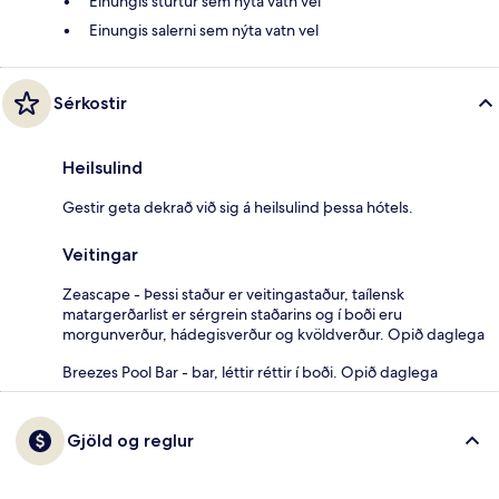
Einungis sturtur sem nýta vatn vel
Einungis salerni sem nýta vatn vel
Sérkostir
Heilsulind
Gestir geta dekrað við sig á heilsulind þessa hótels.
Veitingar
Zeascape - Þessi staður er veitingastaður, taílensk
matargerðarlist er sérgrein staðarins og í boði eru
morgunverður, hádegisverður og kvöldverður. Opið daglega
Breezes Pool Bar - bar, léttir réttir í boði. Opið daglega
Gjöld og reglur