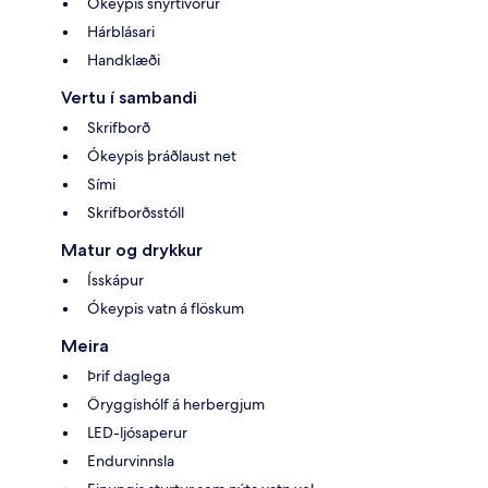
Ókeypis snyrtivörur
Hárblásari
Handklæði
Vertu í sambandi
Skrifborð
Ókeypis þráðlaust net
Sími
Skrifborðsstóll
Matur og drykkur
Ísskápur
Ókeypis vatn á flöskum
Meira
Þrif daglega
Öryggishólf á herbergjum
LED-ljósaperur
Endurvinnsla