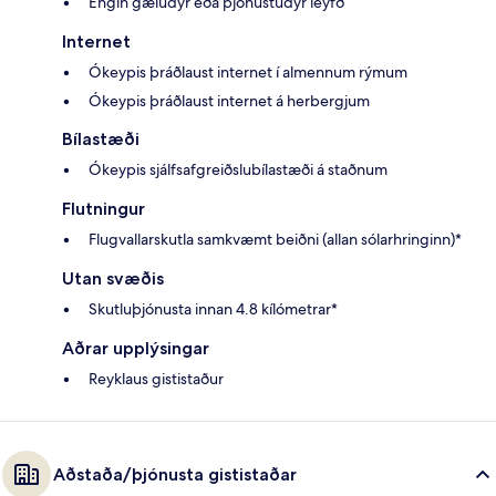
Engin gæludýr eða þjónustudýr leyfð
Internet
Ókeypis þráðlaust internet í almennum rýmum
Ókeypis þráðlaust internet á herbergjum
Bílastæði
Ókeypis sjálfsafgreiðslubílastæði á staðnum
Flutningur
Flugvallarskutla samkvæmt beiðni (allan sólarhringinn)*
Utan svæðis
Skutluþjónusta innan 4.8 kílómetrar*
Aðrar upplýsingar
Reyklaus gististaður
Aðstaða/þjónusta gististaðar