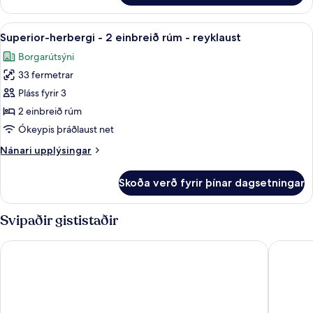
rúm
herbergi
-
-
Skoða
Superior-herbergi - 2 einbreið rúm - re
reyklaust
6
1
Superior-herbergi - 2 einbreið rúm - reyklaust
allar
stórt
Borgarútsýni
tvíbreitt
myndir
rúm
33 fermetrar
fyrir
-
Superior-
Pláss fyrir 3
reyklaust
herbergi
2 einbreið rúm
-
Ókeypis þráðlaust net
2
Nánari
Nánari upplýsingar
einbreið
upplýsingar
rúm
fyrir
Skoða verð fyrir þínar dagsetningar
Superior-
-
herbergi
reyklaust
-
Svipaðir gististaðir
2
einbreið
Wyndham Grand Phuket Kalim Bay
Cape Sie
rúm
-
reyklaust