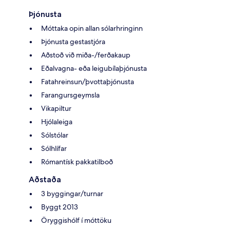
Þjónusta
Móttaka opin allan sólarhringinn
Þjónusta gestastjóra
Aðstoð við miða-/ferðakaup
Eðalvagna- eða leigubílaþjónusta
Fatahreinsun/þvottaþjónusta
Farangursgeymsla
Vikapiltur
Hjólaleiga
Sólstólar
Sólhlífar
Rómantísk pakkatilboð
Aðstaða
3 byggingar/turnar
Byggt 2013
Öryggishólf í móttöku