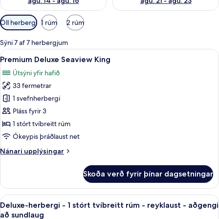
ágú. 14 - ágú. 16
ágú. 21 - ágú. 23
Síur
Öll herbergi
1 rúm
2 rúm
í
boði
Sýni 7 af 7 herbergjum
fyrir
Skoða
Premium Deluxe Seaview King | Míníbar,
10
Premium Deluxe Seaview King
herbergi
allar
Útsýni yfir hafið
myndir
33 fermetrar
fyrir
Premium
1 svefnherbergi
Deluxe
Pláss fyrir 3
Seaview
1 stórt tvíbreitt rúm
King
Ókeypis þráðlaust net
Nánari
Nánari upplýsingar
upplýsingar
fyrir
Skoða verð fyrir þínar dagsetningar
Premium
Deluxe
Seaview
Skoða
Deluxe-herbergi - 1 stórt tvíbreitt rúm
10
King
Deluxe-herbergi - 1 stórt tvíbreitt rúm - reyklaust - aðgengi
allar
að sundlaug