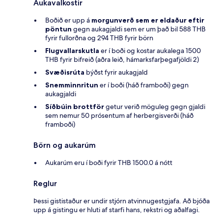
Aukavalkostir
Boðið er upp á
morgunverð sem er eldaður eftir
pöntun
gegn aukagjaldi sem er um það bil 588 THB
fyrir fullorðna og 294 THB fyrir börn
Flugvallarskutla
er í boði og kostar aukalega 1500
THB fyrir bifreið (aðra leið, hámarksfarþegafjöldi 2)
Svæðisrúta
býðst fyrir aukagjald
Snemminnritun
er í boði (háð framboði) gegn
aukagjaldi
Síðbúin brottför
getur verið möguleg gegn gjaldi
sem nemur 50 prósentum af herbergisverði (háð
framboði)
Börn og aukarúm
Aukarúm eru í boði fyrir THB 1500.0 á nótt
Reglur
Þessi gististaður er undir stjórn atvinnugestgjafa. Að bjóða
upp á gistingu er hluti af starfi hans, rekstri og aðalfagi.