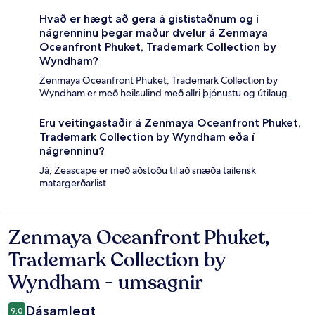
Hvað er hægt að gera á gististaðnum og í
nágrenninu þegar maður dvelur á Zenmaya
Oceanfront Phuket, Trademark Collection by
Wyndham?
Zenmaya Oceanfront Phuket, Trademark Collection by
Wyndham er með heilsulind með allri þjónustu og útilaug.
Eru veitingastaðir á Zenmaya Oceanfront Phuket,
Trademark Collection by Wyndham eða í
nágrenninu?
Já, Zeascape er með aðstöðu til að snæða taílensk
matargerðarlist.
Zenmaya Oceanfront Phuket,
Umsagnir
Trademark Collection by
Wyndham - umsagnir
Dásamlegt
9,0