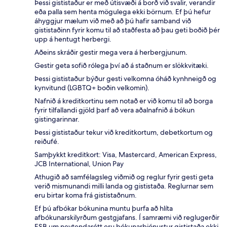
Þessi gististaður er með útisvæði á borð við svalir, verandir
eða palla sem henta mögulega ekki börnum. Ef þú hefur
áhyggjur mælum við með að þú hafir samband við
gististaðinn fyrir komu til að staðfesta að þau geti boðið þér
upp á hentugt herbergi.
Aðeins skráðir gestir mega vera á herbergjunum.
Gestir geta sofið rólega því að á staðnum er slökkvitæki.
Þessi gististaður býður gesti velkomna óháð kynhneigð og
kynvitund (LGBTQ+ boðin velkomin).
Nafnið á kreditkortinu sem notað er við komu til að borga
fyrir tilfallandi gjöld þarf að vera aðalnafnið á bókun
gistingarinnar.
Þessi gististaður tekur við kreditkortum, debetkortum og
reiðufé.
Samþykkt kreditkort: Visa, Mastercard, American Express,
JCB International, Union Pay
Athugið að samfélagsleg viðmið og reglur fyrir gesti geta
verið mismunandi milli landa og gististaða. Reglurnar sem
eru birtar koma frá gististaðnum.
Ef þú afbókar bókunina muntu þurfa að hlíta
afbókunarskilyrðum gestgjafans. Í samræmi við reglugerðir
ESB um neytendarétt eru bókunarþjónustur gististaða ekki