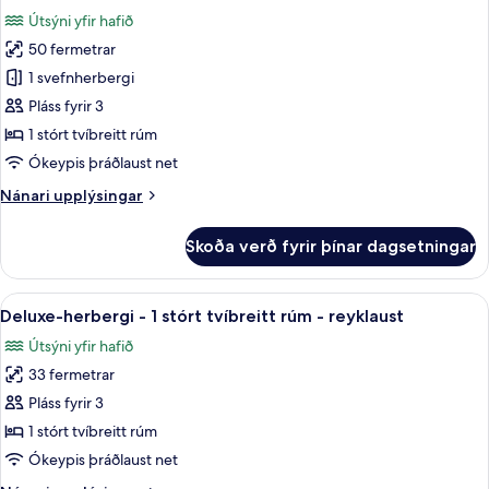
myndir
Útsýni yfir hafið
fyrir
50 fermetrar
Deluxe-
1 svefnherbergi
herbergi
-
Pláss fyrir 3
1
1 stórt tvíbreitt rúm
stórt
Ókeypis þráðlaust net
tvíbreitt
Nánari
Nánari upplýsingar
rúm
upplýsingar
-
fyrir
Skoða verð fyrir þínar dagsetningar
Deluxe-
reyklaust
herbergi
-
-
Skoða
Deluxe-herbergi - 1 stórt tvíbreitt rúm
aðgengi
8
1
Deluxe-herbergi - 1 stórt tvíbreitt rúm - reyklaust
allar
að
stórt
Útsýni yfir hafið
tvíbreitt
myndir
sundlaug
rúm
33 fermetrar
fyrir
-
Deluxe-
Pláss fyrir 3
reyklaust
herbergi
-
1 stórt tvíbreitt rúm
aðgengi
-
Ókeypis þráðlaust net
að
1
sundlaug