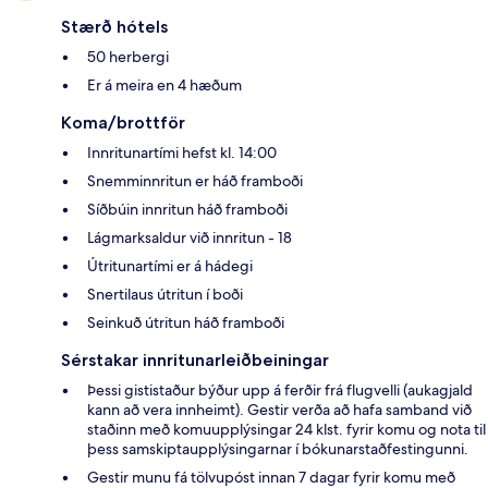
Stærð hótels
50 herbergi
Er á meira en 4 hæðum
Koma/brottför
Innritunartími hefst kl. 14:00
Snemminnritun er háð framboði
Síðbúin innritun háð framboði
Lágmarksaldur við innritun - 18
Útritunartími er á hádegi
Snertilaus útritun í boði
Seinkuð útritun háð framboði
Sérstakar innritunarleiðbeiningar
Þessi gististaður býður upp á ferðir frá flugvelli (aukagjald
kann að vera innheimt). Gestir verða að hafa samband við
staðinn með komuupplýsingar 24 klst. fyrir komu og nota til
þess samskiptaupplýsingarnar í bókunarstaðfestingunni.
Gestir munu fá tölvupóst innan 7 dagar fyrir komu með