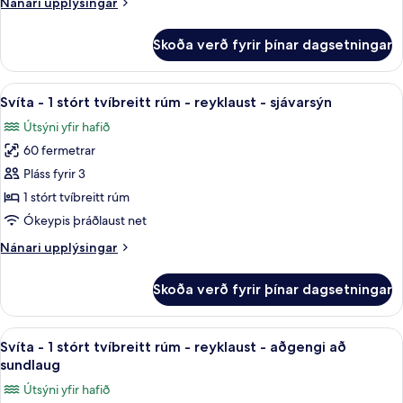
Nánari
Nánari upplýsingar
stórt
upplýsingar
tvíbreitt
fyrir
Skoða verð fyrir þínar dagsetningar
Deluxe-
rúm
herbergi
-
-
Skoða
Svíta - 1 stórt tvíbreitt rúm - reyklaus
reyklaust
8
1
Svíta - 1 stórt tvíbreitt rúm - reyklaust - sjávarsýn
allar
stórt
Útsýni yfir hafið
tvíbreitt
myndir
rúm
60 fermetrar
fyrir
-
Svíta
Pláss fyrir 3
reyklaust
-
1 stórt tvíbreitt rúm
1
Ókeypis þráðlaust net
stórt
Nánari
Nánari upplýsingar
tvíbreitt
upplýsingar
rúm
fyrir
Skoða verð fyrir þínar dagsetningar
Svíta
-
-
reyklaust
1
Skoða
Svíta - 1 stórt tvíbreitt rúm - reyklau
-
7
stórt
Svíta - 1 stórt tvíbreitt rúm - reyklaust - aðgengi að
allar
sjávarsýn
tvíbreitt
sundlaug
rúm
myndir
Útsýni yfir hafið
-
fyrir