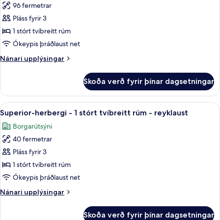
reyklaust
96 fermetrar
Svíta
-
Pláss fyrir 3
-
sjávarsýn
1
1 stórt tvíbreitt rúm
stórt
Ókeypis þráðlaust net
tvíbreitt
Nánari
Nánari upplýsingar
rúm
upplýsingar
-
fyrir
Skoða verð fyrir þínar dagsetningar
Svíta
reyklaust
-
-
1
Skoða
Superior-herbergi - 1 stórt tvíbreitt rú
aðgengi
7
stórt
Superior-herbergi - 1 stórt tvíbreitt rúm - reyklaust
allar
tvíbreitt
að
Borgarútsýni
rúm
myndir
sundlaug
-
40 fermetrar
fyrir
reyklaust
Superior-
Pláss fyrir 3
-
herbergi
aðgengi
1 stórt tvíbreitt rúm
að
-
Ókeypis þráðlaust net
sundlaug
1
Nánari
Nánari upplýsingar
stórt
upplýsingar
tvíbreitt
fyrir
Skoða verð fyrir þínar dagsetningar
Superior-