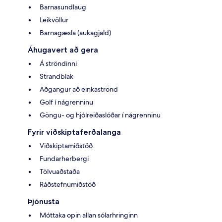
Barnasundlaug
Leikvöllur
Barnagæsla (aukagjald)
Áhugavert að gera
Á ströndinni
Strandblak
Aðgangur að einkaströnd
Golf í nágrenninu
Göngu- og hjólreiðaslóðar í nágrenninu
Fyrir viðskiptaferðalanga
Viðskiptamiðstöð
Fundarherbergi
Tölvuaðstaða
Ráðstefnumiðstöð
Þjónusta
Móttaka opin allan sólarhringinn