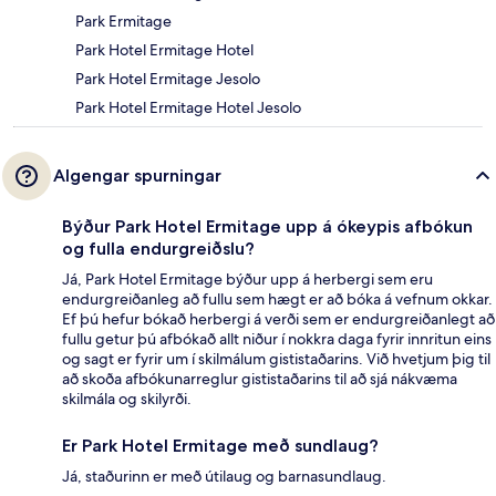
Park Ermitage
Park Hotel Ermitage Hotel
Park Hotel Ermitage Jesolo
Park Hotel Ermitage Hotel Jesolo
Algengar spurningar
Býður Park Hotel Ermitage upp á ókeypis afbókun
og fulla endurgreiðslu?
Já, Park Hotel Ermitage býður upp á herbergi sem eru
endurgreiðanleg að fullu sem hægt er að bóka á vefnum okkar.
Ef þú hefur bókað herbergi á verði sem er endurgreiðanlegt að
fullu getur þú afbókað allt niður í nokkra daga fyrir innritun eins
og sagt er fyrir um í skilmálum gististaðarins. Við hvetjum þig til
að skoða afbókunarreglur gististaðarins til að sjá nákvæma
skilmála og skilyrði.
Er Park Hotel Ermitage með sundlaug?
Já, staðurinn er með útilaug og barnasundlaug.