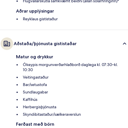
Flugvallarskutla samkvæmt beiðni (allan sólarhringinn)*
Aðrar upplýsingar
Reyklaus gististaður
Aðstaða/þjónusta gististaðar
Matur og drykkur
Ókeypis morgunverðarhlaðborð daglega kl. 07:30–kl.
10:30
Veitingastaður
Bar/setustofa
Sundlaugabar
Kaffihús
Herbergisþjónusta
Skyndibitastaður/sælkeraverslun
Ferðast með börn