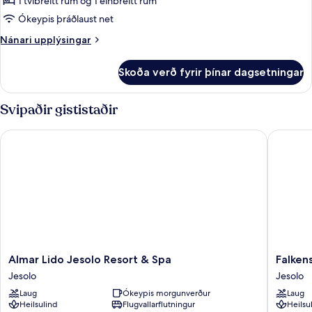
1 tvíbreitt rúm og 1 einbreitt rúm
þrjá
Ókeypis þráðlaust net
Nánari
Nánari upplýsingar
upplýsingar
fyrir
Skoða verð fyrir þínar dagsetningar
Herbergi
fyrir
þrjá
Svipaðir gististaðir
Almar Lido Jesolo Resort & Spa
Falkenst
Almar
Falkenst
Almar Lido Jesolo Resort & Spa
Falken
Lido
Hotel
Jesolo
Jesolo
Jesolo
&
Laug
Ókeypis morgunverður
Laug
Resort
Spa
Heilsulind
Flugvallarflutningur
Heilsu
&
Jesolo