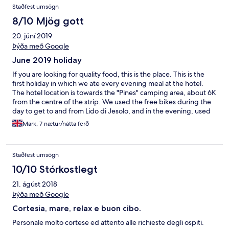
Staðfest umsögn
8/10 Mjög gott
20. júní 2019
Þýða með Google
June 2019 holiday
If you are looking for quality food, this is the place. This is the
first holiday in which we ate every evening meal at the hotel.
The hotel location is towards the "Pines" camping area, about 6K
from the centre of the strip. We used the free bikes during the
day to get to and from Lido di Jesolo, and in the evening, used
the bus (No 2 ) in, and used a taxi back which costs about €22.
Mark, 7 nætur/nátta ferð
The pool and beach area are really very nice, with free hotel
towels supplied. Angelo and Luca and all the colleagues were
exceptionally friendly and helpful. Our room did have a couple
Staðfest umsögn
of issues, ( drain smell from bathroom and french door fault )
and the TV only has one English channel that we could find.
10/10 Stórkostlegt
21. ágúst 2018
Þýða með Google
Cortesia, mare, relax e buon cibo.
Personale molto cortese ed attento alle richieste degli ospiti.