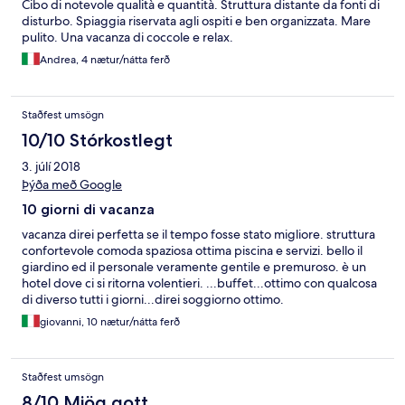
Cibo di notevole qualità e quantità. Struttura distante da fonti di
disturbo. Spiaggia riservata agli ospiti e ben organizzata. Mare
pulito. Una vacanza di coccole e relax.
Andrea, 4 nætur/nátta ferð
Staðfest umsögn
10/10 Stórkostlegt
3. júlí 2018
Þýða með Google
10 giorni di vacanza
vacanza direi perfetta se il tempo fosse stato migliore. struttura
confortevole comoda spaziosa ottima piscina e servizi. bello il
giardino ed il personale veramente gentile e premuroso. è un
hotel dove ci si ritorna volentieri. ...buffet...ottimo con qualcosa
di diverso tutti i giorni...direi soggiorno ottimo.
giovanni, 10 nætur/nátta ferð
Staðfest umsögn
8/10 Mjög gott