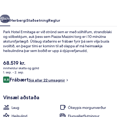
rra
Næsta
67+
Yfirlit
Herbergi
Staðsetning
Reglur
Park Hotel Ermitage er við strönd sem er með sólhlífum, strandblaki
og sólbekkjum, auk þess sem Piazza Mazzini torg er í 10 mínútna
akstursfjarlægð. Útilaug staðarins er frábær fyrir þá sem vilja busla
svolítið, en þegar tími er kominn til að slappa af má heimsækja
heilsulindina þar sem boðið er upp á djúpvefjanudd,
andlitsmeðferðir og sjávarmeðferðir. Á Main Restaurant Ermitage er
alþjóðleg matargerðarlist í hávegum höfð og boðið er upp á
Núverandi
68.519 kr.
hádegisverð og kvöldverð. Bar við sundlaugarbakkann,
verð
inniheldur skatta og gjöld
líkamsræktaraðstaða og gufubað eru meðal annarra hápunkta
er
1. sep. - 2. sep.
staðarins.
Verönd/útipallur
68.519 kr.
Umsagnir
Frábært
8,8
Sjá allar 22 umsagnir
8,8 af 10
Vinsæl aðstaða
Laug
Ókeypis morgunverður
Heilsulind
Flugvallarflutningur