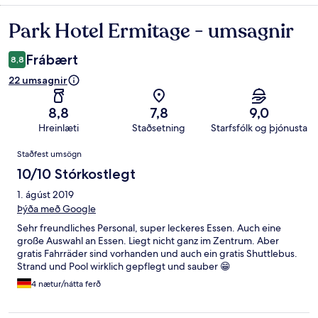
Park Hotel Ermitage - umsagnir
Umsagnir
Frábært
8,8
22 umsagnir
8,8
7,8
9,0
Hreinlæti
Staðsetning
Starfsfólk og þjónusta
Umsagnir
Staðfest umsögn
10/10 Stórkostlegt
1. ágúst 2019
Þýða með Google
Sehr freundliches Personal, super leckeres Essen. Auch eine
große Auswahl an Essen. Liegt nicht ganz im Zentrum. Aber
gratis Fahrräder sind vorhanden und auch ein gratis Shuttlebus.
Strand und Pool wirklich gepflegt und sauber 😁
4 nætur/nátta ferð