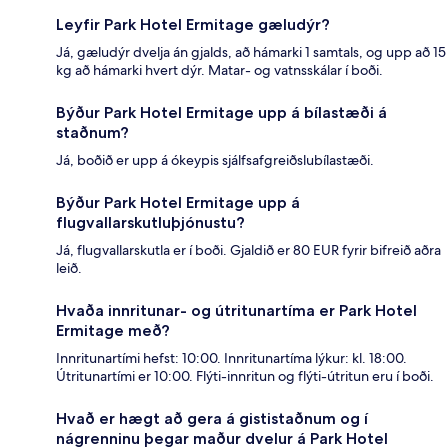
Leyfir Park Hotel Ermitage gæludýr?
Já, gæludýr dvelja án gjalds, að hámarki 1 samtals, og upp að 15
kg að hámarki hvert dýr. Matar- og vatnsskálar í boði.
Býður Park Hotel Ermitage upp á bílastæði á
staðnum?
Já, boðið er upp á ókeypis sjálfsafgreiðslubílastæði.
Býður Park Hotel Ermitage upp á
flugvallarskutluþjónustu?
Já, flugvallarskutla er í boði. Gjaldið er 80 EUR fyrir bifreið aðra
leið.
Hvaða innritunar- og útritunartíma er Park Hotel
Ermitage með?
Innritunartími hefst: 10:00. Innritunartíma lýkur: kl. 18:00.
Útritunartími er 10:00. Flýti-innritun og flýti-útritun eru í boði.
Hvað er hægt að gera á gististaðnum og í
nágrenninu þegar maður dvelur á Park Hotel