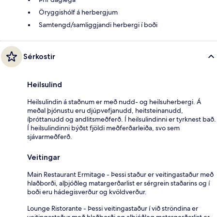
Öryggishólf á herbergjum
Samtengd/samliggjandi herbergi í boði
Sérkostir
Heilsulind
Heilsulindin á staðnum er með nudd- og heilsuherbergi. Á
meðal þjónustu eru djúpvefjanudd, heitsteinanudd,
íþróttanudd og andlitsmeðferð. Í heilsulindinni er tyrknest bað.
Í heilsulindinni býðst fjöldi meðferðarleiða, svo sem
sjávarmeðferð.
Veitingar
Main Restaurant Ermitage - Þessi staður er veitingastaður með
hlaðborði, alþjóðleg matargerðarlist er sérgrein staðarins og í
boði eru hádegisverður og kvöldverður.
Lounge Ristorante - Þessi veitingastaður í við ströndina er
veitingastaður með hlaðborði og alþjóðleg matargerðarlist er