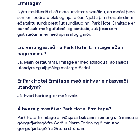
Ermitage?
Nýttu tækifærið til að njóta útivistar á svæðinu, en meðal þess
sem er í boði eru blak og hjólreiðar. Njóttu þín í heilsulindinni
eða taktu sundsprett í útisundlauginni.Park Hotel Ermitage er
þar að auki með gufubaði og eimbaði, auk þess sem
gististaðurinn er með spilasal og garði.
Eru veitingastaðir á Park Hotel Ermitage eða í
nágrenninu?
Já, Main Restaurant Ermitage er með aðstöðu til að snæða
utandyra og alþjóðleg matargerðarlist.
Er Park Hotel Ermitage með einhver einkasvæði
utandyra?
Já, hvert herbergi er með svalir.
Á hvernig svæði er Park Hotel Ermitage?
Park Hotel Ermitage er við sjávarbakkann, í einungis 16 mínútna
göngufjarlægð frá Garður Piazza Torino og 2 mínútna
göngufjarlægð frá Græna ströndin.