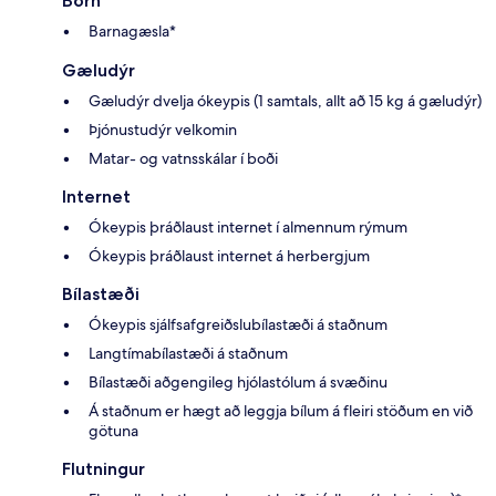
Börn
Barnagæsla*
Gæludýr
Gæludýr dvelja ókeypis (1 samtals, allt að 15 kg á gæludýr)
Þjónustudýr velkomin
Matar- og vatnsskálar í boði
Internet
Ókeypis þráðlaust internet í almennum rýmum
Ókeypis þráðlaust internet á herbergjum
Bílastæði
Ókeypis sjálfsafgreiðslubílastæði á staðnum
Langtímabílastæði á staðnum
Bílastæði aðgengileg hjólastólum á svæðinu
Á staðnum er hægt að leggja bílum á fleiri stöðum en við
götuna
Flutningur