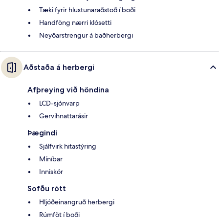
Tæki fyrir hlustunaraðstoð í boði
Handföng nærri klósetti
Neyðarstrengur á baðherbergi
Aðstaða á herbergi
Afþreying við höndina
LCD-sjónvarp
Gervihnattarásir
Þægindi
Sjálfvirk hitastýring
Míníbar
Inniskór
Sofðu rótt
Hljóðeinangruð herbergi
Rúmföt í boði