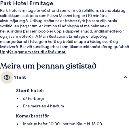
Park Hotel Ermitage
Park Hotel Ermitage er við strönd sem er með sólhlífum, strandblaki og
sólbekkjum, auk þess sem Piazza Mazzini torg er í 10 mínútna
akstursfjarlægð. Útilaug staðarins er frábær fyrir þá sem vilja busla
svolítið, en þegar tími er kominn til að slappa af má heimsækja
heilsulindina þar sem boðið er upp á djúpvefjanudd, andlitsmeðferðir
og sjávarmeðferðir. Á Main Restaurant Ermitage er alþjóðleg
matargerðarlist í hávegum höfð og boðið er upp á hádegisverð og
kvöldverð. Bar við sundlaugarbakkann, líkamsræktaraðstaða og gufubað
eru meðal annarra hápunkta staðarins.
Upplýsingar um rétt til afbókunar
Meira um þennan gististað
Yfirlit
Stærð hótels
67 herbergi
Er á meira en 4 hæðum
Koma/brottför
Innritun hefst: 10:00. Innritun lýkur: kl. 18:00