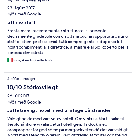
23. ágúst 2017
Þýða með Google
ottimo staff
Fronte mare, recentemente ristrutturato, si presenta
decisamente gradevole con un ottima cucina supportata da uno
staff di ottimi professionisti tutti sempre gentili e disponibili. I
nostri complimenti alla direttrice, al maître e al Sig Roberto per la
cortesia dimostrata.
luca, 4 nætur/nátta ferð
Staðfest umsögn
10/10 Stórkostlegt
26. júlí 2017
Þýða með Google
Jättetrevligt hotell med bra läge på stranden
Väldigt nöjda med vårt val av hotell. Om vi skulle åka tillbaka till
Jesolo så skulle vi välja detta hotell igen. Ta dock med
öronproppar för god sömn på morgonkvisten då det var väldigt
lyhört med stengolv överallt. Väldigt trevlig atmosfär och trevlig