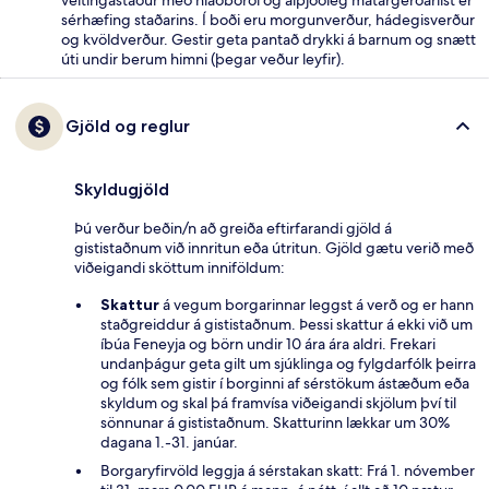
sérhæfing staðarins. Í boði eru morgunverður, hádegisverður
og kvöldverður. Gestir geta pantað drykki á barnum og snætt
úti undir berum himni (þegar veður leyfir).
Gjöld og reglur
Skyldugjöld
Þú verður beðin/n að greiða eftirfarandi gjöld á
gististaðnum við innritun eða útritun. Gjöld gætu verið með
viðeigandi sköttum inniföldum:
Skattur
á vegum borgarinnar leggst á verð og er hann
staðgreiddur á gististaðnum. Þessi skattur á ekki við um
íbúa Feneyja og börn undir 10 ára ára aldri. Frekari
undanþágur geta gilt um sjúklinga og fylgdarfólk þeirra
og fólk sem gistir í borginni af sérstökum ástæðum eða
skyldum og skal þá framvísa viðeigandi skjölum því til
sönnunar á gististaðnum. Skatturinn lækkar um 30%
dagana 1.-31. janúar.
Borgaryfirvöld leggja á sérstakan skatt: Frá 1. nóvember