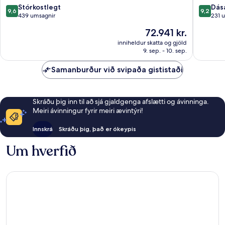
Spa
Jesolo
9.6
9.2
Stórkostlegt
Dás
9,6
9,2
Jesolo
af
af
439 umsagnir
231 
10,
10,
Verðið
72.941 kr.
Stórkostlegt,
Dásamle
er
439
231
inniheldur skatta og gjöld
72.941 kr.
9. sep. - 10. sep.
umsagnir
umsögn
Samanburður við svipaða gististaði
Skráðu þig inn til að sjá gjaldgenga afslætti og ávinninga.
Meiri ávinningur fyrir meiri ævintýri!
Innskrá
Skráðu þig, það er ókeypis
Um hverfið