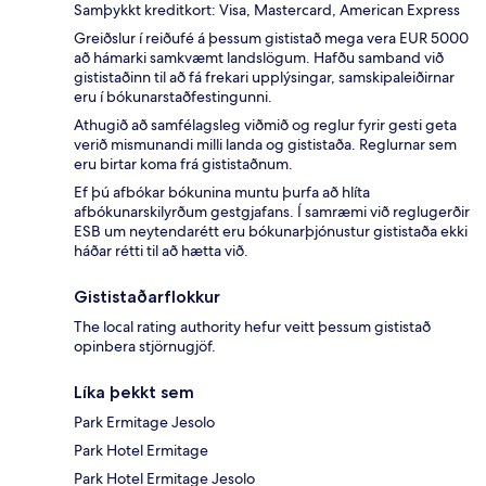
Samþykkt kreditkort: Visa, Mastercard, American Express
Greiðslur í reiðufé á þessum gististað mega vera EUR 5000
að hámarki samkvæmt landslögum. Hafðu samband við
gististaðinn til að fá frekari upplýsingar, samskipaleiðirnar
eru í bókunarstaðfestingunni.
Athugið að samfélagsleg viðmið og reglur fyrir gesti geta
verið mismunandi milli landa og gististaða. Reglurnar sem
eru birtar koma frá gististaðnum.
Ef þú afbókar bókunina muntu þurfa að hlíta
afbókunarskilyrðum gestgjafans. Í samræmi við reglugerðir
ESB um neytendarétt eru bókunarþjónustur gististaða ekki
háðar rétti til að hætta við.
Gististaðarflokkur
The local rating authority hefur veitt þessum gististað
opinbera stjörnugjöf.
Líka þekkt sem
Park Ermitage Jesolo
Park Hotel Ermitage
Park Hotel Ermitage Jesolo