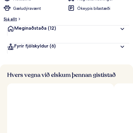
Gæludýravænt
Ókeypis bílastæði
Sjá allt
Meginaðstaða
(12)
Fyrir fjölskyldur
(6)
Hvers vegna við elskum þennan gististað