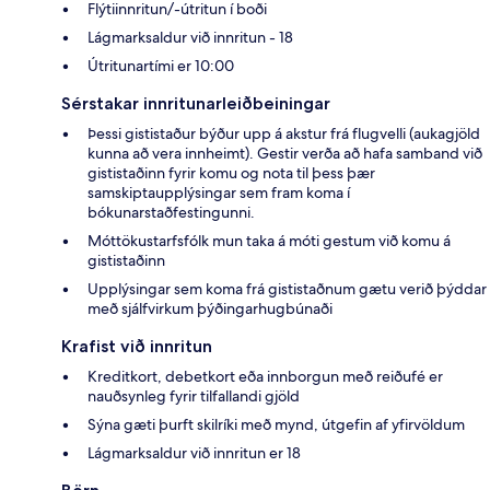
Flýtiinnritun/-útritun í boði
Lágmarksaldur við innritun - 18
Útritunartími er 10:00
Sérstakar innritunarleiðbeiningar
Þessi gististaður býður upp á akstur frá flugvelli (aukagjöld
kunna að vera innheimt). Gestir verða að hafa samband við
gististaðinn fyrir komu og nota til þess þær
samskiptaupplýsingar sem fram koma í
bókunarstaðfestingunni.
Móttökustarfsfólk mun taka á móti gestum við komu á
gististaðinn
Upplýsingar sem koma frá gististaðnum gætu verið þýddar
með sjálfvirkum þýðingarhugbúnaði
Krafist við innritun
Kreditkort, debetkort eða innborgun með reiðufé er
nauðsynleg fyrir tilfallandi gjöld
Sýna gæti þurft skilríki með mynd, útgefin af yfirvöldum
Lágmarksaldur við innritun er 18