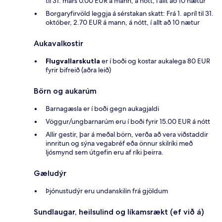
til 31. mars 0.00 EUR á mann, á nótt, í allt að 10 nætur
Borgaryfirvöld leggja á sérstakan skatt: Frá 1. apríl til 31.
október, 2.70 EUR á mann, á nótt, í allt að 10 nætur
Aukavalkostir
Flugvallarskutla
er í boði og kostar aukalega 80 EUR
fyrir bifreið (aðra leið)
Börn og aukarúm
Barnagæsla er í boði gegn aukagjaldi
Vöggur/ungbarnarúm eru í boði fyrir 15.00 EUR á nótt
Allir gestir, þar á meðal börn, verða að vera viðstaddir
innritun og sýna vegabréf eða önnur skilríki með
ljósmynd sem útgefin eru af ríki þeirra.
Gæludýr
Þjónustudýr eru undanskilin frá gjöldum
Sundlaugar, heilsulind og líkamsrækt (ef við á)