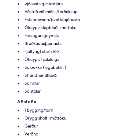
Þjónusta gestastjóra
Aðstoð við miða-/ferðakaup
Fatahreinsun/þvottaþjónusta
Ókeypis dagblöð í móttöku
Farangursgeymsla
Brúðkaupsþjónusta
Fjöltyngt starfsfólk
Ókeypis hjólaleiga
Sólbekkir (legubekkir)
Strandhandklæði
Sólhlífar
Sólstólar
Aðstaða
1 bygging/turn
Öryggishólf í móttöku
Garður
Verönd