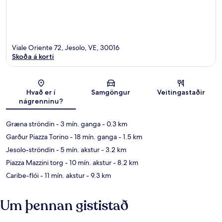
Viale Oriente 72, Jesolo, VE, 30016
Skoða á korti
Kort
Hvað er í
Samgöngur
Veitingastaðir
nágrenninu?
Græna ströndin
- 3 mín. ganga
- 0.3 km
Garður Piazza Torino
- 18 mín. ganga
- 1.5 km
Jesolo-ströndin
- 5 mín. akstur
- 3.2 km
Piazza Mazzini torg
- 10 mín. akstur
- 8.2 km
Caribe-flói
- 11 mín. akstur
- 9.3 km
Um þennan gististað