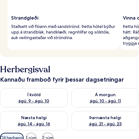
Strandgleði
Vinna 
Staðsett við flóann með sandströnd. Þetta hótel býður
Þetta hó
upp á strandblak, handklæði, regnhlífar og sólstóla,
hátt. Rá
auk veitingastaðar við ströndina.
aðgangur
tryggja 
Herbergisval
Kannaðu framboð fyrir þessar dagsetningar
Athuga framboð í kvöld ágú. 9 - ágú. 10
Athuga framboð á morgun ágú.
Í kvöld
Á morgun
ágú. 9 - ágú. 10
ágú. 10 - ágú. 11
Athuga framboð næstu helgi ágú. 14 - ágú. 16
Athuga framboð þarnæstu helg
Næsta helgi
Þarnæsta helgi
ágú. 14 - ágú. 16
ágú. 21 - ágú. 23
Síur
Öll herbergi
1 rúm
2 rúm