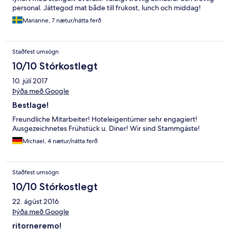
personal. Jättegod mat både till frukost, lunch och middag!
Marianne, 7 nætur/nátta ferð
Staðfest umsögn
10/10 Stórkostlegt
10. júlí 2017
Þýða með Google
Bestlage!
Freundliche Mitarbeiter! Hoteleigentümer sehr engagiert!
Ausgezeichnetes Frühstück u. Diner! Wir sind Stammgäste!
Michael, 4 nætur/nátta ferð
Staðfest umsögn
10/10 Stórkostlegt
22. ágúst 2016
Þýða með Google
ritorneremo!