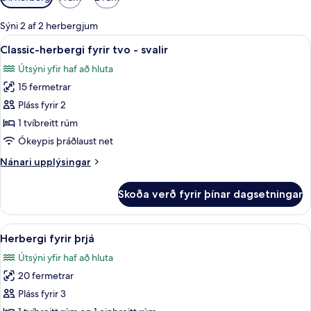
í
boði
Sýni 2 af 2 herbergjum
fyrir
Skoða
Míníbar, öryggishólf í herbergi, skrif
4
Classic-herbergi fyrir tvo - svalir
herbergi
allar
Útsýni yfir haf að hluta
myndir
15 fermetrar
fyrir
Classic-
Pláss fyrir 2
herbergi
1 tvíbreitt rúm
fyrir
Ókeypis þráðlaust net
tvo
Nánari
Nánari upplýsingar
-
upplýsingar
svalir
fyrir
Skoða verð fyrir þínar dagsetningar
Classic-
herbergi
fyrir
Skoða
Míníbar, öryggishólf í herbergi, skrif
8
tvo
Herbergi fyrir þrjá
allar
-
Útsýni yfir haf að hluta
svalir
myndir
20 fermetrar
fyrir
Herbergi
Pláss fyrir 3
fyrir