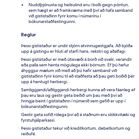
Nuddþjónusta og heilsulind eru í boði gegn pöntun,
sem hægt er að framkvæma með því að hafa samband
við gististaðinn fyrir komu í númerinu í
bókunarstaðfestingunni.
Reglur
Þessi gististaður er undir stjórn atvinnugestgjafa. Að bjóða
upp á gistingu er hluti af starfi hans, rekstri og aðalfagi.
Þessi gististaður er með útisvæði á borð við svalir, verandir
eða palla sem henta mögulega ekki börnum. Ef þú hefur
áhyggjur mælum við með að þú hafir samband við
gististaðinn fyrir komu til að staðfesta að þau geti boðið þér
upp á hentugt herbergi.
Samliggjandi/aðliggjandi herbergi kunna að vera fáanleg ef
þau eru laus og gestir geta beðið um þau með því að
hringja beint í gististaðinn í númerið sem gefið er upp í
bókunarstaðfestingunni.
Gestir geta sofið rólega því að á staðnum eru slökkvitæki og
fyrstuhjálparkassi.
Þessi gististaður tekur við kreditkortum, debetkortum og
reiðufé.