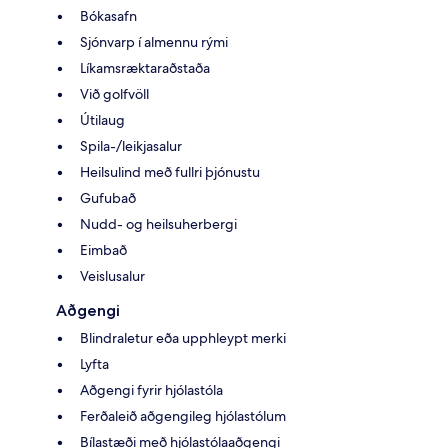
Bókasafn
Sjónvarp í almennu rými
Líkamsræktaraðstaða
Við golfvöll
Útilaug
Spila-/leikjasalur
Heilsulind með fullri þjónustu
Gufubað
Nudd- og heilsuherbergi
Eimbað
Veislusalur
Aðgengi
Blindraletur eða upphleypt merki
Lyfta
Aðgengi fyrir hjólastóla
Ferðaleið aðgengileg hjólastólum
Bílastæði með hjólastólaaðgengi