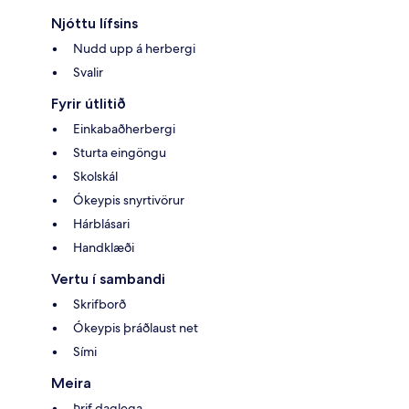
Njóttu lífsins
Nudd upp á herbergi
Svalir
Fyrir útlitið
Einkabaðherbergi
Sturta eingöngu
Skolskál
Ókeypis snyrtivörur
Hárblásari
Handklæði
Vertu í sambandi
Skrifborð
Ókeypis þráðlaust net
Sími
Meira
Þrif daglega