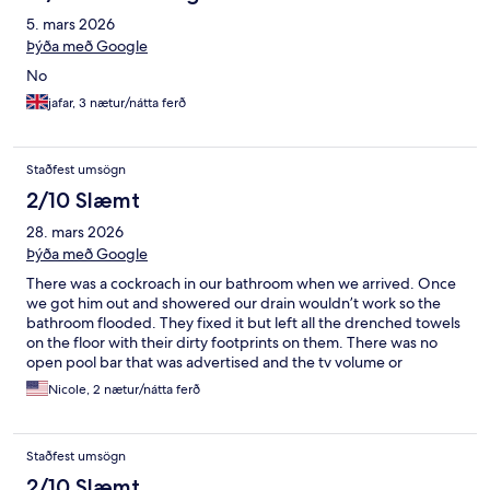
5. mars 2026
Þýða með Google
No
jafar, 3 nætur/nátta ferð
Staðfest umsögn
2/10 Slæmt
28. mars 2026
Þýða með Google
There was a cockroach in our bathroom when we arrived. Once
we got him out and showered our drain wouldn’t work so the
bathroom flooded. They fixed it but left all the drenched towels
on the floor with their dirty footprints on them. There was no
open pool bar that was advertised and the tv volume or
channels wouldn’t work. We were only here 2 nights but would
Nicole, 2 nætur/nátta ferð
have switched hotels if it was longer.
Staðfest umsögn
2/10 Slæmt