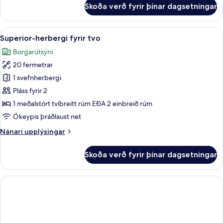
fyrir
Skoða verð fyrir þínar dagsetningar
Deluxe-
herbergi
fyrir
Skoða
Míníbar, öryggishólf í herbergi, skrif
1
tvo
Superior-herbergi fyrir tvo
allar
Borgarútsýni
myndir
20 fermetrar
fyrir
Superior-
1 svefnherbergi
herbergi
Pláss fyrir 2
fyrir
1 meðalstórt tvíbreitt rúm EÐA 2 einbreið rúm
tvo
Ókeypis þráðlaust net
Nánari
Nánari upplýsingar
upplýsingar
fyrir
Skoða verð fyrir þínar dagsetningar
Superior-
herbergi
fyrir
tvo