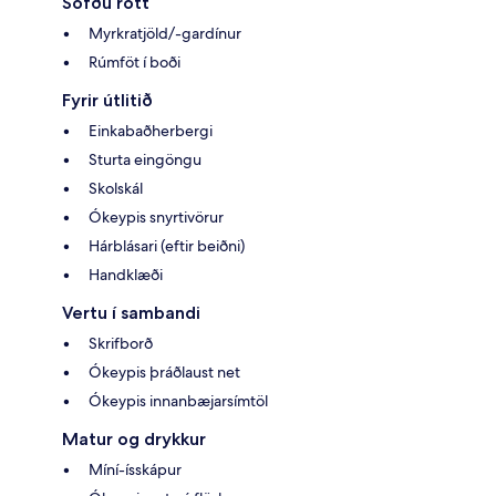
Sofðu rótt
Myrkratjöld/-gardínur
Rúmföt í boði
Fyrir útlitið
Einkabaðherbergi
Sturta eingöngu
Skolskál
Ókeypis snyrtivörur
Hárblásari (eftir beiðni)
Handklæði
Vertu í sambandi
Skrifborð
Ókeypis þráðlaust net
Ókeypis innanbæjarsímtöl
Matur og drykkur
Míní-ísskápur