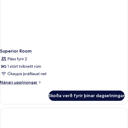
Superior Room
Pláss fyrir 2
1 stórt tvíbreitt rúm
Ókeypis þráðlaust net
Nánari
Nánari upplýsingar
upplýsingar
fyrir
Skoða verð fyrir þínar dagsetningar
Superior
Room