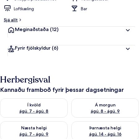
Loftkæling
Bar
Sjá allt
Meginaðstaða
(12)
Fyrir fjölskyldur
(6)
Herbergisval
Kannaðu framboð fyrir þessar dagsetningar
Athuga framboð í kvöld ágú. 7 - ágú. 8
Athuga framboð á morgun ágú.
Í kvöld
Á morgun
ágú. 7 - ágú. 8
ágú. 8 - ágú. 9
Athuga framboð næstu helgi ágú. 7 - ágú. 9
Athuga framboð þarnæstu helgi
Næsta helgi
Þarnæsta helgi
ágú. 7 - ágú. 9
ágú. 14 - ágú. 16