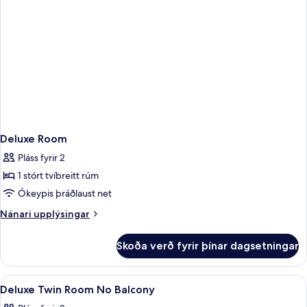
Deluxe Room
Pláss fyrir 2
1 stórt tvíbreitt rúm
Ókeypis þráðlaust net
Nánari
Nánari upplýsingar
upplýsingar
fyrir
Skoða verð fyrir þínar dagsetningar
Deluxe
Room
Skoða
Míníbar, öryggishólf í herbergi, skrif
1
Deluxe Twin Room No Balcony
allar