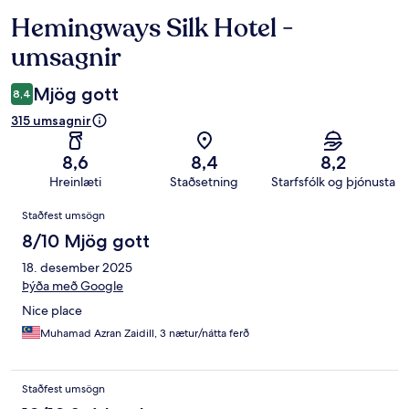
Hemingways Silk Hotel -
Umsagnir
umsagnir
Mjög gott
8,4
315 umsagnir
8,6
8,4
8,2
Hreinlæti
Staðsetning
Starfsfólk og þjónusta
Umsagnir
Staðfest umsögn
8/10 Mjög gott
18. desember 2025
Þýða með Google
Nice place
Muhamad Azran Zaidill, 3 nætur/nátta ferð
Staðfest umsögn