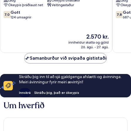
Laug
Ókeypis bílastæði
Laug
Natural
Ókeypis þráðlaust net
Veitingastaður
Ókeypi
Resort
Patong
7.0
7.8
Gott
Got
7,0
7,8
af
af
124 umsagnir
687 
10,
10,
Gott,
Gott,
124
687
Verðið
2.570 kr.
umsagnir
umsagni
er
inniheldur skatta og gjöld
2.570 kr.
26. ágú. - 27. ágú.
Samanburður við svipaða gististaði
Skráðu þig inn til að sjá gjaldgenga afslætti og ávinninga.
Meiri ávinningur fyrir meiri ævintýri!
Innskrá
Skráðu þig, það er ókeypis
Um hverfið