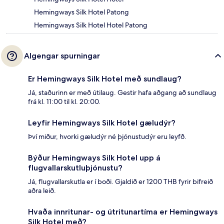
Hemingways Silk Hotel Patong
Hemingways Silk Hotel Hotel Patong
Algengar spurningar
Er Hemingways Silk Hotel með sundlaug?
Já, staðurinn er með útilaug. Gestir hafa aðgang að sundlaug
frá kl. 11:00 til kl. 20:00.
Leyfir Hemingways Silk Hotel gæludýr?
Því miður, hvorki gæludýr né þjónustudýr eru leyfð.
Býður Hemingways Silk Hotel upp á
flugvallarskutluþjónustu?
Já, flugvallarskutla er í boði. Gjaldið er 1200 THB fyrir bifreið
aðra leið.
Hvaða innritunar- og útritunartíma er Hemingways
Silk Hotel með?