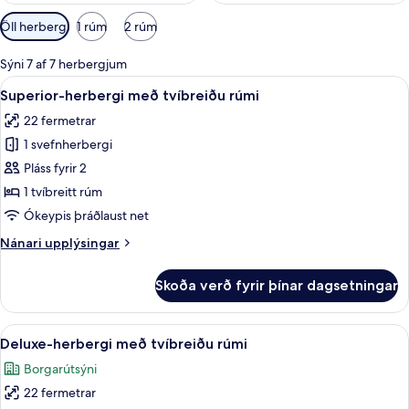
Síur
Öll herbergi
1 rúm
2 rúm
í
boði
Sýni 7 af 7 herbergjum
fyrir
Skoða
Míníbar, öryggishólf í herbergi, skrif
13
Superior-herbergi með tvíbreiðu rúmi
herbergi
allar
22 fermetrar
myndir
1 svefnherbergi
fyrir
Superior-
Pláss fyrir 2
herbergi
1 tvíbreitt rúm
með
Ókeypis þráðlaust net
tvíbreiðu
Nánari
Nánari upplýsingar
rúmi
upplýsingar
fyrir
Skoða verð fyrir þínar dagsetningar
Superior-
herbergi
með
Skoða
Deluxe-herbergi með tvíbreiðu rúmi | M
11
tvíbreiðu
Deluxe-herbergi með tvíbreiðu rúmi
allar
rúmi
Borgarútsýni
myndir
22 fermetrar
fyrir