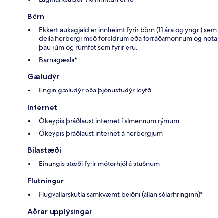
Börn
Ekkert aukagjald er innheimt fyrir börn (11 ára og yngri) sem
deila herbergi með foreldrum eða forráðamönnum og nota
þau rúm og rúmföt sem fyrir eru.
Barnagæsla*
Gæludýr
Engin gæludýr eða þjónustudýr leyfð
Internet
Ókeypis þráðlaust internet í almennum rýmum
Ókeypis þráðlaust internet á herbergjum
Bílastæði
Einungis stæði fyrir mótorhjól á staðnum
Flutningur
Flugvallarskutla samkvæmt beiðni (allan sólarhringinn)*
Aðrar upplýsingar