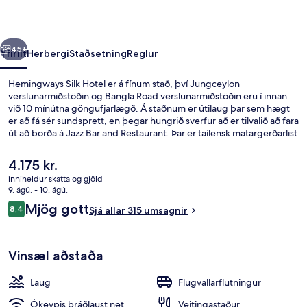
rra
Næsta
45+
Yfirlit
Herbergi
Staðsetning
Reglur
Hemingways Silk Hotel er á fínum stað, því Jungceylon
verslunarmiðstöðin og Bangla Road verslunarmiðstöðin eru í innan
við 10 mínútna göngufjarlægð. Á staðnum er útilaug þar sem hægt
er að fá sér sundsprett, en þegar hungrið sverfur að er tilvalið að fara
út að borða á Jazz Bar and Restaurant. Þar er taílensk matargerðarlist
í hávegum höfð og opið er fyrir morgunverð, hádegisverð og
kvöldverð. Meðal annarra hápunkta staðarins eru bar við
Núverandi
4.175 kr.
sundlaugarbakkann og bar/setustofa. Aðrir gestir hafa sagt að
verð
inniheldur skatta og gjöld
ástand gististaðarins almennt sé meðal helstu kosta gististaðarins.
er
9. ágú. - 10. ágú.
Deluxe-herbergi með tvíbreiðu rúmi | M
4.175 kr.
Umsagnir
Mjög gott
8,4
Sjá allar 315 umsagnir
8,4 af 10
Vinsæl aðstaða
Laug
Flugvallarflutningur
Ókeypis þráðlaust net
Veitingastaður