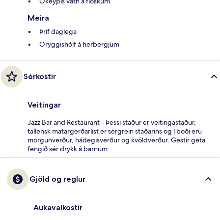
Ókeypis vatn á flöskum
Meira
Þrif daglega
Öryggishólf á herbergjum
Sérkostir
Veitingar
Jazz Bar and Restaurant - Þessi staður er veitingastaður,
taílensk matargerðarlist er sérgrein staðarins og í boði eru
morgunverður, hádegisverður og kvöldverður. Gestir geta
fengið sér drykk á barnum.
Gjöld og reglur
Aukavalkostir