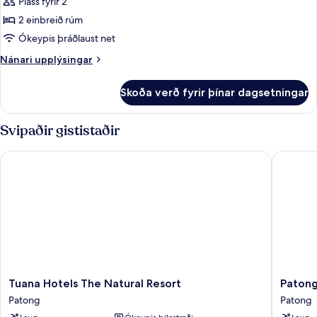
Pláss fyrir 2
myndir
2 einbreið rúm
fyrir
Deluxe
Ókeypis þráðlaust net
Twin
Nánari
Nánari upplýsingar
Room
upplýsingar
fyrir
No
Skoða verð fyrir þínar dagsetningar
Deluxe
Balcony
Twin
Room
Svipaðir gististaðir
No
Balcony
Tuana Hotels The Natural Resort
Patong H
Tuana
Patong
Tuana Hotels The Natural Resort
Patong
Hotels
Heritag
Patong
Patong
The
Patong