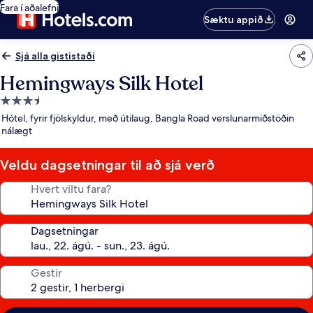
Fara í aðalefni
Sæktu appið
Sjá alla gististaði
Hemingways Silk Hotel
3.5
stjörnu
Hótel, fyrir fjölskyldur, með útilaug, Bangla Road verslunarmiðstöðin
gististaður
nálægt
Veldu dagsetningar til að sjá verð
Hvert viltu fara?
Dagsetningar
Gestir