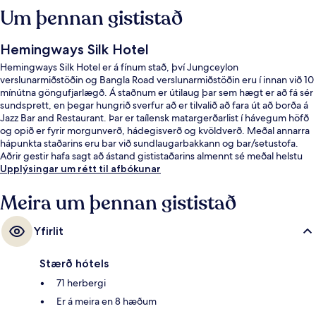
Um þennan gististað
Hemingways Silk Hotel
Hemingways Silk Hotel er á fínum stað, því Jungceylon
verslunarmiðstöðin og Bangla Road verslunarmiðstöðin eru í innan við 10
mínútna göngufjarlægð. Á staðnum er útilaug þar sem hægt er að fá sér
sundsprett, en þegar hungrið sverfur að er tilvalið að fara út að borða á
Jazz Bar and Restaurant. Þar er taílensk matargerðarlist í hávegum höfð
og opið er fyrir morgunverð, hádegisverð og kvöldverð. Meðal annarra
hápunkta staðarins eru bar við sundlaugarbakkann og bar/setustofa.
Aðrir gestir hafa sagt að ástand gististaðarins almennt sé meðal helstu
kosta gististaðarins.
Upplýsingar um rétt til afbókunar
Meira um þennan gististað
Yfirlit
Stærð hótels
71 herbergi
Er á meira en 8 hæðum