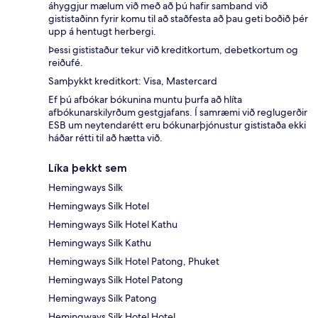
áhyggjur mælum við með að þú hafir samband við
gististaðinn fyrir komu til að staðfesta að þau geti boðið þér
upp á hentugt herbergi.
Þessi gististaður tekur við kreditkortum, debetkortum og
reiðufé.
Samþykkt kreditkort: Visa, Mastercard
Ef þú afbókar bókunina muntu þurfa að hlíta
afbókunarskilyrðum gestgjafans. Í samræmi við reglugerðir
ESB um neytendarétt eru bókunarþjónustur gististaða ekki
háðar rétti til að hætta við.
Líka þekkt sem
Hemingways Silk
Hemingways Silk Hotel
Hemingways Silk Hotel Kathu
Hemingways Silk Kathu
Hemingways Silk Hotel Patong, Phuket
Hemingways Silk Hotel Patong
Hemingways Silk Patong
Hemingways Silk Hotel Hotel