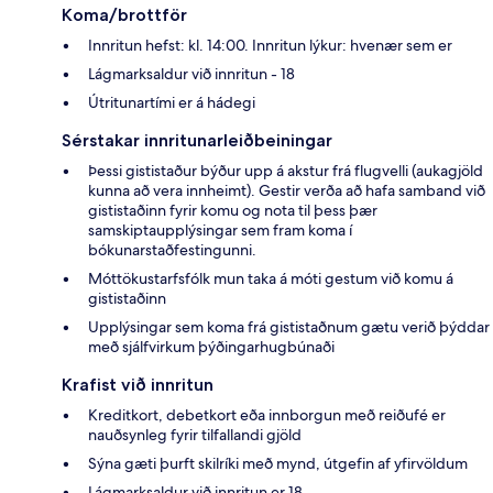
Koma/brottför
Innritun hefst: kl. 14:00. Innritun lýkur: hvenær sem er
Lágmarksaldur við innritun - 18
Útritunartími er á hádegi
Sérstakar innritunarleiðbeiningar
Þessi gististaður býður upp á akstur frá flugvelli (aukagjöld
kunna að vera innheimt). Gestir verða að hafa samband við
gististaðinn fyrir komu og nota til þess þær
samskiptaupplýsingar sem fram koma í
bókunarstaðfestingunni.
Móttökustarfsfólk mun taka á móti gestum við komu á
gististaðinn
Upplýsingar sem koma frá gististaðnum gætu verið þýddar
með sjálfvirkum þýðingarhugbúnaði
Krafist við innritun
Kreditkort, debetkort eða innborgun með reiðufé er
nauðsynleg fyrir tilfallandi gjöld
Sýna gæti þurft skilríki með mynd, útgefin af yfirvöldum
Lágmarksaldur við innritun er 18