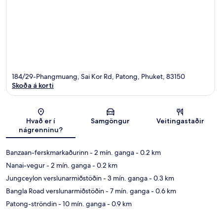
184/29-Phangmuang, Sai Kor Rd, Patong, Phuket, 83150
Skoða á korti
Kort
Hvað er í
Samgöngur
Veitingastaðir
nágrenninu?
Banzaan-ferskmarkaðurinn
- 2 mín. ganga
- 0.2 km
Nanai-vegur
- 2 mín. ganga
- 0.2 km
Jungceylon verslunarmiðstöðin
- 3 mín. ganga
- 0.3 km
Bangla Road verslunarmiðstöðin
- 7 mín. ganga
- 0.6 km
Patong-ströndin
- 10 mín. ganga
- 0.9 km