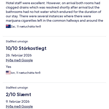
Hotel staff were excellent. However, on arrival both rooms had
clogged drains which was resolved shortly after arrival but the
bathrooms had no hot water which endured for the duration of
our stay. There were several instances where there were
marijuana cigarettes left in the common hallways and around the
pool area which weren’t removed for upto 24 hours. The
Zac, 11 nætur/nátta ferð
televisions in the room were dated and not functional. There
were a number of the days when the pool was not serviceable
with green water. There was a constant smell of marijuana within
Staðfest umsögn
the hotel and the alleyway which leads to the hotel was dirty and
constantly stunk. Overall the hotel was satisfactory however
10/10 Stórkostlegt
overpriced.
26. febrúar 2026
Þýða með Google
Yes
Ion, 11 nætur/nátta ferð
Staðfest umsögn
2/10 Slæmt
9. febrúar 2026
Þýða með Google