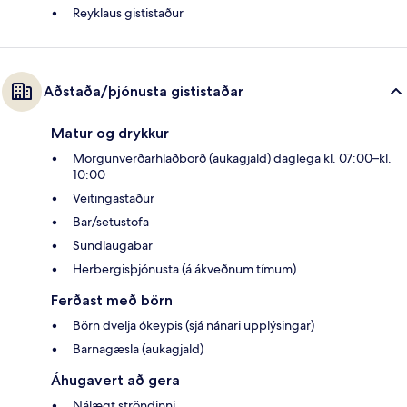
Reyklaus gististaður
Aðstaða/þjónusta gististaðar
Matur og drykkur
Morgunverðarhlaðborð (aukagjald) daglega kl. 07:00–kl.
10:00
Veitingastaður
Bar/setustofa
Sundlaugabar
Herbergisþjónusta (á ákveðnum tímum)
Ferðast með börn
Börn dvelja ókeypis (sjá nánari upplýsingar)
Barnagæsla (aukagjald)
Áhugavert að gera
Nálægt ströndinni