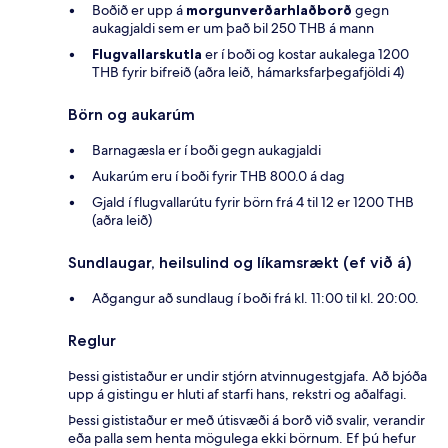
Boðið er upp á
morgunverðarhlaðborð
gegn
aukagjaldi sem er um það bil 250 THB á mann
Flugvallarskutla
er í boði og kostar aukalega 1200
THB fyrir bifreið (aðra leið, hámarksfarþegafjöldi 4)
Börn og aukarúm
Barnagæsla er í boði gegn aukagjaldi
Aukarúm eru í boði fyrir THB 800.0 á dag
Gjald í flugvallarútu fyrir börn frá 4 til 12 er 1200 THB
(aðra leið)
Sundlaugar, heilsulind og líkamsrækt (ef við á)
Aðgangur að sundlaug í boði frá kl. 11:00 til kl. 20:00.
Reglur
Þessi gististaður er undir stjórn atvinnugestgjafa. Að bjóða
upp á gistingu er hluti af starfi hans, rekstri og aðalfagi.
Þessi gististaður er með útisvæði á borð við svalir, verandir
eða palla sem henta mögulega ekki börnum. Ef þú hefur