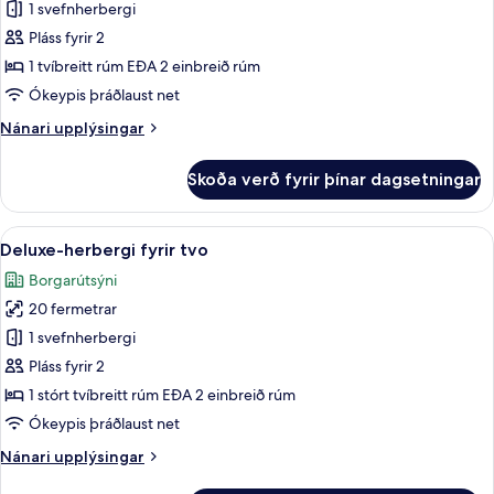
Deluxe-
1 svefnherbergi
herbergi
Pláss fyrir 2
með
1 tvíbreitt rúm EÐA 2 einbreið rúm
tvíbreiðu
Ókeypis þráðlaust net
rúmi
Nánari
Nánari upplýsingar
upplýsingar
fyrir
Skoða verð fyrir þínar dagsetningar
Deluxe-
herbergi
með
Skoða
Míníbar, öryggishólf í herbergi, skrif
1
tvíbreiðu
Deluxe-herbergi fyrir tvo
allar
rúmi
Borgarútsýni
myndir
20 fermetrar
fyrir
Deluxe-
1 svefnherbergi
herbergi
Pláss fyrir 2
fyrir
1 stórt tvíbreitt rúm EÐA 2 einbreið rúm
tvo
Ókeypis þráðlaust net
Nánari
Nánari upplýsingar
upplýsingar