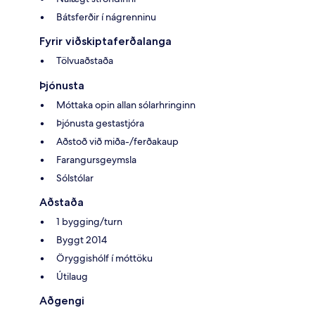
Bátsferðir í nágrenninu
Fyrir viðskiptaferðalanga
Tölvuaðstaða
Þjónusta
Móttaka opin allan sólarhringinn
Þjónusta gestastjóra
Aðstoð við miða-/ferðakaup
Farangursgeymsla
Sólstólar
Aðstaða
1 bygging/turn
Byggt 2014
Öryggishólf í móttöku
Útilaug
Aðgengi