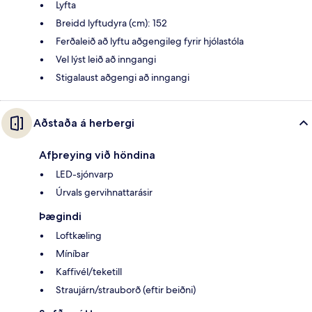
Lyfta
Breidd lyftudyra (cm): 152
Ferðaleið að lyftu aðgengileg fyrir hjólastóla
Vel lýst leið að inngangi
Stigalaust aðgengi að inngangi
Aðstaða á herbergi
Afþreying við höndina
LED-sjónvarp
Úrvals gervihnattarásir
Þægindi
Loftkæling
Míníbar
Kaffivél/teketill
Straujárn/strauborð (eftir beiðni)