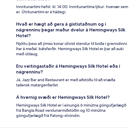
Innritunartími hefst: kl. 14:00. Innritunartíma lýkur: hvenær sem
er. Útritunartími er á hádegi.
Hvað er hægt að gera á gististaðnum og í
nágrenninu þegar maður dvelur á Hemingways Silk
Hotel?
Njóttu þess að ýmiss konar útivist stendur til boða í grenndinni.
Þar á meðal: bátsferðir. Hemingways Silk Hotel er þar að auki
með útilaug.
Eru veitingastaðir á Hemingways Silk Hotel eða í
nágrenninu?
Já, Jazz Bar and Restaurant er með aðstöðu til að snæða
taílensk matargerðarlist.
Á hvernig svæði er Hemingways Silk Hotel?
Hemingways Silk Hotel er í einungis 6 mínútna göngufjarlægð
frá Bangla Road verslunarmiðstöðin og 10 mínútna
göngufjarlægð frá Patong-ströndin.