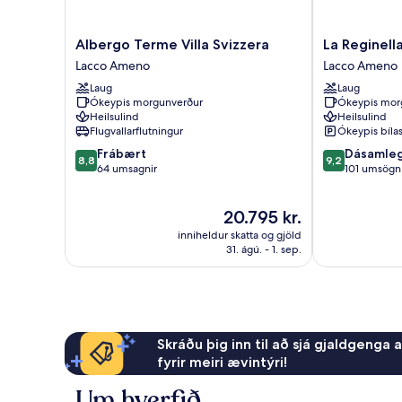
Albergo
La
Albergo Terme Villa Svizzera
La Reginell
Terme
Reginella
Lacco Ameno
Lacco Ameno
Villa
Resort
Laug
Laug
Svizzera
&
Ókeypis morgunverður
Ókeypis mor
Lacco
SPA
Heilsulind
Heilsulind
Ameno
Lacco
Flugvallarflutningur
Ókeypis bíla
Ameno
8.8
9.2
Frábært
Dásamle
8,8
9,2
af
af
64 umsagnir
101 umsögn
10,
10,
Frábært,
Dásamlegt,
Verðið
20.795 kr.
64
101
er
umsagnir
umsögn
inniheldur skatta og gjöld
20.795 kr.
31. ágú. - 1. sep.
Skráðu þig inn til að sjá gjaldgenga 
fyrir meiri ævintýri!
Um hverfið