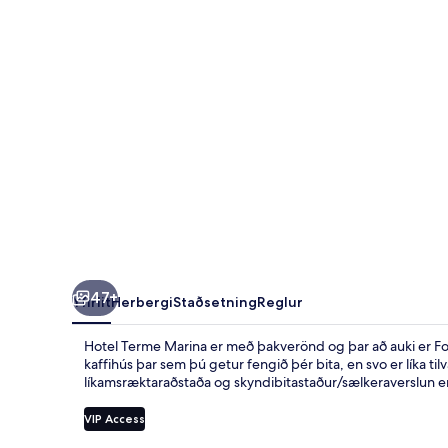
47+
Yfirlit
Herbergi
Staðsetning
Reglur
Hotel Terme Marina er með þakverönd og þar að auki er For
kaffihús þar sem þú getur fengið þér bita, en svo er líka til
líkamsræktaraðstaða og skyndibitastaður/sælkeraverslun e
VIP Access