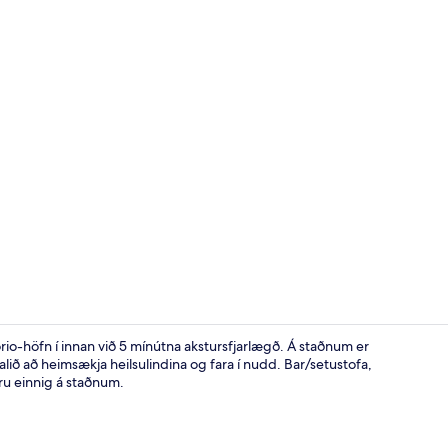
Skrifborð, 
io-höfn í innan við 5 mínútna akstursfjarlægð. Á staðnum er
valið að heimsækja heilsulindina og fara í nudd. Bar/setustofa,
ru einnig á staðnum.
Útsýni frá gi