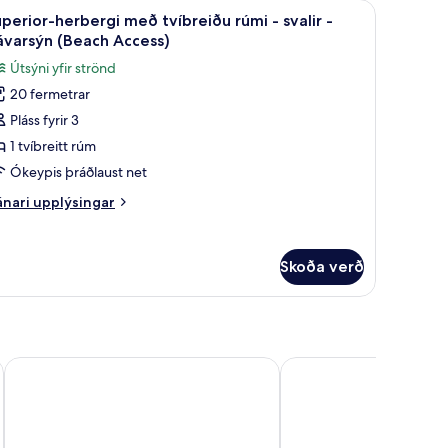
öggur/ungbarnarúm, aukarúm
koða
Superior-herbergi með tvíbreiðu rúmi - svali
2
perior-herbergi með tvíbreiðu rúmi - svalir -
lar
ávarsýn (Beach Access)
yndir
Útsýni yfir strönd
rir
20 fermetrar
uperior-
Pláss fyrir 3
erbergi
eð
1 tvíbreitt rúm
víbreiðu
Ókeypis þráðlaust net
úmi
nari
nari upplýsingar
plýsingar
alir
rir
perior-
Skoða verð
rbergi
jávarsýn
eð
Beach
íbreiðu
mi
ccess)
alir
Hotel Terme Principe
Hotel Grazia alla Scann
ávarsýn
each
cess)