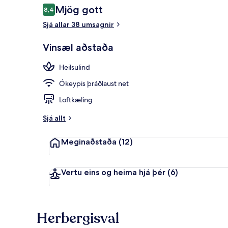
Umsagnir
Mjög gott
8,4
8,4 af 10
Sjá allar 38 umsagnir
Útsýni frá gis
Vinsæl aðstaða
Heilsulind
Ókeypis þráðlaust net
Loftkæling
Sjá allt
Meginaðstaða
(12)
Vertu eins og heima hjá þér
(6)
Herbergisval