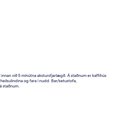
t
innan við 5 mínútna akstursfjarlægð. Á staðnum er kaffihús
 heilsulindina og fara í nudd. Bar/setustofa,
 á staðnum.