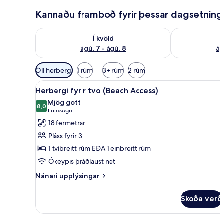
Kannaðu framboð fyrir þessar dagsetnin
Athuga framboð í kvöld ágú. 7 - ágú. 8
Athuga frambo
Í kvöld
ágú. 7 - ágú. 8
á
Síur
Öll herbergi
1 rúm
3+ rúm
2 rúm
í
Skoða
Herbergi fyrir tvo (Beach Acc
boði
3
Herbergi fyrir tvo (Beach Access)
allar
fyrir
Mjög gott
myndir
8,0
herbergi
8,0 af 10
(1
1 umsögn
fyrir
umsögn)
18 fermetrar
Herbergi
Pláss fyrir 3
fyrir
1 tvíbreitt rúm EÐA 1 einbreitt rúm
tvo
Ókeypis þráðlaust net
(Beach
Access)
Nánari
Nánari upplýsingar
upplýsingar
fyrir
Skoða ver
Herbergi
fyrir
tvo