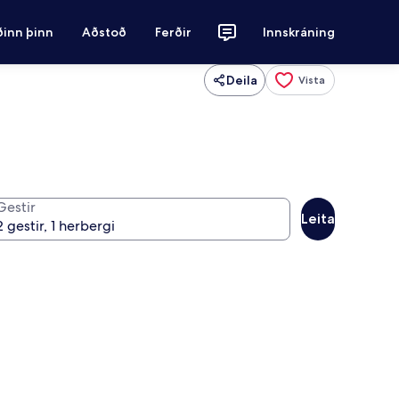
ðinn þinn
Aðstoð
Ferðir
Innskráning
Deila
Vista
Gestir
Leita