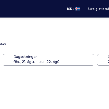
•
ISK
Skrá gistista
stað
Dagsetningar