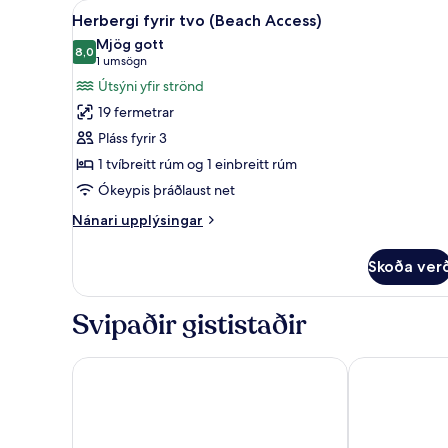
Skoða
Herbergi fyrir tvo (Beach Acc
2
(Beach
Herbergi fyrir tvo (Beach Access)
allar
Access)
Mjög gott
myndir
8,0
8,0 af 10
(1
1 umsögn
fyrir
umsögn)
Útsýni yfir strönd
Herbergi
19 fermetrar
fyrir
Pláss fyrir 3
tvo
1 tvíbreitt rúm og 1 einbreitt rúm
(Beach
Ókeypis þráðlaust net
Access)
Nánari
Nánari upplýsingar
upplýsingar
fyrir
Skoða ver
Herbergi
fyrir
tvo
Svipaðir gististaðir
(Beach
Access)
Albergo Terme Villa Svizzera
La Reginella 