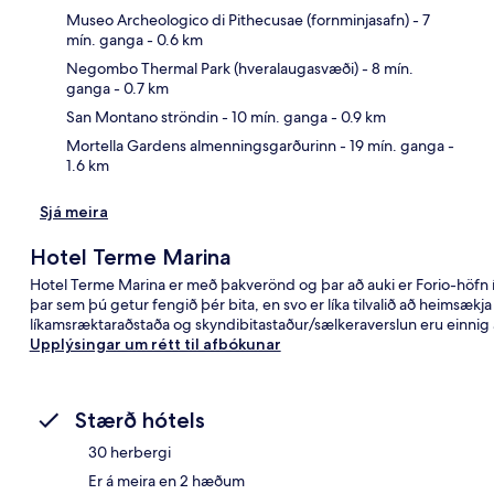
Museo Archeologico di Pithecusae (fornminjasafn)
- 7
mín. ganga
- 0.6 km
Kor
Negombo Thermal Park (hveralaugasvæði)
- 8 mín.
ganga
- 0.7 km
San Montano ströndin
- 10 mín. ganga
- 0.9 km
Mortella Gardens almenningsgarðurinn
- 19 mín. ganga
-
1.6 km
Sjá meira
Hotel Terme Marina
Hotel Terme Marina er með þakverönd og þar að auki er Forio-höfn í 
þar sem þú getur fengið þér bita, en svo er líka tilvalið að heimsækja
líkamsræktaraðstaða og skyndibitastaður/sælkeraverslun eru einnig
Upplýsingar um rétt til afbókunar
Stærð hótels
30 herbergi
Er á meira en 2 hæðum