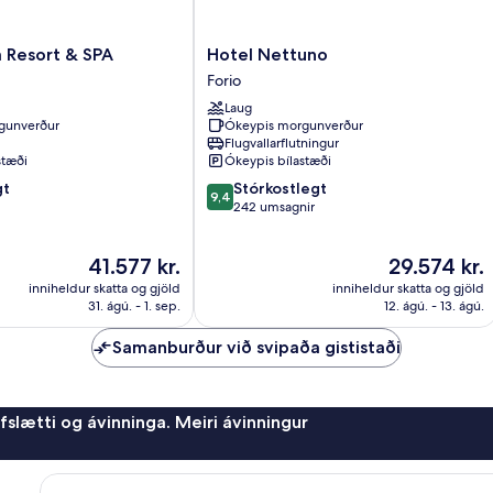
Hotel
a Resort & SPA
Hotel Nettuno
Nettuno
Forio
Forio
Laug
gunverður
Ókeypis morgunverður
Flugvallarflutningur
stæði
Ókeypis bílastæði
9.4
gt
Stórkostlegt
9,4
af
242 umsagnir
10,
Stórkostlegt,
Verðið
Verðið
41.577 kr.
29.574 kr.
242
er
er
umsagnir
inniheldur skatta og gjöld
inniheldur skatta og gjöld
41.577 kr.
29.574 kr.
31. ágú. - 1. sep.
12. ágú. - 13. ágú.
Samanburður við svipaða gististaði
afslætti og ávinninga. Meiri ávinningur