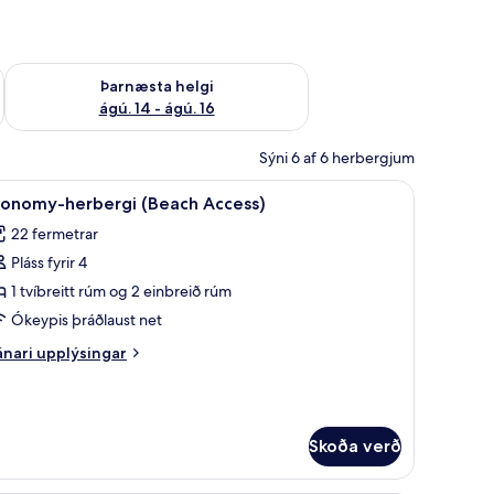
ágú. 9
Athuga framboð þarnæstu helgi ágú. 14 - ágú. 16
Þarnæsta helgi
ágú. 14 - ágú. 16
Sýni 6 af 6 herbergjum
 myrkratjöld/-gardínur, vöggur/ungbarnarúm, aukarúm
koða
Skrifborð, myrkratjöld/-gardínur, vöggur/
4
conomy-herbergi (Beach Access)
lar
22 fermetrar
yndir
Pláss fyrir 4
rir
conomy-
1 tvíbreitt rúm og 2 einbreið rúm
erbergi
Ókeypis þráðlaust net
Beach
nari
nari upplýsingar
ccess)
plýsingar
rir
onomy-
rbergi
Skoða verð
each
cess)