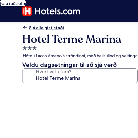
Fara í aðalefni
Sjá alla gististaði
Hotel Terme Marina
3.0
stjörnu
Hótel í Lacco Ameno á ströndinni, með heilsulind og veitinga
gististaður
Veldu dagsetningar til að sjá verð
Hvert viltu fara?
Myndasafn
fyrir
Hotel
Terme
Marina