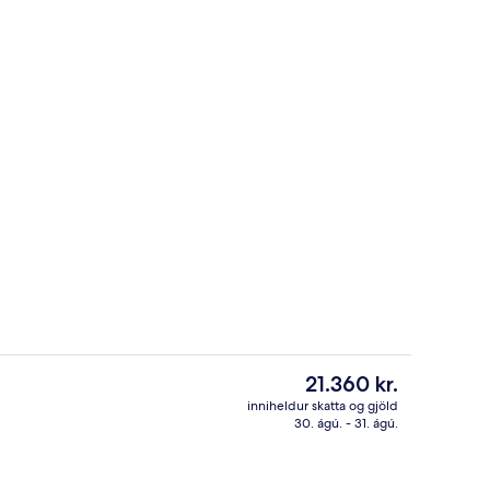
myrkratjöld/-gardínur, vöggur/ungbarnarúm, aukarúm
Veitingar
Núverandi
21.360 kr.
verð
inniheldur skatta og gjöld
er
30. ágú. - 31. ágú.
stistað
Hótelið að utanverðu
21.360 kr.