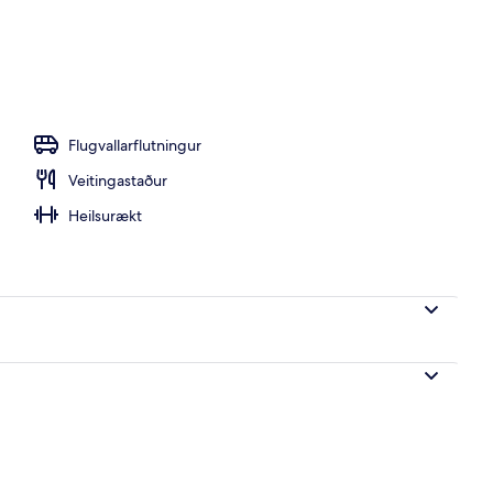
tistað
Flugvallarflutningur
Veitingastaður
Heilsurækt