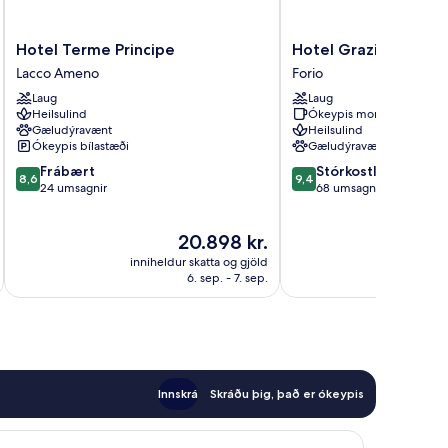
Hotel
Hotel
Hotel Terme Principe
Hotel Grazia alla Sca
Terme
Grazia
Lacco Ameno
Forio
Principe
alla
Laug
Laug
Lacco
Scannella
Heilsulind
Ókeypis morgunverður
Ameno
Forio
Gæludýravænt
Heilsulind
Ókeypis bílastæði
Gæludýravænt
8.6
9.4
Frábært
Stórkostlegt
8,6
9,4
af
af
24 umsagnir
68 umsagnir
10,
10,
Frábært,
Stórkostlegt,
Verðið
20.898 kr.
24
68
er
umsagnir
umsagnir
inniheldur skatta og gjöld
innihel
20.898 kr.
6. sep. - 7. sep.
Innskrá
Skráðu þig, það er ókeypis