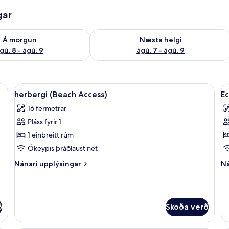
gar
ð á morgun ágú. 8 - ágú. 9
Athuga framboð næstu helgi ágú. 7 - 
Á morgun
Næsta helgi
gú. 8 - ágú. 9
ágú. 7 - ágú. 9
ess) | Skrifborð, myrkratjöld/-gardínur, vöggur/ungbarnarúm, aukarúm
Skoða
herbergi (Beach Access) | Skrifborð,
S
2
herbergi (Beach Access)
E
allar
al
16 fermetrar
myndir
m
Pláss fyrir 1
fyrir
fy
herbergi
E
1 einbreitt rúm
(Beach
h
Ókeypis þráðlaust net
Access)
(
Nánari
Ná
Nánari upplýsingar
Ná
A
upplýsingar
up
fyrir
fy
herbergi
Ec
(Beach
he
ð
Skoða verð
Access)
(B
Ac