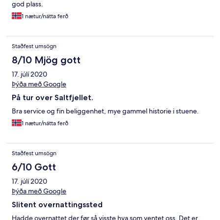
god plass.
1 nætur/nátta ferð
Staðfest umsögn
8/10 Mjög gott
17. júlí 2020
Þýða með Google
På tur over Saltfjellet.
Bra service og fin beliggenhet, mye gammel historie i stuene.
1 nætur/nátta ferð
Staðfest umsögn
6/10 Gott
17. júlí 2020
Þýða með Google
Slitent overnattingssted
Hadde overnattet der før så visste hva som ventet oss. Det er