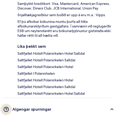
Samþykkt kreditkort: Visa, Mastercard, American Express,
Discover, Diners Club, JCB International, Union Pay
Snjalltækjagreiðslur sem boðið er upp á eru m.a.: Vipps.
Ef þú afbókar bókunina muntu þurfa að hlíta
afbókunarskilyrðum gestgjafans. Í samræmi við reglugerðir
ESB um neytendarétt eru bókunarþjónustur gististaða ekki
háðar rétti til að hætta við.
Líka þekkt sem
Saltfjellet Hotell Polarsirkelen Hotel Saltdal
Saltfjellet Hotell Polarsirkelen Saltdal
Saltfjellet Hotell Polarsirkelen Hotel
Saltfjellet l Polarsirkelen
Saltfjellet Hotell Polarsirkelen Hotel
Saltfjellet Hotell Polarsirkelen Saltdal
Saltfjellet Hotell Polarsirkelen Hotel Saltdal
Algengar spurningar