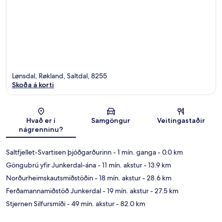
Lønsdal, Røkland, Saltdal, 8255
Skoða á korti
Kort
Hvað er í
Samgöngur
Veitingastaðir
nágrenninu?
Saltfjellet-Svartisen þjóðgarðurinn
- 1 mín. ganga
- 0.0 km
Göngubrú yfir Junkerdal-ána
- 11 mín. akstur
- 13.9 km
Norðurheimskautsmiðstöðin
- 18 mín. akstur
- 28.6 km
Ferðamannamiðstöð Junkerdal
- 19 mín. akstur
- 27.5 km
Stjernen Silfursmíði
- 49 mín. akstur
- 82.0 km