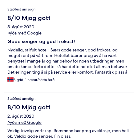
Staðfest umsögn
8/10 Mjög gott
5. ágúst 2020
Þýða með Google
Gode senger og god frokost!
Nydelig, stilfult hotell. Særs gode senger, god frokost, og
meget rent på vårt rom. Hotellet bærer preg av å ha vært
benyttet i mange år og har behov for noen utbedringer, men
om du kan se forbi dette, så har dette hotellet alt man behøver.
Det er ingen ting å si på service eller komfort. Fantastisk plass å
stoppe. Anbefales for alle enten man vil benytte dette som
Sigrid, 1 nætur/nátta ferð
utgangspunkt for turer i fjellet eller trenger et sted å hvile på
veien mellom nord og sør.
Staðfest umsögn
8/10 Mjög gott
2. ágúst 2020
Þýða með Google
Veldig trivelig vertskap. Rommene bar preg av slitasje, men helt
ok. Veldig gode senger. Fin plass.