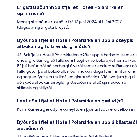
Er gististaðurinn Saltfjellet Hotell Polarsirkelen
opinn núna?
Þessi gististaður er lokaður frá 17 júní 2024 til 1 júní 2027
(dagsetningar geta breyst).
Býður Saltfjellet Hotell Polarsirkelen upp á ókeypis
afbókun og fulla endurgreiðslu?
Já, Saltfjellet Hotell Polarsirkelen býður upp á herbergi sem eru
endurgreiðanleg að fullu sem hægt er að bóka á vefnum okkar.
Ef þú hefur bókað herbergi á verði sem er endurgreiðanlegt að
fullu getur þú afbókað allt niður í nokkra daga fyrir innritun eins
og sagt er fyrir um í skilmálum gististaðarins. Við hvetjum þig til
að skoða afbókunarreglur gististaðarins til að sjá nákvæma
skilmála og skilyrði.
Leyfir Saltfjellet Hotell Polarsirkelen gæludýr?
Því miður eru gæludýr ekki leyfð, en þjónustudýr eru velkomin.
Býður Saltfjellet Hotell Polarsirkelen upp á bílastæði
á staðnum?
Já, boðið er upp á ókeypis sjálfsafgreiðslubílastæði.