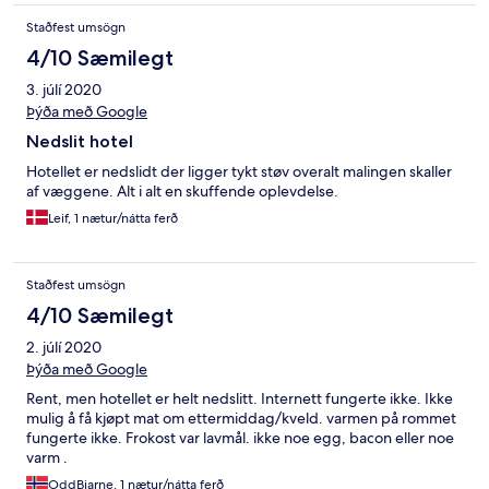
Staðfest umsögn
4/10 Sæmilegt
3. júlí 2020
Þýða með Google
Nedslit hotel
Hotellet er nedslidt der ligger tykt støv overalt malingen skaller
af væggene. Alt i alt en skuffende oplevdelse.
Leif, 1 nætur/nátta ferð
Staðfest umsögn
4/10 Sæmilegt
2. júlí 2020
Þýða með Google
Rent, men hotellet er helt nedslitt. Internett fungerte ikke. Ikke
mulig å få kjøpt mat om ettermiddag/kveld. varmen på rommet
fungerte ikke. Frokost var lavmål. ikke noe egg, bacon eller noe
varm .
OddBjarne, 1 nætur/nátta ferð