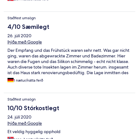
Staðfest umsögn
4/10 Sæmilegt
26. júlí 2020
Þýða með Google
Der Empfang und das Frühstück waren sehr nett. Was gar nicht
ging, waren das abgewrackte Zimmer und Badezimmer. Hier
waren die Fugen und das Silikon schimmelig - echt nicht klasse.
Auch diverse tote Insekten lagen im Zimmer herum. insgesamt
ist das Haus stark renovierungsbedüftig. Die Lage inmitten des
Waldes hingegen war ebenfalls schön. Das Preis-Leistungs-
1 nætur/nátta ferð
Verhältnis stimmt nicht, für das Angebot war es überteuert.
Staðfest umsögn
10/10 Stórkostlegt
24. júlí 2020
Þýða með Google
Et veldig hyggelig opphold