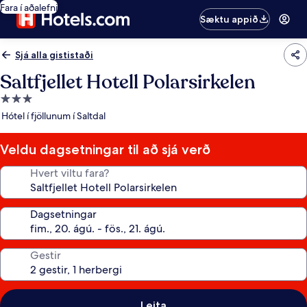
Fara í aðalefni
Sæktu appið
Sjá alla gististaði
Saltfjellet Hotell Polarsirkelen
3.0
stjörnu
Hótel í fjöllunum í Saltdal
gististaður
Veldu dagsetningar til að sjá verð
Hvert viltu fara?
Dagsetningar
Gestir
Leita