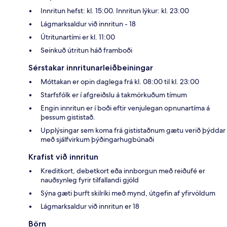
Innritun hefst: kl. 15:00. Innritun lýkur: kl. 23:00
Lágmarksaldur við innritun - 18
Útritunartími er kl. 11:00
Seinkuð útritun háð framboði
Sérstakar innritunarleiðbeiningar
Móttakan er opin daglega frá kl. 08:00 til kl. 23:00
Starfsfólk er í afgreiðslu á takmörkuðum tímum
Engin innritun er í boði eftir venjulegan opnunartíma á
þessum gististað.
Upplýsingar sem koma frá gististaðnum gætu verið þýddar
með sjálfvirkum þýðingarhugbúnaði
Krafist við innritun
Kreditkort, debetkort eða innborgun með reiðufé er
nauðsynleg fyrir tilfallandi gjöld
Sýna gæti þurft skilríki með mynd, útgefin af yfirvöldum
Lágmarksaldur við innritun er 18
Börn