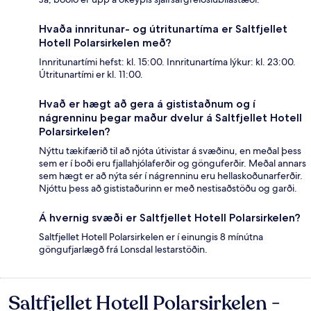
Hvaða innritunar- og útritunartíma er Saltfjellet
Hotell Polarsirkelen með?
Innritunartími hefst: kl. 15:00. Innritunartíma lýkur: kl. 23:00.
Útritunartími er kl. 11:00.
Hvað er hægt að gera á gististaðnum og í
nágrenninu þegar maður dvelur á Saltfjellet Hotell
Polarsirkelen?
Nýttu tækifærið til að njóta útivistar á svæðinu, en meðal þess
sem er í boði eru fjallahjólaferðir og gönguferðir. Meðal annars
sem hægt er að nýta sér í nágrenninu eru hellaskoðunarferðir.
Njóttu þess að gististaðurinn er með nestisaðstöðu og garði.
Á hvernig svæði er Saltfjellet Hotell Polarsirkelen?
Saltfjellet Hotell Polarsirkelen er í einungis 8 mínútna
göngufjarlægð frá Lonsdal lestarstöðin.
Saltfjellet Hotell Polarsirkelen -
Umsagnir