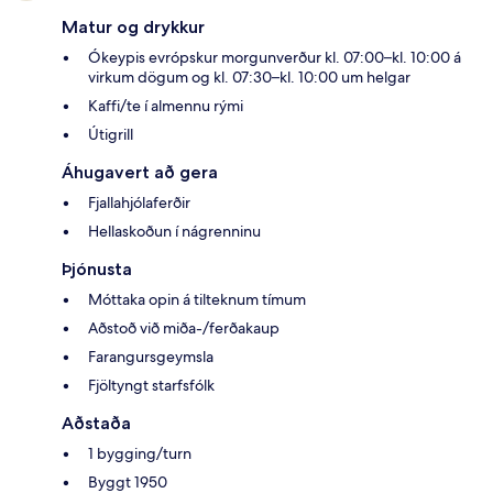
Matur og drykkur
Ókeypis evrópskur morgunverður kl. 07:00–kl. 10:00 á
virkum dögum og kl. 07:30–kl. 10:00 um helgar
Kaffi/te í almennu rými
Útigrill
Áhugavert að gera
Fjallahjólaferðir
Hellaskoðun í nágrenninu
Þjónusta
Móttaka opin á tilteknum tímum
Aðstoð við miða-/ferðakaup
Farangursgeymsla
Fjöltyngt starfsfólk
Aðstaða
1 bygging/turn
Byggt 1950