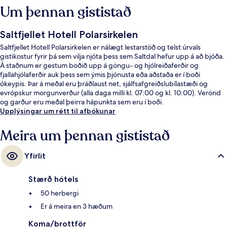
Um þennan gististað
Saltfjellet Hotell Polarsirkelen
Saltfjellet Hotell Polarsirkelen er nálægt lestarstöð og telst úrvals
gistikostur fyrir þá sem vilja njóta þess sem Saltdal hefur upp á að bjóða.
Á staðnum er gestum boðið upp á göngu- og hjólreiðaferðir og
fjallahjólaferðir auk þess sem ýmis þjónusta eða aðstaða er í boði
ókeypis. Þar á meðal eru þráðlaust net, sjálfsafgreiðslubílastæði og
evrópskur morgunverður (alla daga milli kl. 07:00 og kl. 10:00). Verönd
og garður eru meðal þeirra hápunkta sem eru í boði.
Upplýsingar um rétt til afbókunar
Meira um þennan gististað
Yfirlit
Stærð hótels
50 herbergi
Er á meira en 3 hæðum
Koma/brottför