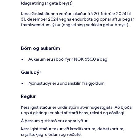
(dagsetningar geta breyst).
Þessi Gististaðurinn verður lokaður frá 20. febrúar 2024 til
31. desember 2024 vegna endurbóta og opnar aftur þegar
framkvæmdum lýkur (dagsetning verkloka getur breyst).
Börn og aukarúm
Aukarúm eru í boði fyrir NOK 650.0 á dag
Gæludýr
Þjónustudýr eru undanskilin frá gjöldum
Reglur
Þessi gististaður er undir stjórn atvinnugestgjafa. Að bjóða
upp á gistingu er hluti af starfi hans, rekstri og aðalfagi.
Á þessum gististað eru engar lyftur.
Þessi gististaður tekur við kreditkortum, debetkortum,
snjalltækjagreiðslum og reiðufé.