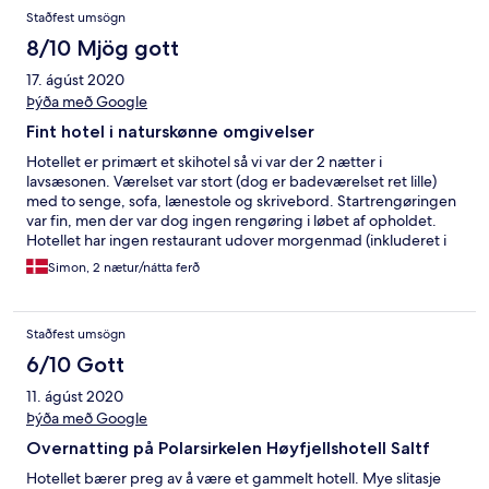
Staðfest umsögn
8/10 Mjög gott
17. ágúst 2020
Þýða með Google
Fint hotel i naturskønne omgivelser
Hotellet er primært et skihotel så vi var der 2 nætter i
lavsæsonen. Værelset var stort (dog er badeværelset ret lille)
med to senge, sofa, lænestole og skrivebord. Startrengøringen
var fin, men der var dog ingen rengøring i løbet af opholdet.
Hotellet har ingen restaurant udover morgenmad (inkluderet i
prisen) som var ganske udemærket. Aftensmad kunne findes 12
Simon, 2 nætur/nátta ferð
min kørsel fra hotellet. Hotellet ligger tæt på flere fine
vandreruter i et naturskønt område.
Staðfest umsögn
6/10 Gott
11. ágúst 2020
Þýða með Google
Overnatting på Polarsirkelen Høyfjellshotell Saltf
Hotellet bærer preg av å være et gammelt hotell. Mye slitasje