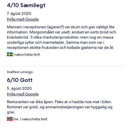
forhold til kjøretid.
4/10 Sæmilegt
7. ágúst 2020
Þýða með Google
Mannen i receptionen (ägaren?) var skum och gav väldigt lite
information. Morgonmålet var uselt, endast en sorts bröd och
knäckebröd. 3 olika charkuteriprodukter, men nog en massa
underliga syltar och marmelader. Samma man som var i
receptionen skötte frukosten och kollade gästerna när de åt.
Huset förfallet och slitet. Från värme elementen droppade det
1 nætur/nátta ferð
rostigt vatten. Fick symptom av inomhusluften.
Staðfest umsögn
6/10 Gott
5. ágúst 2020
Þýða með Google
Resturanten var ikke åpen. Flaks at vi hadde noe mat i bilen.
Rommet var greit, og enmannsbetjeningen var hyggelig og
grei.
Ole, 1 nætur/nátta ferð