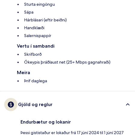
Sturta eingöngu
Sápa
Hárblásari (eftir beiðni)
Handklæði
Salernispappír
Vertu í sambandi
Skrifborð
Ókeypis þráðlaust net (25+ Mbps gagnahraði)
Meira
Þrif daglega
Gjöld og reglur
Endurbætur og lokanir
Þessi gististaður er lokaður frá 17 júní 2024 til 1 júní 2027