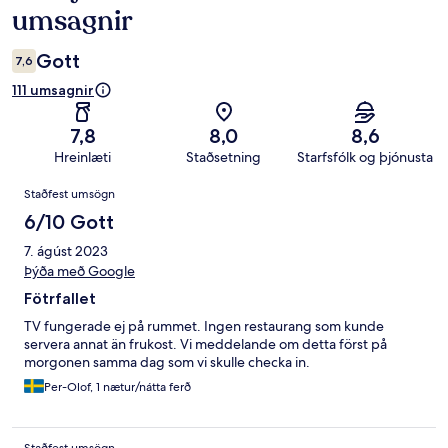
umsagnir
Gott
7,6
111 umsagnir
7,8
8,0
8,6
Hreinlæti
Staðsetning
Starfsfólk og þjónusta
Umsagnir
Staðfest umsögn
6/10 Gott
7. ágúst 2023
Þýða með Google
Fötrfallet
TV fungerade ej på rummet. Ingen restaurang som kunde
servera annat än frukost. Vi meddelande om detta först på
morgonen samma dag som vi skulle checka in.
Per-Olof, 1 nætur/nátta ferð