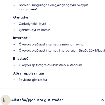
Börn eru mögulega ekki gjaldgeng fyrir ókeypis
morgunverð
Gæludýr
Gæludýr ekki leyfð
Þjónustudýr velkomin
Internet
Ókeypis þráðlaust internet í almennum rýmum
Ókeypis þráðlaust internet á herbergjum (hraði: 25+ Mbps)
Bílastæði
Ókeypis sjálfsafgreiðslubílastæði á staðnum
Aðrar upplýsingar
Reyklaus gististaður
Aðstaða/þjónusta gististaðar