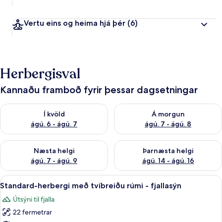
Vertu eins og heima hjá þér
(6)
Herbergisval
Kannaðu framboð fyrir þessar dagsetningar
Athuga framboð í kvöld ágú. 6 - ágú. 7
Athuga framboð á morgun ágú.
Í kvöld
Á morgun
ágú. 6 - ágú. 7
ágú. 7 - ágú. 8
Athuga framboð næstu helgi ágú. 7 - ágú. 9
Athuga framboð þarnæstu helgi
Næsta helgi
Þarnæsta helgi
ágú. 7 - ágú. 9
ágú. 14 - ágú. 16
Skoða
Skrifborð, aukarúm, ókeypis þráðlaus
3
Standard-herbergi með tvíbreiðu rúmi - fjallasýn
allar
Útsýni til fjalla
myndir
22 fermetrar
fyrir