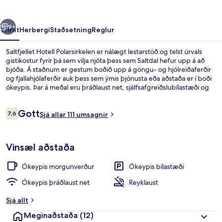
rra
Næsta
9+
Yfirlit
Herbergi
Staðsetning
Reglur
Saltfjellet Hotell Polarsirkelen er nálægt lestarstöð og telst úrvals
gistikostur fyrir þá sem vilja njóta þess sem Saltdal hefur upp á að
bjóða. Á staðnum er gestum boðið upp á göngu- og hjólreiðaferðir
og fjallahjólaferðir auk þess sem ýmis þjónusta eða aðstaða er í boði
ókeypis. Þar á meðal eru þráðlaust net, sjálfsafgreiðslubílastæði og
evrópskur morgunverður (alla daga milli kl. 07:00 og kl. 10:00).
Verönd og garður eru meðal þeirra hápunkta sem eru í boði.
Umsagnir
Gott
7,6
Sjá allar 111 umsagnir
7,6 af 10
Standard-herbergi með tvíbreiðu rúmi -
Vinsæl aðstaða
Ókeypis morgunverður
Ókeypis bílastæði
Ókeypis þráðlaust net
Reyklaust
Sjá allt
Meginaðstaða
(12)