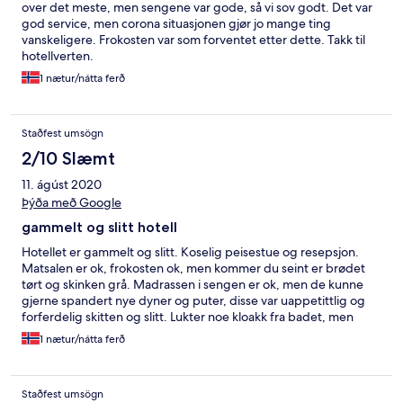
over det meste, men sengene var gode, så vi sov godt. Det var
god service, men corona situasjonen gjør jo mange ting
vanskeligere. Frokosten var som forventet etter dette. Takk til
hotellverten.
1 nætur/nátta ferð
Staðfest umsögn
2/10 Slæmt
11. ágúst 2020
Þýða með Google
gammelt og slitt hotell
Hotellet er gammelt og slitt. Koselig peisestue og resepsjon.
Matsalen er ok, frokosten ok, men kommer du seint er brødet
tørt og skinken grå. Madrassen i sengen er ok, men de kunne
gjerne spandert nye dyner og puter, disse var uappetittlig og
forferdelig skitten og slitt. Lukter noe kloakk fra badet, men
dusjen ok med dusjforheng. Begrenset med toalettpapir da vi
1 nætur/nátta ferð
kom så dette måtte vi hente selv. Vinduet åpent om natten med
frisk luft, men bare begrenset åpne/lukke mulighet. Rotete og
stygt rundt hotellet. God parkering og sikkert fine
Staðfest umsögn
turmuligheter. Vi overnattet bare fordi det passet å stoppe her i