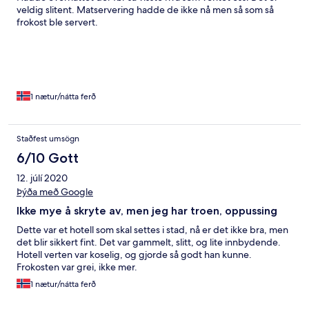
veldig slitent. Matservering hadde de ikke nå men så som så
frokost ble servert.
1 nætur/nátta ferð
Staðfest umsögn
6/10 Gott
12. júlí 2020
Þýða með Google
Ikke mye å skryte av, men jeg har troen, oppussing
Dette var et hotell som skal settes i stad, nå er det ikke bra, men
det blir sikkert fint. Det var gammelt, slitt, og lite innbydende.
Hotell verten var koselig, og gjorde så godt han kunne.
Frokosten var grei, ikke mer.
1 nætur/nátta ferð