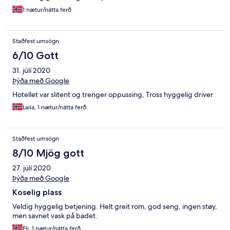
1 nætur/nátta ferð
Staðfest umsögn
6/10 Gott
31. júlí 2020
Þýða með Google
Hotellet var slitent og trenger oppussing, Tross hyggelig driver
Laila, 1 nætur/nátta ferð
Staðfest umsögn
8/10 Mjög gott
27. júlí 2020
Þýða með Google
Koselig plass
Veldig hyggelig betjening. Helt greit rom, god seng, ingen støy,
men savnet vask på badet.
Eli, 1 nætur/nátta ferð