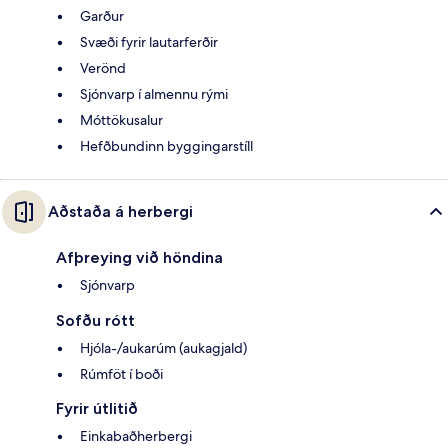
Garður
Svæði fyrir lautarferðir
Verönd
Sjónvarp í almennu rými
Móttökusalur
Hefðbundinn byggingarstíll
Aðstaða á herbergi
Afþreying við höndina
Sjónvarp
Sofðu rótt
Hjóla-/aukarúm (aukagjald)
Rúmföt í boði
Fyrir útlitið
Einkabaðherbergi