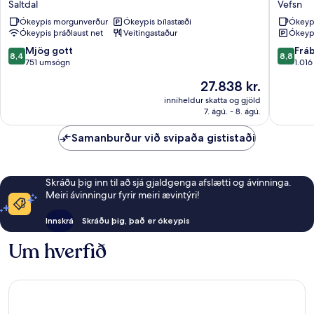
Saltdal
Vefsn
Saltdal
Hotel
Ókeypis morgunverður
Ókeypis bílastæði
Ókeyp
Vefsn
Ókeypis þráðlaust net
Veitingastaður
Ókeypi
8.4
8.8
Mjög gott
Frá
8,4
8,8
af
af
751 umsögn
1.01
10,
10,
Verðið
27.838 kr.
Mjög
Frábært
er
gott,
1.016
inniheldur skatta og gjöld
27.838 kr.
7. ágú. - 8. ágú.
751
umsagni
umsögn
Samanburður við svipaða gististaði
Skráðu þig inn til að sjá gjaldgenga afslætti og ávinninga.
Meiri ávinningur fyrir meiri ævintýri!
Innskrá
Skráðu þig, það er ókeypis
Um hverfið