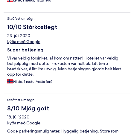
Lene, 1 nætur/nátta ferð
Staðfest umsögn
10/10 Stórkostlegt
23. júlí 2020
Þýða með Google
Super betjening
Vi var veldig forsinket, så kom om natten! Hotellet var veldig
behjelpelig med dette. Frokosten var helt ok. Litt tørre
brødskiver, å litt lite utvalg. Men betjeningen gjorde helt klart
opp for dette.
Hilde, 1 nætur/nátta ferð
Staðfest umsögn
8/10 Mjög gott
18. júlí 2020
Þýða með Google
Gode parkeringsmuligheter. Hyggelig betjening. Store rom,