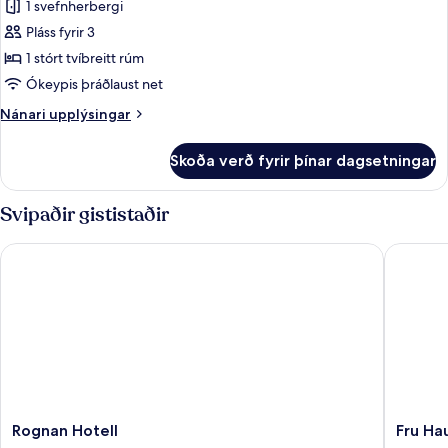
Standard-
1 svefnherbergi
herbergi
Pláss fyrir 3
með
1 stórt tvíbreitt rúm
tvíbreiðu
Ókeypis þráðlaust net
rúmi
Nánari
Nánari upplýsingar
-
upplýsingar
fjallasýn
fyrir
Skoða verð fyrir þínar dagsetningar
Standard-
herbergi
með
Svipaðir gististaðir
tvíbreiðu
rúmi
Rognan Hotell
Fru Haug
-
fjallasýn
Rognan
Fru
Rognan Hotell
Fru Ha
Hotell
Haugan