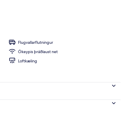
Flugvallarflutningur
Ókeypis þráðlaust net
Loftkæling