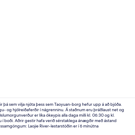
Elite-herber
yrir þá sem vilja njóta þess sem Taoyuan-borg hefur upp á að bjóða.
ngu- og hjólreiðaferðir í nágrenninu. Á staðnum eru þráðlaust net og
slumorgunverður er líka ókeypis alla daga milli kl. 06:30 og kl.
Ókeypis sjá
í boði. Aðrir gestir hafa verið sérstaklega ánægðir með ástand
ngssamgöngum: Laojie River-lestarstöðin er í 6 mínútna