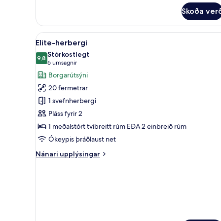
fyrir
Skoða ver
Economy-
herbergi
Skoða
Elite-herbergi | Dúnsængur, mín
5
Elite-herbergi
allar
Stórkostlegt
myndir
9,8
9,8 af 10
(6
6 umsagnir
fyrir
umsagnir)
Borgarútsýni
Elite-
20 fermetrar
herbergi
1 svefnherbergi
Pláss fyrir 2
1 meðalstórt tvíbreitt rúm EÐA 2 einbreið rúm
Ókeypis þráðlaust net
Nánari
Nánari upplýsingar
upplýsingar
fyrir
Elite-
herbergi