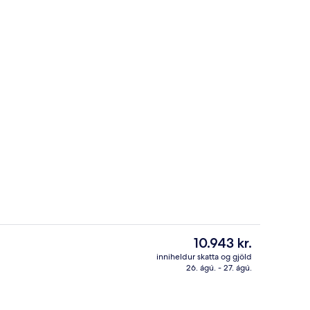
gi | Útsýni úr herberginu
Útiveitingasvæði
Núverandi
10.943 kr.
verð
inniheldur skatta og gjöld
er
26. ágú. - 27. ágú.
lfsafgreiðslumorgunverður daglega
Móttaka
10.943 kr.