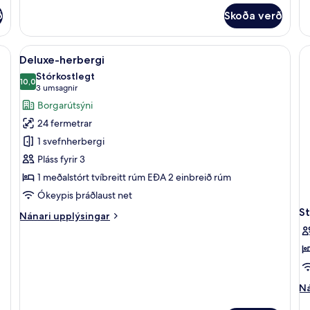
fyrir
fy
ð
Skoða verð
Standard-
Bu
herbergi
he
íbar, öryggishólf í herbergi, skrifborð
Skoða
Deluxe-herbergi | Dúnsængur, míníbar,
4
Deluxe-herbergi
allar
Stórkostlegt
myndir
10,0
10,0 af 10
(3
3 umsagnir
fyrir
umsagnir)
Borgarútsýni
Deluxe-
24 fermetrar
herbergi
1 svefnherbergi
Pláss fyrir 3
1 meðalstórt tvíbreitt rúm EÐA 2 einbreið rúm
Ókeypis þráðlaust net
S
Nánari
Nánari upplýsingar
upplýsingar
fyrir
Deluxe-
herbergi
Ná
Ná
up