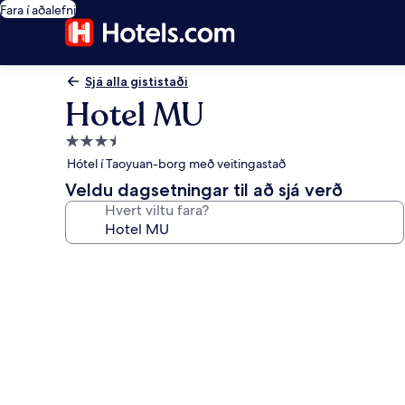
Fara í aðalefni
Sjá alla gististaði
Hotel MU
3.5
stjörnu
Hótel í Taoyuan-borg með veitingastað
gististaður
Veldu dagsetningar til að sjá verð
Hvert viltu fara?
Myndasafn
fyrir
Hotel
MU