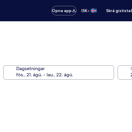
•
Opna app
ISK
Skrá gistista
Dagsetningar