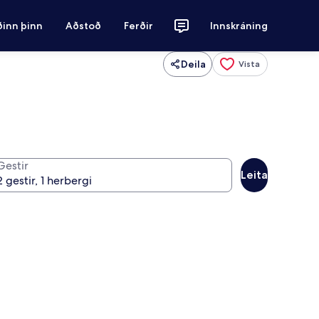
ðinn þinn
Aðstoð
Ferðir
Innskráning
Deila
Vista
Gestir
Leita