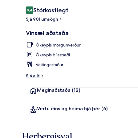
Umsagnir
Stórkostlegt
9,4
9,4 af 10
Sjá 901 umsögn
Fyrir utan
Vinsæl aðstaða
Ókeypis morgunverður
Ókeypis bílastæði
Veitingastaður
Sjá allt
Meginaðstaða
(12)
Vertu eins og heima hjá þér
(6)
Herbergisval