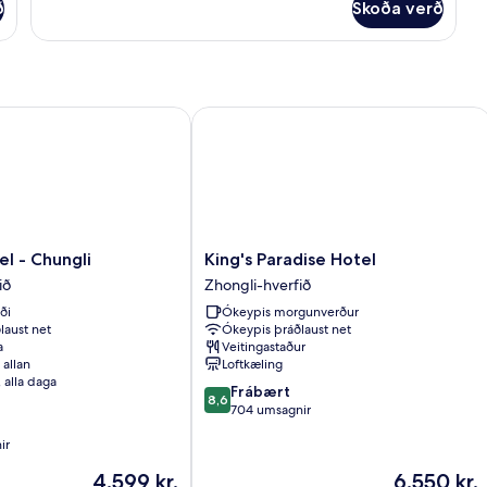
ð
Skoða verð
 - Chungli
King's Paradise Hotel
King's
el - Chungli
King's Paradise Hotel
Paradise
ið
Zhongli-hverfið
Hotel
ði
Ókeypis morgunverður
Zhongli-
laust net
Ókeypis þráðlaust net
hverfið
a
Veitingastaður
 allan
Loftkæling
, alla daga
8.6
Frábært
8,6
af
704 umsagnir
10,
ir
Frábært,
704
Verðið
Verðið
4.599 kr.
6.550 kr.