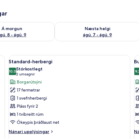
gar
ð á morgun ágú. 8 - ágú. 9
Athuga framboð næstu helgi ágú. 7 - 
Á morgun
Næsta helgi
gú. 8 - ágú. 9
ágú. 7 - ágú. 9
 míníbar, öryggishólf í herbergi, skrifborð
Skoða
Standard-herbergi | Dúnsængur, míníba
S
5
Standard-herbergi
Bu
allar
al
Stórkostlegt
myndir
10,0
m
9,
10,0 af 10
9
(2
2 umsagnir
fyrir
fy
umsagnir)
Borgarútsýni
Standard-
B
17 fermetrar
herbergi
h
1 svefnherbergi
Pláss fyrir 2
1 tvíbreitt rúm
Ókeypis þráðlaust net
Nánari
Ná
Nánari upplýsingar
Ná
upplýsingar
up