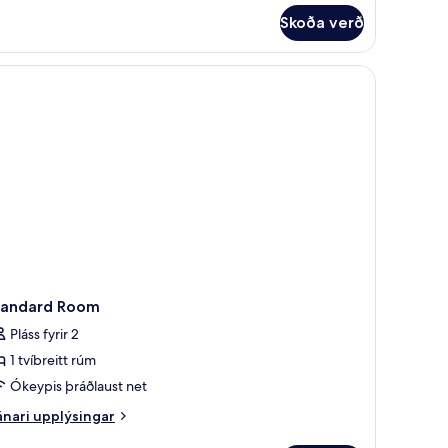
rir
Skoða verð
siness-
rbergi
 öryggishólf í herbergi, skrifborð
tandard Room
Pláss fyrir 2
1 tvíbreitt rúm
Ókeypis þráðlaust net
nari
nari upplýsingar
plýsingar