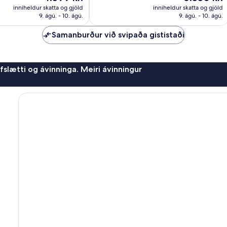
umsagnir
er
er
inniheldur skatta og gjöld
inniheldur skatta og gjöld
4.599 kr.
6.550 kr.
9. ágú. - 10. ágú.
9. ágú. - 10. ágú.
Samanburður við svipaða gististaði
afslætti og ávinninga. Meiri ávinningur