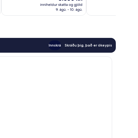
umsagnir
umsögn
er
inniheldur skatta og gjöld
innihel
8.830 kr.
9. ágú. - 10. ágú.
Innskrá
Skráðu þig, það er ókeypis