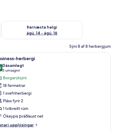
ágú. 9
Athuga framboð þarnæstu helgi ágú. 14 - ágú. 16
Þarnæsta helgi
ágú. 14 - ágú. 16
Sýni 8 af 8 herbergjum
r, öryggishólf í herbergi, skrifborð
koða
Business-herbergi | Dúnsængur, míníbar, örygg
5
siness-herbergi
lar
Dásamlegt
yndir
2
,2 af 10
(5
5 umsagnir
rir
umsagnir)
Borgarútsýni
usiness-
18 fermetrar
erbergi
1 svefnherbergi
Pláss fyrir 2
1 tvíbreitt rúm
Ókeypis þráðlaust net
nari
nari upplýsingar
plýsingar