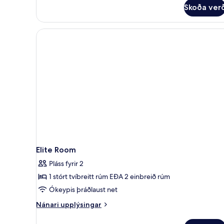
Skoða ver
Elite Room
Pláss fyrir 2
1 stórt tvíbreitt rúm EÐA 2 einbreið rúm
Ókeypis þráðlaust net
Nánari
Nánari upplýsingar
upplýsingar
fyrir