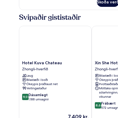
Skoða ver
Elite
Room
Svipaðir gististaðir
Hotel Kuva Chateau
Xin She Hotel
Hotel
Xin
Hotel Kuva Chateau
Xin She Hot
Kuva
She
Zhongli-hverfið
Zhongli-hverf
Chateau
Hotel
Laug
Bílastæði í bo
Zhongli-
-
Bílastæði í boði
Ókeypis þráð
hverfið
Chungli
Ókeypis þráðlaust net
Þvottaaðstað
Zhongli-
Veitingastaður
Móttaka opin
hverfið
sólarhringinn
9.0
Dásamlegt
vikunnar
9,0
af
1.188 umsagnir
8.6
Frábært
10,
8,6
af
572 umsagn
Dásamlegt,
10,
1.188
Verðið
7.409 kr.
Frábært,