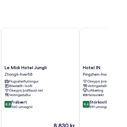
Le Midi Hotel Jungli
Hotel IN
Le
Hotel
Le Midi Hotel Jungli
Hotel IN
Midi
IN
Zhongli-hverfið
Pingzhen-hverfið
Hotel
Pingzhen-
Flugvallarflutningur
Ókeypis þráðlaust net
Jungli
hverfið
Bílastæði í boði
Veitingastaður
Zhongli-
Ókeypis þráðlaust net
Loftkæling
hverfið
Veitingastaður
Heilsurækt
8.8
9.4
Frábært
Stórkostlegt
8,8
9,4
af
af
360 umsagnir
591 umsögn
10,
10,
Frábært,
Stórkostlegt,
360
591
Verðið
8.830 kr.