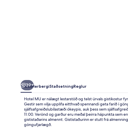
39+
Yfirlit
Herbergi
Staðsetning
Reglur
Hotel MU er nálægt lestarstöð og telst úrvals gistikostur f
Gestir sem vilja upplifa eitthvað spennandi geta farið í gö
sjálfsafgreiðslubílastæði ókeypis, auk þess sem sjálfsafgreið
11:00. Verönd og garður eru meðal þeirra hápunkta sem eru 
gististaðarins almennt. Gististaðurinn er stutt frá almenni
göngufjarlægð.