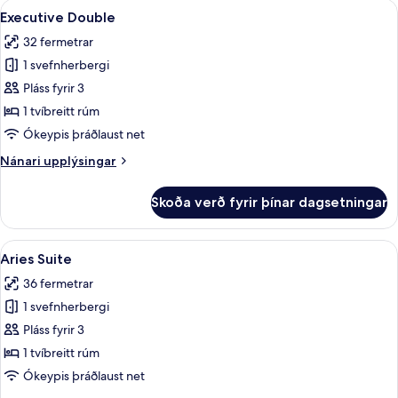
Skoða
Executive Double | Rúmföt úr egypsk
6
Executive Double
allar
32 fermetrar
myndir
1 svefnherbergi
fyrir
Executive
Pláss fyrir 3
Double
1 tvíbreitt rúm
Ókeypis þráðlaust net
Nánari
Nánari upplýsingar
upplýsingar
fyrir
Skoða verð fyrir þínar dagsetningar
Executive
Double
Skoða
Aries Suite | Rúmföt úr egypskri bóm
11
Aries Suite
allar
36 fermetrar
myndir
1 svefnherbergi
fyrir
Aries
Pláss fyrir 3
Suite
1 tvíbreitt rúm
Ókeypis þráðlaust net