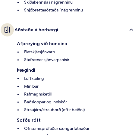
Skíðakennsla í nágrenninu
Snjóbrettaaðstaða í nágrenninu
Aðstaða á herbergi
Afþreying við höndina
Flatskjársjónvarp
Stafrænar sjónvarpsrásir
Þægindi
Loftkæling
Míníbar
Rafmagnsketill
Baðsloppar og inniskór
Straujárn/strauborð (eftir beiðni)
Sofðu rótt
Ofnæmisprófaður sængurfatnaður