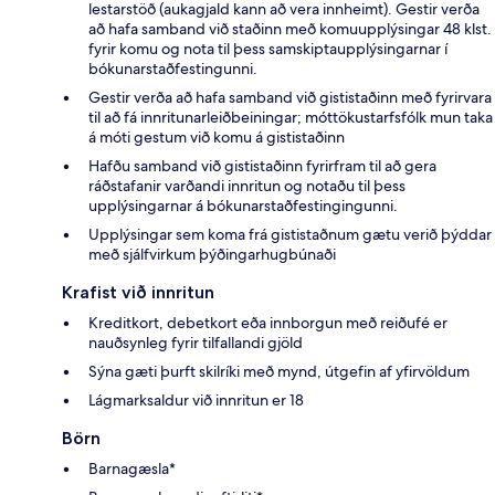
lestarstöð (aukagjald kann að vera innheimt). Gestir verða
að hafa samband við staðinn með komuupplýsingar 48 klst.
fyrir komu og nota til þess samskiptaupplýsingarnar í
bókunarstaðfestingunni.
Gestir verða að hafa samband við gististaðinn með fyrirvara
til að fá innritunarleiðbeiningar; móttökustarfsfólk mun taka
á móti gestum við komu á gististaðinn
Hafðu samband við gististaðinn fyrirfram til að gera
ráðstafanir varðandi innritun og notaðu til þess
upplýsingarnar á bókunarstaðfestingingunni.
Upplýsingar sem koma frá gististaðnum gætu verið þýddar
með sjálfvirkum þýðingarhugbúnaði
Krafist við innritun
Kreditkort, debetkort eða innborgun með reiðufé er
nauðsynleg fyrir tilfallandi gjöld
Sýna gæti þurft skilríki með mynd, útgefin af yfirvöldum
Lágmarksaldur við innritun er 18
Börn
Barnagæsla*