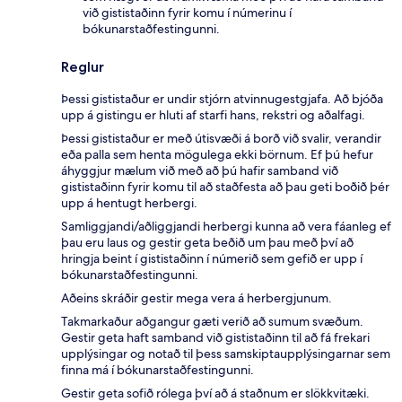
við gististaðinn fyrir komu í númerinu í
bókunarstaðfestingunni.
Reglur
Þessi gististaður er undir stjórn atvinnugestgjafa. Að bjóða
upp á gistingu er hluti af starfi hans, rekstri og aðalfagi.
Þessi gististaður er með útisvæði á borð við svalir, verandir
eða palla sem henta mögulega ekki börnum. Ef þú hefur
áhyggjur mælum við með að þú hafir samband við
gististaðinn fyrir komu til að staðfesta að þau geti boðið þér
upp á hentugt herbergi.
Samliggjandi/aðliggjandi herbergi kunna að vera fáanleg ef
þau eru laus og gestir geta beðið um þau með því að
hringja beint í gististaðinn í númerið sem gefið er upp í
bókunarstaðfestingunni.
Aðeins skráðir gestir mega vera á herbergjunum.
Takmarkaður aðgangur gæti verið að sumum svæðum.
Gestir geta haft samband við gististaðinn til að fá frekari
upplýsingar og notað til þess samskiptaupplýsingarnar sem
finna má í bókunarstaðfestingunni.
Gestir geta sofið rólega því að á staðnum er slökkvitæki.