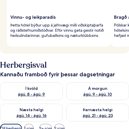
Vinnu- og leikparadís
Bragð 
Þetta hótel býður upp á jafnvægi milli viðskiptaþarfa
Pólskar 
og ráðstefnumiðstöðvar. Eftir vinnu geta gestir notið
hótelsin
heilsulindarinnar, gufubaðsins og næturklúbbsins.
hefjast
Herbergisval
Kannaðu framboð fyrir þessar dagsetningar
Athuga framboð í kvöld ágú. 8 - ágú. 9
Athuga framboð á morgun ágú.
Í kvöld
Á morgun
ágú. 8 - ágú. 9
ágú. 9 - ágú. 10
Athuga framboð næstu helgi ágú. 14 - ágú. 16
Athuga framboð þarnæstu helg
Næsta helgi
Þarnæsta helgi
ágú. 14 - ágú. 16
ágú. 21 - ágú. 23
Síur
Öll herbergi
1 rúm
3+ rúm
2 rúm