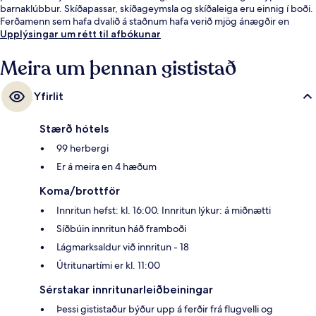
barnaklúbbur. Skíðapassar, skíðageymsla og skíðaleiga eru einnig í boði.
Ferðamenn sem hafa dvalið á staðnum hafa verið mjög ánægðir en
meðal þess sem þeir nefna sem sérstaka kosti eru hjálpsamt starfsfólk og
Upplýsingar um rétt til afbókunar
morgunverðurinn.
Meira um þennan gististað
Yfirlit
Stærð hótels
99 herbergi
Er á meira en 4 hæðum
Koma/brottför
Innritun hefst: kl. 16:00. Innritun lýkur: á miðnætti
Síðbúin innritun háð framboði
Lágmarksaldur við innritun - 18
Útritunartími er kl. 11:00
Sérstakar innritunarleiðbeiningar
Þessi gististaður býður upp á ferðir frá flugvelli og