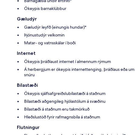
Barnagæsla undir eftirliti*
Ókeypis barnaklúbbur
Gæludýr
Gæludýr leyfð (einungis hundar)*
Þjónustudýr velkomin
Matar- og vatnsskálar í boði
Internet
Ókeypis þráðlaust internet í almennum rýmum
Á herbergjum er ókeypis internettenging, þráðlaus eða um
snúru
Bílastæði
Ókeypis sjálfsafgreiðslubílastæði á staðnum
Bílastæði aðgengileg hjólastólum á svæðinu
Bílastæði á staðnum eru takmörkuð
Hleðslustöð fyrir rafmagnsbíla á staðnum
Flutningur