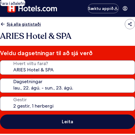
Fara í aðalefni
Sæktu appið
Sjá alla gististaði
ARIES Hotel & SPA
Veldu dagsetningar til að sjá verð
Hvert viltu fara?
Dagsetningar
Gestir
Leita