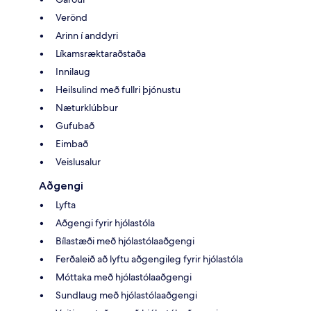
Verönd
Arinn í anddyri
Líkamsræktaraðstaða
Innilaug
Heilsulind með fullri þjónustu
Næturklúbbur
Gufubað
Eimbað
Veislusalur
Aðgengi
Lyfta
Aðgengi fyrir hjólastóla
Bílastæði með hjólastólaaðgengi
Ferðaleið að lyftu aðgengileg fyrir hjólastóla
Móttaka með hjólastólaaðgengi
Sundlaug með hjólastólaaðgengi