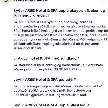
Býður ARIES Hotel & SPA upp á ókeypis afbókun og
fulla endurgreiðslu?
Já, ARIES Hotel & SPA býður upp á herbergi sem eru
endurgreiðanleg að fullu sem hægt er að bóka á vefnum okkar.
Ef þú hefur bókað herbergi á verði sem er endurgreiðanlegt að
fullu getur þú afbókað allt niður í nokkra daga fyrir innritun eins
og sagt er fyrir um í skilmálum gististaðarins. Við hvetjum þig til
að skoða afbókunarreglur gististaðarins til að sjá nákvæma
skilmála og skilyrði.
Er ARIES Hotel & SPA með sundlaug?
Já, staðurinn er með innilaug og barnasundlaug. Gestir hafa
aðgang að sundlaug frá kl. 08:00 til kl. 22:00.
Leyfir ARIES Hotel & SPA gæludýr?
Já, hundar mega dvelja á gististaðnum. Greiða þarf gjald að
upphæð 120 PLN á gæludýr, á nótt. Þjónustudýr eru
undanskilin gjöldum. Matar- og vatnsskálar í boði.
Býður ARIES Hotel & SPA upp á bílastæði á