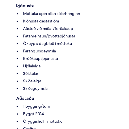
Þjónusta
Móttaka opin allan sólarhringinn
Þjónusta gestastjóra
Aðstoð við miða-/ferðakaup
Fatahreinsun/þvottaþjónusta
Ókeypis dagblöð í móttöku
Farangursgeymsla
Brúðkaupsþjónusta
Hjólaleiga
Sólstólar
Skíðaleiga
Skíðageymsla
Aðstaða
1 bygging/turn
Byggt 2014
Öryggishólf í móttöku
Garður