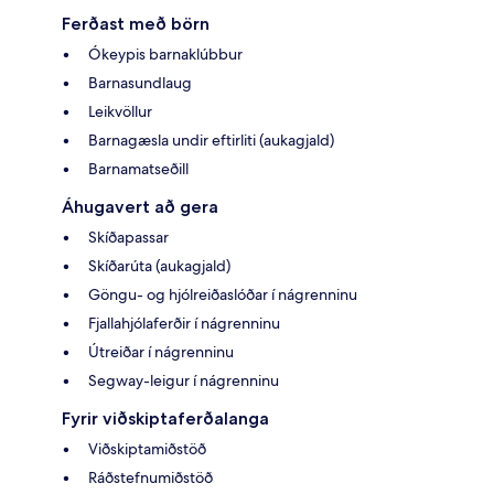
Ferðast með börn
Ókeypis barnaklúbbur
Barnasundlaug
Leikvöllur
Barnagæsla undir eftirliti (aukagjald)
Barnamatseðill
Áhugavert að gera
Skíðapassar
Skíðarúta (aukagjald)
Göngu- og hjólreiðaslóðar í nágrenninu
Fjallahjólaferðir í nágrenninu
Útreiðar í nágrenninu
Segway-leigur í nágrenninu
Fyrir viðskiptaferðalanga
Viðskiptamiðstöð
Ráðstefnumiðstöð