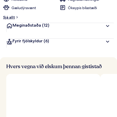
i
Gæludýravænt
Ókeypis bílastæði
n
k
Sjá allt
u
n
Meginaðstaða
(12)
n
f
Fyrir fjölskyldur
(6)
r
á
f
e
r
Hvers vegna við elskum þennan gististað
ð
a
f
ó
l
k
i