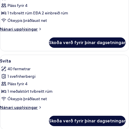
Tatra
Pláss fyrir 4
Suite
1 tvíbreitt rúm EÐA 2 einbreið rúm
Ókeypis þráðlaust net
Nánari
Nánari upplýsingar
upplýsingar
fyrir
Skoða verð fyrir þínar dagsetningar
Tatra
Suite
Skoða
Svíta | Rúmföt úr egypskri bómull, o
4
Svíta
allar
40 fermetrar
myndir
1 svefnherbergi
fyrir
Svíta
Pláss fyrir 4
1 meðalstórt tvíbreitt rúm
Ókeypis þráðlaust net
Nánari
Nánari upplýsingar
upplýsingar
fyrir
Skoða verð fyrir þínar dagsetningar
Svíta