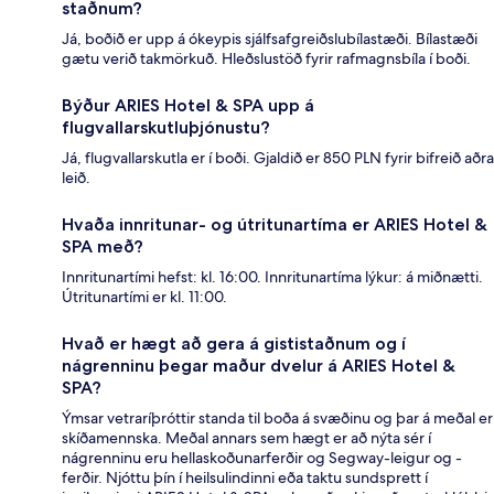
staðnum?
Já, boðið er upp á ókeypis sjálfsafgreiðslubílastæði. Bílastæði
gætu verið takmörkuð. Hleðslustöð fyrir rafmagnsbíla í boði.
Býður ARIES Hotel & SPA upp á
flugvallarskutluþjónustu?
Já, flugvallarskutla er í boði. Gjaldið er 850 PLN fyrir bifreið aðra
leið.
Hvaða innritunar- og útritunartíma er ARIES Hotel &
SPA með?
Innritunartími hefst: kl. 16:00. Innritunartíma lýkur: á miðnætti.
Útritunartími er kl. 11:00.
Hvað er hægt að gera á gististaðnum og í
nágrenninu þegar maður dvelur á ARIES Hotel &
SPA?
Ýmsar vetraríþróttir standa til boða á svæðinu og þar á meðal er
skíðamennska. Meðal annars sem hægt er að nýta sér í
nágrenninu eru hellaskoðunarferðir og Segway-leigur og -
ferðir. Njóttu þín í heilsulindinni eða taktu sundsprett í