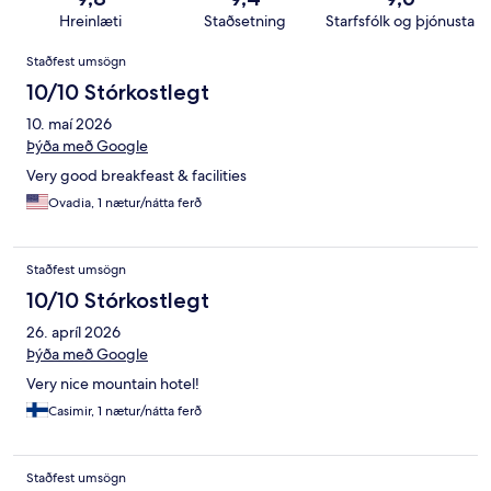
Hreinlæti
Staðsetning
Starfsfólk og þjónusta
Umsagnir
Staðfest umsögn
10/10 Stórkostlegt
10. maí 2026
Þýða með Google
Very good breakfeast & facilities
Ovadia, 1 nætur/nátta ferð
Staðfest umsögn
10/10 Stórkostlegt
26. apríl 2026
Þýða með Google
Very nice mountain hotel!
Casimir, 1 nætur/nátta ferð
Staðfest umsögn