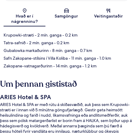
Kort
Hvað er í
Samgöngur
Veitingastaðir
nágrenninu?
Krupowki-stræti
- 2 mín. ganga
- 0.2 km
Tatra-safnið
- 2 mín. ganga
- 0.2 km
Gubalowka markaðurinn
- 8 mín. ganga
- 0.7 km
Safn Zakopane-stílsins í Villa Koliba
- 11 mín. ganga
- 1.0 km
Zakopane-vatnagarðurinn
- 14 mín. ganga
- 1.2 km
Um þennan gististað
ARIES Hotel & SPA
ARIES Hotel & SPA er með rútu á skíðasvæðið, auk þess sem Krupowki-
stræti er í innan við 5 mínútna göngufjarlægð. Gestir geta heimsótt
heilsulindina og farið í nudd, líkamsvafninga eða andlitsmeðferðir, auk
þess sem pólsk matargerðarlist er borin fram á HALKA, sem býður upp á
hádegisverð og kvöldverð. Meðal annarra þæginda sem þú færð á
þessu hóteli fyrir vandláta eru innilaug, næturklúbbur og ókeypis