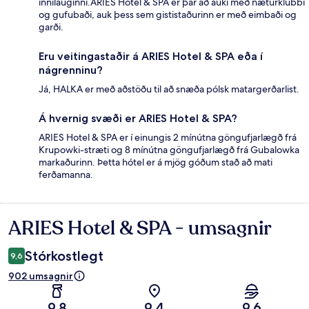
innilauginni.ARIES Hotel & SPA er þar að auki með næturklúbbi
og gufubaði, auk þess sem gististaðurinn er með eimbaði og
garði.
Eru veitingastaðir á ARIES Hotel & SPA eða í
nágrenninu?
Já, HALKA er með aðstöðu til að snæða pólsk matargerðarlist.
Á hvernig svæði er ARIES Hotel & SPA?
ARIES Hotel & SPA er í einungis 2 mínútna göngufjarlægð frá
Krupowki-stræti og 8 mínútna göngufjarlægð frá Gubalowka
markaðurinn. Þetta hótel er á mjög góðum stað að mati
ferðamanna.
ARIES Hotel & SPA - umsagnir
Umsagnir
Stórkostlegt
9,6
902 umsagnir
9,8
9,4
9,6