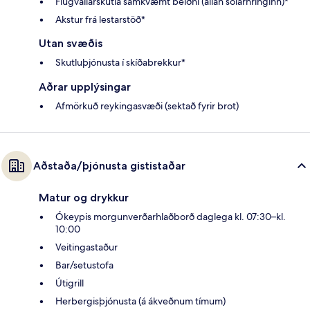
Flugvallarskutla samkvæmt beiðni (allan sólarhringinn)*
Akstur frá lestarstöð*
Utan svæðis
Skutluþjónusta í skíðabrekkur*
Aðrar upplýsingar
Afmörkuð reykingasvæði (sektað fyrir brot)
Aðstaða/þjónusta gististaðar
Matur og drykkur
Ókeypis morgunverðarhlaðborð daglega kl. 07:30–kl.
10:00
Veitingastaður
Bar/setustofa
Útigrill
Herbergisþjónusta (á ákveðnum tímum)