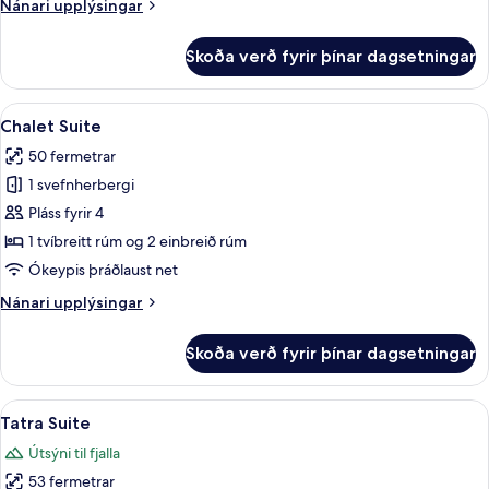
Nánari
Nánari upplýsingar
upplýsingar
fyrir
Skoða verð fyrir þínar dagsetningar
Aries
Suite
Skoða
Chalet Suite | Rúmföt úr egypskri bó
11
Chalet Suite
allar
50 fermetrar
myndir
1 svefnherbergi
fyrir
Chalet
Pláss fyrir 4
Suite
1 tvíbreitt rúm og 2 einbreið rúm
Ókeypis þráðlaust net
Nánari
Nánari upplýsingar
upplýsingar
fyrir
Skoða verð fyrir þínar dagsetningar
Chalet
Suite
Skoða
Tatra Suite | Rúmföt úr egypskri bóm
9
Tatra Suite
allar
Útsýni til fjalla
myndir
53 fermetrar
fyrir