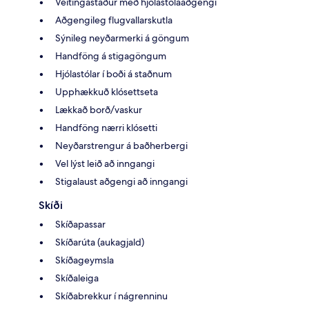
Veitingastaður með hjólastólaaðgengi
Aðgengileg flugvallarskutla
Sýnileg neyðarmerki á göngum
Handföng á stigagöngum
Hjólastólar í boði á staðnum
Upphækkuð klósettseta
Lækkað borð/vaskur
Handföng nærri klósetti
Neyðarstrengur á baðherbergi
Vel lýst leið að inngangi
Stigalaust aðgengi að inngangi
Skíði
Skíðapassar
Skíðarúta (aukagjald)
Skíðageymsla
Skíðaleiga
Skíðabrekkur í nágrenninu