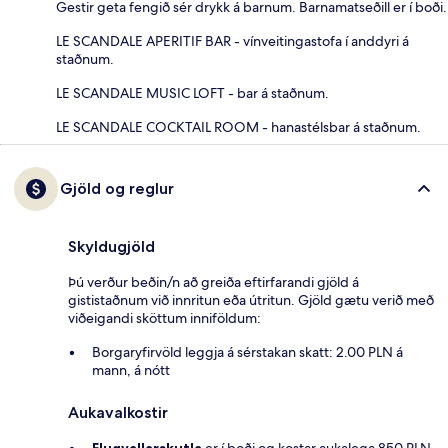
Gestir geta fengið sér drykk á barnum. Barnamatseðill er í boði.
LE SCANDALE APERITIF BAR - vínveitingastofa í anddyri á
staðnum.
LE SCANDALE MUSIC LOFT - bar á staðnum.
LE SCANDALE COCKTAIL ROOM - hanastélsbar á staðnum.
Gjöld og reglur
Skyldugjöld
Þú verður beðin/n að greiða eftirfarandi gjöld á
gististaðnum við innritun eða útritun. Gjöld gætu verið með
viðeigandi sköttum inniföldum:
Borgaryfirvöld leggja á sérstakan skatt: 2.00 PLN á
mann, á nótt
Aukavalkostir
Flugvallarskutla
er í boði og kostar aukalega 850 PLN