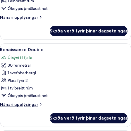
Single
1 einbreitt rúm
Ókeypis þráðlaust net
Nánari
Nánari upplýsingar
upplýsingar
fyrir
Skoða verð fyrir þínar dagsetningar
Premier
Single
Skoða
Renaissance Double | Rúmföt úr egyp
6
Renaissance Double
allar
Útsýni til fjalla
myndir
30 fermetrar
fyrir
Renaissance
1 svefnherbergi
Double
Pláss fyrir 2
1 tvíbreitt rúm
Ókeypis þráðlaust net
Nánari
Nánari upplýsingar
upplýsingar
fyrir
Skoða verð fyrir þínar dagsetningar
Renaissance
Double