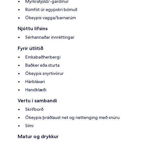
Myrkratjöld/-gardínur
Rúmföt úr egypskri bómull
Ókeypis vagga/barnarúm
Njóttu lífsins
Sérhannaðar innréttingar
Fyrir útlitið
Einkabaðherbergi
Baðker eða sturta
Ókeypis snyrtivörur
Hárblásari
Handklæði
Vertu í sambandi
Skrifborð
Ókeypis þráðlaust net og nettenging með snúru
Sími
Matur og drykkur