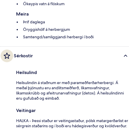
Ókeypis vatn á flöskum
Meira
Þrif daglega
Öryggishólf á herbergjum
Samtengd/samliggjandi herbergi í boði
Sérkostir
Heilsulind
Heilsulindin á staðnum er með parameðferðarherbergi. Á
meðal þjónustu eru andlitsmeðferð, líkamsvafningur,
líkamsskrúbb og afeitrunarvafningur (detox). Á heilsulindinni
eru gufubað og eimbað.
Veitingar
HALKA - Þessi staður er veitingastaður, pólsk matargerðarlist er
sérgrein staðarins og í boði eru hádegisverður og kvöldverður.