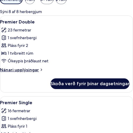
í
boði
Sýni 8 af 8 herbergjum
fyrir
Skoða
Premier Double | Rúmföt úr egypskri
6
Premier Double
herbergi
allar
23 fermetrar
myndir
1 svefnherbergi
fyrir
Premier
Pláss fyrir 2
Double
1 tvíbreitt rúm
Ókeypis þráðlaust net
Nánari
Nánari upplýsingar
upplýsingar
fyrir
Skoða verð fyrir þínar dagsetningar
Premier
Double
Skoða
Premier Single | Rúmföt úr egypskri 
5
Premier Single
allar
16 fermetrar
myndir
1 svefnherbergi
fyrir
Premier
Pláss fyrir 1