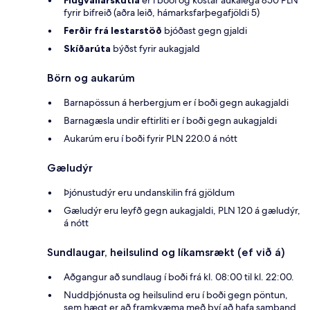
fyrir bifreið (aðra leið, hámarksfarþegafjöldi 5)
Ferðir frá lestarstöð
bjóðast gegn gjaldi
Skíðarúta
býðst fyrir aukagjald
Börn og aukarúm
Barnapössun á herbergjum er í boði gegn aukagjaldi
Barnagæsla undir eftirliti er í boði gegn aukagjaldi
Aukarúm eru í boði fyrir PLN 220.0 á nótt
Gæludýr
Þjónustudýr eru undanskilin frá gjöldum
Gæludýr eru leyfð gegn aukagjaldi, PLN 120 á gæludýr,
á nótt
Sundlaugar, heilsulind og líkamsrækt (ef við á)
Aðgangur að sundlaug í boði frá kl. 08:00 til kl. 22:00.
Nuddþjónusta og heilsulind eru í boði gegn pöntun,
sem hægt er að framkvæma með því að hafa samband