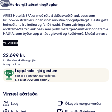
93+
Yfirlit
Herbergi
Staðsetning
Reglur
ARIES Hotel & SPA er með rútu á skíðasvæðið, auk þess sem
Krupowki-stræti er í innan við 5 mínútna göngufjarlægð. Gestir geta
heimsótt heilsulindina og farið í nudd, líkamsvafninga eða
andlitsmeðferðir, auk þess sem pólsk matargerðarlist er borin fram á
HALKA, sem býður upp á hádegisverð og kvöldverð. Meðal annarra
þæginda sem þú færð á þessu hóteli fyrir vandláta eru innilaug,
næturklúbbur og ókeypis barnaklúbbur. Skíðapassar, skíðageymsla
VIP Access
og skíðaleiga eru einnig í boði. Ferðamenn sem hafa dvalið á
staðnum hafa verið mjög ánægðir en meðal þess sem þeir nefna
Núverandi
22.699 kr.
sem sérstaka kosti eru hjálpsamt starfsfólk og morgunverðurinn.
Framhlið gististaðar
verð
inniheldur skatta og gjöld
er
6. sep. - 7. sep.
22.699 kr.
Umsagnir
9,6
Í uppáhaldi hjá gestum
F
af
Fær toppeinkunn frá ferðafólki
æ
Sjá allar 902 umsagnir
10,
r
Í
uppáhaldi
Vinsæl aðstaða
t
hjá
o
gestum
p
Laug
Ókeypis morgunverður
p
e
Heilsulind
Flugvallarflutningur