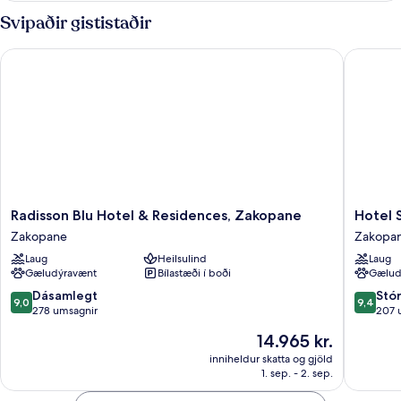
Svipaðir gististaðir
Radisson Blu Hotel & Residences, Zakopane
Hotel Sa
Radisson
Hotel
Radisson Blu Hotel & Residences, Zakopane
Hotel 
Blu
Sabala
Zakopane
Zakopa
Hotel
Zakopa
Laug
Heilsulind
Laug
&
Gæludýravænt
Bílastæði í boði
Gælud
Residences,
Zakopane
9.0
9.4
Dásamlegt
Stó
9,0
9,4
Zakopane
af
af
278 umsagnir
207 
10,
10,
Verðið
14.965 kr.
Dásamlegt,
Stórkost
er
278
207
inniheldur skatta og gjöld
14.965 kr.
1. sep. - 2. sep.
umsagnir
umsagni