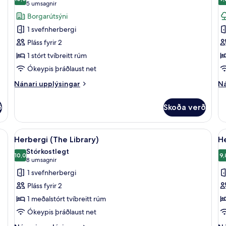
myndir
m
10,0 af 10
9
(5
5 umsagnir
fyrir
fy
umsagnir)
Borgarútsýni
Herbergi
H
1 svefnherbergi
(The
(
Pláss fyrir 2
Presidential
S
1 stórt tvíbreitt rúm
Suite)
Ókeypis þráðlaust net
Nánari
Ná
Nánari upplýsingar
Ná
upplýsingar
up
fyrir
fy
ð
Skoða verð
Herbergi
He
(The
(M
Presidential
Sn
föt af bestu gerð, dúnsængur, öryggishólf í herbergi
Skoða
Herbergi (The Library) | Rúmföt af be
S
2
Suite)
Herbergi (The Library)
H
allar
al
Stórkostlegt
myndir
10,0
m
9,
10,0 af 10
(8
8 umsagnir
fyrir
fy
umsagnir)
1 svefnherbergi
Herbergi
H
Pláss fyrir 2
(The
(
1 meðalstórt tvíbreitt rúm
Library)
S
Ókeypis þráðlaust net