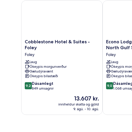
Cobblestone Hotel & Suites - Foley
Econo Lodge I
Cobblestone
Econo
Cobblestone Hotel & Suites -
Econo Lodge
Hotel
Lodge
Foley
North Gulf 
&
Inn
Foley
Foley
Suites
&
-
Laug
Suites
Laug
Ókeypis morgunverður
Ókeypis mor
Foley
Foley
Gæludýravænt
Gæludýravæ
Foley
-
Ókeypis bílastæði
Ókeypis bíla
North
9.2
9.0
Dásamlegt
Gulf
Dásamle
9,2
9,0
af
af
849 umsagnir
Shores
1.068 umsa
10,
10,
Foley
Verðið
13.607 kr.
Dásamlegt,
Dásamlegt,
er
849
1.068
inniheldur skatta og gjöld
13.607 kr.
9. ágú. - 10. ágú.
umsagnir
umsagnir