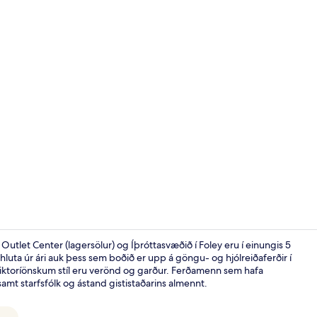
Inngangur í 
utlet Center (lagersölur) og Íþróttasvæðið í Foley eru í einungis 5
luta úr ári auk þess sem boðið er upp á göngu- og hjólreiðaferðir í
viktoríönskum stíl eru verönd og garður. Ferðamenn sem hafa
Að innan
amt starfsfólk og ástand gististaðarins almennt.