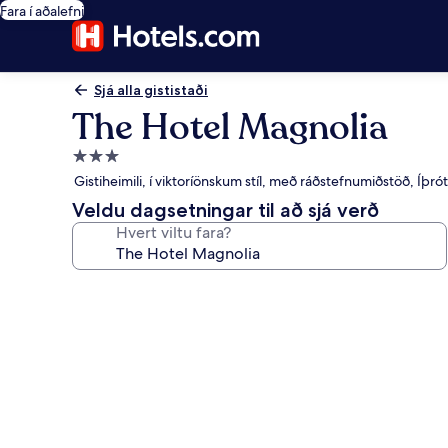
Fara í aðalefni
Sjá alla gististaði
The Hotel Magnolia
3.0
stjörnu
Gistiheimili, í viktoríönskum stíl, með ráðstefnumiðstöð, Íþr
gististaður
Veldu dagsetningar til að sjá verð
Hvert viltu fara?
Myndasafn
fyrir
The
Hotel
Magnolia