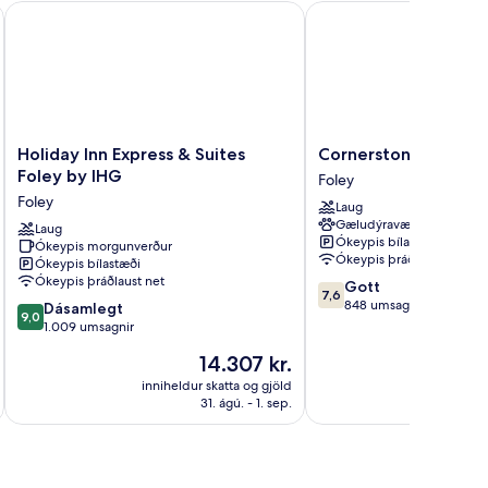
y Gulf Shores
Holiday Inn Express & Suites Foley by IHG
Cornerstone Lodge of 
Holiday
Cornerstone
Holiday Inn Express & Suites
Cornerstone Lodge o
Inn
Lodge
Foley by IHG
Foley
Express
of
Foley
Laug
&
Foley
Gæludýravænt
Suites
Laug
Foley
Ókeypis bílastæði
Ókeypis morgunverður
Foley
Ókeypis þráðlaust net
Ókeypis bílastæði
by
Ókeypis þráðlaust net
7.6
Gott
IHG
7,6
af
848 umsagnir
9.0
Foley
Dásamlegt
9,0
10,
af
1.009 umsagnir
Gott,
10,
Verðið
14.307 kr.
848
Dásamlegt,
er
umsagnir
1.009
inniheldur skatta og gjöld
innihel
14.307 kr.
31. ágú. - 1. sep.
umsagnir