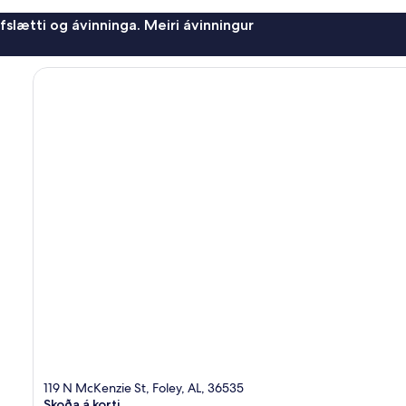
afslætti og ávinninga. Meiri ávinningur
119 N McKenzie St, Foley, AL, 36535
Skoða á korti