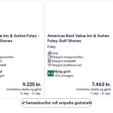
nn & Suites Foley - North Gulf Shores
Americas Best Value Inn & Suites Fole
Americas
 Inn & Suites Foley -
Americas Best Value Inn & Suites
Best
Shores
Foley Gulf Shores
Value
Foley
Inn
&
Laug
gunverður
Ókeypis morgunverður
Suites
nt
Ókeypis bílastæði
Foley
stæði
Ókeypis þráðlaust net
Gulf
8.4
gt
Shores
Mjög gott
8,4
af
gnir
Foley
1.013 umsagnir
10,
Verðið
Verðið
9.225 kr.
7.463 kr.
Mjög
er
er
gott,
inniheldur skatta og gjöld
inniheldur skatta og gjöld
9.225 kr.
7.463 kr.
3. sep. - 4. sep.
7. sep. - 8. sep.
1.013
umsagnir
Samanburður við svipaða gististaði