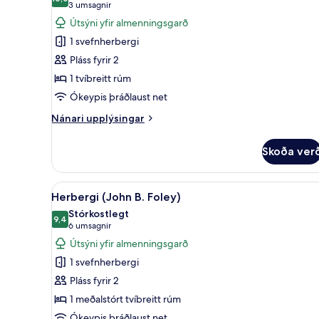
myndir
10,0 af 10
(3
3 umsagnir
fyrir
umsagnir)
Útsýni yfir almenningsgarð
Herbergi
1 svefnherbergi
(Honeysuckle)
Pláss fyrir 2
1 tvíbreitt rúm
Ókeypis þráðlaust net
Nánari
Nánari upplýsingar
upplýsingar
fyrir
Skoða ver
Herbergi
(Honeysuckle)
Skoða
Herbergi (John B. Foley) | Rúm
1
Herbergi (John B. Foley)
allar
Stórkostlegt
myndir
9,4
9,4 af 10
(6
6 umsagnir
fyrir
umsagnir)
Útsýni yfir almenningsgarð
Herbergi
1 svefnherbergi
(John
Pláss fyrir 2
B.
1 meðalstórt tvíbreitt rúm
Foley)
Ókeypis þráðlaust net