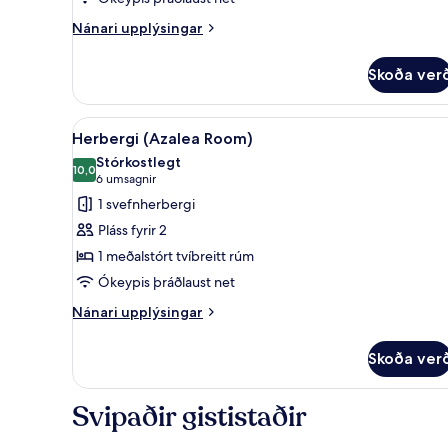
Nánari
Nánari upplýsingar
upplýsingar
fyrir
Skoða ver
Herbergi
(John
B.
Skoða
Herbergi (Azalea Room) | Rúmf
2
Foley)
Herbergi (Azalea Room)
allar
Stórkostlegt
myndir
10,0
10,0 af 10
(6
6 umsagnir
fyrir
umsagnir)
1 svefnherbergi
Herbergi
Pláss fyrir 2
(Azalea
1 meðalstórt tvíbreitt rúm
Room)
Ókeypis þráðlaust net
Nánari
Nánari upplýsingar
upplýsingar
fyrir
Skoða ver
Herbergi
(Azalea
Room)
Svipaðir gististaðir