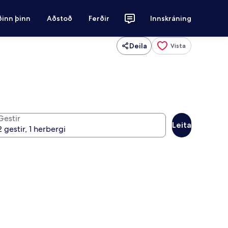
ðinn þinn
Aðstoð
Ferðir
Innskráning
Deila
Vista
Gestir
Leita