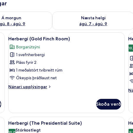
gar
ð á morgun ágú. 8 - ágú. 9
Athuga framboð næstu helgi ágú. 7 - 
Á morgun
Næsta helgi
gú. 8 - ágú. 9
ágú. 7 - ágú. 9
 Rúmföt af bestu gerð, dúnsængur, öryggishólf í herbergi
Skoða
Herbergi (Gold Finch Room) | Rúmföt a
S
2
Herbergi (Gold Finch Room)
H
allar
al
Borgarútsýni
myndir
m
10
1 svefnherbergi
fyrir
fy
Herbergi
H
Pláss fyrir 2
(Gold
(
1 meðalstórt tvíbreitt rúm
Finch
P
Ókeypis þráðlaust net
Room)
Nánari
Nánari upplýsingar
Ná
Ná
upplýsingar
up
fyrir
fy
Herbergi
ð
Skoða verð
He
(Gold
(R
Finch
Pe
Room)
öt af bestu gerð, dúnsængur, öryggishólf í herbergi
Skoða
Herbergi (The Presidential Suite) | Rú
S
4
Herbergi (The Presidential Suite)
He
allar
al
Stórkostlegt
10,0
9,