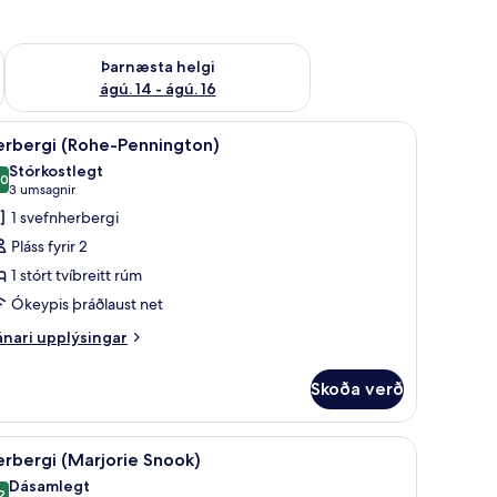
ágú. 9
Athuga framboð þarnæstu helgi ágú. 14 - ágú. 16
Þarnæsta helgi
ágú. 14 - ágú. 16
f bestu gerð, dúnsængur, öryggishólf í herbergi
koða
Herbergi (Rohe-Pennington) | Rúmföt af best
1
erbergi (Rohe-Pennington)
lar
Stórkostlegt
yndir
,0
10,0 af 10
(3
3 umsagnir
rir
umsagnir)
1 svefnherbergi
erbergi
Pláss fyrir 2
Rohe-
1 stórt tvíbreitt rúm
ennington)
Ókeypis þráðlaust net
nari
nari upplýsingar
plýsingar
rir
Skoða verð
rbergi
ohe-
nnington)
mföt af bestu gerð, dúnsængur, öryggishólf í herbergi
koða
Herbergi (Marjorie Snook) | Rúmföt af bestu 
1
rbergi (Marjorie Snook)
lar
Dásamlegt
2