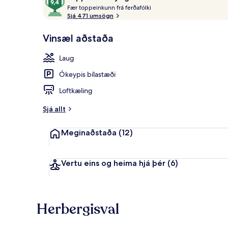
F
af
Fær toppeinkunn frá ferðafólki
æ
Sjá 471 umsögn
10,
r
Í
Herbergi (Sw
Vinsæl aðstaða
uppáhaldi
t
hjá
o
Laug
gestum
p
p
Ókeypis bílastæði
e
i
Loftkæling
n
k
Sjá allt
u
n
Meginaðstaða
(12)
n
f
r
Vertu eins og heima hjá þér
(6)
á
f
e
Herbergisval
r
ð
a