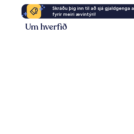
Skráðu þig inn til að sjá gjaldgenga 
fyrir meiri ævintýri!
Um hverfið