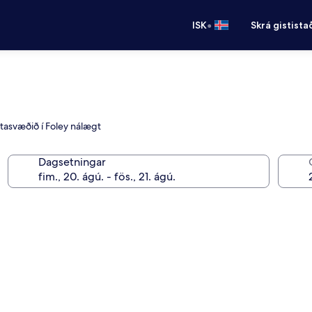
•
ISK
Skrá gistista
óttasvæðið í Foley nálægt
Dagsetningar