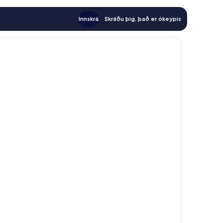
Innskrá
Skráðu þig, það er ókeypis