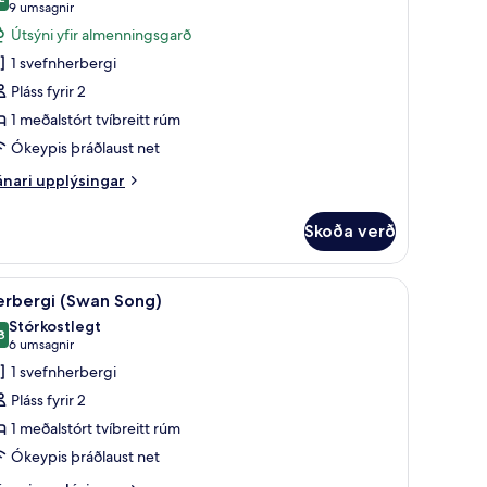
yndir
,2 af 10
(9
9 umsagnir
rir
umsagnir)
Útsýni yfir almenningsgarð
erbergi
1 svefnherbergi
Marjorie
Pláss fyrir 2
nook)
1 meðalstórt tvíbreitt rúm
Ókeypis þráðlaust net
nari
nari upplýsingar
plýsingar
rir
Skoða verð
rbergi
arjorie
ook)
stu gerð, dúnsængur, öryggishólf í herbergi
koða
Herbergi (Swan Song) | Rúmföt af bestu gerð,
3
erbergi (Swan Song)
lar
Stórkostlegt
yndir
8
9,8 af 10
(6
6 umsagnir
rir
umsagnir)
1 svefnherbergi
erbergi
Pláss fyrir 2
Swan
1 meðalstórt tvíbreitt rúm
ong)
Ókeypis þráðlaust net