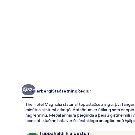
33+
Yfirlit
Herbergi
Staðsetning
Reglur
The Hotel Magnolia státar af toppstaðsetningu, því Tanger O
mínútna akstursfjarlægð. Á staðnum er útilaug sem er opin h
nágrenninu. Meðal annarra þæginda á þessu gistiheimili í 
heimsótt staðinn hafa verið sérstaklega ánægðir með hjálps
Umsagnir
9,4
Í uppáhaldi hjá gestum