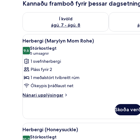
Kannaðu framboð fyrir þessar dagsetnin
f
ó
Athuga framboð í kvöld ágú. 7 - ágú. 8
Athuga frambo
l
Í kvöld
k
ágú. 7 - ágú. 8
á
i
Skoða
Herbergi (Marylyn Mom Rohe) |
2
Herbergi (Marylyn Mom Rohe)
allar
Stórkostlegt
myndir
9,6
9,6 af 10
(5
5 umsagnir
fyrir
umsagnir)
1 svefnherbergi
Herbergi
Pláss fyrir 2
(Marylyn
1 meðalstórt tvíbreitt rúm
Mom
Ókeypis þráðlaust net
Rohe)
Nánari
Nánari upplýsingar
upplýsingar
fyrir
Skoða ver
Herbergi
(Marylyn
Mom
Skoða
Herbergi (Honeysuckle) | Rúmf
3
Rohe)
Herbergi (Honeysuckle)
allar
Stórkostlegt
10,0