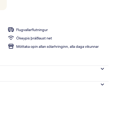
an Song) | Rúmföt af bestu gerð, dúnsængur, öryggishólf í herbergi
Flugvallarflutningur
Ókeypis þráðlaust net
Móttaka opin allan sólarhringinn, alla daga vikunnar