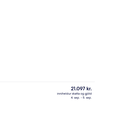
innra rými
Að innan
Núverandi
21.097 kr.
verð
inniheldur skatta og gjöld
er
4. sep. - 5. sep.
Útilaug sem er opin hluta úr ári
21.097 kr.