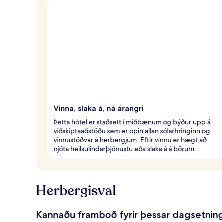
a
f
ó
l
k
i
Vinna, slaka á, ná árangri
Þetta hótel er staðsett í miðbænum og býður upp á
viðskiptaaðstöðu sem er opin allan sólarhringinn og
vinnustöðvar á herbergjum. Eftir vinnu er hægt að
njóta heilsulindarþjónustu eða slaka á á börum.
Herbergisval
Kannaðu framboð fyrir þessar dagsetnin