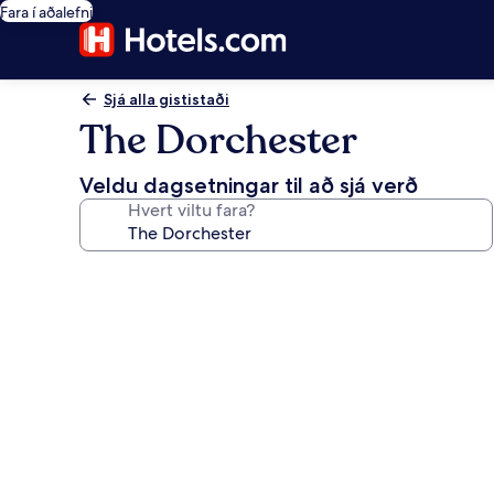
Fara í aðalefni
Sjá alla gististaði
The Dorchester
Veldu dagsetningar til að sjá verð
Hvert viltu fara?
Myndasafn
fyrir
The
Dorchester