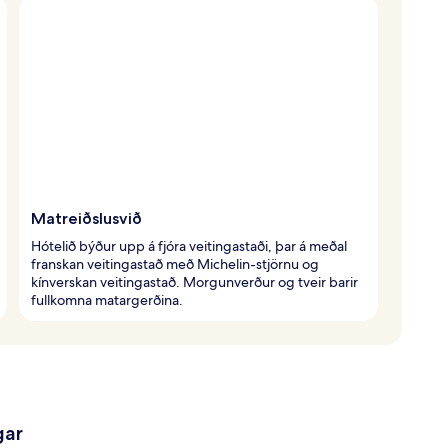
Matreiðslusvið
Hótelið býður upp á fjóra veitingastaði, þar á meðal
franskan veitingastað með Michelin-stjörnu og
kínverskan veitingastað. Morgunverður og tveir barir
fullkomna matargerðina.
gar