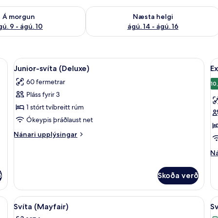
ð á morgun ágú. 9 - ágú. 10
Athuga framboð næstu helgi ágú. 14 -
Á morgun
Næsta helgi
gú. 9 - ágú. 10
ágú. 14 - ágú. 16
öryggishólf í herbergi, skrifborð
Skoða
Rúmföt af bestu gerð, míníbar, öryggis
S
5
Junior-svíta (Deluxe)
Ex
allar
al
60 fermetrar
myndir
m
10
Pláss fyrir 3
fyrir
fy
Junior-
E
1 stórt tvíbreitt rúm
svíta
h
Ókeypis þráðlaust net
(Deluxe)
Nánari
Nánari upplýsingar
upplýsingar
fyrir
Ná
Ná
Junior-
up
svíta
fy
ð
Skoða verð
(Deluxe)
Ex
he
estu gerð, míníbar, öryggishólf í herbergi, skrifborð
Skoða
Svíta (Mayfair) | Stofa | Flatskjársjónv
S
11
Svíta (Mayfair)
Sv
allar
al