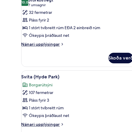
myndir
10,0
10,0 af 10
(7
7 umsagnir
fyrir
umsagnir)
32 fermetrar
Superior-
Pláss fyrir 2
herbergi
1 stórt tvíbreitt rúm EÐA 2 einbreið rúm
Ókeypis þráðlaust net
Nánari
Nánari upplýsingar
upplýsingar
fyrir
Skoða ver
Superior-
herbergi
Skoða
Svíta (Hyde Park) | Stofa | Flat
13
Svíta (Hyde Park)
allar
Borgarútsýni
myndir
107 fermetrar
fyrir
Svíta
Pláss fyrir 3
(Hyde
1 stórt tvíbreitt rúm
Park)
Ókeypis þráðlaust net
Nánari
Nánari upplýsingar
upplýsingar