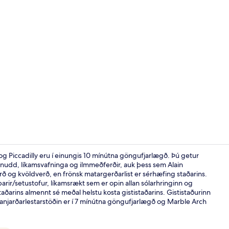
Myndskeið fr
g Piccadilly eru í einungis 10 mínútna göngufjarlægð. Þú getur
fjanudd, líkamsvafninga og ilmmeðferðir, auk þess sem Alain
ð og kvöldverð, en frönsk matargerðarlist er sérhæfing staðarins.
Svíta (Hyde P
arir/setustofur, líkamsrækt sem er opin allan sólarhringinn og
taðarins almennt sé meðal helstu kosta gististaðarins. Gististaðurinn
njarðarlestarstöðin er í 7 mínútna göngufjarlægð og Marble Arch