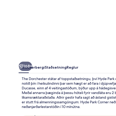
168+
Yfirlit
Herbergi
Staðsetning
Reglur
The Dorchester státar af toppstaðsetningu, því Hyde Park o
notið þín í heilsulindinni þar sem hægt er að fara í djúpve
Ducasse, einn af 4 veitingastöðum, býður upp á hádegisver
Meðal annarra þæginda á þessu hóteli fyrir vandláta eru 2 b
líkamsræktaraðstaða. Aðrir gestir hafa sagt að ástand gistis
er stutt frá almenningssamgöngum: Hyde Park Corner neða
neðanjarðarlestarstöðin í 10 mínútna.