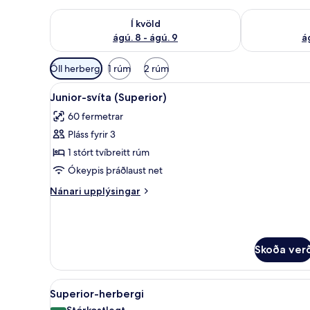
Athuga framboð í kvöld ágú. 8 - ágú. 9
Athuga frambo
Í kvöld
ágú. 8 - ágú. 9
á
Síur
Öll herbergi
1 rúm
2 rúm
í
Skoða
Rúmföt af bestu gerð, míníbar, 
boði
7
Junior-svíta (Superior)
allar
fyrir
60 fermetrar
myndir
herbergi
Pláss fyrir 3
fyrir
Junior-
1 stórt tvíbreitt rúm
svíta
Ókeypis þráðlaust net
(Superior)
Nánari
Nánari upplýsingar
upplýsingar
fyrir
Junior-
svíta
Skoða ver
(Superior)
Skoða
Superior-herbergi | Rúmföt af b
12
Superior-herbergi
allar
Stórkostlegt