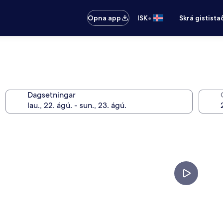
•
Opna app
ISK
Skrá gistista
Dagsetningar