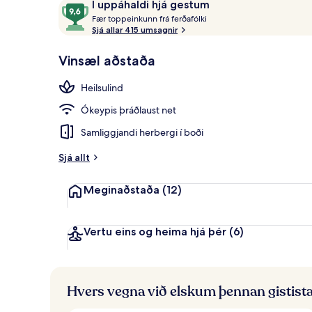
Umsagnir
9,6
Í uppáhaldi hjá gestum
2 barir/setus
F
af
Fær toppeinkunn frá ferðafólki
æ
Sjá allar 415 umsagnir
10,
r
Í
Vinsæl aðstaða
uppáhaldi
t
hjá
o
Heilsulind
gestum
p
p
Ókeypis þráðlaust net
e
i
Samliggjandi herbergi í boði
n
k
Sjá allt
u
n
Meginaðstaða
(12)
n
f
r
Vertu eins og heima hjá þér
(6)
á
f
e
Hvers vegna við elskum þennan gistist
r
ð