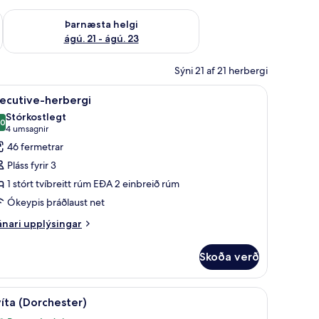
 ágú. 16
Athuga framboð þarnæstu helgi ágú. 21 - ágú. 23
Þarnæsta helgi
ágú. 21 - ágú. 23
Sýni 21 af 21 herbergi
hólf í herbergi, skrifborð
koða
Executive-herbergi | Rúmföt af bestu gerð, mín
16
ecutive-herbergi
lar
Stórkostlegt
yndir
,0
10,0 af 10
(4
4 umsagnir
rir
umsagnir)
46 fermetrar
xecutive-
Pláss fyrir 3
erbergi
1 stórt tvíbreitt rúm EÐA 2 einbreið rúm
Ókeypis þráðlaust net
nari
nari upplýsingar
plýsingar
rir
Skoða verð
ecutive-
rbergi
arp, DVD-spilari
koða
Svíta (Dorchester) | Stofa | Flatskjársjónvarp, 
14
íta (Dorchester)
lar