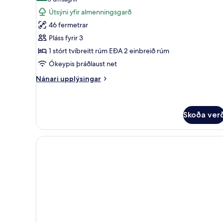
(3
fyrir
umsagnir)
Útsýni yfir almenningsgarð
Executive-
46 fermetrar
herbergi
Pláss fyrir 3
-
1 stórt tvíbreitt rúm EÐA 2 einbreið rúm
útsýni
Ókeypis þráðlaust net
yfir
almenningsgarð
Nánari
Nánari upplýsingar
upplýsingar
fyrir
Executive-
herbergi
Skoða ver
-
útsýni
yfir
almenningsgarð