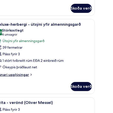
plýsingar
rir
Skoða verð
luxe-
rbergi
hólf í herbergi, skrifborð
koða
Deluxe-herbergi - útsýni yfir almenningsgarð |
14
luxe-herbergi - útsýni yfir almenningsgarð
lar
Stórkostlegt
yndir
,0
10,0 af 10
(4
4 umsagnir
rir
umsagnir)
Útsýni yfir almenningsgarð
eluxe-
39 fermetrar
erbergi
Pláss fyrir 3
1 stórt tvíbreitt rúm EÐA 2 einbreið rúm
tsýni
Ókeypis þráðlaust net
ir
lmenningsgarð
nari
nari upplýsingar
plýsingar
rir
Skoða verð
luxe-
rbergi
rifborð
p, DVD-spilari
koða
Svíta - verönd (Oliver Messel) | Rúmföt af best
5
sýni
íta - verönd (Oliver Messel)
lar
ir
Pláss fyrir 3
menningsgarð
yndir