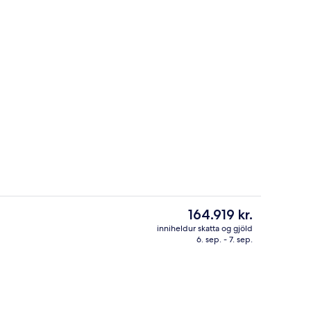
2 barir/setustofur
á gististað
Núverandi
164.919 kr.
verð
inniheldur skatta og gjöld
er
6. sep. - 7. sep.
ark) | Stofa | Flatskjársjónvarp, DVD-spilari
4 veitingastaðir; morgunverður, háde
164.919 kr.