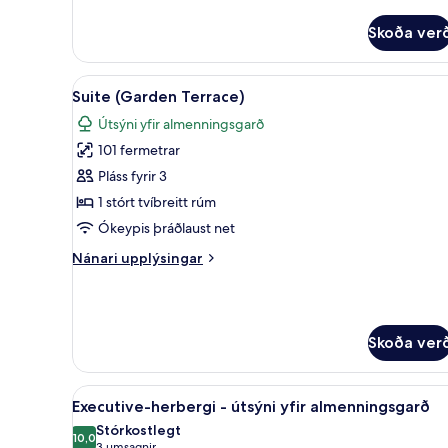
fyrir
Svíta
Skoða ver
(Hyde
Park)
Skoða
Suite (Garden Terrace) | Stofa |
8
Suite (Garden Terrace)
allar
Útsýni yfir almenningsgarð
myndir
101 fermetrar
fyrir
Suite
Pláss fyrir 3
(Garden
1 stórt tvíbreitt rúm
Terrace)
Ókeypis þráðlaust net
Nánari
Nánari upplýsingar
upplýsingar
fyrir
Suite
(Garden
Skoða ver
Terrace)
Skoða
Executive-herbergi - útsýni yfi
11
Executive-herbergi - útsýni yfir almenningsgarð
allar
Stórkostlegt
myndir
10,0
10,0 af 10
3 umsagnir