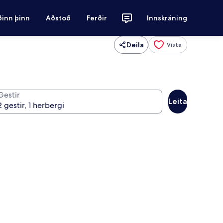
ðinn þinn
Aðstoð
Ferðir
Innskráning
Deila
Vista
Gestir
Leita