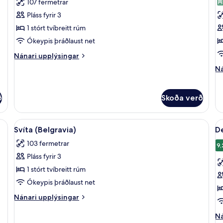
107 fermetrar
myndir
m
Pláss fyrir 3
fyrir
fy
Svíta
S
1 stórt tvíbreitt rúm
(Mayfair)
(
Ókeypis þráðlaust net
Nánari
Nánari upplýsingar
upplýsingar
Ná
Ná
fyrir
up
Svíta
fy
(Mayfair)
Sv
ð
Skoða verð
(D
skjársjónvarp, DVD-spilari
Skoða
Svíta (Belgravia) | Stofa | Flatskjársjó
S
16
Svíta (Belgravia)
D
allar
al
103 fermetrar
myndir
m
9,
9
Pláss fyrir 3
fyrir
fy
Svíta
D
1 stórt tvíbreitt rúm
(Belgravia)
h
Ókeypis þráðlaust net
Nánari
Nánari upplýsingar
upplýsingar
fyrir
Ná
Ná