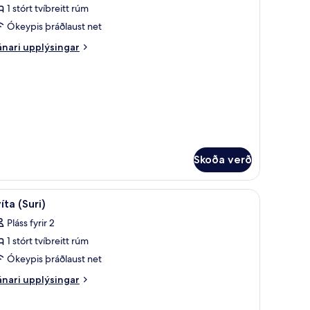
1 stórt tvíbreitt rúm
rir
víta
Ókeypis þráðlaust net
nari
nari upplýsingar
erönd
plýsingar
rir
Oliver
íta
essel)
rönd
liver
ssel)
Skoða verð
koða
Svíta (Suri) | Stofa | Flatskjársjónvarp, DVD-spi
4
íta (Suri)
lar
Pláss fyrir 2
yndir
1 stórt tvíbreitt rúm
rir
víta
Ókeypis þráðlaust net
uri)
nari
nari upplýsingar
plýsingar
rir