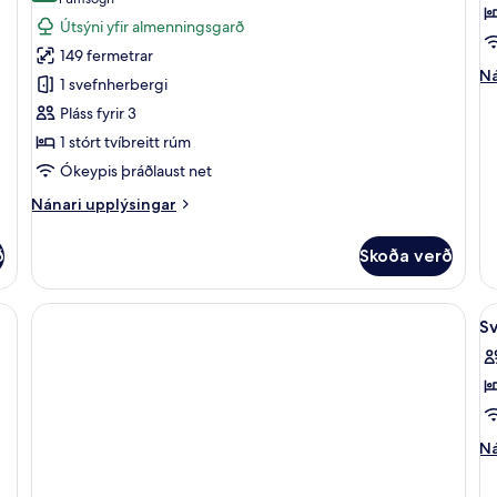
(1
fyrir
fy
umsögn)
Útsýni yfir almenningsgarð
Suite
S
149 fermetrar
(Regal)
-
Ná
Ná
1 svefnherbergi
v
up
Pláss fyrir 3
fy
(
Sv
1 stórt tvíbreitt rúm
M
-
Ókeypis þráðlaust net
ve
(O
Nánari
Nánari upplýsingar
Me
upplýsingar
fyrir
ð
Skoða verð
Suite
(Regal)
S
Sv
al
m
fy
S
(S
Ná
Ná
up
fy