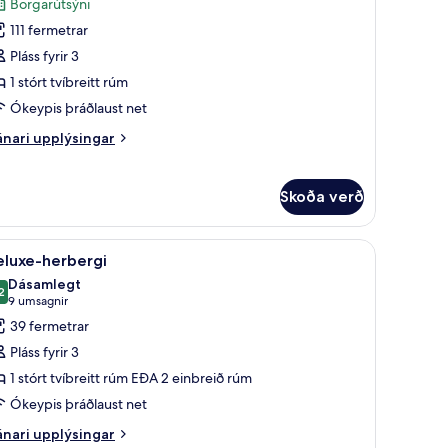
Borgarútsýni
yndir
111 fermetrar
rir
víta
Pláss fyrir 3
Dorchester)
1 stórt tvíbreitt rúm
Ókeypis þráðlaust net
nari
nari upplýsingar
plýsingar
rir
íta
Skoða verð
orchester)
nvarp, DVD-spilari
koða
Deluxe-herbergi | Rúmföt af bestu gerð, míníba
10
eluxe-herbergi
lar
Dásamlegt
yndir
2
,2 af 10
(9
9 umsagnir
rir
umsagnir)
39 fermetrar
eluxe-
Pláss fyrir 3
erbergi
1 stórt tvíbreitt rúm EÐA 2 einbreið rúm
Ókeypis þráðlaust net
nari
nari upplýsingar