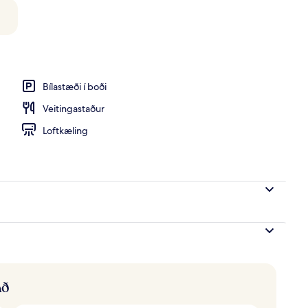
tofur
Bílastæði í boði
Veitingastaður
Loftkæling
að