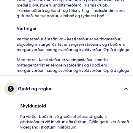
meðal þjónustu eru andlitsmeðferð, líkamsskrúbb,
líkamsmeðferð og hand- og fótsnyrting. Í heilsulindinni eru
gufubað, heitur pottur, eimbað og tyrknest bað.
Veitingar
Veitingastaður á staðnum - Þessi staður er veitingastaður,
alþjóðleg matargerðarlist er sérgrein staðarins og í boði eru
morgunverður, hádegisverður og kvöldverður. Opið daglega
Mediterra - Þessi staður er veitingastaður, amerísk
matargerðarlist er sérgrein staðarins og í boði eru
morgunverður, hádegisverður og kvöldverður. Opið daglega
Gjöld og reglur
Skyldugjöld
Þú verður beðin/n að greiða eftirfarandi gjöld á
gististaðnum við innritun eða útritun. Gjöld gætu verið með
viðeigandi sköttum inniföldum: