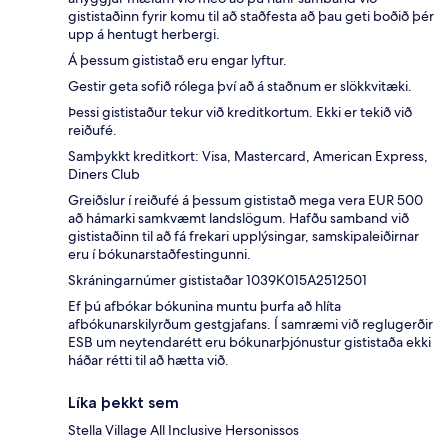
gististaðinn fyrir komu til að staðfesta að þau geti boðið þér
upp á hentugt herbergi.
Á þessum gististað eru engar lyftur.
Gestir geta sofið rólega því að á staðnum er slökkvitæki.
Þessi gististaður tekur við kreditkortum. Ekki er tekið við
reiðufé.
Samþykkt kreditkort: Visa, Mastercard, American Express,
Diners Club
Greiðslur í reiðufé á þessum gististað mega vera EUR 500
að hámarki samkvæmt landslögum. Hafðu samband við
gististaðinn til að fá frekari upplýsingar, samskipaleiðirnar
eru í bókunarstaðfestingunni.
Skráningarnúmer gististaðar 1039Κ015Α2512501
Ef þú afbókar bókunina muntu þurfa að hlíta
afbókunarskilyrðum gestgjafans. Í samræmi við reglugerðir
ESB um neytendarétt eru bókunarþjónustur gististaða ekki
háðar rétti til að hætta við.
Líka þekkt sem
Stella Village All Inclusive Hersonissos