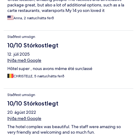
package great, but also a lot of additional options, such as a la
carte restaurants, watersports My 14 yo son loved it
Anna, 2 nætur/nátta ferð
Staðfest umsögn
10/10 Stórkostlegt
12. júlí 2025
Þýða með Google
Hôtel super , nous avons même été surclassé
CHRISTELLE, 5 nætur/nátta ferð
Staðfest umsögn
10/10 Stórkostlegt
20. ágúst 2022
Þýða með Google
The hotel complex was beautiful. The staff were amazing so
very friendly and welcoming and so much fun.