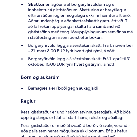
Skattur
er lagður á af borgaryfirvöldum og er
innheimtur á gististaðnum. Skatturinn er breytilegur
eftir árstíðum og er mögulega ekki innheimtur allt árið.
Aðrar undanþágur eða skattaafslættir gætu átt við. Til
að fá frekari upplýsingar skaltu hafa samband við
gististaðinn með tengiliðaupplýsingunum sem finna má
í staðfestingunni sem berst eftir bókun.
Borgaryfirvöld leggja á sérstakan skatt: Frá 1. nóvember
- 31. mars 3.00 EUR fyrir hvert gistirými, á nótt
Borgaryfirvöld leggja á sérstakan skatt: Frá 1. apríl til 31.
október, 10.00 EUR fyrir hvert gistirými, á nótt
Börn og aukarúm
Barnagæsla er í boði gegn aukagjaldi
Reglur
Þessi gististaður er undir stjórn atvinnugestgjafa. Að bjóða
upp á gistingu er hluti af starfi hans, rekstri og aðalfagi.
Þessi gististaður er með útisvæði á borð við svalir, verandir
eða palla sem henta mögulega ekki börnum. Ef þú hefur
áhyggjur mælum við með að þú hafir samband við