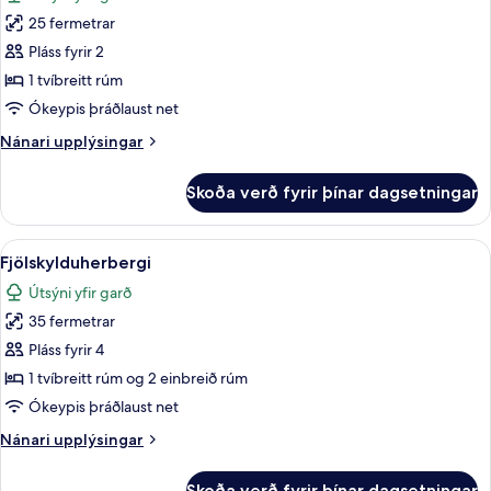
myndir
25 fermetrar
fyrir
Superior-
Pláss fyrir 2
herbergi
1 tvíbreitt rúm
Ókeypis þráðlaust net
Nánari
Nánari upplýsingar
upplýsingar
fyrir
Skoða verð fyrir þínar dagsetningar
Superior-
herbergi
Skoða
Fjölskylduherbergi | Öryggishólf í her
7
Fjölskylduherbergi
allar
Útsýni yfir garð
myndir
35 fermetrar
fyrir
Fjölskylduherbergi
Pláss fyrir 4
1 tvíbreitt rúm og 2 einbreið rúm
Ókeypis þráðlaust net
Nánari
Nánari upplýsingar
upplýsingar
fyrir
Skoða verð fyrir þínar dagsetningar