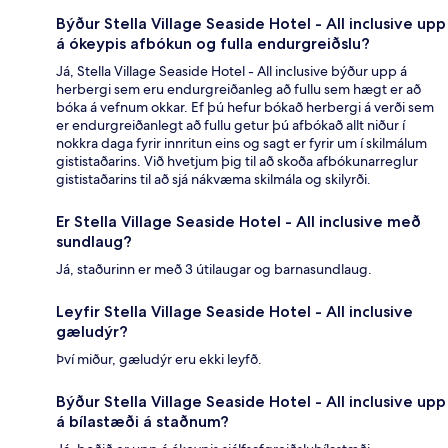
Býður Stella Village Seaside Hotel - All inclusive upp
á ókeypis afbókun og fulla endurgreiðslu?
Já, Stella Village Seaside Hotel - All inclusive býður upp á
herbergi sem eru endurgreiðanleg að fullu sem hægt er að
bóka á vefnum okkar. Ef þú hefur bókað herbergi á verði sem
er endurgreiðanlegt að fullu getur þú afbókað allt niður í
nokkra daga fyrir innritun eins og sagt er fyrir um í skilmálum
gististaðarins. Við hvetjum þig til að skoða afbókunarreglur
gististaðarins til að sjá nákvæma skilmála og skilyrði.
Er Stella Village Seaside Hotel - All inclusive með
sundlaug?
Já, staðurinn er með 3 útilaugar og barnasundlaug.
Leyfir Stella Village Seaside Hotel - All inclusive
gæludýr?
Því miður, gæludýr eru ekki leyfð.
Býður Stella Village Seaside Hotel - All inclusive upp
á bílastæði á staðnum?