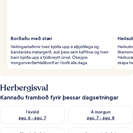
Borðaðu með stæl
Heilsu
Veitingastaðirnir tveir bjóða upp á alþjóðlega og
Heilsuli
bandaríska matargerð, auk þess sem kaffihús og tveir
líkamsme
barir bjóða upp á fjölbreytt úrval. Ókeypis
Heilsuræ
morgunverðarhlaðborð er í boði alla daga.
skapa he
Herbergisval
Kannaðu framboð fyrir þessar dagsetningar
Athuga framboð í kvöld ágú. 6 - ágú. 7
Athuga framboð á morgun ágú.
Í kvöld
Á morgun
ágú. 6 - ágú. 7
ágú. 7 - ágú. 8
Athuga framboð næstu helgi ágú. 7 - ágú. 9
Athuga framboð þarnæstu helgi