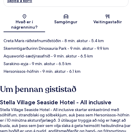
Skoða á korti
Kort
Hvað er í
Samgöngur
Veitingastaðir
nágrenninu?
Creta Maris ráðstefnumiðstöðin
- 8 mín. akstur
- 5.4 km
Skemmtigarðurinn Dinosauria Park
- 9 mín. akstur
- 9.9 km
Aquaworld-sædýrasafnið
- 9 mín. akstur
- 6.5 km
Sarakino-eyja
- 9 mín. akstur
- 6.5 km
Hersonissos-höfnin
- 9 mín. akstur
- 6.1 km
Um þennan gististað
Stella Village Seaside Hotel - All inclusive
Stella Village Seaside Hotel - All inclusive skartar einkaströnd með
sólhlífum, strandblaki og sólbekkjum, auk þess sem Hersonissos-höfnin
er í 10 mínútna akstursfjarlægð. 3 útilaugar tryggja að nóg er hægt að
busla, auk þess sem þeir sem vilja slaka á geta heimsótt heilsulindina þar
sem boðið er upp á nudd, andlitsmeðferðir og hand- og fótsnyrtingu.