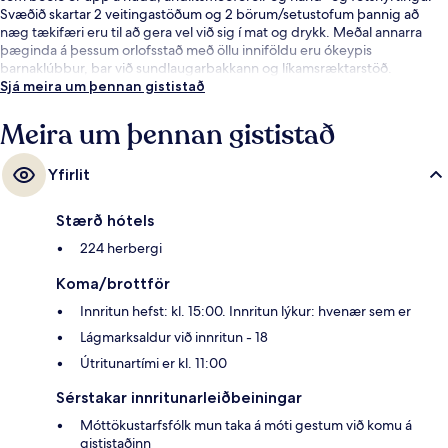
Svæðið skartar 2 veitingastöðum og 2 börum/setustofum þannig að
næg tækifæri eru til að gera vel við sig í mat og drykk. Meðal annarra
þæginda á þessum orlofsstað með öllu inniföldu eru ókeypis
barnaklúbbur, bar við sundlaugarbakkann og líkamsræktarstöð.
Sjá meira um þennan gististað
Meira um þennan gististað
Yfirlit
Stærð hótels
224 herbergi
Koma/brottför
Innritun hefst: kl. 15:00. Innritun lýkur: hvenær sem er
Lágmarksaldur við innritun - 18
Útritunartími er kl. 11:00
Sérstakar innritunarleiðbeiningar
Móttökustarfsfólk mun taka á móti gestum við komu á
gististaðinn