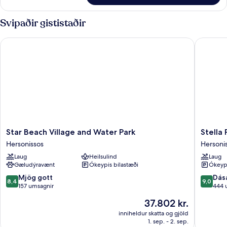
Svipaðir gististaðir
Star Beach Village and Water Park
Stella P
Star
Stella
Star Beach Village and Water Park
Stella
Beach
Palace
Hersonissos
Hersoni
Village
Aqua
Laug
Heilsulind
Laug
and
Park
Gæludýravænt
Ókeypis bílastæði
Ókeypi
Water
Resort
Park
Hersoni
8.4
9.0
Mjög gott
Dás
8,4
9,0
Hersonissos
af
af
157 umsagnir
444 
10,
10,
Verðið
37.802 kr.
Mjög
Dásamle
er
gott,
444
inniheldur skatta og gjöld
37.802 kr.
1. sep. - 2. sep.
157
umsagni