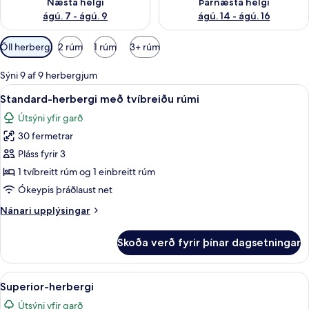
Næsta helgi
Þarnæsta helgi
ágú. 7 - ágú. 9
ágú. 14 - ágú. 16
Síur
Öll herbergi
2 rúm
1 rúm
3+ rúm
í
boði
Sýni 9 af 9 herbergjum
fyrir
Skoða
Standard-herbergi með tvíbreiðu rúmi 
4
Standard-herbergi með tvíbreiðu rúmi
herbergi
allar
Útsýni yfir garð
myndir
30 fermetrar
fyrir
Standard-
Pláss fyrir 3
herbergi
1 tvíbreitt rúm og 1 einbreitt rúm
með
Ókeypis þráðlaust net
tvíbreiðu
Nánari
Nánari upplýsingar
rúmi
upplýsingar
fyrir
Skoða verð fyrir þínar dagsetningar
Standard-
herbergi
með
Skoða
Superior-herbergi | Öryggishólf í herb
4
tvíbreiðu
Superior-herbergi
allar
rúmi
Útsýni yfir garð