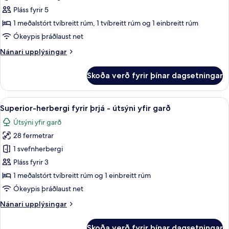
stúdíósvíta
Pláss fyrir 5
1 meðalstórt tvíbreitt rúm, 1 tvíbreitt rúm og 1 einbreitt rúm
Ókeypis þráðlaust net
Nánari
Nánari upplýsingar
upplýsingar
fyrir
Skoða verð fyrir þínar dagsetningar
Deluxe-
stúdíósvíta
Skoða
Superior-herbergi fyrir þrjá - útsýni y
6
Superior-herbergi fyrir þrjá - útsýni yfir garð
allar
Útsýni yfir garð
myndir
28 fermetrar
fyrir
Superior-
1 svefnherbergi
herbergi
Pláss fyrir 3
fyrir
1 meðalstórt tvíbreitt rúm og 1 einbreitt rúm
þrjá
Ókeypis þráðlaust net
-
Nánari
Nánari upplýsingar
útsýni
upplýsingar
yfir
fyrir
Skoða verð fyrir þínar dagsetningar