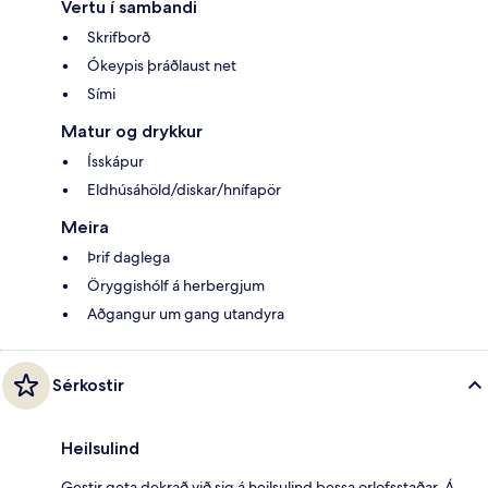
Vertu í sambandi
Skrifborð
Ókeypis þráðlaust net
Sími
Matur og drykkur
Ísskápur
Eldhúsáhöld/diskar/hnífapör
Meira
Þrif daglega
Öryggishólf á herbergjum
Aðgangur um gang utandyra
Sérkostir
Heilsulind
Gestir geta dekrað við sig á heilsulind þessa orlofsstaðar. Á