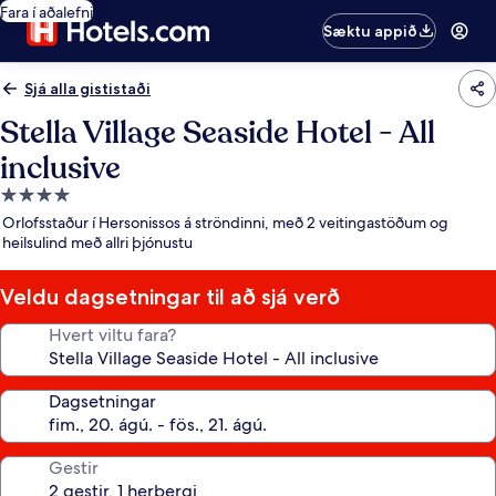
Fara í aðalefni
Sæktu appið
Sjá alla gististaði
Stella Village Seaside Hotel - All
inclusive
4.0
stjörnu
Orlofsstaður í Hersonissos á ströndinni, með 2 veitingastöðum og
gististaður
heilsulind með allri þjónustu
Veldu dagsetningar til að sjá verð
Hvert viltu fara?
Dagsetningar
Gestir