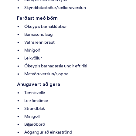
Skyndibitastaður/sælkeraverslun
Ferðast með börn
Ókeypis barnaklúbbur
Barnasundlaug
Vatnsrennibraut
Mínígolf
Leikvöllur
Ókeypis barnagæsla undir eftirliti
Matvöruverslun/sjoppa
Áhugavert að gera
Tennisvellir
Leikfimitímar
Strandblak
Mínígolf
Biljarðborð
Aðgangur að einkaströnd