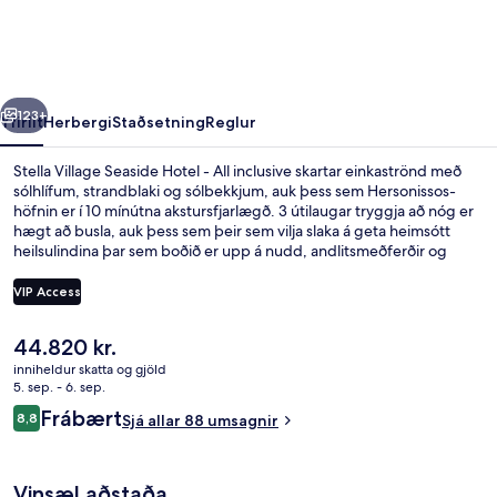
Hotel
-
All
rra
Næsta
inclusive
123+
Yfirlit
Herbergi
Staðsetning
Reglur
Stella Village Seaside Hotel - All inclusive skartar einkaströnd með
sólhlífum, strandblaki og sólbekkjum, auk þess sem Hersonissos-
höfnin er í 10 mínútna akstursfjarlægð. 3 útilaugar tryggja að nóg er
hægt að busla, auk þess sem þeir sem vilja slaka á geta heimsótt
heilsulindina þar sem boðið er upp á nudd, andlitsmeðferðir og
hand- og fótsnyrtingu. Svæðið skartar 2 veitingastöðum og 2
börum/setustofum þannig að næg tækifæri eru til að gera vel við sig
VIP Access
í mat og drykk. Meðal annarra þæginda á þessum orlofsstað með
öllu inniföldu eru ókeypis barnaklúbbur, bar við sundlaugarbakkann
Núverandi
44.820 kr.
og líkamsræktarstöð.
Gufubað, heitur pottur, eimbað, tyrk
verð
inniheldur skatta og gjöld
er
5. sep. - 6. sep.
44.820 kr.
Umsagnir
Frábært
8,8
Sjá allar 88 umsagnir
8,8 af 10
Vinsæl aðstaða