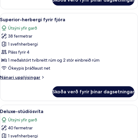
Fjölskylduherbergi
Skoða
Superior-herbergi fyrir fjóra | Öryggis
4
Superior-herbergi fyrir fjóra
allar
Útsýni yfir garð
myndir
38 fermetrar
fyrir
Superior-
1 svefnherbergi
herbergi
Pláss fyrir 4
fyrir
1 meðalstórt tvíbreitt rúm og 2 stór einbreið rúm
fjóra
Ókeypis þráðlaust net
Nánari
Nánari upplýsingar
upplýsingar
fyrir
Skoða verð fyrir þínar dagsetningar
Superior-
herbergi
fyrir
Skoða
Deluxe-stúdíósvíta | Öryggishólf í her
7
fjóra
Deluxe-stúdíósvíta
allar
Útsýni yfir garð
myndir
40 fermetrar
fyrir
Deluxe-
1 svefnherbergi