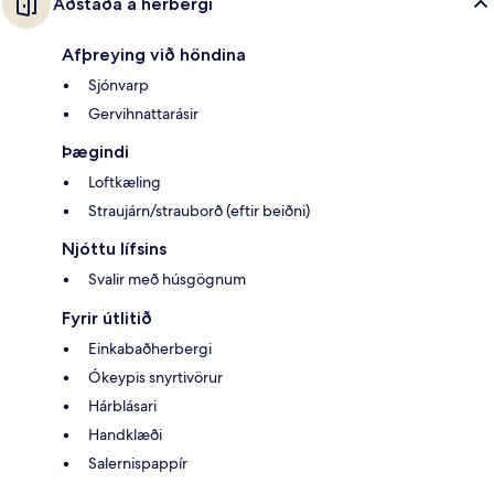
Aðstaða á herbergi
Afþreying við höndina
Sjónvarp
Gervihnattarásir
Þægindi
Loftkæling
Straujárn/strauborð (eftir beiðni)
Njóttu lífsins
Svalir með húsgögnum
Fyrir útlitið
Einkabaðherbergi
Ókeypis snyrtivörur
Hárblásari
Handklæði
Salernispappír