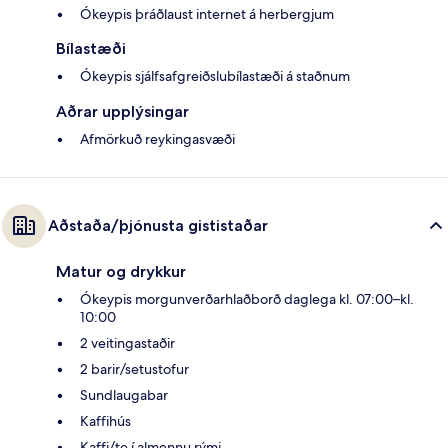
Ókeypis þráðlaust internet á herbergjum
Bílastæði
Ókeypis sjálfsafgreiðslubílastæði á staðnum
Aðrar upplýsingar
Afmörkuð reykingasvæði
Aðstaða/þjónusta gististaðar
Matur og drykkur
Ókeypis morgunverðarhlaðborð daglega kl. 07:00–kl.
10:00
2 veitingastaðir
2 barir/setustofur
Sundlaugabar
Kaffihús
Kaffi/te í almennu rými