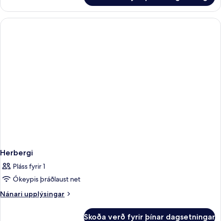
Herbergi
Pláss fyrir 1
Ókeypis þráðlaust net
Nánari
Nánari upplýsingar
upplýsingar
fyrir
Skoða verð fyrir þínar dagsetningar
Herbergi