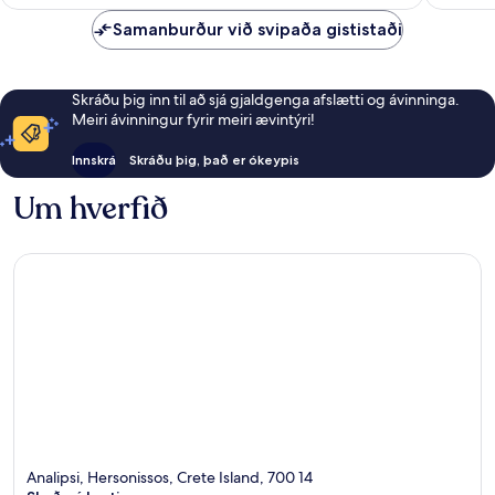
umsagnir
Samanburður við svipaða gististaði
Skráðu þig inn til að sjá gjaldgenga afslætti og ávinninga.
Meiri ávinningur fyrir meiri ævintýri!
Innskrá
Skráðu þig, það er ókeypis
Um hverfið
Analipsi, Hersonissos, Crete Island, 700 14