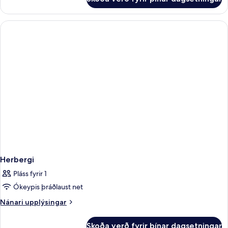
garð
Superior-
herbergi
fyrir
þrjá
-
útsýni
yfir
garð
Herbergi
Pláss fyrir 1
Ókeypis þráðlaust net
Nánari
Nánari upplýsingar
upplýsingar
fyrir
Skoða verð fyrir þínar dagsetningar