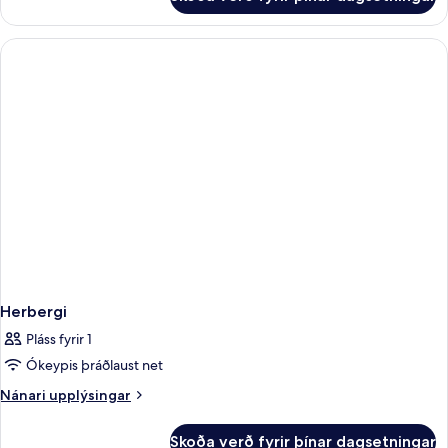
Herbergi
Herbergi
Pláss fyrir 1
Ókeypis þráðlaust net
Nánari
Nánari upplýsingar
upplýsingar
fyrir
Skoða verð fyrir þínar dagsetningar
Herbergi