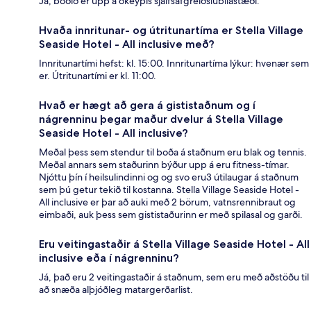
Já, boðið er upp á ókeypis sjálfsafgreiðslubílastæði.
Hvaða innritunar- og útritunartíma er Stella Village
Seaside Hotel - All inclusive með?
Innritunartími hefst: kl. 15:00. Innritunartíma lýkur: hvenær sem
er. Útritunartími er kl. 11:00.
Hvað er hægt að gera á gististaðnum og í
nágrenninu þegar maður dvelur á Stella Village
Seaside Hotel - All inclusive?
Meðal þess sem stendur til boða á staðnum eru blak og tennis.
Meðal annars sem staðurinn býður upp á eru fitness-tímar.
Njóttu þín í heilsulindinni og og svo eru3 útilaugar á staðnum
sem þú getur tekið til kostanna. Stella Village Seaside Hotel -
All inclusive er þar að auki með 2 börum, vatnsrennibraut og
eimbaði, auk þess sem gististaðurinn er með spilasal og garði.
Eru veitingastaðir á Stella Village Seaside Hotel - All
inclusive eða í nágrenninu?
Já, það eru 2 veitingastaðir á staðnum, sem eru með aðstöðu til
að snæða alþjóðleg matargerðarlist.