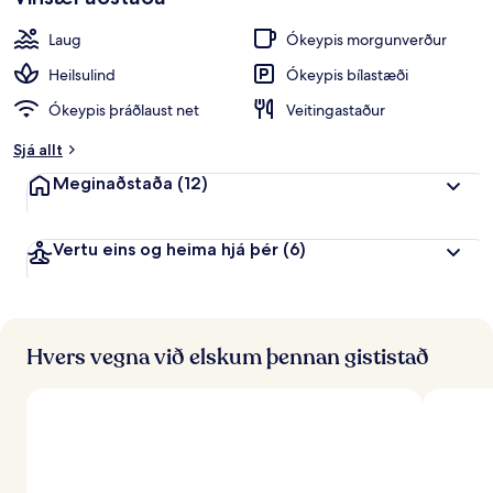
Laug
Ókeypis morgunverður
Heilsulind
Ókeypis bílastæði
Ókeypis þráðlaust net
Veitingastaður
Sjá allt
Meginaðstaða
(12)
Vertu eins og heima hjá þér
(6)
Hvers vegna við elskum þennan gististað