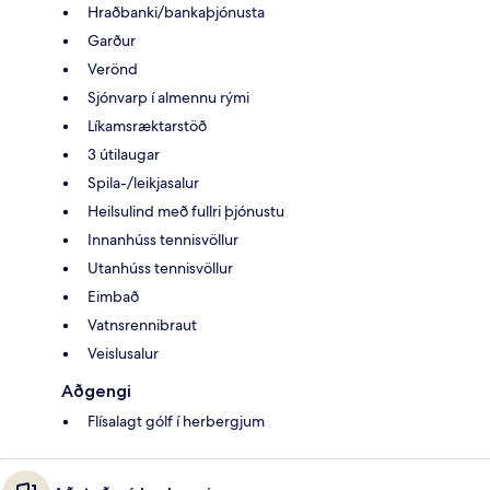
Hraðbanki/bankaþjónusta
Garður
Verönd
Sjónvarp í almennu rými
Líkamsræktarstöð
3 útilaugar
Spila-/leikjasalur
Heilsulind með fullri þjónustu
Innanhúss tennisvöllur
Utanhúss tennisvöllur
Eimbað
Vatnsrennibraut
Veislusalur
Aðgengi
Flísalagt gólf í herbergjum