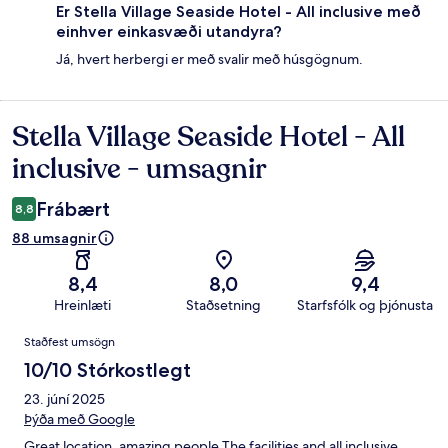
Er Stella Village Seaside Hotel - All inclusive með
einhver einkasvæði utandyra?
Já, hvert herbergi er með svalir með húsgögnum.
Stella Village Seaside Hotel - All
Umsagnir
inclusive - umsagnir
Frábært
8,8
88 umsagnir
8,4
8,0
9,4
Hreinlæti
Staðsetning
Starfsfólk og þjónusta
Umsagnir
Staðfest umsögn
10/10 Stórkostlegt
23. júní 2025
Þýða með Google
Great location, amazing people The facilities and all inclusive