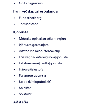
Golf í nágrenninu
Fyrir viðskiptaferðalanga
Fundarherbergi
Tölvuaðstaða
Þjónusta
Móttaka opin allan sólarhringinn
Þjónusta gestastjóra
Aðstoð við miða-/ferðakaup
Eðalvagna- eða leigubílaþjónusta
Fatahreinsun/þvottaþjónusta
Hárgreiðslustofa
Farangursgeymsla
Sólbekkir (legubekkir)
Sólhlífar
Sólstólar
Aðstaða