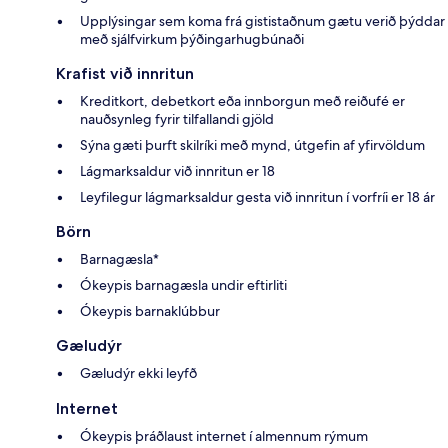
Upplýsingar sem koma frá gististaðnum gætu verið þýddar
með sjálfvirkum þýðingarhugbúnaði
Krafist við innritun
Kreditkort, debetkort eða innborgun með reiðufé er
nauðsynleg fyrir tilfallandi gjöld
Sýna gæti þurft skilríki með mynd, útgefin af yfirvöldum
Lágmarksaldur við innritun er 18
Leyfilegur lágmarksaldur gesta við innritun í vorfríi er 18 ár
Börn
Barnagæsla*
Ókeypis barnagæsla undir eftirliti
Ókeypis barnaklúbbur
Gæludýr
Gæludýr ekki leyfð
Internet
Ókeypis þráðlaust internet í almennum rýmum