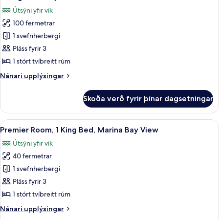
(Executive
myndir
Útsýni yfir vík
Lounge
fyrir
Access)
100 fermetrar
Premier
1 svefnherbergi
Suite,
1
Pláss fyrir 3
King
1 stórt tvíbreitt rúm
Bed,
Nánari
Nánari upplýsingar
Marina
upplýsingar
Bay
fyrir
Skoða verð fyrir þínar dagsetningar
Premier
View
Suite,
(Executive
1
Skoða
Premier Room, 1 King Bed, Marina Bay V
Lounge
7
King
Premier Room, 1 King Bed, Marina Bay View
allar
Bed,
Access)
Útsýni yfir vík
Marina
myndir
Bay
40 fermetrar
fyrir
View
Premier
1 svefnherbergi
(Executive
Room,
Lounge
Pláss fyrir 3
Access)
1
1 stórt tvíbreitt rúm
King
Nánari
Nánari upplýsingar
Bed,
upplýsingar