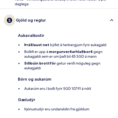
daglega
Gjöld og reglur
Aukavalkostir
Þráðlaust net
býðst á herbergjum fyrir aukagjald
Boðið er upp á
morgunverðarhlaðborð
gegn
aukagjaldi sem er um það bil 45 SGD á mann
Síðbúin brottför
getur verið möguleg gegn
aukagjaldi
Börn og aukarúm
Aukarúm eru í boði fyrir SGD 107.91 á nótt
Gæludýr
Þjónustudýr eru undanskilin frá gjöldum