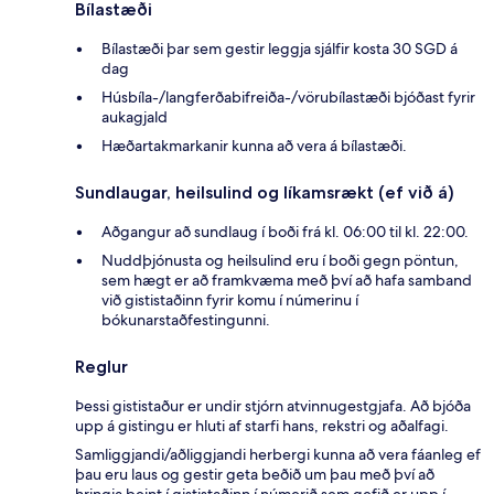
Bílastæði
Bílastæði þar sem gestir leggja sjálfir kosta 30 SGD á
dag
Húsbíla-/langferðabifreiða-/vörubílastæði bjóðast fyrir
aukagjald
Hæðartakmarkanir kunna að vera á bílastæði.
Sundlaugar, heilsulind og líkamsrækt (ef við á)
Aðgangur að sundlaug í boði frá kl. 06:00 til kl. 22:00.
Nuddþjónusta og heilsulind eru í boði gegn pöntun,
sem hægt er að framkvæma með því að hafa samband
við gististaðinn fyrir komu í númerinu í
bókunarstaðfestingunni.
Reglur
Þessi gististaður er undir stjórn atvinnugestgjafa. Að bjóða
upp á gistingu er hluti af starfi hans, rekstri og aðalfagi.
Samliggjandi/aðliggjandi herbergi kunna að vera fáanleg ef
þau eru laus og gestir geta beðið um þau með því að
hringja beint í gististaðinn í númerið sem gefið er upp í