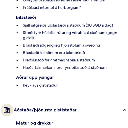
Þráðlaust internet á herbergjum*
Bílastæði
Sjálfsafgreiðslubílastæði á staðnum (30 SGD á dag)
Stæði fyrir húsbíla, rútur og vörubíla á staðnum (gegn
gjaldi)
Bílastæði aðgengileg hjólastólum á svæðinu
Bílastæði á staðnum eru takmörkuð
Hleðslustöð fyrir rafmagnsbíla á staðnum
Hæðartakmarkanir eru fyrir bílastæði á staðnum
Aðrar upplýsingar
Reyklaus gististaður
Aðstaða/þjónusta gististaðar
Matur og drykkur