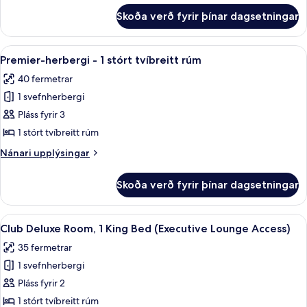
Bed
fyrir
Skoða verð fyrir þínar dagsetningar
Studio
Room,
1
Skoða
Premier-herbergi - 1 stórt tvíbreitt rú
5
King
Premier-herbergi - 1 stórt tvíbreitt rúm
allar
Bed
40 fermetrar
myndir
1 svefnherbergi
fyrir
Premier-
Pláss fyrir 3
herbergi
1 stórt tvíbreitt rúm
-
Nánari
Nánari upplýsingar
1
upplýsingar
stórt
fyrir
Skoða verð fyrir þínar dagsetningar
Premier-
tvíbreitt
herbergi
rúm
-
Skoða
Club Deluxe Room, 1 King Bed (Executiv
7
1
Club Deluxe Room, 1 King Bed (Executive Lounge Access)
allar
stórt
35 fermetrar
tvíbreitt
myndir
rúm
1 svefnherbergi
fyrir
Club
Pláss fyrir 2
Deluxe
1 stórt tvíbreitt rúm