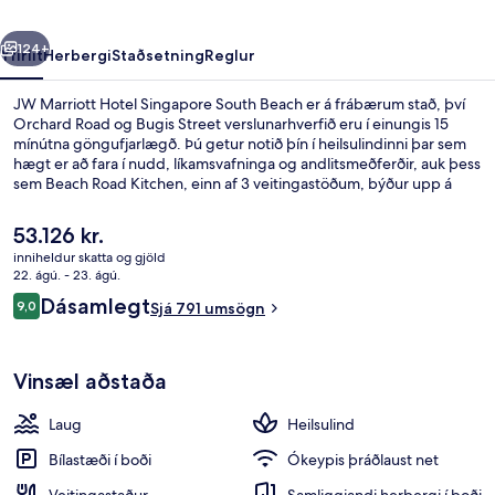
Beach
rra
Næsta
124+
Yfirlit
Herbergi
Staðsetning
Reglur
JW Marriott Hotel Singapore South Beach er á frábærum stað, því
Orchard Road og Bugis Street verslunarhverfið eru í einungis 15
mínútna göngufjarlægð. Þú getur notið þín í heilsulindinni þar sem
hægt er að fara í nudd, líkamsvafninga og andlitsmeðferðir, auk þess
sem Beach Road Kitchen, einn af 3 veitingastöðum, býður upp á
morgunverð, hádegisverð og kvöldverð, en alþjóðleg
matargerðarlist er sérhæfing staðarins. Meðal annarra þæginda á
Núverandi
53.126 kr.
þessu hóteli fyrir vandláta eru 2 útilaugar, bar við
verð
inniheldur skatta og gjöld
sundlaugarbakkann og líkamsræktaraðstaða. Aðrir gestir hafa
er
22. ágú. - 23. ágú.
sérstaklega sagt að hjálpsamt starfsfólk sé meðal helstu kosta
Útsýni frá gististað
53.126 kr.
Umsagnir
gististaðarins. Það er ekki langt að fara til að komast í
Dásamlegt
9,0
Sjá 791 umsögn
9,0 af 10
almenningssamgöngur: Esplanade lestarstöðin er í nokkurra skrefa
fjarlægð og City Hall lestarstöðin er í 7 mínútna göngufjarlægð.
Vinsæl aðstaða
Laug
Heilsulind
Bílastæði í boði
Ókeypis þráðlaust net