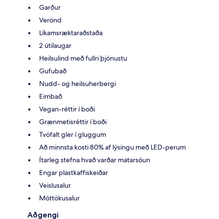
Garður
Verönd
Líkamsræktaraðstaða
2 útilaugar
Heilsulind með fullri þjónustu
Gufubað
Nudd- og heilsuherbergi
Eimbað
Vegan-réttir í boði
Grænmetisréttir í boði
Tvöfalt gler í gluggum
Að minnsta kosti 80% af lýsingu með LED-perum
Ítarleg stefna hvað varðar matarsóun
Engar plastkaffiskeiðar
Veislusalur
Móttökusalur
Aðgengi