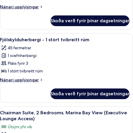
-
Nánari
Nánari upplýsingar
2
upplýsingar
einbreið
fyrir
Skoða verð fyrir þínar dagsetningar
Premier-
rúm
herbergi
-
Skoða
Fjölskylduherbergi - 1 stórt tvíbreitt r
5
2
Fjölskylduherbergi - 1 stórt tvíbreitt rúm
allar
einbreið
45 fermetrar
rúm
myndir
1 svefnherbergi
fyrir
Fjölskylduherbergi
Pláss fyrir 3
-
1 stórt tvíbreitt rúm
1
Nánari
Nánari upplýsingar
stórt
upplýsingar
tvíbreitt
fyrir
Skoða verð fyrir þínar dagsetningar
Fjölskylduherbergi
rúm
-
1
Skoða
Chairman Suite, 2 Bedrooms, Marina Bay
7
stórt
Chairman Suite, 2 Bedrooms, Marina Bay View (Executive
allar
tvíbreitt
Lounge Access)
rúm
myndir
Útsýni yfir vík
fyrir