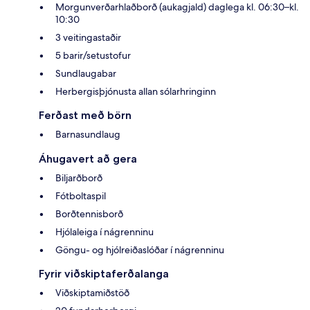
Morgunverðarhlaðborð (aukagjald) daglega kl. 06:30–kl.
10:30
3 veitingastaðir
5 barir/setustofur
Sundlaugabar
Herbergisþjónusta allan sólarhringinn
Ferðast með börn
Barnasundlaug
Áhugavert að gera
Biljarðborð
Fótboltaspil
Borðtennisborð
Hjólaleiga í nágrenninu
Göngu- og hjólreiðaslóðar í nágrenninu
Fyrir viðskiptaferðalanga
Viðskiptamiðstöð