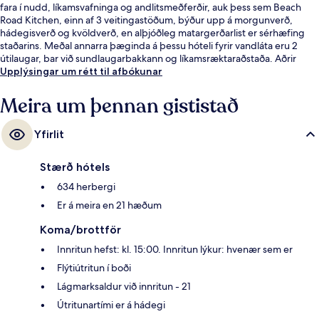
fara í nudd, líkamsvafninga og andlitsmeðferðir, auk þess sem Beach
Road Kitchen, einn af 3 veitingastöðum, býður upp á morgunverð,
hádegisverð og kvöldverð, en alþjóðleg matargerðarlist er sérhæfing
staðarins. Meðal annarra þæginda á þessu hóteli fyrir vandláta eru 2
útilaugar, bar við sundlaugarbakkann og líkamsræktaraðstaða. Aðrir
gestir hafa sérstaklega sagt að hjálpsamt starfsfólk sé meðal helstu kosta
Upplýsingar um rétt til afbókunar
gististaðarins. Það er ekki langt að fara til að komast í
almenningssamgöngur: Esplanade lestarstöðin er í nokkurra skrefa
Meira um þennan gististað
fjarlægð og City Hall lestarstöðin er í 7 mínútna göngufjarlægð.
Yfirlit
Stærð hótels
634 herbergi
Er á meira en 21 hæðum
Koma/brottför
Innritun hefst: kl. 15:00. Innritun lýkur: hvenær sem er
Flýtiútritun í boði
Lágmarksaldur við innritun - 21
Útritunartími er á hádegi