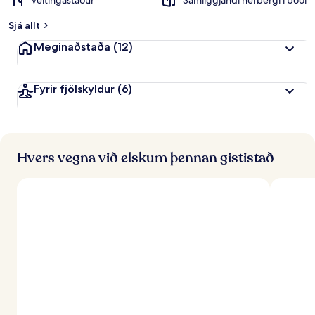
Veitingastaður
Samliggjandi herbergi í boði
Sjá allt
Meginaðstaða
(12)
Fyrir fjölskyldur
(6)
Hvers vegna við elskum þennan gististað