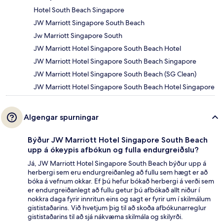
Hotel South Beach Singapore
JW Marriott Singapore South Beach
Jw Marriott Singapore South
JW Marriott Hotel Singapore South Beach Hotel
JW Marriott Hotel Singapore South Beach Singapore
JW Marriott Hotel Singapore South Beach (SG Clean)
JW Marriott Hotel Singapore South Beach Hotel Singapore
Algengar spurningar
Býður JW Marriott Hotel Singapore South Beach
upp á ókeypis afbókun og fulla endurgreiðslu?
Já, JW Marriott Hotel Singapore South Beach býður upp á
herbergi sem eru endurgreiðanleg að fullu sem hægt er að
bóka á vefnum okkar. Ef þú hefur bókað herbergi á verði sem
er endurgreiðanlegt að fullu getur þú afbókað allt niður í
nokkra daga fyrir innritun eins og sagt er fyrir um í skilmálum
gististaðarins. Við hvetjum þig til að skoða afbókunarreglur
gististaðarins til að sjá nákvæma skilmála og skilyrði.