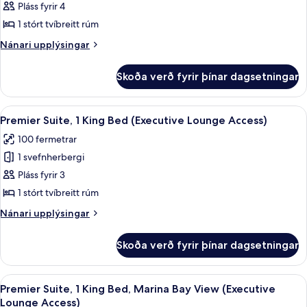
Deluxe
Pláss fyrir 4
Access)
Suite,
1 stórt tvíbreitt rúm
1
Nánari
Nánari upplýsingar
King
upplýsingar
Bed
fyrir
Skoða verð fyrir þínar dagsetningar
Deluxe
(Executive
Suite,
Lounge
1
Skoða
Premier Suite, 1 King Bed (Executive 
Access)
5
King
Premier Suite, 1 King Bed (Executive Lounge Access)
allar
Bed
100 fermetrar
(Executive
myndir
Lounge
1 svefnherbergi
fyrir
Access)
Premier
Pláss fyrir 3
Suite,
1 stórt tvíbreitt rúm
1
Nánari
Nánari upplýsingar
King
upplýsingar
Bed
fyrir
Skoða verð fyrir þínar dagsetningar
Premier
(Executive
Suite,
Lounge
1
Skoða
Premier Suite, 1 King Bed, Marina Bay V
Access)
8
King
Premier Suite, 1 King Bed, Marina Bay View (Executive
allar
Bed
Lounge Access)