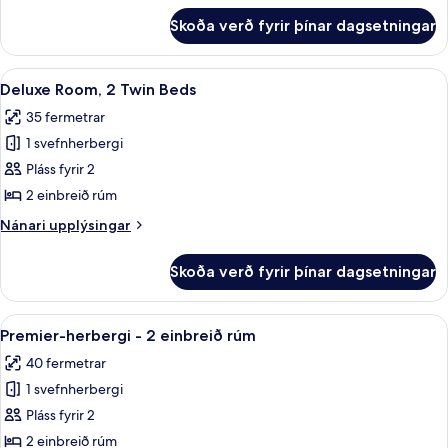
Marina
fyrir
Skoða verð fyrir þínar dagsetningar
Premier
Bay
Room,
View
1
Skoða
Deluxe Room, 2 Twin Beds | Míníbar, ör
6
King
Deluxe Room, 2 Twin Beds
allar
Bed,
35 fermetrar
Marina
myndir
Bay
1 svefnherbergi
fyrir
View
Deluxe
Pláss fyrir 2
Room,
2 einbreið rúm
2
Nánari
Nánari upplýsingar
Twin
upplýsingar
Beds
fyrir
Skoða verð fyrir þínar dagsetningar
Deluxe
Room,
2
Skoða
Premier-herbergi - 2 einbreið rúm | Mín
6
Twin
Premier-herbergi - 2 einbreið rúm
allar
Beds
40 fermetrar
myndir
1 svefnherbergi
fyrir
Premier-
Pláss fyrir 2
herbergi
2 einbreið rúm