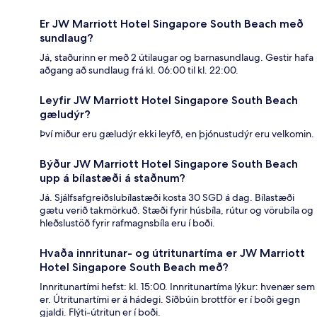
Er JW Marriott Hotel Singapore South Beach með
sundlaug?
Já, staðurinn er með 2 útilaugar og barnasundlaug. Gestir hafa
aðgang að sundlaug frá kl. 06:00 til kl. 22:00.
Leyfir JW Marriott Hotel Singapore South Beach
gæludýr?
Því miður eru gæludýr ekki leyfð, en þjónustudýr eru velkomin.
Býður JW Marriott Hotel Singapore South Beach
upp á bílastæði á staðnum?
Já. Sjálfsafgreiðslubílastæði kosta 30 SGD á dag. Bílastæði
gætu verið takmörkuð. Stæði fyrir húsbíla, rútur og vörubíla og
hleðslustöð fyrir rafmagnsbíla eru í boði.
Hvaða innritunar- og útritunartíma er JW Marriott
Hotel Singapore South Beach með?
Innritunartími hefst: kl. 15:00. Innritunartíma lýkur: hvenær sem
er. Útritunartími er á hádegi. Síðbúin brottför er í boði gegn
gjaldi. Flýti-útritun er í boði.