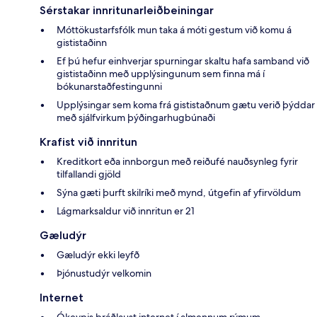
Sérstakar innritunarleiðbeiningar
Móttökustarfsfólk mun taka á móti gestum við komu á
gististaðinn
Ef þú hefur einhverjar spurningar skaltu hafa samband við
gististaðinn með upplýsingunum sem finna má í
bókunarstaðfestingunni
Upplýsingar sem koma frá gististaðnum gætu verið þýddar
með sjálfvirkum þýðingarhugbúnaði
Krafist við innritun
Kreditkort eða innborgun með reiðufé nauðsynleg fyrir
tilfallandi gjöld
Sýna gæti þurft skilríki með mynd, útgefin af yfirvöldum
Lágmarksaldur við innritun er 21
Gæludýr
Gæludýr ekki leyfð
Þjónustudýr velkomin
Internet
Ókeypis þráðlaust internet í almennum rýmum