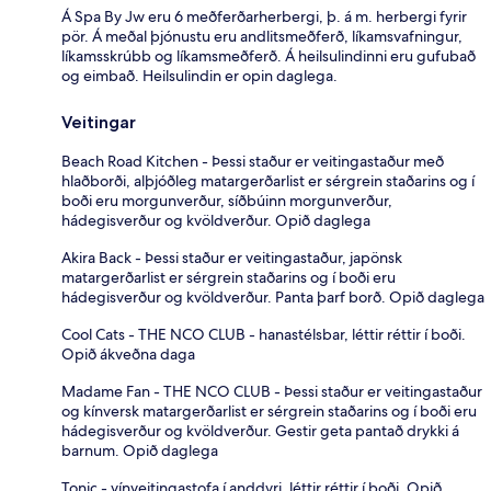
Á Spa By Jw eru 6 meðferðarherbergi, þ. á m. herbergi fyrir
pör. Á meðal þjónustu eru andlitsmeðferð, líkamsvafningur,
líkamsskrúbb og líkamsmeðferð. Á heilsulindinni eru gufubað
og eimbað. Heilsulindin er opin daglega.
Veitingar
Beach Road Kitchen - Þessi staður er veitingastaður með
hlaðborði, alþjóðleg matargerðarlist er sérgrein staðarins og í
boði eru morgunverður, síðbúinn morgunverður,
hádegisverður og kvöldverður. Opið daglega
Akira Back - Þessi staður er veitingastaður, japönsk
matargerðarlist er sérgrein staðarins og í boði eru
hádegisverður og kvöldverður. Panta þarf borð. Opið daglega
Cool Cats - THE NCO CLUB - hanastélsbar, léttir réttir í boði.
Opið ákveðna daga
Madame Fan - THE NCO CLUB - Þessi staður er veitingastaður
og kínversk matargerðarlist er sérgrein staðarins og í boði eru
hádegisverður og kvöldverður. Gestir geta pantað drykki á
barnum. Opið daglega
Tonic - vínveitingastofa í anddyri, léttir réttir í boði. Opið