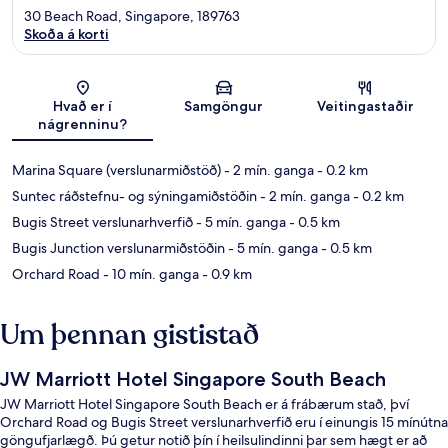
30 Beach Road, Singapore, 189763
Skoða á korti
Kort
Hvað er í
Samgöngur
Veitingastaðir
nágrenninu?
Marina Square (verslunarmiðstöð)
- 2 mín. ganga
- 0.2 km
Suntec ráðstefnu- og sýningamiðstöðin
- 2 mín. ganga
- 0.2 km
Bugis Street verslunarhverfið
- 5 mín. ganga
- 0.5 km
Bugis Junction verslunarmiðstöðin
- 5 mín. ganga
- 0.5 km
Orchard Road
- 10 mín. ganga
- 0.9 km
Um þennan gististað
JW Marriott Hotel Singapore South Beach
JW Marriott Hotel Singapore South Beach er á frábærum stað, því
Orchard Road og Bugis Street verslunarhverfið eru í einungis 15 mínútna
göngufjarlægð. Þú getur notið þín í heilsulindinni þar sem hægt er að