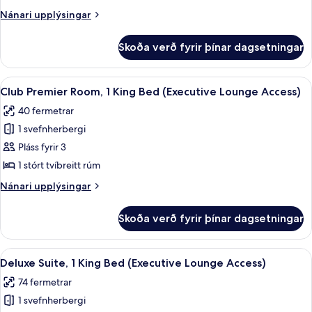
Room,
Nánari
Nánari upplýsingar
1
upplýsingar
King
fyrir
Skoða verð fyrir þínar dagsetningar
Club
Bed
Deluxe
(Executive
Room,
Skoða
Club Premier Room, 1 King Bed (Executi
Lounge
9
1
Club Premier Room, 1 King Bed (Executive Lounge Access)
allar
King
Access)
40 fermetrar
Bed
myndir
(Executive
1 svefnherbergi
fyrir
Lounge
Club
Pláss fyrir 3
Access)
Premier
1 stórt tvíbreitt rúm
Room,
Nánari
Nánari upplýsingar
1
upplýsingar
King
fyrir
Skoða verð fyrir þínar dagsetningar
Club
Bed
Premier
(Executive
Room,
Skoða
Deluxe Suite, 1 King Bed (Executive L
Lounge
7
1
Deluxe Suite, 1 King Bed (Executive Lounge Access)
allar
King
Access)
74 fermetrar
Bed
myndir
(Executive
1 svefnherbergi
fyrir
Lounge