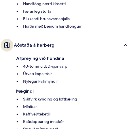
Handföng nærri klósetti
Færanleg sturta
Blikkandi brunavarnabjalla
Hurðir með beinum handföngum
Aðstaða á herbergi
Afþreying við höndina
40-tommu LED-sjónvarp
Úrvals kapalrásir
Nýlegar kvikmyndir
Þægindi
Sjálfvirk kynding og loftkæling
Míníbar
Kaffivél/teketill
Baðsloppar og inniskór
Straujárn/strauborð