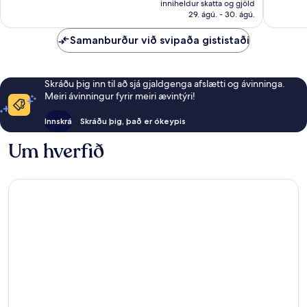
umsagnir
umsögn
inniheldur skatta og gjöld
42.594 kr.
29. ágú. - 30. ágú.
Samanburður við svipaða gististaði
Skráðu þig inn til að sjá gjaldgenga afslætti og ávinninga.
Meiri ávinningur fyrir meiri ævintýri!
Innskrá
Skráðu þig, það er ókeypis
Um hverfið