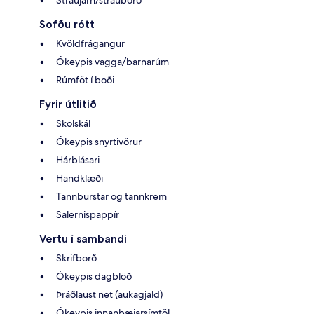
Sofðu rótt
Kvöldfrágangur
Ókeypis vagga/barnarúm
Rúmföt í boði
Fyrir útlitið
Skolskál
Ókeypis snyrtivörur
Hárblásari
Handklæði
Tannburstar og tannkrem
Salernispappír
Vertu í sambandi
Skrifborð
Ókeypis dagblöð
Þráðlaust net (aukagjald)
Ókeypis innanbæjarsímtöl