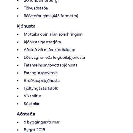
20 fundarherbergi
Tölvuaðstaða
Ráðstefnurými (443 fermetra)
Þjónusta
Móttaka opin allan sólarhringinn
Þjónusta gestastjóra
Aðstoð við miða-/ferðakaup
Eðalvagna- eða leigubílaþjónusta
Fatahreinsun/þvottaþjónusta
Farangursgeymsla
Brúðkaupsþjónusta
Fjöltyngt starfsfólk
Vikapiltur
Sólstólar
Aðstaða
6 byggingar/turnar
Byggt 2015