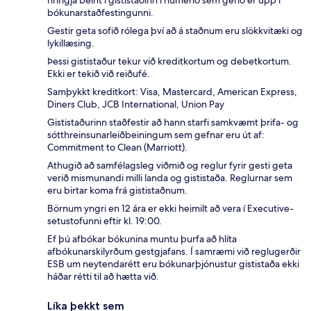
bókunarstaðfestingunni.
Gestir geta sofið rólega því að á staðnum eru slökkvitæki og
lykillæsing.
Þessi gististaður tekur við kreditkortum og debetkortum.
Ekki er tekið við reiðufé.
Samþykkt kreditkort: Visa, Mastercard, American Express,
Diners Club, JCB International, Union Pay
Gististaðurinn staðfestir að hann starfi samkvæmt þrifa- og
sótthreinsunarleiðbeiningum sem gefnar eru út af:
Commitment to Clean (Marriott).
Athugið að samfélagsleg viðmið og reglur fyrir gesti geta
verið mismunandi milli landa og gististaða. Reglurnar sem
eru birtar koma frá gististaðnum.
Börnum yngri en 12 ára er ekki heimilt að vera í Executive-
setustofunni eftir kl. 19:00.
Ef þú afbókar bókunina muntu þurfa að hlíta
afbókunarskilyrðum gestgjafans. Í samræmi við reglugerðir
ESB um neytendarétt eru bókunarþjónustur gististaða ekki
háðar rétti til að hætta við.
Líka þekkt sem