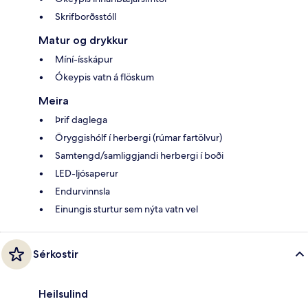
Skrifborðsstóll
Matur og drykkur
Míní-ísskápur
Ókeypis vatn á flöskum
Meira
Þrif daglega
Öryggishólf í herbergi (rúmar fartölvur)
Samtengd/samliggjandi herbergi í boði
LED-ljósaperur
Endurvinnsla
Einungis sturtur sem nýta vatn vel
Sérkostir
Heilsulind