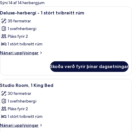
boði
Sýni 14 af 14 herbergjum
fyrir
Skoða
Deluxe-herbergi - 1 stórt tvíbreitt rúm
5
Deluxe-herbergi - 1 stórt tvíbreitt rúm
herbergi
allar
35 fermetrar
myndir
1 svefnherbergi
fyrir
Deluxe-
Pláss fyrir 2
herbergi
1 stórt tvíbreitt rúm
-
Nánari
Nánari upplýsingar
1
upplýsingar
stórt
fyrir
Skoða verð fyrir þínar dagsetningar
Deluxe-
tvíbreitt
herbergi
rúm
-
Skoða
Studio Room, 1 King Bed | Míníbar, öryg
4
1
Studio Room, 1 King Bed
allar
stórt
30 fermetrar
tvíbreitt
myndir
rúm
1 svefnherbergi
fyrir
Studio
Pláss fyrir 2
Room,
1 stórt tvíbreitt rúm
1
Nánari
Nánari upplýsingar
King
upplýsingar