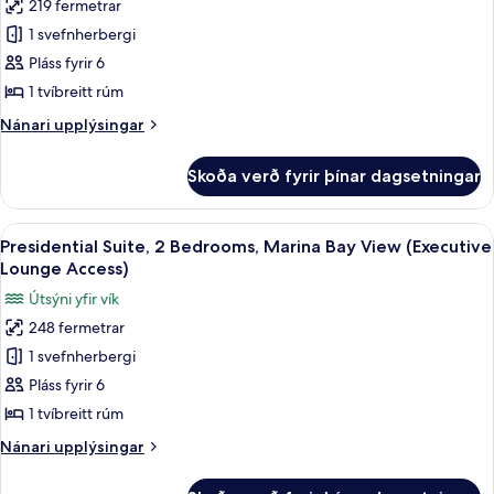
219 fermetrar
Chairman
1 svefnherbergi
Suite,
2
Pláss fyrir 6
Bedrooms,
1 tvíbreitt rúm
Marina
Nánari
Nánari upplýsingar
Bay
upplýsingar
View
fyrir
Skoða verð fyrir þínar dagsetningar
Chairman
(Executive
Suite,
Lounge
2
Skoða
Presidential Suite, 2 Bedrooms, Marin
Access)
7
Bedrooms,
Presidential Suite, 2 Bedrooms, Marina Bay View (Executive
allar
Marina
Lounge Access)
Bay
myndir
Útsýni yfir vík
View
fyrir
(Executive
248 fermetrar
Presidential
Lounge
1 svefnherbergi
Suite,
Access)
2
Pláss fyrir 6
Bedrooms,
1 tvíbreitt rúm
Marina
Nánari
Nánari upplýsingar
Bay
upplýsingar
View
fyrir