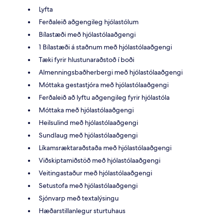
Lyfta
Ferðaleið aðgengileg hjólastólum
Bílastæði með hjólastólaaðgengi
1 Bílastæði á staðnum með hjólastólaaðgengi
Tæki fyrir hlustunaraðstoð í boði
Almenningsbaðherbergi með hjólastólaaðgengi
Móttaka gestastjóra með hjólastólaaðgengi
Ferðaleið að lyftu aðgengileg fyrir hjólastóla
Móttaka með hjólastólaaðgengi
Heilsulind með hjólastólaaðgengi
Sundlaug með hjólastólaaðgengi
Líkamsræktaraðstaða með hjólastólaaðgengi
Viðskiptamiðstöð með hjólastólaaðgengi
Veitingastaður með hjólastólaaðgengi
Setustofa með hjólastólaaðgengi
Sjónvarp með textalýsingu
Hæðarstillanlegur sturtuhaus