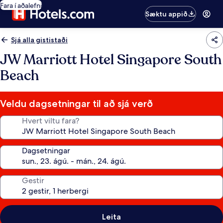
Fara í aðalefni
Sæktu appið
Sjá alla gististaði
JW Marriott Hotel Singapore South
Beach
Veldu dagsetningar til að sjá verð
Hvert viltu fara?
Dagsetningar
Gestir
Leita