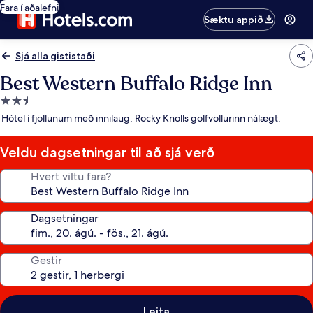
Fara í aðalefni
Sæktu appið
Sjá alla gististaði
Best Western Buffalo Ridge Inn
2.5
stjörnu
Hótel í fjöllunum með innilaug, Rocky Knolls golfvöllurinn nálægt.
gististaður
Veldu dagsetningar til að sjá verð
Hvert viltu fara?
Dagsetningar
Gestir
Leita