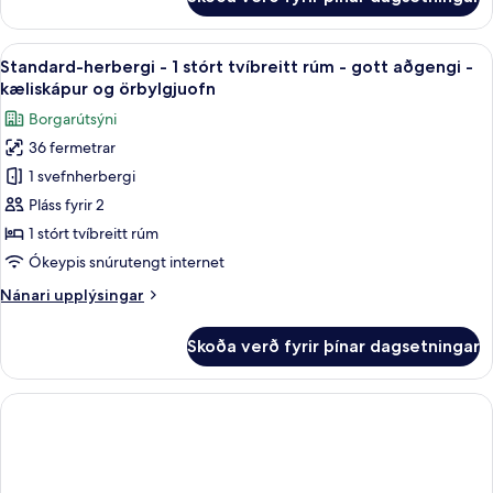
2
Queen
Beds,Non-
Skoða
Ofnæmisprófaður sængurfatnaður, skri
4
Smoking,High
Standard-herbergi - 1 stórt tvíbreitt rúm - gott aðgengi -
allar
Speed
kæliskápur og örbylgjuofn
Internet
myndir
Borgarútsýni
Access,Microwave,Refrigerator
fyrir
36 fermetrar
Standard-
1 svefnherbergi
herbergi
-
Pláss fyrir 2
1
1 stórt tvíbreitt rúm
stórt
Ókeypis snúrutengt internet
tvíbreitt
Nánari
Nánari upplýsingar
rúm
upplýsingar
-
fyrir
Skoða verð fyrir þínar dagsetningar
Standard-
gott
herbergi
aðgengi
-
-
1
kæliskápur
stórt
tvíbreitt
og
rúm
örbylgjuofn
-