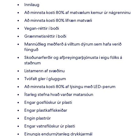
Innilaug
Að minnsta kosti 80% af matvælum kemur úr nágrenninu
Að minnsta kosti 80% lífræn matvæli
Vegan-réttir í boði
Grænmetisréttir í boði
Mannúðleg meðferð á villtum dýrum sem hafa verið
fönguð
Skoðunarferðir og afþreyingarþjónusta í eigu fólks á
staðnum
Listamenn af svæðinu
Tvöfalt gler í gluggum
Að minnsta kosti 80% af lýsingu með LED-perum
Ítarleg stefna hvað varðar matarsóun
Engar gosflöskur úr plasti
Engar plastkaffiskeiðar
Engin plaströr
Engar vatnsflöskur úr plasti
Einungis endurnýtanleg drykkjarmál