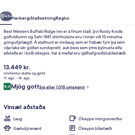
Inn
rra
Næsta
43+
Yfirlit
Herbergi
Staðsetning
Reglur
Best Western Buffalo Ridge Inn er á fínum stað, því Rocky Knolls
golfvöllurinn og Safn 1881 dómhússins eru í innan við 15 mínútna
göngufjarlægð. Á staðnum er innilaug sem er frábær fyrir þá sem
vilja taka sér góðan sundsprett, auk þess sem ýmis þjónusta eða
aðstaða er í boði ókeypis. Þar á meðal eru sjálfsafgreiðslubílastæði
og fullur enskur morgunverður (alla daga milli kl. 06:00 og kl.
09:00). Verönd og garður eru einnig á svæðinu auk þess sem
Núverandi
13.449 kr.
herbergin skarta ýmsum öðrum þægindum. Þar á meðal eru ísskápar
verð
inniheldur skatta og gjöld
og örbylgjuofnar. Hjálpsamt starfsfólk og morgunverðurinn eru
er
17. ágú. - 18. ágú.
meðal helstu kosta gististaðarins að mati ferðamanna sem hafa
Viðskiptamiðstöð
13.449 kr.
Umsagnir
heimsótt hann.
Mjög gott
8,4
Sjá allar 1.015 umsagnir
8,4 af 10
Vinsæl aðstaða
Laug
Ókeypis morgunverður
Gæludýravænt
Ókeypis bílastæði