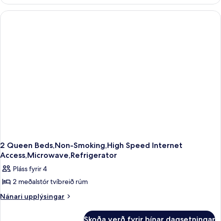
herbergi
og
-
örbylgjuofn
1
(with
meðalstórt
tvíbreitt
Sofabed)
rúm
-
kæliskápur
og
örbylgjuofn
(with
Sofabed)
2 Queen Beds,Non-Smoking,High Speed Internet
Access,Microwave,Refrigerator
Pláss fyrir 4
2 meðalstór tvíbreið rúm
Nánari
Nánari upplýsingar
upplýsingar
fyrir
Skoða verð fyrir þínar dagsetningar