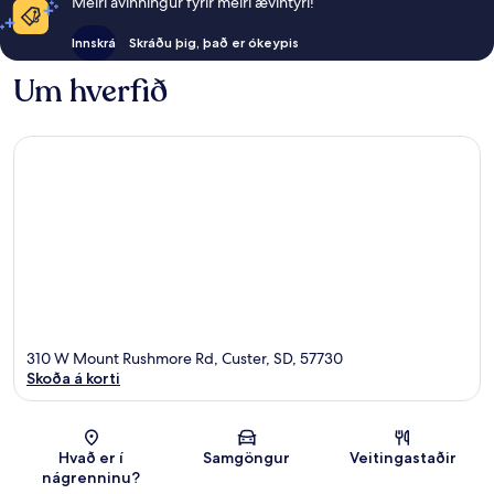
Meiri ávinningur fyrir meiri ævintýri!
Innskrá
Skráðu þig, það er ókeypis
Um hverfið
310 W Mount Rushmore Rd, Custer, SD, 57730
Skoða á korti
Kort
Hvað er í
Samgöngur
Veitingastaðir
nágrenninu?