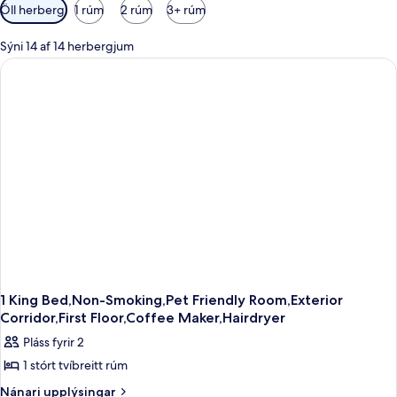
Síur
Öll herbergi
1 rúm
2 rúm
3+ rúm
í
boði
Sýni 14 af 14 herbergjum
fyrir
herbergi
1 King Bed,Non-Smoking,Pet Friendly Room,Exterior
Corridor,First Floor,Coffee Maker,Hairdryer
Pláss fyrir 2
1 stórt tvíbreitt rúm
Nánari
Nánari upplýsingar