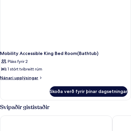
gott
aðgengi
-
kæliskápur
og
örbylgjuofn
Mobility Accessible King Bed Room(Bathtub)
Pláss fyrir 2
1 stórt tvíbreitt rúm
Nánari
Nánari upplýsingar
upplýsingar
fyrir
Skoða verð fyrir þínar dagsetningar
Mobility
Accessible
King
Svipaðir gististaðir
Bed
Room(Bathtub)
Super 8 by Wyndham Custer/Crazy Horse Area
Comfort 