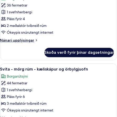
myndir
og
36 fermetrar
fyrir
örbylgjuofn
Standard-
1 svefnherbergi
(with
herbergi
Sofabed)
Pláss fyrir 4
-
2 meðalstór tvíbreið rúm
2
Ókeypis snúrutengt internet
meðalstór
Nánari
Nánari upplýsingar
tvíbreið
upplýsingar
rúm
fyrir
Skoða verð fyrir þínar dagsetningar
-
Standard-
herbergi
arinn
-
Skoða
Ofnæmisprófaður sængurfatnaður, skri
10
2
Svíta - mörg rúm - kæliskápur og örbylgjuofn
allar
meðalstór
Borgarútsýni
tvíbreið
myndir
rúm
44 fermetrar
fyrir
-
Svíta
1 svefnherbergi
arinn
-
Pláss fyrir 6
mörg
3 meðalstór tvíbreið rúm
rúm
Ókeypis snúrutengt internet
-