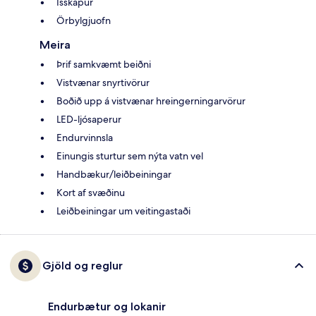
Ísskápur
Örbylgjuofn
Meira
Þrif samkvæmt beiðni
Vistvænar snyrtivörur
Boðið upp á vistvænar hreingerningarvörur
LED-ljósaperur
Endurvinnsla
Einungis sturtur sem nýta vatn vel
Handbækur/leiðbeiningar
Kort af svæðinu
Leiðbeiningar um veitingastaði
Gjöld og reglur
Endurbætur og lokanir