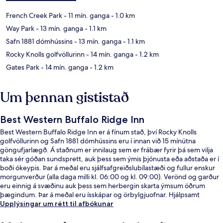
French Creek Park
- 11 mín. ganga
- 1.0 km
Way Park
- 13 mín. ganga
- 1.1 km
Safn 1881 dómhússins
- 13 mín. ganga
- 1.1 km
Rocky Knolls golfvöllurinn
- 14 mín. ganga
- 1.2 km
Gates Park
- 14 mín. ganga
- 1.2 km
Um þennan gististað
Best Western Buffalo Ridge Inn
Best Western Buffalo Ridge Inn er á fínum stað, því Rocky Knolls
golfvöllurinn og Safn 1881 dómhússins eru í innan við 15 mínútna
göngufjarlægð. Á staðnum er innilaug sem er frábær fyrir þá sem vilja
taka sér góðan sundsprett, auk þess sem ýmis þjónusta eða aðstaða er í
boði ókeypis. Þar á meðal eru sjálfsafgreiðslubílastæði og fullur enskur
morgunverður (alla daga milli kl. 06:00 og kl. 09:00). Verönd og garður
eru einnig á svæðinu auk þess sem herbergin skarta ýmsum öðrum
þægindum. Þar á meðal eru ísskápar og örbylgjuofnar. Hjálpsamt
starfsfólk og morgunverðurinn eru meðal helstu kosta gististaðarins að
Upplýsingar um rétt til afbókunar
mati ferðamanna sem hafa heimsótt hann.