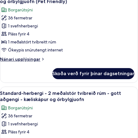
(with
og örbylgjuofn (Pet Friendly)
tvíbreið
myndir
Sofabed)
Borgarútsýni
rúm
fyrir
-
36 fermetrar
Standard-
kæliskápur
1 svefnherbergi
herbergi
og
örbylgjuofn
-
Pláss fyrir 4
(with
1
1 meðalstórt tvíbreitt rúm
Sofabed)
meðalstórt
Ókeypis snúrutengt internet
tvíbreitt
Nánari
Nánari upplýsingar
rúm
upplýsingar
-
fyrir
Skoða verð fyrir þínar dagsetningar
Standard-
kæliskápur
herbergi
og
-
Skoða
Ofnæmisprófaður sængurfatnaður, skri
örbylgjuofn
4
1
Standard-herbergi - 2 meðalstór tvíbreið rúm - gott
allar
(Pet
meðalstórt
aðgengi - kæliskápur og örbylgjuofn
tvíbreitt
myndir
Friendly)
Borgarútsýni
rúm
fyrir
-
36 fermetrar
Standard-
kæliskápur
1 svefnherbergi
herbergi
og
örbylgjuofn
-
Pláss fyrir 4
(Pet