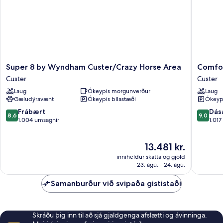
Super
Comfort
Super 8 by Wyndham Custer/Crazy Horse Area
Comfor
8
Inn
Custer
Custer
by
&
Laug
Ókeypis morgunverður
Laug
Wyndham
Suites
Gæludýravænt
Ókeypis bílastæði
Ókeypi
Custer/Crazy
Custer
Horse
-
8.6
9.0
Frábært
Dás
8,6
9,0
Area
Crazy
af
af
1.004 umsagnir
1.017
Custer
Horse
10,
10,
Area
Frábært,
Dásamle
Verðið
13.481 kr.
Custer
1.004
1.017
er
umsagnir
umsagni
inniheldur skatta og gjöld
13.481 kr.
23. ágú. - 24. ágú.
Samanburður við svipaða gististaði
Skráðu þig inn til að sjá gjaldgenga afslætti og ávinninga.