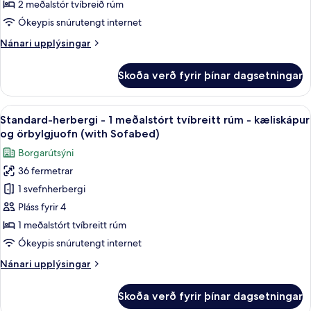
2
2 meðalstór tvíbreið rúm
Friendly)
meðalstór
Ókeypis snúrutengt internet
tvíbreið
Nánari
Nánari upplýsingar
rúm
upplýsingar
-
fyrir
Skoða verð fyrir þínar dagsetningar
Standard-
gott
herbergi
aðgengi
-
Skoða
Ofnæmisprófaður sængurfatnaður, skri
-
8
2
Standard-herbergi - 1 meðalstórt tvíbreitt rúm - kæliskápur
allar
kæliskápur
meðalstór
og örbylgjuofn (with Sofabed)
tvíbreið
myndir
og
Borgarútsýni
rúm
fyrir
örbylgjuofn
-
36 fermetrar
Standard-
gott
1 svefnherbergi
herbergi
aðgengi
-
-
Pláss fyrir 4
kæliskápur
1
1 meðalstórt tvíbreitt rúm
og
meðalstórt
örbylgjuofn
Ókeypis snúrutengt internet
tvíbreitt
Nánari
Nánari upplýsingar
rúm
upplýsingar
-
fyrir
Skoða verð fyrir þínar dagsetningar
Standard-
kæliskápur