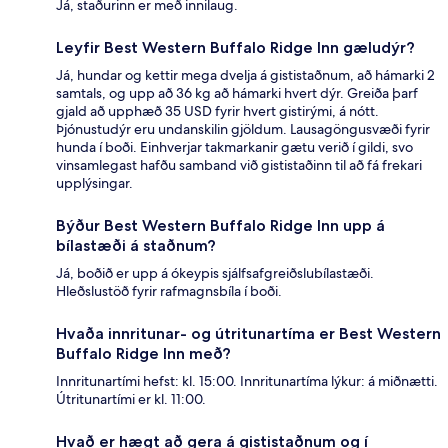
Já, staðurinn er með innilaug.
Leyfir Best Western Buffalo Ridge Inn gæludýr?
Já, hundar og kettir mega dvelja á gististaðnum, að hámarki 2
samtals, og upp að 36 kg að hámarki hvert dýr. Greiða þarf
gjald að upphæð 35 USD fyrir hvert gistirými, á nótt.
Þjónustudýr eru undanskilin gjöldum. Lausagöngusvæði fyrir
hunda í boði. Einhverjar takmarkanir gætu verið í gildi, svo
vinsamlegast hafðu samband við gististaðinn til að fá frekari
upplýsingar.
Býður Best Western Buffalo Ridge Inn upp á
bílastæði á staðnum?
Já, boðið er upp á ókeypis sjálfsafgreiðslubílastæði.
Hleðslustöð fyrir rafmagnsbíla í boði.
Hvaða innritunar- og útritunartíma er Best Western
Buffalo Ridge Inn með?
Innritunartími hefst: kl. 15:00. Innritunartíma lýkur: á miðnætti.
Útritunartími er kl. 11:00.
Hvað er hægt að gera á gististaðnum og í