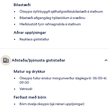
Bílastæði
Ókeypis óyfirbyggð sjálfsafgreiðslubílastæði á staðnum
Bílastæði aðgengileg hjólastólum á svæðinu
Hleðslustöð fyrir rafmagnsbíla á staðnum
Aðrar upplýsingar
Reyklaus gististaður
Aðstaða/þjónusta gististaðar
Matur og drykkur
Ókeypis fullur enskur morgunverður daglega kl. 06:00–kl.
09:00
Vatnsvél
Ferðast með börn
Börn dvelja ókeypis (sjá nánari upplýsingar)