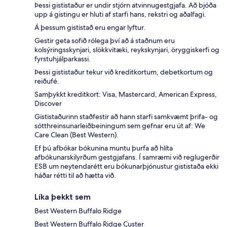
Þessi gististaður er undir stjórn atvinnugestgjafa. Að bjóða
upp á gistingu er hluti af starfi hans, rekstri og aðalfagi.
Á þessum gististað eru engar lyftur.
Gestir geta sofið rólega því að á staðnum eru
kolsýringsskynjari, slökkvitæki, reykskynjari, öryggiskerfi og
fyrstuhjálparkassi.
Þessi gististaður tekur við kreditkortum, debetkortum og
reiðufé.
Samþykkt kreditkort: Visa, Mastercard, American Express,
Discover
Gististaðurinn staðfestir að hann starfi samkvæmt þrifa- og
sótthreinsunarleiðbeiningum sem gefnar eru út af: We
Care Clean (Best Western).
Ef þú afbókar bókunina muntu þurfa að hlíta
afbókunarskilyrðum gestgjafans. Í samræmi við reglugerðir
ESB um neytendarétt eru bókunarþjónustur gististaða ekki
háðar rétti til að hætta við.
Líka þekkt sem
Best Western Buffalo Ridge
Best Western Buffalo Ridge Custer