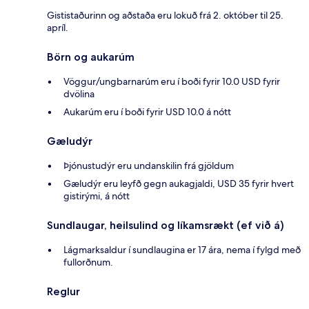
Gististaðurinn og aðstaða eru lokuð frá 2. október til 25.
apríl.
Börn og aukarúm
Vöggur/ungbarnarúm eru í boði fyrir 10.0 USD fyrir
dvölina
Aukarúm eru í boði fyrir USD 10.0 á nótt
Gæludýr
Þjónustudýr eru undanskilin frá gjöldum
Gæludýr eru leyfð gegn aukagjaldi, USD 35 fyrir hvert
gistirými, á nótt
Sundlaugar, heilsulind og líkamsrækt (ef við á)
Lágmarksaldur í sundlaugina er 17 ára, nema í fylgd með
fullorðnum.
Reglur