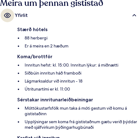
Meira um þennan gististað
Yfirlit
Stærð hótels
88 herbergi
Er á meira en 2 hæðum
Koma/brottför
Innritun hefst: kl. 15:00. Innritun lýkur: á miðnætti
Síðbúin innritun háð framboði
Lágmarksaldur við innritun - 18
Útritunartími er kl. 11:00
Sérstakar innritunarleiðbeiningar
Móttökustarfsfólk mun taka á móti gestum við komu á
gististaðinn
Upplýsingar sem koma frá gististaðnum gætu verið þýddar
með sjálfvirkum þýðingarhugbúnaði
Krafist við innritun