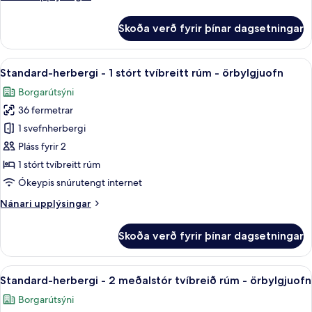
upplýsingar
fyrir
Skoða verð fyrir þínar dagsetningar
1
King
Bed,Non-
Skoða
Ofnæmisprófaður sængurfatnaður, skri
7
Smoking,Pet
Standard-herbergi - 1 stórt tvíbreitt rúm - örbylgjuofn
allar
Friendly
Borgarútsýni
Room,Exterior
myndir
Corridor,First
36 fermetrar
fyrir
Floor,Coffee
Standard-
1 svefnherbergi
Maker,Hairdryer
herbergi
Pláss fyrir 2
-
1 stórt tvíbreitt rúm
1
Ókeypis snúrutengt internet
stórt
Nánari
Nánari upplýsingar
tvíbreitt
upplýsingar
rúm
fyrir
Skoða verð fyrir þínar dagsetningar
-
Standard-
herbergi
örbylgjuofn
-
Skoða
Ofnæmisprófaður sængurfatnaður, skri
5
1
Standard-herbergi - 2 meðalstór tvíbreið rúm - örbylgjuofn
allar
stórt
Borgarútsýni
tvíbreitt
myndir