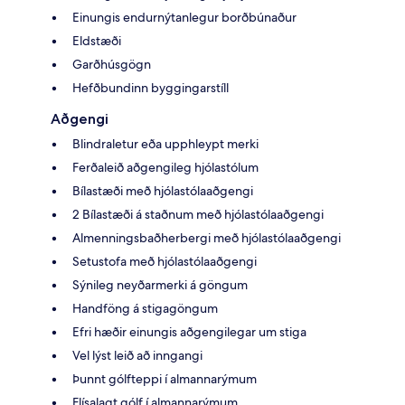
Einungis endurnýtanlegur borðbúnaður
Eldstæði
Garðhúsgögn
Hefðbundinn byggingarstíll
Aðgengi
Blindraletur eða upphleypt merki
Ferðaleið aðgengileg hjólastólum
Bílastæði með hjólastólaaðgengi
2 Bílastæði á staðnum með hjólastólaaðgengi
Almenningsbaðherbergi með hjólastólaaðgengi
Setustofa með hjólastólaaðgengi
Sýnileg neyðarmerki á göngum
Handföng á stigagöngum
Efri hæðir einungis aðgengilegar um stiga
Vel lýst leið að inngangi
Þunnt gólfteppi í almannarýmum
Flísalagt gólf í almannarýmum