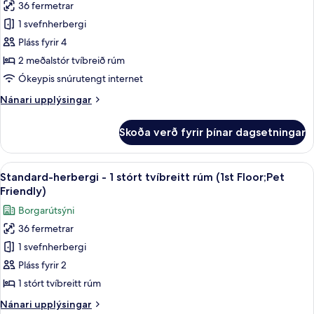
rúm
36 fermetrar
fyrir
-
Standard-
1 svefnherbergi
örbylgjuofn
herbergi
Pláss fyrir 4
-
2 meðalstór tvíbreið rúm
2
Ókeypis snúrutengt internet
meðalstór
Nánari
Nánari upplýsingar
tvíbreið
upplýsingar
rúm
fyrir
Skoða verð fyrir þínar dagsetningar
-
Standard-
herbergi
örbylgjuofn
-
Skoða
Ofnæmisprófaður sængurfatnaður, skri
4
2
Standard-herbergi - 1 stórt tvíbreitt rúm (1st Floor;Pet
allar
meðalstór
Friendly)
tvíbreið
myndir
Borgarútsýni
rúm
fyrir
-
36 fermetrar
Standard-
örbylgjuofn
1 svefnherbergi
herbergi
-
Pláss fyrir 2
1
1 stórt tvíbreitt rúm
stórt
Nánari
Nánari upplýsingar