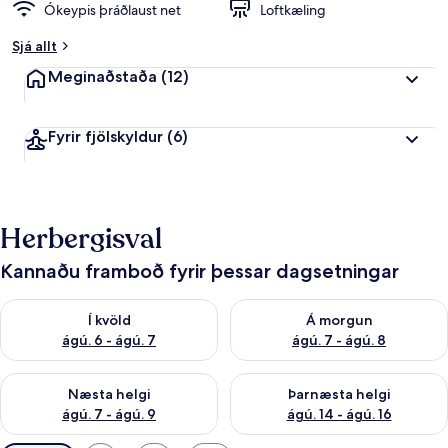
Ókeypis þráðlaust net
Loftkæling
Sjá allt
Meginaðstaða
(12)
Fyrir fjölskyldur
(6)
Herbergisval
Kannaðu framboð fyrir þessar dagsetningar
Athuga framboð í kvöld ágú. 6 - ágú. 7
Athuga framboð á morgun ágú.
Í kvöld
Á morgun
ágú. 6 - ágú. 7
ágú. 7 - ágú. 8
Athuga framboð næstu helgi ágú. 7 - ágú. 9
Athuga framboð þarnæstu helgi
Næsta helgi
Þarnæsta helgi
ágú. 7 - ágú. 9
ágú. 14 - ágú. 16