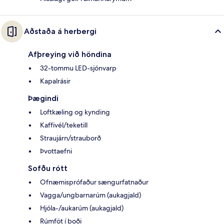
Aðstaða á herbergi
Afþreying við höndina
32-tommu LED-sjónvarp
Kapalrásir
Þægindi
Loftkæling og kynding
Kaffivél/teketill
Straujárn/strauborð
Þvottaefni
Sofðu rótt
Ofnæmisprófaður sængurfatnaður
Vagga/ungbarnarúm (aukagjald)
Hjóla-/aukarúm (aukagjald)
Rúmföt í boði