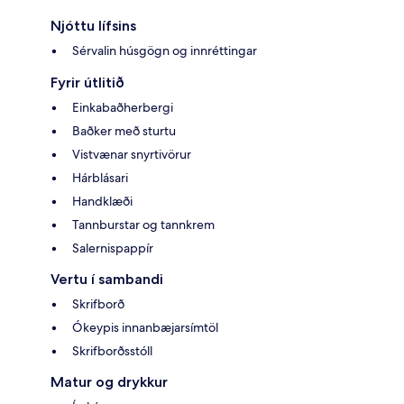
Njóttu lífsins
Sérvalin húsgögn og innréttingar
Fyrir útlitið
Einkabaðherbergi
Baðker með sturtu
Vistvænar snyrtivörur
Hárblásari
Handklæði
Tannburstar og tannkrem
Salernispappír
Vertu í sambandi
Skrifborð
Ókeypis innanbæjarsímtöl
Skrifborðsstóll
Matur og drykkur