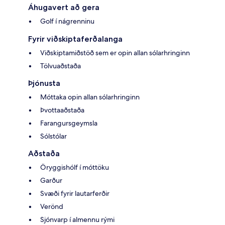
Áhugavert að gera
Golf í nágrenninu
Fyrir viðskiptaferðalanga
Viðskiptamiðstöð sem er opin allan sólarhringinn
Tölvuaðstaða
Þjónusta
Móttaka opin allan sólarhringinn
Þvottaaðstaða
Farangursgeymsla
Sólstólar
Aðstaða
Öryggishólf í móttöku
Garður
Svæði fyrir lautarferðir
Verönd
Sjónvarp í almennu rými