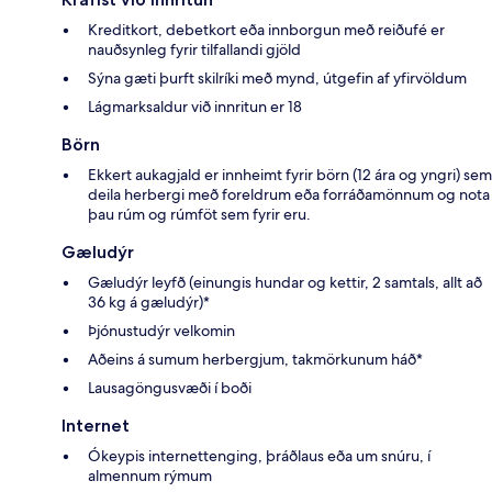
Kreditkort, debetkort eða innborgun með reiðufé er
nauðsynleg fyrir tilfallandi gjöld
Sýna gæti þurft skilríki með mynd, útgefin af yfirvöldum
Lágmarksaldur við innritun er 18
Börn
Ekkert aukagjald er innheimt fyrir börn (12 ára og yngri) sem
deila herbergi með foreldrum eða forráðamönnum og nota
þau rúm og rúmföt sem fyrir eru.
Gæludýr
Gæludýr leyfð (einungis hundar og kettir, 2 samtals, allt að
36 kg á gæludýr)*
Þjónustudýr velkomin
Aðeins á sumum herbergjum, takmörkunum háð*
Lausagöngusvæði í boði
Internet
Ókeypis internettenging, þráðlaus eða um snúru, í
almennum rýmum