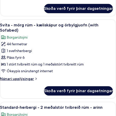
tvíbreitt
upplýsingar
rúm
fyrir
Skoða verð fyrir þínar dagsetningar
Standard-
(1st
herbergi
Floor;Pet
-
Skoða
Ofnæmisprófaður sængurfatnaður, skri
Friendly)
9
1
Svíta - mörg rúm - kæliskápur og örbylgjuofn (with
allar
stórt
Sofabed)
tvíbreitt
myndir
Borgarútsýni
rúm
fyrir
(1st
44 fermetrar
Svíta
Floor;Pet
1 svefnherbergi
-
Friendly)
mörg
Pláss fyrir 6
rúm
1 stórt tvíbreitt rúm og 1 meðalstórt tvíbreitt rúm
-
Ókeypis snúrutengt internet
kæliskápur
Nánari
Nánari upplýsingar
og
upplýsingar
örbylgjuofn
fyrir
Skoða verð fyrir þínar dagsetningar
Svíta
(with
-
Sofabed)
mörg
Skoða
Standard-herbergi - 2 meðalstór tvíbr
11
rúm
Standard-herbergi - 2 meðalstór tvíbreið rúm - arinn
allar
-
Borgarútsýni
kæliskápur