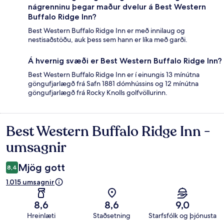
nágrenninu þegar maður dvelur á Best Western
Buffalo Ridge Inn?
Best Western Buffalo Ridge Inn er með innilaug og
nestisaðstöðu, auk þess sem hann er líka með garði.
Á hvernig svæði er Best Western Buffalo Ridge Inn?
Best Western Buffalo Ridge Inn er í einungis 13 mínútna
göngufjarlægð frá Safn 1881 dómhússins og 12 mínútna
göngufjarlægð frá Rocky Knolls golfvöllurinn.
Best Western Buffalo Ridge Inn -
Umsagnir
umsagnir
Mjög gott
8,4
1.015 umsagnir
8,6
8,6
9,0
Hreinlæti
Staðsetning
Starfsfólk og þjónusta