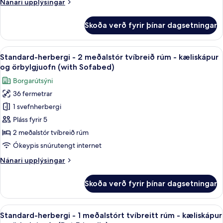
Nánari
Nánari upplýsingar
kæliskápur
upplýsingar
og
fyrir
Skoða verð fyrir þínar dagsetningar
örbylgjuofn
Svíta
-
mörg
Skoða
Standard-herbergi - 2 meðalstór tvíbr
6
rúm
Standard-herbergi - 2 meðalstór tvíbreið rúm - kæliskápur
allar
-
og örbylgjuofn (with Sofabed)
kæliskápur
myndir
Borgarútsýni
og
fyrir
örbylgjuofn
36 fermetrar
Standard-
1 svefnherbergi
herbergi
-
Pláss fyrir 5
2
2 meðalstór tvíbreið rúm
meðalstór
Ókeypis snúrutengt internet
tvíbreið
Nánari
Nánari upplýsingar
rúm
upplýsingar
-
fyrir
Skoða verð fyrir þínar dagsetningar
Standard-
kæliskápur
herbergi
og
-
Skoða
Ofnæmisprófaður sængurfatnaður, skri
örbylgjuofn
7
2
Standard-herbergi - 1 meðalstórt tvíbreitt rúm - kæliskápur
allar
meðalstór