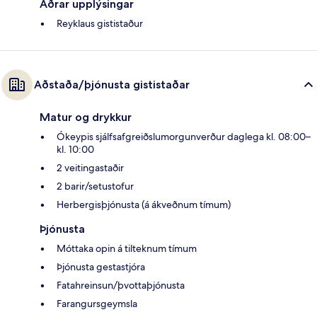
Aðrar upplýsingar
Reyklaus gististaður
Aðstaða/þjónusta gististaðar
Matur og drykkur
Ókeypis sjálfsafgreiðslumorgunverður daglega kl. 08:00–
kl. 10:00
2 veitingastaðir
2 barir/setustofur
Herbergisþjónusta (á ákveðnum tímum)
Þjónusta
Móttaka opin á tilteknum tímum
Þjónusta gestastjóra
Fatahreinsun/þvottaþjónusta
Farangursgeymsla