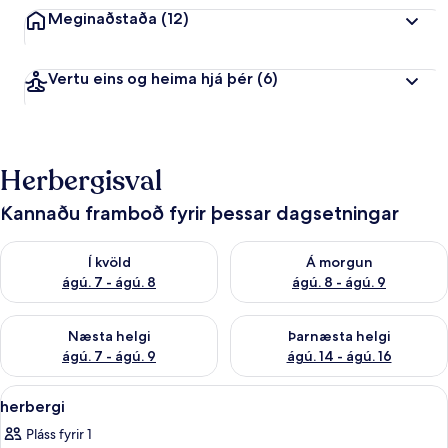
Meginaðstaða
(12)
Vertu eins og heima hjá þér
(6)
Herbergisval
Kannaðu framboð fyrir þessar dagsetningar
Athuga framboð í kvöld ágú. 7 - ágú. 8
Athuga framboð á morgun ágú.
Í kvöld
Á morgun
ágú. 7 - ágú. 8
ágú. 8 - ágú. 9
Athuga framboð næstu helgi ágú. 7 - ágú. 9
Athuga framboð þarnæstu helgi
Næsta helgi
Þarnæsta helgi
ágú. 7 - ágú. 9
ágú. 14 - ágú. 16
Skoða
herbergi | Baðherbergi | Sturta, snyrti
1
herbergi
allar
Pláss fyrir 1
myndir