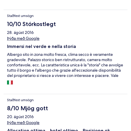
Staðfest umsögn
10/10 Stórkostlegt
28. ágúst 2016
Þýða með Google
Immersi nel verde e nella storia
Albergo sito in zona molto fresca, clima secco è veramente
gradevole. Palazzo storico ben ristrutturato, camera molto
confortevole, ecc. La caratteristica unica è la "storia" che avvolge
tutto il borgo e l'albergo che grazie all'eccezionale disponibilità
del proprietario si riesce a vivere con interesse e piacere. Vale
assolutamente la pena di fare qualche km dal mare per
soggiornare su un posto del genere!
Staðfest umsögn
8/10 Mjög gott
20. ágúst 2016
Þýða með Google
Allocation ottima ...hotel ottimo... Posizione ok