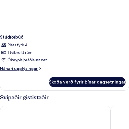
Stúdíóíbúð
Pláss fyrir 4
1 tvíbreitt rúm
Ókeypis þráðlaust net
Nánari
Nánari upplýsingar
upplýsingar
fyrir
Skoða verð fyrir þínar dagsetningar
Stúdíóíbúð
Svipaðir gististaðir
La Pineta Hotel Beach & SPA
Castello