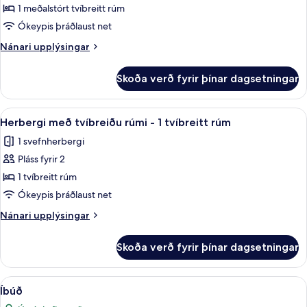
1 meðalstórt tvíbreitt rúm
fyrir
herbergi
Ókeypis þráðlaust net
Nánari
Nánari upplýsingar
upplýsingar
fyrir
Skoða verð fyrir þínar dagsetningar
herbergi
Skoða
Herbergi með tvíbreiðu rúmi - 1 tvíbre
5
Herbergi með tvíbreiðu rúmi - 1 tvíbreitt rúm
allar
1 svefnherbergi
myndir
Pláss fyrir 2
fyrir
Herbergi
1 tvíbreitt rúm
með
Ókeypis þráðlaust net
tvíbreiðu
Nánari
Nánari upplýsingar
rúmi
upplýsingar
-
fyrir
Skoða verð fyrir þínar dagsetningar
Herbergi
1
með
tvíbreitt
tvíbreiðu
Skoða
Íbúð | Míníbar, skrifborð, ókeypis þrá
rúm
4
rúmi
Íbúð
allar
-