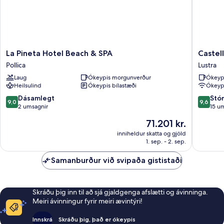
La
Castello
La Pineta Hotel Beach & SPA
Castel
Pineta
di
Pollica
Lustra
Hotel
Rocca
Laug
Ókeypis morgunverður
Ókeyp
Beach
Cilento
Heilsulind
Ókeypis bílastæði
Ókeypi
&
Lustra
SPA
9.0
9.6
Dásamlegt
Stó
9,0
9,6
Pollica
af
af
2 umsagnir
15 u
10,
10,
Verðið
71.201 kr.
Dásamlegt,
Stórkost
er
2
15
inniheldur skatta og gjöld
71.201 kr.
1. sep. - 2. sep.
umsagnir
umsagni
Samanburður við svipaða gististaði
Skráðu þig inn til að sjá gjaldgenga afslætti og ávinninga.
Meiri ávinningur fyrir meiri ævintýri!
Innskrá
Skráðu þig, það er ókeypis