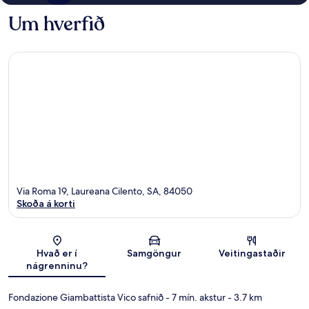
Um hverfið
Via Roma 19, Laureana Cilento, SA, 84050
Skoða á korti
Kort
Hvað er í
Samgöngur
Veitingastaðir
nágrenninu?
Fondazione Giambattista Vico safnið
- 7 mín. akstur
- 3.7 km