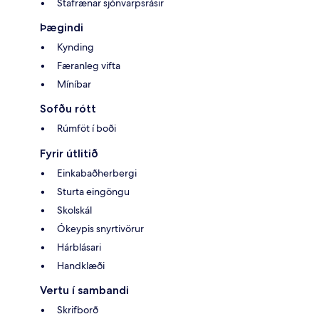
Stafrænar sjónvarpsrásir
Þægindi
Kynding
Færanleg vifta
Míníbar
Sofðu rótt
Rúmföt í boði
Fyrir útlitið
Einkabaðherbergi
Sturta eingöngu
Skolskál
Ókeypis snyrtivörur
Hárblásari
Handklæði
Vertu í sambandi
Skrifborð