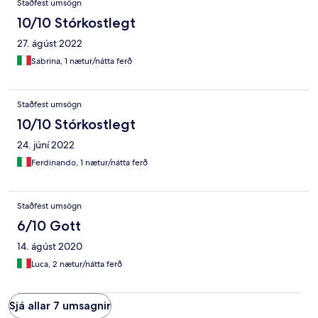
Staðfest umsögn
5 stelle alla cucina dove si preparano, tra l'altro, i dolci x la
colazione a dir poco favolosi. Inpareggiabile lo strudel di fichi
10/10 Stórkostlegt
cilentani. Non ho avuto modo di provare il ristorante e me ne
27. ágúst 2022
rammarico, ma tornerò sicuramente.
Sabrina, 1 nætur/nátta ferð
Staðfest umsögn
10/10 Stórkostlegt
24. júní 2022
Ferdinando, 1 nætur/nátta ferð
Staðfest umsögn
6/10 Gott
14. ágúst 2020
Luca, 2 nætur/nátta ferð
Sjá allar 7 umsagnir