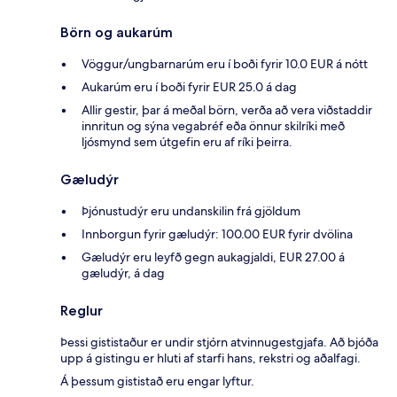
Börn og aukarúm
Vöggur/ungbarnarúm eru í boði fyrir 10.0 EUR á nótt
Aukarúm eru í boði fyrir EUR 25.0 á dag
Allir gestir, þar á meðal börn, verða að vera viðstaddir
innritun og sýna vegabréf eða önnur skilríki með
ljósmynd sem útgefin eru af ríki þeirra.
Gæludýr
Þjónustudýr eru undanskilin frá gjöldum
Innborgun fyrir gæludýr: 100.00 EUR fyrir dvölina
Gæludýr eru leyfð gegn aukagjaldi, EUR 27.00 á
gæludýr, á dag
Reglur
Þessi gististaður er undir stjórn atvinnugestgjafa. Að bjóða
upp á gistingu er hluti af starfi hans, rekstri og aðalfagi.
Á þessum gististað eru engar lyftur.