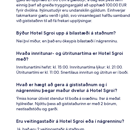
einnig þarf að greiða tryggingargjald að upphæð 100.00 EUR
fyrir dvölina. Þjónustudýr eru undanskilin gjöldum. Einhverjar
takmarkanir gætu verið í gildi, svo vinsamlegast hafðu samband
við gististaðinn til að fá frekari upplýsingar.
Býður Hotel Sgroi upp á bílastæði á staðnum?
Nei því miður, en það eru ókeypis bílastæði í nágrenninu.
Hvaða innritunar- og útritunartíma er Hotel Sgroi
með?
Innritunartími hefst: kl. 15:00. Innritunartíma lýkur: kl. 21:00.
Útritunartími er kl. 11:00. Snertilaus innritun og útritun er í boði.
Hvað er hægt að gera á gististaðnum og í
nágrenninu þegar maður dvelur á Hotel Sgroi?
Ýmiss konar útivist stendur til boða á svæðinu. Þar á meðal:
hjólreiðar. Njóttu þess að gististaðurinn er með 2 börum,
nestisaðstöðu og garði.
Eru veitingastaðir á Hotel Sgroi eða í nágrenninu?
Já, það eru 2 veitingastaðir á staðnum.