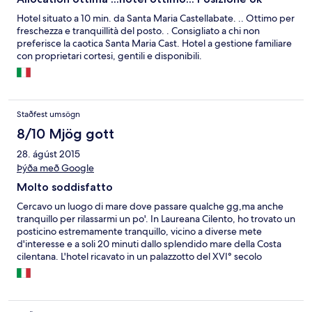
Hotel situato a 10 min. da Santa Maria Castellabate. .. Ottimo per
freschezza e tranquillità del posto. . Consigliato a chi non
preferisce la caotica Santa Maria Cast. Hotel a gestione familiare
con proprietari cortesi, gentili e disponibili.
Staðfest umsögn
8/10 Mjög gott
28. ágúst 2015
Þýða með Google
Molto soddisfatto
Cercavo un luogo di mare dove passare qualche gg,ma anche
tranquillo per rilassarmi un po'. In Laureana Cilento, ho trovato un
posticino estremamente tranquillo, vicino a diverse mete
d'interesse e a soli 20 minuti dallo splendido mare della Costa
cilentana. L'hotel ricavato in un palazzotto del XVI° secolo
perfettamente ristrutturato offre stanze comfortevoli e curate
sia nell'arredamento che nella pulizia.Praticamente assente il
segnale cellulare all'interno della struttura, ma regolare
all'esterno. Segnale wifi trasmesso dall'adsl dell'hotel eccellente.