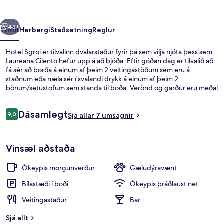
rra
Næsta
43+
Yfirlit
Herbergi
Staðsetning
Reglur
Hotel Sgroi er tilvalinn dvalarstaður fyrir þá sem vilja njóta þess sem
Laureana Cilento hefur upp á að bjóða. Eftir góðan dag er tilvalið að
fá sér að borða á einum af þeim 2 veitingastöðum sem eru á
staðnum eða næla sér í svalandi drykk á einum af þeim 2
börum/setustofum sem standa til boða. Verönd og garður eru meðal
þeirra hápunkta sem eru í boði.
Umsagnir
Dásamlegt
9,0
Sjá allar 7 umsagnir
9,0 af 10
Fyrir utan
Vinsæl aðstaða
Ókeypis morgunverður
Gæludýravænt
Bílastæði í boði
Ókeypis þráðlaust net
Veitingastaður
Bar
Sjá allt