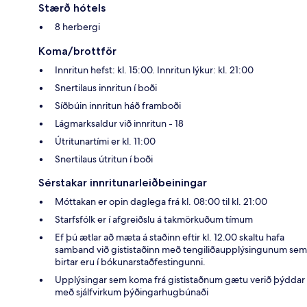
Stærð hótels
8 herbergi
Koma/brottför
Innritun hefst: kl. 15:00. Innritun lýkur: kl. 21:00
Snertilaus innritun í boði
Síðbúin innritun háð framboði
Lágmarksaldur við innritun - 18
Útritunartími er kl. 11:00
Snertilaus útritun í boði
Sérstakar innritunarleiðbeiningar
Móttakan er opin daglega frá kl. 08:00 til kl. 21:00
Starfsfólk er í afgreiðslu á takmörkuðum tímum
Ef þú ætlar að mæta á staðinn eftir kl. 12.00 skaltu hafa
samband við gististaðinn með tengiliðaupplýsingunum sem
birtar eru í bókunarstaðfestingunni.
Upplýsingar sem koma frá gististaðnum gætu verið þýddar
með sjálfvirkum þýðingarhugbúnaði