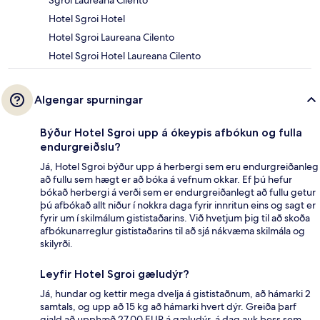
Sgroi Laureana Cilento
Hotel Sgroi Hotel
Hotel Sgroi Laureana Cilento
Hotel Sgroi Hotel Laureana Cilento
Algengar spurningar
Býður Hotel Sgroi upp á ókeypis afbókun og fulla
endurgreiðslu?
Já, Hotel Sgroi býður upp á herbergi sem eru endurgreiðanleg
að fullu sem hægt er að bóka á vefnum okkar. Ef þú hefur
bókað herbergi á verði sem er endurgreiðanlegt að fullu getur
þú afbókað allt niður í nokkra daga fyrir innritun eins og sagt er
fyrir um í skilmálum gististaðarins. Við hvetjum þig til að skoða
afbókunarreglur gististaðarins til að sjá nákvæma skilmála og
skilyrði.
Leyfir Hotel Sgroi gæludýr?
Já, hundar og kettir mega dvelja á gististaðnum, að hámarki 2
samtals, og upp að 15 kg að hámarki hvert dýr. Greiða þarf
gjald að upphæð 27.00 EUR á gæludýr, á dag auk þess sem