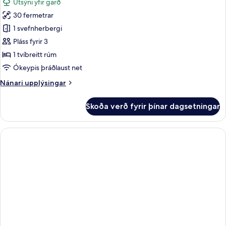
Útsýni yfir garð
1
myndir
tvíbreitt
30 fermetrar
fyrir
rúm
Íbúð
1 svefnherbergi
Pláss fyrir 3
1 tvíbreitt rúm
Ókeypis þráðlaust net
Nánari
Nánari upplýsingar
upplýsingar
fyrir
Skoða verð fyrir þínar dagsetningar
Íbúð