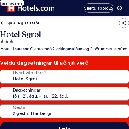
Fara í aðalefni
Sæktu appið
Sjá alla gististaði
Hotel Sgroi
3.0
stjörnu
Hótel í Laureana Cilento með 2 veitingastöðum og 2 börum/setustofum
gististaður
Veldu dagsetningar til að sjá verð
Hvert viltu fara?
Dagsetningar
Gestir
Leita