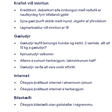
Krafist við innritun
Kreditkort, debetkort eða innborgun með reiðufé er
nauðsynleg fyrir tilfallandi gjöld
Sýna gæti þurft skilríki með mynd, útgefin af yfirvöldum
Lágmarksaldur við innritun er 18
Gæludýr
Gæludýr leyfð (einungis hundar og kettir, 2 samtals, allt að
15 kg á gæludýr)*
Þjónustudýr velkomin
Aðeins á sumum herbergjum, takmörkunum háð*
Gæludýr verða að vera undir eftirliti
Internet
Ókeypis þráðlaust internet í almennum rýmum
Ókeypis þráðlaust internet á herbergjum
Bílastæði
Ókeypis bílastæði utan gististaðar í nágrenninu