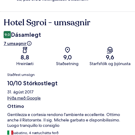
Hotel Sgroi - umsagnir
Umsagnir
Dásamlegt
9,0
7 umsagnir
8,8
9,0
9,6
Hreinlæti
Staðsetning
Starfsfólk og þjónusta
Umsagnir
Staðfest umsögn
10/10 Stórkostlegt
31. ágúst 2017
Þýða með Google
Ottimo
Gentilezza e cortesia rendono l'ambiente eccellente. Ottimo
anche il Ristorante. Il sig. Michele garbato e disponibilissimo.
Luogo tranquillo lo consiglio
sabatino, 4 nætur/nátta ferð