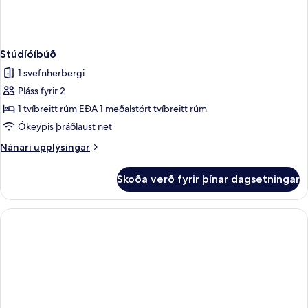
Stúdíóíbúð
1 svefnherbergi
Pláss fyrir 2
1 tvíbreitt rúm EÐA 1 meðalstórt tvíbreitt rúm
Ókeypis þráðlaust net
Nánari
Nánari upplýsingar
upplýsingar
fyrir
Skoða verð fyrir þínar dagsetningar
Stúdíóíbúð