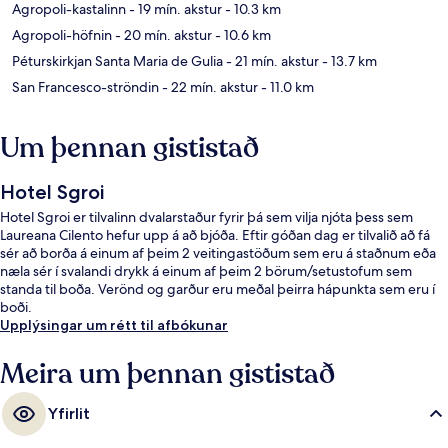
Agropoli-kastalinn
- 19 mín. akstur
- 10.3 km
Agropoli-höfnin
- 20 mín. akstur
- 10.6 km
Péturskirkjan Santa Maria de Gulia
- 21 mín. akstur
- 13.7 km
San Francesco-ströndin
- 22 mín. akstur
- 11.0 km
Um þennan gististað
Hotel Sgroi
Hotel Sgroi er tilvalinn dvalarstaður fyrir þá sem vilja njóta þess sem
Laureana Cilento hefur upp á að bjóða. Eftir góðan dag er tilvalið að fá
sér að borða á einum af þeim 2 veitingastöðum sem eru á staðnum eða
næla sér í svalandi drykk á einum af þeim 2 börum/setustofum sem
standa til boða. Verönd og garður eru meðal þeirra hápunkta sem eru í
boði.
Upplýsingar um rétt til afbókunar
Meira um þennan gististað
Yfirlit