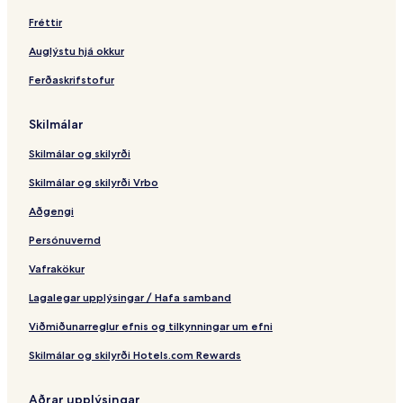
i
a
&
t
g
R
Fréttir
e
n
e
a
s
Auglýstu hjá okkur
B
o
Ferðaskrifstofur
&
r
B
t
Skilmálar
Skilmálar og skilyrði
Skilmálar og skilyrði Vrbo
Aðgengi
Persónuvernd
Vafrakökur
Lagalegar upplýsingar / Hafa samband
Viðmiðunarreglur efnis og tilkynningar um efni
Skilmálar og skilyrði Hotels.com Rewards
Aðrar upplýsingar