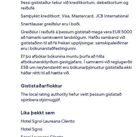
Þessi gististaður tekur við kreditkortum, debetkortum og
reiðufé.
Samþykkt kreditkort: Visa, Mastercard, JCB International
Snertilausar greiðslur eru í boði.
Greiðslur í reiðufé á þessum gististað mega vera EUR 5000
að hámarki samkvæmt landslögum. Hafðu samband við
gististaðinn til að fá frekari upplýsingar, samskipaleiðirnar
eru í bókunarstaðfestingunni.
Ef þú afbókar bókunina muntu þurfa að hlíta
afbókunarskilyrðum gestgjafans. Í samræmi við reglugerðir
ESB um neytendarétt eru bókunarþjónustur gististaða ekki
háðar rétti til að hætta við.
Gististaðarflokkur
The local rating authority hefur veitt þessum gististað
opinbera stjörnugjöf.
Líka þekkt sem
Hotel Sgroi Laureana Cilento
Hotel Sgroi