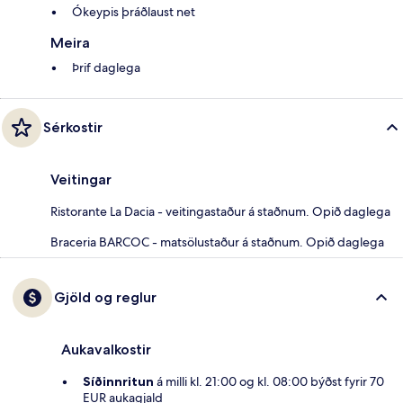
Ókeypis þráðlaust net
Meira
Þrif daglega
Sérkostir
Veitingar
Ristorante La Dacia - veitingastaður á staðnum. Opið daglega
Braceria BARCOC - matsölustaður á staðnum. Opið daglega
Gjöld og reglur
Aukavalkostir
Síðinnritun
á milli kl. 21:00 og kl. 08:00 býðst fyrir 70
EUR aukagjald