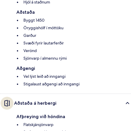
Hjól á staðnum
Aðstaða
Byggt 1450
Öryggishólf í móttöku
Garður
Svæði fyrir lautarferðir
Verönd
Sjónvarp í almennu rými
Aðgengi
Vel lýst leið að inngangi
Stigalaust aðgengi að inngangi
Aðstaða á herbergi
Afþreying við höndina
Flatskjársjónvarp