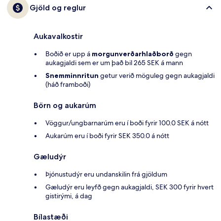
Gjöld og reglur
Aukavalkostir
Boðið er upp á
morgunverðarhlaðborð
gegn
aukagjaldi sem er um það bil 265 SEK á mann
Snemminnritun
getur verið möguleg gegn aukagjaldi
(háð framboði)
Börn og aukarúm
Vöggur/ungbarnarúm eru í boði fyrir 100.0 SEK á nótt
Aukarúm eru í boði fyrir SEK 350.0 á nótt
Gæludýr
Þjónustudýr eru undanskilin frá gjöldum
Gæludýr eru leyfð gegn aukagjaldi, SEK 300 fyrir hvert
gistirými, á dag
Bílastæði