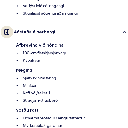
Vel lýst leið að inngangi
Stigalaust aðgengi að inngangi
Aðstaða á herbergi
Afþreying við höndina
100-cm flatskjársjónvarp
Kapalrásir
Þægindi
Sjálfvirk hitastýring
Míníbar
Kaffivél/teketill
Straujárn/strauborð
Sofðu rótt
Ofnæmisprófaður sængurfatnaður
Myrkratjöld/-gardínur