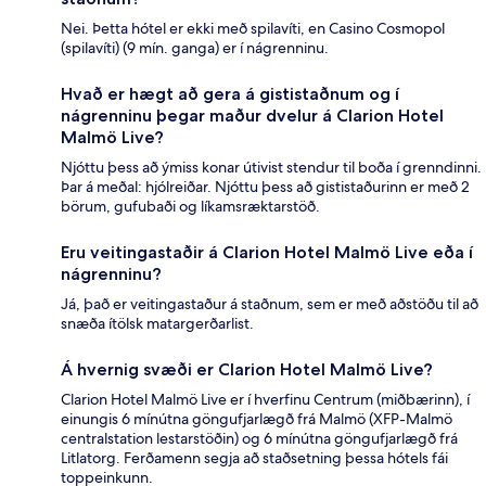
Nei. Þetta hótel er ekki með spilavíti, en Casino Cosmopol
(spilavíti) (9 mín. ganga) er í nágrenninu.
Hvað er hægt að gera á gististaðnum og í
nágrenninu þegar maður dvelur á Clarion Hotel
Malmö Live?
Njóttu þess að ýmiss konar útivist stendur til boða í grenndinni.
Þar á meðal: hjólreiðar. Njóttu þess að gististaðurinn er með 2
börum, gufubaði og líkamsræktarstöð.
Eru veitingastaðir á Clarion Hotel Malmö Live eða í
nágrenninu?
Já, það er veitingastaður á staðnum, sem er með aðstöðu til að
snæða ítölsk matargerðarlist.
Á hvernig svæði er Clarion Hotel Malmö Live?
Clarion Hotel Malmö Live er í hverfinu Centrum (miðbærinn), í
einungis 6 mínútna göngufjarlægð frá Malmö (XFP-Malmö
centralstation lestarstöðin) og 6 mínútna göngufjarlægð frá
Litlatorg. Ferðamenn segja að staðsetning þessa hótels fái
toppeinkunn.