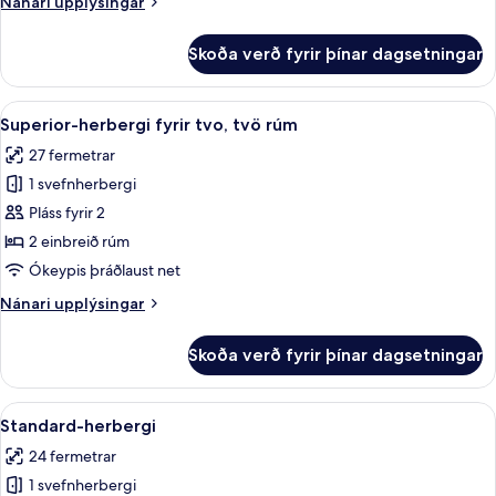
Nánari
Nánari upplýsingar
rúmi
upplýsingar
(No
fyrir
Skoða verð fyrir þínar dagsetningar
Standard-
View)
herbergi
með
Skoða
Superior-herbergi fyrir tvo, tvö rúm 
10
tvíbreiðu
Superior-herbergi fyrir tvo, tvö rúm
allar
rúmi
27 fermetrar
(No
myndir
View)
1 svefnherbergi
fyrir
Superior-
Pláss fyrir 2
herbergi
2 einbreið rúm
fyrir
Ókeypis þráðlaust net
tvo,
Nánari
Nánari upplýsingar
tvö
upplýsingar
rúm
fyrir
Skoða verð fyrir þínar dagsetningar
Superior-
herbergi
fyrir
Skoða
Standard-herbergi | Ofnæmisprófaður 
8
tvo,
Standard-herbergi
allar
tvö
24 fermetrar
rúm
myndir
1 svefnherbergi
fyrir