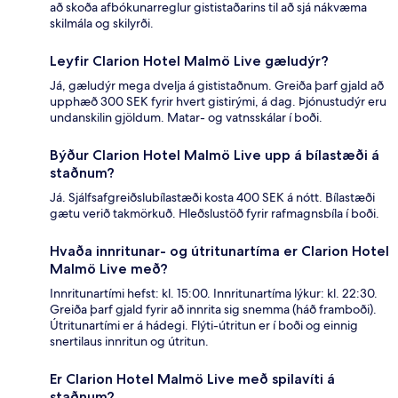
að skoða afbókunarreglur gististaðarins til að sjá nákvæma
skilmála og skilyrði.
Leyfir Clarion Hotel Malmö Live gæludýr?
Já, gæludýr mega dvelja á gististaðnum. Greiða þarf gjald að
upphæð 300 SEK fyrir hvert gistirými, á dag. Þjónustudýr eru
undanskilin gjöldum. Matar- og vatnsskálar í boði.
Býður Clarion Hotel Malmö Live upp á bílastæði á
staðnum?
Já. Sjálfsafgreiðslubílastæði kosta 400 SEK á nótt. Bílastæði
gætu verið takmörkuð. Hleðslustöð fyrir rafmagnsbíla í boði.
Hvaða innritunar- og útritunartíma er Clarion Hotel
Malmö Live með?
Innritunartími hefst: kl. 15:00. Innritunartíma lýkur: kl. 22:30.
Greiða þarf gjald fyrir að innrita sig snemma (háð framboði).
Útritunartími er á hádegi. Flýti-útritun er í boði og einnig
snertilaus innritun og útritun.
Er Clarion Hotel Malmö Live með spilavíti á
staðnum?