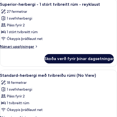
Skoða
Superior-herbergi - 1 stórt tvíbreitt 
-
8
1
Superior-herbergi - 1 stórt tvíbreitt rúm - reyklaust
allar
reyklaust
tvíbreitt
27 fermetrar
rúm
myndir
með
1 svefnherbergi
fyrir
svefnsófa
Superior-
Pláss fyrir 2
-
herbergi
reyklaust
1 stórt tvíbreitt rúm
-
Ókeypis þráðlaust net
1
Nánari
Nánari upplýsingar
stórt
upplýsingar
tvíbreitt
fyrir
Skoða verð fyrir þínar dagsetningar
Superior-
rúm
herbergi
-
-
Skoða
Standard-herbergi með tvíbreiðu rúmi
reyklaust
9
1
Standard-herbergi með tvíbreiðu rúmi (No View)
allar
stórt
18 fermetrar
tvíbreitt
myndir
rúm
1 svefnherbergi
fyrir
-
Standard-
Pláss fyrir 2
reyklaust
herbergi
1 tvíbreitt rúm
með
Ókeypis þráðlaust net
tvíbreiðu