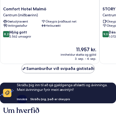
Comfort
STORY
Comfort Hotel Malmö
STORY 
Hotel
HOTEL
Centrum (miðbærinn)
Centrum
Malmö
MALMO
Gæludýravænt
Ókeypis þráðlaust net
Ókeyp
Centrum
in
Veitingastaður
Heilsurækt
Ókeypi
(miðbærinn)
JdV
by
8.2
9.0
Mjög gott
Dás
8,2
9,0
Hyatt
af
af
2.562 umsagnir
1.07
Centru
10,
10,
(miðbær
Mjög
Dásamle
Verðið
11.957 kr.
gott,
1.072
er
inniheldur skatta og gjöld
2.562
umsagni
11.957 kr.
3. sep. - 4. sep.
umsagnir
Samanburður við svipaða gististaði
Skráðu þig inn til að sjá gjaldgenga afslætti og ávinninga.
Meiri ávinningur fyrir meiri ævintýri!
Innskrá
Skráðu þig, það er ókeypis
Um hverfið