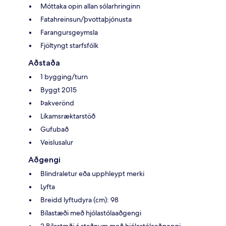
Móttaka opin allan sólarhringinn
Fatahreinsun/þvottaþjónusta
Farangursgeymsla
Fjöltyngt starfsfólk
Aðstaða
1 bygging/turn
Byggt 2015
Þakverönd
Líkamsræktarstöð
Gufubað
Veislusalur
Aðgengi
Blindraletur eða upphleypt merki
Lyfta
Breidd lyftudyra (cm): 98
Bílastæði með hjólastólaaðgengi