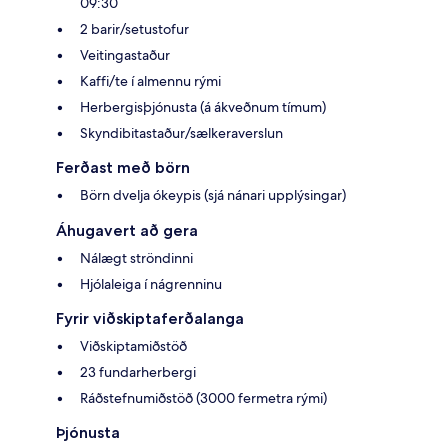
09:30
2 barir/setustofur
Veitingastaður
Kaffi/te í almennu rými
Herbergisþjónusta (á ákveðnum tímum)
Skyndibitastaður/sælkeraverslun
Ferðast með börn
Börn dvelja ókeypis (sjá nánari upplýsingar)
Áhugavert að gera
Nálægt ströndinni
Hjólaleiga í nágrenninu
Fyrir viðskiptaferðalanga
Viðskiptamiðstöð
23 fundarherbergi
Ráðstefnumiðstöð (3000 fermetra rými)
Þjónusta