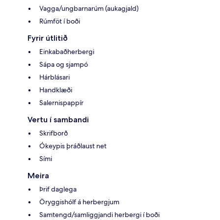
Vagga/ungbarnarúm (aukagjald)
Rúmföt í boði
Fyrir útlitið
Einkabaðherbergi
Sápa og sjampó
Hárblásari
Handklæði
Salernispappír
Vertu í sambandi
Skrifborð
Ókeypis þráðlaust net
Sími
Meira
Þrif daglega
Öryggishólf á herbergjum
Samtengd/samliggjandi herbergi í boði