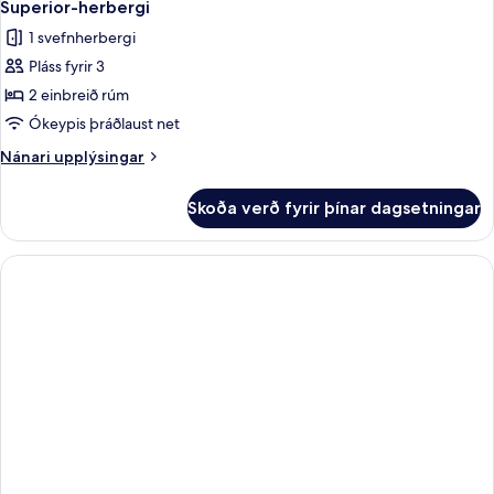
10
tvíbreiðu
Superior-herbergi
allar
rúmi
1 svefnherbergi
myndir
Pláss fyrir 3
fyrir
Superior-
2 einbreið rúm
herbergi
Ókeypis þráðlaust net
Nánari
Nánari upplýsingar
upplýsingar
fyrir
Skoða verð fyrir þínar dagsetningar
Superior-
herbergi