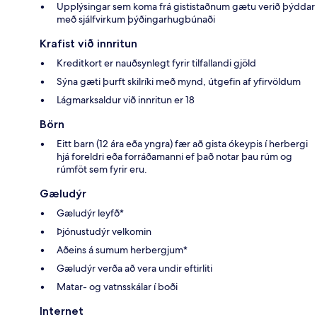
Upplýsingar sem koma frá gististaðnum gætu verið þýddar
með sjálfvirkum þýðingarhugbúnaði
Krafist við innritun
Kreditkort er nauðsynlegt fyrir tilfallandi gjöld
Sýna gæti þurft skilríki með mynd, útgefin af yfirvöldum
Lágmarksaldur við innritun er 18
Börn
Eitt barn (12 ára eða yngra) fær að gista ókeypis í herbergi
hjá foreldri eða forráðamanni ef það notar þau rúm og
rúmföt sem fyrir eru.
Gæludýr
Gæludýr leyfð*
Þjónustudýr velkomin
Aðeins á sumum herbergjum*
Gæludýr verða að vera undir eftirliti
Matar- og vatnsskálar í boði
Internet