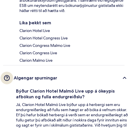
afbókunarskilyrðum gestgjafans. Í samræmi við reglugerðir
ESB um neytendarétt eru bókunarþjónustur gististaða ekki
háðar rétti til að hætta við.
Líka þekkt sem
Clarion Hotel Live
Clarion Hotel Congress Live
Clarion Congress Malmo Live
Clarion Congress Live
Clarion Malmo Live
Algengar spurningar
Býður Clarion Hotel Malmö Live upp á ókeypis
afbókun og fulla endurgreiðslu?
Já, Clarion Hotel Malmö Live býður upp á herbergi sem eru
endurgreiðanleg að fullu sem hægt er að bóka á vefnum okkar.
Ef þú hefur bókað herbergi á verði sem er endurgreiðanlegt að
fullu getur þú afbókað allt niður í nokkra daga fyrir innritun eins
og sagt er fyrir um í skilmálum gististaðarins. Við hvetjum þig til