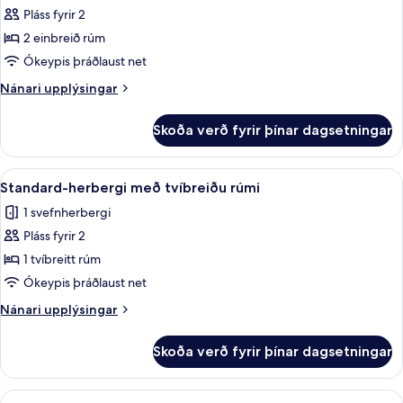
Standard-
Pláss fyrir 2
herbergi
2 einbreið rúm
Ókeypis þráðlaust net
Nánari
Nánari upplýsingar
upplýsingar
fyrir
Skoða verð fyrir þínar dagsetningar
Standard-
herbergi
Skoða
Standard-herbergi með tvíbreiðu rúmi
7
Standard-herbergi með tvíbreiðu rúmi
allar
1 svefnherbergi
myndir
Pláss fyrir 2
fyrir
Standard-
1 tvíbreitt rúm
herbergi
Ókeypis þráðlaust net
með
Nánari
Nánari upplýsingar
tvíbreiðu
upplýsingar
rúmi
fyrir
Skoða verð fyrir þínar dagsetningar
Standard-
herbergi
með
Skoða
Superior-herbergi | Ofnæmisprófaður 