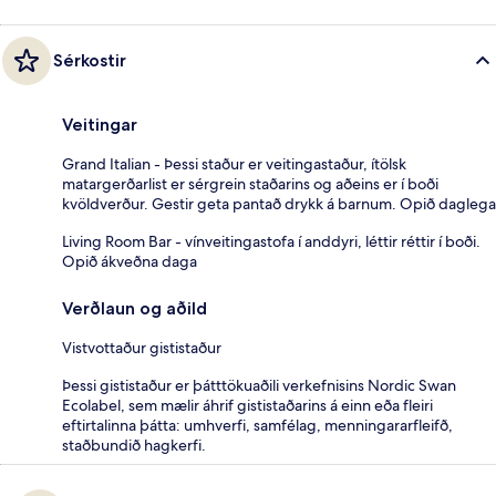
Sérkostir
Veitingar
Grand Italian - Þessi staður er veitingastaður, ítölsk
matargerðarlist er sérgrein staðarins og aðeins er í boði
kvöldverður. Gestir geta pantað drykk á barnum. Opið daglega
Living Room Bar - vínveitingastofa í anddyri, léttir réttir í boði.
Opið ákveðna daga
Verðlaun og aðild
Vistvottaður gististaður
Þessi gististaður er þátttökuaðili verkefnisins Nordic Swan
Ecolabel, sem mælir áhrif gististaðarins á einn eða fleiri
eftirtalinna þátta: umhverfi, samfélag, menningararfleifð,
staðbundið hagkerfi.