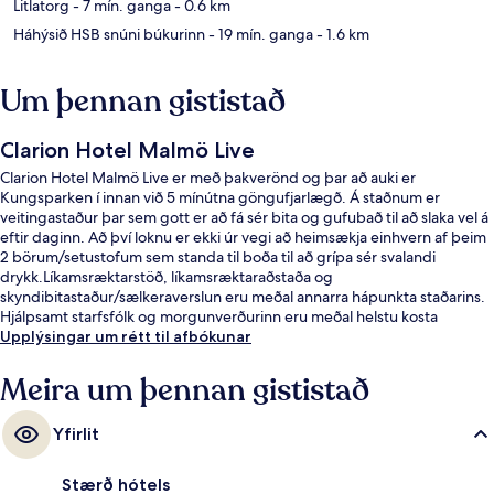
Litlatorg
- 7 mín. ganga
- 0.6 km
Háhýsið HSB snúni búkurinn
- 19 mín. ganga
- 1.6 km
Um þennan gististað
Clarion Hotel Malmö Live
Clarion Hotel Malmö Live er með þakverönd og þar að auki er
Kungsparken í innan við 5 mínútna göngufjarlægð. Á staðnum er
veitingastaður þar sem gott er að fá sér bita og gufubað til að slaka vel á
eftir daginn. Að því loknu er ekki úr vegi að heimsækja einhvern af þeim
2 börum/setustofum sem standa til boða til að grípa sér svalandi
drykk.Líkamsræktarstöð, líkamsræktaraðstaða og
skyndibitastaður/sælkeraverslun eru meðal annarra hápunkta staðarins.
Hjálpsamt starfsfólk og morgunverðurinn eru meðal helstu kosta
gististaðarins að mati ferðamanna sem hafa heimsótt hann.
Upplýsingar um rétt til afbókunar
Meira um þennan gististað
Yfirlit
Stærð hótels