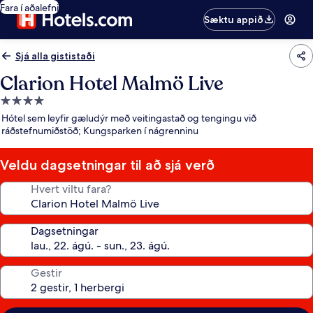
Fara í aðalefni
Sæktu appið
Sjá alla gististaði
Clarion Hotel Malmö Live
4.0
stjörnu
Hótel sem leyfir gæludýr með veitingastað og tengingu við
gististaður
ráðstefnumiðstöð; Kungsparken í nágrenninu
Veldu dagsetningar til að sjá verð
Hvert viltu fara?
Dagsetningar
Gestir