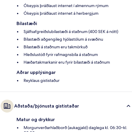
Ókeypis þráðlaust internet í almennum rýmum
Ókeypis þráðlaust internet á herbergjum
Bílastæði
Sjálfsafgreiðslubílastæði á staðnum (400 SEK á nótt)
Bílastæði aðgengileg hjólastólum á svæðinu
Bílastæði á staðnum eru takmörkuð
Hleðslustöð fyrir rafmagnsbíla á staðnum
Hæðartakmarkanir eru fyrir bílastæði á staðnum
Aðrar upplýsingar
Reyklaus gististaður
Aðstaða/þjónusta gististaðar
Matur og drykkur
Morgunverðarhlaðborð (aukagjald) daglega kl. 06:30–kl.