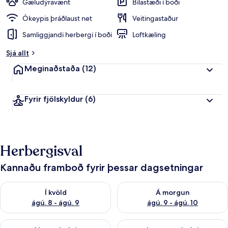
Gæludýravænt
Bílastæði í boði
Ókeypis þráðlaust net
Veitingastaður
Samliggjandi herbergi í boði
Loftkæling
Sjá allt
Meginaðstaða
(12)
Fyrir fjölskyldur
(6)
Herbergisval
Kannaðu framboð fyrir þessar dagsetningar
Athuga framboð í kvöld ágú. 8 - ágú. 9
Athuga framboð á morgun ágú.
Í kvöld
Á morgun
ágú. 8 - ágú. 9
ágú. 9 - ágú. 10
Athuga framboð næstu helgi ágú. 14 - ágú. 16
Athuga framboð þarnæstu helg