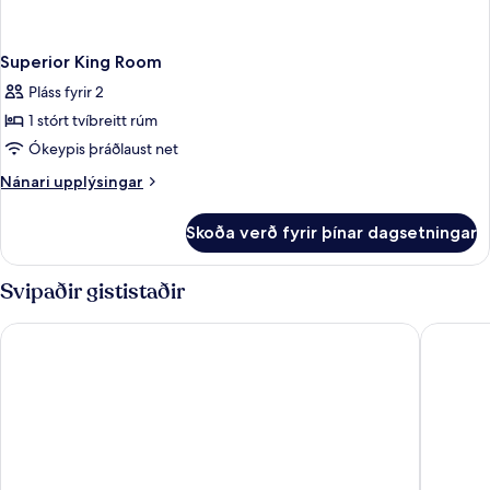
Superior King Room
Pláss fyrir 2
1 stórt tvíbreitt rúm
Ókeypis þráðlaust net
Nánari
Nánari upplýsingar
upplýsingar
fyrir
Skoða verð fyrir þínar dagsetningar
Superior
King
Room
Svipaðir gististaðir
Comfort Hotel Malmö
STORY H