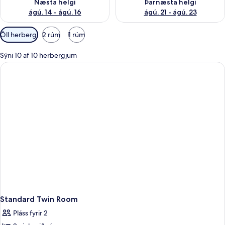
Næsta helgi
Þarnæsta helgi
ágú. 14 - ágú. 16
ágú. 21 - ágú. 23
Síur
Öll herbergi
2 rúm
1 rúm
í
boði
Sýni 10 af 10 herbergjum
fyrir
herbergi
Standard Twin Room
Pláss fyrir 2