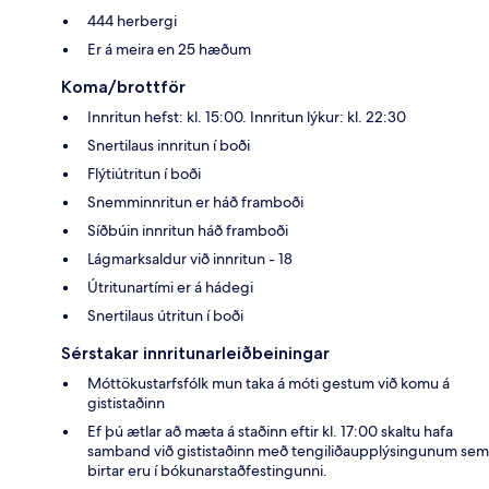
444 herbergi
Er á meira en 25 hæðum
Koma/brottför
Innritun hefst: kl. 15:00. Innritun lýkur: kl. 22:30
Snertilaus innritun í boði
Flýtiútritun í boði
Snemminnritun er háð framboði
Síðbúin innritun háð framboði
Lágmarksaldur við innritun - 18
Útritunartími er á hádegi
Snertilaus útritun í boði
Sérstakar innritunarleiðbeiningar
Móttökustarfsfólk mun taka á móti gestum við komu á
gististaðinn
Ef þú ætlar að mæta á staðinn eftir kl. 17:00 skaltu hafa
samband við gististaðinn með tengiliðaupplýsingunum sem
birtar eru í bókunarstaðfestingunni.