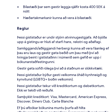
Bílastæði þar sem gestir leggja sjálfir kosta 400 SEK á
nótt
Hæðartakmarkanir kunna að vera á bílastæði.
Reglur
Þessi gististaður er undir stjórn atvinnugestgjafa. Að bjóða
upp á gistingu er hluti af starfi hans, rekstri og aðalfagi.
Samliggjandi/aðliggjandi herbergi kunna að vera fáanleg ef
þau eru laus og gestir geta beðið um þau með því að
hringja beint í gististaðinn í númerið sem gefið er upp í
bókunarstaðfestingunni.
Gestir geta sofið rólega því að á staðnum er slökkvitæki.
Þessi gististaður býður gesti velkomna óháð kynhneigð og
kynvitund (LGBTQ+ boðin velkomin).
Þessi gististaður tekur við kreditkortum og debetkortum.
Ekki er tekið við reiðufé.
Samþykkt kreditkort: Visa, Mastercard, American Express,
Discover, Diners Club, Carte Blanche
Ef þú afbókar bókunina muntu þurfa að hlíta