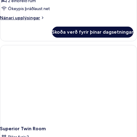
2 einbreið rúm
Ókeypis þráðlaust net
Nánari
Nánari upplýsingar
upplýsingar
fyrir
Skoða verð fyrir þínar dagsetningar
Standard
Twin
Room
Superior Twin Room