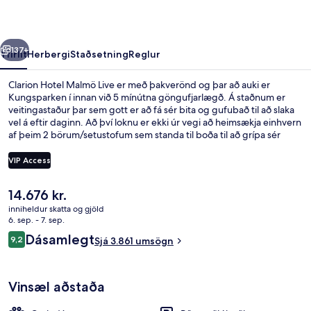
rra
Næsta
137+
Yfirlit
Herbergi
Staðsetning
Reglur
Clarion Hotel Malmö Live er með þakverönd og þar að auki er
Kungsparken í innan við 5 mínútna göngufjarlægð. Á staðnum er
veitingastaður þar sem gott er að fá sér bita og gufubað til að slaka
vel á eftir daginn. Að því loknu er ekki úr vegi að heimsækja einhvern
af þeim 2 börum/setustofum sem standa til boða til að grípa sér
svalandi drykk.Líkamsræktarstöð, líkamsræktaraðstaða og
skyndibitastaður/sælkeraverslun eru meðal annarra hápunkta
VIP Access
staðarins. Hjálpsamt starfsfólk og morgunverðurinn eru meðal helstu
kosta gististaðarins að mati ferðamanna sem hafa heimsótt hann.
Núverandi
14.676 kr.
Veitingar
verð
inniheldur skatta og gjöld
er
6. sep. - 7. sep.
14.676 kr.
Umsagnir
Dásamlegt
9,2
Sjá 3.861 umsögn
9,2 af 10
Vinsæl aðstaða