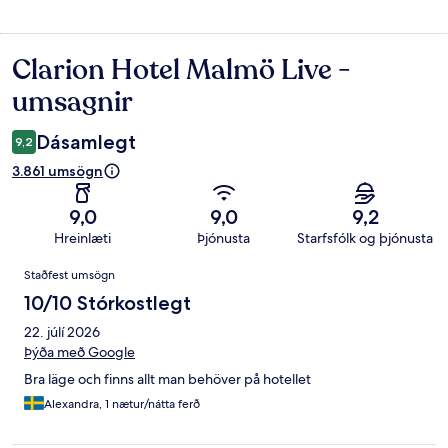
Clarion Hotel Malmö Live -
Umsagnir
umsagnir
Dásamlegt
9,2
3.861 umsögn
9,0
9,0
9,2
Hreinlæti
Þjónusta
Starfsfólk og þjónusta
Umsagnir
Staðfest umsögn
10/10 Stórkostlegt
22. júlí 2026
Þýða með Google
Bra läge och finns allt man behöver på hotellet
Alexandra, 1 nætur/nátta ferð