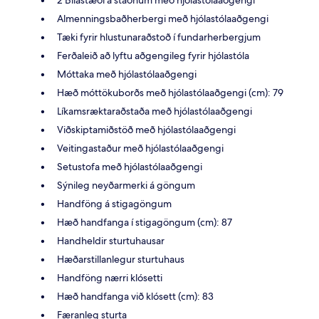
2 Bílastæði á staðnum með hjólastólaaðgengi
Almenningsbaðherbergi með hjólastólaaðgengi
Tæki fyrir hlustunaraðstoð í fundarherbergjum
Ferðaleið að lyftu aðgengileg fyrir hjólastóla
Móttaka með hjólastólaaðgengi
Hæð móttökuborðs með hjólastólaaðgengi (cm): 79
Líkamsræktaraðstaða með hjólastólaaðgengi
Viðskiptamiðstöð með hjólastólaaðgengi
Veitingastaður með hjólastólaaðgengi
Setustofa með hjólastólaaðgengi
Sýnileg neyðarmerki á göngum
Handföng á stigagöngum
Hæð handfanga í stigagöngum (cm): 87
Handheldir sturtuhausar
Hæðarstillanlegur sturtuhaus
Handföng nærri klósetti
Hæð handfanga við klósett (cm): 83
Færanleg sturta