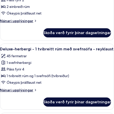
Pláss fyrir 2
2 einbreið rúm
Ókeypis þráðlaust net
Nánari
Nánari upplýsingar
upplýsingar
fyrir
Skoða verð fyrir þínar dagsetningar
Superior
Twin
Room
Skoða
Deluxe-herbergi - 1 tvíbreitt rúm með
13
Deluxe-herbergi - 1 tvíbreitt rúm með svefnsófa - reyklaust
allar
45 fermetrar
myndir
1 svefnherbergi
fyrir
Deluxe-
Pláss fyrir 4
herbergi
1 tvíbreitt rúm og 1 svefnsófi (tvíbreiður)
-
Ókeypis þráðlaust net
1
Nánari
Nánari upplýsingar
tvíbreitt
upplýsingar
rúm
fyrir
Skoða verð fyrir þínar dagsetningar
Deluxe-
með
herbergi
svefnsófa
-