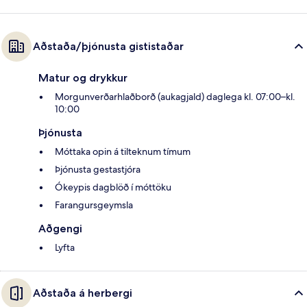
Aðstaða/þjónusta gististaðar
Matur og drykkur
Morgunverðarhlaðborð (aukagjald) daglega kl. 07:00–kl.
10:00
Þjónusta
Móttaka opin á tilteknum tímum
Þjónusta gestastjóra
Ókeypis dagblöð í móttöku
Farangursgeymsla
Aðgengi
Lyfta
Aðstaða á herbergi