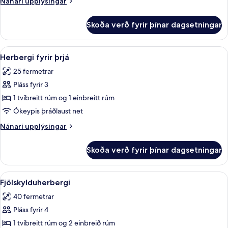
Nánari
Nánari upplýsingar
upplýsingar
fyrir
Skoða verð fyrir þínar dagsetningar
Comfort-
herbergi
Skoða
Herbergi fyrir þrjá | Rúmföt af bestu 
4
Herbergi fyrir þrjá
allar
25 fermetrar
myndir
Pláss fyrir 3
fyrir
Herbergi
1 tvíbreitt rúm og 1 einbreitt rúm
fyrir
Ókeypis þráðlaust net
þrjá
Nánari
Nánari upplýsingar
upplýsingar
fyrir
Skoða verð fyrir þínar dagsetningar
Herbergi
fyrir
þrjá
Skoða
Rúmföt af bestu gerð, skrifborð, hljó
4
Fjölskylduherbergi
allar
40 fermetrar
myndir
Pláss fyrir 4
fyrir
Fjölskylduherbergi
1 tvíbreitt rúm og 2 einbreið rúm