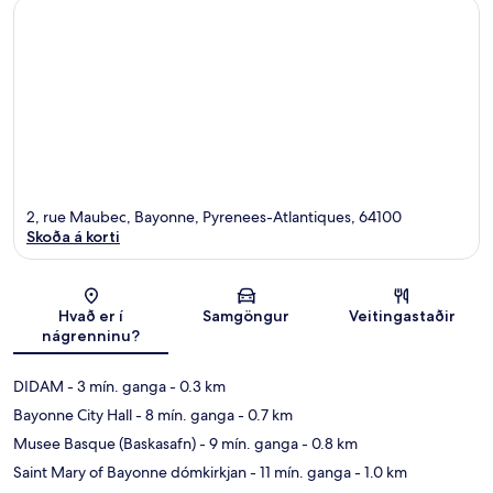
2, rue Maubec, Bayonne, Pyrenees-Atlantiques, 64100
Skoða á korti
Kort
Hvað er í
Samgöngur
Veitingastaðir
nágrenninu?
DIDAM
- 3 mín. ganga
- 0.3 km
Bayonne City Hall
- 8 mín. ganga
- 0.7 km
Musee Basque (Baskasafn)
- 9 mín. ganga
- 0.8 km
Saint Mary of Bayonne dómkirkjan
- 11 mín. ganga
- 1.0 km