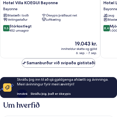
Hotel
Hotel
Hotel Villa KOEGUI Bayonne
Hotel 
Villa
Le
Bayonne
Bayonn
KOEGUI
Bayonn
Bílastæði í boði
Ókeypis þráðlaust net
Laug
Bayonne
Bayonn
Veitingastaður
Loftkæling
Bílastæ
Bayonne
9.6
8.4
Stórkostlegt
Mjö
9,6
8,4
af
af
452 umsagnir
1.00
10,
10,
Stórkostlegt,
Mjög
Verðið
19.043 kr.
452
gott,
er
inniheldur skatta og gjöld
umsagnir
1.000
19.043 kr.
6. sep. - 7. sep.
umsagni
Samanburður við svipaða gististaði
Skráðu þig inn til að sjá gjaldgenga afslætti og ávinninga.
Meiri ávinningur fyrir meiri ævintýri!
Innskrá
Skráðu þig, það er ókeypis
Um hverfið