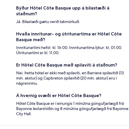
Býður Hôtel Côte Basque upp á bílastæði á
staðnum?
Já. Bílastæði gætu verið takmörkuð.
Hvaða innritunar- og útritunartíma er Hôtel Côte
Basque með?
Innritunartími hefst: kl. 16:00. Innritunartíma lýkur: kl. 01:00.
Útritunartími er kl. 11:00.
Er Hôtel Côte Basque með spilavíti á staðnum?
Nei. Þetta hótel er ekki með spilavíti, en Barriere spilavítið (13
mín. akstur) og Capbreton spilavítið (20 mín. akstur) eru í
nágrenninu.
Á hvernig svæði er Hôtel Côte Basque?
Hôtel Côte Basque er í einungis 1 mínútna göngufjarlægð frá
Bayonne lestarstöðin og 8 mínútna göngufjarlægð frá Bayonne
City Hall.