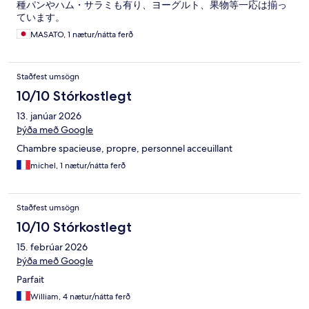
種パンやハム・サラミも有り、ヨーグルト、果物等一応は揃っ
ています。
MASATO, 1 nætur/nátta ferð
Staðfest umsögn
10/10 Stórkostlegt
13. janúar 2026
Þýða með Google
Chambre spacieuse, propre, personnel acceuillant
michel, 1 nætur/nátta ferð
Staðfest umsögn
10/10 Stórkostlegt
15. febrúar 2026
Þýða með Google
Parfait
William, 4 nætur/nátta ferð