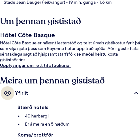
Stade Jean Dauger (leikvangur)
- 19 mín. ganga
- 1.6 km
Um þennan gististað
Hôtel Côte Basque
Hôtel Côte Basque er nálægt lestarstöð og telst úrvals gistikostur fyrir þá
sem vilja njóta þess sem Bayonne hefur upp á að bjóða. Aðrir gestir hafa
sérstaklega sagt að hjálpsamt starfsfólk sé meðal helstu kosta
gististaðarins.
Upplýsingar um rétt til afbókunar
Meira um þennan gististað
Yfirlit
Stærð hótels
40 herbergi
Er á meira en 5 hæðum
Koma/brottför