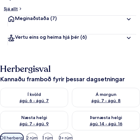
Sjá allt
Meginaðstaða
(7)
Vertu eins og heima hjá þér
(6)
Herbergisval
Kannaðu framboð fyrir þessar dagsetningar
Athuga framboð í kvöld ágú. 6 - ágú. 7
Athuga framboð á morgun ágú.
Í kvöld
Á morgun
ágú. 6 - ágú. 7
ágú. 7 - ágú. 8
Athuga framboð næstu helgi ágú. 7 - ágú. 9
Athuga framboð þarnæstu helgi
Næsta helgi
Þarnæsta helgi
ágú. 7 - ágú. 9
ágú. 14 - ágú. 16
Síur
Öll herbergi
2 rúm
1 rúm
3+ rúm