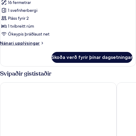
16 fermetrar
myndir
1 svefnherbergi
fyrir
Standard-
Pláss fyrir 2
herbergi
1 tvíbreitt rúm
með
Ókeypis þráðlaust net
tvíbreiðu
Nánari
Nánari upplýsingar
rúmi
upplýsingar
fyrir
Skoða verð fyrir þínar dagsetningar
Standard-
herbergi
með
Svipaðir gististaðir
tvíbreiðu
rúmi
Hotel Villa KOEGUI Bayonne
Hotel Le