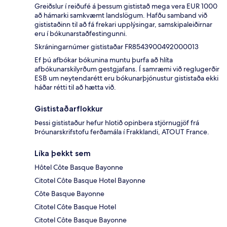
Greiðslur í reiðufé á þessum gististað mega vera EUR 1000
að hámarki samkvæmt landslögum. Hafðu samband við
gististaðinn til að fá frekari upplýsingar, samskipaleiðirnar
eru í bókunarstaðfestingunni.
Skráningarnúmer gististaðar FR8543900492000013
Ef þú afbókar bókunina muntu þurfa að hlíta
afbókunarskilyrðum gestgjafans. Í samræmi við reglugerðir
ESB um neytendarétt eru bókunarþjónustur gististaða ekki
háðar rétti til að hætta við.
Gististaðarflokkur
Þessi gististaður hefur hlotið opinbera stjörnugjöf frá
Þróunarskrifstofu ferðamála í Frakklandi, ATOUT France.
Líka þekkt sem
Hôtel Côte Basque Bayonne
Citotel Côte Basque Hotel Bayonne
Côte Basque Bayonne
Citotel Côte Basque Hotel
Citotel Côte Basque Bayonne