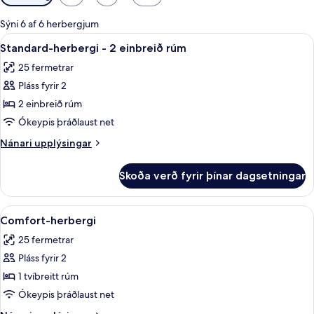
í
boði
Sýni 6 af 6 herbergjum
fyrir
Skoða
Standard-herbergi - 2 einbreið rúm | 
6
Standard-herbergi - 2 einbreið rúm
herbergi
allar
25 fermetrar
myndir
Pláss fyrir 2
fyrir
Standard-
2 einbreið rúm
herbergi
Ókeypis þráðlaust net
-
Nánari
Nánari upplýsingar
2
upplýsingar
einbreið
fyrir
Skoða verð fyrir þínar dagsetningar
Standard-
rúm
herbergi
-
Skoða
Comfort-herbergi | Rúmföt af bestu g
5
2
Comfort-herbergi
allar
einbreið
25 fermetrar
rúm
myndir
Pláss fyrir 2
fyrir
Comfort-
1 tvíbreitt rúm
herbergi
Ókeypis þráðlaust net