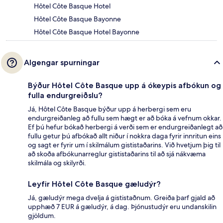
Hôtel Côte Basque Hotel
Hôtel Côte Basque Bayonne
Hôtel Côte Basque Hotel Bayonne
Algengar spurningar
Býður Hôtel Côte Basque upp á ókeypis afbókun og
fulla endurgreiðslu?
Já, Hôtel Côte Basque býður upp á herbergi sem eru
endurgreiðanleg að fullu sem hægt er að bóka á vefnum okkar.
Ef þú hefur bókað herbergi á verði sem er endurgreiðanlegt að
fullu getur þú afbókað allt niður í nokkra daga fyrir innritun eins
og sagt er fyrir um í skilmálum gististaðarins. Við hvetjum þig til
að skoða afbókunarreglur gististaðarins til að sjá nákvæma
skilmála og skilyrði.
Leyfir Hôtel Côte Basque gæludýr?
Já, gæludýr mega dvelja á gististaðnum. Greiða þarf gjald að
upphæð 7 EUR á gæludýr, á dag. Þjónustudýr eru undanskilin
gjöldum.