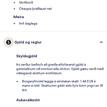
Skrifborð
Ókeypis þráðlaust net
Meira
Þrif daglega
Gjöld og reglur
Skyldugjöld
Þú verður beðin/n að greiða eftirfarandi gjöld á
gististaðnum við innritun eða útritun. Gjöld gætu verið með
viðeigandi sköttum inniföldum:
Borgaryfirvöld leggja á sérstakan skatt: 1.44 EUR á
mann á nótt. Skatturinn gildir ekki fyrir börn yngri en 18
ára.
Aukavalkostir