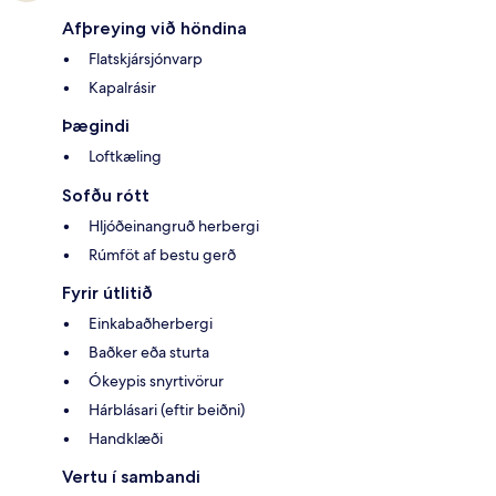
Afþreying við höndina
Flatskjársjónvarp
Kapalrásir
Þægindi
Loftkæling
Sofðu rótt
Hljóðeinangruð herbergi
Rúmföt af bestu gerð
Fyrir útlitið
Einkabaðherbergi
Baðker eða sturta
Ókeypis snyrtivörur
Hárblásari (eftir beiðni)
Handklæði
Vertu í sambandi