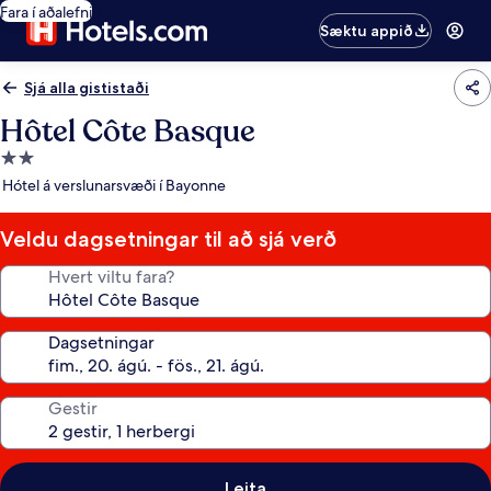
Fara í aðalefni
Sæktu appið
Sjá alla gististaði
Hôtel Côte Basque
2.0
stjörnu
Hótel á verslunarsvæði í Bayonne
gististaður
Veldu dagsetningar til að sjá verð
Hvert viltu fara?
Dagsetningar
Gestir
Leita