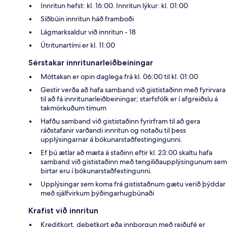
Innritun hefst: kl. 16:00. Innritun lýkur: kl. 01:00
Síðbúin innritun háð framboði
Lágmarksaldur við innritun - 18
Útritunartími er kl. 11:00
Sérstakar innritunarleiðbeiningar
Móttakan er opin daglega frá kl. 06:00 til kl. 01:00
Gestir verða að hafa samband við gististaðinn með fyrirvara
til að fá innritunarleiðbeiningar; starfsfólk er í afgreiðslu á
takmörkuðum tímum
Hafðu samband við gististaðinn fyrirfram til að gera
ráðstafanir varðandi innritun og notaðu til þess
upplýsingarnar á bókunarstaðfestingingunni.
Ef þú ætlar að mæta á staðinn eftir kl. 23:00 skaltu hafa
samband við gististaðinn með tengiliðaupplýsingunum sem
birtar eru í bókunarstaðfestingunni.
Upplýsingar sem koma frá gististaðnum gætu verið þýddar
með sjálfvirkum þýðingarhugbúnaði
Krafist við innritun
Kreditkort, debetkort eða innborgun með reiðufé er