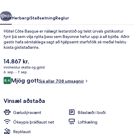
rra
Næsta
52+
Yfirlit
Herbergi
Staðsetning
Reglur
Hôtel Côte Basque er nálægt lestarstöð og telst úrvals gistikostur
fyrir þá sem vilja njóta þess sem Bayonne hefur upp á að bjóða. Aðrir
gestir hafa sérstaklega sagt að hjálpsamt starfsfólk sé meðal helstu
kosta gististaðarins.
Núverandi
14.867 kr.
verð
inniheldur skatta og gjöld
er
6. sep. - 7. sep.
14.867 kr.
Umsagnir
Mjög gott
8,4
Fyrir utan
Sjá allar 708 umsagnir
8,4 af 10
Vinsæl aðstaða
Gæludýravænt
Bílastæði í boði
Ókeypis þráðlaust net
Loftkæling
Reyklaust