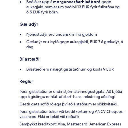
Boðið er upp á
morgunverðarhlaðborð
gegn
aukagjaldi sem er um það bil 13 EUR fyrir fullorðna og
6.5 EUR fyrir börn
Gæludýr
Þjónustudýr eru undanskilin frá gjöldum
Gæludýr eru leyfð gegn aukagjaldi, EUR 7 á gæludýr, á
dag
Bílastæði
Bílastæði eru nálægt gististaðnum og kosta 9 EUR
Reglur
Þessi gististaður er undir stjórn atvinnugestgjafa. Að bjóða
upp á gistingu er hluti af starfi hans, rekstri og aðalfagi.
Gestir geta sofið rólega því að á staðnum er slökkvitæki.
Þessi gististaður tekur við kreditkortum og ANCV Cheques-
vacances. Ekki er tekið við reiðufé.
Samþykkt kreditkort: Visa, Mastercard, American Express