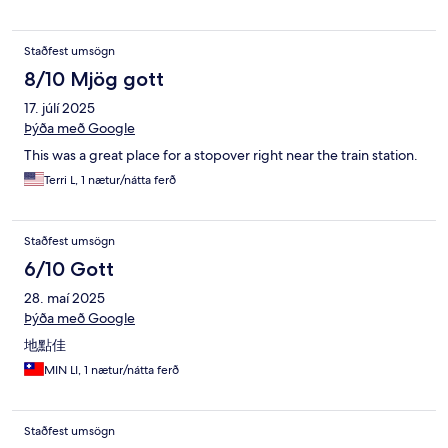
Staðfest umsögn
8/10 Mjög gott
17. júlí 2025
Þýða með Google
This was a great place for a stopover right near the train station.
Terri L, 1 nætur/nátta ferð
Staðfest umsögn
6/10 Gott
28. maí 2025
Þýða með Google
地點佳
MIN LI, 1 nætur/nátta ferð
Staðfest umsögn