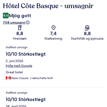
Hôtel Côte Basque - umsagnir
Umsagnir
Mjög gott
8,4
708 umsagnir
8,8
7,4
8,8
Hreinlæti
Staðsetning
Starfsfólk og þjónusta
Umsagnir
Staðfest umsögn
10/10 Stórkostlegt
2. júní 2026
Þýða með Google
Great hotel
Marie-Claude, 1 nætur/nátta ferð
Staðfest umsögn
10/10 Stórkostlegt
28. apríl 2026