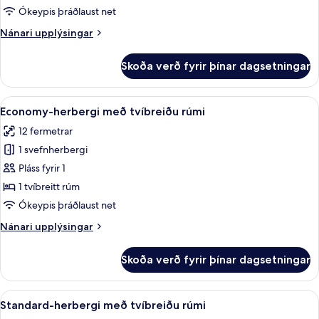
Ókeypis þráðlaust net
Nánari
Nánari upplýsingar
upplýsingar
fyrir
Skoða verð fyrir þínar dagsetningar
Fjölskylduherbergi
Skoða
Economy-herbergi með tvíbreiðu rúmi 
4
Economy-herbergi með tvíbreiðu rúmi
allar
12 fermetrar
myndir
1 svefnherbergi
fyrir
Economy-
Pláss fyrir 1
herbergi
1 tvíbreitt rúm
með
Ókeypis þráðlaust net
tvíbreiðu
Nánari
Nánari upplýsingar
rúmi
upplýsingar
fyrir
Skoða verð fyrir þínar dagsetningar
Economy-
herbergi
með
Skoða
Standard-herbergi með tvíbreiðu rúmi
5
tvíbreiðu
Standard-herbergi með tvíbreiðu rúmi
allar
rúmi