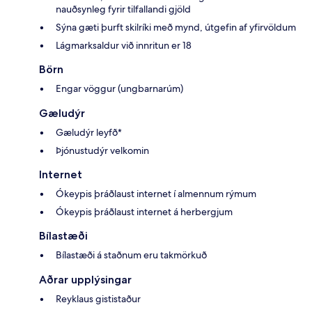
nauðsynleg fyrir tilfallandi gjöld
Sýna gæti þurft skilríki með mynd, útgefin af yfirvöldum
Lágmarksaldur við innritun er 18
Börn
Engar vöggur (ungbarnarúm)
Gæludýr
Gæludýr leyfð*
Þjónustudýr velkomin
Internet
Ókeypis þráðlaust internet í almennum rýmum
Ókeypis þráðlaust internet á herbergjum
Bílastæði
Bílastæði á staðnum eru takmörkuð
Aðrar upplýsingar
Reyklaus gististaður