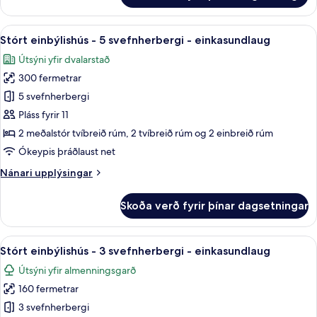
-
2
Skoða
Stórt einbýlishús - 5 svefnherbergi - 
22
svefnherbergi
Stórt einbýlishús - 5 svefnherbergi - einkasundlaug
allar
-
Útsýni yfir dvalarstað
verönd
myndir
(Garden)
300 fermetrar
fyrir
Stórt
5 svefnherbergi
einbýlishús
Pláss fyrir 11
-
2 meðalstór tvíbreið rúm, 2 tvíbreið rúm og 2 einbreið rúm
5
Ókeypis þráðlaust net
svefnherbergi
Nánari
Nánari upplýsingar
-
upplýsingar
einkasundlaug
fyrir
Skoða verð fyrir þínar dagsetningar
Stórt
einbýlishús
-
Skoða
Stórt einbýlishús - 3 svefnherbergi - 
11
5
Stórt einbýlishús - 3 svefnherbergi - einkasundlaug
allar
svefnherbergi
Útsýni yfir almenningsgarð
-
myndir
einkasundlaug
160 fermetrar
fyrir
Stórt
3 svefnherbergi