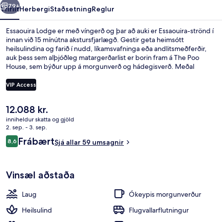
79+
Yfirlit
Herbergi
Staðsetning
Reglur
Essaouira Lodge er með víngerð og þar að auki er Essaouira-strönd í
innan við 15 mínútna akstursfjarlægð. Gestir geta heimsótt
heilsulindina og farið í nudd, líkamsvafninga eða andlitsmeðferðir,
auk þess sem alþjóðleg matargerðarlist er borin fram á The Poo
House, sem býður upp á morgunverð og hádegisverð. Meðal
annarra þæginda á þessu hóteli í miðjarðarhafsstíl eru útilaug, bar við
sundlaugarbakkann og gufubað.
VIP Access
Núverandi
12.088 kr.
Útilaug, upphituð laug, sólhlífar, sólstó
verð
inniheldur skatta og gjöld
er
2. sep. - 3. sep.
12.088 kr.
Umsagnir
Frábært
8,6
Sjá allar 59 umsagnir
8,6 af 10
Vinsæl aðstaða
Laug
Ókeypis morgunverður
Heilsulind
Flugvallarflutningur