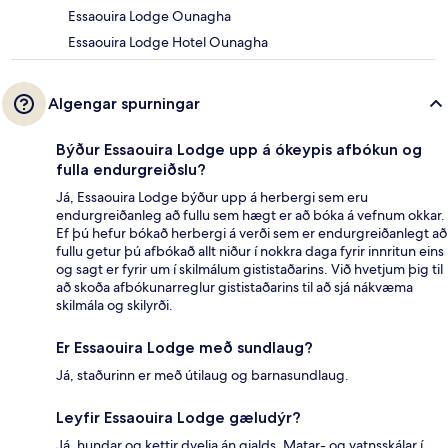
Essaouira Lodge Ounagha
Essaouira Lodge Hotel Ounagha
Algengar spurningar
Býður Essaouira Lodge upp á ókeypis afbókun og
fulla endurgreiðslu?
Já, Essaouira Lodge býður upp á herbergi sem eru
endurgreiðanleg að fullu sem hægt er að bóka á vefnum okkar.
Ef þú hefur bókað herbergi á verði sem er endurgreiðanlegt að
fullu getur þú afbókað allt niður í nokkra daga fyrir innritun eins
og sagt er fyrir um í skilmálum gististaðarins. Við hvetjum þig til
að skoða afbókunarreglur gististaðarins til að sjá nákvæma
skilmála og skilyrði.
Er Essaouira Lodge með sundlaug?
Já, staðurinn er með útilaug og barnasundlaug.
Leyfir Essaouira Lodge gæludýr?
Já, hundar og kettir dvelja án gjalds. Matar- og vatnsskálar í