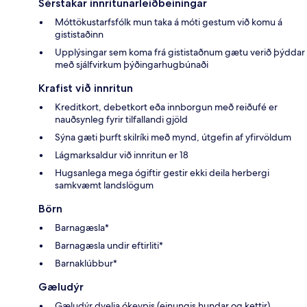
Sérstakar innritunarleiðbeiningar
Móttökustarfsfólk mun taka á móti gestum við komu á
gististaðinn
Upplýsingar sem koma frá gististaðnum gætu verið þýddar
með sjálfvirkum þýðingarhugbúnaði
Krafist við innritun
Kreditkort, debetkort eða innborgun með reiðufé er
nauðsynleg fyrir tilfallandi gjöld
Sýna gæti þurft skilríki með mynd, útgefin af yfirvöldum
Lágmarksaldur við innritun er 18
Hugsanlega mega ógiftir gestir ekki deila herbergi
samkvæmt landslögum
Börn
Barnagæsla*
Barnagæsla undir eftirliti*
Barnaklúbbur*
Gæludýr
Gæludýr dvelja ókeypis (einungis hundar og kettir)