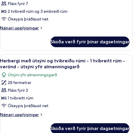
einbýlishús
Pláss fyrir 7
-
2 tvíbreið rúm og 3 einbreið rúm
3
Ókeypis þráðlaust net
svefnherbergi
Nánari
Nánari upplýsingar
-
upplýsingar
einkasundlaug
fyrir
Skoða verð fyrir þínar dagsetningar
Stórt
einbýlishús
-
Skoða
Herbergi með útsýni og tvíbreiðu rúmi 
5
3
Herbergi með útsýni og tvíbreiðu rúmi - 1 tvíbreitt rúm -
allar
svefnherbergi
verönd - útsýni yfir almenningsgarð
-
myndir
Útsýni yfir almenningsgarð
einkasundlaug
fyrir
28 fermetrar
Herbergi
Pláss fyrir 2
með
útsýni
1 tvíbreitt rúm
og
Ókeypis þráðlaust net
tvíbreiðu
Nánari
Nánari upplýsingar
rúmi
upplýsingar
-
fyrir
Skoða verð fyrir þínar dagsetningar
Herbergi
1