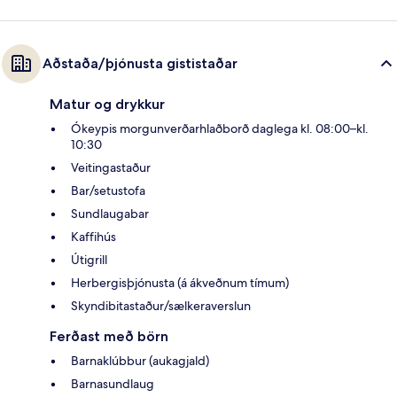
Aðstaða/þjónusta gististaðar
Matur og drykkur
Ókeypis morgunverðarhlaðborð daglega kl. 08:00–kl.
10:30
Veitingastaður
Bar/setustofa
Sundlaugabar
Kaffihús
Útigrill
Herbergisþjónusta (á ákveðnum tímum)
Skyndibitastaður/sælkeraverslun
Ferðast með börn
Barnaklúbbur (aukagjald)
Barnasundlaug