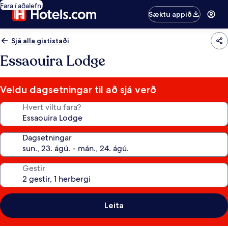
Fara í aðalefni
Sæktu appið
Sjá alla gististaði
Essaouira Lodge
Veldu dagsetningar til að sjá verð
Hvert viltu fara?
Dagsetningar
Gestir
Leita