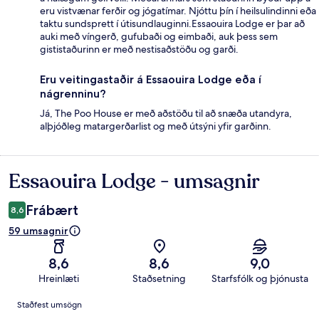
eru vistvænar ferðir og jógatímar. Njóttu þín í heilsulindinni eða
taktu sundsprett í útisundlauginni.Essaouira Lodge er þar að
auki með víngerð, gufubaði og eimbaði, auk þess sem
gististaðurinn er með nestisaðstöðu og garði.
Eru veitingastaðir á Essaouira Lodge eða í
nágrenninu?
Já, The Poo House er með aðstöðu til að snæða utandyra,
alþjóðleg matargerðarlist og með útsýni yfir garðinn.
Essaouira Lodge - umsagnir
Umsagnir
Frábært
8,6
59 umsagnir
8,6
8,6
9,0
Hreinlæti
Staðsetning
Starfsfólk og þjónusta
Umsagnir
Staðfest umsögn