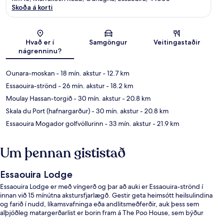
Skoða á korti
Kort
Hvað er í
Samgöngur
Veitingastaðir
nágrenninu?
Ounara-moskan
- 18 mín. akstur
- 12.7 km
Essaouira-strönd
- 26 mín. akstur
- 18.2 km
Moulay Hassan-torgið
- 30 mín. akstur
- 20.8 km
Skala du Port (hafnargarður)
- 30 mín. akstur
- 20.8 km
Essaouira Mogador golfvöllurinn
- 33 mín. akstur
- 21.9 km
Um þennan gististað
Essaouira Lodge
Essaouira Lodge er með víngerð og þar að auki er Essaouira-strönd í
innan við 15 mínútna akstursfjarlægð. Gestir geta heimsótt heilsulindina
og farið í nudd, líkamsvafninga eða andlitsmeðferðir, auk þess sem
alþjóðleg matargerðarlist er borin fram á The Poo House, sem býður