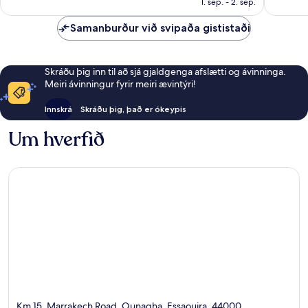
ströndin
1. sep. - 2. sep.
umsögn
Samanburður við svipaða gististaði
Skráðu þig inn til að sjá gjaldgenga afslætti og ávinninga.
Meiri ávinningur fyrir meiri ævintýri!
Innskrá
Skráðu þig, það er ókeypis
Um hverfið
Km 15, Marrakech Road, Ounagha, Essaouira, 44000