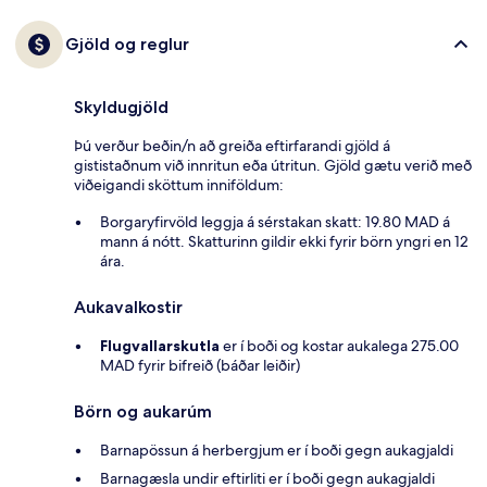
Gjöld og reglur
Skyldugjöld
Þú verður beðin/n að greiða eftirfarandi gjöld á
gististaðnum við innritun eða útritun. Gjöld gætu verið með
viðeigandi sköttum inniföldum:
Borgaryfirvöld leggja á sérstakan skatt: 19.80 MAD á
mann á nótt. Skatturinn gildir ekki fyrir börn yngri en 12
ára.
Aukavalkostir
Flugvallarskutla
er í boði og kostar aukalega 275.00
MAD fyrir bifreið (báðar leiðir)
Börn og aukarúm
Barnapössun á herbergjum er í boði gegn aukagjaldi
Barnagæsla undir eftirliti er í boði gegn aukagjaldi