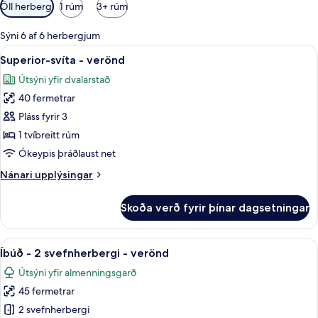
Síur
Öll herbergi
1 rúm
3+ rúm
í
boði
Sýni 6 af 6 herbergjum
fyrir
Skoða
Superior-svíta - verönd | Rúmföt af be
6
Superior-svíta - verönd
herbergi
allar
Útsýni yfir dvalarstað
myndir
40 fermetrar
fyrir
Superior-
Pláss fyrir 3
svíta
1 tvíbreitt rúm
-
Ókeypis þráðlaust net
verönd
Nánari
Nánari upplýsingar
upplýsingar
fyrir
Skoða verð fyrir þínar dagsetningar
Superior-
svíta
-
Skoða
Íbúð - 2 svefnherbergi - verönd | Sto
8
verönd
Íbúð - 2 svefnherbergi - verönd
allar
Útsýni yfir almenningsgarð
myndir
45 fermetrar
fyrir
Íbúð
2 svefnherbergi