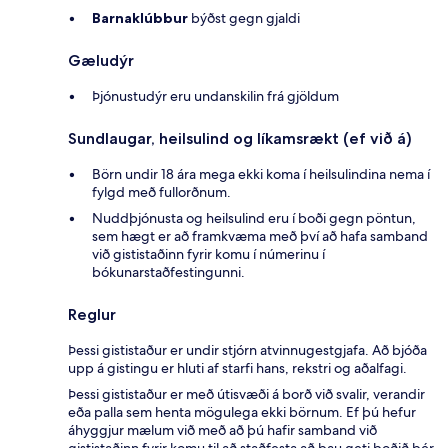
Barnaklúbbur
býðst gegn gjaldi
Gæludýr
Þjónustudýr eru undanskilin frá gjöldum
Sundlaugar, heilsulind og líkamsrækt (ef við á)
Börn undir 18 ára mega ekki koma í heilsulindina nema í
fylgd með fullorðnum.
Nuddþjónusta og heilsulind eru í boði gegn pöntun,
sem hægt er að framkvæma með því að hafa samband
við gististaðinn fyrir komu í númerinu í
bókunarstaðfestingunni.
Reglur
Þessi gististaður er undir stjórn atvinnugestgjafa. Að bjóða
upp á gistingu er hluti af starfi hans, rekstri og aðalfagi.
Þessi gististaður er með útisvæði á borð við svalir, verandir
eða palla sem henta mögulega ekki börnum. Ef þú hefur
áhyggjur mælum við með að þú hafir samband við