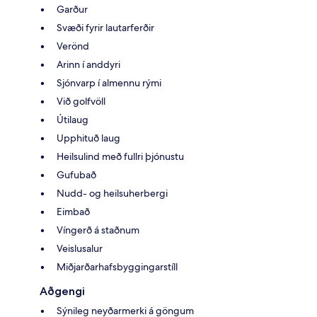
Garður
Svæði fyrir lautarferðir
Verönd
Arinn í anddyri
Sjónvarp í almennu rými
Við golfvöll
Útilaug
Upphituð laug
Heilsulind með fullri þjónustu
Gufubað
Nudd- og heilsuherbergi
Eimbað
Víngerð á staðnum
Veislusalur
Miðjarðarhafsbyggingarstíll
Aðgengi
Sýnileg neyðarmerki á göngum