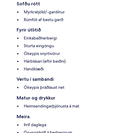
Sofðu rótt
Myrkratjöld/-gardínur
Rúmföt af bestu gerð
Fyrir útlitið
Einkabaðherbergi
Sturta eingöngu
Ókeypis snyrtivörur
Hárblásari (eftir beiðni)
Handklæði
Vertu í sambandi
Ókeypis þráðlaust net
Matur og drykkur
Heimsendingarþjónusta á mat
Meira
Þrif daglega
Öryggishólf á herbergjum