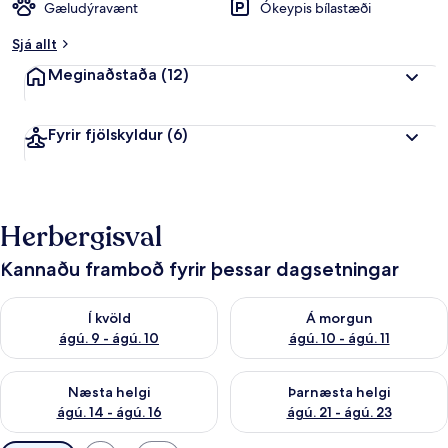
Gæludýravænt
Ókeypis bílastæði
Sjá allt
Meginaðstaða
(12)
Fyrir fjölskyldur
(6)
Herbergisval
Kannaðu framboð fyrir þessar dagsetningar
Athuga framboð í kvöld ágú. 9 - ágú. 10
Athuga framboð á morgun ágú.
Í kvöld
Á morgun
ágú. 9 - ágú. 10
ágú. 10 - ágú. 11
Athuga framboð næstu helgi ágú. 14 - ágú. 16
Athuga framboð þarnæstu helg
Næsta helgi
Þarnæsta helgi
ágú. 14 - ágú. 16
ágú. 21 - ágú. 23