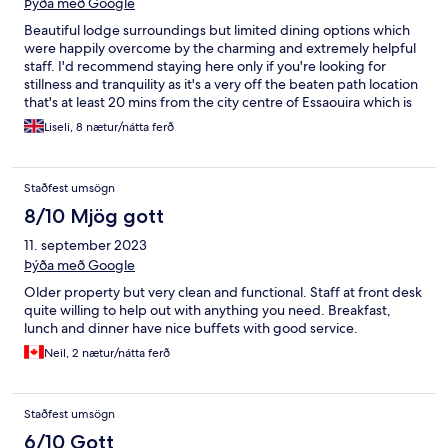
Þýða með Google
Beautiful lodge surroundings but limited dining options which
were happily overcome by the charming and extremely helpful
staff. I'd recommend staying here only if you're looking for
stillness and tranquility as it's a very off the beaten path location
that's at least 20 mins from the city centre of Essaouira which is
very charming but quiet too.
Liseli, 8 nætur/nátta ferð
Staðfest umsögn
8/10 Mjög gott
11. september 2023
Þýða með Google
Older property but very clean and functional. Staff at front desk
quite willing to help out with anything you need. Breakfast,
lunch and dinner have nice buffets with good service.
Neil, 2 nætur/nátta ferð
Staðfest umsögn
6/10 Gott