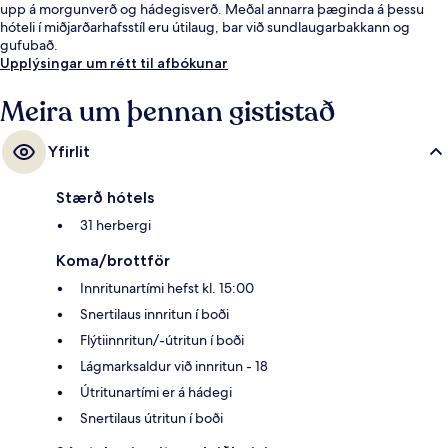
upp á morgunverð og hádegisverð. Meðal annarra þæginda á þessu
hóteli í miðjarðarhafsstíl eru útilaug, bar við sundlaugarbakkann og
gufubað.
Upplýsingar um rétt til afbókunar
Meira um þennan gististað
Yfirlit
Stærð hótels
31 herbergi
Koma/brottför
Innritunartími hefst kl. 15:00
Snertilaus innritun í boði
Flýtiinnritun/-útritun í boði
Lágmarksaldur við innritun - 18
Útritunartími er á hádegi
Snertilaus útritun í boði