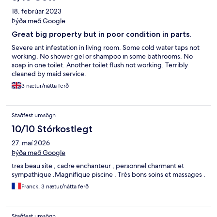
18. febrúar 2023
Þýða með Google
Great big property but in poor condition in parts.
Severe ant infestation in living room. Some cold water taps not
working. No shower gel or shampoo in some bathrooms. No
soap in one toilet. Another toilet flush not working. Terribly
cleaned by maid service.
3 nætur/nátta ferð
Staðfest umsögn
10/10 Stórkostlegt
27. maí 2026
Þýða með Google
tres beau site , cadre enchanteur , personnel charmant et
sympathique .Magnifique piscine . Très bons soins et massages .
Franck, 3 nætur/nátta ferð
Staðfest umsögn