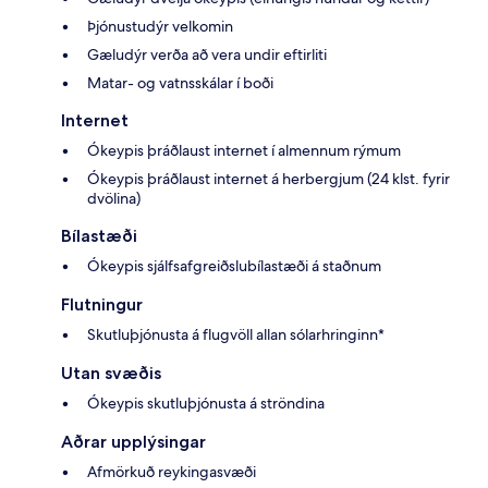
Þjónustudýr velkomin
Gæludýr verða að vera undir eftirliti
Matar- og vatnsskálar í boði
Internet
Ókeypis þráðlaust internet í almennum rýmum
Ókeypis þráðlaust internet á herbergjum (24 klst. fyrir
dvölina)
Bílastæði
Ókeypis sjálfsafgreiðslubílastæði á staðnum
Flutningur
Skutluþjónusta á flugvöll allan sólarhringinn*
Utan svæðis
Ókeypis skutluþjónusta á ströndina
Aðrar upplýsingar
Afmörkuð reykingasvæði