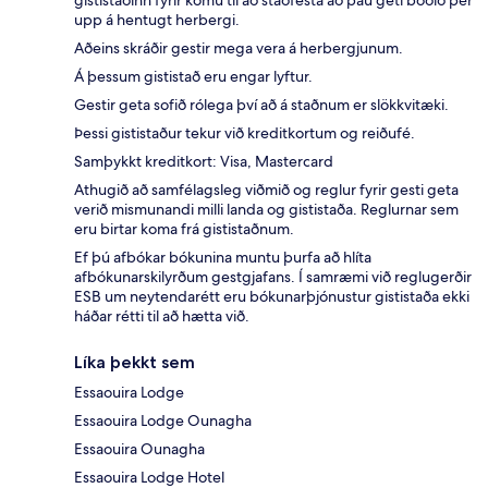
gististaðinn fyrir komu til að staðfesta að þau geti boðið þér
upp á hentugt herbergi.
Aðeins skráðir gestir mega vera á herbergjunum.
Á þessum gististað eru engar lyftur.
Gestir geta sofið rólega því að á staðnum er slökkvitæki.
Þessi gististaður tekur við kreditkortum og reiðufé.
Samþykkt kreditkort: Visa, Mastercard
Athugið að samfélagsleg viðmið og reglur fyrir gesti geta
verið mismunandi milli landa og gististaða. Reglurnar sem
eru birtar koma frá gististaðnum.
Ef þú afbókar bókunina muntu þurfa að hlíta
afbókunarskilyrðum gestgjafans. Í samræmi við reglugerðir
ESB um neytendarétt eru bókunarþjónustur gististaða ekki
háðar rétti til að hætta við.
Líka þekkt sem
Essaouira Lodge
Essaouira Lodge Ounagha
Essaouira Ounagha
Essaouira Lodge Hotel