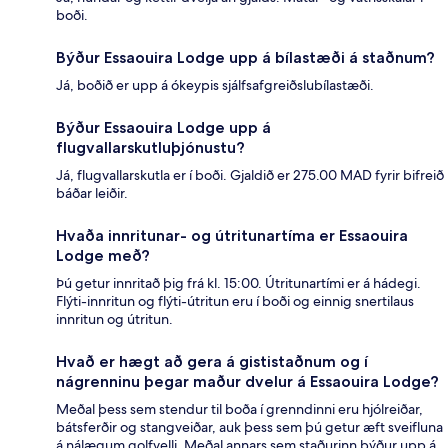
boði.
Býður Essaouira Lodge upp á bílastæði á staðnum?
Já, boðið er upp á ókeypis sjálfsafgreiðslubílastæði.
Býður Essaouira Lodge upp á
flugvallarskutluþjónustu?
Já, flugvallarskutla er í boði. Gjaldið er 275.00 MAD fyrir bifreið
báðar leiðir.
Hvaða innritunar- og útritunartíma er Essaouira
Lodge með?
Þú getur innritað þig frá kl. 15:00. Útritunartími er á hádegi.
Flýti-innritun og flýti-útritun eru í boði og einnig snertilaus
innritun og útritun.
Hvað er hægt að gera á gististaðnum og í
nágrenninu þegar maður dvelur á Essaouira Lodge?
Meðal þess sem stendur til boða í grenndinni eru hjólreiðar,
bátsferðir og stangveiðar, auk þess sem þú getur æft sveifluna
á nálægum golfvelli. Meðal annars sem staðurinn býður upp á