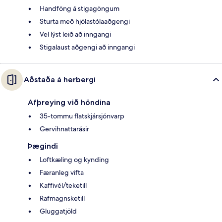
Handföng á stigagöngum
Sturta með hjólastólaaðgengi
Vel lýst leið að inngangi
Stigalaust aðgengi að inngangi
Aðstaða á herbergi
Afþreying við höndina
35-tommu flatskjársjónvarp
Gervihnattarásir
Þægindi
Loftkæling og kynding
Færanleg vifta
Kaffivél/teketill
Rafmagnsketill
Gluggatjöld