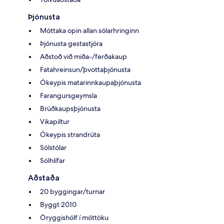
Þjónusta
Móttaka opin allan sólarhringinn
Þjónusta gestastjóra
Aðstoð við miða-/ferðakaup
Fatahreinsun/þvottaþjónusta
Ókeypis matarinnkaupaþjónusta
Farangursgeymsla
Brúðkaupsþjónusta
Vikapiltur
Ókeypis strandrúta
Sólstólar
Sólhlífar
Aðstaða
20 byggingar/turnar
Byggt 2010
Öryggishólf í móttöku