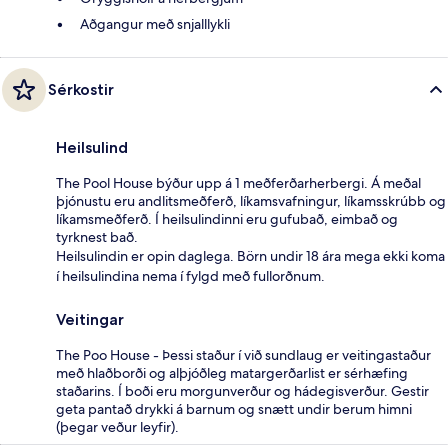
Aðgangur með snjalllykli
Sérkostir
Heilsulind
The Pool House býður upp á 1 meðferðarherbergi. Á meðal
þjónustu eru andlitsmeðferð, líkamsvafningur, líkamsskrúbb og
líkamsmeðferð. Í heilsulindinni eru gufubað, eimbað og
tyrknest bað.
Heilsulindin er opin daglega. Börn undir 18 ára mega ekki koma
í heilsulindina nema í fylgd með fullorðnum.
Veitingar
The Poo House - Þessi staður í við sundlaug er veitingastaður
með hlaðborði og alþjóðleg matargerðarlist er sérhæfing
staðarins. Í boði eru morgunverður og hádegisverður. Gestir
geta pantað drykki á barnum og snætt undir berum himni
(þegar veður leyfir).