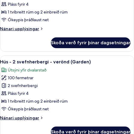
-
Pláss fyrir 4
2
1 tvíbreitt rúm og 2 einbreið rúm
svefnherbergi
Ókeypis þráðlaust net
-
Nánari
Nánari upplýsingar
verönd
upplýsingar
fyrir
Skoða verð fyrir þínar dagsetningar
Íbúð
-
2
Skoða
Hús - 2 svefnherbergi - verönd (Garde
11
svefnherbergi
Hús - 2 svefnherbergi - verönd (Garden)
allar
-
Útsýni yfir dvalarstað
verönd
myndir
100 fermetrar
fyrir
Hús
2 svefnherbergi
-
Pláss fyrir 4
2
1 tvíbreitt rúm og 2 einbreið rúm
svefnherbergi
Ókeypis þráðlaust net
-
Nánari
Nánari upplýsingar
verönd
upplýsingar
(Garden)
fyrir
Skoða verð fyrir þínar dagsetningar
Hús