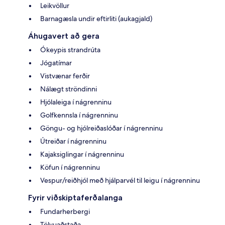
Leikvöllur
Barnagæsla undir eftirliti (aukagjald)
Áhugavert að gera
Ókeypis strandrúta
Jógatímar
Vistvænar ferðir
Nálægt ströndinni
Hjólaleiga í nágrenninu
Golfkennsla í nágrenninu
Göngu- og hjólreiðaslóðar í nágrenninu
Útreiðar í nágrenninu
Kajaksiglingar í nágrenninu
Köfun í nágrenninu
Vespur/reiðhjól með hjálparvél til leigu í nágrenninu
Fyrir viðskiptaferðalanga
Fundarherbergi
Tölvuaðstaða