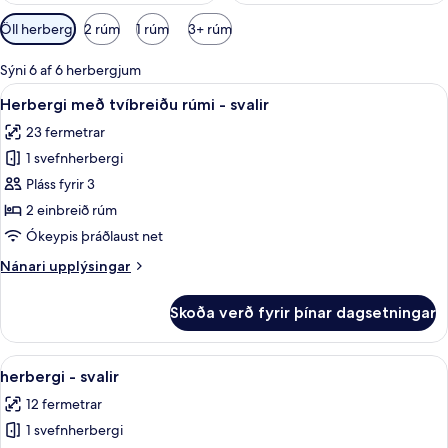
Síur
Öll herbergi
2 rúm
1 rúm
3+ rúm
í
boði
Sýni 6 af 6 herbergjum
fyrir
Skoða
Herbergi með tvíbreiðu rúmi - svalir
9
Herbergi með tvíbreiðu rúmi - svalir
herbergi
allar
23 fermetrar
myndir
1 svefnherbergi
fyrir
Herbergi
Pláss fyrir 3
með
2 einbreið rúm
tvíbreiðu
Ókeypis þráðlaust net
rúmi
Nánari
Nánari upplýsingar
-
upplýsingar
svalir
fyrir
Skoða verð fyrir þínar dagsetningar
Herbergi
með
tvíbreiðu
Skoða
herbergi - svalir | Skrifborð, hljóðe
6
rúmi
herbergi - svalir
allar
-
12 fermetrar
svalir
myndir
1 svefnherbergi
fyrir