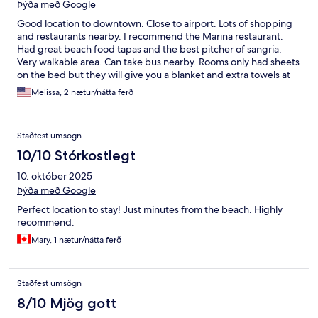
Þýða með Google
Good location to downtown. Close to airport. Lots of shopping
and restaurants nearby. I recommend the Marina restaurant.
Had great beach food tapas and the best pitcher of sangria.
Very walkable area. Can take bus nearby. Rooms only had sheets
on the bed but they will give you a blanket and extra towels at
front desk if you need it. You can also book tours at the front
Melissa, 2 nætur/nátta ferð
desk. Staff very friendly and helpful. Hotel can use some touch
ups but overall very clean. Recommend getting the breakfast
buffet. Very nice selection. This hotel is conveniently located
Staðfest umsögn
near the airport but it is in a very touristy area. Fairy quiet. No
noise issues. Good options for Young and older tourists. If you
10/10 Stórkostlegt
prefer a less touristy hotel, you need to stay further from the
10. október 2025
airport.
Þýða með Google
Perfect location to stay! Just minutes from the beach. Highly
recommend.
Mary, 1 nætur/nátta ferð
Staðfest umsögn
8/10 Mjög gott