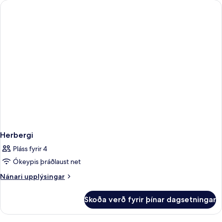
Herbergi
Pláss fyrir 4
Ókeypis þráðlaust net
Nánari
Nánari upplýsingar
upplýsingar
fyrir
Skoða verð fyrir þínar dagsetningar
Herbergi