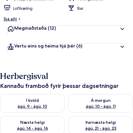
Loftkæling
Bar
Sjá allt
Meginaðstaða
(12)
Vertu eins og heima hjá þér
(6)
Herbergisval
Kannaðu framboð fyrir þessar dagsetningar
Athuga framboð í kvöld ágú. 9 - ágú. 10
Athuga framboð á morgun ágú.
Í kvöld
Á morgun
ágú. 9 - ágú. 10
ágú. 10 - ágú. 11
Athuga framboð næstu helgi ágú. 14 - ágú. 16
Athuga framboð þarnæstu helg
Næsta helgi
Þarnæsta helgi
ágú. 14 - ágú. 16
ágú. 21 - ágú. 23