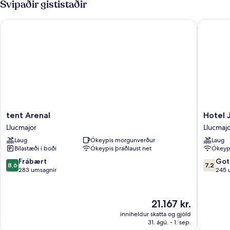
Svipaðir gististaðir
tent Arenal
Hotel JS
tent
Hotel
tent Arenal
Hotel 
Arenal
JS
Llucmajor
Llucmaj
Llucmajor
Paradise
Laug
Ókeypis morgunverður
Laug
Sport
Bílastæði í boði
Ókeypis þráðlaust net
Ókeypi
-
Adults
8.6
7.2
Frábært
Got
8,6
7,2
Only
af
af
283 umsagnir
245 
Llucmajo
10,
10,
Frábært,
Gott,
283
245
Verðið
21.167 kr.
umsagnir
umsagni
er
inniheldur skatta og gjöld
21.167 kr.
31. ágú. - 1. sep.