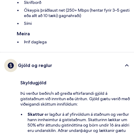
Skrifborð
Ókeypis þráðlaust net (250+ Mbps (hentar fyrir 3–5 gesti
eða allt að 10 tæki) gagnahraði)
Sími
Meira
Þrif daglega
Gjöld og reglur
Skyldugjöld
Þú verður beðin/n að greiða eftirfarandi gjöld á
gististaðnum við innritun eða útritun. Gjöld gætu verið með
viðeigandi sköttum inniföldum:
Skattur
er lagður á af yfirvöldum á staðnum og verður
hann innheimtur á gististaðnum. Skatturinn lækkar um
50% eftir áttundu gistinóttina og börn undir 16 ára aldri
eru undanskilin. Aðrar undanþágur og lækkanir gætu