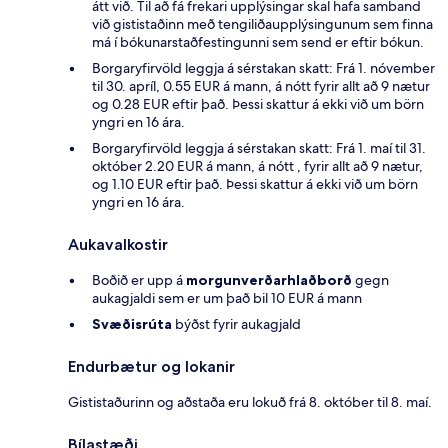
átt við. Til að fá frekari upplýsingar skal hafa samband
við gististaðinn með tengiliðaupplýsingunum sem finna
má í bókunarstaðfestingunni sem send er eftir bókun.
Borgaryfirvöld leggja á sérstakan skatt: Frá 1. nóvember
til 30. apríl, 0.55 EUR á mann, á nótt fyrir allt að 9 nætur
og 0.28 EUR eftir það. Þessi skattur á ekki við um börn
yngri en 16 ára.
Borgaryfirvöld leggja á sérstakan skatt: Frá 1. maí til 31.
október 2.20 EUR á mann, á nótt , fyrir allt að 9 nætur,
og 1.10 EUR eftir það. Þessi skattur á ekki við um börn
yngri en 16 ára.
Aukavalkostir
Boðið er upp á
morgunverðarhlaðborð
gegn
aukagjaldi sem er um það bil 10 EUR á mann
Svæðisrúta
býðst fyrir aukagjald
Endurbætur og lokanir
Gististaðurinn og aðstaða eru lokuð frá 8. október til 8. maí.
Bílastæði