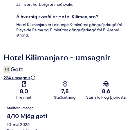
Já, hvert herbergi er með svalir.
Á hvernig svæði er Hotel Kilimanjaro?
Hotel Kilimanjaro er í einungis 9 mínútna göngufjarlægð frá
Playa de Palma og 11 mínútna göngufjarlægð frá El Arenal
strönd.
Hotel Kilimanjaro - umsagnir
Umsagnir
Gott
7,8
224 umsagnir
8,0
7,8
8,6
Hreinlæti
Staðsetning
Starfsfólk og þjónusta
Umsagnir
Staðfest umsögn
8/10 Mjög gott
10. maí 2026