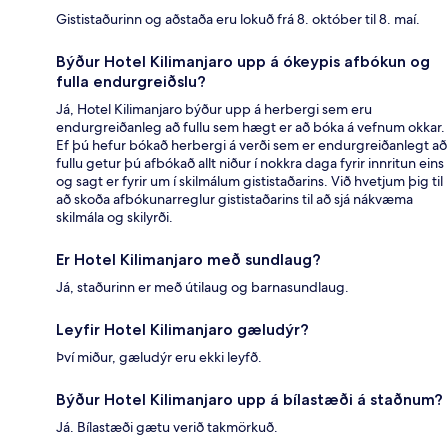
Gististaðurinn og aðstaða eru lokuð frá 8. október til 8. maí.
Býður Hotel Kilimanjaro upp á ókeypis afbókun og
fulla endurgreiðslu?
Já, Hotel Kilimanjaro býður upp á herbergi sem eru
endurgreiðanleg að fullu sem hægt er að bóka á vefnum okkar.
Ef þú hefur bókað herbergi á verði sem er endurgreiðanlegt að
fullu getur þú afbókað allt niður í nokkra daga fyrir innritun eins
og sagt er fyrir um í skilmálum gististaðarins. Við hvetjum þig til
að skoða afbókunarreglur gististaðarins til að sjá nákvæma
skilmála og skilyrði.
Er Hotel Kilimanjaro með sundlaug?
Já, staðurinn er með útilaug og barnasundlaug.
Leyfir Hotel Kilimanjaro gæludýr?
Því miður, gæludýr eru ekki leyfð.
Býður Hotel Kilimanjaro upp á bílastæði á staðnum?
Já. Bílastæði gætu verið takmörkuð.