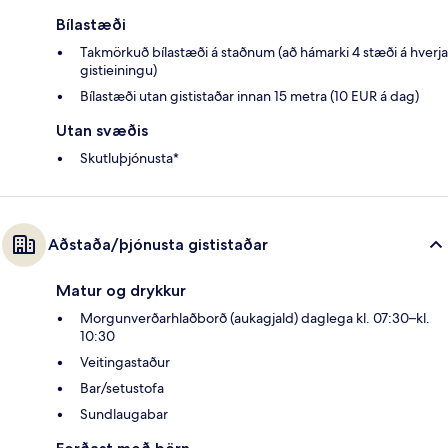
Bílastæði
Takmörkuð bílastæði á staðnum (að hámarki 4 stæði á hverja
gistieiningu)
Bílastæði utan gististaðar innan 15 metra (10 EUR á dag)
Utan svæðis
Skutluþjónusta*
Aðstaða/þjónusta gististaðar
Matur og drykkur
Morgunverðarhlaðborð (aukagjald) daglega kl. 07:30–kl.
10:30
Veitingastaður
Bar/setustofa
Sundlaugabar