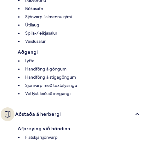
Þakverönd
Bókasafn
Sjónvarp í almennu rými
Útilaug
Spila-/leikjasalur
Veislusalur
Aðgengi
Lyfta
Handföng á göngum
Handföng á stigagöngum
Sjónvarp með textalýsingu
Vel lýst leið að inngangi
Aðstaða á herbergi
Afþreying við höndina
Flatskjársjónvarp