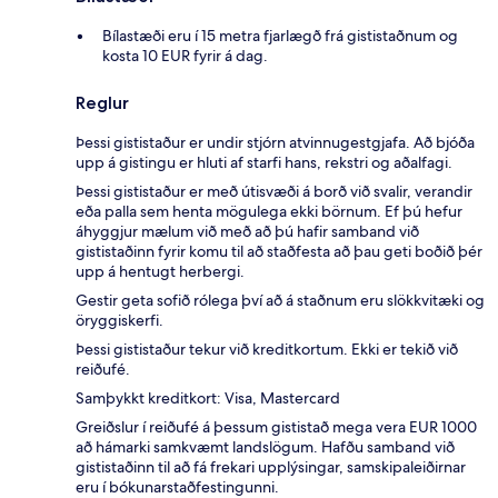
Bílastæði eru í 15 metra fjarlægð frá gististaðnum og
kosta 10 EUR fyrir á dag.
Reglur
Þessi gististaður er undir stjórn atvinnugestgjafa. Að bjóða
upp á gistingu er hluti af starfi hans, rekstri og aðalfagi.
Þessi gististaður er með útisvæði á borð við svalir, verandir
eða palla sem henta mögulega ekki börnum. Ef þú hefur
áhyggjur mælum við með að þú hafir samband við
gististaðinn fyrir komu til að staðfesta að þau geti boðið þér
upp á hentugt herbergi.
Gestir geta sofið rólega því að á staðnum eru slökkvitæki og
öryggiskerfi.
Þessi gististaður tekur við kreditkortum. Ekki er tekið við
reiðufé.
Samþykkt kreditkort: Visa, Mastercard
Greiðslur í reiðufé á þessum gististað mega vera EUR 1000
að hámarki samkvæmt landslögum. Hafðu samband við
gististaðinn til að fá frekari upplýsingar, samskipaleiðirnar
eru í bókunarstaðfestingunni.