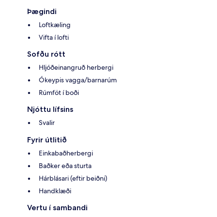
Þægindi
Loftkæling
Vifta í lofti
Sofðu rótt
Hljóðeinangruð herbergi
Ókeypis vagga/barnarúm
Rúmföt í boði
Njóttu lífsins
Svalir
Fyrir útlitið
Einkabaðherbergi
Baðker eða sturta
Hárblásari (eftir beiðni)
Handklæði
Vertu í sambandi