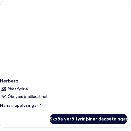
þrjá
-
svalir
Herbergi
Pláss fyrir 4
Ókeypis þráðlaust net
Nánari
Nánari upplýsingar
upplýsingar
fyrir
Skoða verð fyrir þínar dagsetningar
Herbergi