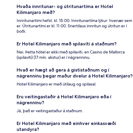
Hvaða innritunar- og útritunartíma er Hotel
Kilimanjaro með?
Innritunartími hefst: kl. 15:00. Innritunartíma lýkur: hvenær sem
er. Útritunartími er kl. 11:00. Snertilaus innritun og útritun er í
boði.
Er Hotel Kilimanjaro með spilavíti á staðnum?
Nei. Þetta hótel er ekki með spilavíti, en Casino de Mallorca
(spilavíti) (17 mín. akstur) er í nágrenninu.
Hvað er hægt að gera á gististaðnum og í
nágrenninu þegar maður dvelur á Hotel Kilimanjaro?
Hotel Kilimanjaro er með útilaug og spilasal.
Eru veitingastaðir á Hotel Kilimanjaro eða í
nágrenninu?
Já, það er veitingastaður á staðnum.
Er Hotel Kilimanjaro með einhver einkasvæði
utandyra?