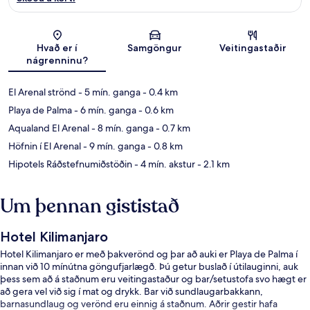
Kort
Hvað er í
Samgöngur
Veitingastaðir
nágrenninu?
El Arenal strönd
- 5 mín. ganga
- 0.4 km
Playa de Palma
- 6 mín. ganga
- 0.6 km
Aqualand El Arenal
- 8 mín. ganga
- 0.7 km
Höfnin í El Arenal
- 9 mín. ganga
- 0.8 km
Hipotels Ráðstefnumiðstöðin
- 4 mín. akstur
- 2.1 km
Um þennan gististað
Hotel Kilimanjaro
Hotel Kilimanjaro er með þakverönd og þar að auki er Playa de Palma í
innan við 10 mínútna göngufjarlægð. Þú getur buslað í útilauginni, auk
þess sem að á staðnum eru veitingastaður og bar/setustofa svo hægt er
að gera vel við sig í mat og drykk. Bar við sundlaugarbakkann,
barnasundlaug og verönd eru einnig á staðnum. Aðrir gestir hafa