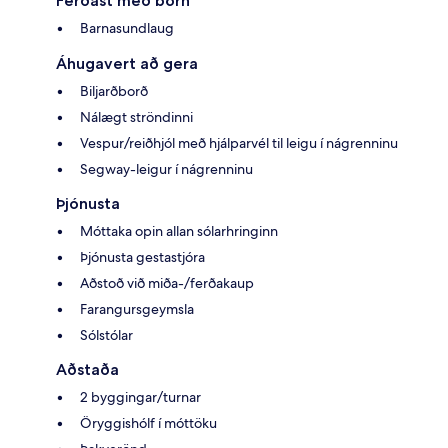
Ferðast með börn
Barnasundlaug
Áhugavert að gera
Biljarðborð
Nálægt ströndinni
Vespur/reiðhjól með hjálparvél til leigu í nágrenninu
Segway-leigur í nágrenninu
Þjónusta
Móttaka opin allan sólarhringinn
Þjónusta gestastjóra
Aðstoð við miða-/ferðakaup
Farangursgeymsla
Sólstólar
Aðstaða
2 byggingar/turnar
Öryggishólf í móttöku