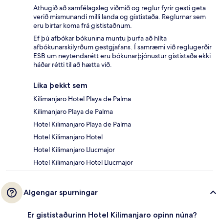
Athugið að samfélagsleg viðmið og reglur fyrir gesti geta
verið mismunandi milli landa og gististaða. Reglurnar sem
eru birtar koma frá gististaðnum.
Ef þú afbókar bókunina muntu þurfa að hlíta
afbókunarskilyrðum gestgjafans. Í samræmi við reglugerðir
ESB um neytendarétt eru bókunarþjónustur gististaða ekki
háðar rétti til að hætta við.
Líka þekkt sem
Kilimanjaro Hotel Playa de Palma
Kilimanjaro Playa de Palma
Hotel Kilimanjaro Playa de Palma
Hotel Kilimanjaro Hotel
Hotel Kilimanjaro Llucmajor
Hotel Kilimanjaro Hotel Llucmajor
Algengar spurningar
Er gististaðurinn Hotel Kilimanjaro opinn núna?