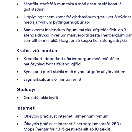
Móttökustarfsfólk mun taka á móti gestum við komu á
gististaðinn
Upplýsingar sem koma frá gististaðnum gætu verið þýddar
með sjálfvirkum þýðingarhugbúnaði
Samkvæmt innlendum lögum má ekki afgreiða fleiri en 3
áfenga drykki í hverjum málsverði til gesta í herbergjum þar
sem allt er innifalið. Hægt er að kaupa fleiri áfenga drykki.
Krafist við innritun
Kreditkort, debetkort eða innborgun með reiðufé er
nauðsynleg fyrir tilfallandi gjöld
Sýna gæti þurft skilríki með mynd, útgefin af yfirvöldum
Lágmarksaldur við innritun er 18
Gæludýr
Gæludýr ekki leyfð
Internet
Ókeypis þráðlaust internet í almennum rýmum
Ókeypis þráðlaust internet á herbergjum (hraði: 250+
Mbps (hentar fyrir 3–5 gesti eða allt að 10 tæki))