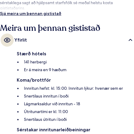
sérstaklega sagt að hjálpsamt starfsfólk sé meðal helstu kosta
gististaðarins.
Sjá meira um þennan gististað
Meira um þennan gististað
Yfirlit
Stærð hótels
141 herbergi
Er á meira en 9 hæðum
Koma/brottför
Innritun hefst: kl. 15:00. Innritun lýkur: hvenær sem er
Snertilaus innritun í boði
Lágmarksaldur við innritun - 18
Útritunartími er kl. 11:00
Snertilaus útritun í boði
Sérstakar innritunarleiðbeiningar