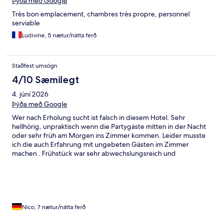
Þýða með Google
Très bon emplacement, chambres très propre, personnel
serviable
Ludivine, 5 nætur/nátta ferð
Staðfest umsögn
4/10 Sæmilegt
4. júní 2026
Þýða með Google
Wer nach Erholung sucht ist falsch in diesem Hotel. Sehr
hellhörig, unpraktisch wenn die Partygäste mitten in der Nacht
oder sehr früh am Morgen ins Zimmer kommen. Leider musste
ich die auch Erfahrung mit ungebeten Gästen im Zimmer
machen . Frühstück war sehr abwechslungsreich und
Ausreichend. Hotelpersonal sehr freundlich und hilfsbereit.
Nico, 7 nætur/nátta ferð