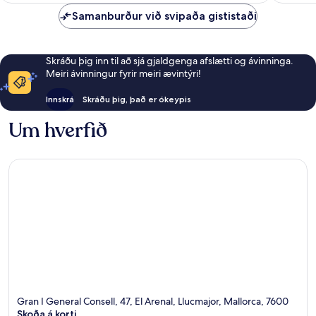
Samanburður við svipaða gististaði
Skráðu þig inn til að sjá gjaldgenga afslætti og ávinninga.
Meiri ávinningur fyrir meiri ævintýri!
Innskrá
Skráðu þig, það er ókeypis
Um hverfið
Gran I General Consell, 47, El Arenal, Llucmajor, Mallorca, 7600
Skoða á korti