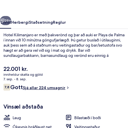
rra
Næsta
39+
Yfirlit
Herbergi
Staðsetning
Reglur
Hotel Kilimanjaro er með þakverönd og þar að auki er Playa de Palma
í innan við 10 mínútna göngufjarlægð. Þú getur buslað í útilauginni,
auk þess sem að á staðnum eru veitingastaður og bar/setustofa svo
hægt er að gera vel við sig í mat og drykk. Bar við
sundlaugarbakkann, barnasundlaug og verönd eru einnig á
staðnum. Aðrir gestir hafa sérstaklega sagt að hjálpsamt starfsfólk sé
meðal helstu kosta gististaðarins.
Núverandi
22.001 kr.
verð
inniheldur skatta og gjöld
er
7. sep. - 8. sep.
Nálægt ströndinni
22.001 kr.
Umsagnir
Gott
7,8
Sjá allar 224 umsagnir
7,8 af 10
Vinsæl aðstaða
Laug
Bílastæði í boði
Ókeypis þráðlaust net
Veitingastaður