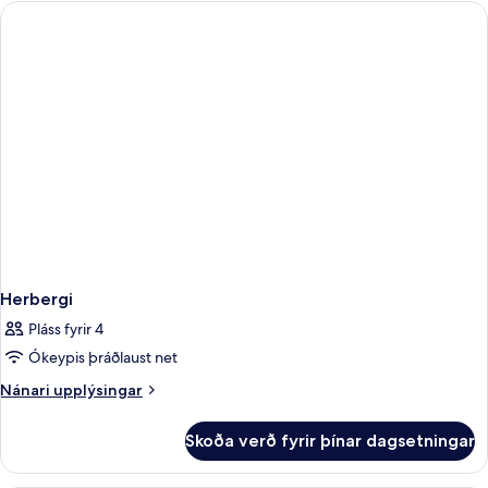
Herbergi
Pláss fyrir 4
Ókeypis þráðlaust net
Nánari
Nánari upplýsingar
upplýsingar
fyrir
Skoða verð fyrir þínar dagsetningar
Herbergi