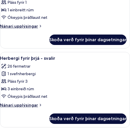
herbergi
Pláss fyrir 1
-
1 einbreitt rúm
svalir
Ókeypis þráðlaust net
Nánari
Nánari upplýsingar
upplýsingar
fyrir
Skoða verð fyrir þínar dagsetningar
herbergi
-
svalir
Skoða
Herbergi fyrir þrjá - svalir | Skrifb
5
Herbergi fyrir þrjá - svalir
allar
26 fermetrar
myndir
1 svefnherbergi
fyrir
Herbergi
Pláss fyrir 3
fyrir
3 einbreið rúm
þrjá
Ókeypis þráðlaust net
-
Nánari
Nánari upplýsingar
svalir
upplýsingar
fyrir
Skoða verð fyrir þínar dagsetningar
Herbergi
fyrir