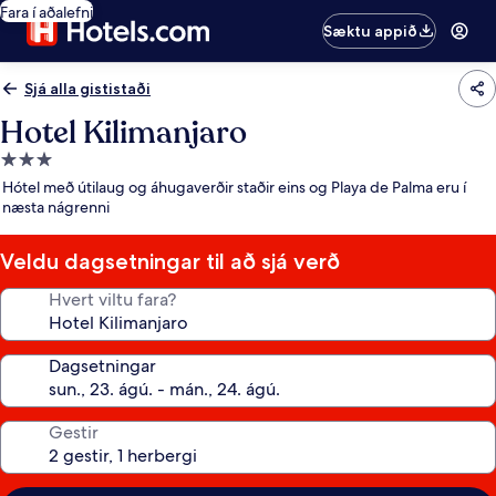
Fara í aðalefni
Sæktu appið
Sjá alla gististaði
Hotel Kilimanjaro
3.0
stjörnu
Hótel með útilaug og áhugaverðir staðir eins og Playa de Palma eru í
gististaður
næsta nágrenni
Veldu dagsetningar til að sjá verð
Hvert viltu fara?
Dagsetningar
Gestir