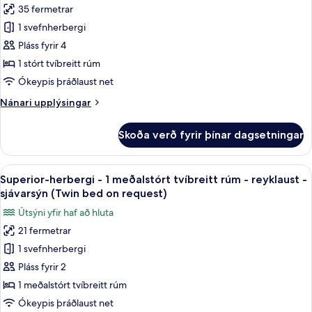
myndir
35 fermetrar
rúm
fyrir
-
1 svefnherbergi
Fjölskylduherbergi
reyklaust
Pláss fyrir 4
-
1
1 stórt tvíbreitt rúm
stórt
Ókeypis þráðlaust net
tvíbreitt
Nánari
Nánari upplýsingar
rúm
upplýsingar
-
fyrir
Skoða verð fyrir þínar dagsetningar
Fjölskylduherbergi
reyklaust
-
(with
1
Skoða
Superior-herbergi - 1 meðalstórt tvíb
Sofabed)
10
stórt
Superior-herbergi - 1 meðalstórt tvíbreitt rúm - reyklaust -
allar
tvíbreitt
sjávarsýn (Twin bed on request)
rúm
myndir
Útsýni yfir haf að hluta
-
fyrir
reyklaust
21 fermetrar
Superior-
(with
1 svefnherbergi
herbergi
Sofabed)
-
Pláss fyrir 2
1
1 meðalstórt tvíbreitt rúm
meðalstórt
Ókeypis þráðlaust net