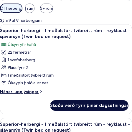
Síur
Öll herbergi
1 rúm
3+ rúm
í
boði
Sýni 9 af 9 herbergjum
fyrir
Skoða
Superior-herbergi - 1 meðalstórt tvíb
5
Superior-herbergi - 1 meðalstórt tvíbreitt rúm - reyklaust -
herbergi
allar
sjávarsýn (Twin bed on request)
myndir
Útsýni yfir hafið
fyrir
22 fermetrar
Superior-
1 svefnherbergi
herbergi
-
Pláss fyrir 2
1
1 meðalstórt tvíbreitt rúm
meðalstórt
Ókeypis þráðlaust net
tvíbreitt
Nánari
Nánari upplýsingar
rúm
upplýsingar
-
fyrir
Skoða verð fyrir þínar dagsetningar
Superior-
reyklaust
herbergi
-
-
Skoða
Superior-herbergi - 1 meðalstórt tvíb
sjávarsýn
11
1
Superior-herbergi - 1 meðalstórt tvíbreitt rúm - reyklaust -
allar
(Twin
meðalstórt
sjávarsýn (Twin bed on request)