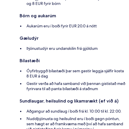
og 8 EUR fyrir börn
Börn og aukarúm
Aukarúm eru í boði fyrir EUR 20.0 á nótt
Gæludýr
Þjónustudýr eru undanskilin frá gjöldum
Bílastæði
Óyfirbyggð bílastæði þar sem gestir leggja sjálfir kosta
8 EUR á dag
Gestir verða að hafa samband við þennan gististað með
fyrirvara til að panta bílastæði á staðnum
Sundlaugar, heilsulind og líkamsrækt (ef við á)
Aðgangur að sundlaug í boði frá kl. 10:00 til kl. 22:00.
Nuddþjónusta og heilsulind eru í boði gegn pöntun,
sem hægt er að framkvæma með því að hafa samband
við gististaðinn fyrir komu í númerinu í