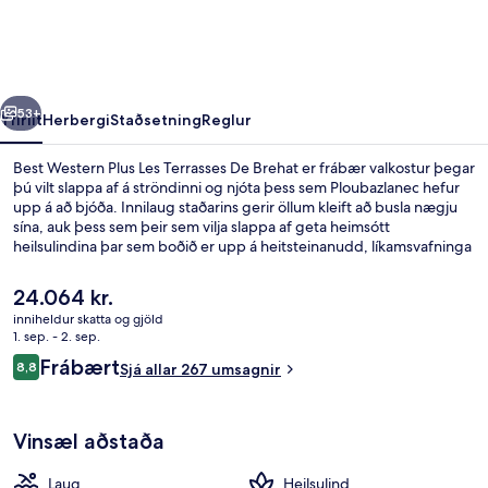
Les
Terrasses
De
rra
Næsta
Brehat
53+
Yfirlit
Herbergi
Staðsetning
Reglur
Best Western Plus Les Terrasses De Brehat er frábær valkostur þegar
þú vilt slappa af á ströndinni og njóta þess sem Ploubazlanec hefur
upp á að bjóða. Innilaug staðarins gerir öllum kleift að busla nægju
sína, auk þess sem þeir sem vilja slappa af geta heimsótt
heilsulindina þar sem boðið er upp á heitsteinanudd, líkamsvafninga
og andlitsmeðferðir. Kaffihús er á staðnum, þar sem má fá sér
eitthvað gott í svanginn, auk þess sem bar/setustofa býður drykki
Núverandi
24.064 kr.
við allra hæfi. Á staðnum eru einnig heitur pottur, eimbað og verönd.
verð
inniheldur skatta og gjöld
er
1. sep. - 2. sep.
Veitingastaður
24.064 kr.
Umsagnir
Frábært
8,8
Sjá allar 267 umsagnir
8,8 af 10
Vinsæl aðstaða
Laug
Heilsulind