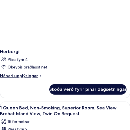
Herbergi
Pláss fyrir 4
Ókeypis þráðlaust net
Nánari
Nánari upplýsingar
upplýsingar
fyrir
Skoða verð fyrir þínar dagsetningar
Herbergi
Skoða
Rúmföt af bestu gerð, rúm með „pill
2
1 Queen Bed, Non-Smoking, Superior Room, Sea View,
allar
Brehat Island View, Twin On Request
myndir
15 fermetrar
fyrir
Pláss fyrir 2