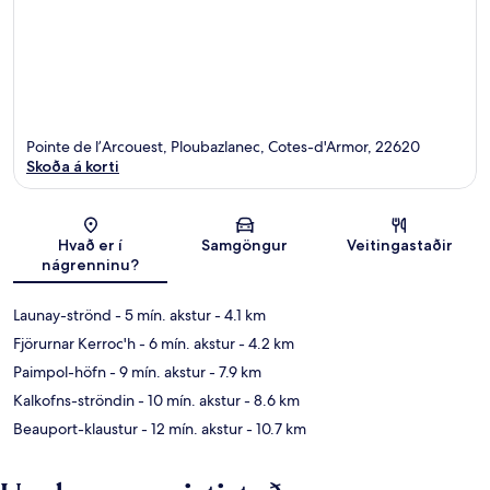
Pointe de l’Arcouest, Ploubazlanec, Cotes-d'Armor, 22620
Skoða á korti
Kort
Hvað er í
Samgöngur
Veitingastaðir
nágrenninu?
Launay-strönd
- 5 mín. akstur
- 4.1 km
Fjörurnar Kerroc'h
- 6 mín. akstur
- 4.2 km
Paimpol-höfn
- 9 mín. akstur
- 7.9 km
Kalkofns-ströndin
- 10 mín. akstur
- 8.6 km
Beauport-klaustur
- 12 mín. akstur
- 10.7 km