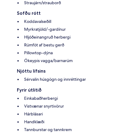
Straujárn/strauborð
Sofðu rótt
Koddavalseðill
Myrkratjöld/-gardínur
Hljóðeinangruð herbergi
Rúmföt af bestu gerð
Pillowtop-dýna
Ókeypis vagga/barnarúm
Njóttu lífsins
Sérvalin húsgögn og innréttingar
Fyrir útlitið
Einkabaðherbergi
Vistvænar snyrtivörur
Hárblásari
Handklæði
Tannburstar og tannkrem