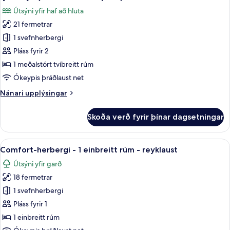
tvíbreitt
myndir
bed
Útsýni yfir haf að hluta
rúm
fyrir
on
-
21 fermetrar
Superior-
request)
reyklaust
1 svefnherbergi
herbergi
-
sjávarsýn
-
Pláss fyrir 2
(Twin
1
1 meðalstórt tvíbreitt rúm
bed
meðalstórt
on
Ókeypis þráðlaust net
tvíbreitt
request)
Nánari
Nánari upplýsingar
rúm
upplýsingar
-
fyrir
Skoða verð fyrir þínar dagsetningar
Superior-
reyklaust
herbergi
-
-
Skoða
Vistvænar snyrtivörur, hárblásari, baðs
sjávarsýn
5
1
Comfort-herbergi - 1 einbreitt rúm - reyklaust
allar
(Twin
meðalstórt
Útsýni yfir garð
tvíbreitt
myndir
bed
rúm
18 fermetrar
fyrir
on
-
Comfort-
1 svefnherbergi
request)
reyklaust
herbergi
-
Pláss fyrir 1
sjávarsýn
-
1 einbreitt rúm
(Twin
1