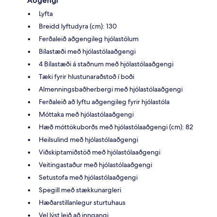
Aðgengi
Lyfta
Breidd lyftudyra (cm): 130
Ferðaleið aðgengileg hjólastólum
Bílastæði með hjólastólaaðgengi
4 Bílastæði á staðnum með hjólastólaaðgengi
Tæki fyrir hlustunaraðstoð í boði
Almenningsbaðherbergi með hjólastólaaðgengi
Ferðaleið að lyftu aðgengileg fyrir hjólastóla
Móttaka með hjólastólaaðgengi
Hæð móttökuborðs með hjólastólaaðgengi (cm): 82
Heilsulind með hjólastólaaðgengi
Viðskiptamiðstöð með hjólastólaaðgengi
Veitingastaður með hjólastólaaðgengi
Setustofa með hjólastólaaðgengi
Spegill með stækkunargleri
Hæðarstillanlegur sturtuhaus
Vel lýst leið að inngangi