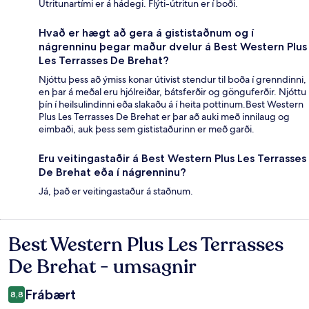
Útritunartími er á hádegi. Flýti-útritun er í boði.
Hvað er hægt að gera á gististaðnum og í
nágrenninu þegar maður dvelur á Best Western Plus
Les Terrasses De Brehat?
Njóttu þess að ýmiss konar útivist stendur til boða í grenndinni,
en þar á meðal eru hjólreiðar, bátsferðir og gönguferðir. Njóttu
þín í heilsulindinni eða slakaðu á í heita pottinum.Best Western
Plus Les Terrasses De Brehat er þar að auki með innilaug og
eimbaði, auk þess sem gististaðurinn er með garði.
Eru veitingastaðir á Best Western Plus Les Terrasses
De Brehat eða í nágrenninu?
Já, það er veitingastaður á staðnum.
Best Western Plus Les Terrasses
Umsagnir
De Brehat - umsagnir
Frábært
8,8