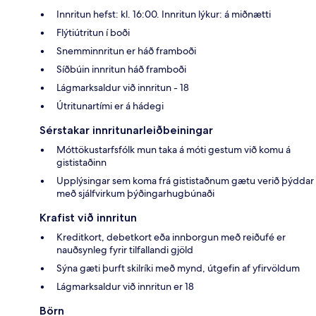
Innritun hefst: kl. 16:00. Innritun lýkur: á miðnætti
Flýtiútritun í boði
Snemminnritun er háð framboði
Síðbúin innritun háð framboði
Lágmarksaldur við innritun - 18
Útritunartími er á hádegi
Sérstakar innritunarleiðbeiningar
Móttökustarfsfólk mun taka á móti gestum við komu á
gististaðinn
Upplýsingar sem koma frá gististaðnum gætu verið þýddar
með sjálfvirkum þýðingarhugbúnaði
Krafist við innritun
Kreditkort, debetkort eða innborgun með reiðufé er
nauðsynleg fyrir tilfallandi gjöld
Sýna gæti þurft skilríki með mynd, útgefin af yfirvöldum
Lágmarksaldur við innritun er 18
Börn