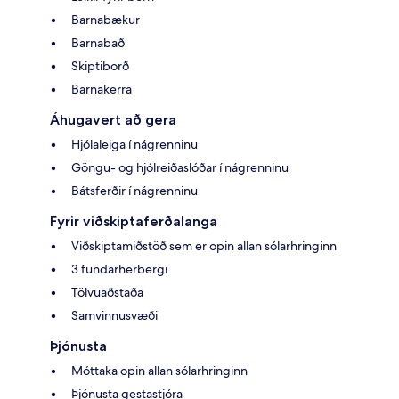
Barnabækur
Barnabað
Skiptiborð
Barnakerra
Áhugavert að gera
Hjólaleiga í nágrenninu
Göngu- og hjólreiðaslóðar í nágrenninu
Bátsferðir í nágrenninu
Fyrir viðskiptaferðalanga
Viðskiptamiðstöð sem er opin allan sólarhringinn
3 fundarherbergi
Tölvuaðstaða
Samvinnusvæði
Þjónusta
Móttaka opin allan sólarhringinn
Þjónusta gestastjóra