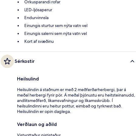
Orkusparandi rofar
LED-ljósaperur
Endurvinnsla
Einungis sturtur sem nýta vatn vel
Einungis salerni sem nýta vatn vel
Kort af svæðinu
Sérkostir
Heilsulind
Heilsulindin á staðnum er með 2 meðferðarherbergi, þar á
meðal herbergi fyrir pör. Á meðal þjónustu eru heitsteinanudd,
andlitsmeðferð, líkamsvafningur og líkamsskrúbb. Í
heilsulindinni eru heitur pottur, eimbað og tyrknest bað.
Heilsulindin er opin daglega.
Verðlaun og aðild
Vistvottaður gististaður