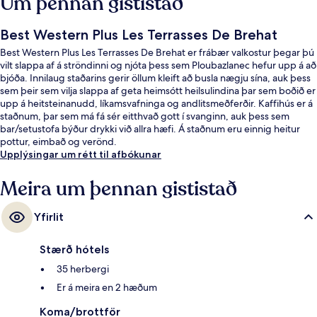
Um þennan gististað
Best Western Plus Les Terrasses De Brehat
Best Western Plus Les Terrasses De Brehat er frábær valkostur þegar þú
vilt slappa af á ströndinni og njóta þess sem Ploubazlanec hefur upp á að
bjóða. Innilaug staðarins gerir öllum kleift að busla nægju sína, auk þess
sem þeir sem vilja slappa af geta heimsótt heilsulindina þar sem boðið er
upp á heitsteinanudd, líkamsvafninga og andlitsmeðferðir. Kaffihús er á
staðnum, þar sem má fá sér eitthvað gott í svanginn, auk þess sem
bar/setustofa býður drykki við allra hæfi. Á staðnum eru einnig heitur
pottur, eimbað og verönd.
Upplýsingar um rétt til afbókunar
Meira um þennan gististað
Yfirlit
Stærð hótels
35 herbergi
Er á meira en 2 hæðum
Koma/brottför