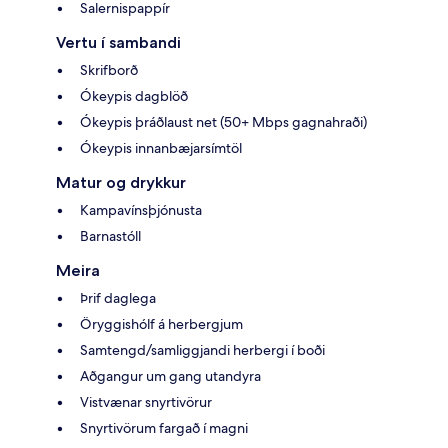
Salernispappír
Vertu í sambandi
Skrifborð
Ókeypis dagblöð
Ókeypis þráðlaust net (50+ Mbps gagnahraði)
Ókeypis innanbæjarsímtöl
Matur og drykkur
Kampavínsþjónusta
Barnastóll
Meira
Þrif daglega
Öryggishólf á herbergjum
Samtengd/samliggjandi herbergi í boði
Aðgangur um gang utandyra
Vistvænar snyrtivörur
Snyrtivörum fargað í magni