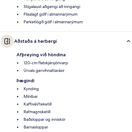
Stigalaust aðgengi að inngangi
Flísalagt gólf í almannarýmum
Parketlögð gólf í almannarýmum
Aðstaða á herbergi
Afþreying við höndina
120-cm flatskjársjónvarp
Úrvals gervihnattarásir
Þægindi
Kynding
Míníbar
Kaffivél/teketill
Rafmagnsketill
Baðsloppar og inniskór
Barnasloppar