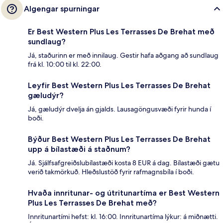
Algengar spurningar
Er Best Western Plus Les Terrasses De Brehat með
sundlaug?
Já, staðurinn er með innilaug. Gestir hafa aðgang að sundlaug
frá kl. 10:00 til kl. 22:00.
Leyfir Best Western Plus Les Terrasses De Brehat
gæludýr?
Já, gæludýr dvelja án gjalds. Lausagöngusvæði fyrir hunda í
boði.
Býður Best Western Plus Les Terrasses De Brehat
upp á bílastæði á staðnum?
Já. Sjálfsafgreiðslubílastæði kosta 8 EUR á dag. Bílastæði gætu
verið takmörkuð. Hleðslustöð fyrir rafmagnsbíla í boði.
Hvaða innritunar- og útritunartíma er Best Western
Plus Les Terrasses De Brehat með?
Innritunartími hefst: kl. 16:00. Innritunartíma lýkur: á miðnætti.