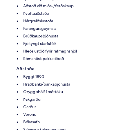
Aðstoð við miða-/ferðakaup
Þvottaaðstaða
Hárgreiðslustofa
Farangursgeymsla
Brúðkaupsþjónusta
Fjöltyngt starfsfólk
Hleðslustöð fyrir rafmagnshjól
Rómantísk pakkatilboð
Aðstaða
Byggt 1890
Hraðbanki/bankaþjónusta
Öryggishólf í móttöku
Þakgarður
Garður
Verönd
Bókasafn
Sjónvarp í almennu rými