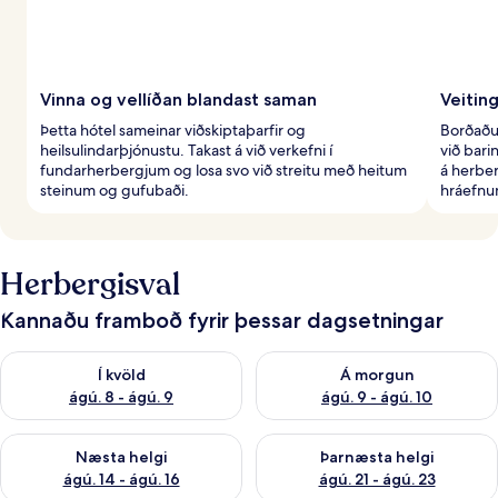
Vinna og vellíðan blandast saman
Veitin
Þetta hótel sameinar viðskiptaþarfir og
Borðaðu 
heilsulindarþjónustu. Takast á við verkefni í
við bar
fundarherbergjum og losa svo við streitu með heitum
á herber
steinum og gufubaði.
hráefnu
Herbergisval
Kannaðu framboð fyrir þessar dagsetningar
Athuga framboð í kvöld ágú. 8 - ágú. 9
Athuga framboð á morgun ágú.
Í kvöld
Á morgun
ágú. 8 - ágú. 9
ágú. 9 - ágú. 10
Athuga framboð næstu helgi ágú. 14 - ágú. 16
Athuga framboð þarnæstu helg
Næsta helgi
Þarnæsta helgi
ágú. 14 - ágú. 16
ágú. 21 - ágú. 23