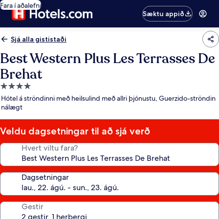
Fara í aðalefni
Sæktu appið
Sjá alla gististaði
Best Western Plus Les Terrasses De
Brehat
4.0
stjörnu
Hótel á ströndinni með heilsulind með allri þjónustu, Guerzido-ströndin
gististaður
nálægt
Veldu dagsetningar til að sjá verð
Hvert viltu fara?
Dagsetningar
Gestir