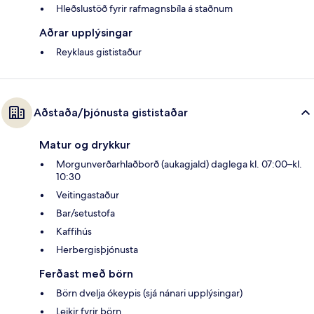
Hleðslustöð fyrir rafmagnsbíla á staðnum
Aðrar upplýsingar
Reyklaus gististaður
Aðstaða/þjónusta gististaðar
Matur og drykkur
Morgunverðarhlaðborð (aukagjald) daglega kl. 07:00–kl.
10:30
Veitingastaður
Bar/setustofa
Kaffihús
Herbergisþjónusta
Ferðast með börn
Börn dvelja ókeypis (sjá nánari upplýsingar)
Leikir fyrir börn