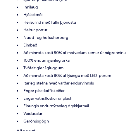
Innilaug
Hjólastæði
Heilsulind með fullri þjónustu
Heitur pottur
Nudd- og heilsuherbergi
Eimbað
Að minnsta kosti 80% af matvælum kemur úr nágrenninu
100% endurnýjanleg orka
Tvöfalt gler í gluggum
Að minnsta kosti 80% af lýsingu með LED-perum
Ítarleg stefna hvað varðar endurvinnslu
Engar plastkaffiskeiðar
Engar vatnsflöskur úr plasti
Einungis endurnýtanleg drykkjarmál
Veislusalur
Garðhúsgögn