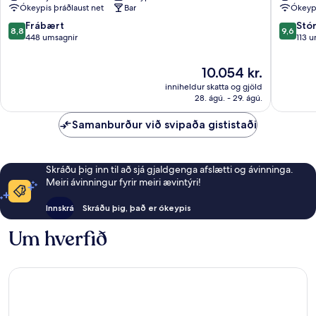
Ókeypis þráðlaust net
Bar
Ókeypi
de
Paimpol
Paimpol
8.8
9.6
Frábært
Stó
8,8
9,6
Ploubazlanec
af
af
448 umsagnir
113 
10,
10,
Frábært,
Stórkost
Verðið
10.054 kr.
448
113
er
inniheldur skatta og gjöld
umsagnir
umsagni
10.054 kr.
28. ágú. - 29. ágú.
Samanburður við svipaða gististaði
Skráðu þig inn til að sjá gjaldgenga afslætti og ávinninga.
Meiri ávinningur fyrir meiri ævintýri!
Innskrá
Skráðu þig, það er ókeypis
Um hverfið