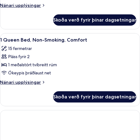
tvíbreitt
Nánari
Nánari upplýsingar
rúm
upplýsingar
-
fyrir
Skoða verð fyrir þínar dagsetningar
Superior-
reyklaust
herbergi
-
-
Skoða
Rúmföt af bestu gerð, rúm með „pill
sjávarsýn
4
1
1 Queen Bed, Non-Smoking, Comfort
allar
(Twin
meðalstórt
15 fermetrar
tvíbreitt
myndir
bed
rúm
Pláss fyrir 2
fyrir
on
-
1
1 meðalstórt tvíbreitt rúm
request)
reyklaust
Queen
-
Ókeypis þráðlaust net
sjávarsýn
Bed,
Nánari
Nánari upplýsingar
(Twin
Non-
upplýsingar
bed
Smoking,
fyrir
on
Skoða verð fyrir þínar dagsetningar
1
Comfort
request)
Queen
Bed,
Non-
Smoking,
Comfort