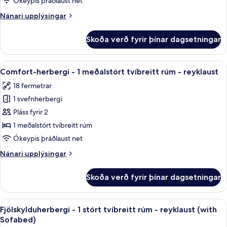
Ókeypis þráðlaust net
bed
einbreitt
on
Nánari
Nánari upplýsingar
rúm
request)
upplýsingar
-
fyrir
Skoða verð fyrir þínar dagsetningar
reyklaust
Comfort-
herbergi
-
Skoða
Comfort-herbergi - 1 meðalstórt tvíbr
8
1
Comfort-herbergi - 1 meðalstórt tvíbreitt rúm - reyklaust
allar
einbreitt
18 fermetrar
rúm
myndir
-
1 svefnherbergi
fyrir
reyklaust
Comfort-
Pláss fyrir 2
herbergi
1 meðalstórt tvíbreitt rúm
-
Ókeypis þráðlaust net
1
Nánari
Nánari upplýsingar
meðalstórt
upplýsingar
tvíbreitt
fyrir
Skoða verð fyrir þínar dagsetningar
Comfort-
rúm
herbergi
-
-
Skoða
Fjölskylduherbergi - 1 stórt tvíbreitt
reyklaust
5
1
Fjölskylduherbergi - 1 stórt tvíbreitt rúm - reyklaust (with
allar
meðalstórt
Sofabed)
tvíbreitt