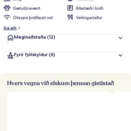
Gæludýravænt
Bílastæði í boði
Ókeypis þráðlaust net
Veitingastaður
Sjá allt
Meginaðstaða
(12)
Fyrir fjölskyldur
(6)
Hvers vegna við elskum þennan gististað