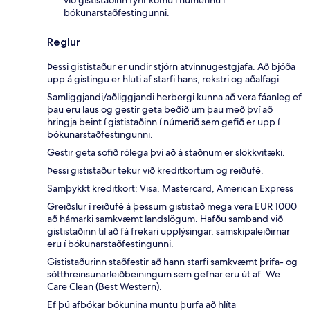
bókunarstaðfestingunni.
Reglur
Þessi gististaður er undir stjórn atvinnugestgjafa. Að bjóða
upp á gistingu er hluti af starfi hans, rekstri og aðalfagi.
Samliggjandi/aðliggjandi herbergi kunna að vera fáanleg ef
þau eru laus og gestir geta beðið um þau með því að
hringja beint í gististaðinn í númerið sem gefið er upp í
bókunarstaðfestingunni.
Gestir geta sofið rólega því að á staðnum er slökkvitæki.
Þessi gististaður tekur við kreditkortum og reiðufé.
Samþykkt kreditkort: Visa, Mastercard, American Express
Greiðslur í reiðufé á þessum gististað mega vera EUR 1000
að hámarki samkvæmt landslögum. Hafðu samband við
gististaðinn til að fá frekari upplýsingar, samskipaleiðirnar
eru í bókunarstaðfestingunni.
Gististaðurinn staðfestir að hann starfi samkvæmt þrifa- og
sótthreinsunarleiðbeiningum sem gefnar eru út af: We
Care Clean (Best Western).
Ef þú afbókar bókunina muntu þurfa að hlíta