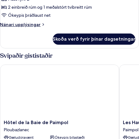
1
2 einbreið rúm og 1 meðalstórt tvíbreitt rúm
Queen
Bed,
Ókeypis þráðlaust net
Non-
Nánari
Nánari upplýsingar
Smoking,
upplýsingar
fyrir
Superior
Skoða verð fyrir þínar dagsetningar
1
Room,
Queen
Sea
Bed,
Svipaðir gististaðir
View,
Non-
Smoking,
Brehat
Hôtel de la Baie de Paimpol
Les Haut
Superior
Island
Room,
View,
Sea
View,
Twin
Brehat
On
Island
Request
View,
Twin
On
Request
Hôtel
Les
Hôtel de la Baie de Paimpol
Les Ha
de
Hauts
Ploubazlanec
Paimpol
la
de
Gæludýravænt
Ókeypis bílastæði
Gælud
Baie
Kerano