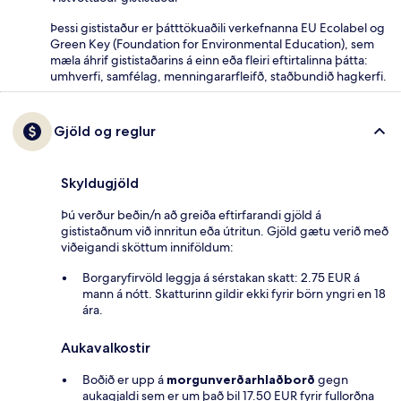
Þessi gististaður er þátttökuaðili verkefnanna EU Ecolabel og
Green Key (Foundation for Environmental Education), sem
mæla áhrif gististaðarins á einn eða fleiri eftirtalinna þátta:
umhverfi, samfélag, menningararfleifð, staðbundið hagkerfi.
Gjöld og reglur
Skyldugjöld
Þú verður beðin/n að greiða eftirfarandi gjöld á
gististaðnum við innritun eða útritun. Gjöld gætu verið með
viðeigandi sköttum inniföldum:
Borgaryfirvöld leggja á sérstakan skatt: 2.75 EUR á
mann á nótt. Skatturinn gildir ekki fyrir börn yngri en 18
ára.
Aukavalkostir
Boðið er upp á
morgunverðarhlaðborð
gegn
aukagjaldi sem er um það bil 17.50 EUR fyrir fullorðna