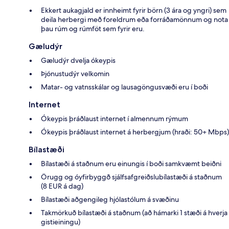
Ekkert aukagjald er innheimt fyrir börn (3 ára og yngri) sem
deila herbergi með foreldrum eða forráðamönnum og nota
þau rúm og rúmföt sem fyrir eru.
Gæludýr
Gæludýr dvelja ókeypis
Þjónustudýr velkomin
Matar- og vatnsskálar og lausagöngusvæði eru í boði
Internet
Ókeypis þráðlaust internet í almennum rýmum
Ókeypis þráðlaust internet á herbergjum (hraði: 50+ Mbps)
Bílastæði
Bílastæði á staðnum eru einungis í boði samkvæmt beiðni
Örugg og óyfirbyggð sjálfsafgreiðslubílastæði á staðnum
(8 EUR á dag)
Bílastæði aðgengileg hjólastólum á svæðinu
Takmörkuð bílastæði á staðnum (að hámarki 1 stæði á hverja
gistieiningu)