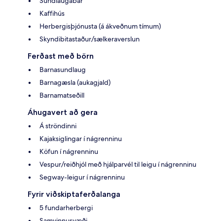
Sundlaugabar
Kaffihús
Herbergisþjónusta (á ákveðnum tímum)
Skyndibitastaður/sælkeraverslun
Ferðast með börn
Barnasundlaug
Barnagæsla (aukagjald)
Barnamatseðill
Áhugavert að gera
Á ströndinni
Kajaksiglingar í nágrenninu
Köfun í nágrenninu
Vespur/reiðhjól með hjálparvél til leigu í nágrenninu
Segway-leigur í nágrenninu
Fyrir viðskiptaferðalanga
5 fundarherbergi
Samvinnusvæði