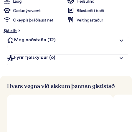
Laug
Heilsulind
Gæludýravænt
Bílastæði í boði
Ókeypis þráðlaust net
Veitingastaður
Sjá allt
Meginaðstaða
(12)
Fyrir fjölskyldur
(6)
Hvers vegna við elskum þennan gististað