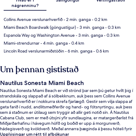
nágrenninu?
Collins Avenue verslunarhverfið
- 2 mín. ganga
- 0.2 km
Miami Beach Boardwalk (göngustígur)
- 3 mín. ganga
- 0.3 km
Espanola Way og Washington Avenue
- 3 mín. ganga
- 0.3 km
Miami-strendurnar
- 4 mín. ganga
- 0.4 km
Lincoln Road verslunarmiðstöðin
- 6 mín. ganga
- 0.6 km
Um þennan gististað
Nautilus Sonesta Miami Beach
Nautilus Sonesta Miami Beach er við strönd þar sem þú getur hvílt þig í
strandskála og slappað af á sólbekknum, auk þess sem Collins Avenue
verslunarhverfið er í nokkurra skrefa fjarlægð. Gestir sem vilja slappa af
geta farið í nudd, andlitsmeðferðir og hand- og fótsnyrtingu, auk þess
sem á staðnum er útilaug sem tryggir að allir geti notið sín. Á Nautilus
Cabana Club, sem er með útsýni yfir sundlaugina, er matargerðarlist frá
Miðjarðarhafinu í hávegum höfð og boðið er upp á morgunverð,
hádegisverð og kvöldverð. Meðal annarra þæginda á þessu hóteli fyrir
vandláta eru 2 barir/setustofur, bar við sundlaugarbakkann og
Upplýsingar um rétt til afbókunar