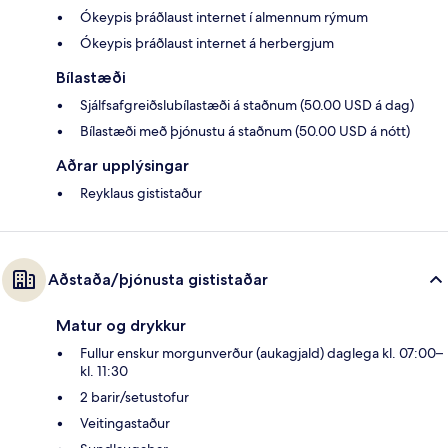
Ókeypis þráðlaust internet í almennum rýmum
Ókeypis þráðlaust internet á herbergjum
Bílastæði
Sjálfsafgreiðslubílastæði á staðnum (50.00 USD á dag)
Bílastæði með þjónustu á staðnum (50.00 USD á nótt)
Aðrar upplýsingar
Reyklaus gististaður
Aðstaða/þjónusta gististaðar
Matur og drykkur
Fullur enskur morgunverður (aukagjald) daglega kl. 07:00–
kl. 11:30
2 barir/setustofur
Veitingastaður