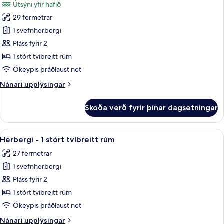
Útsýni yfir hafið
rúm
myndir
-
29 fermetrar
fyrir
svalir
Herbergi
1 svefnherbergi
(Oceanfront
-
Accessible)
Pláss fyrir 2
1
1 stórt tvíbreitt rúm
stórt
Ókeypis þráðlaust net
tvíbreitt
Nánari
Nánari upplýsingar
rúm
upplýsingar
-
fyrir
Skoða verð fyrir þínar dagsetningar
svalir
Herbergi
-
(Oceanfront)
1
Skoða
Rúmföt af bestu gerð, dúnsængur, rú
4
stórt
Herbergi - 1 stórt tvíbreitt rúm
allar
tvíbreitt
27 fermetrar
rúm
myndir
-
1 svefnherbergi
fyrir
svalir
Herbergi
Pláss fyrir 2
(Oceanfront)
-
1 stórt tvíbreitt rúm
1
Ókeypis þráðlaust net
stórt
Nánari
Nánari upplýsingar