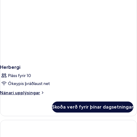
(Terrace
Pool
View)
Herbergi
Pláss fyrir 10
Ókeypis þráðlaust net
Nánari
Nánari upplýsingar
upplýsingar
fyrir
Skoða verð fyrir þínar dagsetningar
Herbergi