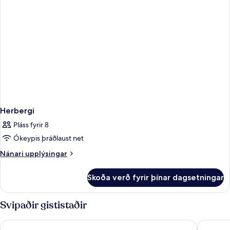
Herbergi
Pláss fyrir 8
Ókeypis þráðlaust net
Nánari
Nánari upplýsingar
upplýsingar
fyrir
Skoða verð fyrir þínar dagsetningar
Herbergi
Svipaðir gististaðir
Eden Roc Miami Beach
Kenmore 