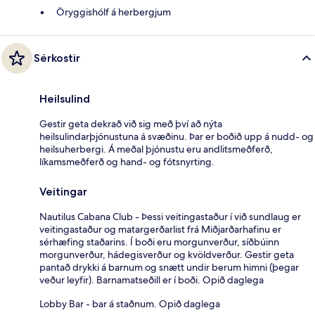
Öryggishólf á herbergjum
Sérkostir
Heilsulind
Gestir geta dekrað við sig með því að nýta
heilsulindarþjónustuna á svæðinu. Þar er boðið upp á nudd- og
heilsuherbergi. Á meðal þjónustu eru andlitsmeðferð,
líkamsmeðferð og hand- og fótsnyrting.
Veitingar
Nautilus Cabana Club - Þessi veitingastaður í við sundlaug er
veitingastaður og matargerðarlist frá Miðjarðarhafinu er
sérhæfing staðarins. Í boði eru morgunverður, síðbúinn
morgunverður, hádegisverður og kvöldverður. Gestir geta
pantað drykki á barnum og snætt undir berum himni (þegar
veður leyfir). Barnamatseðill er í boði. Opið daglega
Lobby Bar - bar á staðnum. Opið daglega