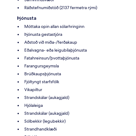
Ráðstefnumiðstöð (2137 fermetra rými)
Þjónusta
Móttaka opin allan sólarhringinn
Þjónusta gestastjóra
Aðstoð við miða-/ferðakaup
Eðalvagna- eða leigubílaþjónusta
Fatahreinsun/þvottaþjónusta
Farangursgeymsla
Brúðkaupsþjónusta
Fjöltyngt starfsfólk
Vikapiltur
Strandskálar (aukagjald)
Hjólaleiga
Strandskálar (aukagjald)
Sólbekkir (legubekkir)
Strandhandklæði