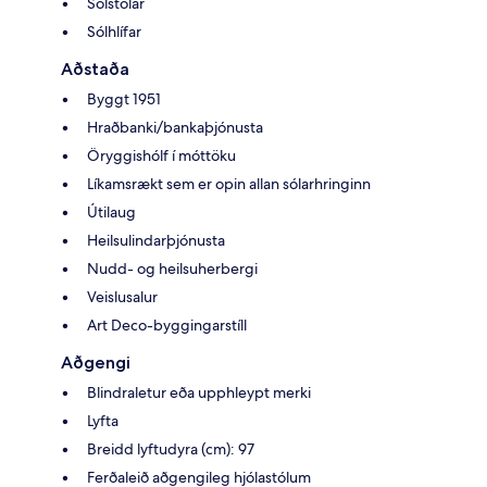
Sólstólar
Sólhlífar
Aðstaða
Byggt 1951
Hraðbanki/bankaþjónusta
Öryggishólf í móttöku
Líkamsrækt sem er opin allan sólarhringinn
Útilaug
Heilsulindarþjónusta
Nudd- og heilsuherbergi
Veislusalur
Art Deco-byggingarstíll
Aðgengi
Blindraletur eða upphleypt merki
Lyfta
Breidd lyftudyra (cm): 97
Ferðaleið aðgengileg hjólastólum