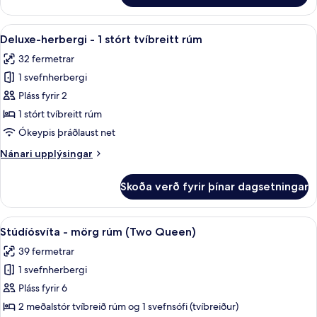
svefnsófa
-
-
1
Skoða
Rúmföt af bestu gerð, dúnsængur, rú
gott
5
stórt
Deluxe-herbergi - 1 stórt tvíbreitt rúm
allar
tvíbreitt
aðgengi
32 fermetrar
rúm
myndir
(Accessible)
með
1 svefnherbergi
fyrir
svefnsófa
Deluxe-
Pláss fyrir 2
-
herbergi
gott
1 stórt tvíbreitt rúm
aðgengi
-
Ókeypis þráðlaust net
(Accessible)
1
Nánari
Nánari upplýsingar
stórt
upplýsingar
tvíbreitt
fyrir
Skoða verð fyrir þínar dagsetningar
Deluxe-
rúm
herbergi
-
Skoða
Rúmföt af bestu gerð, dúnsængur, rú
6
1
Stúdíósvíta - mörg rúm (Two Queen)
allar
stórt
39 fermetrar
tvíbreitt
myndir
rúm
1 svefnherbergi
fyrir
Stúdíósvíta
Pláss fyrir 6
-
2 meðalstór tvíbreið rúm og 1 svefnsófi (tvíbreiður)