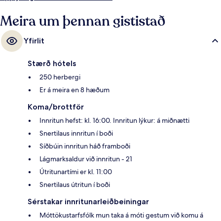
líkamsrækt sem er opin allan sólarhringinn. Meðal þess sem ferðamenn
sem hafa heimsótt staðinn eru sérstaklega ánægðir með eru hjálpsamt
Meira um þennan gististað
starfsfólk og góð staðsetning.
Yfirlit
Stærð hótels
250 herbergi
Er á meira en 8 hæðum
Koma/brottför
Innritun hefst: kl. 16:00. Innritun lýkur: á miðnætti
Snertilaus innritun í boði
Síðbúin innritun háð framboði
Lágmarksaldur við innritun - 21
Útritunartími er kl. 11:00
Snertilaus útritun í boði
Sérstakar innritunarleiðbeiningar
Móttökustarfsfólk mun taka á móti gestum við komu á