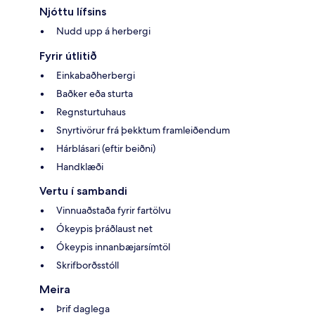
Njóttu lífsins
Nudd upp á herbergi
Fyrir útlitið
Einkabaðherbergi
Baðker eða sturta
Regnsturtuhaus
Snyrtivörur frá þekktum framleiðendum
Hárblásari (eftir beiðni)
Handklæði
Vertu í sambandi
Vinnuaðstaða fyrir fartölvu
Ókeypis þráðlaust net
Ókeypis innanbæjarsímtöl
Skrifborðsstóll
Meira
Þrif daglega