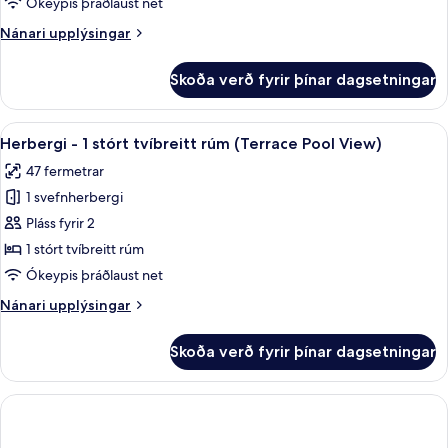
Ókeypis þráðlaust net
tvíbreitt
Nánari
Nánari upplýsingar
rúm
upplýsingar
(Oceanfront)
fyrir
Skoða verð fyrir þínar dagsetningar
Herbergi
-
1
Skoða
Herbergi - 1 stórt tvíbreitt rúm (Ter
6
stórt
Herbergi - 1 stórt tvíbreitt rúm (Terrace Pool View)
allar
tvíbreitt
47 fermetrar
rúm
myndir
(Oceanfront)
1 svefnherbergi
fyrir
Herbergi
Pláss fyrir 2
-
1 stórt tvíbreitt rúm
1
Ókeypis þráðlaust net
stórt
Nánari
Nánari upplýsingar
tvíbreitt
upplýsingar
rúm
fyrir
Skoða verð fyrir þínar dagsetningar
Herbergi
(Terrace
-
Pool
1
View)
stórt
tvíbreitt
rúm