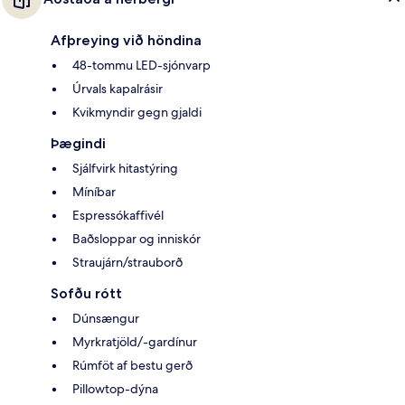
Afþreying við höndina
48-tommu LED-sjónvarp
Úrvals kapalrásir
Kvikmyndir gegn gjaldi
Þægindi
Sjálfvirk hitastýring
Míníbar
Espressókaffivél
Baðsloppar og inniskór
Straujárn/strauborð
Sofðu rótt
Dúnsængur
Myrkratjöld/-gardínur
Rúmföt af bestu gerð
Pillowtop-dýna