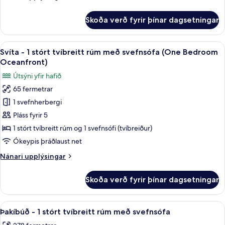
tvíbreitt
upplýsingar
rúm
fyrir
Skoða verð fyrir þínar dagsetningar
Herbergi
-
1
Skoða
Svíta - 1 stórt tvíbreitt rúm með sv
5
stórt
Svíta - 1 stórt tvíbreitt rúm með svefnsófa (One Bedroom
allar
tvíbreitt
Oceanfront)
rúm
myndir
Útsýni yfir hafið
fyrir
65 fermetrar
Svíta
1 svefnherbergi
-
1
Pláss fyrir 5
stórt
1 stórt tvíbreitt rúm og 1 svefnsófi (tvíbreiður)
tvíbreitt
Ókeypis þráðlaust net
rúm
Nánari
Nánari upplýsingar
með
upplýsingar
svefnsófa
fyrir
Skoða verð fyrir þínar dagsetningar
Svíta
(One
-
Bedroom
1
Skoða
Þakíbúð - 1 stórt tvíbreitt rúm með 
Oceanfront)
7
stórt
Þakíbúð - 1 stórt tvíbreitt rúm með svefnsófa
allar
tvíbreitt