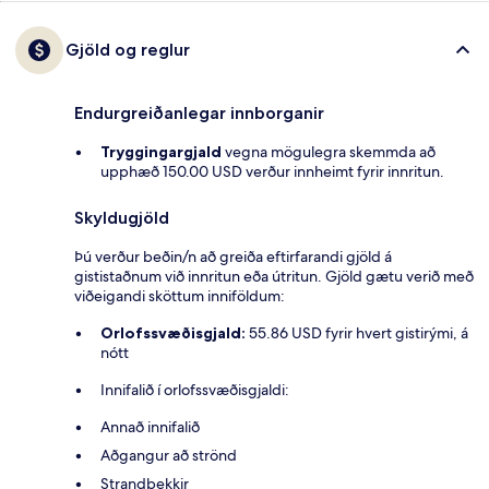
Gjöld og reglur
Endurgreiðanlegar innborganir
Tryggingargjald
vegna mögulegra skemmda að
upphæð 150.00 USD verður innheimt fyrir innritun.
Skyldugjöld
Þú verður beðin/n að greiða eftirfarandi gjöld á
gististaðnum við innritun eða útritun. Gjöld gætu verið með
viðeigandi sköttum inniföldum:
Orlofssvæðisgjald:
55.86 USD fyrir hvert gistirými, á
nótt
Innifalið í orlofssvæðisgjaldi:
Annað innifalið
Aðgangur að strönd
Strandbekkir