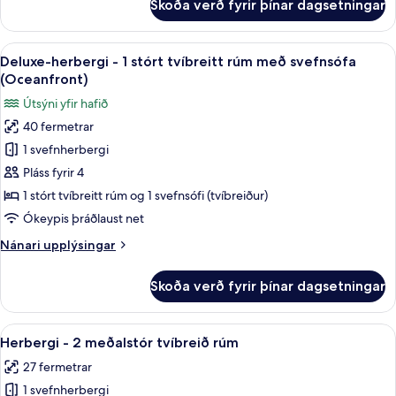
Skoða verð fyrir þínar dagsetningar
Herbergi
-
-
gott
1
Skoða
Þægindi á herbergi
aðgengi
7
stórt
Deluxe-herbergi - 1 stórt tvíbreitt rúm með svefnsófa
allar
tvíbreitt
(Oceanfront)
rúm
myndir
Útsýni yfir hafið
-
fyrir
gott
40 fermetrar
Deluxe-
aðgengi
1 svefnherbergi
herbergi
-
Pláss fyrir 4
1
1 stórt tvíbreitt rúm og 1 svefnsófi (tvíbreiður)
stórt
Ókeypis þráðlaust net
tvíbreitt
Nánari
Nánari upplýsingar
rúm
upplýsingar
með
fyrir
Skoða verð fyrir þínar dagsetningar
Deluxe-
svefnsófa
herbergi
(Oceanfront)
-
Skoða
Rúmföt af bestu gerð, dúnsængur, rú
5
1
Herbergi - 2 meðalstór tvíbreið rúm
allar
stórt
27 fermetrar
tvíbreitt
myndir
rúm
1 svefnherbergi
fyrir