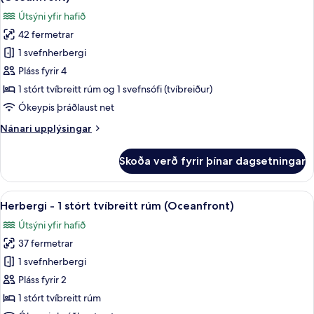
rúm
myndir
Útsýni yfir hafið
með
fyrir
svefnsófa
42 fermetrar
Stúdíósvíta
1 svefnherbergi
-
1
Pláss fyrir 4
stórt
1 stórt tvíbreitt rúm og 1 svefnsófi (tvíbreiður)
tvíbreitt
Ókeypis þráðlaust net
rúm
Nánari
Nánari upplýsingar
með
upplýsingar
svefnsófa
fyrir
Skoða verð fyrir þínar dagsetningar
Stúdíósvíta
(Oceanfront)
-
1
Skoða
Þægindi á herbergi
8
stórt
Herbergi - 1 stórt tvíbreitt rúm (Oceanfront)
allar
tvíbreitt
Útsýni yfir hafið
rúm
myndir
með
37 fermetrar
fyrir
svefnsófa
Herbergi
1 svefnherbergi
(Oceanfront)
-
Pláss fyrir 2
1
1 stórt tvíbreitt rúm
stórt