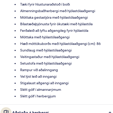
Tæki fyrir hlustunaraðstoð í boði
Almenningsbaðherbergi með hjólastólaaðgengi
Móttaka gestastjóra með hjólastólaaðgengi
Bílastæðaþjónusta fyrir ökutæki með hjólastóla
Ferðaleið að lyftu aðgengileg fyrir hjólastóla
Móttaka með hjólastólaaðgengi
Hæð móttökuborðs með hjólastólaaðgengi (cm): 86
Sundlaug með hjólastólaaðgengi
Veitingastaður með hjólastólaaðgengi
Setustofa með hjólastólaaðgengi
Rampur við aðalinngang
Vel lýst leið að inngangi
Stigalaust aðgengi að inngangi
Slétt gólf í almannarýmum
Slétt gólf í herbergjum
Aðstaða á herbergi