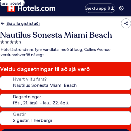
Fara í aðalefni
Sæktu appið
Sjá alla gististaði
Nautilus Sonesta Miami Beach
4.5
stjörnu
Hótel á ströndinni, fyrir vandláta, með útilaug, Collins Avenue
gististaður
verslunarhverfið nálægt
Veldu dagsetningar til að sjá verð
Hvert viltu fara?
Dagsetningar
Gestir