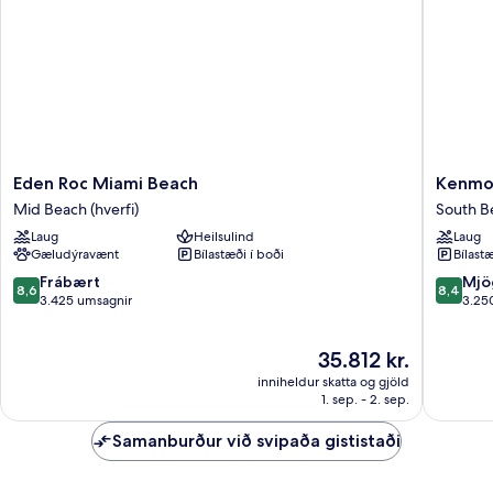
Eden
Kenmor
Eden Roc Miami Beach
Kenmor
Roc
Village
Mid Beach (hverfi)
South B
Miami
Hotel,
Laug
Heilsulind
Laug
Beach
South
Gæludýravænt
Bílastæði í boði
Bílastæ
Mid
Beach
Beach
South
8.6
8.4
Frábært
Mjö
8,6
8,4
(hverfi)
Beach
af
af
3.425 umsagnir
3.25
(strönd)
10,
10,
Frábært,
Mjög
Verðið
35.812 kr.
3.425
gott,
er
umsagnir
3.250
inniheldur skatta og gjöld
35.812 kr.
umsagni
1. sep. - 2. sep.
Samanburður við svipaða gististaði