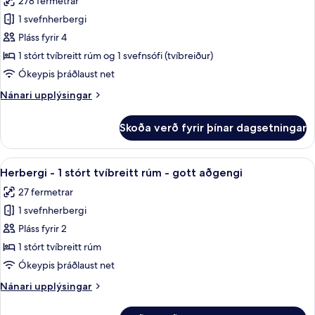
278 fermetrar
rúm
myndir
með
1 svefnherbergi
fyrir
svefnsófa
Þakíbúð
Pláss fyrir 4
(One
-
Bedroom
1 stórt tvíbreitt rúm og 1 svefnsófi (tvíbreiður)
Oceanfront)
1
Ókeypis þráðlaust net
stórt
Nánari
Nánari upplýsingar
tvíbreitt
upplýsingar
rúm
fyrir
Skoða verð fyrir þínar dagsetningar
Þakíbúð
með
-
svefnsófa
1
Skoða
Rúmföt af bestu gerð, dúnsængur, rú
4
stórt
Herbergi - 1 stórt tvíbreitt rúm - gott aðgengi
allar
tvíbreitt
27 fermetrar
rúm
myndir
með
1 svefnherbergi
fyrir
svefnsófa
Herbergi
Pláss fyrir 2
-
1 stórt tvíbreitt rúm
1
Ókeypis þráðlaust net
stórt
Nánari
Nánari upplýsingar
tvíbreitt
upplýsingar
rúm
fyrir