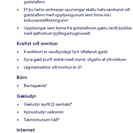
gististaðinn
Ef þú hefur einhverjar spurningar skaltu hafa samband við
gististaðinn með upplýsingunum sem finna má í
bókunarstaðfestingunni
Upplýsingar sem koma frá gististaðnum gætu verið þýddar
með sjálfvirkum þýðingarhugbúnaði
Krafist við innritun
Kreditkort er nauðsynlegt fyrir tilfallandi gjöld
Sýna gæti þurft skilríki með mynd, útgefin af yfirvöldum
Lágmarksaldur við innritun er 21
Börn
Barnagæsla*
Gæludýr
Gæludýr leyfð (2 samtals)*
Þjónustudýr velkomin
Takmörkunum háð*
Internet