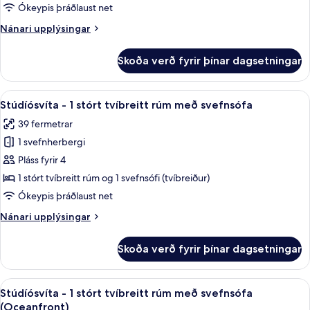
mörg
Ókeypis þráðlaust net
rúm
Nánari
Nánari upplýsingar
(Two
upplýsingar
Queen)
fyrir
Skoða verð fyrir þínar dagsetningar
Stúdíósvíta
-
mörg
Skoða
Rúmföt af bestu gerð, dúnsængur, rú
6
rúm
Stúdíósvíta - 1 stórt tvíbreitt rúm með svefnsófa
allar
(Two
39 fermetrar
Queen)
myndir
1 svefnherbergi
fyrir
Stúdíósvíta
Pláss fyrir 4
-
1 stórt tvíbreitt rúm og 1 svefnsófi (tvíbreiður)
1
Ókeypis þráðlaust net
stórt
Nánari
Nánari upplýsingar
tvíbreitt
upplýsingar
rúm
fyrir
Skoða verð fyrir þínar dagsetningar
Stúdíósvíta
með
-
svefnsófa
1
Skoða
Rúmföt af bestu gerð, dúnsængur, rú
5
stórt
Stúdíósvíta - 1 stórt tvíbreitt rúm með svefnsófa
allar
tvíbreitt
(Oceanfront)