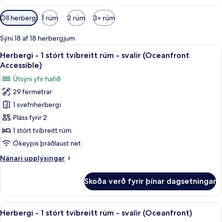
Síur
Öll herbergi
1 rúm
2 rúm
3+ rúm
í
boði
Sýni 18 af 18 herbergjum
fyrir
Skoða
Rúmföt af bestu gerð, dúnsængur, rú
7
Herbergi - 1 stórt tvíbreitt rúm - svalir (Oceanfront
herbergi
allar
Accessible)
myndir
Útsýni yfir hafið
fyrir
29 fermetrar
Herbergi
1 svefnherbergi
-
1
Pláss fyrir 2
stórt
1 stórt tvíbreitt rúm
tvíbreitt
Ókeypis þráðlaust net
rúm
Nánari
Nánari upplýsingar
-
upplýsingar
svalir
fyrir
Skoða verð fyrir þínar dagsetningar
Herbergi
(Oceanfront
-
Accessible)
1
Skoða
Rúmföt af bestu gerð, dúnsængur, rú
6
stórt
Herbergi - 1 stórt tvíbreitt rúm - svalir (Oceanfront)
allar
tvíbreitt