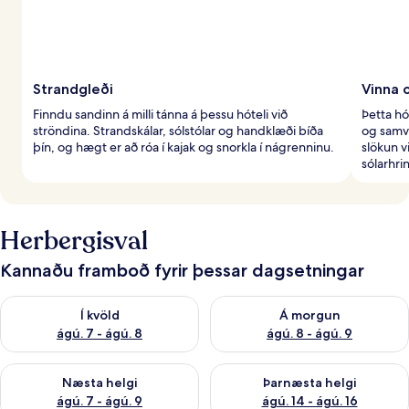
Strandgleði
Vinna 
Finndu sandinn á milli tánna á þessu hóteli við
Þetta hó
ströndina. Strandskálar, sólstólar og handklæði bíða
og samv
þín, og hægt er að róa í kajak og snorkla í nágrenninu.
slökun v
sólarhri
Herbergisval
Kannaðu framboð fyrir þessar dagsetningar
Athuga framboð í kvöld ágú. 7 - ágú. 8
Athuga framboð á morgun ágú.
Í kvöld
Á morgun
ágú. 7 - ágú. 8
ágú. 8 - ágú. 9
Athuga framboð næstu helgi ágú. 7 - ágú. 9
Athuga framboð þarnæstu helgi
Næsta helgi
Þarnæsta helgi
ágú. 7 - ágú. 9
ágú. 14 - ágú. 16