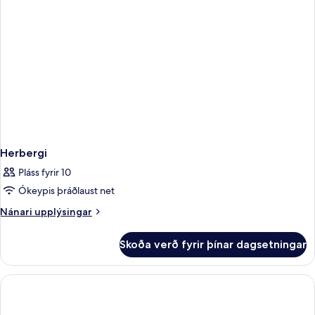
Herbergi
Pláss fyrir 10
Ókeypis þráðlaust net
Nánari
Nánari upplýsingar
upplýsingar
fyrir
Skoða verð fyrir þínar dagsetningar
Herbergi