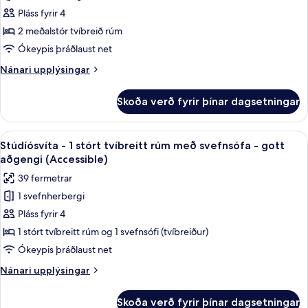
með
Herbergi
Pláss fyrir 4
svefnsófa
-
(Oceanfront)
2 meðalstór tvíbreið rúm
2
Ókeypis þráðlaust net
meðalstór
Nánari
Nánari upplýsingar
tvíbreið
upplýsingar
rúm
fyrir
Skoða verð fyrir þínar dagsetningar
Herbergi
-
2
Skoða
Rúmföt af bestu gerð, dúnsængur, rú
5
meðalstór
Stúdíósvíta - 1 stórt tvíbreitt rúm með svefnsófa - gott
allar
tvíbreið
aðgengi (Accessible)
rúm
myndir
39 fermetrar
fyrir
1 svefnherbergi
Stúdíósvíta
Pláss fyrir 4
-
1
1 stórt tvíbreitt rúm og 1 svefnsófi (tvíbreiður)
stórt
Ókeypis þráðlaust net
tvíbreitt
Nánari
Nánari upplýsingar
rúm
upplýsingar
með
fyrir
Skoða verð fyrir þínar dagsetningar
Stúdíósvíta