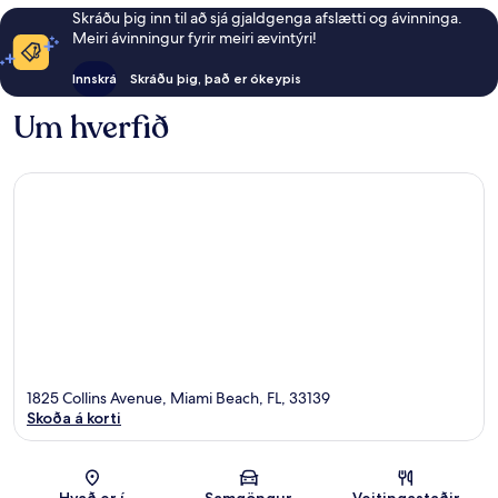
Skráðu þig inn til að sjá gjaldgenga afslætti og ávinninga.
Meiri ávinningur fyrir meiri ævintýri!
Innskrá
Skráðu þig, það er ókeypis
Um hverfið
1825 Collins Avenue, Miami Beach, FL, 33139
Skoða á korti
Kort
Hvað er í
Samgöngur
Veitingastaðir