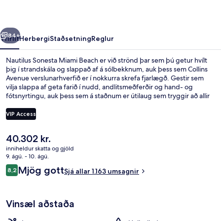
rra
Næsta
84+
Yfirlit
Herbergi
Staðsetning
Reglur
Nautilus Sonesta Miami Beach er við strönd þar sem þú getur hvílt
þig í strandskála og slappað af á sólbekknum, auk þess sem Collins
Avenue verslunarhverfið er í nokkurra skrefa fjarlægð. Gestir sem
vilja slappa af geta farið í nudd, andlitsmeðferðir og hand- og
fótsnyrtingu, auk þess sem á staðnum er útilaug sem tryggir að allir
geti notið sín. Á Nautilus Cabana Club, sem er með útsýni yfir
sundlaugina, er matargerðarlist frá Miðjarðarhafinu í hávegum höfð
VIP Access
og boðið er upp á morgunverð, hádegisverð og kvöldverð. Meðal
annarra þæginda á þessu hóteli fyrir vandláta eru 2 barir/setustofur,
Núverandi
40.302 kr.
bar við sundlaugarbakkann og líkamsrækt sem er opin allan
Á ströndinni, strandskálar, sólbekkir,
verð
sólarhringinn. Meðal þess sem ferðamenn sem hafa heimsótt
inniheldur skatta og gjöld
er
9. ágú. - 10. ágú.
staðinn eru sérstaklega ánægðir með eru hjálpsamt starfsfólk og góð
40.302 kr.
staðsetning.
Umsagnir
Mjög gott
8,2
Sjá allar 1.163 umsagnir
8,2 af 10
Vinsæl aðstaða