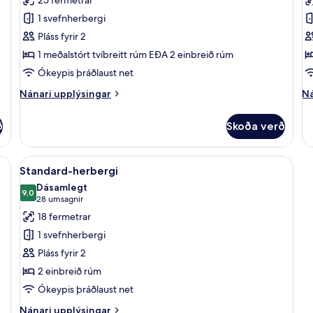
Superior-
S
1 svefnherbergi
herbergi
h
Pláss fyrir 2
m
1 meðalstórt tvíbreitt rúm EÐA 2 einbreið rúm
t
Ókeypis þráðlaust net
r
Nánari
Ná
Nánari upplýsingar
Ná
upplýsingar
up
fyrir
fy
ð
Skoða verð
Superior-
St
herbergi
he
m
rð, myrkratjöld/-gardínur
Skoða
Standard-herbergi | Rúmföt af bestu g
6
tv
Standard-herbergi
allar
rú
Dásamlegt
myndir
9,0
9,0 af 10
(28
28 umsagnir
fyrir
umsagnir)
18 fermetrar
Standard-
1 svefnherbergi
herbergi
Pláss fyrir 2
2 einbreið rúm
Ókeypis þráðlaust net
Nánari
Nánari upplýsingar