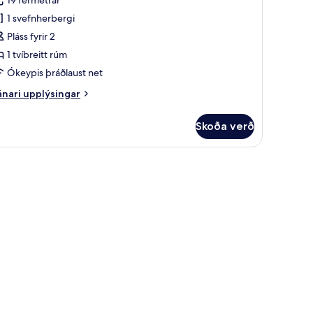
tandard-
1 svefnherbergi
erbergi
Pláss fyrir 2
eð
1 tvíbreitt rúm
víbreiðu
Ókeypis þráðlaust net
úmi
nari
nari upplýsingar
plýsingar
rir
Skoða verð
andard-
rbergi
eð
erð, skrifborð, myrkratjöld/-gardínur
íbreiðu
mi