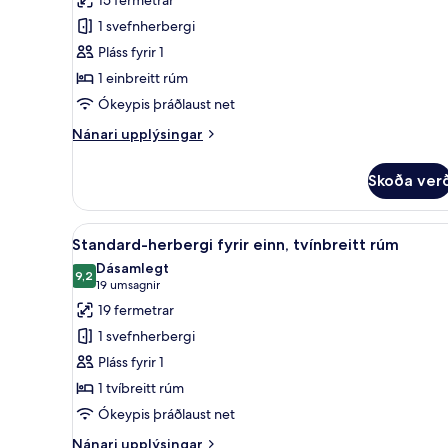
herbergi
1 svefnherbergi
Pláss fyrir 1
1 einbreitt rúm
Ókeypis þráðlaust net
Nánari
Nánari upplýsingar
upplýsingar
fyrir
Skoða ver
herbergi
Skoða
Rúmföt af bestu gerð, skrifbo
4
Standard-herbergi fyrir einn, tvínbreitt rúm
allar
Dásamlegt
myndir
9,2
9,2 af 10
(19
19 umsagnir
fyrir
umsagnir)
19 fermetrar
Standard-
1 svefnherbergi
herbergi
Pláss fyrir 1
fyrir
1 tvíbreitt rúm
einn,
Ókeypis þráðlaust net
tvínbreitt
rúm
Nánari
Nánari upplýsingar