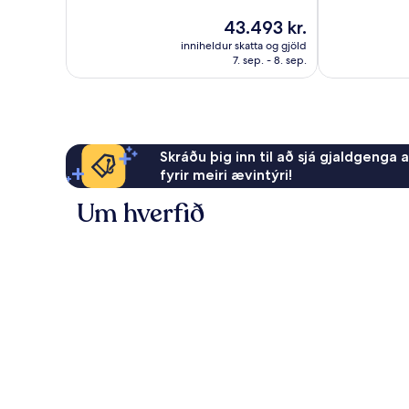
Dásamlegt,
Dásamlegt,
1.363
Verðið
43.493 kr.
1.001
umsagnir
er
inniheldur skatta og gjöld
umsögn
43.493 kr.
7. sep. - 8. sep.
Skráðu þig inn til að sjá gjaldgenga 
fyrir meiri ævintýri!
Um hverfið