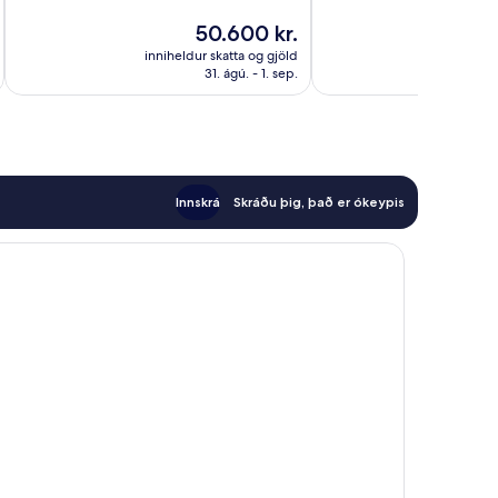
Frábært,
Dásamlegt,
1.017
Verðið
50.600 kr.
1.012
umsagnir
er
inniheldur skatta og gjöld
innihel
umsagnir
50.600 kr.
31. ágú. - 1. sep.
Innskrá
Skráðu þig, það er ókeypis