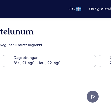
•
ISK
Skrá gistista
ótelunum
avegur eru í næsta nágrenni
Dagsetningar