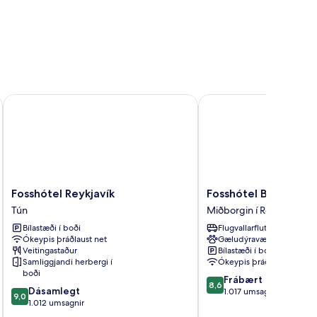
Fosshótel Reykjavík
Fosshótel Barón
Fosshótel
Fosshótel
Fosshótel Reykjavík
Fosshótel Barón
Reykjavík
Barón
Tún
Miðborgin í Reykjavik
Tún
Miðborgin
Bílastæði í boði
Flugvallarflutningur
í
Ókeypis þráðlaust net
Gæludýravænt
Reykjavik
Veitingastaður
Bílastæði í boði
Samliggjandi herbergi í
Ókeypis þráðlaust net
boði
8.6
Frábært
8,6
9.0
Dásamlegt
af
1.017 umsagnir
9,0
af
1.012 umsagnir
10,
10,