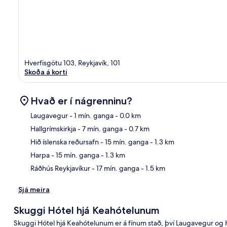
Hverfisgötu 103, Reykjavík, 101
Skoða á korti
Hvað er í nágrenninu?
Laugavegur
- 1 mín. ganga
- 0.0 km
Hallgrímskirkja
- 7 mín. ganga
- 0.7 km
Kor
Hið íslenska reðursafn
- 15 mín. ganga
- 1.3 km
Harpa
- 15 mín. ganga
- 1.3 km
Ráðhús Reykjavíkur
- 17 mín. ganga
- 1.5 km
Sjá meira
Skuggi Hótel hjá Keahótelunum
Skuggi Hótel hjá Keahótelunum er á fínum stað, því Laugavegur og Ha