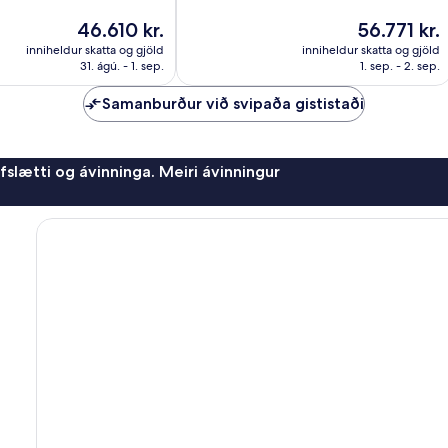
Stórkostlegt,
1.005
Verðið
Verðið
46.610 kr.
56.771 kr.
umsagnir
er
er
inniheldur skatta og gjöld
inniheldur skatta og gjöld
46.610 kr.
56.771 kr.
31. ágú. - 1. sep.
1. sep. - 2. sep.
Samanburður við svipaða gististaði
afslætti og ávinninga. Meiri ávinningur