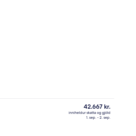
Inngangur gististaðar
á gististað
Núverandi
42.667 kr.
verð
inniheldur skatta og gjöld
er
1. sep. - 2. sep.
að)
Superior-herbergi | Rúmföt af bestu g
42.667 kr.