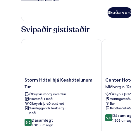
upplýsingar
fyrir
Skoða ver
Standard-
herbergi
fyrir
Svipaðir gististaðir
einn,
tvínbreitt
rúm
Storm Hótel hjá Keahótelunum
Center Hotel
Storm
Center
Storm Hótel hjá Keahótelunum
Center Hot
Hótel
Hotels
Tún
Miðborgin í Re
hjá
Laugavegur
Ókeypis morgunverður
Ókeypis þráð
Keahótelunum
Miðborgin
Bílastæði í boði
Veitingastaðu
Tún
í
Ókeypis þráðlaust net
Bar
Reykjavik
Samliggjandi herbergi í
Þvottaaðstað
boði
9.2
Dásamle
9,2
9.2
Dásamlegt
af
1.363 umsag
9,2
af
1.001 umsögn
10,
10,