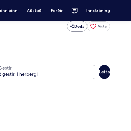
ðinn þinn
Aðstoð
Ferðir
Innskráning
Deila
Vista
Gestir
Leita