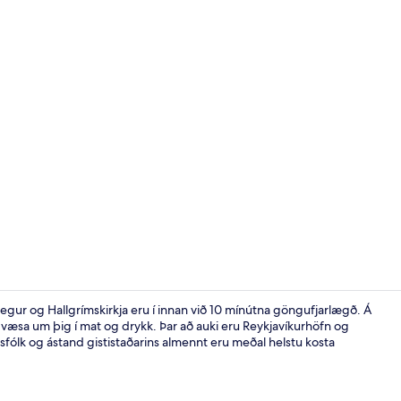
Myndskeið fr
egur og Hallgrímskirkja eru í innan við 10 mínútna göngufjarlægð. Á
 væsa um þig í mat og drykk. Þar að auki eru Reykjavíkurhöfn og
sfólk og ástand gististaðarins almennt eru meðal helstu kosta
Bar (á gistist