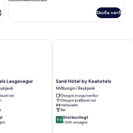
upplýsingar
fyrir
ð
Skoða verð
Standard-
herbergi
s Laugavegur
Sand Hótel by Keahotels
Sand
els Laugavegur
Sand Hótel by Keahotels
Hótel
ykjavik
Miðborgin í Reykjavik
by
laust net
Ókeypis morgunverður
Keahotels
r
Ókeypis þráðlaust net
Miðborgin
Heilsurækt
í
a
Bar
Reykjavik
9.6
gt
Stórkostlegt
9,6
af
nir
1.005 umsagnir
10,