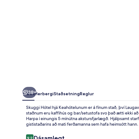
38+
Yfirlit
Herbergi
Staðsetning
Reglur
Skuggi Hótel hjá Keahótelunum er á fínum stað, því Laugav
staðnum eru kaffihús og bar/setustofa svo það ætti ekki að
Harpa í einungis 5 mínútna akstursfjarlægð. Hjálpsamt starf
gististaðarins að mati ferðamanna sem hafa heimsótt hann.
Umsagnir
Dásamlegt
9,2