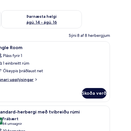
ágú. 9
Athuga framboð þarnæstu helgi ágú. 14 - ágú. 16
Þarnæsta helgi
ágú. 14 - ágú. 16
Sýni 8 af 8 herbergjum
ratjöld/-gardínur
koða
Rúmföt af bestu gerð, skrifborð, myrkratjöld
5
ingle Room
lar
Pláss fyrir 1
yndir
1 einbreitt rúm
rir
ingle
Ókeypis þráðlaust net
oom
nari
nari upplýsingar
plýsingar
rir
Skoða verð
ngle
oom
erð, skrifborð, myrkratjöld/-gardínur
koða
Rúmföt af bestu gerð, skrifborð, myrkratjöld
7
tandard-herbergi með tvíbreiðu rúmi
lar
Frábært
yndir
8
8,8 af 10
(84
84 umsagnir
rir
umsagnir)
19 fermetrar