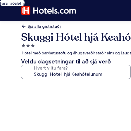
Fara í aðalefni
Sjá alla gististaði
Skuggi Hótel hjá Keah
3.0
stjörnu
Hótel með bar/setustofu og áhugaverðir staðir eins og Laug
gististaður
Veldu dagsetningar til að sjá verð
Hvert viltu fara?
Myndasafn
fyrir
Skuggi
Hótel
hjá
Keahótelunum