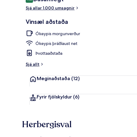
9,2 af 10
Sjá allar 1.000 umsagnir
Ókeypis mor
Vinsæl aðstaða
Ókeypis morgunverður
Ókeypis þráðlaust net
Þvottaaðstaða
Sjá allt
Meginaðstaða
(12)
Fyrir fjölskyldur
(6)
Herbergisval