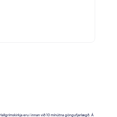
t
llgrímskirkja eru í innan við 10 mínútna göngufjarlægð. Á