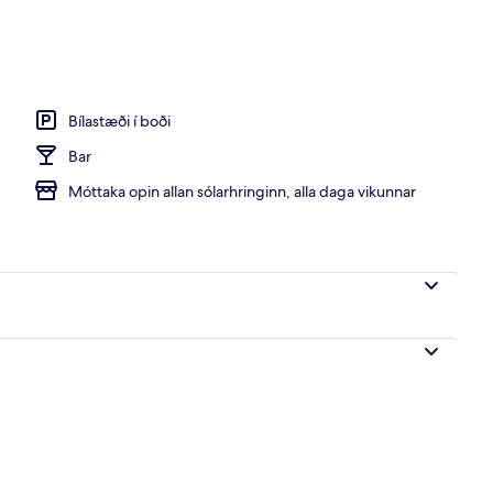
gunverðarhlaðborð daglega
Bílastæði í boði
Bar
Móttaka opin allan sólarhringinn, alla daga vikunnar