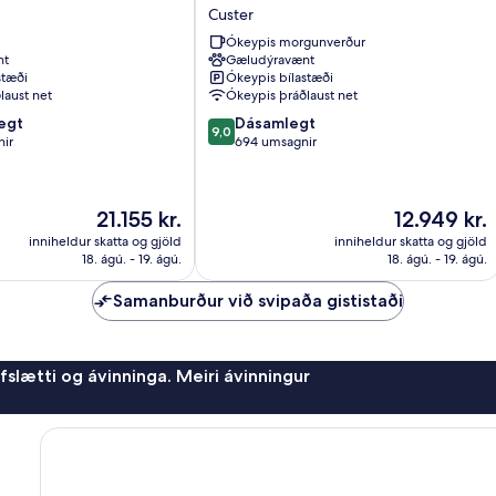
Motel
Custer
Custer
Ókeypis morgunverður
nt
Gæludýravænt
stæði
Ókeypis bílastæði
laust net
Ókeypis þráðlaust net
9.0
egt
Dásamlegt
9,0
af
nir
694 umsagnir
10,
Dásamlegt,
694
Verðið
Verðið
21.155 kr.
12.949 kr.
umsagnir
er
er
inniheldur skatta og gjöld
inniheldur skatta og gjöld
21.155 kr.
12.949 kr.
18. ágú. - 19. ágú.
18. ágú. - 19. ágú.
Samanburður við svipaða gististaði
afslætti og ávinninga. Meiri ávinningur