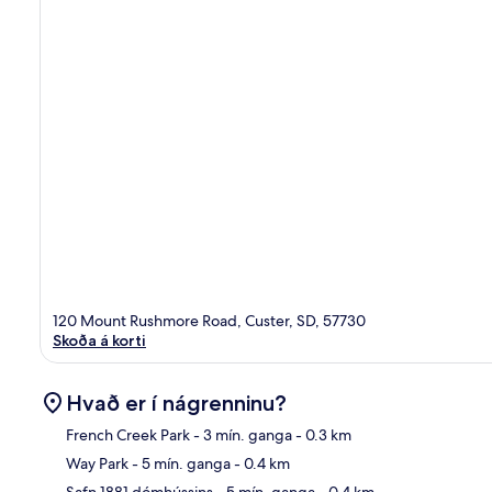
120 Mount Rushmore Road, Custer, SD, 57730
Skoða á korti
Hvað er í nágrenninu?
French Creek Park
- 3 mín. ganga
- 0.3 km
Way Park
- 5 mín. ganga
- 0.4 km
Kor
Safn 1881 dómhússins
- 5 mín. ganga
- 0.4 km