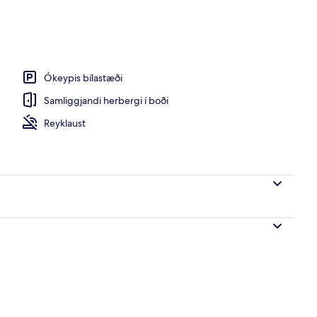
Ókeypis bílastæði
Samliggjandi herbergi í boði
Reyklaust