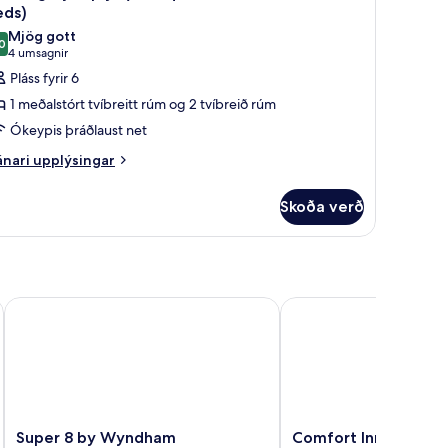
lar
eds)
yndir
Mjög gott
ðalstór
0
rir
8,0 af 10
(4
4 umsagnir
íbreið
erbergi
umsagnir)
Pláss fyrir 6
úm
rir
1 meðalstórt tvíbreitt rúm og 2 tvíbreið rúm
rjá
Ókeypis þráðlaust net
One
nari
nari upplýsingar
ueen
plýsingar
ed
rir
Skoða verð
nd
rbergi
rir
wo
já
ouble
ne
eds)
ueen
ed
Super 8 by Wyndham Custer/Crazy Horse Area
Comfort Inn & Suites C
nd
wo
uble
ds)
Super
Comfort
Super 8 by Wyndham
Comfort Inn & Suites