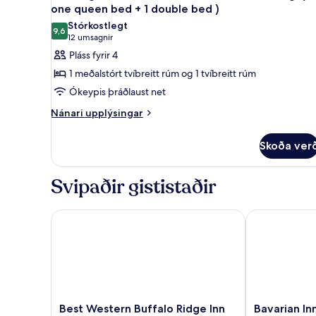
allar
rúm
one queen bed + 1 double bed )
myndir
Stórkostlegt
9,6
fyrir
9,6 af 10
(12
12 umsagnir
Herbergi
umsagnir)
Pláss fyrir 4
með
1 meðalstórt tvíbreitt rúm og 1 tvíbreitt rúm
tvíbreiðu
Ókeypis þráðlaust net
rúmi
Nánari
Nánari upplýsingar
-
upplýsingar
2
fyrir
Skoða ver
svefnherbergi
Herbergi
með
(w/
tvíbreiðu
one
Svipaðir gististaðir
rúmi
queen
-
bed
2
Best Western Buffalo Ridge Inn
Bavarian Inn B
svefnherbergi
+
(w/
1
one
double
queen
bed
bed
+
)
1
Best
Bavarian
Best Western Buffalo Ridge Inn
Bavarian Inn
double