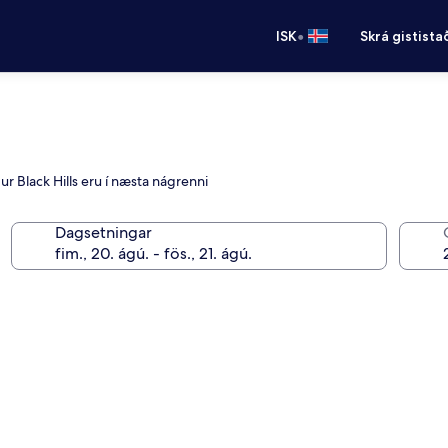
•
ISK
Skrá gistista
r Black Hills eru í næsta nágrenni
Dagsetningar