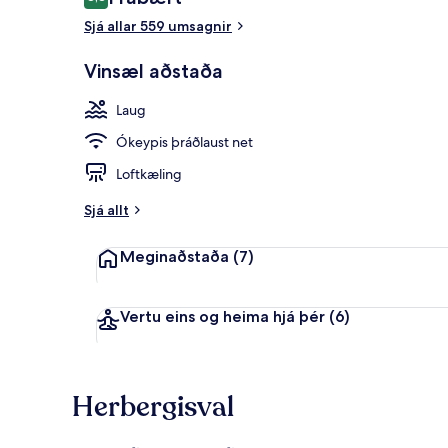
8,8 af 10
Sjá allar 559 umsagnir
Fyrir utan
Vinsæl aðstaða
Laug
Ókeypis þráðlaust net
Loftkæling
Sjá allt
Meginaðstaða
(7)
Vertu eins og heima hjá þér
(6)
Herbergisval