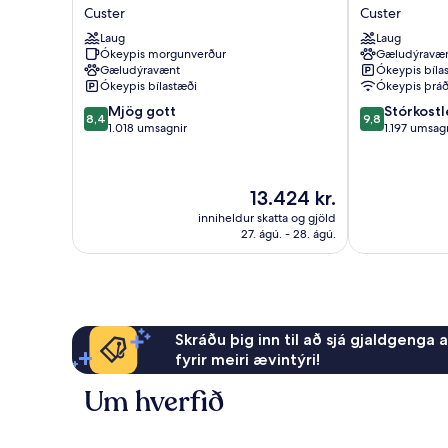
Western
Inn
Custer
Custer
bed
Buffalo
Black
)
Laug
Laug
Ridge
Hills
Ókeypis morgunverður
Gæludýravæ
Inn
Custer
Gæludýravænt
Ókeypis bíla
Custer
Ókeypis bílastæði
Ókeypis þráð
8.4
9.8
Mjög gott
Stórkostl
8,4
9,8
af
af
1.018 umsagnir
1.197 umsag
10,
10,
Mjög
Stórkostlegt,
gott,
1.197
Verðið
13.424 kr.
1.018
umsagnir
er
umsagnir
inniheldur skatta og gjöld
13.424 kr.
27. ágú. - 28. ágú.
Skráðu þig inn til að sjá gjaldgenga 
fyrir meiri ævintýri!
Um hverfið