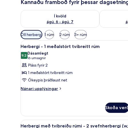
Kannaðu framboð fyrir þessar dagsetnin
Athuga framboð í kvöld ágú. 6 - ágú. 7
Athuga frambo
Í kvöld
ágú. 6 - ágú. 7
á
Síur
Öll herbergi
1 rúm
2 rúm
3+ rúm
í
Skoða
Herbergi - 1 meðalstórt tvíbre
boði
2
Herbergi - 1 meðalstórt tvíbreitt rúm
allar
fyrir
Dásamlegt
myndir
9,2
herbergi
9,2 af 10
(16
16 umsagnir
fyrir
umsagnir)
Pláss fyrir 2
Herbergi
1 meðalstórt tvíbreitt rúm
-
Ókeypis þráðlaust net
1
Nánari
meðalstórt
Nánari upplýsingar
upplýsingar
tvíbreitt
fyrir
rúm
Herbergi
Skoða ver
-
1
meðalstórt
Skoða
Herbergi með tvíbreiðu rúmi - 
tvíbreitt
1
Herbergi með tvíbreiðu rúmi - 2 svefnherbergi (w