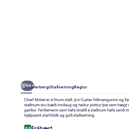
56+
Yfirlit
Herbergi
Staðsetning
Reglur
Chief Motel er á fínum stað, því Custer fólkvangurinn og Þj
staðnum eru bæði innilaug og heitur pottur þar sem hægt e
garður. Ferðamenn sem hafa dvalið á staðnum hafa verið m
hjálpsamt starfsfólk og góð staðsetning.
Umsagnir
Frábært
8,8