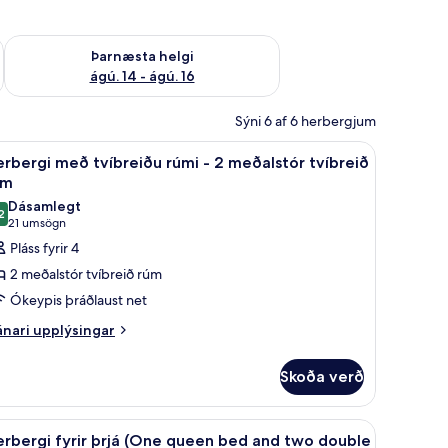
ágú. 9
Athuga framboð þarnæstu helgi ágú. 14 - ágú. 16
Þarnæsta helgi
ágú. 14 - ágú. 16
Sýni 6 af 6 herbergjum
aujárn/strauborð, ókeypis þráðlaus nettenging, rúmföt
koða
Herbergi með tvíbreiðu rúmi - 2 meðalstór tv
5
rbergi með tvíbreiðu rúmi - 2 meðalstór tvíbreið
lar
úm
yndir
Dásamlegt
2
rir
,2 af 10
(21
21 umsögn
erbergi
umsögn)
Pláss fyrir 4
eð
2 meðalstór tvíbreið rúm
víbreiðu
Ókeypis þráðlaust net
úmi
nari
nari upplýsingar
plýsingar
rir
Skoða verð
eðalstór
rbergi
eð
víbreið
íbreiðu
úm
ókeypis þráðlaus nettenging, rúmföt
nd one Twin bed) | Straujárn/strauborð, ókeypis þráðlaus nettenging, rúmfö
koða
Herbergi fyrir þrjá (One queen bed and two d
2
mi
rbergi fyrir þrjá (One queen bed and two double