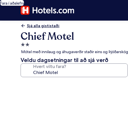
Fara í aðalefni
Sjá alla gististaði
Chief Motel
2.0
stjörnu
Mótel með innilaug og áhugaverðir staðir eins og Þjóðarskógu
gististaður
Veldu dagsetningar til að sjá verð
Hvert viltu fara?
Myndasafn
fyrir
Chief
Motel