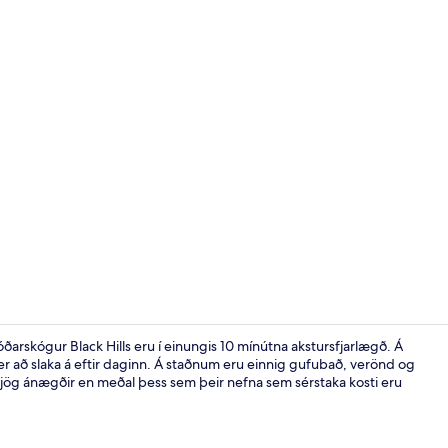
Svalir
óðarskógur Black Hills eru í einungis 10 mínútna akstursfjarlægð. Á
r að slaka á eftir daginn. Á staðnum eru einnig gufubað, verönd og
jög ánægðir en meðal þess sem þeir nefna sem sérstaka kosti eru
Herbergi með