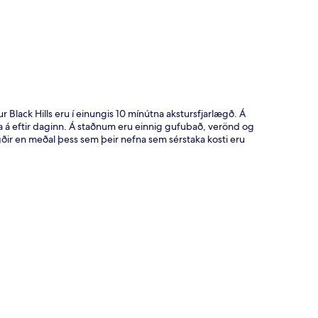
 Black Hills eru í einungis 10 mínútna akstursfjarlægð. Á
a á eftir daginn. Á staðnum eru einnig gufubað, verönd og
ir en meðal þess sem þeir nefna sem sérstaka kosti eru