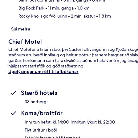
Big Rock Park
- 11 mín. ganga
- 1.0 km
Rocky Knolls golfvöllurinn
- 2 mín. akstur
- 1.8 km
Sjá meira
Chief Motel
Chief Motel er á fínum stað, því Custer fólkvangurinn og Þjóðarskógur
staðnum eru bæði innilaug og heitur pottur þar sem hægt er að slak
garður. Ferðamenn sem hafa dvalið á staðnum hafa verið mjög ánægð
hjálpsamt starfsfólk og góð staðsetning.
Upplýsingar um rétt til afbókunar
Stærð hótels
33 herbergi
Koma/brottför
Innritun hefst: kl. 14:00. Innritun lýkur: kl. 22:00
Flýtiútritun í boði
Síðbúin innritun háð framboði