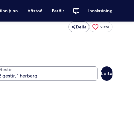
ðinn þinn
Aðstoð
Ferðir
Innskráning
Deila
Vista
Gestir
Leita