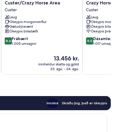
8
Inn
Custer/Crazy Horse Area
Crazy Horse Area
by
&
Custer
Custer
Wyndham
Suites
Custer/Crazy
Laug
Custer
Laug
Ókeypis morgunverður
Ókeypis morgunverður
Horse
-
Gæludýravænt
Ókeypis bílastæði
Area
Crazy
Ókeypis bílastæði
Ókeypis þráðlaust net
Custer
Horse
8.6
9.0
Frábært
Area
Dásamlegt
8,6
9,0
af
af
1.005 umsagnir
Custer
1.017 umsagnir
10,
10,
Frábært,
Dásamlegt,
Verðið
13.456 kr.
1.005
1.017
er
inniheldur skatta og gjöld
innihel
umsagnir
umsagnir
13.456 kr.
23. ágú. - 24. ágú.
Innskrá
Skráðu þig, það er ókeypis