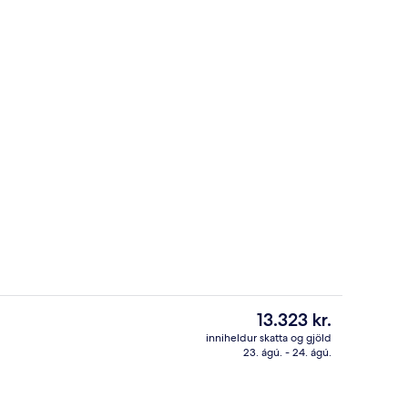
Heitur pottur innandyra
Núverandi
13.323 kr.
verð
inniheldur skatta og gjöld
er
23. ágú. - 24. ágú.
 tvíbreiðu rúmi - 2 meðalstór tvíbreið rúm | Straujárn/strauborð, ókeypis þ
Innilaug
13.323 kr.