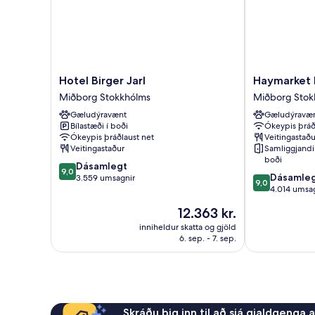
Hotel
Haymarket
Hotel Birger Jarl
Haymarket 
Birger
by
Miðborg Stokkhólms
Miðborg Stok
Jarl
Scandic
Gæludýravænt
Gæludýravæ
Miðborg
Miðborg
Bílastæði í boði
Ókeypis þráð
Stokkhólms
Stokkhólms
Ókeypis þráðlaust net
Veitingastaðu
Veitingastaður
Samliggjandi 
boði
9.0
Dásamlegt
9,0
9.0
Dásamle
af
3.559 umsagnir
9,0
af
4.014 umsa
10,
10,
Dásamlegt,
Verðið
12.363 kr.
Dásamlegt,
3.559
er
4.014
inniheldur skatta og gjöld
umsagnir
12.363 kr.
6. sep. - 7. sep.
umsagnir
Skráðu þig inn til að sjá gjaldgenga 