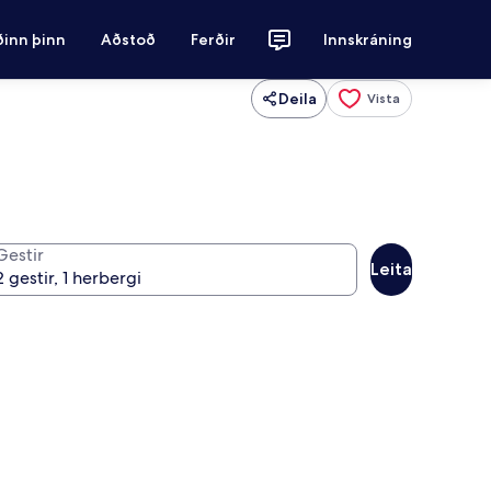
ðinn þinn
Aðstoð
Ferðir
Innskráning
Deila
Vista
Gestir
Leita