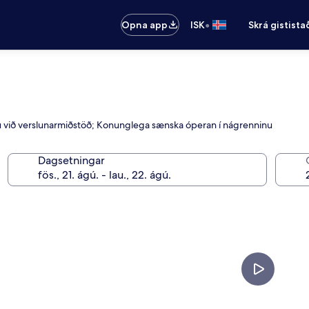
•
Opna app
ISK
Skrá gistista
u við verslunarmiðstöð; Konunglega sænska óperan í nágrenninu
Dagsetningar