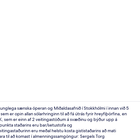
Myndskeið fr
nglega sænska óperan og Miðaldasafnið í Stokkhólmi í innan við 5
m er opin allan sólarhringinn til að fá útrás fyrir hreyfiþörfina, en
TAK, sem er einn af 2 veitingastöðum á svæðinu og býður upp á
Anddyri
unkta staðarins eru bar/setustofa og
itingastaðurinn eru meðal helstu kosta gististaðarins að mati
ara til að komast í almenningssamgöngur: Sergels Torg