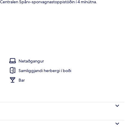
Centralen Spårv-sporvagnastoppistöðin í 4 mínútna.
Netaðgangur
Samliggjandi herbergi í boði
Bar