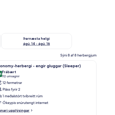
ágú. 9
Athuga framboð þarnæstu helgi ágú. 14 - ágú. 16
Þarnæsta helgi
ágú. 14 - ágú. 16
Sýni 8 af 8 herbergjum
internet, rúmföt
koða
Economy-herbergi - engir gluggar (Sleeper) |
5
onomy-herbergi - engir gluggar (Sleeper)
lar
Frábært
yndir
8
8,8 af 10
(112
112 umsagnir
rir
umsagnir)
12 fermetrar
conomy-
Pláss fyrir 2
erbergi
1 meðalstórt tvíbreitt rúm
Ókeypis snúrutengt internet
ngir
luggar
nari
nari upplýsingar
plýsingar