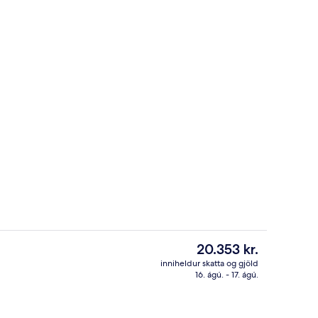
2 veitingastaðir; morgunverður, háde
á gististað
Núverandi
20.353 kr.
verð
inniheldur skatta og gjöld
er
16. ágú. - 17. ágú.
Morgunverðarhlaðborð daglega gegn
20.353 kr.