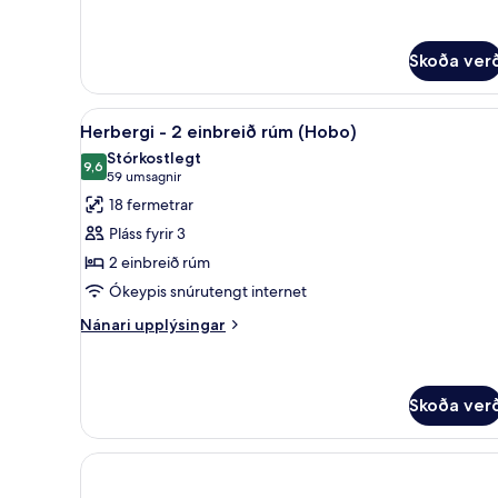
rúm
fyrir
(Hobo)
Herbergi
-
Skoða ver
1
stórt
Skoða
Herbergi - 2 einbreið rúm (Ho
tvíbreitt
8
Herbergi - 2 einbreið rúm (Hobo)
rúm
allar
Stórkostlegt
(Hobo)
myndir
9,6
9,6 af 10
(59
59 umsagnir
fyrir
umsagnir)
18 fermetrar
Herbergi
Pláss fyrir 3
-
2 einbreið rúm
2
Ókeypis snúrutengt internet
einbreið
rúm
Nánari
Nánari upplýsingar
upplýsingar
(Hobo)
fyrir
Herbergi
-
Skoða ver
2
einbreið
rúm
(Hobo)