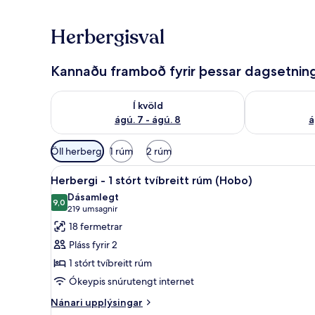
Herbergisval
Kannaðu framboð fyrir þessar dagsetnin
Athuga framboð í kvöld ágú. 7 - ágú. 8
Athuga frambo
Í kvöld
ágú. 7 - ágú. 8
á
Síur
Öll herbergi
1 rúm
2 rúm
í
Skoða
Herbergi - 1 stórt tvíbreitt rú
boði
10
Herbergi - 1 stórt tvíbreitt rúm (Hobo)
allar
fyrir
Dásamlegt
myndir
9,0
herbergi
9,0 af 10
(219
219 umsagnir
fyrir
umsagnir)
18 fermetrar
Herbergi
Pláss fyrir 2
-
1 stórt tvíbreitt rúm
1
Ókeypis snúrutengt internet
stórt
tvíbreitt
Nánari
Nánari upplýsingar
upplýsingar