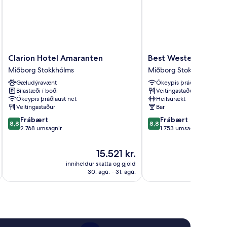
Clarion
Best
Clarion Hotel Amaranten
Best Western and ho
Hotel
Western
Miðborg Stokkhólms
Miðborg Stokkhólms
Amaranten
and
Gæludýravænt
Ókeypis þráðlaust net
Miðborg
hotel
Bílastæði í boði
Veitingastaður
Stokkhólms
Miðborg
Ókeypis þráðlaust net
Heilsurækt
Stokkhólms
Veitingastaður
Bar
8.8
8.8
Frábært
Frábært
8,8
8,8
af
af
2.768 umsagnir
1.753 umsagnir
10,
10,
Frábært,
Frábært,
Verðið
15.521 kr.
2.768
1.753
er
inniheldur skatta og gjöld
innihel
umsagnir
umsagnir
15.521 kr.
30. ágú. - 31. ágú.