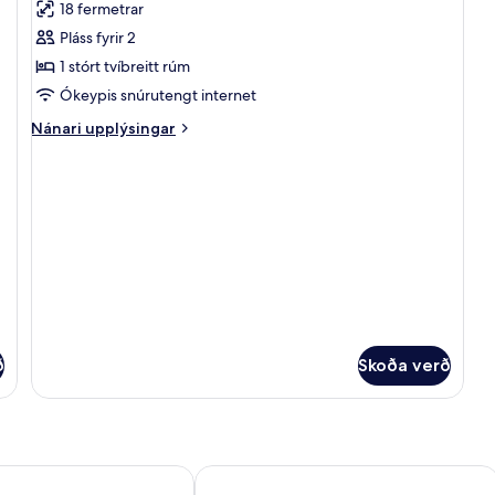
Q
18 fermetrar
myndir
Be
Pláss fyrir 2
fyrir
Room,
1 stórt tvíbreitt rúm
1
Ókeypis snúrutengt internet
King
Nánari
Nánari upplýsingar
Bed
upplýsingar
(Hobo)
fyrir
Room,
1
King
Bed
(Hobo)
ð
Skoða verð
 Scandic
Downtown Camper by Scandic