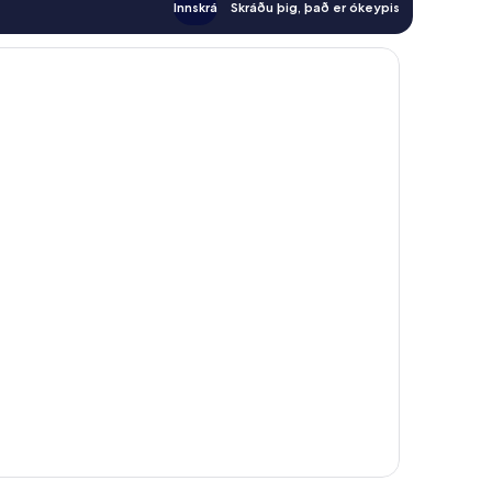
Innskrá
Skráðu þig, það er ókeypis