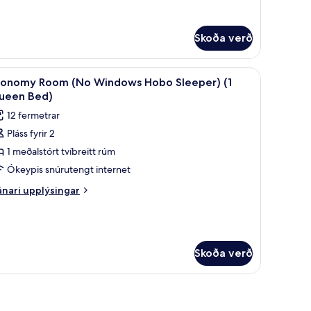
Sleeper)
rir
onomy-
rbergi
Skoða verð
gir
koða
Aukarúm, internet, rúmföt
uggar
6
conomy Room (No Windows Hobo Sleeper) (1
leeper)
lar
ueen Bed)
yndir
12 fermetrar
rir
Pláss fyrir 2
conomy
1 meðalstórt tvíbreitt rúm
oom
No
Ókeypis snúrutengt internet
indows
nari
nari upplýsingar
obo
plýsingar
rir
leeper)
conomy
oom
ueen
o
Skoða verð
ed)
indows
obo
eeper)