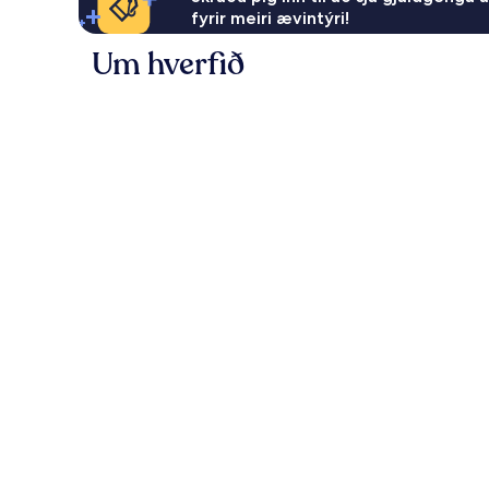
fyrir meiri ævintýri!
Um hverfið