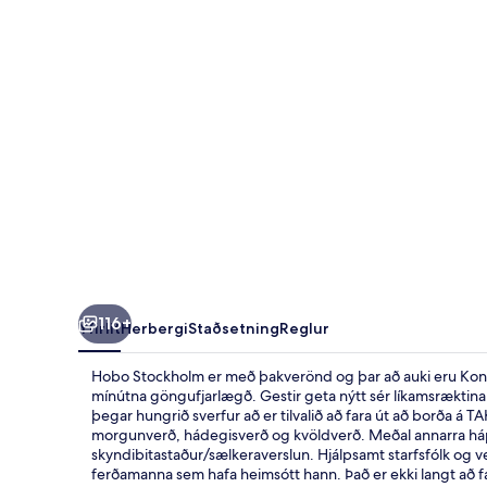
116+
Yfirlit
Herbergi
Staðsetning
Reglur
Hobo Stockholm er með þakverönd og þar að auki eru Konu
mínútna göngufjarlægð. Gestir geta nýtt sér líkamsræktina se
þegar hungrið sverfur að er tilvalið að fara út að borða á 
morgunverð, hádegisverð og kvöldverð. Meðal annarra háp
skyndibitastaður/sælkeraverslun. Hjálpsamt starfsfólk og ve
ferðamanna sem hafa heimsótt hann. Það er ekki langt að f