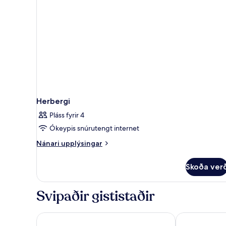
Herbergi
Pláss fyrir 4
Ókeypis snúrutengt internet
Nánari
Nánari upplýsingar
upplýsingar
fyrir
Skoða ver
Herbergi
Svipaðir gististaðir
Hotel Birger Jarl
Haymarket by