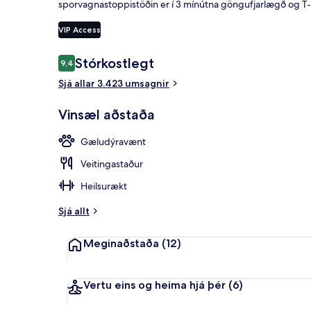
sporvagnastoppistöðin er í 3 mínútna göngufjarlægð og T-
VIP Access
Þakverönd
Umsagnir
Stórkostlegt
9,4
9,4 af 10
Sjá allar 3.423 umsagnir
Vinsæl aðstaða
Gæludýravænt
Veitingastaður
Heilsurækt
Sjá allt
Meginaðstaða
(12)
Vertu eins og heima hjá þér
(6)