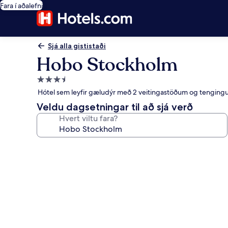
Fara í aðalefni
Sjá alla gististaði
Hobo Stockholm
3.5
stjörnu
Hótel sem leyfir gæludýr með 2 veitingastöðum og tenging
gististaður
Veldu dagsetningar til að sjá verð
Hvert viltu fara?
Myndasafn
fyrir
Hobo
Stockholm