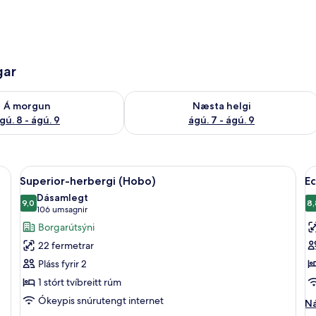
gar
ð á morgun ágú. 8 - ágú. 9
Athuga framboð næstu helgi ágú. 7 - 
Á morgun
Næsta helgi
gú. 8 - ágú. 9
ágú. 7 - ágú. 9
m (Hobo) | Aukarúm, internet, rúmföt
Skoða
Superior-herbergi (Hobo) | Aukarúm, 
S
15
Superior-herbergi (Hobo)
Ec
allar
al
Dásamlegt
myndir
9,0
m
8,
9,0 af 10
(106
106 umsagnir
fyrir
fy
umsagnir)
Borgarútsýni
Superior-
E
22 fermetrar
herbergi
h
Pláss fyrir 2
(Hobo)
-
1 stórt tvíbreitt rúm
e
Ókeypis snúrutengt internet
g
Ná
Ná
up