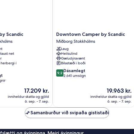
Downtown
by Scandic
Downtown Camper by Scandic
Camper
khólms
Miðborg Stokkhólms
by
nt
Laug
Scandic
laust net
Heilsulind
Miðborg
r
Gæludýravænt
Stokkhólms
herbergi í
Bílastæði í boði
9.2
Dásamlegt
9,2
gt
af
2.641 umsögn
gnir
10,
Dásamlegt,
Verðið
Verðið
17.209 kr.
19.963 kr.
2.641
er
er
inniheldur skatta og gjöld
inniheldur skatta og gjöld
umsögn
17.209 kr.
19.963 kr.
6. sep. - 7. sep.
6. sep. - 7. sep.
Samanburður við svipaða gististaði
afslætti og ávinninga. Meiri ávinningur