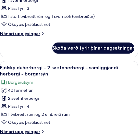
Premium-
1 svefnherbergi
herbergi
Pláss fyrir 3
-
1 stórt tvíbreitt rúm og 1 svefnsófi (einbreiður)
borgarsýn
Ókeypis þráðlaust net
(High
Nánari
Nánari upplýsingar
floor)
upplýsingar
fyrir
Skoða verð fyrir þínar dagsetningar
Premium-
herbergi
-
Skoða
Fjölskylduherbergi - 2 svefnherbergi 
10
borgarsýn
Fjölskylduherbergi - 2 svefnherbergi - samliggjandi
allar
(High
herbergi - borgarsýn
floor)
myndir
Borgarútsýni
fyrir
40 fermetrar
Fjölskylduherbergi
2 svefnherbergi
-
2
Pláss fyrir 4
svefnherbergi
1 tvíbreitt rúm og 2 einbreið rúm
-
Ókeypis þráðlaust net
samliggjandi
Nánari
Nánari upplýsingar
herbergi
upplýsingar