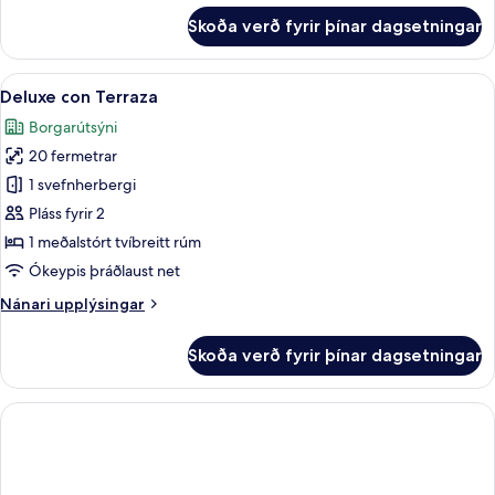
fyrir
Skoða verð fyrir þínar dagsetningar
Deluxe-
herbergi
-
Skoða
Deluxe con Terraza | Rúmföt úr egyps
12
reyklaust
Deluxe con Terraza
allar
-
Borgarútsýni
borgarsýn
myndir
20 fermetrar
fyrir
Deluxe
1 svefnherbergi
con
Pláss fyrir 2
Terraza
1 meðalstórt tvíbreitt rúm
Ókeypis þráðlaust net
Nánari
Nánari upplýsingar
upplýsingar
fyrir
Skoða verð fyrir þínar dagsetningar
Deluxe
con
Terraza