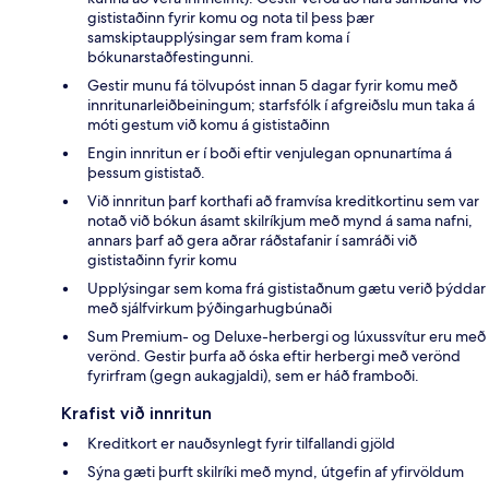
gististaðinn fyrir komu og nota til þess þær
samskiptaupplýsingar sem fram koma í
bókunarstaðfestingunni.
Gestir munu fá tölvupóst innan 5 dagar fyrir komu með
innritunarleiðbeiningum; starfsfólk í afgreiðslu mun taka á
móti gestum við komu á gististaðinn
Engin innritun er í boði eftir venjulegan opnunartíma á
þessum gististað.
Við innritun þarf korthafi að framvísa kreditkortinu sem var
notað við bókun ásamt skilríkjum með mynd á sama nafni,
annars þarf að gera aðrar ráðstafanir í samráði við
gististaðinn fyrir komu
Upplýsingar sem koma frá gististaðnum gætu verið þýddar
með sjálfvirkum þýðingarhugbúnaði
Sum Premium- og Deluxe-herbergi og lúxussvítur eru með
verönd. Gestir þurfa að óska eftir herbergi með verönd
fyrirfram (gegn aukagjaldi), sem er háð framboði.
Krafist við innritun
Kreditkort er nauðsynlegt fyrir tilfallandi gjöld
Sýna gæti þurft skilríki með mynd, útgefin af yfirvöldum