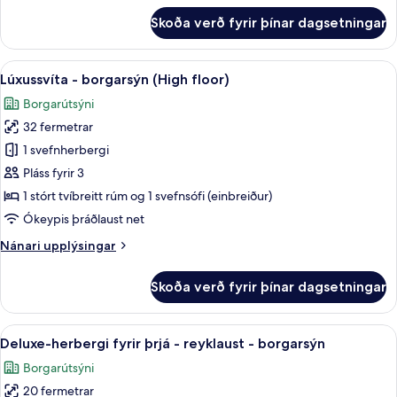
-
fyrir
Skoða verð fyrir þínar dagsetningar
Fjölskylduherbergi
borgarsýn
-
2
Skoða
Lúxussvíta - borgarsýn (High floor) |
12
svefnherbergi
Lúxussvíta - borgarsýn (High floor)
allar
-
Borgarútsýni
samliggjandi
myndir
herbergi
32 fermetrar
fyrir
-
Lúxussvíta
1 svefnherbergi
borgarsýn
-
Pláss fyrir 3
borgarsýn
1 stórt tvíbreitt rúm og 1 svefnsófi (einbreiður)
(High
Ókeypis þráðlaust net
floor)
Nánari
Nánari upplýsingar
upplýsingar
fyrir
Skoða verð fyrir þínar dagsetningar
Lúxussvíta
-
borgarsýn
Skoða
Deluxe-herbergi fyrir þrjá - reyklaus
9
(High
Deluxe-herbergi fyrir þrjá - reyklaust - borgarsýn
allar
floor)
Borgarútsýni
myndir
20 fermetrar
fyrir