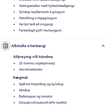
Veitingastaður með hjólastólaaðgengi
Sýnileg neyðarmerki á göngum
Handföng á stigagöngum
Vel lýst leið að inngangi
Parketlögð gólf í herbergjum
Aðstaða á herbergi
Afþreying við höndina
32-tommu snjallsjónvarp
Gervihnattarásir
Þægindi
Sjálfvirk hitastilling og kynding
Míníbar
Baðsloppar og inniskór
Straujárn/strauborð (eftir beiðni)