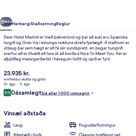
rra
Næsta
89+
Yfirlit
Herbergi
Staðsetning
Reglur
Dear Hotel Madrid er með þakverönd og þar að auki eru Spænska
torgið og Gran Via í einungis nokkura skrefa fjarlægð. Á staðnum er
útilaug þar sem hægt er að fá sér sundsprett, en þegar hungrið
sverfur að er tilvalið að fara út að borða á Nice To Meet You. Þar er
alþjóðleg matargerðarlist í hávegum höfð og opið er fyrir
morgunverð, hádegisverð og kvöldverð. Bar við
sundlaugarbakkann, heitur pottur og
Núverandi
23.935 kr.
skyndibitastaður/sælkeraverslun eru meðal annarra þæginda á
verð
inniheldur skatta og gjöld
þessu hóteli í „boutique“-stíl. Hjálpsamt starfsfólk og góð
er
10. ágú. - 11. ágú.
staðsetning eru meðal helstu kosta gististaðarins að mati
Verönd/útipallur
23.935 kr.
Umsagnir
ferðamanna sem hafa heimsótt hann. Gististaðurinn er stutt frá
Dásamlegt
9,0
Sjá allar 1.000 umsagnir
9,0 af 10
almenningssamgöngum: Plaza de Espana lestarstöðin er í nokkurra
skrefa fjarlægð og Santo Domingo lestarstöðin er í 4 mínútna
göngufjarlægð.
Vinsæl aðstaða
Laug
Flugvallarflutningur
Bílastæði í boði
Ókeypis þráðlaust net