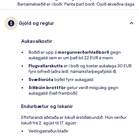
Barnamatseðill er í boði. Panta þarf borð. Opið ákveðna daga
Gjöld og reglur
Aukavalkostir
Boðið er upp á
morgunverðarhlaðborð
gegn
aukagjaldi sem er um það bil 22 EUR á mann
Flugvallarskutla
er í boði og kostar aukalega 30 EUR
fyrir bifreið (aðra leið, hámarksfarþegafjöldi 4)
Svæðisrúta
býðst fyrir aukagjald
Síðbúin brottför
getur verið möguleg gegn
aukagjaldi (háð framboði)
Endurbætur og lokanir
Eftirfarandi aðstaða er lokuð árstíðabundið. Hún verður
lokuð frá 2. ágúst til 17. ágúst:
Veitingastaður/staðir