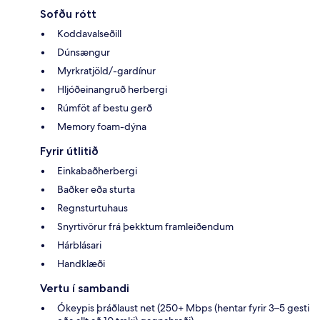
Sofðu rótt
Koddavalseðill
Dúnsængur
Myrkratjöld/-gardínur
Hljóðeinangruð herbergi
Rúmföt af bestu gerð
Memory foam-dýna
Fyrir útlitið
Einkabaðherbergi
Baðker eða sturta
Regnsturtuhaus
Snyrtivörur frá þekktum framleiðendum
Hárblásari
Handklæði
Vertu í sambandi
Ókeypis þráðlaust net (250+ Mbps (hentar fyrir 3–5 gesti