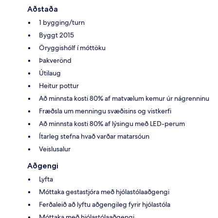
Aðstaða
1 bygging/turn
Byggt 2015
Öryggishólf í móttöku
Þakverönd
Útilaug
Heitur pottur
Að minnsta kosti 80% af matvælum kemur úr nágrenninu
Fræðsla um menningu svæðisins og vistkerfi
Að minnsta kosti 80% af lýsingu með LED-perum
Ítarleg stefna hvað varðar matarsóun
Veislusalur
Aðgengi
Lyfta
Móttaka gestastjóra með hjólastólaaðgengi
Ferðaleið að lyftu aðgengileg fyrir hjólastóla
Móttaka með hjólastólaaðgengi