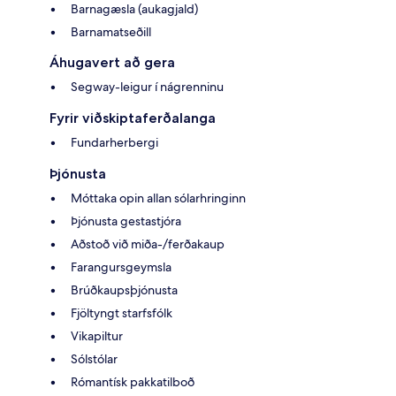
Barnagæsla (aukagjald)
Barnamatseðill
Áhugavert að gera
Segway-leigur í nágrenninu
Fyrir viðskiptaferðalanga
Fundarherbergi
Þjónusta
Móttaka opin allan sólarhringinn
Þjónusta gestastjóra
Aðstoð við miða-/ferðakaup
Farangursgeymsla
Brúðkaupsþjónusta
Fjöltyngt starfsfólk
Vikapiltur
Sólstólar
Rómantísk pakkatilboð