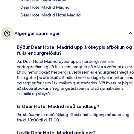
Dear Hotel Madrid Madrid
Dear Hotel Madrid Hotel Madrid
Algengar spurningar
Býður Dear Hotel Madrid upp á ókeypis afbókun og
fulla endurgreiðslu?
Já, Dear Hotel Madrid býður upp á herbergi sem eru
endurgreiðanleg að fullu sem hægt er að bóka á vefnum okkar.
Ef þú hefur bókað herbergi á verði sem er endurgreiðanlegt að
fullu getur þú afbókað allt niður í nokkra daga fyrir innritun eins
og sagt er fyrir um í skilmálum gististaðarins. Við hvetjum þig til
að skoða afbókunarreglur gististaðarins til að sjá nákvæma
skilmála og skilyrði.
Er Dear Hotel Madrid með sundlaug?
Já, staðurinn er með útilaug. Gestir hafa aðgang að sundlaug
frá kl. 10:00 til kl. 17:00.
Leyfir Dear Hotel Madrid gæludýr?