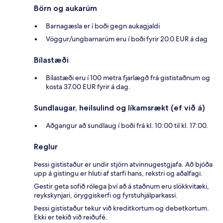
Börn og aukarúm
Barnagæsla er í boði gegn aukagjaldi
Vöggur/ungbarnarúm eru í boði fyrir 20.0 EUR á dag
Bílastæði
Bílastæði eru í 100 metra fjarlægð frá gististaðnum og
kosta 37.00 EUR fyrir á dag.
Sundlaugar, heilsulind og líkamsrækt (ef við á)
Aðgangur að sundlaug í boði frá kl. 10:00 til kl. 17:00.
Reglur
Þessi gististaður er undir stjórn atvinnugestgjafa. Að bjóða
upp á gistingu er hluti af starfi hans, rekstri og aðalfagi.
Gestir geta sofið rólega því að á staðnum eru slökkvitæki,
reykskynjari, öryggiskerfi og fyrstuhjálparkassi.
Þessi gististaður tekur við kreditkortum og debetkortum.
Ekki er tekið við reiðufé.