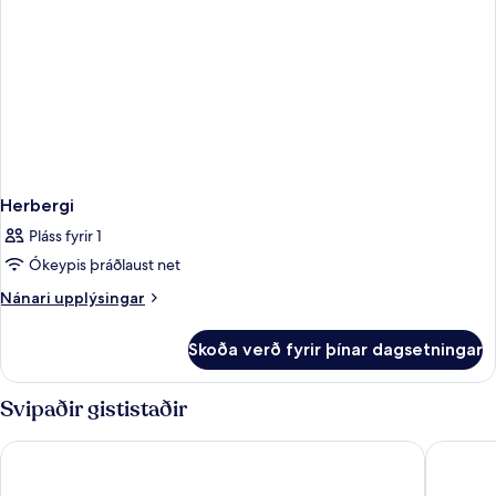
Herbergi
Pláss fyrir 1
Ókeypis þráðlaust net
Nánari
Nánari upplýsingar
upplýsingar
fyrir
Skoða verð fyrir þínar dagsetningar
Herbergi
Svipaðir gististaðir
Hotel Riu Plaza España
Hotel Re