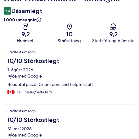
Dásamlegt
9,0
1.000 umsagnir
9,2
10
9,2
Hreinlæti
Staðsetning
Starfsfólk og þjónusta
Umsagnir
Staðfest umsögn
10/10 Stórkostlegt
1. ágúst 2026
Þýða með Google
Beautiful place! Clean room and helpful staff
Tina, 1 nætur/nátta ferð
Staðfest umsögn
10/10 Stórkostlegt
31. maí 2026
Þýða með Google