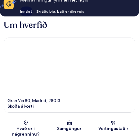
Meiri ávinningur fyrir meiri ævintýri!
Innskrá
Skráðu þig, það er ókeypis
Um hverfið
Gran Via 80, Madrid, 28013
Skoða á korti
Kort
Hvað er í
Samgöngur
Veitingastaðir
nágrenninu?