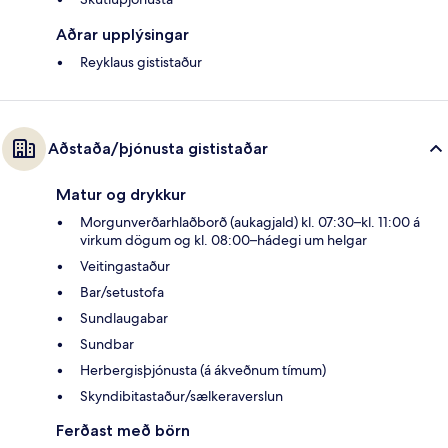
Aðrar upplýsingar
Reyklaus gististaður
Aðstaða/þjónusta gististaðar
Matur og drykkur
Morgunverðarhlaðborð (aukagjald) kl. 07:30–kl. 11:00 á
virkum dögum og kl. 08:00–hádegi um helgar
Veitingastaður
Bar/setustofa
Sundlaugabar
Sundbar
Herbergisþjónusta (á ákveðnum tímum)
Skyndibitastaður/sælkeraverslun
Ferðast með börn