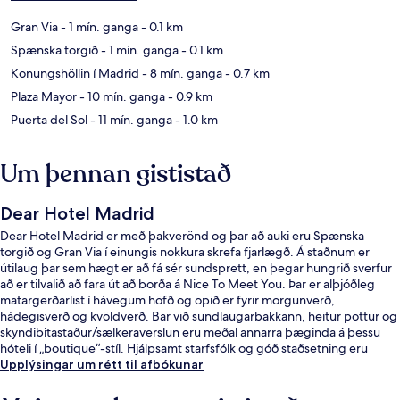
Gran Via
- 1 mín. ganga
- 0.1 km
Spænska torgið
- 1 mín. ganga
- 0.1 km
Konungshöllin í Madrid
- 8 mín. ganga
- 0.7 km
Plaza Mayor
- 10 mín. ganga
- 0.9 km
Puerta del Sol
- 11 mín. ganga
- 1.0 km
Um þennan gististað
Dear Hotel Madrid
Dear Hotel Madrid er með þakverönd og þar að auki eru Spænska
torgið og Gran Via í einungis nokkura skrefa fjarlægð. Á staðnum er
útilaug þar sem hægt er að fá sér sundsprett, en þegar hungrið sverfur
að er tilvalið að fara út að borða á Nice To Meet You. Þar er alþjóðleg
matargerðarlist í hávegum höfð og opið er fyrir morgunverð,
hádegisverð og kvöldverð. Bar við sundlaugarbakkann, heitur pottur og
skyndibitastaður/sælkeraverslun eru meðal annarra þæginda á þessu
hóteli í „boutique“-stíl. Hjálpsamt starfsfólk og góð staðsetning eru
meðal helstu kosta gististaðarins að mati ferðamanna sem hafa heimsótt
Upplýsingar um rétt til afbókunar
hann. Gististaðurinn er stutt frá almenningssamgöngum: Plaza de
Espana lestarstöðin er í nokkurra skrefa fjarlægð og Santo Domingo