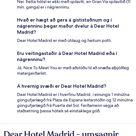
Nei. Þetta hótel er ekki með spilavíti, en Gran Via spilavítið (11
mín. ganga) er í nágrenninu.
Hvað er hægt að gera á gististaðnum og í
nágrenninu þegar maður dvelur á Dear Hotel
Madrid?
Dear Hotel Madrid er með útilaug og heitum potti.
Eru veitingastaðir á Dear Hotel Madrid eða í
nágrenninu?
Já, Nice To Meet You er með aðstöðu til að snæða alþjóðleg
matargerðarlist.
Á hvernig svæði er Dear Hotel Madrid?
Dear Hotel Madrid er í hverfinu Madrid, í einungis 1 mínútna
göngufjarlægð frá Plaza de Espana lestarstöðin og 12 mínútna
göngufjarlægð frá Puerta del Sol. Ferðamenn segja að
staðsetning þessa hótels sé einstaklega góð.
Dear Hotel Madrid - umsagnir
Umsagnir