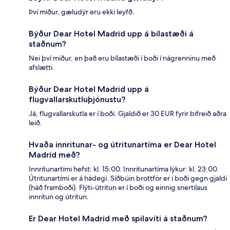
Því miður, gæludýr eru ekki leyfð.
Býður Dear Hotel Madrid upp á bílastæði á
staðnum?
Nei því miður, en það eru bílastæði í boði í nágrenninu með
afslætti.
Býður Dear Hotel Madrid upp á
flugvallarskutluþjónustu?
Já, flugvallarskutla er í boði. Gjaldið er 30 EUR fyrir bifreið aðra
leið.
Hvaða innritunar- og útritunartíma er Dear Hotel
Madrid með?
Innritunartími hefst: kl. 15:00. Innritunartíma lýkur: kl. 23:00.
Útritunartími er á hádegi. Síðbúin brottför er í boði gegn gjaldi
(háð framboði). Flýti-útritun er í boði og einnig snertilaus
innritun og útritun.
Er Dear Hotel Madrid með spilavíti á staðnum?