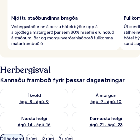
Njóttu staðbundinna bragða
Fullko
Veitingastaðurinn á þessu hóteli býður upp á
Útisundl
alþjóðlega matargerð þar sem 80% hráefni eru notuð
stílhrei
á staðnum. Bar og morgunverðarhlaðborð fullkomna
hótel bý
matarframboðið.
sundlaug
Herbergisval
Kannaðu framboð fyrir þessar dagsetningar
Athuga framboð í kvöld ágú. 8 - ágú. 9
Athuga framboð á morgun ágú.
Í kvöld
Á morgun
ágú. 8 - ágú. 9
ágú. 9 - ágú. 10
Athuga framboð næstu helgi ágú. 14 - ágú. 16
Athuga framboð þarnæstu helg
Næsta helgi
Þarnæsta helgi
ágú. 14 - ágú. 16
ágú. 21 - ágú. 23
Síur
Öll herbergi
1 rúm
2 rúm
3+ rúm