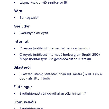
Lágmarksaldur við innritun er 18
Börn
Barnagæsla*
Gæludýr
Gæludýr ekki leyfð
Internet
Ókeypis þráðlaust internet í almennum rýmum
Ókeypis þráðlaust internet á herbergjum (hraði: 250+
Mbps (hentar fyrir 3–5 gesti eða allt að 10 tæki))
Bílastæði
Bílastæði utan gististaðar innan 100 metra (37.00 EUR á
dag); afsláttur í boði
Flutningur
Skutluþjónusta á flugvöll allan sólarhringinn*
Utan svæðis
Skutluþjónusta*