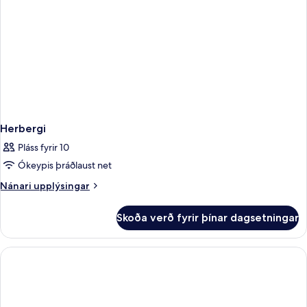
Herbergi
Pláss fyrir 10
Ókeypis þráðlaust net
Nánari
Nánari upplýsingar
upplýsingar
fyrir
Skoða verð fyrir þínar dagsetningar
Herbergi