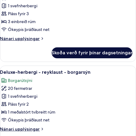
Deluxe-
1 svefnherbergi
herbergi
Pláss fyrir 3
fyrir
3 einbreið rúm
þrjá
Ókeypis þráðlaust net
-
Nánari
Nánari upplýsingar
reyklaust
upplýsingar
-
fyrir
Skoða verð fyrir þínar dagsetningar
borgarsýn
Deluxe-
herbergi
fyrir
Skoða
Deluxe-herbergi - reyklaust - borgar
8
þrjá
Deluxe-herbergi - reyklaust - borgarsýn
allar
-
Borgarútsýni
reyklaust
myndir
-
20 fermetrar
fyrir
borgarsýn
Deluxe-
1 svefnherbergi
herbergi
Pláss fyrir 2
-
1 meðalstórt tvíbreitt rúm
reyklaust
Ókeypis þráðlaust net
-
Nánari
Nánari upplýsingar
borgarsýn
upplýsingar