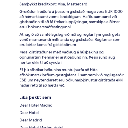
Samþykkt kreditkort: Visa, Mastercard
Greiðslur í reiðufé á þessum gististað mega vera EUR 1000
að hámarki samkvæmt landslögum. Hafðu samband við
gististaðinn til að fá frekari upplýsingar, samskipaleiðirnar
eru í bókunarstaðfestingunni.
Athugið að samfélagsleg viðmið og reglur fyrir gesti geta
verið mismunandi milli landa og gististaða. Reglurnar sem
eru birtar koma frá gististaðnum.
Þessi gististaður er með vaðlaug á húsþakinu og
opnunartími hennar er árstíðabundinn. Þessi sundlaug
hentar ekki til að synda í.
Ef þú afbókar bókunina muntu þurfa að hlíta
afbókunarskilyrðum gestgjafans. Í samræmi við reglugerðir
ESB um neytendarétt eru bókunarþjónustur gististaða ekki
háðar rétti til að hætta við.
Líka þekkt sem
Dear Hotel Madrid
Dear Hotel
Dear Madrid
Dear Hotel Madrid Hotel