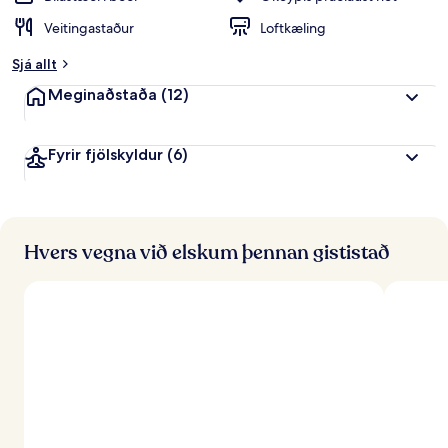
Veitingastaður
Loftkæling
Sjá allt
Meginaðstaða
(12)
Fyrir fjölskyldur
(6)
Hvers vegna við elskum þennan gististað