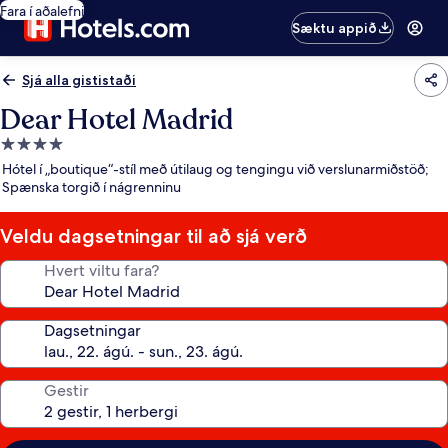
Fara í aðalefni
Sæktu appið
Sjá alla gististaði
Dear Hotel Madrid
4.0
stjörnu
Hótel í „boutique“-stíl með útilaug og tengingu við verslunarmiðstöð;
gististaður
Spænska torgið í nágrenninu
Veldu dagsetningar til að sjá verð
Hvert viltu fara?
Dagsetningar
Gestir