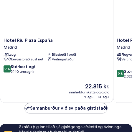
Hotel
Hotel
Hotel Riu Plaza España
Hotel 
Riu
Regina
Madrid
Madrid
Plaza
Madrid
Laug
Bílastæði í boði
Flugva
España
Ókeypis þráðlaust net
Veitingastaður
Veitin
Madrid
9.4
Stórkostlegt
9,4
9.8
Stó
af
5.140 umsagnir
9,8
af
2.32
10,
10,
Stórkostlegt,
Verðið
22.815 kr.
Stórkost
5.140
er
2.328
inniheldur skatta og gjöld
umsagnir
22.815 kr.
9. ágú. - 10. ágú.
umsagni
Samanburður við svipaða gististaði
Skráðu þig inn til að sjá gjaldgenga afslætti og ávinninga.