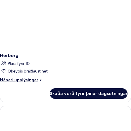
Herbergi
Pláss fyrir 10
Ókeypis þráðlaust net
Nánari
Nánari upplýsingar
upplýsingar
fyrir
Skoða verð fyrir þínar dagsetningar
Herbergi