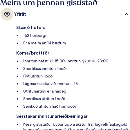
Meira um þennan gististað
lestarstöðin er í 4 mínútna göngufjarlægð.
Yfirlit
Stærð hótels
162 herbergi
Er á meira en 14 hæðum
Koma/brottför
Innritun hefst: kl. 15:00. Innritun lýkur: kl. 23:00
Snertilaus innritun í boði
Flýtiútritun í boði
Lágmarksaldur við innritun - 18
Útritunartími er á hádegi
Snertilaus útritun í boði
Seinkuð útritun háð framboði
Sérstakar innritunarleiðbeiningar
Þessi gististaður býður upp á akstur frá flugvelli (aukagjöld
kunna að vera innheimt). Gestir verða að hafa samband við