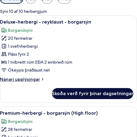
í
boði
Sýni 10 af 10 herbergjum
fyrir
Skoða
Rúmföt úr egypskri bómull, rúmföt a
10
Deluxe-herbergi - reyklaust - borgarsýn
herbergi
allar
Borgarútsýni
myndir
20 fermetrar
fyrir
Deluxe-
1 svefnherbergi
herbergi
Pláss fyrir 2
-
1 tvíbreitt rúm EÐA 2 einbreið rúm
reyklaust
Ókeypis þráðlaust net
-
Nánari
Nánari upplýsingar
borgarsýn
upplýsingar
fyrir
Skoða verð fyrir þínar dagsetningar
Deluxe-
herbergi
-
Skoða
Premium-herbergi - borgarsýn (High f
8
reyklaust
Premium-herbergi - borgarsýn (High floor)
allar
-
Borgarútsýni
borgarsýn
myndir
28 fermetrar
fyrir