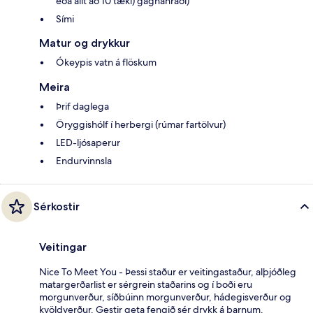
eða allt að 10 tæki) gagnahraði)
Sími
Matur og drykkur
Ókeypis vatn á flöskum
Meira
Þrif daglega
Öryggishólf í herbergi (rúmar fartölvur)
LED-ljósaperur
Endurvinnsla
Sérkostir
Veitingar
Nice To Meet You - Þessi staður er veitingastaður, alþjóðleg
matargerðarlist er sérgrein staðarins og í boði eru
morgunverður, síðbúinn morgunverður, hádegisverður og
kvöldverður. Gestir geta fengið sér drykk á barnum.