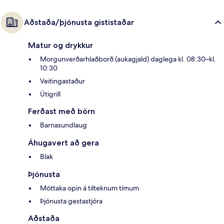
Aðstaða/þjónusta gististaðar
Matur og drykkur
Morgunverðarhlaðborð (aukagjald) daglega kl. 08:30–kl.
10:30
Veitingastaður
Útigrill
Ferðast með börn
Barnasundlaug
Áhugavert að gera
Blak
Þjónusta
Móttaka opin á tilteknum tímum
Þjónusta gestastjóra
Aðstaða