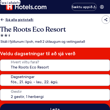
Fara í aðalefni
Sæktu appið
Sjá alla gististaði
The Roots Eco Resort
2.5
stjörnu
Skáli í fjöllunum í Ipoh, með 2 útilaugum og veitingastað
gististaður
Veldu dagsetningar til að sjá verð
Hvert viltu fara?
Dagsetningar
Gestir
Leita