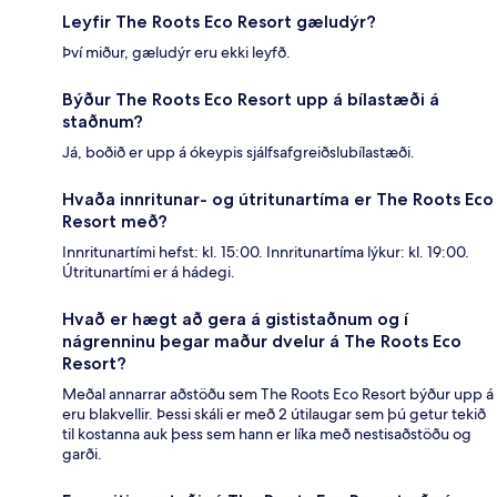
Leyfir The Roots Eco Resort gæludýr?
Því miður, gæludýr eru ekki leyfð.
Býður The Roots Eco Resort upp á bílastæði á
staðnum?
Já, boðið er upp á ókeypis sjálfsafgreiðslubílastæði.
Hvaða innritunar- og útritunartíma er The Roots Eco
Resort með?
Innritunartími hefst: kl. 15:00. Innritunartíma lýkur: kl. 19:00.
Útritunartími er á hádegi.
Hvað er hægt að gera á gististaðnum og í
nágrenninu þegar maður dvelur á The Roots Eco
Resort?
Meðal annarrar aðstöðu sem The Roots Eco Resort býður upp á
eru blakvellir. Þessi skáli er með 2 útilaugar sem þú getur tekið
til kostanna auk þess sem hann er líka með nestisaðstöðu og
garði.