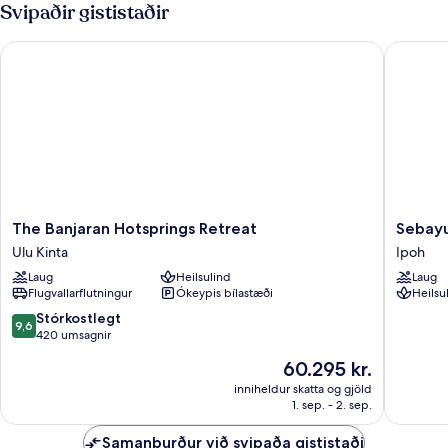
einbýlishús
Svipaðir gististaðir
-
-
heitur
útsýni
The Banjaran Hotsprings Retreat
Sebayu 
pottur
yfir
-
á
útsýni
yfir
á
The
Sebayu
The Banjaran Hotsprings Retreat
Sebay
Banjaran
Retreat
Ulu Kinta
Ipoh
Hotsprings
Gopeng
Laug
Heilsulind
Laug
Retreat
Ipoh
Flugvallarflutningur
Ókeypis bílastæði
Heilsu
Ulu
Kinta
9.6
Stórkostlegt
9,6
af
420 umsagnir
10,
Verðið
60.295 kr.
Stórkostlegt,
er
420
inniheldur skatta og gjöld
60.295 kr.
1. sep. - 2. sep.
umsagnir
Samanburður við svipaða gististaði