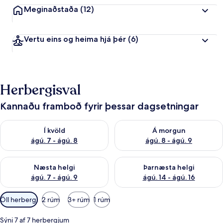
Meginaðstaða
(12)
Vertu eins og heima hjá þér
(6)
Herbergisval
Kannaðu framboð fyrir þessar dagsetningar
Athuga framboð í kvöld ágú. 7 - ágú. 8
Athuga framboð á morgun ágú.
Í kvöld
Á morgun
ágú. 7 - ágú. 8
ágú. 8 - ágú. 9
Athuga framboð næstu helgi ágú. 7 - ágú. 9
Athuga framboð þarnæstu helgi
Næsta helgi
Þarnæsta helgi
ágú. 7 - ágú. 9
ágú. 14 - ágú. 16
Síur
Öll herbergi
2 rúm
3+ rúm
1 rúm
í
boði
Sýni 7 af 7 herbergjum