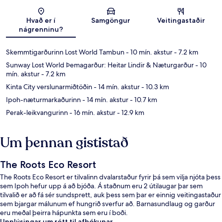
Kort
Hvað er í
Samgöngur
Veitingastaðir
nágrenninu?
Skemmtigarðurinn Lost World Tambun
- 10 mín. akstur
- 7.2 km
Sunway Lost World Þemagarður: Heitar Lindir & Næturgarður
- 10
mín. akstur
- 7.2 km
Kinta City verslunarmiðtöðin
- 14 mín. akstur
- 10.3 km
Ipoh-næturmarkaðurinn
- 14 mín. akstur
- 10.7 km
Perak-leikvangurinn
- 16 mín. akstur
- 12.9 km
Um þennan gististað
The Roots Eco Resort
The Roots Eco Resort er tilvalinn dvalarstaður fyrir þá sem vilja njóta þess
sem Ipoh hefur upp á að bjóða. Á staðnum eru 2 útilaugar þar sem
tilvalið er að fá sér sundsprett, auk þess sem þar er einnig veitingastaður
sem bjargar málunum ef hungrið sverfur að. Barnasundlaug og garður
eru meðal þeirra hápunkta sem eru í boði.
Upplýsingar um rétt til afbókunar