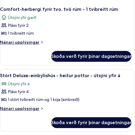
Comfort-herbergi fyrir tvo, tvö rúm - 1 tvíbreitt rúm
Útsýni yfir garð
Pláss fyrir 2
1 tvíbreitt rúm
Nánari
Nánari upplýsingar
upplýsingar
fyrir
Skoða verð fyrir þínar dagsetningar
Comfort-
herbergi
fyrir
Skoða
Stórt Deluxe-einbýlishús - heitur pottu
2
tvo,
Stórt Deluxe-einbýlishús - heitur pottur - útsýni yfir á
allar
tvö
Útsýni yfir á
rúm
myndir
-
Pláss fyrir 4
fyrir
1
Stórt
1 stórt tvíbreitt rúm og 1 koja (einbreið)
tvíbreitt
Deluxe-
rúm
Nánari
Nánari upplýsingar
einbýlishús
upplýsingar
fyrir
-
Skoða verð fyrir þínar dagsetningar
Stórt
heitur
Deluxe-
pottur