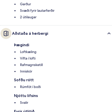
Garður
Svæði fyrir lautarferðir
2 útilaugar
Aðstaða á herbergi
Þægindi
Loftkæling
Vifta í lofti
Rafmagnsketill
Inniskór
Sofðu rótt
Rúmföt í boði
Njóttu lífsins
Svalir
Fyrir útlitið