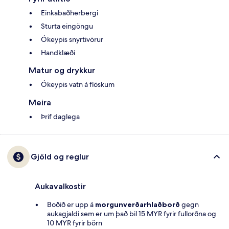
Einkabaðherbergi
Sturta eingöngu
Ókeypis snyrtivörur
Handklæði
Matur og drykkur
Ókeypis vatn á flöskum
Meira
Þrif daglega
Gjöld og reglur
Aukavalkostir
Boðið er upp á
morgunverðarhlaðborð
gegn
aukagjaldi sem er um það bil 15 MYR fyrir fullorðna og
10 MYR fyrir börn