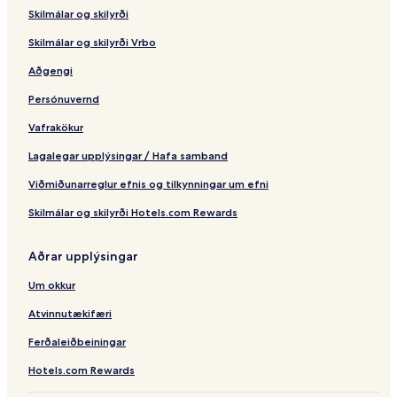
o
e
e
Skilmálar og skilyrði
d
r
e
L
N
Skilmálar og skilyrði Vrbo
e
e
g
t
Aðgengi
o
f
Persónuvernd
l
i
Vafrakökur
x
Lagalegar upplýsingar / Hafa samband
Viðmiðunarreglur efnis og tilkynningar um efni
Skilmálar og skilyrði Hotels.com Rewards
Aðrar upplýsingar
Um okkur
Atvinnutækifæri
Ferðaleiðbeiningar
Hotels.com Rewards