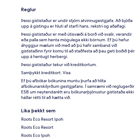
Reglur
Þessi gististaður er undir stjórn atvinnugestgjafa. Að bjóða
upp á gistingu er hluti af starfi hans, rekstri og aðalfagi.
Þessi gististaður er með útisvæði á borð við svalir, verandir
eða palla sem henta mögulega ekki börnum. Ef þú hefur
áhyggjur mælum við með að þú hafir samband við
gististaðinn fyrir komu til að staðfesta að þau geti boðið þér
upp á hentugt herbergi.
Þessi gististaður tekur við kreditkortum.
Samþykkt kreditkort: Visa
Ef þú afbókar bókunina muntu þurfa að hlíta
afbókunarskilyrðum gestgjafans. Í samræmi við reglugerðir
ESB um neytendarétt eru bókunarþjónustur gististaða ekki
háðar rétti til að hætta við.
Líka þekkt sem
Roots Eco Resort Ipoh
Roots Eco Resort
Roots Eco Ipoh