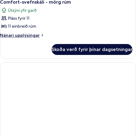
4
svalir
mörg
Comfort-svefnskáli - mörg rúm
allar
rúm
-
Útsýni yfir garð
-
myndir
fjallasýn
svalir
Pláss fyrir 11
fyrir
-
Comfort-
11 einbreið rúm
fjallasýn
svefnskáli
Nánari
Nánari upplýsingar
-
upplýsingar
fyrir
mörg
Skoða verð fyrir þínar dagsetningar
Comfort-
rúm
svefnskáli
-
mörg
rúm