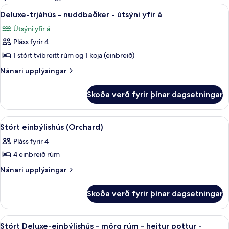
fyrir
Skoða
Deluxe-trjáhús - nuddbaðker - útsýni yf
4
Deluxe-trjáhús - nuddbaðker - útsýni yfir á
herbergi
allar
Útsýni yfir á
myndir
Pláss fyrir 4
fyrir
Deluxe-
1 stórt tvíbreitt rúm og 1 koja (einbreið)
trjáhús
Nánari
Nánari upplýsingar
-
upplýsingar
fyrir
nuddbaðker
Skoða verð fyrir þínar dagsetningar
Deluxe-
-
trjáhús
útsýni
-
Skoða
Stórt einbýlishús (Orchard) | Rúmföt
4
yfir
nuddbaðker
Stórt einbýlishús (Orchard)
allar
-
á
Pláss fyrir 4
útsýni
myndir
yfir
4 einbreið rúm
fyrir
á
Stórt
Nánari
Nánari upplýsingar
upplýsingar
einbýlishús
fyrir
(Orchard)
Skoða verð fyrir þínar dagsetningar
Stórt
einbýlishús
(Orchard)
Skoða
Stórt Deluxe-einbýlishús - mörg rúm - 
1
Stórt Deluxe-einbýlishús - mörg rúm - heitur pottur -