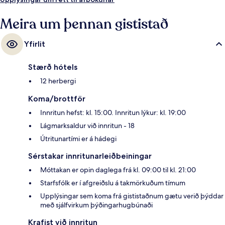
Meira um þennan gististað
Yfirlit
Stærð hótels
12 herbergi
Koma/brottför
Innritun hefst: kl. 15:00. Innritun lýkur: kl. 19:00
Lágmarksaldur við innritun - 18
Útritunartími er á hádegi
Sérstakar innritunarleiðbeiningar
Móttakan er opin daglega frá kl. 09:00 til kl. 21:00
Starfsfólk er í afgreiðslu á takmörkuðum tímum
Upplýsingar sem koma frá gististaðnum gætu verið þýddar
með sjálfvirkum þýðingarhugbúnaði
Krafist við innritun