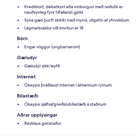
Kreditkort, debetkort eða innborgun með reiðufé er
nauðsynleg fyrir tilfallandi gjöld
Sýna gæti þurft skilríki með mynd, útgefin af yfirvöldum
Lágmarksaldur við innritun er 18
Börn
Engar vöggur (ungbarnarúm)
Gæludýr
Gæludýr ekki leyfð
Internet
Ókeypis þráðlaust internet í almennum rýmum
Bílastæði
Ókeypis sjálfsafgreiðslubílastæði á staðnum
Aðrar upplýsingar
Reyklaus gististaður