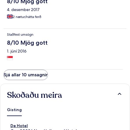
8/10 Mjög gott
4. desember 2017
2 nætur/nátta ferð
Staðfest umsögn
8/10 Mjög gott
1. júní 2016
Sjá allar 10 umsagnir
Skoðaðu meira
Gisting
H
De Hotel