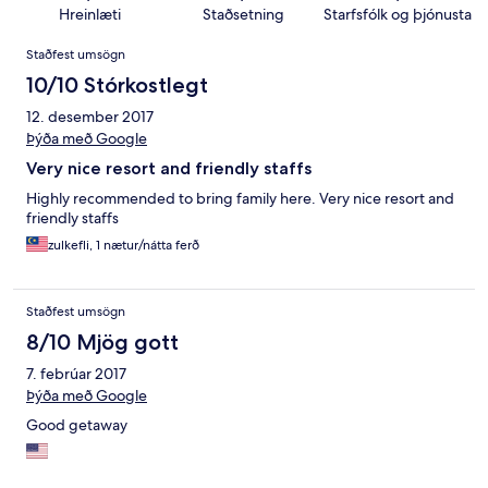
Hreinlæti
Staðsetning
Starfsfólk og þjónusta
Umsagnir
Staðfest umsögn
10/10 Stórkostlegt
12. desember 2017
Þýða með Google
Very nice resort and friendly staffs
Highly recommended to bring family here. Very nice resort and
friendly staffs
zulkefli, 1 nætur/nátta ferð
Staðfest umsögn
8/10 Mjög gott
7. febrúar 2017
Þýða með Google
Good getaway