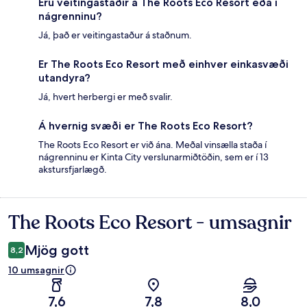
Eru veitingastaðir á The Roots Eco Resort eða í
nágrenninu?
Já, það er veitingastaður á staðnum.
Er The Roots Eco Resort með einhver einkasvæði
utandyra?
Já, hvert herbergi er með svalir.
Á hvernig svæði er The Roots Eco Resort?
The Roots Eco Resort er við ána. Meðal vinsælla staða í
nágrenninu er Kinta City verslunarmiðtöðin, sem er í 13
akstursfjarlægð.
The Roots Eco Resort - umsagnir
Umsagnir
Mjög gott
8,2
10 umsagnir
7,6
7,8
8,0