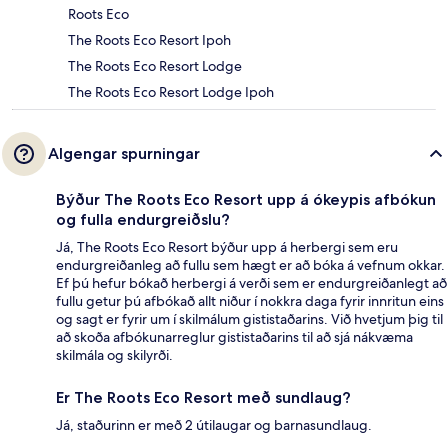
Roots Eco
The Roots Eco Resort Ipoh
The Roots Eco Resort Lodge
The Roots Eco Resort Lodge Ipoh
Algengar spurningar
Býður The Roots Eco Resort upp á ókeypis afbókun
og fulla endurgreiðslu?
Já, The Roots Eco Resort býður upp á herbergi sem eru
endurgreiðanleg að fullu sem hægt er að bóka á vefnum okkar.
Ef þú hefur bókað herbergi á verði sem er endurgreiðanlegt að
fullu getur þú afbókað allt niður í nokkra daga fyrir innritun eins
og sagt er fyrir um í skilmálum gististaðarins. Við hvetjum þig til
að skoða afbókunarreglur gististaðarins til að sjá nákvæma
skilmála og skilyrði.
Er The Roots Eco Resort með sundlaug?
Já, staðurinn er með 2 útilaugar og barnasundlaug.