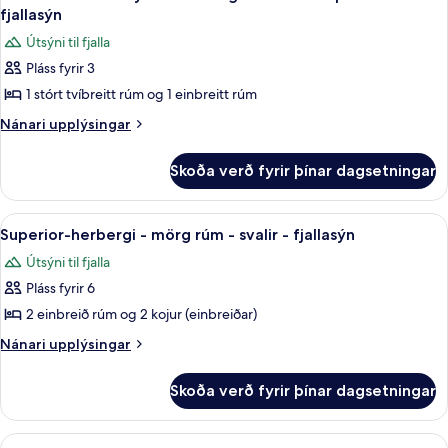
allar
fjallasýn
myndir
Útsýni til fjalla
fyrir
Pláss fyrir 3
Stórt
1 stórt tvíbreitt rúm og 1 einbreitt rúm
Deluxe-
einbýlishús
Nánari
Nánari upplýsingar
upplýsingar
-
fyrir
mörg
Skoða verð fyrir þínar dagsetningar
Stórt
rúm
Deluxe-
-
einbýlishús
Skoða
Superior-herbergi - mörg rúm - svalir - 
1
-
heitur
Superior-herbergi - mörg rúm - svalir - fjallasýn
allar
mörg
pottur
Útsýni til fjalla
rúm
myndir
-
-
Pláss fyrir 6
fyrir
fjallasýn
heitur
Superior-
2 einbreið rúm og 2 kojur (einbreiðar)
pottur
herbergi
-
Nánari
Nánari upplýsingar
fjallasýn
-
upplýsingar
fyrir
mörg
Skoða verð fyrir þínar dagsetningar
Superior-
rúm
herbergi
-
-
Skoða
Comfort-svefnskáli - mörg rúm | Rúm