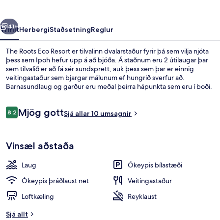
rra
Næsta
41+
Yfirlit
Herbergi
Staðsetning
Reglur
The Roots Eco Resort er tilvalinn dvalarstaður fyrir þá sem vilja njóta
þess sem Ipoh hefur upp á að bjóða. Á staðnum eru 2 útilaugar þar
sem tilvalið er að fá sér sundsprett, auk þess sem þar er einnig
veitingastaður sem bjargar málunum ef hungrið sverfur að.
Barnasundlaug og garður eru meðal þeirra hápunkta sem eru í boði.
Umsagnir
Mjög gott
8,2
Sjá allar 10 umsagnir
8,2 af 10
Svalir
Vinsæl aðstaða
Laug
Ókeypis bílastæði
Ókeypis þráðlaust net
Veitingastaður
Loftkæling
Reyklaust
Sjá allt