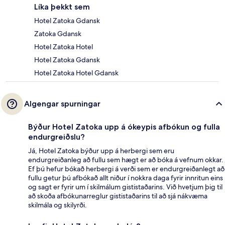
Líka þekkt sem
Hotel Zatoka Gdansk
Zatoka Gdansk
Hotel Zatoka Hotel
Hotel Zatoka Gdansk
Hotel Zatoka Hotel Gdansk
Algengar spurningar
Býður Hotel Zatoka upp á ókeypis afbókun og fulla
endurgreiðslu?
Já, Hotel Zatoka býður upp á herbergi sem eru
endurgreiðanleg að fullu sem hægt er að bóka á vefnum okkar.
Ef þú hefur bókað herbergi á verði sem er endurgreiðanlegt að
fullu getur þú afbókað allt niður í nokkra daga fyrir innritun eins
og sagt er fyrir um í skilmálum gististaðarins. Við hvetjum þig til
að skoða afbókunarreglur gististaðarins til að sjá nákvæma
skilmála og skilyrði.