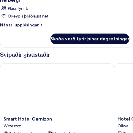
Herbergi
Pláss fyrir 6
Ókeypis þráðlaust net
Nánari
Nánari upplýsingar
upplýsingar
fyrir
Skoða verð fyrir þínar dagsetningar
Herbergi
Svipaðir gististaðir
Smart Hotel Garnizon
Hotel Oli
Smart
Hotel
Smart Hotel Garnizon
Hotel 
Hotel
Olivia
Wrzeszcz
Oliwa
Garnizon
Oliwa