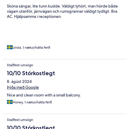
Sköna sängar, lite tunn kudde. Väldigt lyhört, man hörde både
vägen utanför, järnvägen och rumsgrannar väldigt tydligt. Bra
AC. Hjälpsamma i receptionen.
Linda, 1 nætur/nátta ferð
Staðfest umsögn
10/10 Stórkostlegt
8. ágúst 2024
Þýða með Google
Nice and clean room with a small balcony.
Honey, 1 nætur/nátta ferð
Staðfest umsögn
10/10 Stórkostlegt