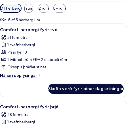
Síur
Öll herbergi
1 rúm
2 rúm
3+ rúm
í
boði
Sýni 5 af 5 herbergjum
fyrir
Skoða
Skrifborð, myrkratjöld/-gardínur, str
16
Comfort-herbergi fyrir tvo
herbergi
allar
21 fermetrar
myndir
1 svefnherbergi
fyrir
Comfort-
Pláss fyrir 3
herbergi
1 tvíbreitt rúm EÐA 2 einbreið rúm
fyrir
Ókeypis þráðlaust net
tvo
Nánari
Nánari upplýsingar
upplýsingar
fyrir
Skoða verð fyrir þínar dagsetningar
Comfort-
herbergi
fyrir
Skoða
Comfort-herbergi fyrir þrjá | Skrifbor
17
tvo
Comfort-herbergi fyrir þrjá
allar
28 fermetrar
myndir
1 svefnherbergi
fyrir