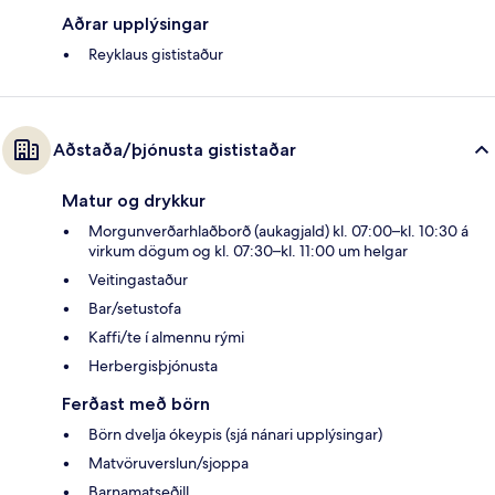
Aðrar upplýsingar
Reyklaus gististaður
Aðstaða/þjónusta gististaðar
Matur og drykkur
Morgunverðarhlaðborð (aukagjald) kl. 07:00–kl. 10:30 á
virkum dögum og kl. 07:30–kl. 11:00 um helgar
Veitingastaður
Bar/setustofa
Kaffi/te í almennu rými
Herbergisþjónusta
Ferðast með börn
Börn dvelja ókeypis (sjá nánari upplýsingar)
Matvöruverslun/sjoppa
Barnamatseðill