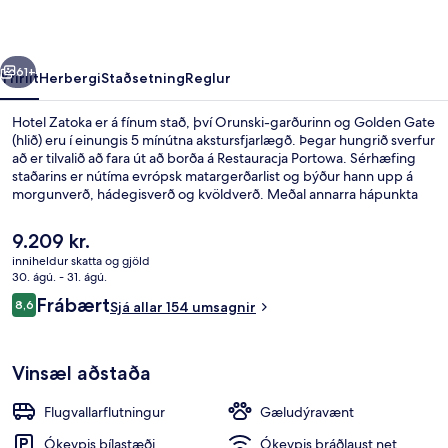
rra
Næsta
61+
Yfirlit
Herbergi
Staðsetning
Reglur
Hotel Zatoka er á fínum stað, því Orunski-garðurinn og Golden Gate
(hlið) eru í einungis 5 mínútna akstursfjarlægð. Þegar hungrið sverfur
að er tilvalið að fara út að borða á Restauracja Portowa. Sérhæfing
staðarins er nútíma evrópsk matargerðarlist og býður hann upp á
morgunverð, hádegisverð og kvöldverð. Meðal annarra hápunkta
staðarins eru bar/setustofa og verönd.
Núverandi
9.209 kr.
verð
inniheldur skatta og gjöld
er
30. ágú. - 31. ágú.
Sæti í anddyri
9.209 kr.
Umsagnir
Frábært
8,6
Sjá allar 154 umsagnir
8,6 af 10
Vinsæl aðstaða
Flugvallarflutningur
Gæludýravænt
Ókeypis bílastæði
Ókeypis þráðlaust net