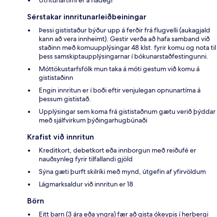
Útritunartími er á hádegi
Sérstakar innritunarleiðbeiningar
Þessi gististaður býður upp á ferðir frá flugvelli (aukagjald
kann að vera innheimt). Gestir verða að hafa samband við
staðinn með komuupplýsingar 48 klst. fyrir komu og nota til
þess samskiptaupplýsingarnar í bókunarstaðfestingunni.
Móttökustarfsfólk mun taka á móti gestum við komu á
gististaðinn
Engin innritun er í boði eftir venjulegan opnunartíma á
þessum gististað.
Upplýsingar sem koma frá gististaðnum gætu verið þýddar
með sjálfvirkum þýðingarhugbúnaði
Krafist við innritun
Kreditkort, debetkort eða innborgun með reiðufé er
nauðsynleg fyrir tilfallandi gjöld
Sýna gæti þurft skilríki með mynd, útgefin af yfirvöldum
Lágmarksaldur við innritun er 18
Börn
Eitt barn (3 ára eða yngra) fær að gista ókeypis í herbergi