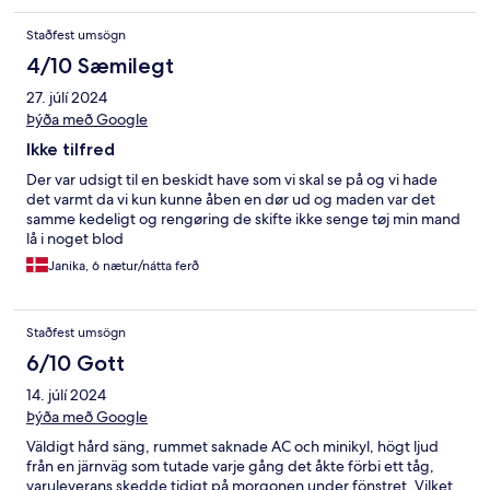
Staðfest umsögn
4/10 Sæmilegt
27. júlí 2024
Þýða með Google
Ikke tilfred
Der var udsigt til en beskidt have som vi skal se på og vi hade
det varmt da vi kun kunne åben en dør ud og maden var det
samme kedeligt og rengøring de skifte ikke senge tøj min mand
lå i noget blod
Janika, 6 nætur/nátta ferð
Staðfest umsögn
6/10 Gott
14. júlí 2024
Þýða með Google
Väldigt hård säng, rummet saknade AC och minikyl, högt ljud
från en järnväg som tutade varje gång det åkte förbi ett tåg,
varuleverans skedde tidigt på morgonen under fönstret. Vilket