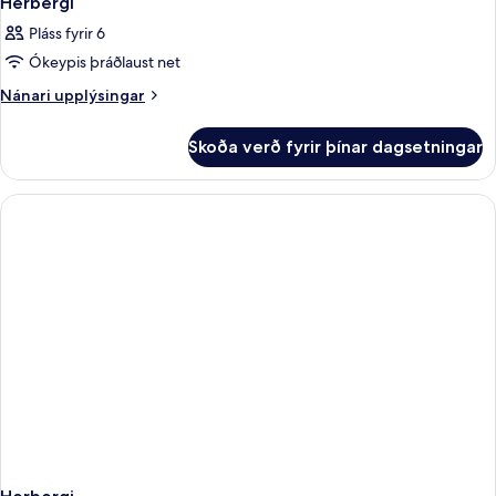
Herbergi
Pláss fyrir 6
Ókeypis þráðlaust net
Nánari
Nánari upplýsingar
upplýsingar
fyrir
Skoða verð fyrir þínar dagsetningar
Herbergi