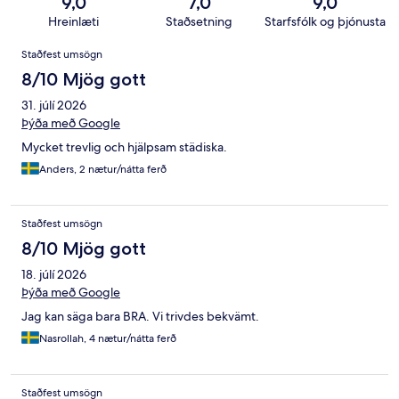
9,0
7,0
9,0
Hreinlæti
Staðsetning
Starfsfólk og þjónusta
Umsagnir
Staðfest umsögn
8/10 Mjög gott
31. júlí 2026
Þýða með Google
Mycket trevlig och hjälpsam städiska.
Anders, 2 nætur/nátta ferð
Staðfest umsögn
8/10 Mjög gott
18. júlí 2026
Þýða með Google
Jag kan säga bara BRA. Vi trivdes bekvämt.
Nasrollah, 4 nætur/nátta ferð
Staðfest umsögn