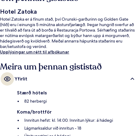
Hotel Zatoka
Hotel Zatoka er á fínum stað, því Orunski-garðurinn og Golden Gate
(hlið) eru í einungis 5 mínútna akstursfjarlægð. Þegar hungrið sverfur að
er tilvalið að fara út að borða á Restauracja Portowa. Sérhæfing staðarins
er nútíma evrópsk matargerðarlist og býður hann upp á morgunverð,
hádegisverð og kvöldverð. Meðal annarra hápunkta staðarins eru
bar/setustofa og verönd.
Upplýsingar um rétt til afbókunar
Meira um þennan gististað
Yfirlit
Stærð hótels
82 herbergi
Koma/brottför
Innritun hefst: kl. 14:00. Innritun lýkur: á hádegi
Lágmarksaldur við innritun - 18