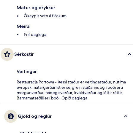
Matur og drykkur
Ókeypis vatn á flöskum
Meira
Þrif daglega
Sérkostir
Veitingar
Restauracja Portowa - Þessi staður er veitingastaður, nútíma
evrópsk matargerðarlist er sérgrein staðarins og í boði eru
morgunverður, hádegisverður, kvöldverður og léttir réttir.
Barnamatseðill er í boði. Opið daglega
Gjöld og reglur