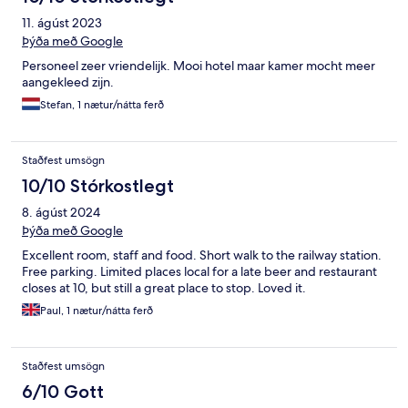
11. ágúst 2023
Þýða með Google
Personeel zeer vriendelijk. Mooi hotel maar kamer mocht meer
aangekleed zijn.
Stefan, 1 nætur/nátta ferð
Staðfest umsögn
10/10 Stórkostlegt
8. ágúst 2024
Þýða með Google
Excellent room, staff and food. Short walk to the railway station.
Free parking. Limited places local for a late beer and restaurant
closes at 10, but still a great place to stop. Loved it.
Paul, 1 nætur/nátta ferð
Staðfest umsögn
6/10 Gott