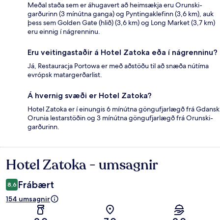
Meðal staða sem er áhugavert að heimsækja eru Orunski-
garðurinn (3 mínútna ganga) og Pyntingaklefinn (3,6 km), auk
þess sem Golden Gate (hlið) (3,6 km) og Long Market (3,7 km)
eru einnig í nágrenninu.
Eru veitingastaðir á Hotel Zatoka eða í nágrenninu?
Já, Restauracja Portowa er með aðstöðu til að snæða nútíma
evrópsk matargerðarlist.
Á hvernig svæði er Hotel Zatoka?
Hotel Zatoka er í einungis 6 mínútna göngufjarlægð frá Gdansk
Orunia lestarstöðin og 3 mínútna göngufjarlægð frá Orunski-
garðurinn.
Hotel Zatoka - umsagnir
Umsagnir
Frábært
8,6
154 umsagnir