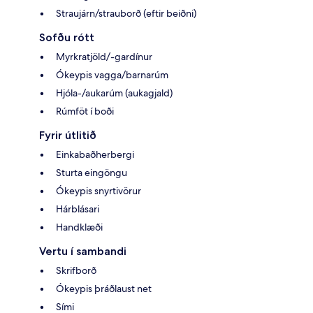
Straujárn/strauborð (eftir beiðni)
Sofðu rótt
Myrkratjöld/-gardínur
Ókeypis vagga/barnarúm
Hjóla-/aukarúm (aukagjald)
Rúmföt í boði
Fyrir útlitið
Einkabaðherbergi
Sturta eingöngu
Ókeypis snyrtivörur
Hárblásari
Handklæði
Vertu í sambandi
Skrifborð
Ókeypis þráðlaust net
Sími