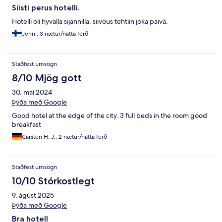
Siisti perus hotelli.
Hotelli oli hyvällä sijannilla, siivous tehtiin joka päivä.
Jenni, 3 nætur/nátta ferð
Staðfest umsögn
8/10 Mjög gott
30. maí 2024
Þýða með Google
Good hotel at the edge of the city. 3 full beds in the room good
breakfast
Carsten H. J., 2 nætur/nátta ferð
Staðfest umsögn
10/10 Stórkostlegt
9. ágúst 2025
Þýða með Google
Bra hotell