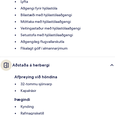
Lyfta
Aðgengi fyrir hjólastóla
Bílastæði með hjólastólaaðgengi
Móttaka með hjólastólaaðgengi
Veitingastaður með hjólastólaaðgengi
Setustofa með hjólastólaaðgengi
Aðgengileg flugvallarskutla
Flísalagt gólf í almannarýmum
Aðstaða á herbergi
Afþreying við höndina
32-tommu sjónvarp
Kapalrásir
Þægindi
Kynding
Rafmagnsketill