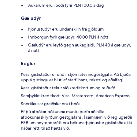
Aukarúm eru í boði fyrir PLN 100.0 á dag
Gæludýr
Þjónustudýr eru undanskilin frá gjöldum
Innborgun fyrir gæludýr: 40.00 PLN á nótt
Gæludýr eru leyfð gegn aukagjaldi, PLN 40 á gæludýr,
á nótt
Reglur
Þessi gististaður er undir stjórn atvinnugestgjafa. Að bjóða
upp á gistingu er hluti af starfi hans, rekstri og aðalfagi.
Þessi gististaður tekur við kreditkortum og reiðufé.
Samþykkt kreditkort: Visa, Mastercard, American Express
Snertilausar greiðslur eru í boði.
Ef þú afbókar bókunina muntu þurfa að hlíta
afbókunarskilyrðum gestgjafans. Í samræmi við reglugerðir
ESB um neytendarétt eru bókunarþjónustur gististaða ekki
háðar rétti til að hætta við.