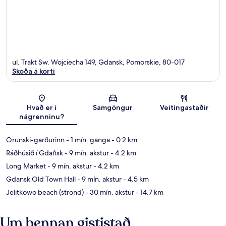
ul. Trakt Sw. Wojciecha 149, Gdansk, Pomorskie, 80-017
Skoða á korti
Kort
Hvað er í
Samgöngur
Veitingastaðir
nágrenninu?
Orunski-garðurinn
- 1 mín. ganga
- 0.2 km
Ráðhúsið í Gdańsk
- 9 mín. akstur
- 4.2 km
Long Market
- 9 mín. akstur
- 4.2 km
Gdansk Old Town Hall
- 9 mín. akstur
- 4.5 km
Jelitkowo beach (strönd)
- 30 mín. akstur
- 14.7 km
Um þennan gististað