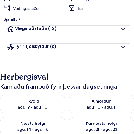
Veitingastaður
Bar
Sjá allt
Meginaðstaða
(12)
Fyrir fjölskyldur
(6)
Herbergisval
Kannaðu framboð fyrir þessar dagsetningar
Athuga framboð í kvöld ágú. 9 - ágú. 10
Athuga framboð á morgun ágú.
Í kvöld
Á morgun
ágú. 9 - ágú. 10
ágú. 10 - ágú. 11
Athuga framboð næstu helgi ágú. 14 - ágú. 16
Athuga framboð þarnæstu helg
Næsta helgi
Þarnæsta helgi
ágú. 14 - ágú. 16
ágú. 21 - ágú. 23