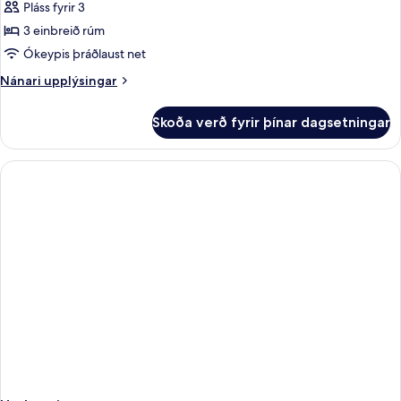
Comfort-
Pláss fyrir 3
herbergi
3 einbreið rúm
fyrir
Ókeypis þráðlaust net
þrjá
Nánari
Nánari upplýsingar
upplýsingar
fyrir
Skoða verð fyrir þínar dagsetningar
Comfort-
herbergi
fyrir
þrjá