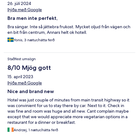
26. júlí 2024
Þýða með Google
Bra men inte perfekt,
Bra sängar. Inte så jättebra frukost. Mycket oljud från vägen och
en bit från centrum, Annars helt ok hotell.
Yonis, 3 nætur/nátta ferð
Staðfest umsögn
8/10 Mjög gott
15. apríl 2023
Þýða með Google
Nice and brand new
Hotel was just couple of minutes from main transit highway so it
was convinient for us to stay there by car. Next to it. Check in
was fine and room was huge and all new. Cant complain maybe
except that we would appreciate more vegetarian options in a
restaurant for a dinner or breakfast.
Andrzej, 1 nætur/nátta ferð