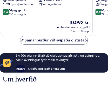
Gæludýravænt
Bílastæði í boði
Ókeyp
Wrzeszcz
Ókeypis þráðlaust net
Veitingastaður
Ókeypi
8.4
8.2
Mjög gott
Mjö
8,4
8,2
af
af
310 umsagnir
77 u
10,
10,
Verðið
10.092 kr.
Mjög
Mjög
er
gott,
gott,
inniheldur skatta og gjöld
10.092 kr.
7. sep. - 8. sep.
310
77
umsagnir
umsagni
Samanburður við svipaða gististaði
Skráðu þig inn til að sjá gjaldgenga afslætti og ávinninga.
Meiri ávinningur fyrir meiri ævintýri!
Innskrá
Skráðu þig, það er ókeypis
Um hverfið