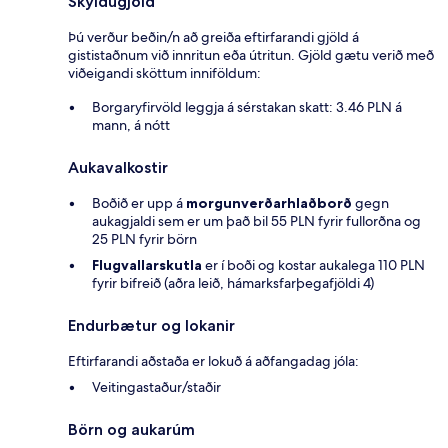
Skyldugjöld
Þú verður beðin/n að greiða eftirfarandi gjöld á
gististaðnum við innritun eða útritun. Gjöld gætu verið með
viðeigandi sköttum inniföldum:
Borgaryfirvöld leggja á sérstakan skatt: 3.46 PLN á
mann, á nótt
Aukavalkostir
Boðið er upp á
morgunverðarhlaðborð
gegn
aukagjaldi sem er um það bil 55 PLN fyrir fullorðna og
25 PLN fyrir börn
Flugvallarskutla
er í boði og kostar aukalega 110 PLN
fyrir bifreið (aðra leið, hámarksfarþegafjöldi 4)
Endurbætur og lokanir
Eftirfarandi aðstaða er lokuð á aðfangadag jóla:
Veitingastaður/staðir
Börn og aukarúm