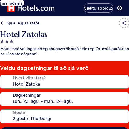
Fara í aðalefni
Sæktu appið
Sjá alla gististaði
Hotel Zatoka
3.0
stjörnu
Hótel með veitingastað og áhugaverðir staðir eins og Orunski-garðurinn
gististaður
eru í næsta nágrenni
Veldu dagsetningar til að sjá verð
Hvert viltu fara?
Dagsetningar
Gestir