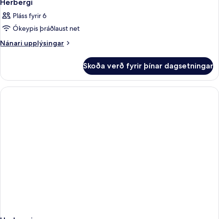
Herbergi
Pláss fyrir 6
Ókeypis þráðlaust net
Nánari
Nánari upplýsingar
upplýsingar
fyrir
Skoða verð fyrir þínar dagsetningar
Herbergi