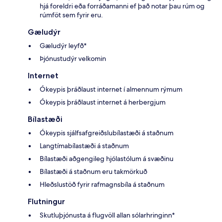
hjá foreldri eða forráðamanni ef það notar þau rúm og
rúmföt sem fyrir eru.
Gæludýr
Gæludýr leyfð*
Þjónustudýr velkomin
Internet
Ókeypis þráðlaust internet í almennum rýmum
Ókeypis þráðlaust internet á herbergjum
Bílastæði
Ókeypis sjálfsafgreiðslubílastæði á staðnum
Langtímabílastæði á staðnum
Bílastæði aðgengileg hjólastólum á svæðinu
Bílastæði á staðnum eru takmörkuð
Hleðslustöð fyrir rafmagnsbíla á staðnum
Flutningur
Skutluþjónusta á flugvöll allan sólarhringinn*