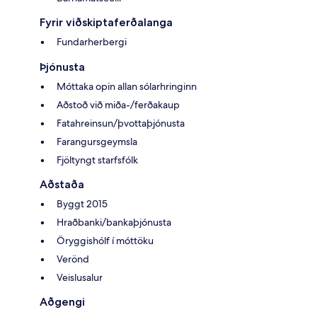
Fyrir viðskiptaferðalanga
Fundarherbergi
Þjónusta
Móttaka opin allan sólarhringinn
Aðstoð við miða-/ferðakaup
Fatahreinsun/þvottaþjónusta
Farangursgeymsla
Fjöltyngt starfsfólk
Aðstaða
Byggt 2015
Hraðbanki/bankaþjónusta
Öryggishólf í móttöku
Verönd
Veislusalur
Aðgengi