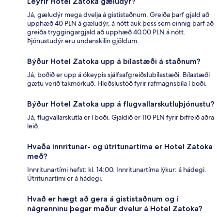
Leyfir Hotel Zatoka gæludýr?
Já, gæludýr mega dvelja á gististaðnum. Greiða þarf gjald að
upphæð 40 PLN á gæludýr, á nótt auk þess sem einnig þarf að
greiða tryggingargjald að upphæð 40.00 PLN á nótt.
Þjónustudýr eru undanskilin gjöldum.
Býður Hotel Zatoka upp á bílastæði á staðnum?
Já, boðið er upp á ókeypis sjálfsafgreiðslubílastæði. Bílastæði
gætu verið takmörkuð. Hleðslustöð fyrir rafmagnsbíla í boði.
Býður Hotel Zatoka upp á flugvallarskutluþjónustu?
Já, flugvallarskutla er í boði. Gjaldið er 110 PLN fyrir bifreið aðra
leið.
Hvaða innritunar- og útritunartíma er Hotel Zatoka
með?
Innritunartími hefst: kl. 14:00. Innritunartíma lýkur: á hádegi.
Útritunartími er á hádegi.
Hvað er hægt að gera á gististaðnum og í
nágrenninu þegar maður dvelur á Hotel Zatoka?