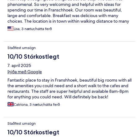
phenomenal. So very welcoming and helpful with ideas for
spending our time in Franschhoek. Our room was beautiful,
large and comfortable. Breakfast was delicious with many
choices. The location is in town within walking distance to many
shops, restaurants and the wine tram. Highly recommend
Lisa, 3 nætur/nátta ferð
Avondrood Guest House.
Staðfest umsögn
10/10 Stórkostlegt
7. apríl 2025
Þýða með Google
Fantastic place to stay in Franshhoek, beautiful big rooms with all
the amenities you could need and a short walk to the cafes and
restaurants. The staff are super helpful and available 8am-8pm
for anything you could need. Will definitely be back!
Catriona, 3 nætur/nátta ferð
Staðfest umsögn
10/10 Stórkostlegt