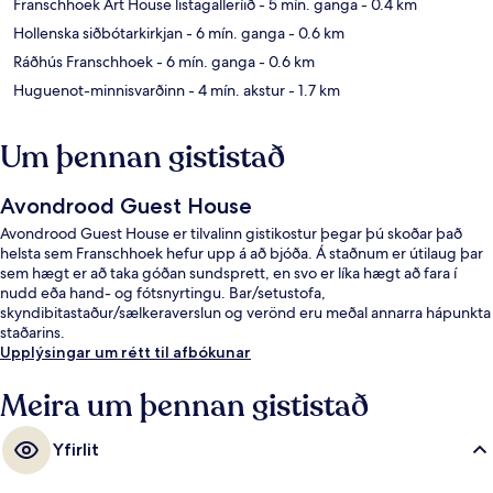
Franschhoek Art House listagalleríið
- 5 mín. ganga
- 0.4 km
Hollenska siðbótarkirkjan
- 6 mín. ganga
- 0.6 km
Ráðhús Franschhoek
- 6 mín. ganga
- 0.6 km
Huguenot-minnisvarðinn
- 4 mín. akstur
- 1.7 km
Um þennan gististað
Avondrood Guest House
Avondrood Guest House er tilvalinn gistikostur þegar þú skoðar það
helsta sem Franschhoek hefur upp á að bjóða. Á staðnum er útilaug þar
sem hægt er að taka góðan sundsprett, en svo er líka hægt að fara í
nudd eða hand- og fótsnyrtingu. Bar/setustofa,
skyndibitastaður/sælkeraverslun og verönd eru meðal annarra hápunkta
staðarins.
Upplýsingar um rétt til afbókunar
Meira um þennan gististað
Yfirlit