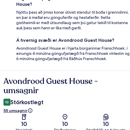
House?
Njóttu þess að ýmiss konar útivist stendur til boða í grenndinni,
en þar á meðal eru gönguferðir og hestaferðir. Þetta
gistiheimili er með útisundlaug sem þú getur tekið til kostanna
auk þess sem hann er líka með garði.
Á hvernig svæði er Avondrood Guest House?
Avondrood Guest House er í hjarta borgarinnar Franschhoek, í
einungis 4 mínútna göngufjarlægð frá Franschhoek vínlestin og
6 mínútna göngufjarlægð frá Ráðhús Franschhoek.
Avondrood Guest House -
Umsagnir
umsagnir
Stórkostlegt
10
55 umsagnir
10
10
10
Hreinlæti
Staðsetning
Starfsfólk og þjónusta