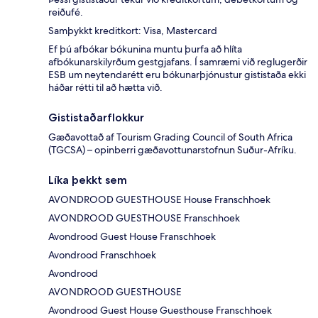
reiðufé.
Samþykkt kreditkort: Visa, Mastercard
Ef þú afbókar bókunina muntu þurfa að hlíta
afbókunarskilyrðum gestgjafans. Í samræmi við reglugerðir
ESB um neytendarétt eru bókunarþjónustur gististaða ekki
háðar rétti til að hætta við.
Gististaðarflokkur
Gæðavottað af Tourism Grading Council of South Africa
(TGCSA) – opinberri gæðavottunarstofnun Suður-Afríku.
Líka þekkt sem
AVONDROOD GUESTHOUSE House Franschhoek
AVONDROOD GUESTHOUSE Franschhoek
Avondrood Guest House Franschhoek
Avondrood Franschhoek
Avondrood
AVONDROOD GUESTHOUSE
Avondrood Guest House Guesthouse Franschhoek