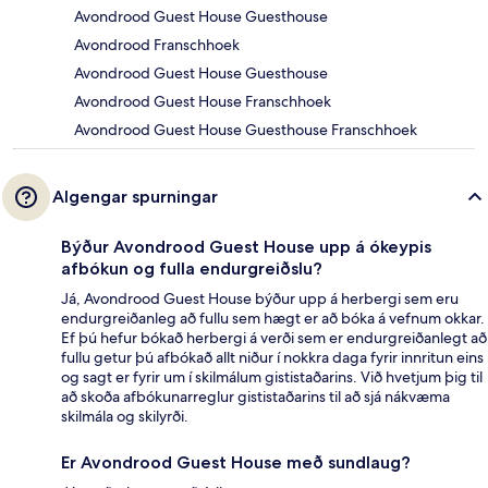
Avondrood Guest House Guesthouse
Avondrood Franschhoek
Avondrood Guest House Guesthouse
Avondrood Guest House Franschhoek
Avondrood Guest House Guesthouse Franschhoek
Algengar spurningar
Býður Avondrood Guest House upp á ókeypis
afbókun og fulla endurgreiðslu?
Já, Avondrood Guest House býður upp á herbergi sem eru
endurgreiðanleg að fullu sem hægt er að bóka á vefnum okkar.
Ef þú hefur bókað herbergi á verði sem er endurgreiðanlegt að
fullu getur þú afbókað allt niður í nokkra daga fyrir innritun eins
og sagt er fyrir um í skilmálum gististaðarins. Við hvetjum þig til
að skoða afbókunarreglur gististaðarins til að sjá nákvæma
skilmála og skilyrði.
Er Avondrood Guest House með sundlaug?