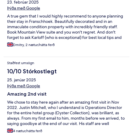
23. febrúar 2025
Þýða með Google
A true gem that I would highly recommend to anyone planning
their stay in Franschhoek. Beautifully decorated and in an
immaculate condition property with incredibly friendly staff.
Book Mountain View suite and you won't regret. And don't
forget to ask Karloff (who is exceptional) for best local tips and
recommendations.
Dmitry, 2 nætur/nátta ferð
Staðfest umsögn
10/10 Stórkostlegt
25. janúar 2025
Þýða með Google
Amazing 2nd visit
We chose to stay here again after an amazing first visit in Nov
2022. Justin Mitchell, who I understand is Operations Director
for the entire hotel group (Oyster Collection), was brilliant, as
always. From my first email to him, months before we arrived, to
saying goodbye at the end of our visit. His staff are well
informed, attentive, yet beautifully informal in their approach. It
4 nætur/nátta ferð