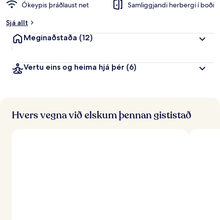
Ókeypis þráðlaust net
Samliggjandi herbergi í boði
Sjá allt
Meginaðstaða
(12)
Vertu eins og heima hjá þér
(6)
Hvers vegna við elskum þennan gististað