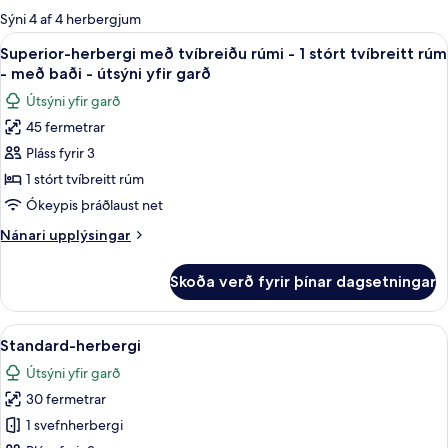
boði
Sýni 4 af 4 herbergjum
fyrir
Skoða
Superior-herbergi með tvíbreiðu rúmi - 
10
Superior-herbergi með tvíbreiðu rúmi - 1 stórt tvíbreitt rúm
herbergi
allar
- með baði - útsýni yfir garð
myndir
Útsýni yfir garð
fyrir
45 fermetrar
Superior-
Pláss fyrir 3
herbergi
með
1 stórt tvíbreitt rúm
tvíbreiðu
Ókeypis þráðlaust net
rúmi
Nánari
Nánari upplýsingar
-
upplýsingar
1
fyrir
Skoða verð fyrir þínar dagsetningar
Superior-
stórt
herbergi
tvíbreitt
með
Skoða
Standard-herbergi | Rúmföt af bestu ge
rúm
4
tvíbreiðu
Standard-herbergi
allar
rúmi
-
Útsýni yfir garð
-
myndir
með
1
30 fermetrar
fyrir
baði
stórt
Standard-
1 svefnherbergi
-
tvíbreitt