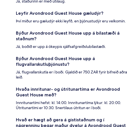
Já, staðurinn er með útilaug.
Leyfir Avondrood Guest House gæludýr?
Því miður eru gæludýr ekki leyfð, en þjónustudýr eru velkomin.
Býður Avondrood Guest House upp á bílastæði á
staðnum?
Já, boðið er upp á ókeypis sjálfsafgreiðslubílastæði.
Býður Avondrood Guest House upp á
flugvallarskutluþjónustu?
Já, flugvallarskutla er í boði. Gjaldið er 750 ZAR fyrir bifreið aðra
leið.
Hvaða innritunar- og útritunartíma er Avondrood
Guest House með?
Innritunartími hefst: kl. 14:00. Innritunartíma lýkur: kl. 20:00.
Útritunartími er 10:30. Snertilaus útritun er í boði.
Hvað er hægt að gera á gististaðnum og í
nágrenninu þegar maður dvelur á Avondrood Guest