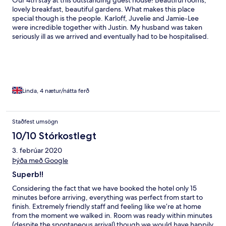
lovely breakfast, beautiful gardens. What makes this place
special though is the people. Karloff, Juvelie and Jamie-Lee
were incredible together with Justin. My husband was taken
seriously ill as we arrived and eventually had to be hospitalised.
They looked after me as a family would. They went well beyond
the call of duty and checked up on me constantly We will
hopefully be returning when my husband is better. The nicest
place in beautiful Franschhoek by far
Linda, 4 nætur/nátta ferð
Staðfest umsögn
10/10 Stórkostlegt
3. febrúar 2020
Þýða með Google
Superb!!
Considering the fact that we have booked the hotel only 15
minutes before arriving, everything was perfect from start to
finish. Extremely friendly staff and feeling like we’re at home
from the moment we walked in. Room was ready within minutes
(despite the spontaneous arrival) though we would have happily