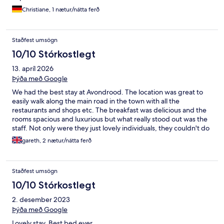
Christiane, 1 nætur/nátta ferð
Staðfest umsögn
10/10 Stórkostlegt
13. apríl 2026
Þýða með Google
We had the best stay at Avondrood. The location was great to
easily walk along the main road in the town with all the
restaurants and shops etc. The breakfast was delicious and the
rooms spacious and luxurious but what really stood out was the
staff. Not only were they just lovely individuals, they couldn't do
enough to recommend places to eat, vineyards to drink at and
gareth, 2 nætur/nátta ferð
ensured that we had the most amazing stay. Don't hesitate to
book Avondrood.
Staðfest umsögn
10/10 Stórkostlegt
2. desember 2023
Þýða með Google
Lovely stay. Best bed ever