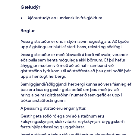
Gæludýr
Þjónustudýr eru undanskilin frá gjöldum
Reglur
Þessi gististaður er undir stjórn atvinnugestgjafa. Að bjóða
upp á gistingu er hluti af starfi hans, rekstri og aðalfagi.
Þessi gististaður er með útisvæði á borð við svalir, verandir
eða palla sem henta mögulega ekki börnum. Ef þú hefur
áhyggjur mælum við með að þú hafir samband við
gististaðinn fyrir komu til að staðfesta að þau geti boðið þér
upp á hentugt herbergi.
Samliggjandi/aðliggjandi herbergi kunna að vera fáanleg ef
þau eru laus og gestir geta beðið um þau með því að
hringja beint í gististaðinn í númerið sem gefið er upp í
bókunarstaðfestingunni.
Á þessum gististað eru engar lyftur.
Gestir geta sofið rólega því að á staðnum eru
kolsýringsskynjari, slökkvitæki, reykskynjari, öryggiskerfi,
fyrstuhjálparkassi og gluggahlerar.
Þessi gististaður tekur við kreditkortum, debetkortum og