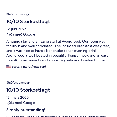
remains one of the nicest places my husband & I have ever
stayed in. We can't wait to come back!
Staðfest umsögn
10/10 Stórkostlegt
19. júní 2025
Þýða með Google
Amazing stay and amazing staff at Avondrood. Our room was
fabulous and well appointed. The included breakfast was great,
and it was nice to have a bar on site for an evening drink.
Avondrood is well located in beautiful Franschhoek and an easy
to walk to restaurants and shops. My wife and I walked in the
evening to restaurants in town and felt safe walking back at
Scott, 4 nætur/nátta ferð
night. The setting within the Winelands is spectacular and
Avondrood was a great jumping off point to explore many
estates and wineries. Our only regret was not planning more
Staðfest umsögn
time to enjoy the amenities at Avondrood Guest House and the
small town of Franschhoek more. It is truly a gem and we would
10/10 Stórkostlegt
not hesitate to stay there again.
13. mars 2025
Þýða með Google
Simply outstanding!
Our 4th stay at this outstanding guest house! Beautiful rooms,