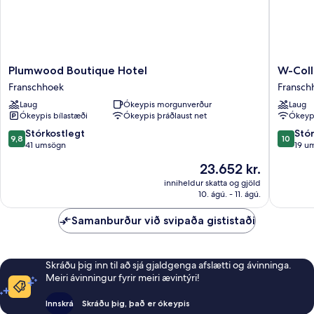
Plumwood
W-
Plumwood Boutique Hotel
Boutique
Collecti
Franschhoek
Fransch
Hotel
Fransch
Laug
Ókeypis morgunverður
Laug
Franschhoek
at
Ókeypis bílastæði
Ókeypis þráðlaust net
Ókeypi
L'Ermita
Fransch
9.8
10.0
Stórkostlegt
Stó
9,8
10
af
af
41 umsögn
19 u
10,
10,
Verðið
23.652 kr.
Stórkostlegt,
Stórkost
er
41
19
inniheldur skatta og gjöld
23.652 kr.
10. ágú. - 11. ágú.
umsögn
umsagni
Samanburður við svipaða gististaði
Skráðu þig inn til að sjá gjaldgenga afslætti og ávinninga.
Meiri ávinningur fyrir meiri ævintýri!
Innskrá
Skráðu þig, það er ókeypis