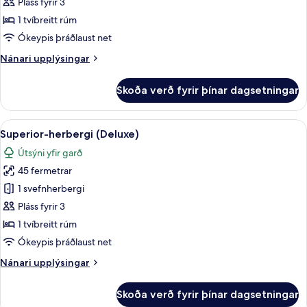
herbergi
rúm
Pláss fyrir 3
útsýni
-
yfir
1 tvíbreitt rúm
með
garð
Ókeypis þráðlaust net
baði
-
Nánari
Nánari upplýsingar
útsýni
upplýsingar
yfir
fyrir
garð
Skoða verð fyrir þínar dagsetningar
Standard-
herbergi
Skoða
Superior-herbergi (Deluxe) | Rúmföt af
29
Superior-herbergi (Deluxe)
allar
Útsýni yfir garð
myndir
45 fermetrar
fyrir
Superior-
1 svefnherbergi
herbergi
Pláss fyrir 3
(Deluxe)
1 tvíbreitt rúm
Ókeypis þráðlaust net
Nánari
Nánari upplýsingar
upplýsingar
fyrir
Skoða verð fyrir þínar dagsetningar
Superior-