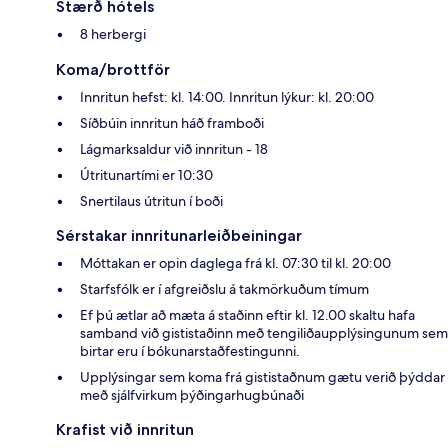
Stærð hótels
8 herbergi
Koma/brottför
Innritun hefst: kl. 14:00. Innritun lýkur: kl. 20:00
Síðbúin innritun háð framboði
Lágmarksaldur við innritun - 18
Útritunartími er 10:30
Snertilaus útritun í boði
Sérstakar innritunarleiðbeiningar
Móttakan er opin daglega frá kl. 07:30 til kl. 20:00
Starfsfólk er í afgreiðslu á takmörkuðum tímum
Ef þú ætlar að mæta á staðinn eftir kl. 12.00 skaltu hafa
samband við gististaðinn með tengiliðaupplýsingunum sem
birtar eru í bókunarstaðfestingunni.
Upplýsingar sem koma frá gististaðnum gætu verið þýddar
með sjálfvirkum þýðingarhugbúnaði
Krafist við innritun