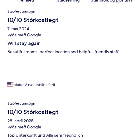
Umsagnir
Staðfest umsögn
10/10 Stórkostlegt
7. maí 2024
Þýða með Google
Will stay again
Beautiful rooms, perfect location and helpful, friendly staff.
pieter, 2 nætur/nátta ferð
Staðfest umsögn
10/10 Stórkostlegt
28. apríl 2025
Þýða með Google
Top Unterkunft und Alle sehr freundlich