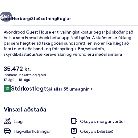
rra
Næsta
65+
Yfirlit
Herbergi
Staðsetning
Reglur
Avondrood Guest House er tilvalinn gistikostur þegar þú skoðar það
helsta sem Franschhoek hefur upp á að bjóða. Á staðnum er útilaug
þar sem hægt er að taka góðan sundsprett, en svo er líka hægt að
fara í nudd eða hand- og fótsnyrtingu. Bar/setustofa,
skyndibitastaður/sælkeraverslun og verönd eru meðal annarra
hápunkta staðarins.
Núverandi
35.472 kr.
verð
inniheldur skatta og gjöld
er
17. ágú. - 18. ágú.
Bar (á gististað)
35.472 kr.
Umsagnir
Stórkostlegt
10
Sjá allar 55 umsagnir
10 af 10
Vinsæl aðstaða
Laug
Ókeypis morgunverður
Flugvallarflutningur
Ókeypis bílastæði