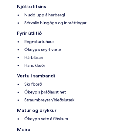
Njóttu lífsins
Nudd upp á herbergi
Sérvalin húsgögn og innréttingar
Fyrir útlitið
Regnsturtuhaus
Ókeypis snyrtivörur
Hárblásari
Handklæði
Vertu í sambandi
Skrifborð
Ókeypis þráðlaust net
Straumbreytar/hleðslutæki
Matur og drykkur
Ókeypis vatn á flöskum
Meira