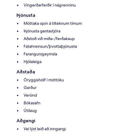
Víngerðarferðir í nágrenninu
Þjónusta
Móttaka opin á tilteknum tímum
Þjónusta gestastjóra
Aðstoð við miða-/ferðakaup
Fatahreinsun/þvottaþjónusta
Farangursgeymsla
Hjólaleiga
Aðstaða
Öryggishólf í móttöku
Garður
Verönd
Bókasafn
Útilaug
Aðgengi
Vel lýst leið að inngangi