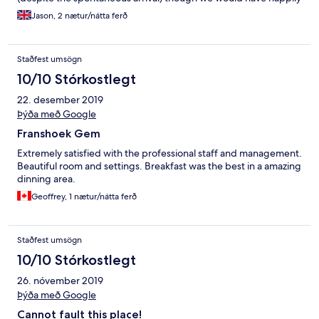
waited longer as the host Justin has poured us a nice and chilled
Jason, 2 nætur/nátta ferð
glass of wine and allowed us to settle. And what a host he was!
Justin has helped us organise the whole stay, made fantastic
recommendations on things to do and even assisted with dinner
Staðfest umsögn
bookings in fantastic places. Truly a wonderful stay and close to
everything you need, restaurants, wine tram and vineyards!
10/10 Stórkostlegt
Huge thank you and we definitely will be coming back sooner
22. desember 2019
than we expected! Paulina and J
Þýða með Google
Franshoek Gem
Extremely satisfied with the professional staff and management.
Beautiful room and settings. Breakfast was the best in a amazing
dinning area.
Geoffrey, 1 nætur/nátta ferð
Staðfest umsögn
10/10 Stórkostlegt
26. nóvember 2019
Þýða með Google
Cannot fault this place!