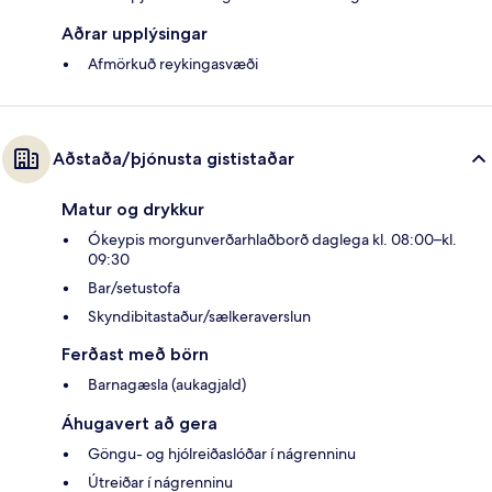
Aðrar upplýsingar
Afmörkuð reykingasvæði
Aðstaða/þjónusta gististaðar
Matur og drykkur
Ókeypis morgunverðarhlaðborð daglega kl. 08:00–kl.
09:30
Bar/setustofa
Skyndibitastaður/sælkeraverslun
Ferðast með börn
Barnagæsla (aukagjald)
Áhugavert að gera
Göngu- og hjólreiðaslóðar í nágrenninu
Útreiðar í nágrenninu