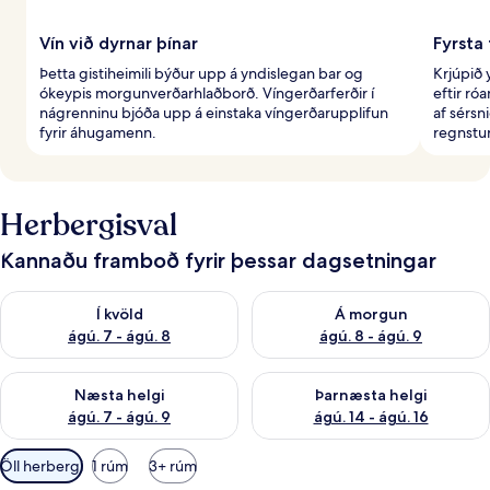
Vín við dyrnar þínar
Fyrsta 
Þetta gistiheimili býður upp á yndislegan bar og
Krjúpið
ókeypis morgunverðarhlaðborð. Víngerðarferðir í
eftir ró
nágrenninu bjóða upp á einstaka víngerðarupplifun
af sérs
fyrir áhugamenn.
regnstu
Herbergisval
Kannaðu framboð fyrir þessar dagsetningar
Athuga framboð í kvöld ágú. 7 - ágú. 8
Athuga framboð á morgun ágú.
Í kvöld
Á morgun
ágú. 7 - ágú. 8
ágú. 8 - ágú. 9
Athuga framboð næstu helgi ágú. 7 - ágú. 9
Athuga framboð þarnæstu helgi
Næsta helgi
Þarnæsta helgi
ágú. 7 - ágú. 9
ágú. 14 - ágú. 16
Síur
Öll herbergi
1 rúm
3+ rúm
í