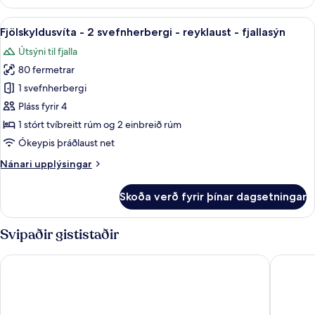
herbergi
(Deluxe)
Skoða
Fjölskyldusvíta - 2 svefnherbergi - rey
4
Fjölskyldusvíta - 2 svefnherbergi - reyklaust - fjallasýn
allar
Útsýni til fjalla
myndir
80 fermetrar
fyrir
Fjölskyldusvíta
1 svefnherbergi
-
Pláss fyrir 4
2
1 stórt tvíbreitt rúm og 2 einbreið rúm
svefnherbergi
Ókeypis þráðlaust net
-
Nánari
Nánari upplýsingar
reyklaust
upplýsingar
-
fyrir
Skoða verð fyrir þínar dagsetningar
fjallasýn
Fjölskyldusvíta
-
2
Svipaðir gististaðir
svefnherbergi
-
Plumwood Boutique Hotel
W-Collec
reyklaust
-
fjallasýn