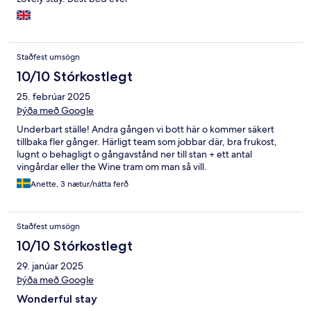
Staðfest umsögn
10/10 Stórkostlegt
25. febrúar 2025
Þýða með Google
Underbart ställe! Andra gången vi bott här o kommer säkert
tillbaka fler gånger. Härligt team som jobbar där, bra frukost,
lugnt o behagligt o gångavstånd ner till stan + ett antal
vingårdar eller the Wine tram om man så vill.
Anette, 3 nætur/nátta ferð
Staðfest umsögn
10/10 Stórkostlegt
29. janúar 2025
Þýða með Google
Wonderful stay