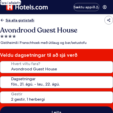
Fara í aðalefni
Sæktu appið
Sjá alla gististaði
Avondrood Guest House
4.0
stjörnu
Gistiheimili í Franschhoek með útilaug og bar/setustofu
gististaður
Veldu dagsetningar til að sjá verð
Hvert viltu fara?
Dagsetningar
Gestir
Leita