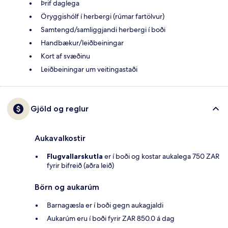
Þrif daglega
Öryggishólf í herbergi (rúmar fartölvur)
Samtengd/samliggjandi herbergi í boði
Handbækur/leiðbeiningar
Kort af svæðinu
Leiðbeiningar um veitingastaði
Gjöld og reglur
Aukavalkostir
Flugvallarskutla
er í boði og kostar aukalega 750 ZAR
fyrir bifreið (aðra leið)
Börn og aukarúm
Barnagæsla er í boði gegn aukagjaldi
Aukarúm eru í boði fyrir ZAR 850.0 á dag