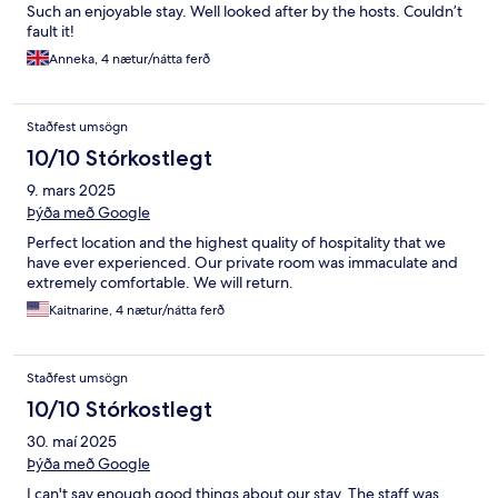
Such an enjoyable stay. Well looked after by the hosts. Couldn’t
fault it!
Anneka, 4 nætur/nátta ferð
Staðfest umsögn
10/10 Stórkostlegt
9. mars 2025
Þýða með Google
Perfect location and the highest quality of hospitality that we
have ever experienced. Our private room was immaculate and
extremely comfortable. We will return.
Kaitnarine, 4 nætur/nátta ferð
Staðfest umsögn
10/10 Stórkostlegt
30. maí 2025
Þýða með Google
I can't say enough good things about our stay. The staff was