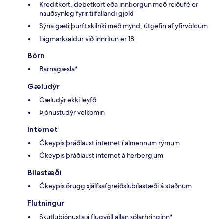
Kreditkort, debetkort eða innborgun með reiðufé er
nauðsynleg fyrir tilfallandi gjöld
Sýna gæti þurft skilríki með mynd, útgefin af yfirvöldum
Lágmarksaldur við innritun er 18
Börn
Barnagæsla*
Gæludýr
Gæludýr ekki leyfð
Þjónustudýr velkomin
Internet
Ókeypis þráðlaust internet í almennum rýmum
Ókeypis þráðlaust internet á herbergjum
Bílastæði
Ókeypis örugg sjálfsafgreiðslubílastæði á staðnum
Flutningur
Skutluþjónusta á flugvöll allan sólarhringinn*