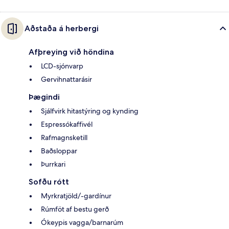
Aðstaða á herbergi
Afþreying við höndina
LCD-sjónvarp
Gervihnattarásir
Þægindi
Sjálfvirk hitastýring og kynding
Espressókaffivél
Rafmagnsketill
Baðsloppar
Þurrkari
Sofðu rótt
Myrkratjöld/-gardínur
Rúmföt af bestu gerð
Ókeypis vagga/barnarúm