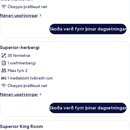
fyrir
Ókeypis þráðlaust net
tvo,
Nánari
Nánari upplýsingar
tvö
upplýsingar
rúm
fyrir
Skoða verð fyrir þínar dagsetningar
Executive-
herbergi
fyrir
Skoða
Superior-herbergi | Rúmföt af bestu
4
tvo,
Superior-herbergi
allar
tvö
35 fermetrar
rúm
myndir
1 svefnherbergi
fyrir
Superior-
Pláss fyrir 2
herbergi
1 meðalstórt tvíbreitt rúm
Ókeypis þráðlaust net
Nánari
Nánari upplýsingar
upplýsingar
fyrir
Skoða verð fyrir þínar dagsetningar
Superior-
herbergi
Skoða
Rúmföt af bestu gerð, dúnsængur, rú
6
Superior King Room
allar