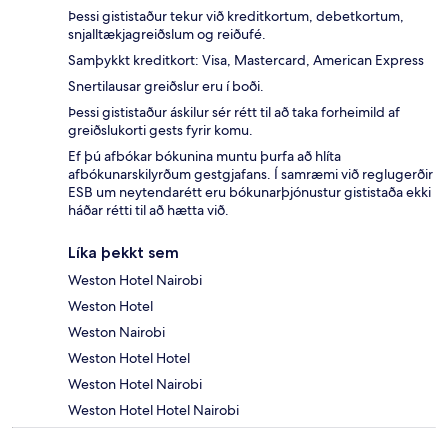
Þessi gististaður tekur við kreditkortum, debetkortum,
snjalltækjagreiðslum og reiðufé.
Samþykkt kreditkort: Visa, Mastercard, American Express
Snertilausar greiðslur eru í boði.
Þessi gististaður áskilur sér rétt til að taka forheimild af
greiðslukorti gests fyrir komu.
Ef þú afbókar bókunina muntu þurfa að hlíta
afbókunarskilyrðum gestgjafans. Í samræmi við reglugerðir
ESB um neytendarétt eru bókunarþjónustur gististaða ekki
háðar rétti til að hætta við.
Líka þekkt sem
Weston Hotel Nairobi
Weston Hotel
Weston Nairobi
Weston Hotel Hotel
Weston Hotel Nairobi
Weston Hotel Hotel Nairobi