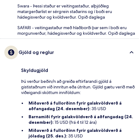
Swara - Þessi staður er veitingastaður, alþjóðleg
matargerðarlist er sérgrein staðarins og í boði eru
hádegisverður og kvöldverður. Opið daglega
SAFARI - veitingastaður með hlaðborði þar sem í boði eru
morgunverður, hádegisverður og kvöldverður. Opið daglega
Gjöld og reglur
Skyldugjöld
Þú verður beðin/n að greiða eftirfarandi gjöld á
gististaðnum við innritun eða útritun. Gjöld gætu verið með
viðeigandi sköttum inniföldum:
Miðaverð á fullorðinn fyrir galakvöldverð á
aðfangadag (24. desember):
35 USD
Barnamiði fyrir galakvöldverð á aðfangadag (24.
desember):
15 USD (frá 4 til 12 ára)
Miðaverð á fullorðinn fyrir galakvöldverð á
jóladag (25. des.):
35 USD