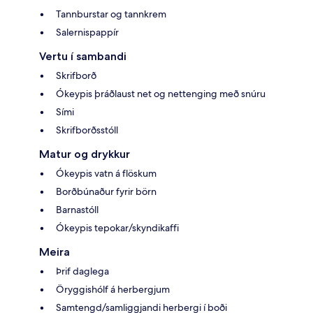
Tannburstar og tannkrem
Salernispappír
Vertu í sambandi
Skrifborð
Ókeypis þráðlaust net og nettenging með snúru
Sími
Skrifborðsstóll
Matur og drykkur
Ókeypis vatn á flöskum
Borðbúnaður fyrir börn
Barnastóll
Ókeypis tepokar/skyndikaffi
Meira
Þrif daglega
Öryggishólf á herbergjum
Samtengd/samliggjandi herbergi í boði