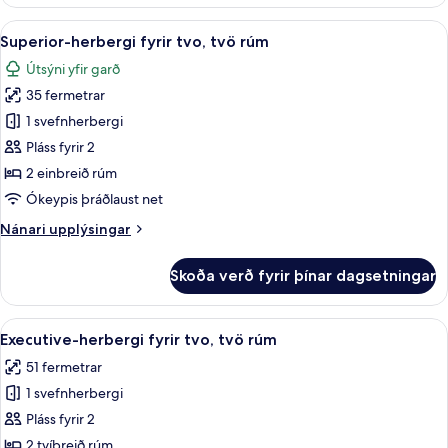
herbergi
fyrir
Skoða
Superior-herbergi fyrir tvo, tvö rúm
5
þrjá
Superior-herbergi fyrir tvo, tvö rúm
allar
Útsýni yfir garð
myndir
35 fermetrar
fyrir
Superior-
1 svefnherbergi
herbergi
Pláss fyrir 2
fyrir
2 einbreið rúm
tvo,
Ókeypis þráðlaust net
tvö
Nánari
Nánari upplýsingar
rúm
upplýsingar
fyrir
Skoða verð fyrir þínar dagsetningar
Superior-
herbergi
fyrir
Skoða
Executive-herbergi fyrir tvo, tvö rú
4
tvo,
Executive-herbergi fyrir tvo, tvö rúm
allar
tvö
51 fermetrar
rúm
myndir
1 svefnherbergi
fyrir
Executive-
Pláss fyrir 2
herbergi
2 tvíbreið rúm