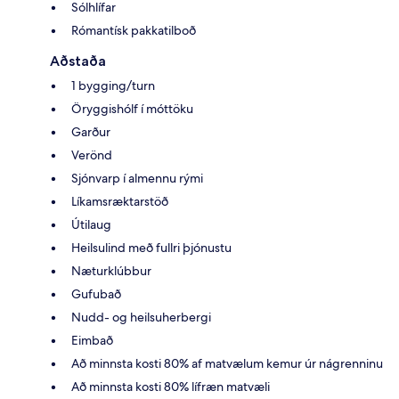
Sólhlífar
Rómantísk pakkatilboð
Aðstaða
1 bygging/turn
Öryggishólf í móttöku
Garður
Verönd
Sjónvarp í almennu rými
Líkamsræktarstöð
Útilaug
Heilsulind með fullri þjónustu
Næturklúbbur
Gufubað
Nudd- og heilsuherbergi
Eimbað
Að minnsta kosti 80% af matvælum kemur úr nágrenninu
Að minnsta kosti 80% lífræn matvæli