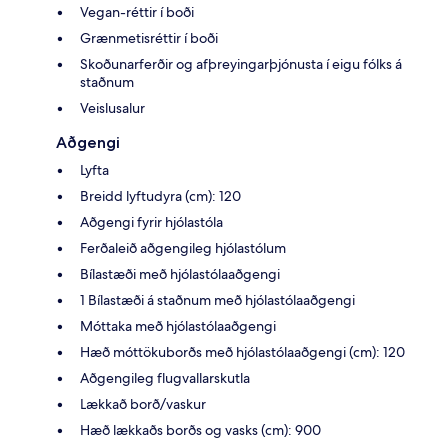
Vegan-réttir í boði
Grænmetisréttir í boði
Skoðunarferðir og afþreyingarþjónusta í eigu fólks á
staðnum
Veislusalur
Aðgengi
Lyfta
Breidd lyftudyra (cm): 120
Aðgengi fyrir hjólastóla
Ferðaleið aðgengileg hjólastólum
Bílastæði með hjólastólaaðgengi
1 Bílastæði á staðnum með hjólastólaaðgengi
Móttaka með hjólastólaaðgengi
Hæð móttökuborðs með hjólastólaaðgengi (cm): 120
Aðgengileg flugvallarskutla
Lækkað borð/vaskur
Hæð lækkaðs borðs og vasks (cm): 900