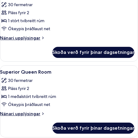
30 fermetrar
myndir
Pláss fyrir 2
fyrir
Superior
1 stórt tvíbreitt rúm
King
Ókeypis þráðlaust net
Room
Nánari
Nánari upplýsingar
upplýsingar
fyrir
Skoða verð fyrir þínar dagsetningar
Superior
King
Room
Skoða
Rúmföt af bestu gerð, dúnsængur, rú
6
Superior Queen Room
allar
30 fermetrar
myndir
Pláss fyrir 2
fyrir
Superior
1 meðalstórt tvíbreitt rúm
Queen
Ókeypis þráðlaust net
Room
Nánari
Nánari upplýsingar
upplýsingar
fyrir
Skoða verð fyrir þínar dagsetningar
Superior
Queen