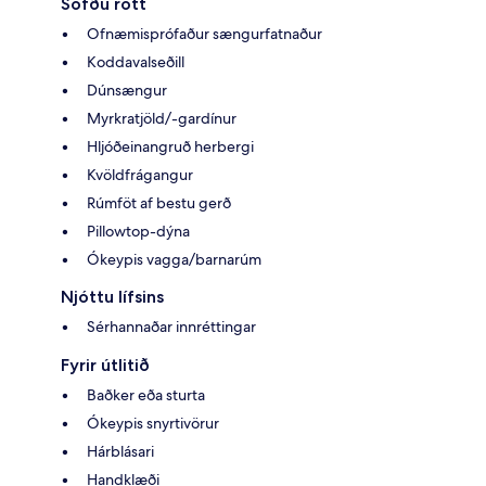
Sofðu rótt
Ofnæmisprófaður sængurfatnaður
Koddavalseðill
Dúnsængur
Myrkratjöld/-gardínur
Hljóðeinangruð herbergi
Kvöldfrágangur
Rúmföt af bestu gerð
Pillowtop-dýna
Ókeypis vagga/barnarúm
Njóttu lífsins
Sérhannaðar innréttingar
Fyrir útlitið
Baðker eða sturta
Ókeypis snyrtivörur
Hárblásari
Handklæði