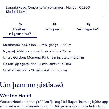
Langata Road, Opposite Wilson airport, Nairobi, 00200
Skoða á korti
Kort
Hvað er í
Samgöngur
Veitingastaðir
nágrenninu?
Strathmore-háskólinn
- 8 mín. ganga
- 0.7 km
Nyayo-þjóðleikvangur
- 3 mín. akstur
- 2.2 km
Uhuru Gardens Memorial Park
- 3 mín. akstur
- 2.2 km
Naíróbí þjóðgarðurinn
- 4 mín. akstur
- 4.1 km
Gíraffamiðstöðin
- 20 mín. akstur
- 15.0 km
Um þennan gististað
Weston Hotel
Weston Hotel er í einungis 1,1 km fjarlægð frá flugvellinum og býður upp
á flugvallarskutlu allan sólarhringinn. Þú getur notið þín í heilsulindinni