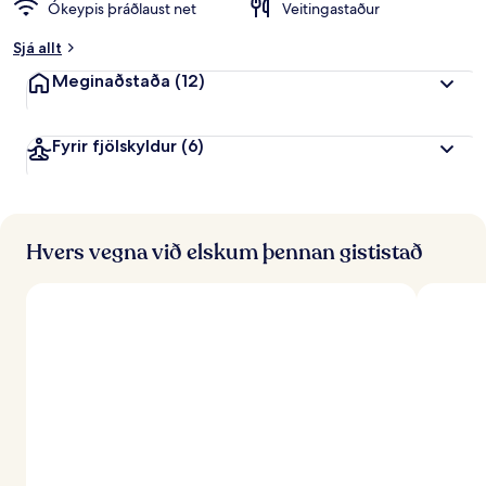
Ókeypis þráðlaust net
Veitingastaður
Sjá allt
Meginaðstaða
(12)
Fyrir fjölskyldur
(6)
Hvers vegna við elskum þennan gististað