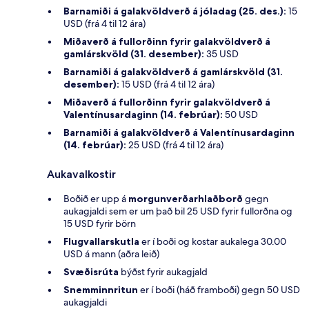
Barnamiði á galakvöldverð á jóladag (25. des.):
15
USD (frá 4 til 12 ára)
Miðaverð á fullorðinn fyrir galakvöldverð á
gamlárskvöld (31. desember):
35 USD
Barnamiði á galakvöldverð á gamlárskvöld (31.
desember):
15 USD (frá 4 til 12 ára)
Miðaverð á fullorðinn fyrir galakvöldverð á
Valentínusardaginn (14. febrúar):
50 USD
Barnamiði á galakvöldverð á Valentínusardaginn
(14. febrúar):
25 USD (frá 4 til 12 ára)
Aukavalkostir
Boðið er upp á
morgunverðarhlaðborð
gegn
aukagjaldi sem er um það bil 25 USD fyrir fullorðna og
15 USD fyrir börn
Flugvallarskutla
er í boði og kostar aukalega 30.00
USD á mann (aðra leið)
Svæðisrúta
býðst fyrir aukagjald
Snemminnritun
er í boði (háð framboði) gegn 50 USD
aukagjaldi