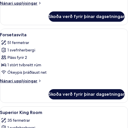
Nánari
Nánari upplýsingar
upplýsingar
fyrir
Skoða verð fyrir þínar dagsetningar
Executive-
svíta
Skoða
Forsetasvíta | Rúmföt af bestu gerð,
5
Forsetasvíta
allar
51 fermetrar
myndir
1 svefnherbergi
fyrir
Forsetasvíta
Pláss fyrir 2
1 stórt tvíbreitt rúm
Ókeypis þráðlaust net
Nánari
Nánari upplýsingar
upplýsingar
fyrir
Skoða verð fyrir þínar dagsetningar
Forsetasvíta
Skoða
Superior King Room | Rúmföt af best
7
Superior King Room
allar
35 fermetrar
myndir
1 svefnherbergi