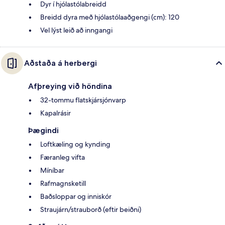
Dyr í hjólastólabreidd
Breidd dyra með hjólastólaaðgengi (cm): 120
Vel lýst leið að inngangi
Aðstaða á herbergi
Afþreying við höndina
32-tommu flatskjársjónvarp
Kapalrásir
Þægindi
Loftkæling og kynding
Færanleg vifta
Míníbar
Rafmagnsketill
Baðsloppar og inniskór
Straujárn/strauborð (eftir beiðni)