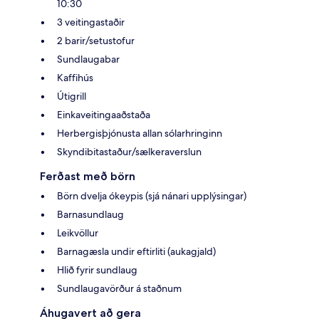
10:30
3 veitingastaðir
2 barir/setustofur
Sundlaugabar
Kaffihús
Útigrill
Einkaveitingaaðstaða
Herbergisþjónusta allan sólarhringinn
Skyndibitastaður/sælkeraverslun
Ferðast með börn
Börn dvelja ókeypis (sjá nánari upplýsingar)
Barnasundlaug
Leikvöllur
Barnagæsla undir eftirliti (aukagjald)
Hlið fyrir sundlaug
Sundlaugavörður á staðnum
Áhugavert að gera