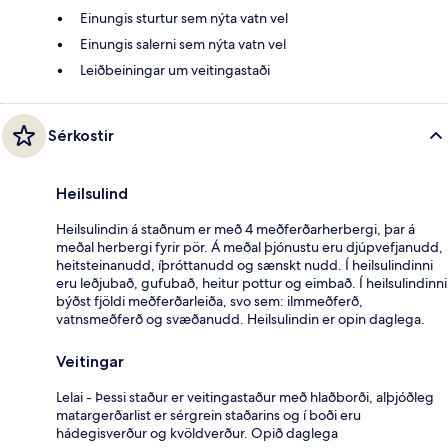
Einungis sturtur sem nýta vatn vel
Einungis salerni sem nýta vatn vel
Leiðbeiningar um veitingastaði
Sérkostir
Heilsulind
Heilsulindin á staðnum er með 4 meðferðarherbergi, þar á
meðal herbergi fyrir pör. Á meðal þjónustu eru djúpvefjanudd,
heitsteinanudd, íþróttanudd og sænskt nudd. Í heilsulindinni
eru leðjubað, gufubað, heitur pottur og eimbað. Í heilsulindinni
býðst fjöldi meðferðarleiða, svo sem: ilmmeðferð,
vatnsmeðferð og svæðanudd. Heilsulindin er opin daglega.
Veitingar
Lelai - Þessi staður er veitingastaður með hlaðborði, alþjóðleg
matargerðarlist er sérgrein staðarins og í boði eru
hádegisverður og kvöldverður. Opið daglega