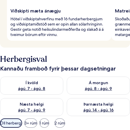
Viðskipti mæta ánægju
Matrei
Hótel í viðskiptahverfinu með 16 fundarherbergjum
Skoðaðu 
og viðskiptamiðstöð sem er opin allan sólarhringinn.
grænmeti
Gestir geta notið heilsulindarmeðferða og slakað á á
einkavei
tveimur börum eftir vinnu.
matarge
Herbergisval
Kannaðu framboð fyrir þessar dagsetningar
Athuga framboð í kvöld ágú. 7 - ágú. 8
Athuga framboð á morgun ágú.
Í kvöld
Á morgun
ágú. 7 - ágú. 8
ágú. 8 - ágú. 9
Athuga framboð næstu helgi ágú. 7 - ágú. 9
Athuga framboð þarnæstu helgi
Næsta helgi
Þarnæsta helgi
ágú. 7 - ágú. 9
ágú. 14 - ágú. 16
Síur
Öll herbergi
3+ rúm
1 rúm
2 rúm
í