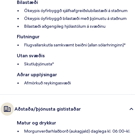
Bílastæði
Ókeypis óyfirbyggð sjálfsafgreiðslubílastæði á staðnum
Ókeypis óyfirbyggð bílastæði með þjónustu á staðnum
Bílastæði aðgengileg hjólastólum á svæðinu
Flutningur
Flugvallarskutla samkvæmt beiðni (allan sólarhringinn)*
Utan svæðis
Skutluþjónusta*
Aðrar upplýsingar
Afmörkuð reykingasvæði
Aðstaða/þjónusta gististaðar
Matur og drykkur
Morgunverðarhlaðborð (aukagjald) daglega kl. 06:00–kl.