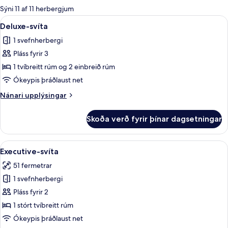
boði
Sýni 11 af 11 herbergjum
fyrir
Skoða
Deluxe-svíta | Stofa | 32-tommu flats
5
Deluxe-svíta
herbergi
allar
1 svefnherbergi
myndir
Pláss fyrir 3
fyrir
Deluxe-
1 tvíbreitt rúm og 2 einbreið rúm
svíta
Ókeypis þráðlaust net
Nánari
Nánari upplýsingar
upplýsingar
fyrir
Skoða verð fyrir þínar dagsetningar
Deluxe-
svíta
Skoða
Executive-svíta | Rúmföt af bestu ge
5
Executive-svíta
allar
51 fermetrar
myndir
1 svefnherbergi
fyrir
Executive-
Pláss fyrir 2
svíta
1 stórt tvíbreitt rúm
Ókeypis þráðlaust net