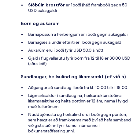
Síðbúin brottför
er í boði (háð framboði) gegn 50
USD aukagjaldi
Börn og aukarúm
Barnapössun á herbergjum er í boði gegn aukagjaldi
Barnagæsla undir eftirliti er í boði gegn aukagjaldi
Aukarúm eru í boði fyrir USD 50.0 á nótt
Gjald í flugvallarútu fyrir börn frá 12 til 18 er 30.00 USD
(aðra leið)
Sundlaugar, heilsulind og líkamsrækt (ef við á)
Aðgangur að sundlaug í boði frá kl. 10:00 til kl. 18:00.
Lágmarksaldur í sundlaugina, heilsuræktarstöðina,
líkamsræktina og heita pottinn er 12 ára, nema í fylgd
með fullorðnum.
Nuddþjónusta og heilsulind eru í boði gegn pöntun,
sem hægt er að framkvæma með því að hafa samband
við gististaðinn fyrir komu í númerinu í
bókunarstaðfestingunni.