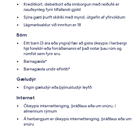
Kreditkort, debetkort eða innborgun með reiðufé er
nauðsynleg fyrir tilfallandi gjöld
Sýna gæti þurft skilríki með mynd, útgefin af yfirvöldum
Lágmarksaldur við innritun er 18
Börn
Eitt barn (3 ára eða yngra) fær að gista ókeypis í herbergi
hjá foreldri eða forráðamanni ef það notar þau rúm og
rúmföt sem fyrir eru.
Barnagæsla*
Barnagæsla undir eftirliti*
Gæludýr
Engin gæludýr eða þjónustudýr leyfð
Internet
Ókeypis internettenging, þráðlaus eða um snúru, í
almennum rýmum
Á herbergjum er ókeypis internettenging, þráðlaus eða um
snúru