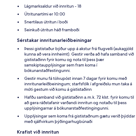
Lágmarksaldur við innritun - 18
Útritunartími er 10:00
Snertilaus útritun í boði
Seinkuð útritun háð framboði
Sérstakar innritunarleiðbeiningar
Þessi gististaður býður upp á akstur frá flugvelli (aukagjöld
kunna að vera innheimt). Gestir verða að hafa samband við
gististaðinn fyrir komu og nota til þess þær
samskiptaupplýsingar sem fram koma í
bókunarstaðfestingunni.
Gestir munu fá tölvupóst innan 7 dagar fyrir komu með
innritunarleiðbeiningum; starfsfólk í afgreiðslu mun taka á
móti gestum við komu á gististaðinn
Hafðu samband við gististaðinn a.m.k. 72 klst. fyrir komu til
að gera ráðstafanir varðandi innritun og notaðu til þess
upplýsingarnar á bókunarstaðfestingingunni.
Upplýsingar sem koma frá gististaðnum gætu verið þýddar
með sjálfvirkum þýðingarhugbúnaði
Krafist við innritun