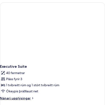
Room
Executive Suite
40 fermetrar
Pláss fyrir 3
1 tvíbreitt rúm og 1 stórt tvíbreitt rúm
Ókeypis þráðlaust net
Nánari
Nánari upplýsingar
upplýsingar