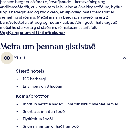
þar sem hægt er að fara í djúpvefjanudd, líkamsvafninga og
andlitsmeðferðir, auk þess sem Lelai, einn af 3 veitingastöðum, býður
upp á hádegisverð og kvöldverð, en alþjóðleg matargerðarlist er
sérhæfing staðarins. Meðal annarra þæginda á svæðinu eru 2
barir/setustofur, útilaug og næturklúbbur. Aðrir gestir hafa sagt að
meðal helstu kosta gististaðarins sé hjálpsamt starfsfólk.
Upplýsingar um rétt til afbókunar
Meira um þennan gististað
Yfirlit
Stærð hótels
120 herbergi
Er á meira en 3 hæðum
Koma/brottför
Innritun hefst: á hádegi. Innritun lýkur: hvenær sem er
Snertilaus innritun í boði
Flýtiútritun í boði
Snemminnritun er háð framboði