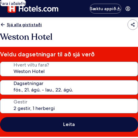
Fara í aðalefni
Sæktu appið
Sjá alla gististaði
Weston Hotel
Veldu dagsetningar til að sjá verð
Hvert viltu fara?
Dagsetningar
Gestir
Leita