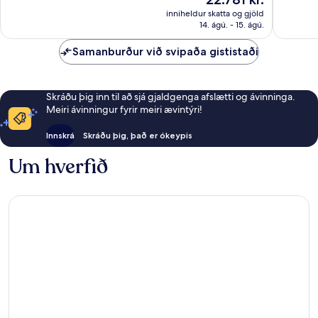
er
umsagnir
umsagni
inniheldur skatta og gjöld
22.781 kr.
14. ágú. - 15. ágú.
Samanburður við svipaða gististaði
Skráðu þig inn til að sjá gjaldgenga afslætti og ávinninga.
Meiri ávinningur fyrir meiri ævintýri!
Innskrá
Skráðu þig, það er ókeypis
Um hverfið