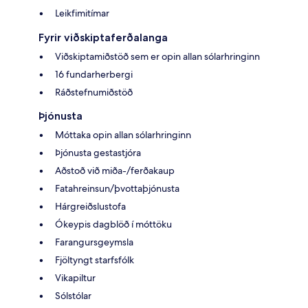
Leikfimitímar
Fyrir viðskiptaferðalanga
Viðskiptamiðstöð sem er opin allan sólarhringinn
16 fundarherbergi
Ráðstefnumiðstöð
Þjónusta
Móttaka opin allan sólarhringinn
Þjónusta gestastjóra
Aðstoð við miða-/ferðakaup
Fatahreinsun/þvottaþjónusta
Hárgreiðslustofa
Ókeypis dagblöð í móttöku
Farangursgeymsla
Fjöltyngt starfsfólk
Vikapiltur
Sólstólar