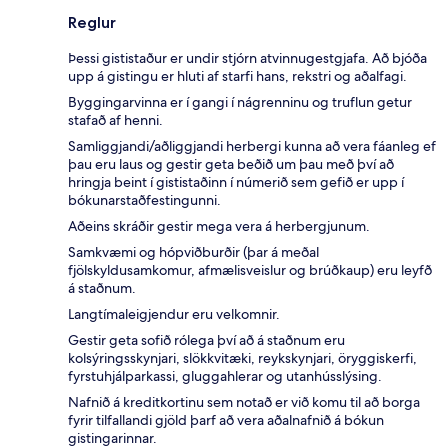
Reglur
Þessi gististaður er undir stjórn atvinnugestgjafa. Að bjóða
upp á gistingu er hluti af starfi hans, rekstri og aðalfagi.
Byggingarvinna er í gangi í nágrenninu og truflun getur
stafað af henni.
Samliggjandi/aðliggjandi herbergi kunna að vera fáanleg ef
þau eru laus og gestir geta beðið um þau með því að
hringja beint í gististaðinn í númerið sem gefið er upp í
bókunarstaðfestingunni.
Aðeins skráðir gestir mega vera á herbergjunum.
Samkvæmi og hópviðburðir (þar á meðal
fjölskyldusamkomur, afmælisveislur og brúðkaup) eru leyfð
á staðnum.
Langtímaleigjendur eru velkomnir.
Gestir geta sofið rólega því að á staðnum eru
kolsýringsskynjari, slökkvitæki, reykskynjari, öryggiskerfi,
fyrstuhjálparkassi, gluggahlerar og utanhússlýsing.
Nafnið á kreditkortinu sem notað er við komu til að borga
fyrir tilfallandi gjöld þarf að vera aðalnafnið á bókun
gistingarinnar.