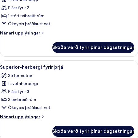
fyrir
Superior
Pláss fyrir 2
King
1 stórt tvíbreitt rúm
Room
Ókeypis þráðlaust net
Nánari
Nánari upplýsingar
upplýsingar
fyrir
Skoða verð fyrir þínar dagsetningar
Superior
King
Room
Skoða
Superior-herbergi fyrir þrjá | Rúmfö
4
Superior-herbergi fyrir þrjá
allar
35 fermetrar
myndir
1 svefnherbergi
fyrir
Superior-
Pláss fyrir 3
herbergi
3 einbreið rúm
fyrir
Ókeypis þráðlaust net
þrjá
Nánari
Nánari upplýsingar
upplýsingar
fyrir
Skoða verð fyrir þínar dagsetningar
Superior-