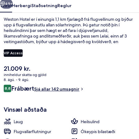
49+
Yfirlit
Herbergi
Staðsetning
Reglur
Weston Hotel er í einungis 1,1 km fjarlægð frá flugvellinum og býður
upp á flugvallarskutlu allan sólarhringinn. Þú getur notið þín í
heilsulindinni þar sem hægt er að fara í djúpvefjanudd,
líkamsvafninga og andlitsmeðferðir, auk þess sem Lelai, einn af 3
veitingastöðum, býður upp á hádegisverð og kvöldverð, en
alþjóðleg matargerðarlist er sérhæfing staðarins. Meðal annarra
þæginda á svæðinu eru 2 barir/setustofur, útilaug og næturklúbbur.
VIP Access
Aðrir gestir hafa sagt að meðal helstu kosta gististaðarins sé
hjálpsamt starfsfólk.
Núverandi
21.009 kr.
Inngangur í innra rými
verð
inniheldur skatta og gjöld
er
8. ágú. - 9. ágú.
21.009 kr.
Umsagnir
Frábært
8,8
Sjá allar 142 umsagnir
8,8 af 10
Vinsæl aðstaða
Laug
Heilsulind
Flugvallarflutningur
Ókeypis bílastæði