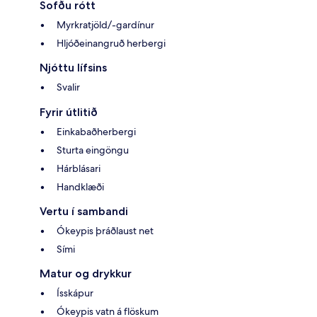
Sofðu rótt
Myrkratjöld/-gardínur
Hljóðeinangruð herbergi
Njóttu lífsins
Svalir
Fyrir útlitið
Einkabaðherbergi
Sturta eingöngu
Hárblásari
Handklæði
Vertu í sambandi
Ókeypis þráðlaust net
Sími
Matur og drykkur
Ísskápur
Ókeypis vatn á flöskum