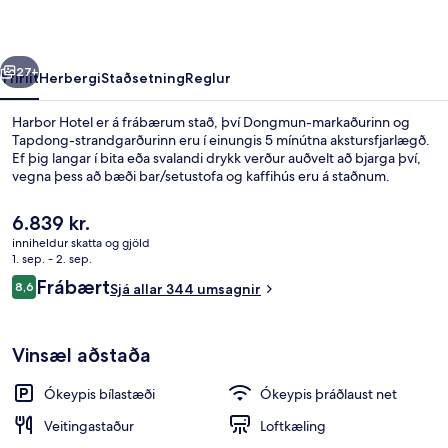
rra
Næsta
27+
Yfirlit
Herbergi
Staðsetning
Reglur
Harbor Hotel er á frábærum stað, því Dongmun-markaðurinn og
Tapdong-strandgarðurinn eru í einungis 5 mínútna akstursfjarlægð.
Ef þig langar í bita eða svalandi drykk verður auðvelt að bjarga því,
vegna þess að bæði bar/setustofa og kaffihús eru á staðnum.
Núverandi
6.839 kr.
verð
inniheldur skatta og gjöld
er
1. sep. - 2. sep.
6.839 kr.
Umsagnir
Frábært
8,6
Deluxe-herbergi með tvíbreiðu rúmi - ú
Sjá allar 344 umsagnir
8,6 af 10
Vinsæl aðstaða
Ókeypis bílastæði
Ókeypis þráðlaust net
Veitingastaður
Loftkæling