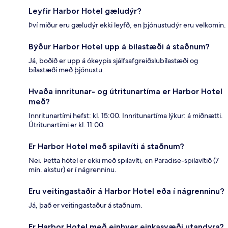
Leyfir Harbor Hotel gæludýr?
Því miður eru gæludýr ekki leyfð, en þjónustudýr eru velkomin.
Býður Harbor Hotel upp á bílastæði á staðnum?
Já, boðið er upp á ókeypis sjálfsafgreiðslubílastæði og
bílastæði með þjónustu.
Hvaða innritunar- og útritunartíma er Harbor Hotel
með?
Innritunartími hefst: kl. 15:00. Innritunartíma lýkur: á miðnætti.
Útritunartími er kl. 11:00.
Er Harbor Hotel með spilavíti á staðnum?
Nei. Þetta hótel er ekki með spilavíti, en Paradise-spilavítið (7
mín. akstur) er í nágrenninu.
Eru veitingastaðir á Harbor Hotel eða í nágrenninu?
Já, það er veitingastaður á staðnum.
Er Harbor Hotel með einhver einkasvæði utandyra?