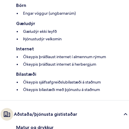
Börn
Engar vöggur (ungbarnarúm)
Gæludýr
Gæludýr ekki leyfð
Þjónustudýr velkomin
Internet
Ókeypis þráðlaust internet í almennum rýmum
Ókeypis þráðlaust internet á herbergjum
Bílastæði
Ókeypis sjálfsafgreiðslubílastæði á staðnum
Ókeypis bílastæði með þjónustu á staðnum
Aðstaða/þjónusta gististaðar
Matur og drykkur