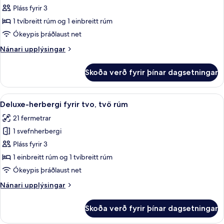
herbergi
Pláss fyrir 3
fyrir
1 tvíbreitt rúm og 1 einbreitt rúm
tvo,
Ókeypis þráðlaust net
tvö
Nánari
Nánari upplýsingar
rúm
upplýsingar
-
fyrir
Skoða verð fyrir þínar dagsetningar
sjávarútsýni
Deluxe-
herbergi
að
fyrir
Skoða
Deluxe-herbergi fyrir tvo, tvö rúm | 
hluta
4
tvo,
Deluxe-herbergi fyrir tvo, tvö rúm
allar
tvö
21 fermetrar
rúm
myndir
-
1 svefnherbergi
fyrir
sjávarútsýni
Deluxe-
Pláss fyrir 3
að
herbergi
hluta
1 einbreitt rúm og 1 tvíbreitt rúm
fyrir
Ókeypis þráðlaust net
tvo,
Nánari
Nánari upplýsingar
tvö
upplýsingar
rúm
fyrir
Skoða verð fyrir þínar dagsetningar
Deluxe-
herbergi