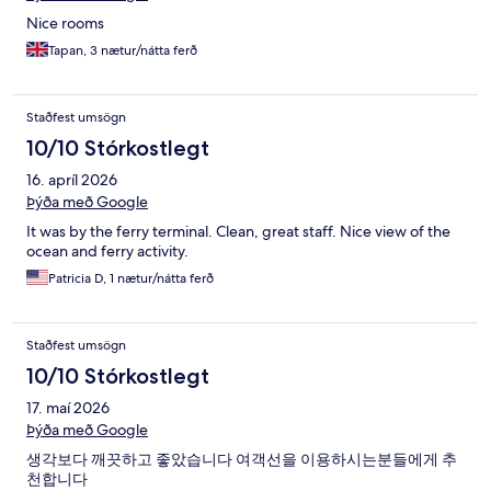
Nice rooms
Tapan, 3 nætur/nátta ferð
Staðfest umsögn
10/10 Stórkostlegt
16. apríl 2026
Þýða með Google
It was by the ferry terminal. Clean, great staff. Nice view of the
ocean and ferry activity.
Patricia D, 1 nætur/nátta ferð
Staðfest umsögn
10/10 Stórkostlegt
17. maí 2026
Þýða með Google
생각보다 깨끗하고 좋았습니다 여객선을 이용하시는분들에게 추
천합니다