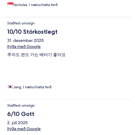
Nicholas, 1 nætur/nátta ferð
Staðfest umsögn
10/10 Stórkostlegt
31. desember 2025
Þýða með Google
추자도 완도 가는 배타기 좋아요
Jang, 1 nætur/nátta ferð
Staðfest umsögn
6/10 Gott
2. júlí 2025
Þýða með Google