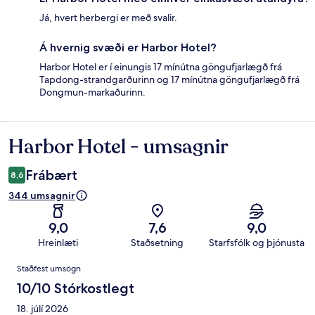
Já, hvert herbergi er með svalir.
Á hvernig svæði er Harbor Hotel?
Harbor Hotel er í einungis 17 mínútna göngufjarlægð frá
Tapdong-strandgarðurinn og 17 mínútna göngufjarlægð frá
Dongmun-markaðurinn.
Harbor Hotel - umsagnir
Umsagnir
Frábært
8,6
344 umsagnir
9,0
7,6
9,0
Hreinlæti
Staðsetning
Starfsfólk og þjónusta
Umsagnir
Staðfest umsögn
10/10 Stórkostlegt
18. júlí 2026