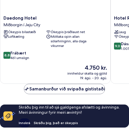
Daedong
Hotel
Daedong Hotel
Hotel 
Hotel
RegentM
Miðborgin í Jeju City
Miðborgi
Miðborgin
Miðborg
Ókeypis bílastæði
Ókeypis þráðlaust net
Laug
í
í
Loftkæling
Móttaka opin allan
Ókeypi
Jeju
Jeju
sólarhringinn, alla daga
City
City
9.0
Dás
vikunnar
9,0
af
1.00
8.8
Frábært
10,
8,8
af
461 umsögn
Dásamle
10,
1.007
Verðið
4.750 kr.
Frábært,
umsagni
er
461
inniheldur skatta og gjöld
4.750 kr.
19. ágú. - 20. ágú.
umsögn
Samanburður við svipaða gististaði
Skráðu þig inn til að sjá gjaldgenga afslætti og ávinninga.
Meiri ávinningur fyrir meiri ævintýri!
Innskrá
Skráðu þig, það er ókeypis