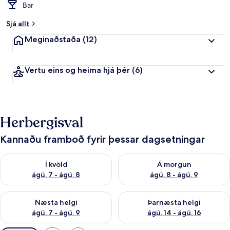
Bar
Sjá allt
Meginaðstaða
(12)
Vertu eins og heima hjá þér
(6)
Herbergisval
Kannaðu framboð fyrir þessar dagsetningar
Athuga framboð í kvöld ágú. 7 - ágú. 8
Athuga framboð á morgun ágú.
Í kvöld
Á morgun
ágú. 7 - ágú. 8
ágú. 8 - ágú. 9
Athuga framboð næstu helgi ágú. 7 - ágú. 9
Athuga framboð þarnæstu helgi
Næsta helgi
Þarnæsta helgi
ágú. 7 - ágú. 9
ágú. 14 - ágú. 16