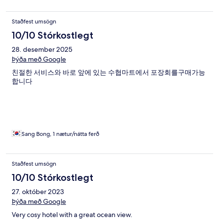
Staðfest umsögn
10/10 Stórkostlegt
28. desember 2025
Þýða með Google
친절한 서비스와 바로 앞에 있는 수협마트에서 포장회를구매가능
합니다
Sang Bong, 1 nætur/nátta ferð
Staðfest umsögn
10/10 Stórkostlegt
27. október 2023
Þýða með Google
Very cosy hotel with a great ocean view.