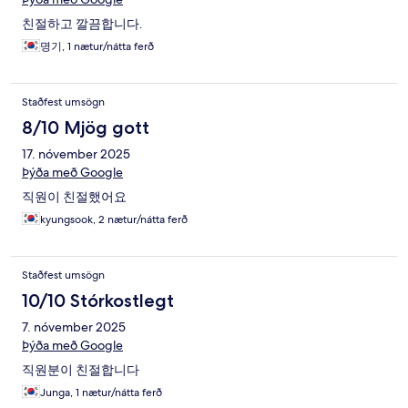
친절하고 깔끔합니다.
명기, 1 nætur/nátta ferð
Staðfest umsögn
8/10 Mjög gott
17. nóvember 2025
Þýða með Google
직원이 친절했어요
kyungsook, 2 nætur/nátta ferð
Staðfest umsögn
10/10 Stórkostlegt
7. nóvember 2025
Þýða með Google
직원분이 친절합니다
Junga, 1 nætur/nátta ferð