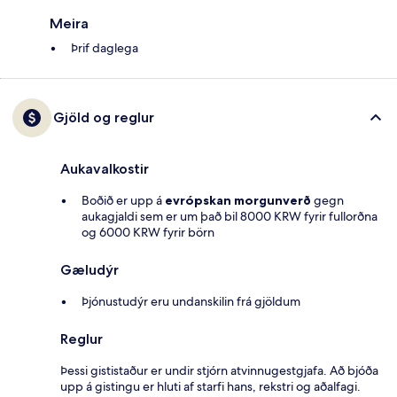
Meira
Þrif daglega
Gjöld og reglur
Aukavalkostir
Boðið er upp á
evrópskan morgunverð
gegn
aukagjaldi sem er um það bil 8000 KRW fyrir fullorðna
og 6000 KRW fyrir börn
Gæludýr
Þjónustudýr eru undanskilin frá gjöldum
Reglur
Þessi gististaður er undir stjórn atvinnugestgjafa. Að bjóða
upp á gistingu er hluti af starfi hans, rekstri og aðalfagi.