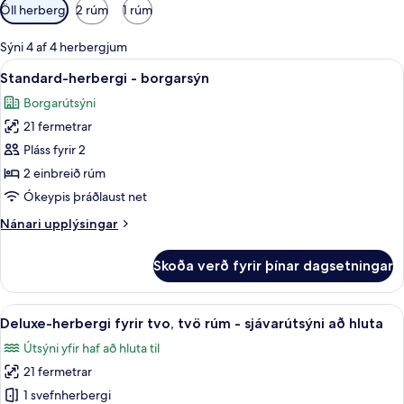
Síur
Öll herbergi
2 rúm
1 rúm
í
boði
Sýni 4 af 4 herbergjum
fyrir
Skoða
Standard-herbergi - borgarsýn | Myrk
5
Standard-herbergi - borgarsýn
herbergi
allar
Borgarútsýni
myndir
21 fermetrar
fyrir
Standard-
Pláss fyrir 2
herbergi
2 einbreið rúm
-
Ókeypis þráðlaust net
borgarsýn
Nánari
Nánari upplýsingar
upplýsingar
fyrir
Skoða verð fyrir þínar dagsetningar
Standard-
herbergi
-
Skoða
Deluxe-herbergi fyrir tvo, tvö rúm - 
6
borgarsýn
Deluxe-herbergi fyrir tvo, tvö rúm - sjávarútsýni að hluta
allar
Útsýni yfir haf að hluta til
myndir
21 fermetrar
fyrir
Deluxe-
1 svefnherbergi