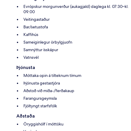
Evrópskur morgunverður (aukagjald) daglega kl. 07:30–kl.
09:00
Veitingastaður
Bar/setustofa
Kaffihús
Sameiginlegur örbylgjuofn
Samnýttur ísskápur
Vatnsvél
Þjónusta
Móttaka opin á tilteknum tímum
Þjónusta gestastjóra
Aðstoð við miða-/ferðakaup
Farangursgeymsla
Fjöltyngt starfsfólk
Aðstaða
Öryggishólf í móttöku