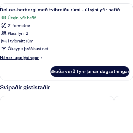
fyrir
Skoða
Deluxe-herbergi með tvíbreiðu rúmi - 
10
tvo,
Deluxe-herbergi með tvíbreiðu rúmi - útsýni yfir hafið
allar
tvö
Útsýni yfir hafið
rúm
myndir
21 fermetrar
fyrir
Deluxe-
Pláss fyrir 2
herbergi
1 tvíbreitt rúm
með
Ókeypis þráðlaust net
tvíbreiðu
Nánari
Nánari upplýsingar
rúmi
upplýsingar
-
fyrir
Skoða verð fyrir þínar dagsetningar
Deluxe-
útsýni
herbergi
yfir
með
Svipaðir gististaðir
hafið
tvíbreiðu
rúmi
Daedong Hotel
Hotel R
-
útsýni
yfir
hafið