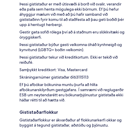
Þessi gististaður er með útisvæði á borð við svalir, verandir
eða palla sem henta mögulega ekki börnum. Ef þú hefur
áhyggjur mælum við með að þú hafir samband við
gististaðinn fyrir komu til að staðfesta að þau geti boðið þér
upp á hentugt herbergi.
Gestir geta sofið rólega því að á staðnum eru slökkvitæki og
öryggiskerfi.
Þessi gististaður býður gesti velkomna óháð kynhneigð og
kynvitund (LGBTQ+ boðin velkomin).
Þessi gististaður tekur við kreditkortum. Ekki er tekið við
reiðufé.
Samþykkt kreditkort: Visa, Mastercard
Skráningarnúmer gististaðar 6163115113
Ef þú afbókar bókunina muntu þurfa að hlíta
afbókunarskilyrðum gestgjafans. Í samræmi við reglugerðir
ESB um neytendarétt eru bókunarþjónustur gististaða ekki
háðar rétti til að hætta við.
Gististaðarflokkur
Gististaðarflokkur er ákvarðaður af flokkunarkerfi okkar og
byggist á tegund gististaðar, aðstöðu og þjónustu.