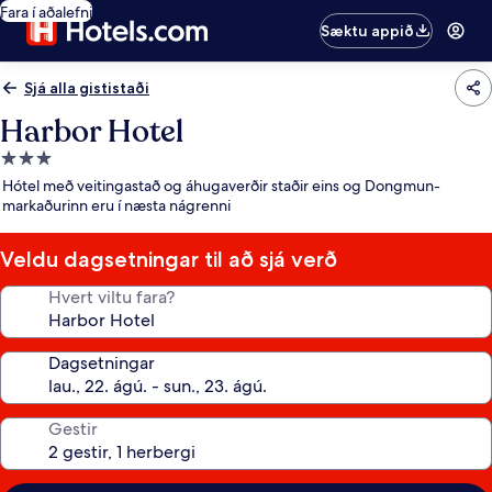
Fara í aðalefni
Sæktu appið
Sjá alla gististaði
Harbor Hotel
3.0
stjörnu
Hótel með veitingastað og áhugaverðir staðir eins og Dongmun-
gististaður
markaðurinn eru í næsta nágrenni
Veldu dagsetningar til að sjá verð
Hvert viltu fara?
Dagsetningar
Gestir