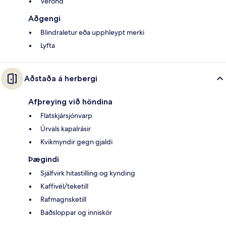
Verönd
Aðgengi
Blindraletur eða upphleypt merki
Lyfta
Aðstaða á herbergi
Afþreying við höndina
Flatskjársjónvarp
Úrvals kapalrásir
Kvikmyndir gegn gjaldi
Þægindi
Sjálfvirk hitastilling og kynding
Kaffivél/teketill
Rafmagnsketill
Baðsloppar og inniskór