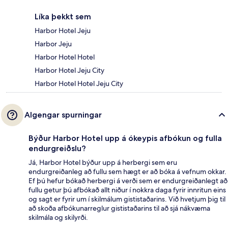
Líka þekkt sem
Harbor Hotel Jeju
Harbor Jeju
Harbor Hotel Hotel
Harbor Hotel Jeju City
Harbor Hotel Hotel Jeju City
Algengar spurningar
Býður Harbor Hotel upp á ókeypis afbókun og fulla
endurgreiðslu?
Já, Harbor Hotel býður upp á herbergi sem eru
endurgreiðanleg að fullu sem hægt er að bóka á vefnum okkar.
Ef þú hefur bókað herbergi á verði sem er endurgreiðanlegt að
fullu getur þú afbókað allt niður í nokkra daga fyrir innritun eins
og sagt er fyrir um í skilmálum gististaðarins. Við hvetjum þig til
að skoða afbókunarreglur gististaðarins til að sjá nákvæma
skilmála og skilyrði.