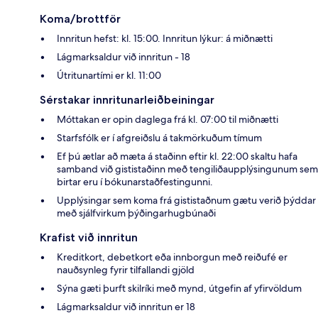
Koma/brottför
Innritun hefst: kl. 15:00. Innritun lýkur: á miðnætti
Lágmarksaldur við innritun - 18
Útritunartími er kl. 11:00
Sérstakar innritunarleiðbeiningar
Móttakan er opin daglega frá kl. 07:00 til miðnætti
Starfsfólk er í afgreiðslu á takmörkuðum tímum
Ef þú ætlar að mæta á staðinn eftir kl. 22:00 skaltu hafa
samband við gististaðinn með tengiliðaupplýsingunum sem
birtar eru í bókunarstaðfestingunni.
Upplýsingar sem koma frá gististaðnum gætu verið þýddar
með sjálfvirkum þýðingarhugbúnaði
Krafist við innritun
Kreditkort, debetkort eða innborgun með reiðufé er
nauðsynleg fyrir tilfallandi gjöld
Sýna gæti þurft skilríki með mynd, útgefin af yfirvöldum
Lágmarksaldur við innritun er 18