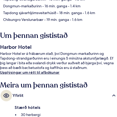
Dongmun-markaðurinn
- 16 mín. ganga
- 1.4 km
Tapdong sjávarhljómsveitarhúsið
- 18 mín. ganga
- 1.6 km
Chilsungro Verslunarbær
- 19 mín. ganga
- 1.6 km
Um þennan gististað
Harbor Hotel
Harbor Hotel er á frábærum stað, því Dongmun-markaðurinn og
Tapdong-strandgarðurinn eru í einungis 5 mínútna akstursfjarlægð. Ef
þig langar í bita eða svalandi drykk verður auðvelt að bjarga því, vegna
þess að bæði bar/setustofa og kaffihús eru á staðnum.
Upplýsingar um rétt til afbókunar
Meira um þennan gististað
Yfirlit
Stærð hótels
30 herbergi