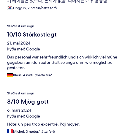
기 케이블은 있으나, 본체가 없음. 나머지는 매우 훌륭함.
Dogyun, 2 nætur/nátta ferð
Staðfest umsögn
10/10 Stórkostlegt
21. maí 2024
Þýða með Google
Das personal war sehr freundlich und sich wirklich viel mühe
gegeben um den aufenthalt so ange ehm wie möglich zu
gestalten.
Klaus, 4 nætur/nátta ferð
Staðfest umsögn
8/10 Mjög gott
6. mars 2024
Þýða með Google
Hôtel un peu trop excentré, Pdj moyen.
Michel, 3 nætur/nátta ferð