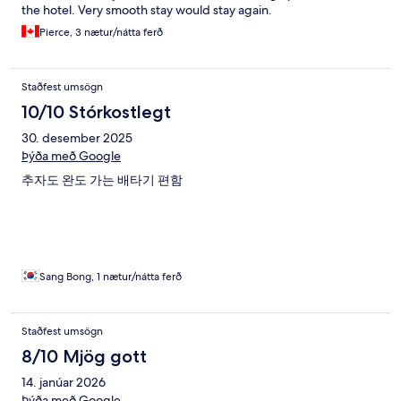
the hotel. Very smooth stay would stay again.
Pierce, 3 nætur/nátta ferð
Staðfest umsögn
10/10 Stórkostlegt
30. desember 2025
Þýða með Google
추자도 완도 가는 배타기 편함
Sang Bong, 1 nætur/nátta ferð
Staðfest umsögn
8/10 Mjög gott
14. janúar 2026
Þýða með Google