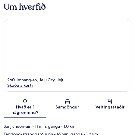
Um hverfið
260, Imhang-ro, Jeju City, Jeju
Skoða á korti
Kort
Hvað er í
Samgöngur
Veitingastaðir
nágrenninu?
Sanjicheon-áin
- 11 mín. ganga
- 1.0 km
Tapdong-strandgarðurinn
- 16 mín. ganga
- 1.3 km