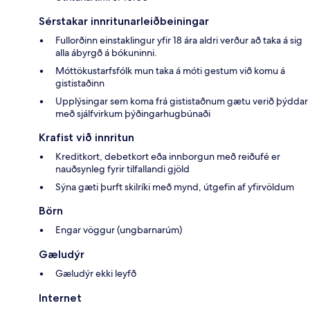
Sérstakar innritunarleiðbeiningar
Fullorðinn einstaklingur yfir 18 ára aldri verður að taka á sig
alla ábyrgð á bókuninni.
Móttökustarfsfólk mun taka á móti gestum við komu á
gististaðinn
Upplýsingar sem koma frá gististaðnum gætu verið þýddar
með sjálfvirkum þýðingarhugbúnaði
Krafist við innritun
Kreditkort, debetkort eða innborgun með reiðufé er
nauðsynleg fyrir tilfallandi gjöld
Sýna gæti þurft skilríki með mynd, útgefin af yfirvöldum
Börn
Engar vöggur (ungbarnarúm)
Gæludýr
Gæludýr ekki leyfð
Internet