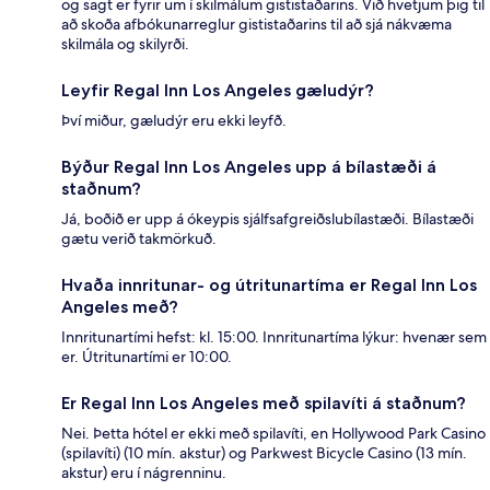
og sagt er fyrir um í skilmálum gististaðarins. Við hvetjum þig til
að skoða afbókunarreglur gististaðarins til að sjá nákvæma
skilmála og skilyrði.
Leyfir Regal Inn Los Angeles gæludýr?
Því miður, gæludýr eru ekki leyfð.
Býður Regal Inn Los Angeles upp á bílastæði á
staðnum?
Já, boðið er upp á ókeypis sjálfsafgreiðslubílastæði. Bílastæði
gætu verið takmörkuð.
Hvaða innritunar- og útritunartíma er Regal Inn Los
Angeles með?
Innritunartími hefst: kl. 15:00. Innritunartíma lýkur: hvenær sem
er. Útritunartími er 10:00.
Er Regal Inn Los Angeles með spilavíti á staðnum?
Nei. Þetta hótel er ekki með spilavíti, en Hollywood Park Casino
(spilavíti) (10 mín. akstur) og Parkwest Bicycle Casino (13 mín.
akstur) eru í nágrenninu.