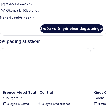
með
2 stór tvíbreið rúm
tvíbreiðu
Ókeypis þráðlaust net
rúmi
Nánari
Nánari upplýsingar
-
upplýsingar
mörg
fyrir
Skoða verð fyrir þínar dagsetningar
rúm
Deluxe-
herbergi
með
Svipaðir gististaðir
tvíbreiðu
rúmi
Bronco Motel South Central
Kings Ca
-
mörg
rúm
Bronco
Kings
Bronco Motel South Central
Kings 
Motel
Castle
Suðurgarður
Flórens
South
Motel
Ókeypis bílastæði
Ókeypis þráðlaust net
Bílastæ
Central
Flórens