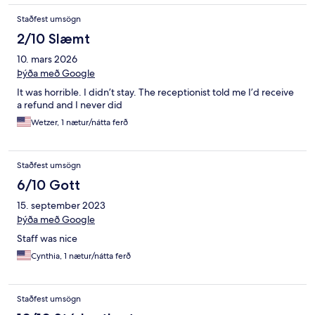
Staðfest umsögn
2/10 Slæmt
10. mars 2026
Þýða með Google
It was horrible. I didn’t stay. The receptionist told me I’d receive
a refund and I never did
Wetzer, 1 nætur/nátta ferð
Staðfest umsögn
6/10 Gott
15. september 2023
Þýða með Google
Staff was nice
Cynthia, 1 nætur/nátta ferð
Staðfest umsögn