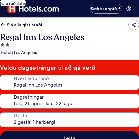
Fara í aðalefni
Sæktu appið
Sjá alla gististaði
Regal Inn Los Angeles
2.0
stjörnu
Hótel í Los Angeles
gististaður
Veldu dagsetningar til að sjá verð
Hvert viltu fara?
Dagsetningar
Gestir
Leita