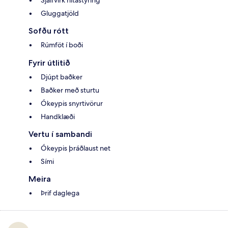
Sjálfvirk hitastýring
Gluggatjöld
Sofðu rótt
Rúmföt í boði
Fyrir útlitið
Djúpt baðker
Baðker með sturtu
Ókeypis snyrtivörur
Handklæði
Vertu í sambandi
Ókeypis þráðlaust net
Sími
Meira
Þrif daglega