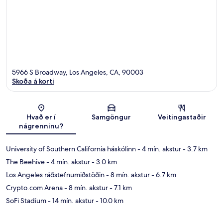
5966 S Broadway, Los Angeles, CA, 90003
Skoða á korti
Kort
Hvað er í
Samgöngur
Veitingastaðir
nágrenninu?
University of Southern California háskólinn
- 4 mín. akstur
- 3.7 km
The Beehive
- 4 mín. akstur
- 3.0 km
Los Angeles ráðstefnumiðstöðin
- 8 mín. akstur
- 6.7 km
Crypto.com Arena
- 8 mín. akstur
- 7.1 km
SoFi Stadium
- 14 mín. akstur
- 10.0 km