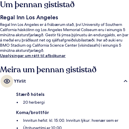
Um þennan gististað
Regal Inn Los Angeles
Regal Inn Los Angeles er á frábærum stað, því University of Southern
California háskólinn og Los Angeles Memorial Coliseum eru í einungis 5
mínútna akstursfjarlægð. Gestir fá ýmsa þjónustu án endurgjalds, en þar
á meðal eru þráðlaust net og sjálfsafgreiðslubílastæði. Þar að auki eru
BMO Stadium og California Science Center (vísindasafn) í einungis 5
mínútna akstursfjarlægð.
Upplýsingar um rétt til afbókunar
Meira um þennan gististað
Yfirlit
Stærð hótels
20 herbergi
Koma/brottför
Innritun hefst: kl. 15:00. Innritun lýkur: hvenær sem er
Útritunartími er 10:00