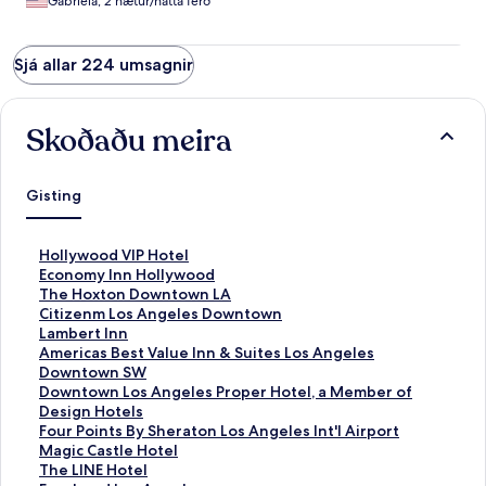
Gabriela, 2 nætur/nátta ferð
Sjá allar 224 umsagnir
Skoðaðu meira
Gisting
H
Hollywood VIP Hotel
l
H
Economy Inn Hollywood
e
l
H
The Hoxton Downtown LA
k
e
l
H
Citizenm Los Angeles Downtown
k
k
e
l
H
Lambert Inn
u
k
k
e
l
H
Americas Best Value Inn & Suites Los Angeles
r
u
k
k
e
l
Downtown SW
s
r
u
k
k
e
H
Downtown Los Angeles Proper Hotel, a Member of
e
s
r
u
k
k
l
Design Hotels
m
e
s
r
u
k
e
H
Four Points By Sheraton Los Angeles Int'l Airport
o
m
e
s
r
u
k
l
H
Magic Castle Hotel
p
o
m
e
s
r
k
e
l
H
The LINE Hotel