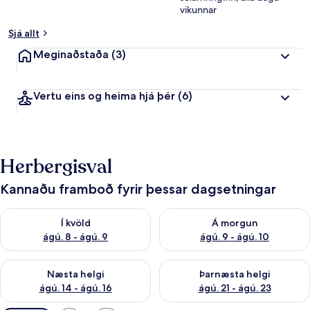
vikunnar
Sjá allt
Meginaðstaða
(3)
Vertu eins og heima hjá þér
(6)
Herbergisval
Kannaðu framboð fyrir þessar dagsetningar
Athuga framboð í kvöld ágú. 8 - ágú. 9
Athuga framboð á morgun ágú.
Í kvöld
Á morgun
ágú. 8 - ágú. 9
ágú. 9 - ágú. 10
Athuga framboð næstu helgi ágú. 14 - ágú. 16
Athuga framboð þarnæstu helg
Næsta helgi
Þarnæsta helgi
ágú. 14 - ágú. 16
ágú. 21 - ágú. 23