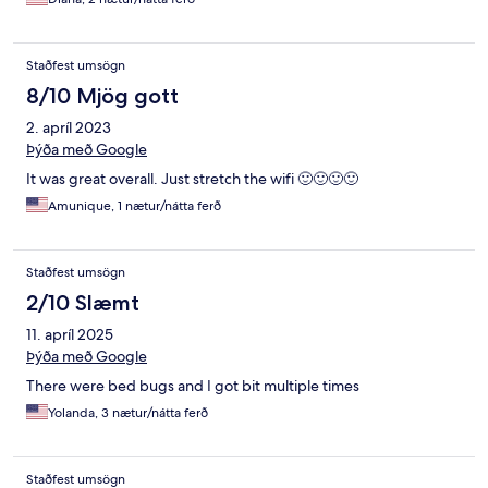
Staðfest umsögn
8/10 Mjög gott
2. apríl 2023
Þýða með Google
It was great overall. Just stretch the wifi 🙂🙂🙂🙂
Amunique, 1 nætur/nátta ferð
Staðfest umsögn
2/10 Slæmt
11. apríl 2025
Þýða með Google
There were bed bugs and I got bit multiple times
Yolanda, 3 nætur/nátta ferð
Staðfest umsögn