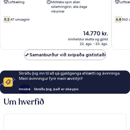
Loftkæling
Móttaka opin allan
Loftkæ
Suðurgarður
sólarhringinn, alla daga
vikunnar
5.2af
6.8af
5,2
47 umsagnir
6,8
562 
10,
10,
47
562
Verðið
14.770 kr.
umsagnir
umsagni
er
inniheldur skatta og gjöld
14.770 kr.
22. ágú. - 23. ágú.
Samanburður við svipaða gististaði
Skráðu þig inn til að sjá gjaldgenga afslætti og ávinninga.
Meiri ávinningur fyrir meiri ævintýri!
Innskrá
Skráðu þig, það er ókeypis
Um hverfið