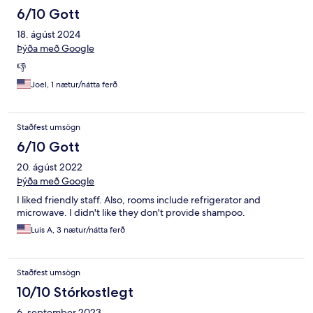
6/10 Gott
18. ágúst 2024
Þýða með Google
👎
Joel, 1 nætur/nátta ferð
Staðfest umsögn
6/10 Gott
20. ágúst 2022
Þýða með Google
I liked friendly staff. Also, rooms include refrigerator and
microwave. I didn't like they don't provide shampoo.
Luis A, 3 nætur/nátta ferð
Staðfest umsögn
10/10 Stórkostlegt
6. september 2023