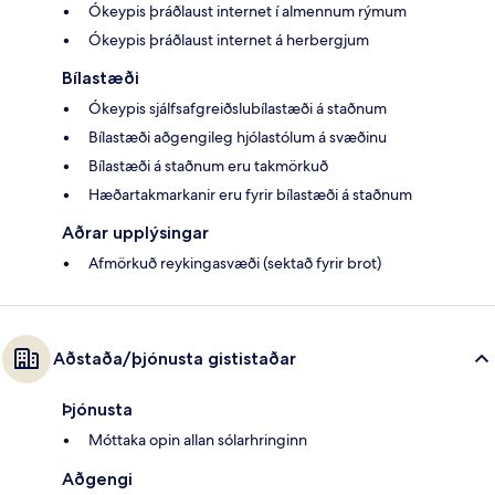
Ókeypis þráðlaust internet í almennum rýmum
Ókeypis þráðlaust internet á herbergjum
Bílastæði
Ókeypis sjálfsafgreiðslubílastæði á staðnum
Bílastæði aðgengileg hjólastólum á svæðinu
Bílastæði á staðnum eru takmörkuð
Hæðartakmarkanir eru fyrir bílastæði á staðnum
Aðrar upplýsingar
Afmörkuð reykingasvæði (sektað fyrir brot)
Aðstaða/þjónusta gististaðar
Þjónusta
Móttaka opin allan sólarhringinn
Aðgengi