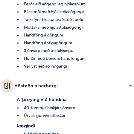
Ferðaleið aðgengileg hjólastólum
Bílastæði með hjólastólaaðgengi
Tæki fyrir hlustunaraðstoð í boði
Móttaka með hjólastólaaðgengi
Handföng á göngum
Handföng á stigagöngum
Sjónvarp með textalýsingu
Hurðir með beinum handföngum
Vel lýst leið að inngangi
Aðstaða á herbergi
Afþreying við höndina
40-tommu flatskjársjónvarp
Úrvals gervihnattarásir
Þægindi