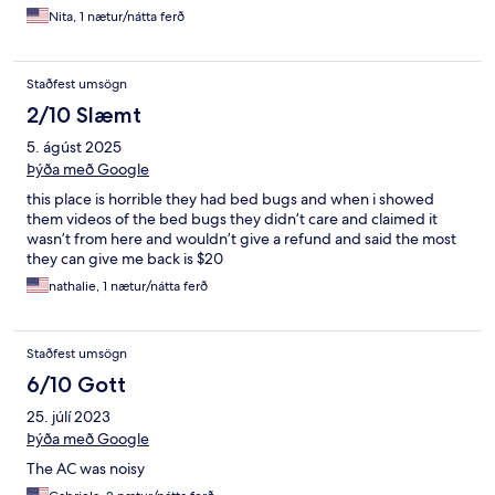
Nita, 1 nætur/nátta ferð
Staðfest umsögn
2/10 Slæmt
5. ágúst 2025
Þýða með Google
this place is horrible they had bed bugs and when i showed
them videos of the bed bugs they didn’t care and claimed it
wasn’t from here and wouldn’t give a refund and said the most
they can give me back is $20
nathalie, 1 nætur/nátta ferð
Staðfest umsögn
6/10 Gott
25. júlí 2023
Þýða með Google
The AC was noisy