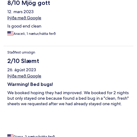
8/10 Mjög gott
12. mars 2023
Þýða með Google
Is good end clean
Araceli, 1 nætur/nátta ferð
Staðfest umsögn
2/10 Slæmt
26. ágúst 2023
Þýða með Google
Warming! Bed bugs!
We booked hoping they had improved. We booked for 2 nights
but only stayed one because found a bed bug in a "clean, fresh"
sheets we requested after we had already stayed one night.
Diana, 2 nætur/nátta ferð