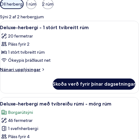
Síur
Öll herbergi
1 rúm
2 rúm
í
boði
Sýni 2 af 2 herbergjum
fyrir
Skoða
Ókeypis þráðlaus nettenging, rúmföt
8
Deluxe-herbergi - 1 stórt tvíbreitt rúm
herbergi
allar
20 fermetrar
myndir
Pláss fyrir 2
fyrir
Deluxe-
1 stórt tvíbreitt rúm
herbergi
Ókeypis þráðlaust net
-
Nánari
Nánari upplýsingar
1
upplýsingar
stórt
fyrir
Skoða verð fyrir þínar dagsetningar
Deluxe-
tvíbreitt
herbergi
rúm
-
Skoða
Fyrir utan
13
1
Deluxe-herbergi með tvíbreiðu rúmi - mörg rúm
allar
stórt
Borgarútsýni
tvíbreitt
myndir
rúm
46 fermetrar
fyrir
Deluxe-
1 svefnherbergi
herbergi
Pláss fyrir 4