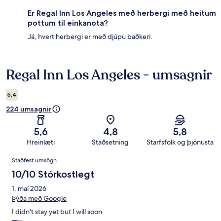
Er Regal Inn Los Angeles með herbergi með heitum
pottum til einkanota?
Já, hvert herbergi er með djúpu baðkeri.
Regal Inn Los Angeles - umsagnir
Umsagnir
5,4
224 umsagnir
5,6
4,8
5,8
Hreinlæti
Staðsetning
Starfsfólk og þjónusta
Umsagnir
Staðfest umsögn
10/10 Stórkostlegt
1. maí 2026
Þýða með Google
I didn't stay yet but I will soon