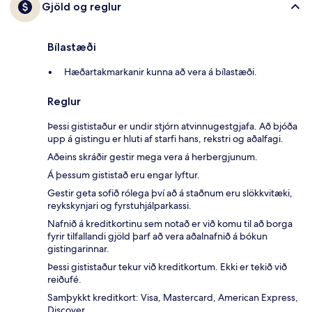
Gjöld og reglur
Bílastæði
Hæðartakmarkanir kunna að vera á bílastæði.
Reglur
Þessi gististaður er undir stjórn atvinnugestgjafa. Að bjóða
upp á gistingu er hluti af starfi hans, rekstri og aðalfagi.
Aðeins skráðir gestir mega vera á herbergjunum.
Á þessum gististað eru engar lyftur.
Gestir geta sofið rólega því að á staðnum eru slökkvitæki,
reykskynjari og fyrstuhjálparkassi.
Nafnið á kreditkortinu sem notað er við komu til að borga
fyrir tilfallandi gjöld þarf að vera aðalnafnið á bókun
gistingarinnar.
Þessi gististaður tekur við kreditkortum. Ekki er tekið við
reiðufé.
Samþykkt kreditkort: Visa, Mastercard, American Express,
Discover