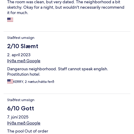
The room was clean, but very dated. The neighborhood a bit
sketchy. Okay for a night, but wouldn't necessarily recommend
it for much.
Staðfest umsögn
2/10 Slæmt
2. apríl 2023
Þýða með Google
Dangerous neighborhood. Staff cannot speak english.
Prostitution hotel.
KERRY, 2 nætur/nátta ferð
Staðfest umsögn
6/10 Gott
7. júní 2025
Þýða með Google
The pool Out of order