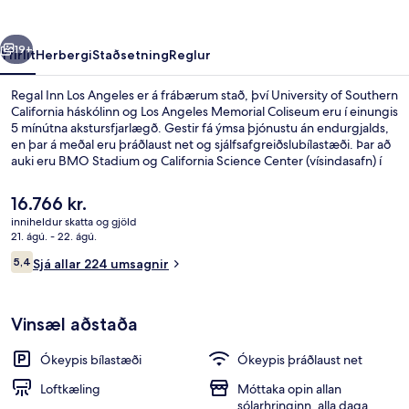
rra
Næsta
19+
Yfirlit
Herbergi
Staðsetning
Reglur
Regal Inn Los Angeles er á frábærum stað, því University of Southern
California háskólinn og Los Angeles Memorial Coliseum eru í einungis
5 mínútna akstursfjarlægð. Gestir fá ýmsa þjónustu án endurgjalds,
en þar á meðal eru þráðlaust net og sjálfsafgreiðslubílastæði. Þar að
auki eru BMO Stadium og California Science Center (vísindasafn) í
einungis 5 mínútna akstursfjarlægð.
Núverandi
16.766 kr.
verð
inniheldur skatta og gjöld
er
21. ágú. - 22. ágú.
Fyrir utan
16.766 kr.
Umsagnir
5,4
Sjá allar 224 umsagnir
5,4 af 10
Vinsæl aðstaða
Ókeypis bílastæði
Ókeypis þráðlaust net
Loftkæling
Móttaka opin allan
sólarhringinn, alla daga