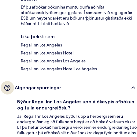
Ef þú afbókar bókunina muntu þurfa að hlíta
afbókunarskilyrðum gestgjafans. Í samræmi við reglugerðir
ESB um neytendarétt eru bókunarþjónustur gististaða ekki
háðar rétti til að hætta við.
Líka þekkt sem
Regal Inn Los Angeles
Regal Inn Los Angeles Hotel
Regal Inn Los Angeles Los Angeles
Regal Inn Los Angeles Hotel Los Angeles
Algengar spurningar
Býður Regal Inn Los Angeles upp á ókeypis afbókun
og fulla endurgreiðslu?
Já, Regal Inn Los Angeles býður upp á herbergi sem eru
endurgreiðanleg að fullu sem hægt er að bóka á vefnum okkar.
Ef þú hefur bókað herbergi á verði sem er endurgreiðanlegt að
fullu getur þú afbókað allt niður í nokkra daga fyrir innritun eins